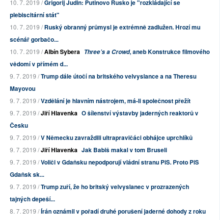
10. 7. 2019 /
Grigorij Judin: Putinovo Rusko je "rozkládající se
plebiscitární stát"
10. 7. 2019 /
Ruský obranný průmysl je extrémně zadlužen. Hrozí mu
scénář gorbačo...
10. 7. 2019 /
Albín Sybera
, aneb Konstrukce filmového
Three’s a Crowd
vědomí v přímém d...
9. 7. 2019 /
Trump dále útočí na britského velvyslance a na Theresu
Mayovou
9. 7. 2019 /
Vzdělání je hlavním nástrojem, má-li společnost přežít
9. 7. 2019 /
Jiří Hlavenka
O šílenství výstavby jaderných reaktorů v
Česku
9. 7. 2019 /
V Německu zavraždili ultrapravičáci obhájce uprchlíků
9. 7. 2019 /
Jiří Hlavenka
Jak Babiš makal v tom Bruseli
9. 7. 2019 /
Voliči v Gdaňsku nepodporují vládní stranu PiS. Proto PiS
Gdaňsk sk...
9. 7. 2019 /
Trump zuří, že ho britský velvyslanec v prozrazených
tajných depeší...
8. 7. 2019 /
Írán oznámil v pořadí druhé porušení jaderné dohody z roku