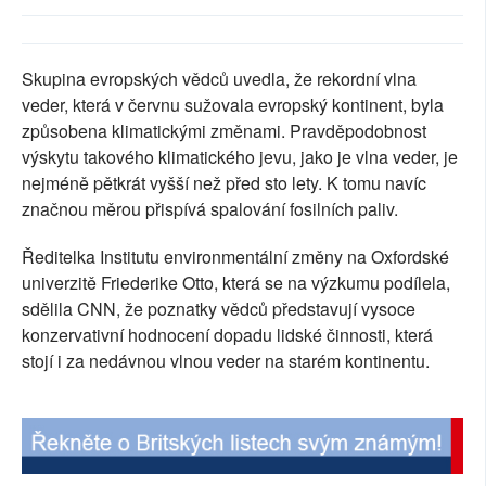
SOCIÁLNÍ SÍTĚ
RUBRIKY
Skupina evropských vědců uvedla, že rekordní vlna
veder, která v červnu sužovala evropský kontinent, byla
PLNÁ VERZE STRÁNEK
způsobena klimatickými změnami. Pravděpodobnost
výskytu takového klimatického jevu, jako je vlna veder, je
nejméně pětkrát vyšší než před sto lety. K tomu navíc
značnou měrou přispívá spalování fosilních paliv.
Ředitelka Institutu environmentální změny na Oxfordské
univerzitě Friederike Otto, která se na výzkumu podílela,
sdělila CNN, že poznatky vědců představují vysoce
konzervativní hodnocení dopadu lidské činnosti, která
stojí i za nedávnou vlnou veder na starém kontinentu.