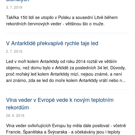
3. 7. 2019
Takřka 150 lidí se utopilo v Polsku a sousední Litvě během
rekordních červnových veder - většinou šlo o muže.
V Antarktidě překvapivě rychle taje led
2. 7. 2019
Led v moři kolem Antarktidy od roku 2014 roztál ve větším
objemu, než domu bylo v Arktidě za posledních 34 let. Důvody,
proč mořský led kolem Antarktidy mizí, nejsou známé, a není
ani známo, zda se led do moře kolem Antarktidy vrátí nebo n...
Vlna veder v Evropě vede k novým teplotním
rekordům
28. 6. 2019
Vlna veder ovlivňujících Evropu by měla dále posilovat - včetně
Francie, Španělska a Švýcarska - a očekávány jsou i teploty