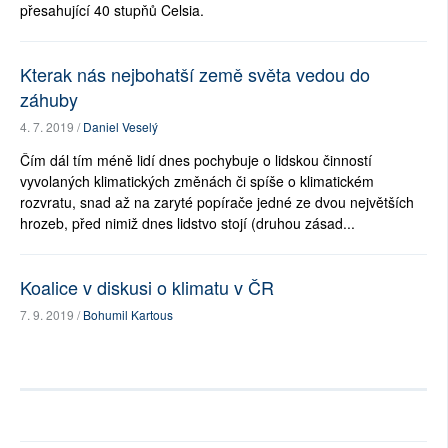
přesahující 40 stupňů Celsia.
Kterak nás nejbohatší země světa vedou do
záhuby
4. 7. 2019 /
Daniel Veselý
Čím dál tím méně lidí dnes pochybuje o lidskou činností
vyvolaných klimatických změnách či spíše o klimatickém
rozvratu, snad až na zaryté popírače jedné ze dvou největších
hrozeb, před nimiž dnes lidstvo stojí (druhou zásad...
Koalice v diskusi o klimatu v ČR
7. 9. 2019 /
Bohumil Kartous