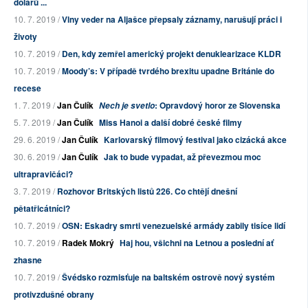
dolarů ...
10. 7. 2019 /
Vlny veder na Aljašce přepsaly záznamy, narušují práci i
životy
10. 7. 2019 /
Den, kdy zemřel americký projekt denuklearizace KLDR
10. 7. 2019 /
Moody’s: V případě tvrdého brexitu upadne Británie do
recese
1. 7. 2019 /
Jan Čulík
: Opravdový horor ze Slovenska
Nech je svetlo
5. 7. 2019 /
Jan Čulík
Miss Hanoi a další dobré české filmy
29. 6. 2019 /
Jan Čulík
Karlovarský filmový festival jako cizácká akce
30. 6. 2019 /
Jan Čulík
Jak to bude vypadat, až převezmou moc
ultrapravičáci?
3. 7. 2019 /
Rozhovor Britských listů 226. Co chtějí dnešní
pětatřicátníci?
10. 7. 2019 /
OSN: Eskadry smrti venezuelské armády zabily tisíce lidí
10. 7. 2019 /
Radek Mokrý
Haj hou, všichni na Letnou a poslední ať
zhasne
10. 7. 2019 /
Švédsko rozmisťuje na baltském ostrově nový systém
protivzdušné obrany