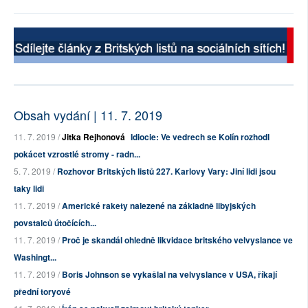
Obsah vydání | 11. 7. 2019
11. 7. 2019 /
Jitka Rejhonová
Idiocie: Ve vedrech se Kolín rozhodl
pokácet vzrostlé stromy - radn...
5. 7. 2019 /
Rozhovor Britských listů 227. Karlovy Vary: Jiní lidi jsou
taky lidi
11. 7. 2019 /
Americké rakety nalezené na základně libyjských
povstalců útočících...
11. 7. 2019 /
Proč je skandál ohledně likvidace britského velvyslance ve
Washingt...
11. 7. 2019 /
Boris Johnson se vykašlal na velvyslance v USA, říkají
přední toryové