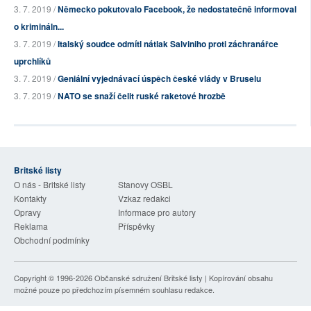
3. 7. 2019 /
Německo pokutovalo Facebook, že nedostatečně informoval
o krimináln...
3. 7. 2019 /
Italský soudce odmítl nátlak Salviniho proti záchranářce
uprchlíků
3. 7. 2019 /
Geniální vyjednávací úspěch české vlády v Bruselu
3. 7. 2019 /
NATO se snaží čelit ruské raketové hrozbě
Britské listy
O nás - Britské listy
Stanovy OSBL
Kontakty
Vzkaz redakci
Opravy
Informace pro autory
Reklama
Příspěvky
Obchodní podmínky
Copyright © 1996-2026
Občanské sdružení Britské listy
| Kopírování obsahu
možné pouze po předchozím písemném souhlasu redakce.