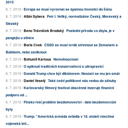
2015
8. 7. 2019 /
Evropa se musí vyrovnat se špatnou investicí do Íránu
8. 7. 2019 /
Albín Sybera
Petr I. Veliký, normalizátor Český, Moravský a
Slezský
8. 7. 2019 /
Beno Trávníček Brodský
Poslední příroda co zbyla, je v
pangejtu u silnice
8. 7. 2019 /
Boris Cvek
ČSSD se musí tvrdě střetnout se Zemanem a
Babišem, nebo zaniknout
8. 7. 2019 /
Bohumil Kartous
Nemohoucnost
8. 7. 2019 /
O spiknutí tradičních konzervativců s ultrapravicí
8. 7. 2019 /
Donald Trump chce být diktátorem. Nestačí se mu jen smát
8. 7. 2019 /
Daniel Veselý
Také čeští politikové nás vedou do záhuby
6. 7. 2019 /
Karlovarský filmový festival obscénně inzeruje finanční
podporu od ...
6. 7. 2019 /
Finsko řeší problém bezdomovectví - dalo bezdomovcům
byty
6. 7. 2019 /
Trump: "Americká armáda ovládla v 18. století všechna
vojenská leti...