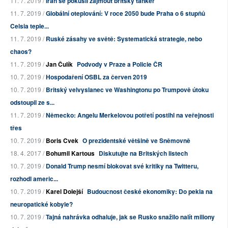
11. 7. 2019 /
Írán se pokusil zajmout britský tanker
11. 7. 2019 /
Globální oteplování: V roce 2050 bude Praha o 6 stupňů
Celsia teple...
11. 7. 2019 /
Ruské zásahy ve světě: Systematická strategie, nebo
chaos?
11. 7. 2019 /
Jan Čulík
Podvody v Praze a Policie ČR
10. 7. 2019 /
Hospodaření OSBL za červen 2019
10. 7. 2019 /
Britský velvyslanec ve Washingtonu po Trumpově útoku
odstoupil ze s...
11. 7. 2019 /
Německo: Angelu Merkelovou potřetí postihl na veřejnosti
třes
10. 7. 2019 /
Boris Cvek
O prezidentské většině ve Sněmovně
18. 4. 2017 /
Bohumil Kartous
Diskutujte na Britských listech
10. 7. 2019 /
Donald Trump nesmí blokovat své kritiky na Twitteru,
rozhodl americ...
10. 7. 2019 /
Karel Dolejší
Budoucnost české ekonomiky: Do pekla na
neuropatické kobyle?
10. 7. 2019 /
Tajná nahrávka odhaluje, jak se Rusko snažilo nalít miliony