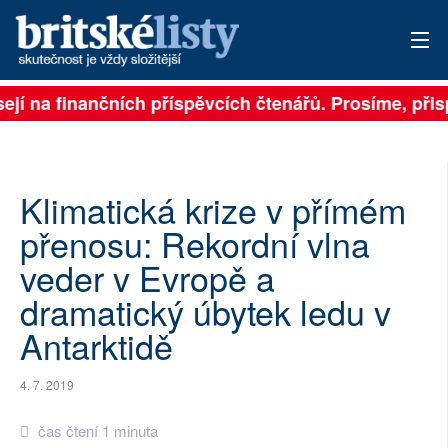
sejí na finančních příspěvcích čtenářů. Prosíme, přisp
PŘIHLÁSIT
AKTUÁLNÍ VYDÁNÍ
ARCHIV
Klimatická krize v přímém
přenosu: Rekordní vlna
ROZHOVORY
veder v Evropě a
TÉMATA
dramatický úbytek ledu v
Antarktidě
NEJČTENĚJŠÍ ZA 7 DNÍ
AUTOŘI
4. 7. 2019
PŘÍSPĚVKY NA PROVOZ
čas čtení 1 minuta