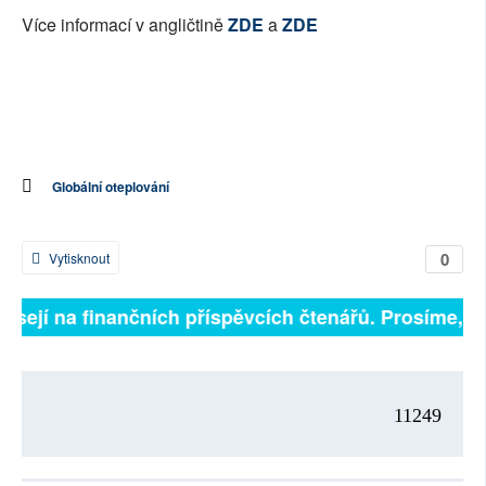
Více informací v angličtině
ZDE
a
ZDE
Globální oteplování
0
Vytisknout
visejí na finančních příspěvcích čtenářů. Prosíme, při
11249