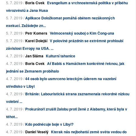
5. 7. 2019 /
Boris Cvek
Evangelium a vrchnostenská politika v příběhu
věrozvěstů a Jana Husa
5. 7. 2019 /
Aplikace Doložkomat pomáhá obětem nezákonných
exekucí. Zažádejte zn...
5. 7. 2019 /
Petr Komers
Velmocenský souboj o Kim Čong-una
5. 7. 2019 /
Karel Dolejší
V polovině prázdnin se extrémně prohloubí
závislost Evropy na USA. ...
4. 7. 2019 /
Jan Sláma
Kulturní tahanice
4. 7. 2019 /
Boris Cvek
Ať Babiš s Hamáčkem konkrétně řeknou, jak
jednání se Zemanem probíhalo
4. 7. 2019 /
44 osob bylo usmrceno leteckým úderem na vazební
středisko v Libyi
4. 7. 2019 /
Británie: Labouristická strana zaznamenala rekordně nízkou
volební ...
4. 7. 2019 /
Prokurátoři zrušili žalobu proti ženě z Alabamy, která byla v
těhot...
4. 7. 2019 /
Kdo podněcuje boje v Libyi?
4. 7. 2019 /
Daniel Veselý
Kterak nás nejbohatší země světa vedou do