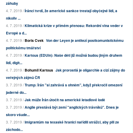
záhuby
4. 7. 2019 /
Íránci tvrdí, že americké sankce trestají obyčejné lidi, a
nikoliv ...
4. 7. 2019 /
Klimatická krize v přímém přenosu: Rekordní vlna veder v
Evropě a d...
4. 7. 2019 /
Boris Cvek
Von der Leyen je antitezí postkomunistickému
politickému tmářství
4. 7. 2019 /
Kartous (EDUin): Naše děti již možná budou jiným druhem
lidí, digit...
4. 7. 2019 /
Bohumil Kartous
Jak prorostlá je oligarchie a cizí zájmy do
veřejných zájmů ČR
3. 7. 2019 /
Trump: Írán "si zahrává s ohněm", když překročil omezení
jaderné do...
3. 7. 2019 /
Jak může Írán útočit na americké letadlové lodě
3. 7. 2019 /
Anglie přestává být zemí "anglických trávníků". Dnes je
skoro všude...
3. 7. 2019 /
Imigrantům na texaské hranici nařídili strážci, aby pili ze
záchodo...