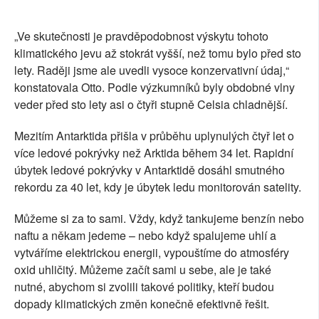
„Ve skutečnosti je pravděpodobnost výskytu tohoto
klimatického jevu až stokrát vyšší, než tomu bylo před sto
lety. Raději jsme ale uvedli vysoce konzervativní údaj,“
konstatovala Otto. Podle výzkumníků byly obdobné vlny
veder před sto lety asi o čtyři stupně Celsia chladnější.
Mezitím Antarktida přišla v průběhu uplynulých čtyř let o
více ledové pokrývky než Arktida během 34 let. Rapidní
úbytek ledové pokrývky v Antarktidě dosáhl smutného
rekordu za 40 let, kdy je úbytek ledu monitorován satelity.
Můžeme si za to sami. Vždy, když tankujeme benzín nebo
naftu a někam jedeme – nebo když spalujeme uhlí a
vytváříme elektrickou energii, vypouštíme do atmosféry
oxid uhličitý. Můžeme začít sami u sebe, ale je také
nutné, abychom si zvolili takové politiky, kteří budou
dopady klimatických změn konečně efektivně řešit.