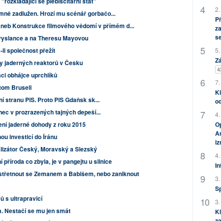
"rozkládající se plebiscitární stát"
2.
ně zadlužen. Hrozí mu scénář gorbačo...
P
aneb Konstrukce filmového vědomí v přímém d...
za
s
lvyslance a na Theresu Mayovou
li společnost přežít
5.
Zá
by jaderných reaktorů v Česku
4
ci obhájce uprchlíků
7.
tom Bruseli
Kl
í stranu PiS. Proto PiS Gdaňsk sk...
od
nec v prozrazených tajných depeší...
4.
ení jaderné dohody z roku 2015
Op
Am
u investicí do Íránu
i
malizátor Český, Moravský a Slezský
4.
 příroda co zbyla, je v pangejtu u silnice
In
střetnout se Zemanem a Babišem, nebo zaniknout
3.
S
ů s ultrapravicí
3.
. Nestačí se mu jen smát
Kl
za