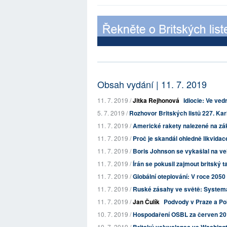
Obsah vydání | 11. 7. 2019
11. 7. 2019 /
Jitka Rejhonová
Idiocie: Ve ved
5. 7. 2019 /
Rozhovor Britských listů 227. Karlo
11. 7. 2019 /
Americké rakety nalezené na zákl
11. 7. 2019 /
Proč je skandál ohledně likvidac
11. 7. 2019 /
Boris Johnson se vykašlal na vel
11. 7. 2019 /
Írán se pokusil zajmout britský t
11. 7. 2019 /
Globální oteplování: V roce 2050 
11. 7. 2019 /
Ruské zásahy ve světě: Systema
11. 7. 2019 /
Jan Čulík
Podvody v Praze a Po
10. 7. 2019 /
Hospodaření OSBL za červen 2
10. 7. 2019 /