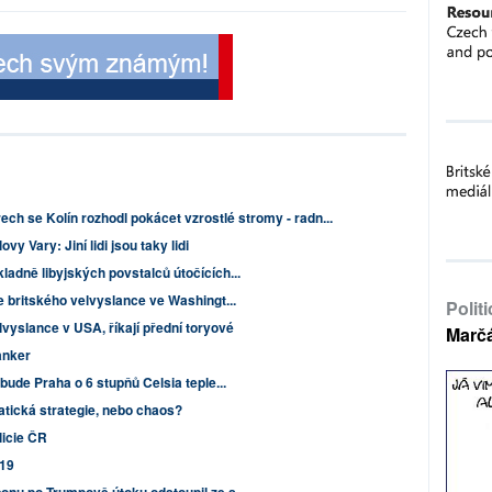
rech se Kolín rozhodl pokácet vzrostlé stromy - radn...
vy Vary: Jiní lidi jsou taky lidi
adně libyjských povstalců útočících...
e britského velvyslance ve Washingt...
Polit
vyslance v USA, říkají přední toryové
Marč
anker
bude Praha o 6 stupňů Celsia teple...
tická strategie, nebo chaos?
licie ČR
019