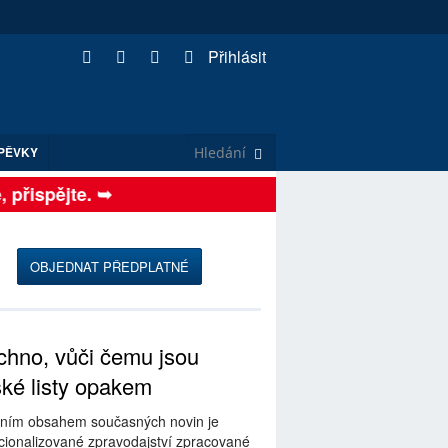
Přihlásit
PĚVKY
řispějte. ➥
OBJEDNAT PŘEDPLATNÉ
hno, vůči čemu jsou
ské listy opakem
ním obsahem současných novin je
ionalizované zpravodajství zpracované