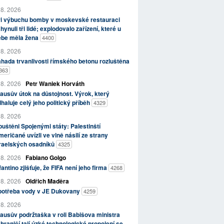
 8. 2026
ři výbuchu bomby v moskevské restauraci
hynuli tři lidé; explodovalo zařízení, které u
ebe měla žena
4400
 8. 2026
hada trvanlivosti římského betonu rozluštěna
363
 8. 2026
Petr Waniek Horváth
ausův útok na důstojnost. Výrok, který
haluje celý jeho politický příběh
4329
 8. 2026
uštěni Spojenými státy: Palestinští
eričané uvízli ve vlně násilí ze strany
zraelských osadníků
4325
 8. 2026
Fabiano Golgo
fantino zjišťuje, že FIFA není jeho firma
4268
 8. 2026
Oldřich Maděra
potřeba vody v JE Dukovany
4259
 8. 2026
ausův podržtaška v roli Babišova ministra
hraničí tají úzké technologické propojení se