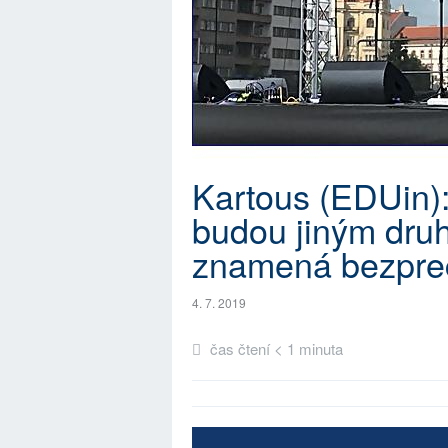
Kartous (EDUin):
budou jiným druhe
znamená bezprec
4. 7. 2019
čas čtení < 1 minuta