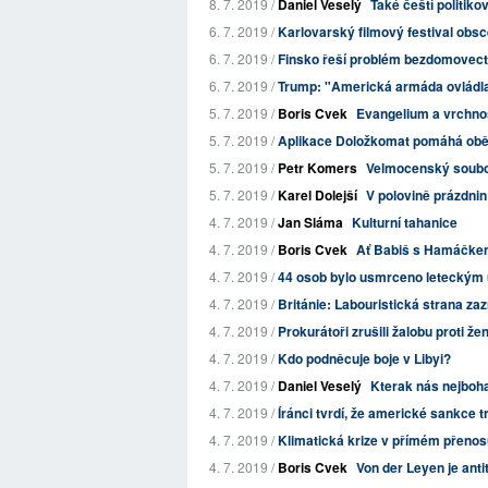
8. 7. 2019 /
Daniel Veselý
Také čeští politik
6. 7. 2019 /
Karlovarský filmový festival obscé
6. 7. 2019 /
Finsko řeší problém bezdomovect
6. 7. 2019 /
Trump: "Americká armáda ovládla v
5. 7. 2019 /
Boris Cvek
Evangelium a vrchnos
5. 7. 2019 /
Aplikace Doložkomat pomáhá obět
5. 7. 2019 /
Petr Komers
Velmocenský soubo
5. 7. 2019 /
Karel Dolejší
V polovině prázdnin
4. 7. 2019 /
Jan Sláma
Kulturní tahanice
4. 7. 2019 /
Boris Cvek
Ať Babiš s Hamáčkem
4. 7. 2019 /
44 osob bylo usmrceno leteckým ú
4. 7. 2019 /
Británie: Labouristická strana za
4. 7. 2019 /
Prokurátoři zrušili žalobu proti že
4. 7. 2019 /
Kdo podněcuje boje v Libyi?
4. 7. 2019 /
Daniel Veselý
Kterak nás nejboh
4. 7. 2019 /
Íránci tvrdí, že americké sankce tres
4. 7. 2019 /
Klimatická krize v přímém přenosu
4. 7. 2019 /
Boris Cvek
Von der Leyen je ant