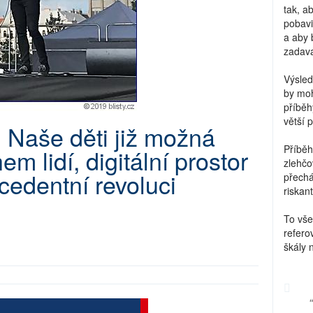
tak, a
pobavi
a aby 
zadava
Výsled
by moh
příběh
větší 
 Naše děti již možná
Příběh
m lidí, digitální prostor
zlehčo
edentní revoluci
přechá
riskant
To vše
refero
škály 