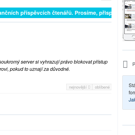
nčních příspěvcích čtenářů. Prosíme, přispějte. ➥
soukromý server si vyhrazují právo blokovat přístup
P
rovi, pokud to uznají za důvodné.
St
nejnovější
oblíbené
for
Ja