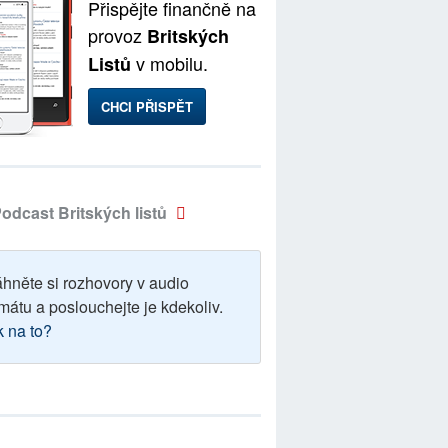
Přispějte finančně na
provoz
Britských
v mobilu.
Listů
CHCI PŘISPĚT
odcast Britských listů
áhněte si rozhovory v audio
mátu a poslouchejte je kdekoliv.
k na to?