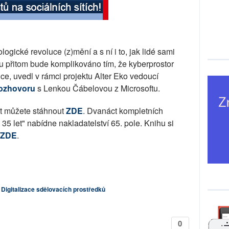
ogické revoluce (z)mění a s ní i to, jak lidé sami
u přitom bude komplikováno tím, že kyberprostor
ce, uvedl v rámci projektu Alter Eko vedoucí
ozhovoru
s Lenkou Čábelovou z Microsoftu.
st můžete stáhnout
ZDE
. Dvanáct kompletních
 35 let" nabídne nakladatelství 65. pole. Knihu si
ZDE
.
Digitalizace sdělovacích prostředků
0