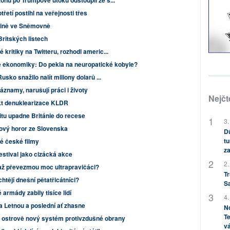
onu po Trumpově útoku odstoupil ze s...
etí postihl na veřejnosti třes
šině ve Sněmovně
Britských listech
kritiky na Twitteru, rozhodl americ...
 ekonomiky: Do pekla na neuropatické kobyle?
usko snažilo nalít miliony dolarů ...
áznamy, narušují práci i životy
Nejčt
kt denuklearizace KLDR
itu upadne Británie do recese
3.
ový horor ze Slovenska
Dů
tu
ré české filmy
za
estival jako cizácká akce
2.
 až převezmou moc ultrapravičáci?
Tr
htějí dnešní pětatřicátníci?
S
rmády zabily tisíce lidí
4.
na Letnou a poslední ať zhasne
No
Te
 ostrově nový systém protivzdušné obrany
vá