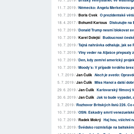
Britský velvyslanec ve Washingt
11. 7. 2019 /
Německo: Angelu Merkelovou potř
10. 7. 2019 /
Boris Cvek
O prezidentské vět
18. 4. 2017 /
Bohumil Kartous
Diskutujte na 
10. 7. 2019 /
Donald Trump nesmí blokovat své 
10. 7. 2019 /
Karel Dolejší
Budoucnost české
10. 7. 2019 /
Tajná nahrávka odhaluje, jak se R
10. 7. 2019 /
Vlny veder na Aljašce přepsaly z
10. 7. 2019 /
Den, kdy zemřel americký proje
10. 7. 2019 /
Moody’s: V případě tvrdého brex
1. 7. 2019 /
Jan Čulík
: Opravd
Nech je svetlo
5. 7. 2019 /
Jan Čulík
Miss Hanoi a další dob
29. 6. 2019 /
Jan Čulík
Karlovarský filmový f
30. 6. 2019 /
Jan Čulík
Jak to bude vypadat,
3. 7. 2019 /
Rozhovor Britských listů 226. Co c
10. 7. 2019 /
OSN: Eskadry smrti venezuelské a
10. 7. 2019 /
Radek Mokrý
Haj hou, všichni 
10. 7. 2019 /
Švédsko rozmisťuje na baltském