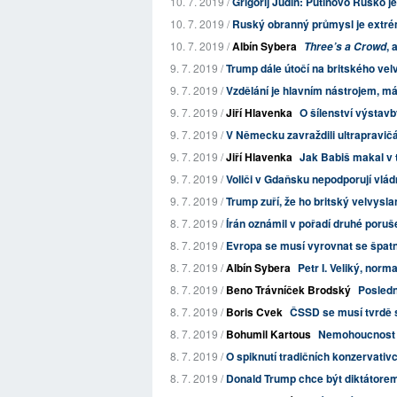
10. 7. 2019 /
Grigorij Judin: Putinovo Rusko je 
10. 7. 2019 /
Ruský obranný průmysl je extrém
10. 7. 2019 /
Albín Sybera
, 
Three’s a Crowd
9. 7. 2019 /
Trump dále útočí na britského ve
9. 7. 2019 /
Vzdělání je hlavním nástrojem, má-
9. 7. 2019 /
Jiří Hlavenka
O šílenství výstav
9. 7. 2019 /
V Německu zavraždili ultrapravičá
9. 7. 2019 /
Jiří Hlavenka
Jak Babiš makal v 
9. 7. 2019 /
Voliči v Gdaňsku nepodporují vládn
9. 7. 2019 /
Trump zuří, že ho britský velvysla
8. 7. 2019 /
Írán oznámil v pořadí druhé poruš
8. 7. 2019 /
Evropa se musí vyrovnat se špatno
8. 7. 2019 /
Albín Sybera
Petr I. Veliký, nor
8. 7. 2019 /
Beno Trávníček Brodský
Poslední
8. 7. 2019 /
Boris Cvek
ČSSD se musí tvrdě 
8. 7. 2019 /
Bohumil Kartous
Nemohoucnost
8. 7. 2019 /
O spiknutí tradičních konzervativc
8. 7. 2019 /
Donald Trump chce být diktátorem