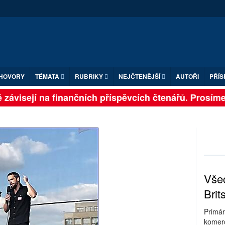
HOVORY
TÉMATA
RUBRIKY
NEJČTENĚJŠÍ
AUTOŘI
PŘÍS
závisejí na finančních příspěvcích čtenářů. Prosíme, p
Všec
Brit
Primár
komerc