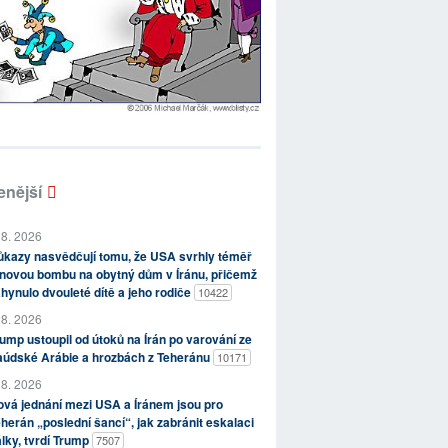
enější
 8. 2026
kazy nasvědčují tomu, že USA svrhly téměř
novou bombu na obytný dům v Íránu, přičemž
hynulo dvouleté dítě a jeho rodiče
10422
 8. 2026
ump ustoupil od útoků na Írán po varování ze
aúdské Arábie a hrozbách z Teheránu
10171
 8. 2026
vá jednání mezi USA a Íránem jsou pro
herán „poslední šancí“, jak zabránit eskalaci
lky, tvrdí Trump
7507