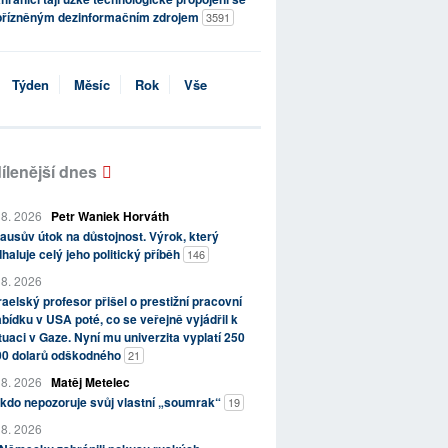
přízněným dezinformačním zdrojem
3591
Týden
Měsíc
Rok
Vše
ílenější dnes
 8. 2026
Petr Waniek Horváth
ausův útok na důstojnost. Výrok, který
haluje celý jeho politický příběh
146
 8. 2026
raelský profesor přišel o prestižní pracovní
bídku v USA poté, co se veřejně vyjádřil k
tuaci v Gaze. Nyní mu univerzita vyplatí 250
00 dolarů odškodného
21
 8. 2026
Matěj Metelec
kdo nepozoruje svůj vlastní „soumrak“
19
 8. 2026