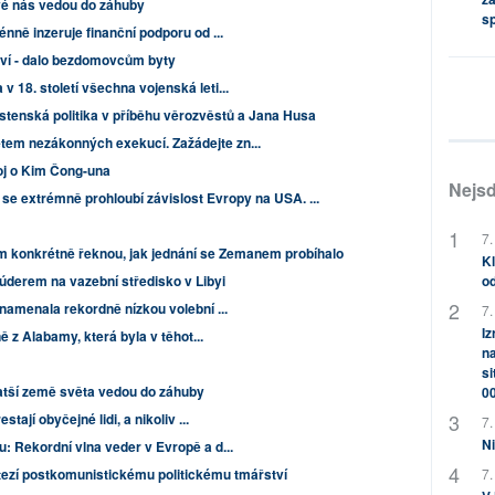
ové nás vedou do záhuby
s
nně inzeruje finanční podporu od ...
ví - dalo bezdomovcům byty
 18. století všechna vojenská leti...
tenská politika v příběhu věrozvěstů a Jana Husa
em nezákonných exekucí. Zažádejte zn...
j o Kim Čong-una
Nejsd
 se extrémně prohloubí závislost Evropy na USA. ...
7.
 konkrétně řeknou, jak jednání se Zemanem probíhalo
Kl
derem na vazební středisko v Libyi
od
znamenala rekordně nízkou volební ...
7.
Iz
ně z Alabamy, která byla v těhot...
na
si
atší země světa vedou do záhuby
0
tají obyčejné lidi, a nikoliv ...
7.
Ni
: Rekordní vlna veder v Evropě a d...
itezí postkomunistickému politickému tmářství
7.