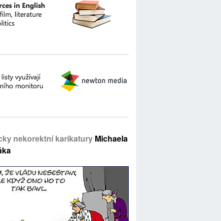
icky nekorektní karikatury
Michaela
áka