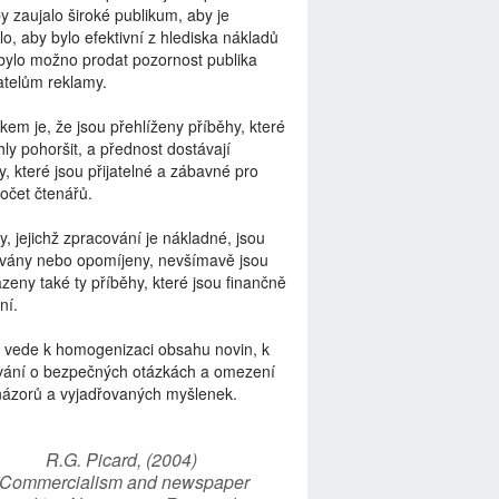
by zaujalo široké publikum, aby je
lo, aby bylo efektivní z hlediska nákladů
bylo možno prodat pozornost publika
telům reklamy.
kem je, že jsou přehlíženy příběhy, které
ly pohoršit, a přednost dostávají
y, které jsou přijatelné a zábavné pro
počet čtenářů.
y, jejichž zpracování je nákladné, jsou
vány nebo opomíjeny, nevšímavě jsou
zeny také ty příběhy, které jsou finančně
ní.
 vede k homogenizaci obsahu novin, k
vání o bezpečných otázkách a omezení
názorů a vyjadřovaných myšlenek.
R.G. Picard, (2004)
“Commercialism and newspaper