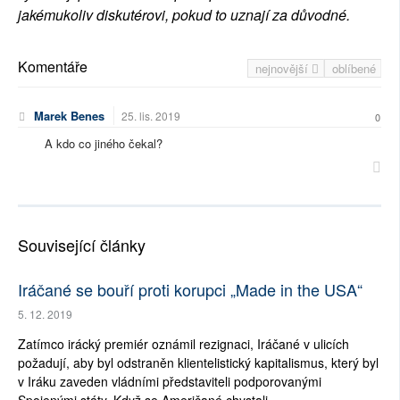
jakémukoliv diskutérovi, pokud to uznají za důvodné.
Komentáře
nejnovější
oblíbené
Marek Benes
25. lis. 2019
0
A kdo co jiného čekal?
Související články
Iráčané se bouří proti korupci „Made in the USA“
5. 12. 2019
Zatímco irácký premiér oznámil rezignaci, Iráčané v ulicích
požadují, aby byl odstraněn klientelistický kapitalismus, který byl
v Iráku zaveden vládními představiteli podporovanými