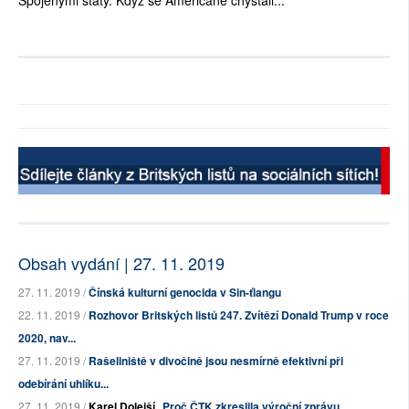
Spojenými státy. Když se Američané chystali...
Obsah vydání | 27. 11. 2019
27. 11. 2019 /
Čínská kulturní genocida v Sin-ťiangu
22. 11. 2019 /
Rozhovor Britských listů 247. Zvítězí Donald Trump v roce
2020, nav...
27. 11. 2019 /
Rašeliniště v divočině jsou nesmírně efektivní při
odebírání uhlíku...
27. 11. 2019 /
Karel Dolejší
Proč ČTK zkreslila výroční zprávu