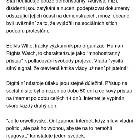
Stát neutlačuje pouze demonstranty. Aktivisté mizí,
disidenti jsou zatýkáni a nuceni podepisovat dokumenty
odsuzující jejich účast na demonstracích, mnozí občané
byli uvěznění za to, že vyjádřili na sociálních sítích
podporu protestům.
Belkis Wille, irácký výzkumník pro organizaci Human
Rights Watch, to charakterizuje jako "mnohostranný
přístup" k potlačování svobody projevu. Vláda "vysílá
silný signál, že otevřená kritika vlády už není přijatelná".
Digitální nástroje útlaku jsou stejně důležité. Přístup na
sociální sítě byl omezen po dobu 50 dní a celkový přístup
na internet po dobu celých 14 dnů. Internet je vypínán
skoro každý druhý den.
"Je to orwellovské. Oni zapnou internet, když mluví vládní
politici, ale pak ho vypnou, abyste na to nemohli
reagovat," konstatuje jeden svědek.