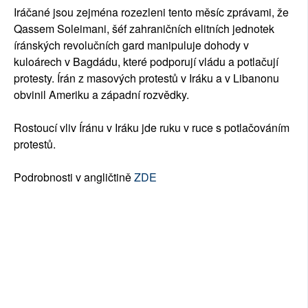
Iráčané jsou zejména rozezleni tento měsíc zprávami, že
Qassem Soleimani, šéf zahraničních elitních jednotek
íránských revolučních gard manipuluje dohody v
kuloárech v Bagdádu, které podporují vládu a potlačují
protesty. Írán z masových protestů v Iráku a v Libanonu
obvinil Ameriku a západní rozvědky.
Rostoucí vliv Íránu v Iráku jde ruku v ruce s potlačováním
protestů.
Podrobnosti v angličtině
ZDE