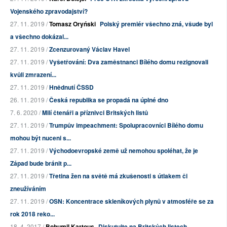
Vojenského zpravodajství?
27. 11. 2019 /
Tomasz Oryński
Polský premiér všechno zná, všude byl
a všechno dokázal...
27. 11. 2019 /
Zcenzurovaný Václav Havel
27. 11. 2019 /
Vyšetřování: Dva zaměstnanci Bílého domu rezignovali
kvůli zmrazení...
27. 11. 2019 /
Hnědnutí ČSSD
26. 11. 2019 /
Česká republika se propadá na úplné dno
7. 6. 2020 /
Milí čtenáři a příznivci Britských listů
27. 11. 2019 /
Trumpův impeachment: Spolupracovníci Bílého domu
mohou být nuceni s...
27. 11. 2019 /
Východoevropské země už nemohou spoléhat, že je
Západ bude bránit p...
27. 11. 2019 /
Třetina žen na světě má zkušenosti s útlakem či
zneužíváním
27. 11. 2019 /
OSN: Koncentrace skleníkových plynů v atmosféře se za
rok 2018 reko...
18. 4. 2017 /
Bohumil Kartous
Diskutujte na Britských listech