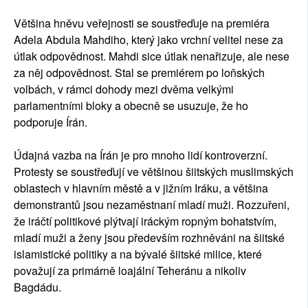
Většina hněvu veřejnosti se soustřeďuje na premiéra
Adela Abdula Mahdiho, který jako vrchní velitel nese za
útlak odpovědnost. Mahdi sice útlak nenařizuje, ale nese
za něj odpovědnost. Stal se premiérem po loňských
volbách, v rámci dohody mezi dvěma velkými
parlamentními bloky a obecně se usuzuje, že ho
podporuje Írán.
Údajná vazba na Írán je pro mnoho lidí kontroverzní.
Protesty se soustřeďují ve většinou šiitských muslimských
oblastech v hlavním městě a v jižním Iráku, a většina
demonstrantů jsou nezaměstnaní mladí muži. Rozzuřeni,
že iráčtí politikové plýtvají iráckým ropným bohatstvím,
mladí muži a ženy jsou především rozhněváni na šiitské
islamistické politiky a na bývalé šiitské milice, které
považují za primárně loajální Teheránu a nikoliv
Bagdádu.