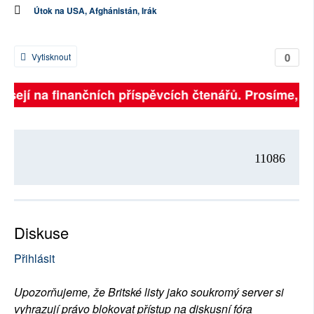
Útok na USA, Afghánistán, Irák
0
Vytisknout
visejí na finančních příspěvcích čtenářů. Prosíme, při
11086
Diskuse
Přihlásit
Upozorňujeme, že Britské listy jako soukromý server si
vyhrazují právo blokovat přístup na diskusní fóra