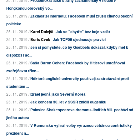
25. 11. 2019 /
Prodemokratické strany zaznamenaly v neděli v
Hongkongu obrovský vo...
25. 11. 2019 /
Zakladatel internetu: Facebook musí zrušit cílenou osobní
politicko...
25. 11. 2019 /
Karel Dolejší
Jak se "chytře" bez boje vzdát
25. 11. 2019 /
Boris Cvek
Jak TOP09 sjednocuje pravici
25. 11. 2019 /
Jen si pomyslete, co by Goebbels dokázal, kdyby měl k
dispozici Fac...
25. 11. 2019 /
Saša Baron Cohen: Facebook by Hitlerovi umožňoval
zveřejňovat třice...
25. 11. 2019 /
Některé anglické univerzity používají zastrašování proti
studentům ...
25. 11. 2019 /
Izrael jedná jako Severní Korea
25. 11. 2019 /
Jak koncem 30. let v SSSR zničili eugeniku
25. 11. 2019 /
Polovina Shakespearova dramatu Jindřich VIII. pochází od
jiného autora
25. 11. 2019 /
V Rumunsku vyhrál volby výraznou většinou centristický
prezident n...