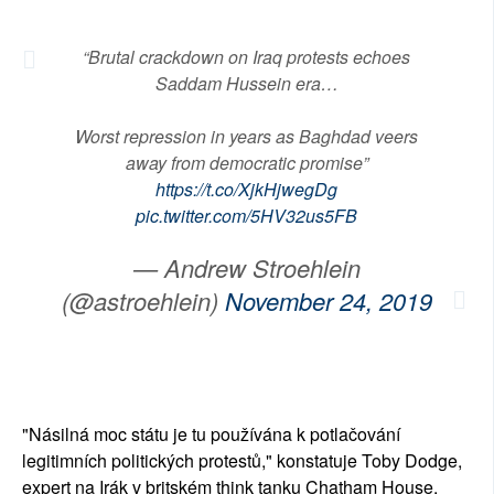
“Brutal crackdown on Iraq protests echoes
Saddam Hussein era…
Worst repression in years as Baghdad veers
away from democratic promise”
https://t.co/XjkHjwegDg
pic.twitter.com/5HV32us5FB
— Andrew Stroehlein
(@astroehlein)
November 24, 2019
"Násilná moc státu je tu používána k potlačování
legitimních politických protestů," konstatuje Toby Dodge,
expert na Irák v britském think tanku Chatham House.