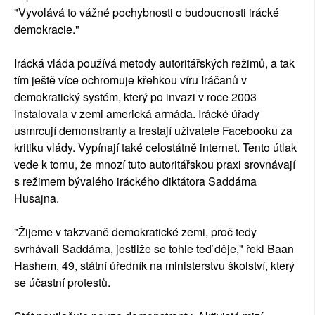
"Vyvolává to vážné pochybnosti o budoucnosti irácké
demokracie."
Irácká vláda používá metody autoritářských režimů, a tak
tím ještě více ochromuje křehkou víru Iráčanů v
demokratický systém, který po invazi v roce 2003
instalovala v zemi americká armáda. Irácké úřady
usmrcují demonstranty a trestají uživatele Facebooku za
kritiku vlády. Vypínají také celostátně internet. Tento útlak
vede k tomu, že mnozí tuto autoritářskou praxi srovnávají
s režimem bývalého iráckého diktátora Saddáma
Husajna.
"Žijeme v takzvaně demokratické zemi, proč tedy
svrhávali Saddáma, jestliže se tohle teď děje," řekl Baan
Hashem, 49, státní úředník na ministerstvu školství, který
se účastní protestů.