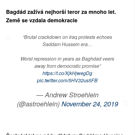
SOCIÁLNÍ SÍTĚ
Bagdád zažívá nejhorší teror za mnoho let.
Země se vzdala demokracie
RUBRIKY
PLNÁ VERZE STRÁNEK
“Brutal crackdown on Iraq protests echoes
Saddam Hussein era…
Worst repression in years as Baghdad veers
away from democratic promise”
https://t.co/XjkHjwegDg
pic.twitter.com/5HV32us5FB
— Andrew Stroehlein
(@astroehlein)
November 24, 2019