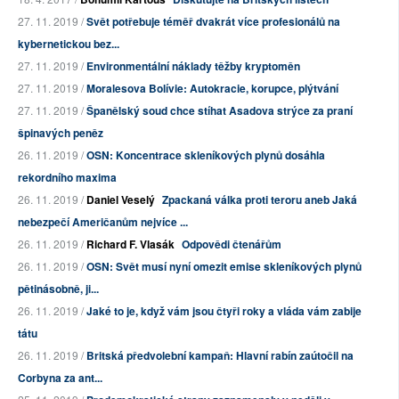
27. 11. 2019 /
Svět potřebuje téměř dvakrát více profesionálů na
kybernetickou bez...
27. 11. 2019 /
Environmentální náklady těžby kryptoměn
27. 11. 2019 /
Moralesova Bolívie: Autokracie, korupce, plýtvání
27. 11. 2019 /
Španělský soud chce stíhat Asadova strýce za praní
špinavých peněz
26. 11. 2019 /
OSN: Koncentrace skleníkových plynů dosáhla
rekordního maxima
26. 11. 2019 /
Daniel Veselý
Zpackaná válka proti teroru aneb Jaká
nebezpečí Američanům nejvíce ...
26. 11. 2019 /
Richard F. Vlasák
Odpovědi čtenářům
26. 11. 2019 /
OSN: Svět musí nyní omezit emise skleníkových plynů
pětinásobně, ji...
26. 11. 2019 /
Jaké to je, když vám jsou čtyři roky a vláda vám zabije
tátu
26. 11. 2019 /
Britská předvolební kampaň: Hlavní rabín zaútočil na
Corbyna za ant...