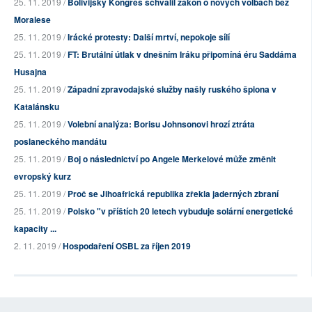
25. 11. 2019 /
Bolivijský Kongres schválil zákon o nových volbách bez
Moralese
25. 11. 2019 /
Irácké protesty: Další mrtví, nepokoje sílí
25. 11. 2019 /
FT: Brutální útlak v dnešním Iráku připomíná éru Saddáma
Husajna
25. 11. 2019 /
Západní zpravodajské služby našly ruského špiona v
Katalánsku
25. 11. 2019 /
Volební analýza: Borisu Johnsonovi hrozí ztráta
poslaneckého mandátu
25. 11. 2019 /
Boj o následnictví po Angele Merkelové může změnit
evropský kurz
25. 11. 2019 /
Proč se Jihoafrická republika zřekla jaderných zbraní
25. 11. 2019 /
Polsko "v příštích 20 letech vybuduje solární energetické
kapacity ...
2. 11. 2019 /
Hospodaření OSBL za říjen 2019