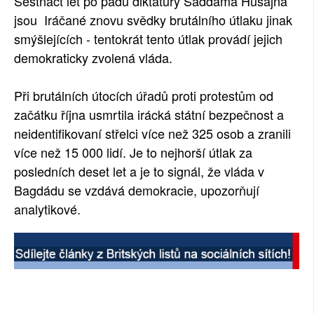
Šestnáct let po pádu diktatury Saddáma Husajna
jsou Iráčané znovu svědky brutálního útlaku jinak
smýšlejících - tentokrát tento útlak provádí jejich
demokraticky zvolená vláda.
Při brutálních útocích úřadů proti protestům od
začátku října usmrtila irácká státní bezpečnost a
neidentifikovaní střelci více než 325 osob a zranili
více než 15 000 lidí. Je to nejhorší útlak za
posledních deset let a je to signál, že vláda v
Bagdádu se vzdává demokracie, upozorňují
analytikové.