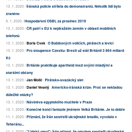
13. 1. 2020 /
Íránská policie střílela do demonstrantů. Několik lidí bylo
zraněno
6. 1. 2020 /
Hospodaření OSBL za prosinec 2019
13. 1. 2020 /
ČR patří v EU k nejdražším zemím v oblasti mobilních
telefonů
13. 1. 2020 /
Boris Cvek
O Babišových voličích, pirátech a levici
13. 1. 2020 /
Pro stoupence Czexitu: Brexit už stál Británii 3 864 miliard
Kč
13. 1. 2020 /
Británie praktikuje apartheid mezi svými mladými a
staršími občany
13. 1. 2020 /
Jan Molič
Pirátsko-svazácký slet
13. 1. 2020 /
Daniel Veselý
Americko-íránská krize: Proč se nekladou
důležité otázky?
13. 1. 2020 /
Návštěva egyptského mučitele v Praze
13. 1. 2020 /
Konečně končí fantazie jménem Velká Británie. Je to dobře
11. 1. 2020 /
Přiznání, že Írán sestřelil ukrajinské letadlo, vyvolalo v
Teheránu...
11. 1. 2020 /
"Lidský omyl": Írán přiznal, že omylem sestřelil ukrajinské