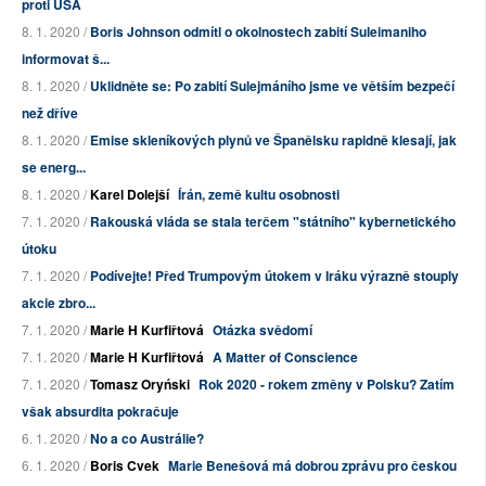
proti USA
8. 1. 2020 /
Boris Johnson odmítl o okolnostech zabití Suleimaniho
informovat š...
8. 1. 2020 /
Uklidněte se: Po zabití Sulejmáního jsme ve větším bezpečí
než dříve
8. 1. 2020 /
Emise skleníkových plynů ve Španělsku rapidně klesají, jak
se energ...
8. 1. 2020 /
Karel Dolejší
Írán, země kultu osobnosti
7. 1. 2020 /
Rakouská vláda se stala terčem "státního" kybernetického
útoku
7. 1. 2020 /
Podívejte! Před Trumpovým útokem v Iráku výrazně stouply
akcie zbro...
7. 1. 2020 /
Marie H Kurfiřtová
Otázka svědomí
7. 1. 2020 /
Marie H Kurfiřtová
A Matter of Conscience
7. 1. 2020 /
Tomasz Oryński
Rok 2020 - rokem změny v Polsku? Zatím
však absurdita pokračuje
6. 1. 2020 /
No a co Austrálie?
6. 1. 2020 /
Boris Cvek
Marie Benešová má dobrou zprávu pro českou