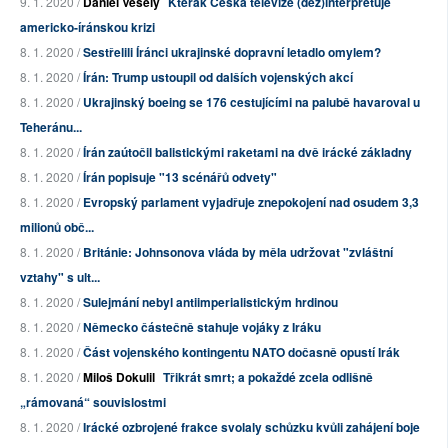
9. 1. 2020 /
Daniel Veselý
Kterak Česká televize (dez)interpretuje
americko-íránskou krizi
8. 1. 2020 /
Sestřelili Íránci ukrajinské dopravní letadlo omylem?
8. 1. 2020 /
Írán: Trump ustoupil od dalších vojenských akcí
8. 1. 2020 /
Ukrajinský boeing se 176 cestujícími na palubě havaroval u
Teheránu...
8. 1. 2020 /
Írán zaútočil balistickými raketami na dvě irácké základny
8. 1. 2020 /
Írán popisuje "13 scénářů odvety"
8. 1. 2020 /
Evropský parlament vyjadřuje znepokojení nad osudem 3,3
milionů obč...
8. 1. 2020 /
Británie: Johnsonova vláda by měla udržovat "zvláštní
vztahy" s ult...
8. 1. 2020 /
Sulejmání nebyl antiimperialistickým hrdinou
8. 1. 2020 /
Německo částečně stahuje vojáky z Iráku
8. 1. 2020 /
Část vojenského kontingentu NATO dočasně opustí Irák
8. 1. 2020 /
Miloš Dokulil
Třikrát smrt; a pokaždé zcela odlišně
„rámovaná“ souvislostmi
8. 1. 2020 /
Irácké ozbrojené frakce svolaly schůzku kvůli zahájení boje