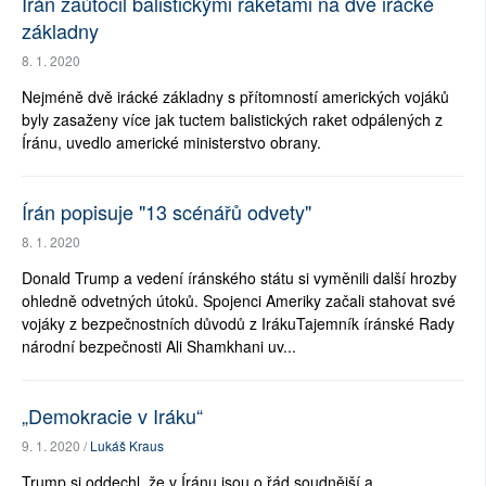
Írán zaútočil balistickými raketami na dvě irácké
základny
8. 1. 2020
Nejméně dvě irácké základny s přítomností amerických vojáků
byly zasaženy více jak tuctem balistických raket odpálených z
Íránu, uvedlo americké ministerstvo obrany.
Írán popisuje "13 scénářů odvety"
8. 1. 2020
Donald Trump a vedení íránského státu si vyměnili další hrozby
ohledně odvetných útoků. Spojenci Ameriky začali stahovat své
vojáky z bezpečnostních důvodů z IrákuTajemník íránské Rady
národní bezpečnosti Ali Shamkhani uv...
„Demokracie v Iráku“
9. 1. 2020 /
Lukáš Kraus
Trump si oddechl, že v Íránu jsou o řád soudnější a