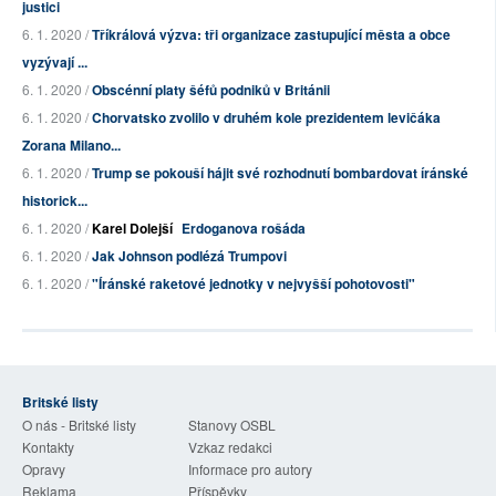
justici
6. 1. 2020 /
Tříkrálová výzva: tři organizace zastupující města a obce
vyzývají ...
6. 1. 2020 /
Obscénní platy šéfů podniků v Británii
6. 1. 2020 /
Chorvatsko zvolilo v druhém kole prezidentem levičáka
Zorana Milano...
6. 1. 2020 /
Trump se pokouší hájit své rozhodnutí bombardovat íránské
historick...
6. 1. 2020 /
Karel Dolejší
Erdoganova rošáda
6. 1. 2020 /
Jak Johnson podlézá Trumpovi
6. 1. 2020 /
"Íránské raketové jednotky v nejvyšší pohotovosti"
Britské listy
O nás - Britské listy
Stanovy OSBL
Kontakty
Vzkaz redakci
Opravy
Informace pro autory
Reklama
Příspěvky