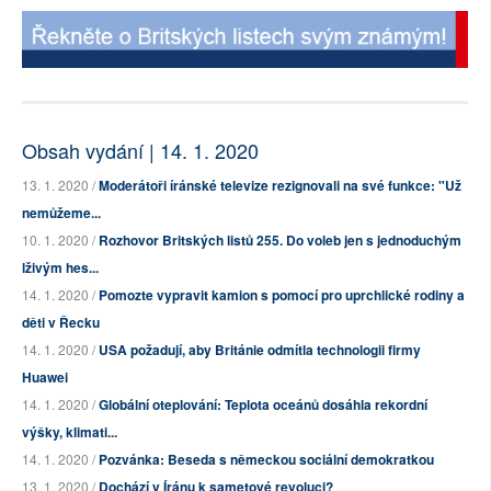
Obsah vydání | 14. 1. 2020
13. 1. 2020 /
Moderátoři íránské televize rezignovali na své funkce: "Už
nemůžeme...
10. 1. 2020 /
Rozhovor Britských listů 255. Do voleb jen s jednoduchým
lživým hes...
14. 1. 2020 /
Pomozte vypravit kamion s pomocí pro uprchlické rodiny a
děti v Řecku
14. 1. 2020 /
USA požadují, aby Británie odmítla technologii firmy
Huawei
14. 1. 2020 /
Globální oteplování: Teplota oceánů dosáhla rekordní
výšky, klimati...
14. 1. 2020 /
Pozvánka: Beseda s německou sociální demokratkou
13. 1. 2020 /
Dochází v Íránu k sametové revoluci?