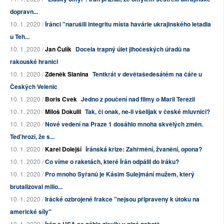
dopravn...
10. 1. 2020 /
Íránci "narušili integritu místa havárie ukrajinského letadla
u Teh...
10. 1. 2020 /
Jan Čulík
Docela trapný úlet jihočeských úřadů na
rakouské hranici
10. 1. 2020 /
Zdeněk Slanina
Tentkrát v devětašedesátém na čáře u
Českých Velenic
10. 1. 2020 /
Boris Cvek
Jedno z poučení nad filmy o Marii Terezii
10. 1. 2020 /
Miloš Dokulil
Tak, či onak, ne-li všelijak v české mluvnici?
10. 1. 2020 /
Nové vedení na Praze 1 dosáhlo mnoha skvělých změn.
Teď hrozí, že s...
10. 1. 2020 /
Karel Dolejší
Íránská krize: Zahřmění, žvanění, opona?
10. 1. 2020 /
Co víme o raketách, které Írán odpálil do Iráku?
10. 1. 2020 /
Pro mnoho Syřanů je Kásim Sulejmání mužem, který
brutalizoval milio...
10. 1. 2020 /
Irácké ozbrojené frakce "nejsou připraveny k útoku na
americké síly"
10. 1. 2020 /