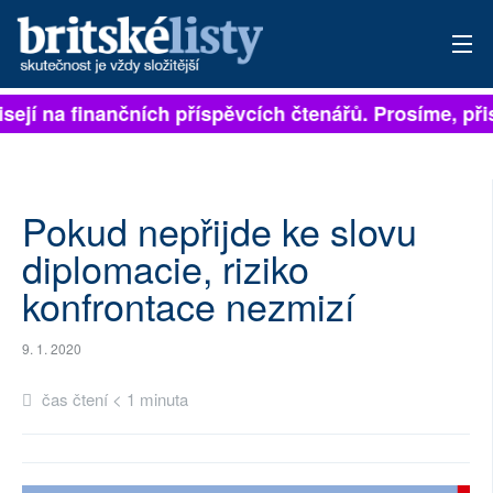
isejí na finančních příspěvcích čtenářů. Prosíme, přis
PŘIHLÁSIT
AKTUÁLNÍ VYDÁNÍ
ARCHIV
Pokud nepřijde ke slovu
diplomacie, riziko
ROZHOVORY
konfrontace nezmizí
TÉMATA
9. 1. 2020
NEJČTENĚJŠÍ ZA 7 DNÍ
čas čtení < 1 minuta
AUTOŘI
PŘÍSPĚVKY NA PROVOZ