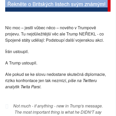
SOCIÁLNÍ SÍTĚ
RUBRIKY
Nic moc – jestli vůbec něco – nového v Trumpově
PLNÁ VERZE STRÁNEK
projevu. Tu nejdůležitější věc ale Trump NEŘEKL - co
Spojené státy udělají: Podstoupí další vojenskou akci.
Írán ustoupil.
A Trump ustoupil.
Ale pokud se ke slovu nedostane skutečná diplomacie,
riziko konfrontace jen tak nezmizí
, píše na Twitteru
analytik Twita Parsi.
Not much - if anything - new in Trump's message.
The most important thing is what he DIDN'T say