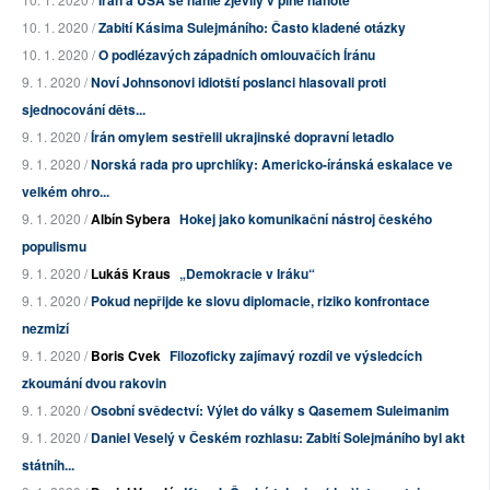
Írán a USA se náhle zjevily v plné nahotě
10. 1. 2020 /
Zabití Kásima Sulejmáního: Často kladené otázky
10. 1. 2020 /
O podlézavých západních omlouvačích Íránu
9. 1. 2020 /
Noví Johnsonovi idiotští poslanci hlasovali proti
sjednocování děts...
9. 1. 2020 /
Írán omylem sestřelil ukrajinské dopravní letadlo
9. 1. 2020 /
Norská rada pro uprchlíky: Americko-íránská eskalace ve
velkém ohro...
9. 1. 2020 /
Albín Sybera
Hokej jako komunikační nástroj českého
populismu
9. 1. 2020 /
Lukáš Kraus
„Demokracie v Iráku“
9. 1. 2020 /
Pokud nepřijde ke slovu diplomacie, riziko konfrontace
nezmizí
9. 1. 2020 /
Boris Cvek
Filozoficky zajímavý rozdíl ve výsledcích
zkoumání dvou rakovin
9. 1. 2020 /
Osobní svědectví: Výlet do války s Qasemem Suleimanim
9. 1. 2020 /
Daniel Veselý v Českém rozhlasu: Zabití Solejmáního byl akt
státníh...