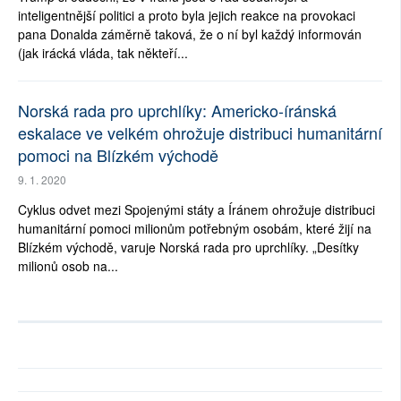
inteligentnější politici a proto byla jejich reakce na provokaci
pana Donalda záměrně taková, že o ní byl každý informován
(jak irácká vláda, tak někteří...
Norská rada pro uprchlíky: Americko-íránská
eskalace ve velkém ohrožuje distribuci humanitární
pomoci na Blízkém východě
9. 1. 2020
Cyklus odvet mezi Spojenými státy a Íránem ohrožuje distribuci
humanitární pomoci milionům potřebným osobám, které žijí na
Blízkém východě, varuje Norská rada pro uprchlíky. „Desítky
milionů osob na...