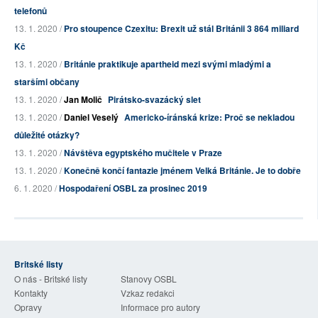
telefonů
13. 1. 2020 /
Pro stoupence Czexitu: Brexit už stál Británii 3 864 miliard
Kč
13. 1. 2020 /
Británie praktikuje apartheid mezi svými mladými a
staršími občany
13. 1. 2020 /
Jan Molič
Pirátsko-svazácký slet
13. 1. 2020 /
Daniel Veselý
Americko-íránská krize: Proč se nekladou
důležité otázky?
13. 1. 2020 /
Návštěva egyptského mučitele v Praze
13. 1. 2020 /
Konečně končí fantazie jménem Velká Británie. Je to dobře
6. 1. 2020 /
Hospodaření OSBL za prosinec 2019
Britské listy
O nás - Britské listy
Stanovy OSBL
Kontakty
Vzkaz redakci
Opravy
Informace pro autory