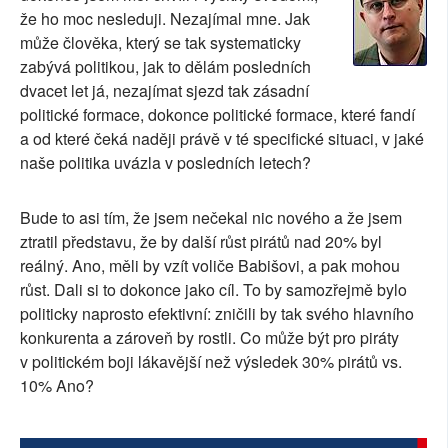
že ho moc nesleduji. Nezajímal mne. Jak
SOCIÁLNÍ SÍTĚ
může člověka, který se tak systematicky
zabývá politikou, jak to dělám posledních
RUBRIKY
dvacet let já, nezajímat sjezd tak zásadní
politické formace, dokonce politické formace, které fandí
PLNÁ VERZE STRÁNEK
a od které čeká naději právě v té specifické situaci, v jaké
naše politika uvázla v posledních letech?
Bude to asi tím, že jsem nečekal nic nového a že jsem
ztratil představu, že by další růst pirátů nad 20% byl
reálný. Ano, měli by vzít voliče Babišovi, a pak mohou
růst. Dali si to dokonce jako cíl. To by samozřejmě bylo
politicky naprosto efektivní: zničili by tak svého hlavního
konkurenta a zároveň by rostli. Co může být pro piráty
v politickém boji lákavější než výsledek 30% pirátů vs.
10% Ano?