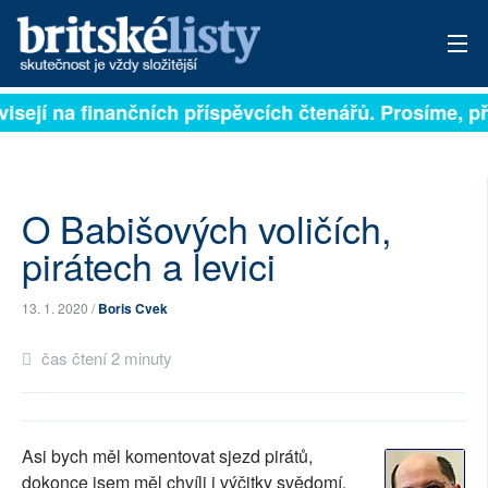
visejí na finančních příspěvcích čtenářů. Prosíme, při
PŘIHLÁSIT
AKTUÁLNÍ VYDÁNÍ
ARCHIV
O Babišových voličích,
pirátech a levici
ROZHOVORY
13. 1. 2020 /
Boris Cvek
TÉMATA
čas čtení 2 minuty
NEJČTENĚJŠÍ ZA 7 DNÍ
AUTOŘI
Asi bych měl komentovat sjezd pirátů,
PŘÍSPĚVKY NA PROVOZ
dokonce jsem měl chvíli i výčitky svědomí,