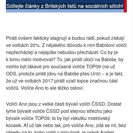
Piráti ovšem fakticky stagnují a budou rádi, pokud získají
ve volbách 20%. Z nějakého důvodu k nim Babišovi voliči
nepřecházejí a nejspíše nebudou přecházet. Co by je
k tomu mělo motivovat? To, jak piráti útočí na Babiše, by
mohlo být lákavé pro současné voliče TOP09 (ne už
ODS, protože piráti jdou na Babiše přes Unii) – a je fakt,
že už ve volbách 2017 piráti vzali topce značnou část
voličů. Voliče Ano to ale těžko osloví.
Voliči Ano jsou z velké části bývalí voliči ČSSD. Dostat
tyhle bývalé voliče ČSSD pod stejnou střechu jako
bývalé voliče TOP09, to by byl vskutku mistrovský
kousek. Ať už tak nebo tak, pro voliče Ano, zdá se mi, bez
ohledu na to, koho volili v minulosti, je právě Andrej