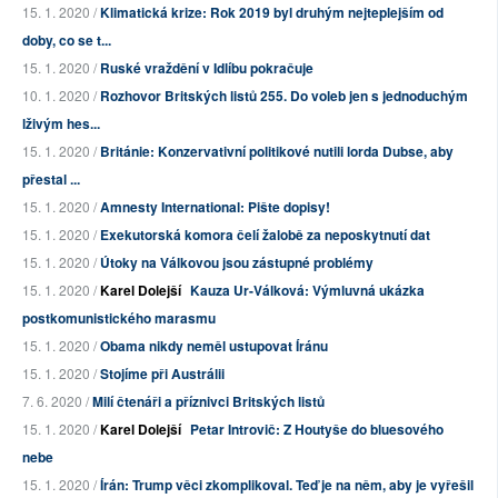
15. 1. 2020 /
Klimatická krize: Rok 2019 byl druhým nejteplejším od
doby, co se t...
15. 1. 2020 /
Ruské vraždění v Idlíbu pokračuje
10. 1. 2020 /
Rozhovor Britských listů 255. Do voleb jen s jednoduchým
lživým hes...
15. 1. 2020 /
Británie: Konzervativní politikové nutili lorda Dubse, aby
přestal ...
15. 1. 2020 /
Amnesty International: Pište dopisy!
15. 1. 2020 /
Exekutorská komora čelí žalobě za neposkytnutí dat
15. 1. 2020 /
Útoky na Válkovou jsou zástupné problémy
15. 1. 2020 /
Karel Dolejší
Kauza Ur-Válková: Výmluvná ukázka
postkomunistického marasmu
15. 1. 2020 /
Obama nikdy neměl ustupovat Íránu
15. 1. 2020 /
Stojíme při Austrálii
7. 6. 2020 /
Milí čtenáři a příznivci Britských listů
15. 1. 2020 /
Karel Dolejší
Petar Introvič: Z Houtyše do bluesového
nebe
15. 1. 2020 /
Írán: Trump věci zkomplikoval. Teď je na něm, aby je vyřešil