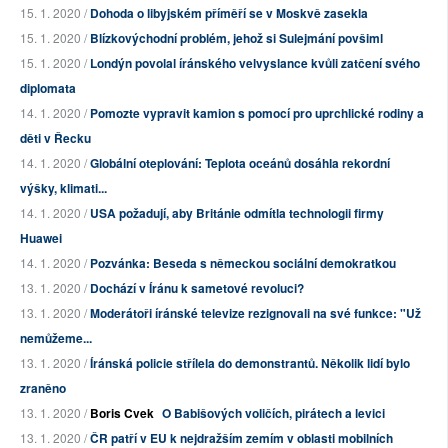
15. 1. 2020 /
Dohoda o libyjském příměří se v Moskvě zasekla
15. 1. 2020 /
Blízkovýchodní problém, jehož si Sulejmání povšiml
15. 1. 2020 /
Londýn povolal íránského velvyslance kvůli zatčení svého
diplomata
14. 1. 2020 /
Pomozte vypravit kamion s pomocí pro uprchlické rodiny a
děti v Řecku
14. 1. 2020 /
Globální oteplování: Teplota oceánů dosáhla rekordní
výšky, klimati...
14. 1. 2020 /
USA požadují, aby Británie odmítla technologii firmy
Huawei
14. 1. 2020 /
Pozvánka: Beseda s německou sociální demokratkou
13. 1. 2020 /
Dochází v Íránu k sametové revoluci?
13. 1. 2020 /
Moderátoři íránské televize rezignovali na své funkce: "Už
nemůžeme...
13. 1. 2020 /
Íránská policie střílela do demonstrantů. Několik lidí bylo
zraněno
13. 1. 2020 /
Boris Cvek
O Babišových voličích, pirátech a levici
13. 1. 2020 /
ČR patří v EU k nejdražším zemím v oblasti mobilních