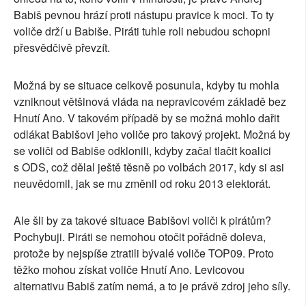
Babiš pevnou hrází proti nástupu pravice k moci. To ty
voliče drží u Babiše. Piráti tuhle roli nebudou schopni
přesvědčivě převzít.
Možná by se situace celkově posunula, kdyby tu mohla
vzniknout většinová vláda na nepravicovém základě bez
Hnutí Ano. V takovém případě by se možná mohlo dařit
odlákat Babišovi jeho voliče pro takový projekt. Možná by
se voliči od Babiše odklonili, kdyby začal tlačit koalici
s ODS, což dělal ještě těsně po volbách 2017, kdy si asi
neuvědomil, jak se mu změnil od roku 2013 elektorát.
Ale šli by za takové situace Babišovi voliči k pirátům?
Pochybuji. Piráti se nemohou otočit pořádně doleva,
protože by nejspíše ztratili bývalé voliče TOP09. Proto
těžko mohou získat voliče Hnutí Ano. Levicovou
alternativu Babiš zatím nemá, a to je právě zdroj jeho síly.