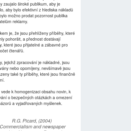
by zaujalo široké publikum, aby je
lo, aby bylo efektivní z hlediska nákladů
bylo možno prodat pozornost publika
telům reklamy.
kem je, že jsou přehlíženy příběhy, které
ly pohoršit, a přednost dostávají
y, které jsou přijatelné a zábavné pro
počet čtenářů.
y, jejichž zpracování je nákladné, jsou
vány nebo opomíjeny, nevšímavě jsou
zeny také ty příběhy, které jsou finančně
ní.
 vede k homogenizaci obsahu novin, k
vání o bezpečných otázkách a omezení
názorů a vyjadřovaných myšlenek.
R.G. Picard, (2004)
“Commercialism and newspaper