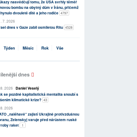
kazy nasvědčují tomu, že USA svrhly téměř
novou bombu na obytný dům v Íránu, přičemž
hynulo dvouleté dítě a jeho rodiče
4797
. 7. 2026
rael dnes v Gaze zabil osmiletou Ritu
4528
Týden
Měsíc
Rok
Vše
ílenější dnes
 8. 2026
Daniel Veselý
k se pozdně kapitalistická mentalita snoubí s
šením klimatické krize?
43
 8. 2026
TO „naléhavě“ zajistí Ukrajině protivzdušnou
ranu, Zelenskyj varuje před nárůstem ruské
ýroby raket
1