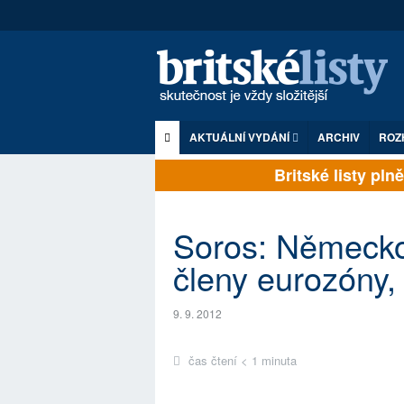
AKTUÁLNÍ VYDÁNÍ
ARCHIV
ROZ
Britské listy plně z
Soros: Německo
členy eurozóny,
9. 9. 2012
čas čtení < 1 minuta