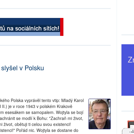
slyšel v Polsku
kého Polska vyprávěl tento vtip: Mladý Karol
 II.) je v roce 1943 v polském Krakově
m esesákem se samopalem. Wojtyla se bojí
achránit se modlí k Bohu: "Zachraň mi život,
 život, obětuji ti celou svou existenci!
xistenci!" Pořád nic. Wojtyla se dostane do