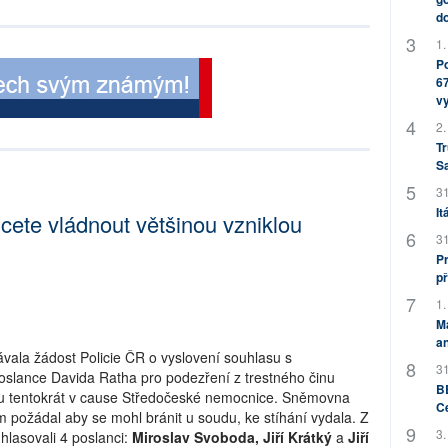
do
1.
Po
67
v
2.
Tr
S
31
It
cete vládnout většinou vzniklou
31
Pr
př
1.
M
an
vala žádost Policie ČR o vyslovení souhlasu s
31
 poslance Davida Ratha pro podezření z trestného činu
BB
íku tentokrát v cause Středočeské nemocnice. Sněmovna
C
 požádal aby se mohl bránit u soudu, ke stíhání vydala. Z
3.
hlasovali 4 poslanci:
Miroslav Svoboda, Jiří Krátký
a
Jiří