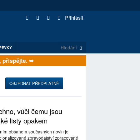
Přihlásit
PĚVKY
řispějte. ➥
OBJEDNAT PŘEDPLATNÉ
hno, vůči čemu jsou
ské listy opakem
ním obsahem současných novin je
ionalizované zpravodajství zpracované