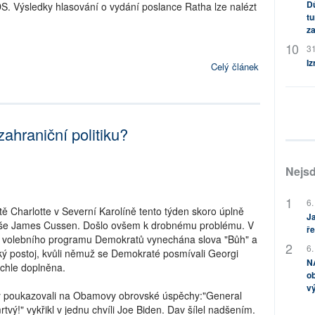
Dů
. Výsledky hlasování o vydání poslance Ratha lze nalézt
tu
za
31
Iz
Celý článek
hraniční politiku?
Nejsd
6.
 Charlotte v Severní Karolíně tento týden skoro úplně
Ja
píše James Cussen. Došlo ovšem k drobnému problému. V
ře
 z volebního programu Demokratů vynechána slova "Bůh" a
6.
ký postoj, kvůli němuž se Demokraté posmívali Georgi
NA
ychle doplněna.
ob
v
any poukazovali na Obamovy obrovské úspěchy:"General
tvý!" vykřikl v jednu chvíli Joe Biden. Dav šílel nadšením.