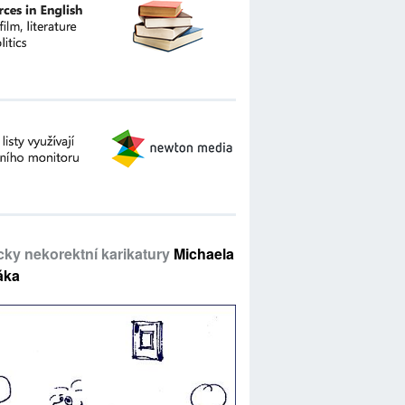
icky nekorektní karikatury
Michaela
áka