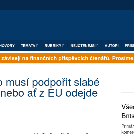
HOVORY
TÉMATA
RUBRIKY
NEJČTENĚJŠÍ
AUTOŘI
PŘÍS
ávisejí na finančních příspěvcích čtenářů. Prosíme, p
 musí podpořit slabé
 nebo ať z EU odejde
Všec
Brit
Primár
komerc