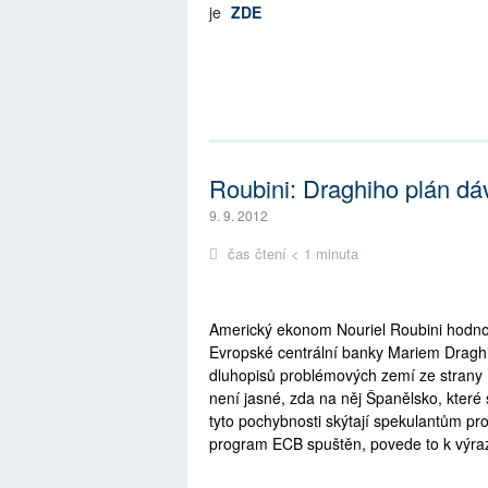
je
ZDE
Roubini: Draghiho plán dá
9. 9. 2012
čas čtení < 1 minuta
Americký ekonom Nouriel Roubini hodno
Evropské centrální banky Mariem Draghi
dluhopisů problémových zemí ze strany 
není jasné, zda na něj Španělsko, které
tyto pochybnosti skýtají spekulantům pr
program ECB spuštěn, povede to k výra