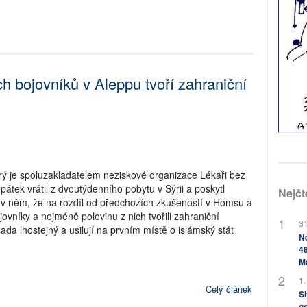
h bojovníků v Aleppu tvoří zahraniční
rý je spoluzakladatelem neziskové organizace Lékaři bez
pátek vrátil z dvoutýdenního pobytu v Sýrii a poskytl
Nejčt
 v něm, že na rozdíl od předchozích zkušeností v Homsu a
jovníky a nejméně polovinu z nich tvořili zahraniční
31
da lhostejný a usilují na prvním místě o islámský stát
Ne
48
M
1.
Celý článek
Sh
go