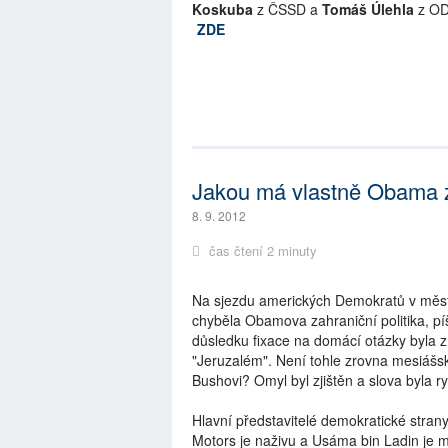
Koskuba
z ČSSD a
Tomáš Úlehla
z ODS
ZDE
Jakou má vlastně Obama za
8. 9. 2012
čas čtení 2 minuty
Na sjezdu amerických Demokratů v městě
chyběla Obamova zahraniční politika, 
důsledku fixace na domácí otázky byla
"Jeruzalém". Není tohle zrovna mesiášs
Bushovi? Omyl byl zjištěn a slova byla r
Hlavní představitelé demokratické str
Motors je naživu a Usáma bin Ladin je mr