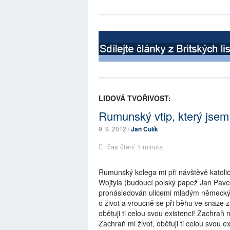
LIDOVÁ TVOŘIVOST:
Rumunský vtip, který jsem 
9. 9. 2012 /
Jan Čulík
čas čtení 1 minuta
Rumunský kolega mi při návštěvě katolic
Wojtyla (budoucí polský papež Jan Pavel
pronásledován ulicemi mladým německý
o život a vroucně se při běhu ve snaze z
obětuji ti celou svou existenci! Zachraň mi
Zachraň mi život, obětuji ti celou svou e