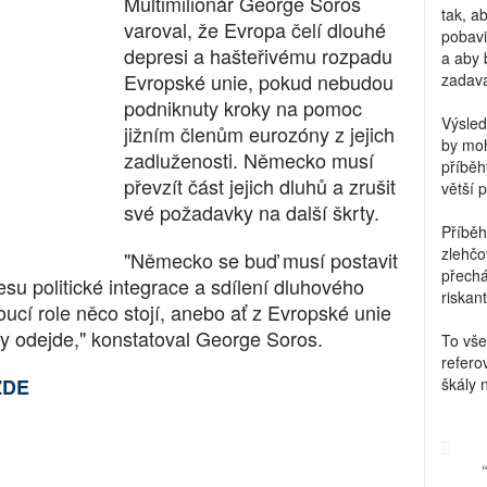
Multimilionář George Soros
tak, a
varoval, že Evropa čelí dlouhé
pobavi
depresi a hašteřivému rozpadu
a aby 
Evropské unie, pokud nebudou
zadava
podniknuty kroky na pomoc
Výsled
jižním členům eurozóny z jejich
by moh
zadluženosti. Německo musí
příběh
převzít část jejich dluhů a zrušit
větší 
své požadavky na další škrty.
Příběh
zlehčo
"Německo se buď musí postavit
přechá
cesu politické integrace a sdílení dluhového
riskant
ucí role něco stojí, anebo ať z Evropské unie
y odejde," konstatoval George Soros.
To vše
refero
ZDE
škály 