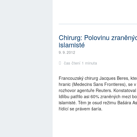
Chirurg: Polovinu zraněnýc
islamisté
9. 9. 2012
čas čtení 1 minuta
Francouzský chirurg Jacques Beres, kte
hranic (Medecins Sans Frontieres), se v 
rozhovor agentuře Reuters. Konstatoval
Idlíbu patřilo asi 60% zraněných mezi bo
islamisté. Těm je osud režimu Bašára Asa
řídící se právem šaría.