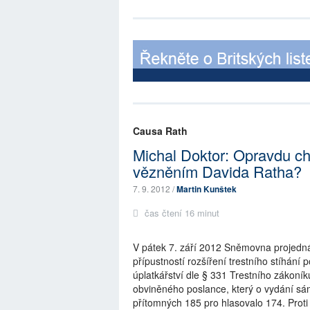
Causa Rath
Michal Doktor: Opravdu ch
vězněním Davida Ratha?
7. 9. 2012 /
Martin Kunštek
čas čtení 16 minut
V pátek 7. září 2012 Sněmovna projedná
přípustností rozšíření trestního stíhání
úplatkářství dle § 331 Trestního zákon
obviněného poslance, který o vydání sám
přítomných 185 pro hlasovalo 174. Proti 