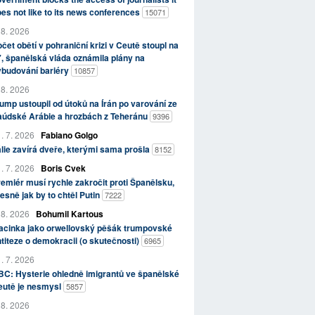
es not like to its news conferences
15071
 8. 2026
čet obětí v pohraniční krizi v Ceutě stoupl na
, španělská vláda oznámila plány na
ybudování bariéry
10857
 8. 2026
ump ustoupil od útoků na Írán po varování ze
aúdské Arábie a hrozbách z Teheránu
9396
. 7. 2026
Fabiano Golgo
álie zavírá dveře, kterými sama prošla
8152
. 7. 2026
Boris Cvek
emiér musí rychle zakročit proti Španělsku,
esně jak by to chtěl Putin
7222
 8. 2026
Bohumil Kartous
acinka jako orwellovský pěšák trumpovské
titeze o demokracii (o skutečnosti)
6965
. 7. 2026
C: Hysterie ohledně imigrantů ve španělské
eutě je nesmysl
5857
 8. 2026