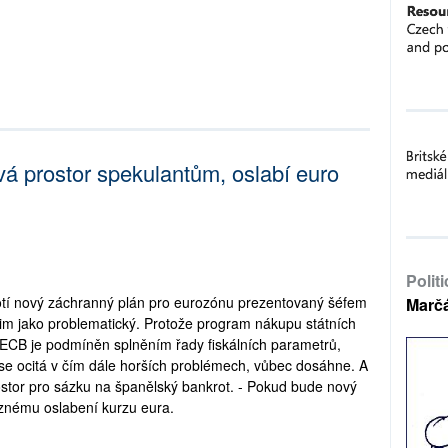
vá prostor spekulantům, oslabí euro
Polit
tí nový záchranný plán pro eurozónu prezentovaný šéfem
Marč
m jako problematický. Protože program nákupu státních
ECB je podmíněn splněním řady fiskálních parametrů,
 se ocitá v čím dále horších problémech, vůbec dosáhne. A
ostor pro sázku na španělský bankrot. - Pokud bude nový
znému oslabení kurzu eura.