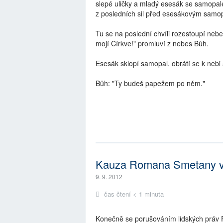
slepé uličky a mladý esesák se samopal
z posledních sil před esesákovým samo
Tu se na poslední chvíli rozestoupí nebe
mojí Církve!" promluví z nebes Bůh.
Esesák sklopí samopal, obrátí se k nebi 
Bůh: "Ty budeš papežem po něm."
Kauza Romana Smetany 
9. 9. 2012
čas čtení < 1 minuta
Konečně se porušováním lidských práv 