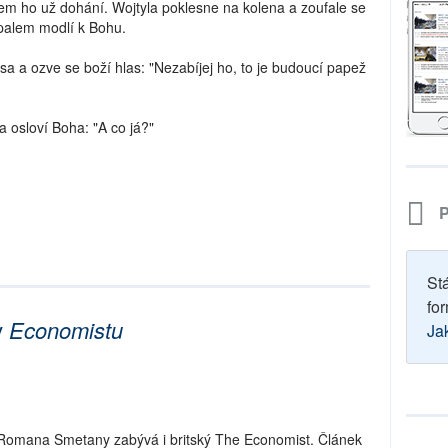
em ho už dohání. Wojtyla poklesne na kolena a zoufale se
palem modlí k Bohu.
sa a ozve se boží hlas: "Nezabíjej ho, to je budoucí papež
a osloví Boha: "A co já?"
P
St
for
v
Economistu
Ja
Romana Smetany zabývá i britský The Economist. Článek