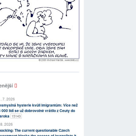
enější
. 7. 2026
smyslná hysterie kvůli imigrantům: Více než
 000 lidí se už dobrovolně vrátilo z Ceuty do
aroka
15143
 8. 2026
ocking: The current questionable Czech
vernment blocks the access of journalists it