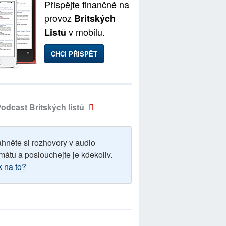
Přispějte finančně na
provoz
Britských
v mobilu.
Listů
CHCI PŘISPĚT
odcast Britských listů
áhněte si rozhovory v audio
mátu a poslouchejte je kdekoliv.
k na to?