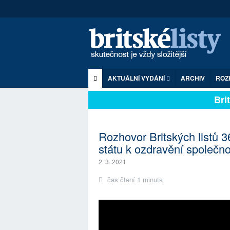
AKTUÁLNÍ VYDÁNÍ
ARCHIV
ROZ
Britsk
Rozhovor Britských listů
státu k ozdravění společno
2. 3. 2021
čas čtení 1 minuta