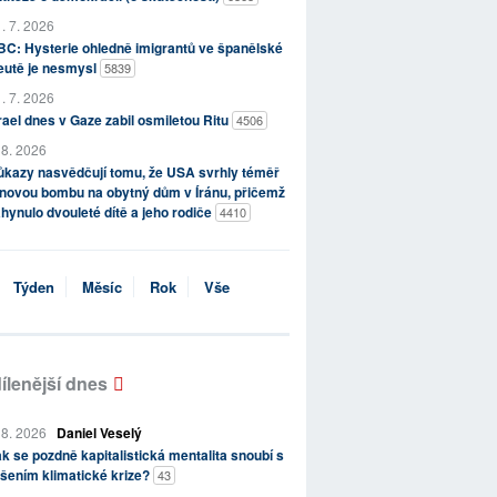
. 7. 2026
C: Hysterie ohledně imigrantů ve španělské
eutě je nesmysl
5839
. 7. 2026
rael dnes v Gaze zabil osmiletou Ritu
4506
 8. 2026
kazy nasvědčují tomu, že USA svrhly téměř
novou bombu na obytný dům v Íránu, přičemž
hynulo dvouleté dítě a jeho rodiče
4410
Týden
Měsíc
Rok
Vše
ílenější dnes
 8. 2026
Daniel Veselý
k se pozdně kapitalistická mentalita snoubí s
šením klimatické krize?
43