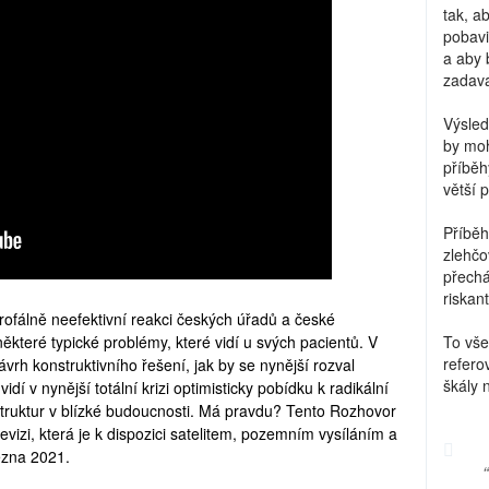
tak, a
pobavi
a aby 
zadava
Výsled
by moh
příběh
větší 
Příběh
zlehčo
přechá
riskant
ofálně neefektivní reakci českých úřadů a české
ěkteré typické problémy, které vidí u svých pacientů. V
To vše
refero
rh konstruktivního řešení, jak by se nynější rozval
škály 
dí v nynější totální krizi optimisticky pobídku k radikální
struktur v blízké budoucnosti. Má pravdu? Tento Rozhovor
levizi, která je k dispozici satelitem, pozemním vysíláním a
řezna 2021.