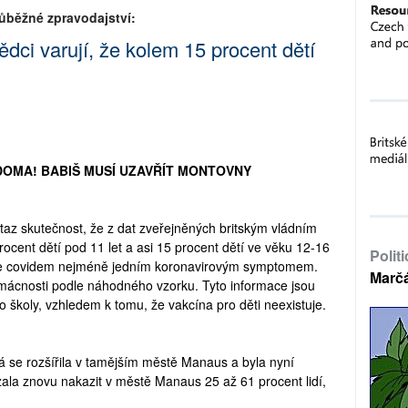
ůběžné zpravodajství:
ědci varují, že kolem 15 procent dětí
DOMA! BABIŠ MUSÍ UZAVŘÍT MONTOVNY
v potaz skutečnost, že z dat zveřejněných britským vládním
ocent dětí pod 11 let a asi 15 procent dětí ve věku 12-16
Polit
aze covidem nejméně jedním koronavirovým symptomem.
Marč
domácnosti podle náhodného vzorku. Tyto informace jsou
do školy, vzhledem k tomu, že vakcína pro děti neexistuje.
erá se rozšířila v tamějším městě Manaus a byla nyní
okázala znovu nakazit v městě Manaus 25 až 61 procent lidí,