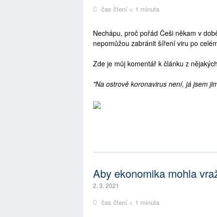
čas čtení < 1 minuta
Nechápu, proč pořád Češi někam v době 
nepomůžou zabránit šíření viru po celé
Zde je můj komentář k článku z nějakýc
"Na ostrově koronavirus není, já jsem jim
Aby ekonomika mohla vraž
2. 3. 2021
čas čtení < 1 minuta