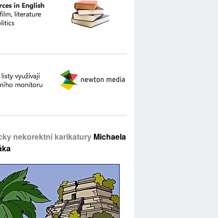
icky nekorektní karikatury
Michaela
áka