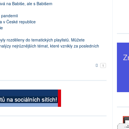
ává na Babiše, ale s Babišem
é pandemii
ka v České republice
ie
byly rozděleny do tematických playlistů. Můžete
alýzy nejrůznějších témat, které vznikly za posledních
1