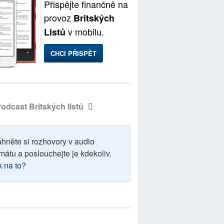
Přispějte finančně na
provoz
Britských
v mobilu.
Listů
CHCI PŘISPĚT
odcast Britských listů
áhněte si rozhovory v audio
mátu a poslouchejte je kdekoliv.
k na to?