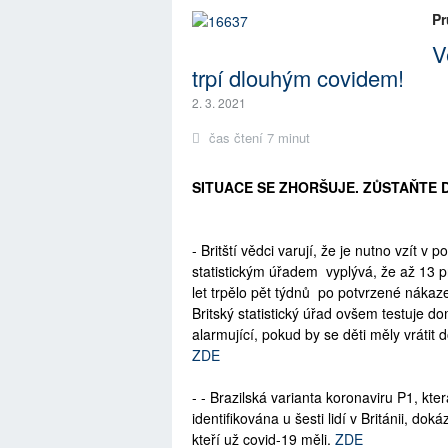
Pr
V
trpí dlouhým covidem!
2. 3. 2021
čas čtení 7 minut
SITUACE SE ZHORŠUJE. ZŮSTAŇTE 
- Britští vědci varují, že je nutno vzít 
statistickým úřadem vyplývá, že až 13 pr
let trpělo pět týdnů po potvrzené nák
Britský statistický úřad ovšem testuje 
alarmující, pokud by se děti měly vrátit 
ZDE
- - Brazilská varianta koronaviru P1, kt
identifikována u šesti lidí v Británii, d
kteří už covid-19 měli.
ZDE