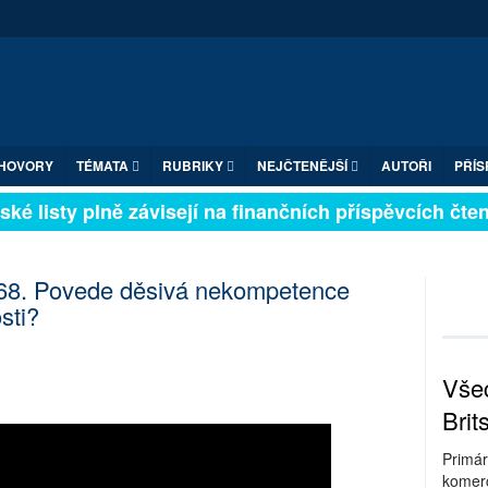
HOVORY
TÉMATA
RUBRIKY
NEJČTENĚJŠÍ
AUTOŘI
PŘÍS
é listy plně závisejí na finančních příspěvcích čtená
 368. Povede děsivá nekompetence
sti?
Všec
Brit
Primár
komerc