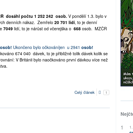
ČR dosáhl počtu 1 252 242 osob.
V pondělí 1.3. bylo v
ch denních nákaz.
Zemřelo
20 701
lidí
, to je denní
e
7049
lidí, to je nárůst od včerejška o
668
osob.
MZČR
osob!
Ukončeno bylo očkováníjen u 2941
osob!
ováno 674 040 dávek, to je přibližně tolik dávek kolik se
 srovnání: V Británii bylo naočkováno první dávkou více než
stva.
Celý článek
1
Nejčt
1.