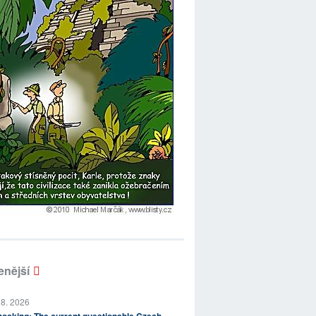
enější
 8. 2026