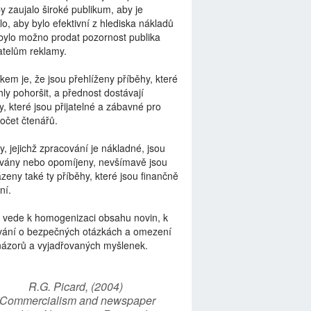
by zaujalo široké publikum, aby je
lo, aby bylo efektivní z hlediska nákladů
bylo možno prodat pozornost publika
telům reklamy.
kem je, že jsou přehlíženy příběhy, které
ly pohoršit, a přednost dostávají
y, které jsou přijatelné a zábavné pro
počet čtenářů.
y, jejichž zpracování je nákladné, jsou
vány nebo opomíjeny, nevšímavě jsou
zeny také ty příběhy, které jsou finančně
ní.
 vede k homogenizaci obsahu novin, k
vání o bezpečných otázkách a omezení
názorů a vyjadřovaných myšlenek.
R.G. Picard, (2004)
“Commercialism and newspaper