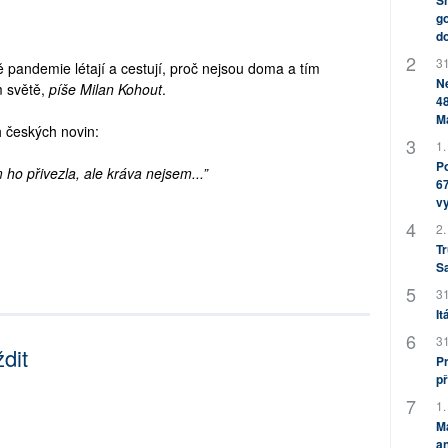
Sh
go
do
31
pandemie létají a cestují, proč nejsou doma a tím
Ne
m světě,
píše Milan Kohout
.
48
M
h českých novin:
1.
Po
 ho přivezla, ale kráva nejsem...”
67
v
2.
Tr
S
31
It
31
dit
Pr
př
1.
M
an