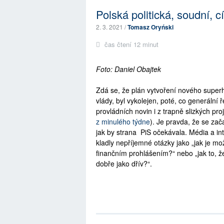
Polská politická, soudní, c
2. 3. 2021 /
Tomasz Oryński
čas čtení 12 minut
Foto: Daniel Obajtek
Zdá se, že plán vytvoření nového superh
vlády, byl vykolejen, poté, co generální 
provládních novin i z trapně slizkých pr
z minulého týdne
). Je pravda, že se zač
jak by strana PiS očekávala. Média a in
kladly nepříjemné otázky jako „jak je mo
finančním prohlášením?“ nebo „jak to, ž
dobře jako dřív?“.