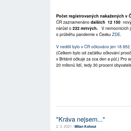
Počet registrovaných nakažených v 
ČR zaznamenáno
dalších 12 150
nový
nárůst o
232 mrtvých.
V nemocnicích j
o průběhu pandemie v Česku
ZDE
.
V neděli bylo v ČR očkováno jen 18 852
(Celkem bylo od začátku očkování proočk
v Británii očkuje za cca den a půl.) Pro
20 milionů lidí, tedy 30 procent obyvatel
"Kráva nejsem..."
2. 3. 2021 /
Milan Kohout