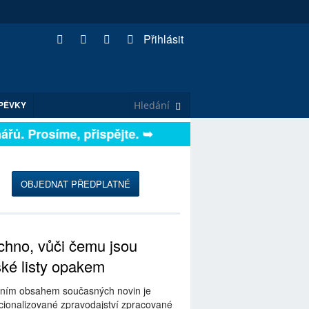
Přihlásit
PĚVKY
řů. Prosíme, přispějte. ➥
OBJEDNAT PŘEDPLATNÉ
hno, vůči čemu jsou
ské listy opakem
ním obsahem současných novin je
ionalizované zpravodajství zpracované