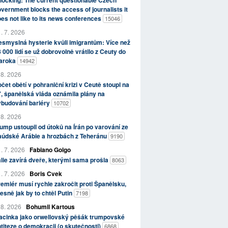
ocking: The current questionable Czech
vernment blocks the access of journalists it
es not like to its news conferences
15046
. 7. 2026
smyslná hysterie kvůli imigrantům: Více než
 000 lidí se už dobrovolně vrátilo z Ceuty do
aroka
14942
 8. 2026
čet obětí v pohraniční krizi v Ceutě stoupl na
, španělská vláda oznámila plány na
ybudování bariéry
10702
 8. 2026
ump ustoupil od útoků na Írán po varování ze
aúdské Arábie a hrozbách z Teheránu
9190
. 7. 2026
Fabiano Golgo
álie zavírá dveře, kterými sama prošla
8063
. 7. 2026
Boris Cvek
emiér musí rychle zakročit proti Španělsku,
esně jak by to chtěl Putin
7198
 8. 2026
Bohumil Kartous
acinka jako orwellovský pěšák trumpovské
titeze o demokracii (o skutečnosti)
6868