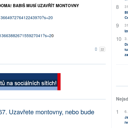
DOMA! BABIŠ MUSÍ UZAVŘÍT MONTOVNY
31
BB
tus/1366497276412243970?s=20
C
31
Iz
tus/1366388267155927041?s=2
0
3.
Dů
22
tu
za
Nejsd
367. Uzavřete montovny, nebo bude
6.
Ja
ře