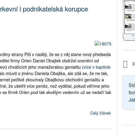
írkevní i podnikatelská korupce
rdiny strany PiS v naději, že se z něj stane nový předseda
ředitel firmy Orlen Daniel Obajtek obdržel ocenění od
P
ojevů chválících jeho manažerskou genialitu (
více v kapitole
alo mluvit o jménu Daniela Obajtka, ale zdá se, že ne tak,
ternet pečlivě zkoumaly Obajtkovu obchodní genialitu a
St
žné, že ušetřil více peněz, než vydělal, pokud věříme jeho
for
e se firmě Orlen pod tak skvělým vedením už se nedaří tak
Ja
Celý článek