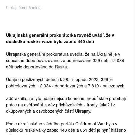
čas čtení 8 minut
Ukrajinská generální prokurátorka rovněž uvádí, že v
důsledku ruské invaze bylo zabito 440 dětí
Ukrajinská generální prokuratura uvedla, že na Ukrajině je v
současné době považováno za pohřešované 329 dětí, 12 034
dětí bylo deportováno do Ruska.
Údaje o postižených dětech k 28. listopadu 2022: 329 je
pohřešovaných, 12 034 - deportovaných a 7 819 - nalezených.
Zdůraznila, že tyto údaje nejsou konečné, neboť stále probíhají
práce na ověřování zpráv přicházejících z fronty, jakož i z
okupovaných a osvobozených částí Ukrajiny.
Podle ukrajinského vládního portálu Children of War bylo v
důsledku ruské války zabito 440 dětí a 851 dětí je nyní hlášeno