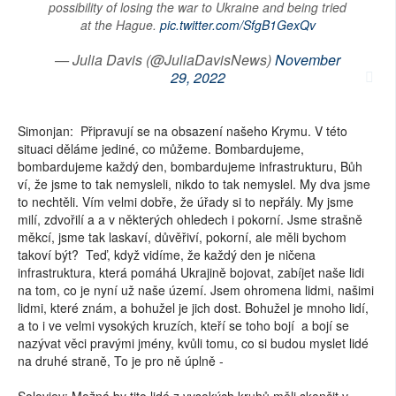
possibility of losing the war to Ukraine and being tried
at the Hague.
pic.twitter.com/SfgB1GexQv
— Julia Davis (@JuliaDavisNews)
November
29, 2022
Simonjan: Připravují se na obsazení našeho Krymu. V této
situaci děláme jediné, co můžeme. Bombardujeme,
bombardujeme každý den, bombardujeme infrastrukturu, Bůh
ví, že jsme to tak nemysleli, nikdo to tak nemyslel. My dva jsme
to nechtěli. Vím velmi dobře, že úřady si to nepřály. My jsme
milí, zdvořilí a a v některých ohledech i pokorní. Jsme strašně
měkcí, jsme tak laskaví, důvěřiví, pokorní, ale měli bychom
takoví být? Teď, když vidíme, že každý den je ničena
infrastruktura, která pomáhá Ukrajině bojovat, zabíjet naše lidi
na tom, co je nyní už naše území. Jsem ohromena lidmi, našimi
lidmi, které znám, a bohužel je jich dost. Bohužel je mnoho lidí,
a to i ve velmi vysokých kruzích, kteří se toho bojí a bojí se
nazývat věci pravými jmény, kvůli tomu, co si budou myslet lidé
na druhé straně, To je pro ně úplně -
Solovjev: Možná by tito lidé z vysokých kruhů měli skončit v