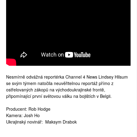
SOCIÁLNÍ SÍTĚ
RUBRIKY
PLNÁ VERZE STRÁNEK
Nesmírně odvážná reportérka Channel 4 News Lindsey Hilsum
se svým týmem natočila neuvěřitelnou reportáž přímo z
ostřelovaných zákopů na východoukrajinské frontě,
připomínající první světovou válku na bojištích v Belgii.
Producent: Rob Hodge
Kamera: Josh Ho
Ukrajinský novinář: Maksym Drabok