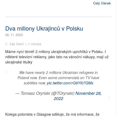
Celý článek
Dva miliony Ukrajinců v Polsku
28. 11. 2022
čas čtení < 1 minuta
Máme nyní téměř 2 miliony ukrajinských uprchlíků v Polsku. I
některé televizní reklamy, jako tato na vánoční nákupy, mají už
ukrajinské titulky
We have nearly 2 millions Ukrainian refugees in
Poland now. Even some commercials on TV have
subtitles now.
pic.twitter.com/rG8YI07GMs
— Tomasz Oryński (@TOrynski)
November 28,
2022
Kolega polonista v Glasgow sděluje, že má informace, že