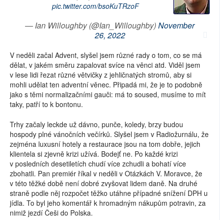
pic.twitter.com/bsoKuTRzoF
— Ian Willoughby (@Ian_Willoughby)
November
26, 2022
V neděli začal Advent, slyšel jsem různé rady o tom, co se má
dělat, v jakém směru zapalovat svíce na věnci atd. Viděl jsem
v lese lidi řezat různé větvičky z jehličnatých stromů, aby si
mohli udělat ten adventní věnec. Připadá mi, že je to podobně
jako s těmi normalizačními gauči: má to soused, musíme to mít
taky, patří to k bontonu.
Trhy začaly leckde už dávno, punče, koledy, brzy budou
hospody plné vánočních večírků. Slyšel jsem v Radiožurnálu, že
zejména luxusní hotely a restaurace jsou na tom dobře, jejich
klientela si zjevně krizi užívá. Bodejť ne. Po každé krizi
v posledních desetiletích chudí více zchudli a bohatí více
zbohatli. Pan premiér říkal v neděli v Otázkách V. Moravce, že
v této těžké době není dobré zvyšovat lidem daně. Na druhé
straně podle něj rozpočet těžko utáhne případné snížení DPH u
jídla. To byl jeho komentář k hromadným nákupům potravin, za
nimiž jezdí Češi do Polska.