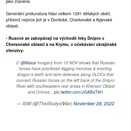
jako zraněné.
Generální prokuratura hlásí celkem 1291 dětských obětí,
přičemž nejvíce jich je v Doněcké, Charkovské a Kyjevské
oblasti.
- Rusové se zakopávají na východě řeky Dnipro v
Chersonské oblasti a na Krymu, v očekávání ukrajinské
ofenzívy:
2/
@Maxar
imagery from 15 NOV shows that Russian
forces have prioritized digging trenches & erecting
dragon’s teeth anti-tank defenses along GLOCs that
connect Russian forces on the left bank of the Dnipro
River with southeastern rear areas in Kherson Oblast
and Crimea...
pic.twitter.com/JGABvjT8l1
— ISW (@TheStudyofWar)
November 28, 2022