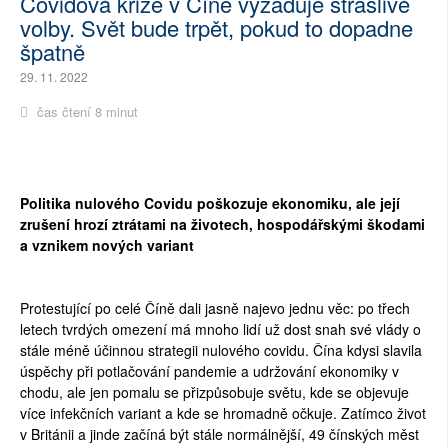
Covidová krize v Číně vyžaduje strašlivé
volby. Svět bude trpět, pokud to dopadne
špatně
29. 11. 2022
čas čtení 8 minut
Politika nulového Covidu poškozuje ekonomiku, ale její
zrušení hrozí ztrátami na životech, hospodářskými škodami
a vznikem nových variant
Protestující po celé Číně dali jasně najevo jednu věc: po třech
letech tvrdých omezení má mnoho lidí už dost snah své vlády o
stále méně účinnou strategii nulového covidu. Čína kdysi slavila
úspěchy při potlačování pandemie a udržování ekonomiky v
chodu, ale jen pomalu se přizpůsobuje světu, kde se objevuje
více infekčních variant a kde se hromadně očkuje. Zatímco život
v Británii a jinde začíná být stále normálnější, 49 čínských měst