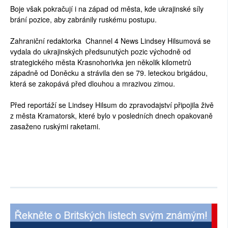
Boje však pokračují i na západ od města, kde ukrajinské síly
brání pozice, aby zabránily ruskému postupu.
Zahraniční redaktorka Channel 4 News Lindsey Hilsumová se
vydala do ukrajinských předsunutých pozic východně od
strategického města Krasnohorivka jen několik kilometrů
západně od Doněcku a strávila den se 79. leteckou brigádou,
která se zakopává před dlouhou a mrazivou zimou.
Před reportáží se Lindsey Hilsum do zpravodajství připojila živě
z města Kramatorsk, které bylo v posledních dnech opakovaně
zasaženo ruskými raketami.