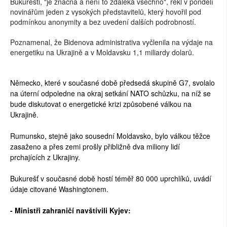
Bukurešti, "je značná a není to zdaleka všechno", řekl v pondělí
novinářům jeden z vysokých představitelů, který hovořil pod
podmínkou anonymity a bez uvedení dalších podrobností.
Poznamenal, že Bidenova administrativa vyčlenila na výdaje na
energetiku na Ukrajině a v Moldavsku 1,1 miliardy dolarů.
Německo, které v současné době předsedá skupině G7, svolalo
na úterní odpoledne na okraj setkání NATO schůzku, na níž se
bude diskutovat o energetické krizi způsobené válkou na
Ukrajině.
Rumunsko, stejně jako sousední Moldavsko, bylo válkou těžce
zasaženo a přes zemi prošly přibližně dva miliony lidí
prchajících z Ukrajiny.
Bukurešť v současné době hostí téměř 80 000 uprchlíků, uvádí
údaje citované Washingtonem.
- Ministři zahraničí navštívili Kyjev: