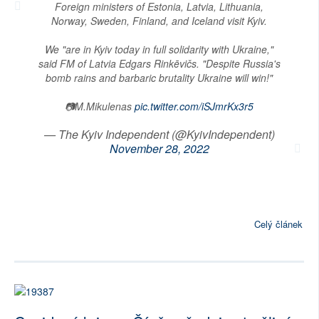
Foreign ministers of Estonia, Latvia, Lithuania,
Norway, Sweden, Finland, and Iceland visit Kyiv.
We "are in Kyiv today in full solidarity with Ukraine,"
said FM of Latvia Edgars Rinkēvičs. "Despite Russia's
bomb rains and barbaric brutality Ukraine will win!"
📷M.Mikulenas
pic.twitter.com/iSJmrKx3r5
— The Kyiv Independent (@KyivIndependent)
November 28, 2022
Celý článek