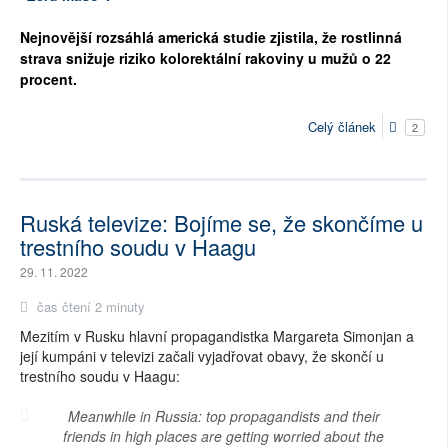
Nejnovější rozsáhlá americká studie zjistila, že rostlinná
strava snižuje riziko kolorektální rakoviny u mužů o 22
procent.
Celý článek
2
Ruská televize: Bojíme se, že skončíme u
trestního soudu v Haagu
29. 11. 2022
čas čtení 2 minuty
Mezitím v Rusku hlavní propagandistka Margareta Simonjan a
její kumpáni v televizi začali vyjadřovat obavy, že skončí u
trestního soudu v Haagu:
Meanwhile in Russia: top propagandists and their
friends in high places are getting worried about the