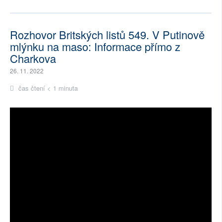
Rozhovor Britských listů 549. V Putinově
mlýnku na maso: Informace přímo z
Charkova
26. 11. 2022
čas čtení < 1 minuta