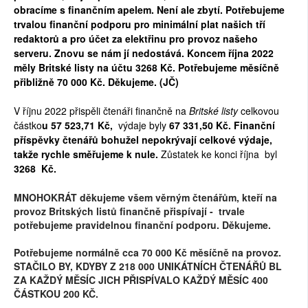
obracíme s finančním apelem. Není ale zbytí. Potřebujeme
trvalou finanční podporu pro minimální plat našich tří
redaktorů a pro účet za elektřinu pro provoz našeho
serveru. Znovu se nám jí nedostává. Koncem října 2022
měly Britské listy na účtu 3268 Kč. Potřebujeme měsíčně
přibližně 70 000 Kč. Děkujeme. (JČ)
V říjnu 2022 přispěli čtenáři finančně na
Britské listy
celkovou
částko
u
57 523,71
Kč,
výdaje byly
67 331,50
Kč. Finanční
příspěvky čtenářů bohužel nepokrývají celkové výdaje,
takže rychle směřujeme k nule.
Zůstatek ke konci října byl
3268
Kč.
MNOHOKRÁT děkujeme všem věrným čtenářům, kteří na
provoz Britských listů finančně přispívají - trvale
potřebujeme pravidelnou finanční podporu. Děkujeme.
Potřebujeme normálně cca 70 000 Kč měsíčně na provoz.
STAČILO BY, KDYBY Z 218 000 UNIKÁTNÍCH ČTENÁŘŮ BL
ZA KAŽDÝ MĚSÍC JICH PŘISPÍVALO KAŽDÝ MĚSÍC 400
ČÁSTKOU 200 KČ.