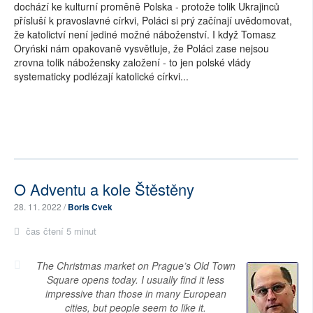
dochází ke kulturní proměně Polska - protože tolik Ukrajinců
přísluší k pravoslavné církvi, Poláci si prý začínají uvědomovat,
že katolictví není jediné možné náboženství. I když Tomasz
Oryński nám opakovaně vysvětluje, že Poláci zase nejsou
zrovna tolik nábožensky založení - to jen polské vlády
systematicky podlézají katolické církvi...
O Adventu a kole Štěstěny
28. 11. 2022 /
Boris Cvek
čas čtení 5 minut
The Christmas market on Prague’s Old Town
Square opens today. I usually find it less
impressive than those in many European
cities, but people seem to like it.