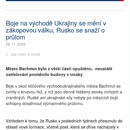
Boje na východě Ukrajiny se mění v
zákopovou válku, Rusko se snaží o
průlom
29. 11. 2022
čas čtení 6 minut
Město Bachmut bylo z větší části opuštěno, neustálé
ostřelování proměnilo budovy v trosky
Boje v okolí klíčového východoukrajinského města Bachmut se
zvrhly v krvavou řež, v níž jsou denně hlášeny stovky mrtvých a
zraněných. Ruské ani ukrajinské síly nebyly po měsících bojů
schopny dosáhnout významného průlomu.
Vzhledem k tomu, že Rusko v posledních týdnech přesunulo do
oblasti nové formace, včetně posil, které se dříve nacházely v