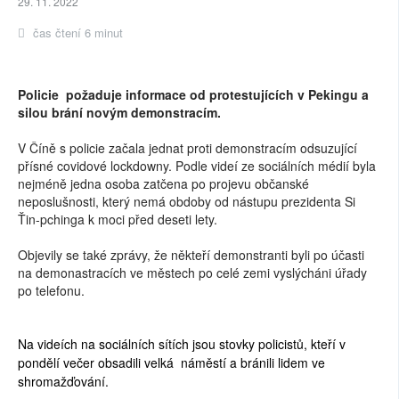
29. 11. 2022
čas čtení 6 minut
Policie požaduje informace od protestujících v Pekingu a
silou brání novým demonstracím.
V Číně s policie začala jednat proti demonstracím odsuzující
přísné covidové lockdowny. Podle videí ze sociálních médií byla
nejméně jedna osoba zatčena po projevu občanské
neposlušnosti, který nemá obdoby od nástupu prezidenta Si
Ťin-pchinga k moci před deseti lety.
Objevily se také zprávy, že někteří demonstranti byli po účasti
na demonastracích ve městech po celé zemi vyslýcháni úřady
po telefonu.
Na videích na sociálních sítích jsou stovky policistů, kteří v
pondělí večer obsadili velká náměstí a bránili lidem ve
shromažďování.