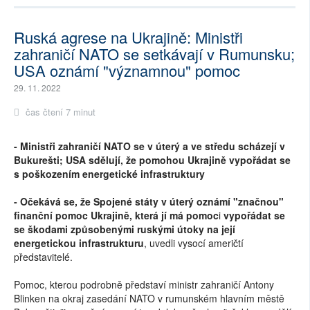
Ruská agrese na Ukrajině: Ministři
zahraničí NATO se setkávají v Rumunsku;
USA oznámí "významnou" pomoc
29. 11. 2022
čas čtení 7 minut
- Ministři zahraničí NATO se v úterý a ve středu scházejí v
Bukurešti; USA sdělují, že pomohou Ukrajině vypořádat se
s poškozením energetické infrastruktury
- Očekává se, že Spojené státy v úterý oznámí "značnou"
finanční pomoc Ukrajině, která jí má pomoc
i
vypořádat se
se škodami způsobenými ruskými útoky na její
energetickou infrastrukturu
, uvedli vysocí američtí
představitelé.
Pomoc, kterou podrobně představí ministr zahraničí Antony
Blinken na okraj zasedání NATO v rumunském hlavním městě