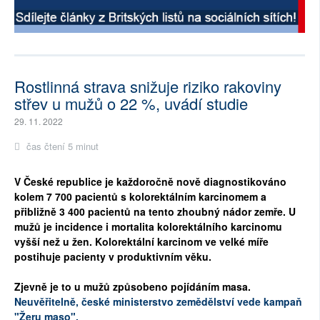
Rostlinná strava snižuje riziko rakoviny
střev u mužů o 22 %, uvádí studie
29. 11. 2022
čas čtení 5 minut
V České republice je každoročně nově diagnostikováno
kolem 7 700 pacientů s kolorektálním karcinomem a
přibližně 3 400 pacientů na tento zhoubný nádor zemře. U
mužů je incidence i mortalita kolorektálního karcinomu
vyšší než u žen. Kolorektální karcinom ve velké míře
postihuje pacienty v produktivním věku.
Zjevně je to u mužů způsobeno pojídáním masa.
Neuvěřitelně, české ministerstvo zemědělství vede kampaň
"Žeru maso".