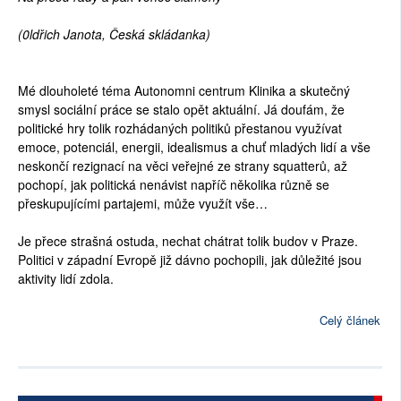
(0ldřich Janota, Česká skládanka)
Mé dlouholeté téma Autonomni centrum Klinika a skutečný
smysl sociální práce se stalo opět aktuální. Já doufám, že
politické hry tolik rozhádaných politiků přestanou využívat
emoce, potenciál, energii, idealismus a chuť mladých lidí a vše
neskončí rezignací na věci veřejné ze strany squatterů, až
pochopí, jak politická nenávist napříč několika různě se
přeskupujícími partajemi, může využít vše…
Je přece strašná ostuda, nechat chátrat tolik budov v Praze.
Politici v západní Evropě již dávno pochopili, jak důležité jsou
aktivity lidí zdola.
Celý článek