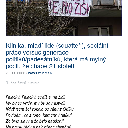
Klinika, mladí lidé (squatteři), sociální
práce versus generace
politiků/padesátníků, která má mylný
pocit, že chápe 21 století
29. 11. 2022 /
Pavel Veleman
čas čtení 7 minut
Palacký, Palacký, sedíš si na židli
My by se vrtěli, my by se nastydli
Když jsem šel vokolo po ránu z Orlíku
Povídám, co z toho, kamenný tatíku!
Že bylo slávy a že bylo nadšení!
Na prsou řády a pak věnec slaměný