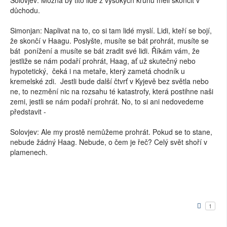
důchodu.
Simonjan: Naplivat na to, co si tam lidé myslí. Lidi, kteří se bojí,
že skončí v Haagu. Poslyšte, musíte se bát prohrát, musíte se
bát ponížení a musíte se bát zradit své lidi. Říkám vám, že
jestliže se nám podaří prohrát, Haag, ať už skutečný nebo
hypotetický, čeká i na metaře, který zametá chodník u
kremelské zdi. Jestli bude další čtvrť v Kyjevě bez světla nebo
ne, to nezmění nic na rozsahu té katastrofy, která postihne naši
zemi, jestli se nám podaří prohrát. No, to si ani nedovedeme
představit -
Solovjev: Ale my prostě nemůžeme prohrát. Pokud se to stane,
nebude žádný Haag. Nebude, o čem je řeč? Celý svět shoří v
plamenech.
1