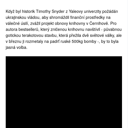
Když byl historik Timothy Snyder z Yaleovy univerzity požádán
ukrajinskou vládou, aby shromáždil finanční prostředky na
válečné úsilí, zvážil projekt obnovy knihovny v Černihově. Pro
autora bestsellerů, který zničenou knihovnu navštívil - půvabnou
gotickou terakotovou stavbu, která přežila dvě světové války, ale
v březnu ji rozmetaly na padrť ruské 500kg bomby -, by to byla
jasná volba.