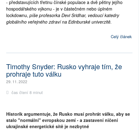
- představujících třetinu čínské populace a dvě pětiny jejího
hospodářského výkonu - je v částečném nebo úplném
lockdownu,
píše profesorka Devi Sridhar, vedoucí katedry
globálního veřejného zdraví na Edinburské univerzitě.
Celý článek
Timothy Snyder: Rusko vyhraje tím, že
prohraje tuto válku
29. 11. 2022
čas čtení 8 minut
Historik argumentuje, že Rusko musí prohrát válku, aby se
stalo "normální" evropskou zemí - a zastavení ničení
ukrajinské energetické sítě je nezbytné