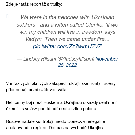
Zde je tatáž reportáž s titulky:
We were in the trenches with Ukrainian
soldiers - and a kitten called Olenka. ‘If we
win my children will live in freedom’ says
Vadym. Then we came under fire…
pic.twitter.com/Zz7wimU7VZ
— Lindsey Hilsum (@lindseyhilsum)
November
28, 2022
V mrazivých, blátivých zákopech ukrajinské fronty - scény
připomínají první světovou válku.
Nelítostný boj mezi Ruskem a Ukrajinou o každý centimetr
území - s vojáky pod téměř nepřetržitou palbou.
Rusové nadále kontrolují město Doněck v nelegálně
anektovaném regionu Donbas na východě Ukrajiny.