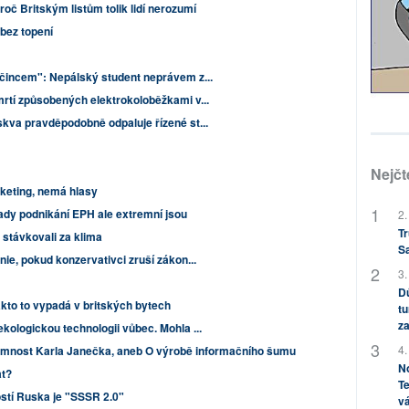
roč Britským listům tolik lidí nerozumí
 bez topení
očincem": Nepálský student neprávem z...
rtí způsobených elektrokoloběžkami v...
kva pravděpodobně odpaluje řízené st...
Nejčt
keting, nemá hlasy
dy podnikání EPH ale extremní jsou
2.
Tr
 stávkovali za klima
S
nie, pokud konzervativci zruší zákon...
3.
Dů
akto to vypadá v britských bytech
tu
za
kologickou technologii vůbec. Mohla ...
4.
amnost Karla Janečka, aneb O výrobě informačního šumu
No
at?
Te
stí Ruska je "SSSR 2.0"
vá