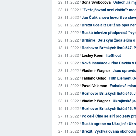
29. 11. 2022 /
Soňa Svobodová
Ušlechtilá m
28. 11. 2022 /
"Zveřejňování není zločin": med
28. 11. 2022 /
Jan Čulík znovu hovořil ve slov
28. 11. 2022 /
Brexit udělal z Británie opět
28. 11. 2022 /
Ruská televize předpovídá "vyt
28. 11. 2022 /
Británie: Dětským žadatelům o a
18. 11. 2022 /
Rozhovor Britských listů 547. P
28. 11. 2022 /
Lesley Keen
liteShout
28. 11. 2022 /
Nová instalace Jiřího Davida 
28. 11. 2022 /
Vladimír Wagner
Jsou opravdu
26. 11. 2022 /
Fabiano Golgo
Fifth Element Go
25. 11. 2022 /
Pavel Veleman
Fotbalové mist
18. 11. 2022 /
Rozhovor Britských listů 546. Jso
28. 11. 2022 /
Vladimír Wagner
Ukrajinské jad
15. 11. 2022 /
Rozhovor Britských listů 545. M
27. 11. 2022 /
Po celé Číně se šíří protesty 
27. 11. 2022 /
Ruská agrese na Ukrajině: Ukraj
27. 11. 2022 /
Brexit: Vychvalovaná obchodní 