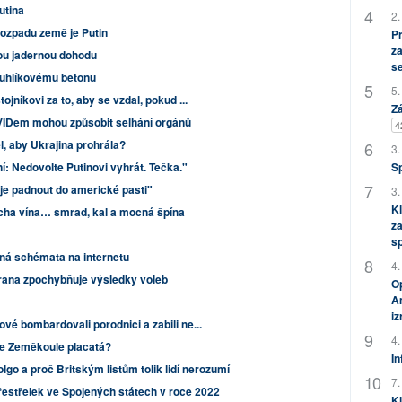
utina
2.
rozpadu země je Putin
P
za
ou jadernou dohodu
s
ouhlíkovému betonu
5.
jníkovi za to, aby se vzdal, pokud ...
Zá
VIDem mohou způsobit selhání orgánů
4
, aby Ukrajina prohrála?
3.
S
í: Nedovolte Putinovi vyhrát. Tečka."
eje padnout do americké pasti"
3.
Kl
ocha vína… smrad, kal a mocná špína
za
s
ná schémata na internetu
4.
rana zpochybňuje výsledky voleb
Op
Am
i
é bombardovali porodnici a zabili ne...
4.
Je Zeměkoule placatá?
In
lgo a proč Britským listům tolik lidí nerozumí
7.
střelek ve Spojených státech v roce 2022
Kl