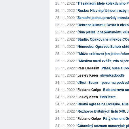
25. 11. 2022 /
Tři základní ideje kolektivního P
25. 11. 2022 /
Rusko: Hlavní příčinou hrozby 
25. 11. 2022 /
Zahoďte jednou provždy íránsk
25. 11. 2022 /
Ochrana klimatu: Cesta k nízk
25. 11. 2022 /
Čína platila tchajwanskému důsto
25. 11. 2022 /
Studie: Opakované infekce CO
25. 11. 2022 /
Německo: Opravdu Scholz chtěl
25. 11. 2022 /
"Může existovat jen jedno řešen
25. 11. 2022 /
"Moskva musí zvážit, zda si př
25. 11. 2022 /
Petr Haraším
Plášť, husa a tr
25. 11. 2022 /
Lesley Keen
skwalkadoodle
24. 11. 2022 /
dTest: Scam – pozor na podvod
24. 11. 2022 /
Fabiano Golgo
Bolsonarova st
24. 11. 2022 /
Lesley Keen
finisTerre
24. 11. 2022 /
Ruská agrese na Ukrajině: Rusov
24. 11. 2022 /
Rozhovor Britských listů 548. 
24. 11. 2022 /
Fabiano Golgo
Pátý element Go
24. 11. 2022 /
Částečný seznam masových pře