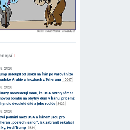
enější
 8. 2026
ump ustoupil od útoků na Írán po varování ze
aúdské Arábie a hrozbách z Teheránu
10047
 8. 2026
kazy nasvědčují tomu, že USA svrhly téměř
novou bombu na obytný dům v Íránu, přičemž
hynulo dvouleté dítě a jeho rodiče
8422
 8. 2026
vá jednání mezi USA a Íránem jsou pro
herán „poslední šancí“, jak zabránit eskalaci
lky, tvrdí Trump
5834