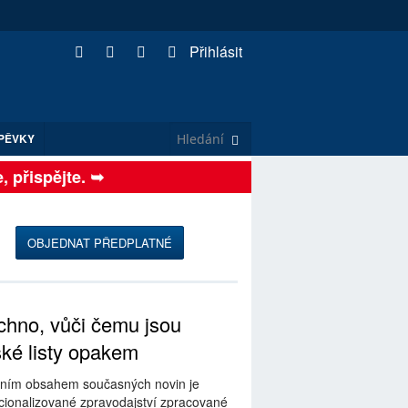
Přihlásit
PĚVKY
přispějte. ➥
OBJEDNAT PŘEDPLATNÉ
hno, vůči čemu jsou
ské listy opakem
ním obsahem současných novin je
ionalizované zpravodajství zpracované