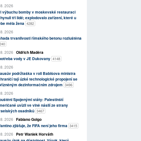
 8. 2026
ři výbuchu bomby v moskevské restauraci
hynuli tři lidé; explodovalo zařízení, které u
ebe měla žena
4282
 8. 2026
hada trvanlivosti římského betonu rozluštěna
240
 8. 2026
Oldřich Maděra
potřeba vody v JE Dukovany
4148
 8. 2026
ausův podržtaška v roli Babišova ministra
hraničí tají úzké technologické propojení se
přízněným dezinformačním zdrojem
3496
 8. 2026
uštěni Spojenými státy: Palestinští
eričané uvízli ve vlně násilí ze strany
zraelských osadníků
3467
 8. 2026
Fabiano Golgo
fantino zjišťuje, že FIFA není jeho firma
3415
 8. 2026
Petr Waniek Horváth
ausův útok na důstojnost. Výrok, který