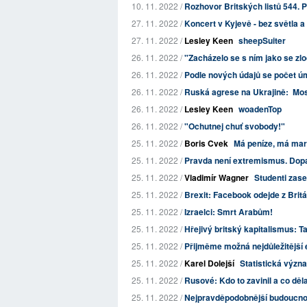
10. 11. 2022 /
Rozhovor Britských listů 544. P
27. 11. 2022 /
Koncert v Kyjevě - bez světla a
27. 11. 2022 /
Lesley Keen
sheepSuiter
26. 11. 2022 /
"Zacházelo se s ním jako se zl
26. 11. 2022 /
Podle nových údajů se počet úm
26. 11. 2022 /
Ruská agrese na Ukrajině: Mos
26. 11. 2022 /
Lesley Keen
woadenTop
26. 11. 2022 /
"Ochutnej chuť svobody!"
25. 11. 2022 /
Boris Cvek
Má peníze, má mar
25. 11. 2022 /
Pravda není extremismus. Dopa
25. 11. 2022 /
Vladimír Wagner
Studenti zase
25. 11. 2022 /
Brexit: Facebook odejde z Britá
25. 11. 2022 /
Izraelci: Smrt Arabům!
25. 11. 2022 /
Hřejivý britský kapitalismus: T
25. 11. 2022 /
Přijměme možná nejdůležitější e
25. 11. 2022 /
Karel Dolejší
Statistická význ
25. 11. 2022 /
Rusové: Kdo to zavinil a co děl
25. 11. 2022 /
Nejpravděpodobnější budoucno