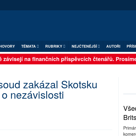
HOVORY
TÉMATA
RUBRIKY
NEJČTENĚJŠÍ
AUTOŘI
PŘÍS
 závisejí na finančních příspěvcích čtenářů. Prosíme, 
 soud zakázal Skotsku
o nezávislosti
Všec
Brit
Primár
komerc