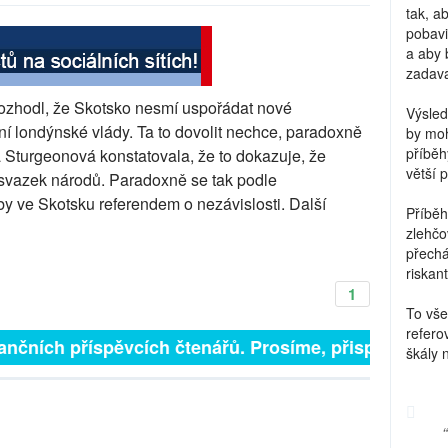
tak, a
pobavi
a aby 
zadava
rozhodl, že Skotsko nesmí uspořádat nové
Výsled
ní londýnské vlády. Ta to dovolit nechce, paradoxně
by moh
příběh
 Sturgeonová konstatovala, že to dokazuje, že
větší 
 svazek národů. Paradoxně se tak podle
by ve Skotsku referendem o nezávislosti. Další
Příběh
zlehčo
přechá
riskant
1
To vše
refero
ančních příspěvcích čtenářů. Prosíme, přispějte. ➥
škály 