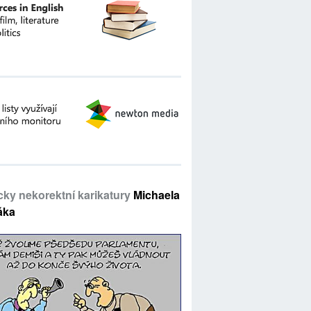
icky nekorektní karikatury
Michaela
áka