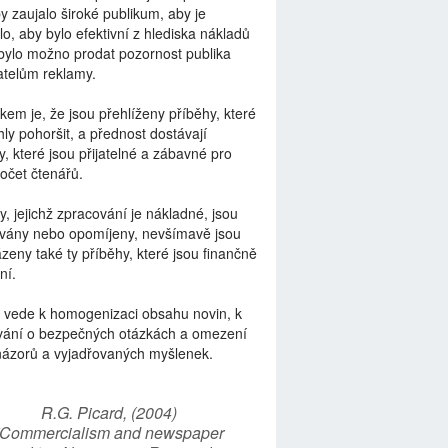
by zaujalo široké publikum, aby je
lo, aby bylo efektivní z hlediska nákladů
bylo možno prodat pozornost publika
telům reklamy.
kem je, že jsou přehlíženy příběhy, které
ly pohoršit, a přednost dostávají
y, které jsou přijatelné a zábavné pro
počet čtenářů.
y, jejichž zpracování je nákladné, jsou
vány nebo opomíjeny, nevšímavě jsou
zeny také ty příběhy, které jsou finančně
ní.
 vede k homogenizaci obsahu novin, k
vání o bezpečných otázkách a omezení
názorů a vyjadřovaných myšlenek.
R.G. Picard, (2004)
“Commercialism and newspaper