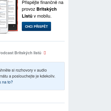
Přispějte finančně na
provoz
Britských
v mobilu.
Listů
CHCI PŘISPĚT
odcast Britských listů
áhněte si rozhovory v audio
mátu a poslouchejte je kdekoliv.
k na to?