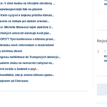
e: V zimě budou na Ukrajině ohroženy ...
od
nejnebezpečnější lidé na planetě
ein vyzývá k bojkotu příštího klimati...
věta ve fotbale jen dalším oriental...
ů: Michelle Moneová tajně obdržela 2...
tských univerzit stávkuje kvůli plat...
OP27? Tyto konference o klimatu prost...
Nejsd
Skotsku nové referendum o nezávislosti
 střelnou zbraní
7.
Kl
ngresu nahlédnout do Trumpových daňovýc...
od
ruském útoku na nemocnici zahynul no...
ní stráže s žadateli o azyl...
kandidátů, zda je změna klimatu způso...
nejenom od Chersonu