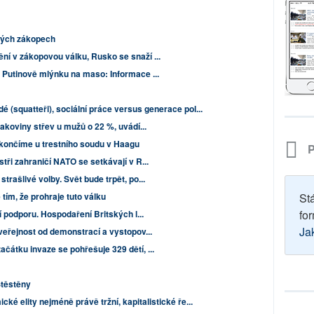
ských zákopech
ní v zákopovou válku, Rusko se snaží ...
V Putinově mlýnku na maso: Informace ...
idé (squatteři), sociální práce versus generace pol...
rakoviny střev u mužů o 22 %, uvádí...
skončíme u trestního soudu v Haagu
P
tři zahraničí NATO se setkávají v R...
trašlivé volby. Svět bude trpět, po...
tím, že prohraje tuto válku
St
for
í podporu. Hospodaření Britských l...
Ja
 veřejnost od demonstrací a vystopov...
čátku invaze se pohřešuje 329 dětí, ...
Štěstěny
cké elity nejméně právě tržní, kapitalistické ře...