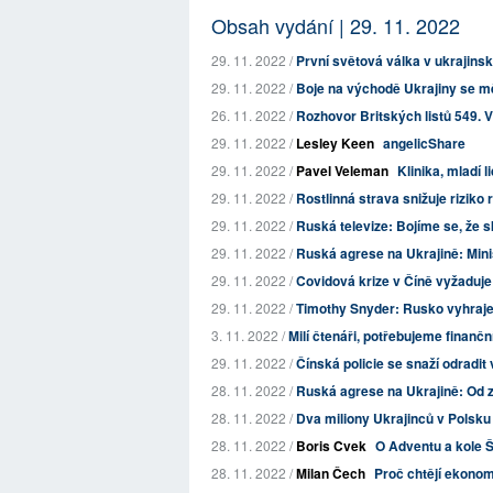
Obsah vydání | 29. 11. 2022
29. 11. 2022 /
První světová válka v ukrajin
29. 11. 2022 /
Boje na východě Ukrajiny se mě
26. 11. 2022 /
Rozhovor Britských listů 549. 
29. 11. 2022 /
Lesley Keen
angelicShare
29. 11. 2022 /
Pavel Veleman
Klinika, mladí l
29. 11. 2022 /
Rostlinná strava snižuje riziko 
29. 11. 2022 /
Ruská televize: Bojíme se, že 
29. 11. 2022 /
Ruská agrese na Ukrajině: Minis
29. 11. 2022 /
Covidová krize v Číně vyžaduje s
29. 11. 2022 /
Timothy Snyder: Rusko vyhraje 
3. 11. 2022 /
Milí čtenáři, potřebujeme finančn
29. 11. 2022 /
Čínská policie se snaží odradit
28. 11. 2022 /
Ruská agrese na Ukrajině: Od za
28. 11. 2022 /
Dva miliony Ukrajinců v Polsku
28. 11. 2022 /
Boris Cvek
O Adventu a kole 
28. 11. 2022 /
Milan Čech
Proč chtějí ekonomi