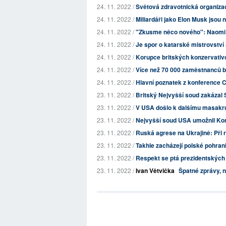
24. 11. 2022 /
Světová zdravotnická organizac
24. 11. 2022 /
Miliardáři jako Elon Musk jsou 
24. 11. 2022 /
"Zkusme něco nového": Naomi Kl
24. 11. 2022 /
Je spor o katarské mistrovství s
24. 11. 2022 /
Korupce britských konzervativc
24. 11. 2022 /
Více než 70 000 zaměstnanců bri
24. 11. 2022 /
Hlavní poznatek z konference C
23. 11. 2022 /
Britský Nejvyšší soud zakázal 
23. 11. 2022 /
V USA došlo k dalšímu masakru
23. 11. 2022 /
Nejvyšší soud USA umožnil Ko
23. 11. 2022 /
Ruská agrese na Ukrajině: Při 
23. 11. 2022 /
Takhle zacházejí polské pohranič
23. 11. 2022 /
Respekt se ptá prezidentských 
23. 11. 2022 /
Ivan Větvička
Špatné zprávy, 