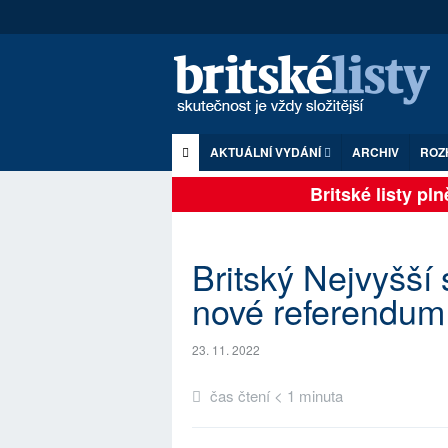
AKTUÁLNÍ VYDÁNÍ
ARCHIV
ROZ
Britské listy plně
Britský Nejvyšší
nové referendum 
23. 11. 2022
čas čtení < 1 minuta