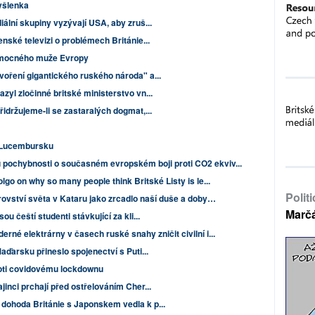
yšlenka
iální skupiny vyzývají USA, aby zruš...
enské televizi o problémech Británie...
 nemocného muže Evropy
voření gigantického ruského národa" a...
zyl zločinné britské ministerstvo vn...
řidržujeme-li se zastaralých dogmat,...
v Lucembursku
 pochybnosti o současném evropském boji proti CO2 ekviv...
lgo on why so many people think Britské Listy is le...
Polit
rovství světa v Kataru jako zrcadlo naší duše a doby…
Marč
u čeští studenti stávkující za kli...
erné elektrárny v časech ruské snahy zničit civilní i...
aďarsku přineslo spojenectví s Puti...
proti covidovému lockdownu
inci prchají před ostřelováním Cher...
dohoda Británie s Japonskem vedla k p...