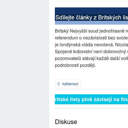
Britský Nejvyšší soud jednohlasně 
referendum o nezávislosti bez svole
je londýnská vláda nevolená. Nicola
Spojené království není dobrovolný
pozorovatelů stávají každê další vol
podrobnosti později.
Vytisknout
Britské listy plně závisejí na fin
Diskuse