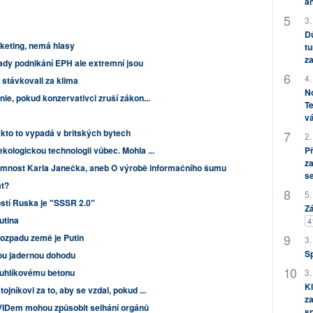
an
3.
Dů
keting, nemá hlasy
tu
za
dy podnikání EPH ale extremní jsou
4.
 stávkovali za klima
No
nie, pokud konzervativci zruší zákon...
Te
vá
akto to vypadá v britských bytech
2.
kologickou technologii vůbec. Mohla ...
P
za
amnost Karla Janečka, aneb O výrobě informačního šumu
s
at?
5.
stí Ruska je "SSSR 2.0"
Zá
utina
4
rozpadu země je Putin
3.
S
ou jadernou dohodu
ouhlíkovému betonu
3.
Kl
jníkovi za to, aby se vzdal, pokud ...
za
VIDem mohou způsobit selhání orgánů
s