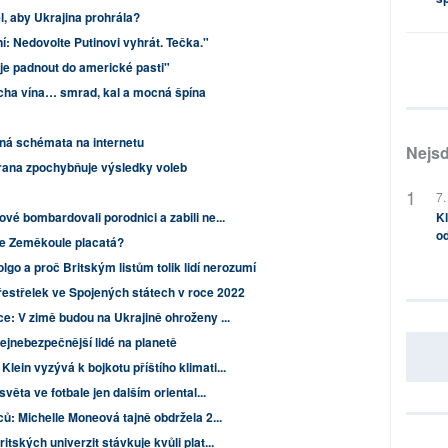
, aby Ukrajina prohrála?
í: Nedovolte Putinovi vyhrát. Tečka."
eje padnout do americké pasti"
ocha vína… smrad, kal a mocná špína
ná schémata na internetu
Nejsd
rana zpochybňuje výsledky voleb
7.
é bombardovali porodnici a zabili ne...
Kl
od
Je Zeměkoule placatá?
lgo a proč Britským listům tolik lidí nerozumí
střelek ve Spojených státech v roce 2022
e: V zimě budou na Ukrajině ohroženy ...
nejnebezpečnější lidé na planetě
ein vyzývá k bojkotu příštího klimati...
věta ve fotbale jen dalším oriental...
ů: Michelle Moneová tajně obdržela 2...
tských univerzit stávkuje kvůli plat...