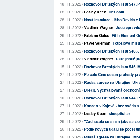
18. 11. 2022 /
Rozhovor Britských listů 547. P
28. 11. 2022 /
Lesley Keen
liteShout
28. 11. 2022 /
Nová instalace Jiřího Davida 
28. 11. 2022 /
Vladimír Wagner
Jsou opravdu
26. 11. 2022 /
Fabiano Golgo
Fifth Element Go
25. 11. 2022 /
Pavel Veleman
Fotbalové mist
18. 11. 2022 /
Rozhovor Britských listů 546. Jso
28. 11. 2022 /
Vladimír Wagner
Ukrajinské jad
15. 11. 2022 /
Rozhovor Britských listů 545. M
27. 11. 2022 /
Po celé Číně se šíří protesty 
27. 11. 2022 /
Ruská agrese na Ukrajině: Ukraj
27. 11. 2022 /
Brexit: Vychvalovaná obchodní 
10. 11. 2022 /
Rozhovor Britských listů 544. P
27. 11. 2022 /
Koncert v Kyjevě - bez světla a
27. 11. 2022 /
Lesley Keen
sheepSuiter
26. 11. 2022 /
"Zacházelo se s ním jako se zl
26. 11. 2022 /
Podle nových údajů se počet úm
26. 11. 2022 /
Ruská agrese na Ukrajině: Mos