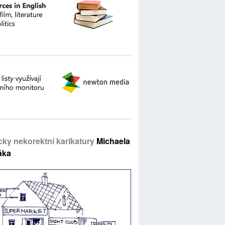
icky nekorektní karikatury
Michaela
áka