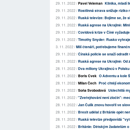
29. 11. 2022 /
Pavel Veleman
Klinika, mladí l
29. 11. 2022 /
Rostlinná strava snižuje riziko 
29. 11. 2022 /
Ruská televize: Bojíme se, že 
29. 11. 2022 /
Ruská agrese na Ukrajině: Minis
29. 11. 2022 /
Covidová krize v Číně vyžaduje s
29. 11. 2022 /
Timothy Snyder: Rusko vyhraje 
3. 11. 2022 /
Milí čtenáři, potřebujeme finančn
29. 11. 2022 /
Čínská policie se snaží odradit
28. 11. 2022 /
Ruská agrese na Ukrajině: Od za
28. 11. 2022 /
Dva miliony Ukrajinců v Polsku
28. 11. 2022 /
Boris Cvek
O Adventu a kole 
28. 11. 2022 /
Milan Čech
Proč chtějí ekonomi
29. 11. 2022 /
Soňa Svobodová
Ušlechtilá m
28. 11. 2022 /
"Zveřejňování není zločin": med
28. 11. 2022 /
Jan Čulík znovu hovořil ve slov
28. 11. 2022 /
Brexit udělal z Británie opět
28. 11. 2022 /
Ruská televize předpovídá "vyt
28. 11. 2022 /
Británie: Dětským žadatelům o a