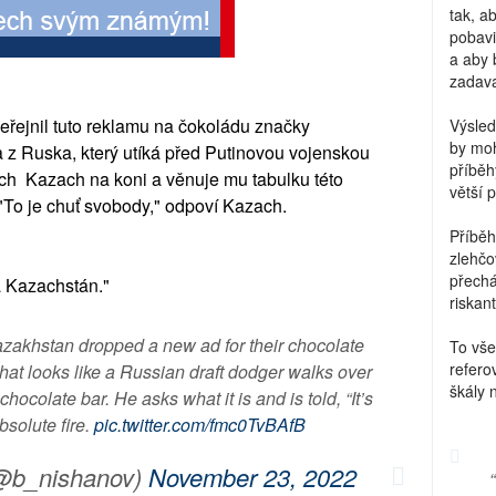
tak, a
pobavi
a aby 
zadava
řejnil tuto reklamu na čokoládu značky
Výsled
by moh
z Ruska, který utíká před Putinovou vojenskou
příběh
ách Kazach na koni a věnuje mu tabulku této
větší 
 "To je chuť svobody," odpoví Kazach.
Příběh
zlehčo
přechá
a Kazachstán."
riskant
azakhstan dropped a new ad for their chocolate
To vše
refero
what looks like a Russian draft dodger walks over
škály 
ocolate bar. He asks what it is and is told, “It’s
bsolute fire.
pic.twitter.com/fmc0TvBAfB
(@b_nishanov)
November 23, 2022