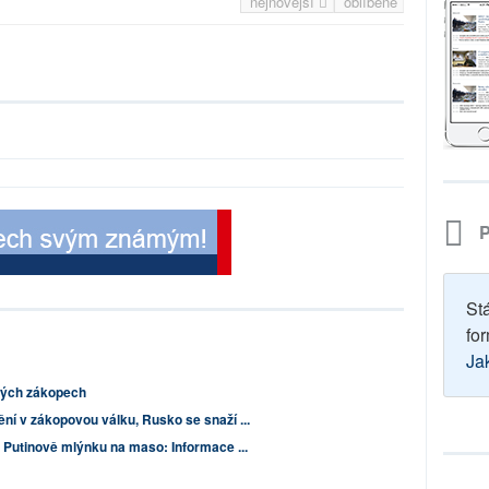
nejnovější
oblíbené
P
St
for
Ja
ských zákopech
ní v zákopovou válku, Rusko se snaží ...
V Putinově mlýnku na maso: Informace ...