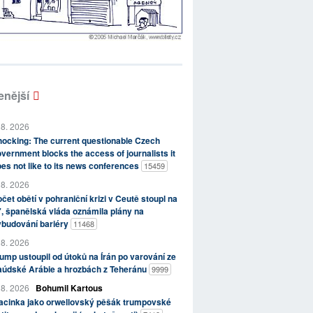
enější
 8. 2026
ocking: The current questionable Czech
vernment blocks the access of journalists it
es not like to its news conferences
15459
 8. 2026
čet obětí v pohraniční krizi v Ceutě stoupl na
, španělská vláda oznámila plány na
ybudování bariéry
11468
 8. 2026
ump ustoupil od útoků na Írán po varování ze
aúdské Arábie a hrozbách z Teheránu
9999
 8. 2026
Bohumil Kartous
acinka jako orwellovský pěšák trumpovské