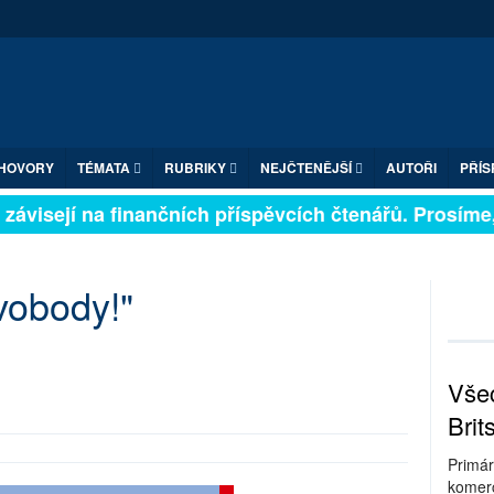
HOVORY
TÉMATA
RUBRIKY
NEJČTENĚJŠÍ
AUTOŘI
PŘÍS
závisejí na finančních příspěvcích čtenářů. Prosíme, p
vobody!"
Všec
Brit
Primár
komerc