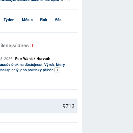
Týden
Měsíc
Rok
Vše
ílenější dnes
 8. 2026
Petr Waniek Horváth
ausův útok na důstojnost. Výrok, který
haluje celý jeho politický příběh
1
9712