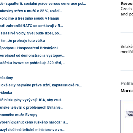
idé (squatteři), sociální práce versus generace pol...
rakoviny střev u mužů o 22 %, uvádí...
skončíme u trestního soudu v Haagu
tři zahraničí NATO se setkávají v R...
trašlivé volby. Svět bude trpět, po...
tím, že prohraje tuto válku
í podporu. Hospodaření Britských l...
 veřejnost od demonstrací a vystopov...
čátku invaze se pohřešuje 329 dětí, ...
Štěstěny
Polit
cké elity nejméně právě tržní, kapitalistické ře...
Marč
yšlenka
iální skupiny vyzývají USA, aby zruš...
enské televizi o problémech Británie...
 nemocného muže Evropy
voření gigantického ruského národa" a...
zyl zločinné britské ministerstvo vn...