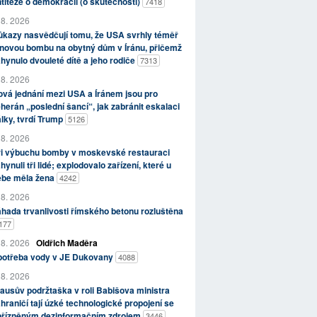
titeze o demokracii (o skutečnosti)
7418
 8. 2026
kazy nasvědčují tomu, že USA svrhly téměř
novou bombu na obytný dům v Íránu, přičemž
hynulo dvouleté dítě a jeho rodiče
7313
 8. 2026
vá jednání mezi USA a Íránem jsou pro
herán „poslední šancí“, jak zabránit eskalaci
lky, tvrdí Trump
5126
 8. 2026
ři výbuchu bomby v moskevské restauraci
hynuli tři lidé; explodovalo zařízení, které u
ebe měla žena
4242
 8. 2026
hada trvanlivosti římského betonu rozluštěna
177
 8. 2026
Oldřich Maděra
potřeba vody v JE Dukovany
4088
 8. 2026
ausův podržtaška v roli Babišova ministra
hraničí tají úzké technologické propojení se
přízněným dezinformačním zdrojem
3446