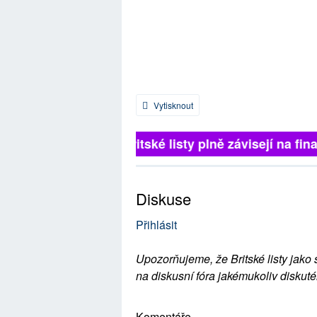
Vytisknout
Britské listy plně závisejí na fina
Diskuse
Přihlásit
Upozorňujeme, že Britské listy jako 
na diskusní fóra jakémukoliv diskuté
Komentáře