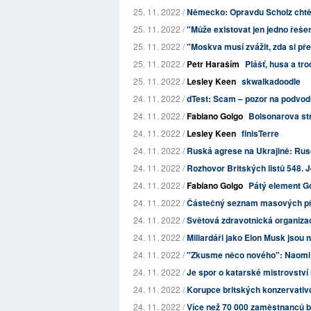
25. 11. 2022 /
Německo: Opravdu Scholz chtěl
25. 11. 2022 /
"Může existovat jen jedno řešen
25. 11. 2022 /
"Moskva musí zvážit, zda si př
25. 11. 2022 /
Petr Haraším
Plášť, husa a tr
25. 11. 2022 /
Lesley Keen
skwalkadoodle
24. 11. 2022 /
dTest: Scam – pozor na podvod
24. 11. 2022 /
Fabiano Golgo
Bolsonarova st
24. 11. 2022 /
Lesley Keen
finisTerre
24. 11. 2022 /
Ruská agrese na Ukrajině: Rusov
24. 11. 2022 /
Rozhovor Britských listů 548. 
24. 11. 2022 /
Fabiano Golgo
Pátý element Go
24. 11. 2022 /
Částečný seznam masových pře
24. 11. 2022 /
Světová zdravotnická organizac
24. 11. 2022 /
Miliardáři jako Elon Musk jsou 
24. 11. 2022 /
"Zkusme něco nového": Naomi Kl
24. 11. 2022 /
Je spor o katarské mistrovství s
24. 11. 2022 /
Korupce britských konzervativc
24. 11. 2022 /
Více než 70 000 zaměstnanců bri