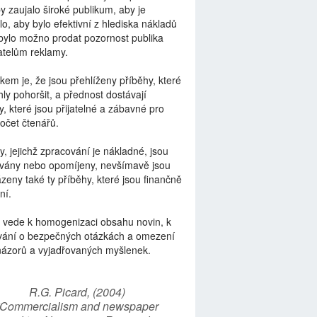
by zaujalo široké publikum, aby je
lo, aby bylo efektivní z hlediska nákladů
bylo možno prodat pozornost publika
telům reklamy.
kem je, že jsou přehlíženy příběhy, které
ly pohoršit, a přednost dostávají
y, které jsou přijatelné a zábavné pro
počet čtenářů.
y, jejichž zpracování je nákladné, jsou
vány nebo opomíjeny, nevšímavě jsou
zeny také ty příběhy, které jsou finančně
ní.
 vede k homogenizaci obsahu novin, k
vání o bezpečných otázkách a omezení
názorů a vyjadřovaných myšlenek.
R.G. Picard, (2004)
“Commercialism and newspaper