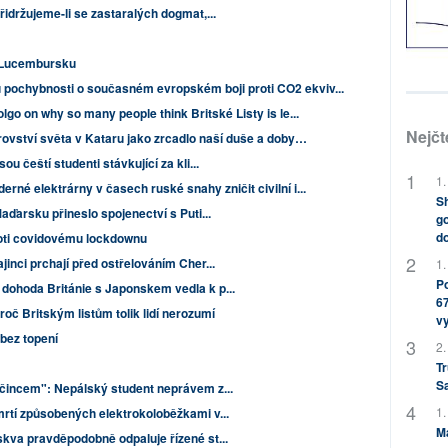
řidržujeme-li se zastaralých dogmat,...
v Lucembursku
 pochybnosti o současném evropském boji proti CO2 ekviv...
lgo on why so many people think Britské Listy is le...
Nejčt
rovství světa v Kataru jako zrcadlo naší duše a doby…
u čeští studenti stávkující za kli...
1.
erné elektrárny v časech ruské snahy zničit civilní i...
Sh
aďarsku přineslo spojenectví s Puti...
go
do
proti covidovému lockdownu
inci prchají před ostřelováním Cher...
1.
Po
dohoda Británie s Japonskem vedla k p...
67
roč Britským listům tolik lidí nerozumí
v
 bez topení
2.
Tr
S
očincem": Nepálský student neprávem z...
1.
rtí způsobených elektrokoloběžkami v...
M
kva pravděpodobně odpaluje řízené st...