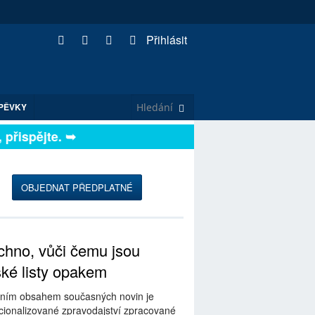
Přihlásit
PĚVKY
řispějte. ➥
OBJEDNAT PŘEDPLATNÉ
hno, vůči čemu jsou
ské listy opakem
ním obsahem současných novin je
ionalizované zpravodajství zpracované