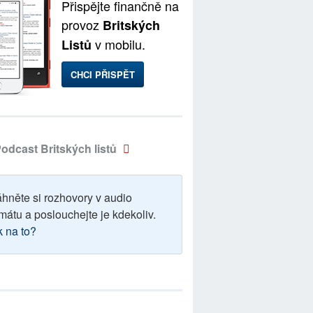
Přispějte finančně na
provoz
Britských
v mobilu.
Listů
CHCI PŘISPĚT
odcast Britských listů
áhněte si rozhovory v audio
mátu a poslouchejte je kdekoliv.
k na to?