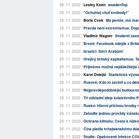
26. 11. 2022 /
Lesley Keen
woadenTop
26. 11. 2022 /
"Ochutnej chuť svobody!"
25. 11. 2022 /
Boris Cvek
Má peníze, má mar
25. 11. 2022 /
Pravda není extremismus. Dopa
25. 11. 2022 /
Vladimír Wagner
Studenti zase
25. 11. 2022 /
Brexit: Facebook odejde z Britá
25. 11. 2022 /
Izraelci: Smrt Arabům!
25. 11. 2022 /
Hřejivý britský kapitalismus: T
25. 11. 2022 /
Přijměme možná nejdůležitější e
25. 11. 2022 /
Karel Dolejší
Statistická význ
25. 11. 2022 /
Rusové: Kdo to zavinil a co děl
25. 11. 2022 /
Nejpravděpodobnější budoucno
25. 11. 2022 /
Tři základní ideje kolektivního P
25. 11. 2022 /
Rusko: Hlavní příčinou hrozby 
25. 11. 2022 /
Zahoďte jednou provždy íránsk
25. 11. 2022 /
Ochrana klimatu: Cesta k nízk
25. 11. 2022 /
Čína platila tchajwanskému důsto
25. 11. 2022 /
Studie: Opakované infekce CO