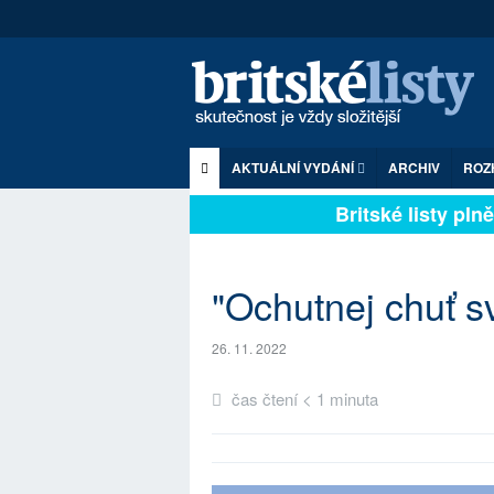
AKTUÁLNÍ VYDÁNÍ
ARCHIV
ROZ
Britské listy plně 
"Ochutnej chuť s
26. 11. 2022
čas čtení < 1 minuta