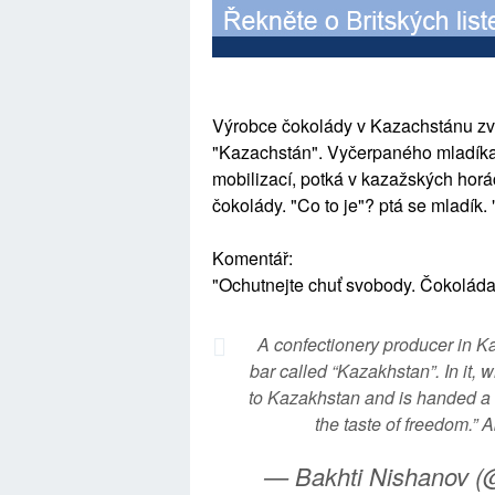
Výrobce čokolády v Kazachstánu zve
"Kazachstán". Vyčerpaného mladíka 
mobilizací, potká v kazažských hor
čokolády. "Co to je"? ptá se mladík.
Komentář:
"Ochutnejte chuť svobody. Čokolád
A confectionery producer in K
bar called “Kazakhstan”. In it, 
to Kazakhstan and is handed a ch
the taste of freedom.” A
— Bakhti Nishanov 