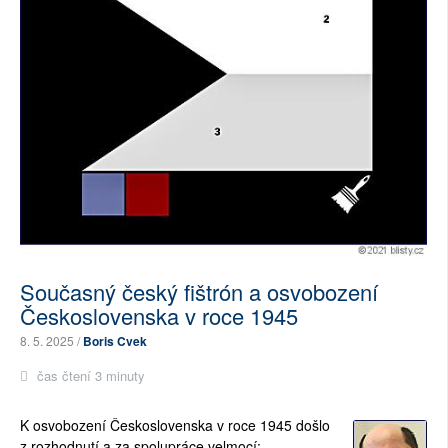
Současný český fištrón a osvobození
Československa v roce 1945
8. 5. 2025 /
Boris Cvek
čas čtení 3 minuty
K osvobození Československa v roce 1945 došlo
z rozhodnutí a za spolupráce velmocí: