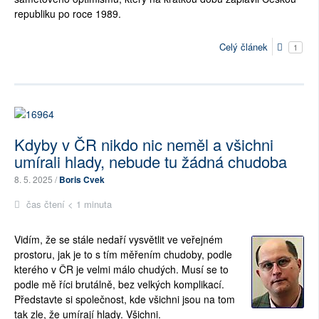
republiku po roce 1989.
Celý článek
1
Kdyby v ČR nikdo nic neměl a všichni
umírali hlady, nebude tu žádná chudoba
8. 5. 2025 /
Boris Cvek
čas čtení < 1 minuta
Vidím, že se stále nedaří vysvětlit ve veřejném
prostoru, jak je to s tím měřením chudoby, podle
kterého v ČR je velmi málo chudých. Musí se to
podle mě říci brutálně, bez velkých komplikací.
Představte si společnost, kde všichni jsou na tom
tak zle, že umírají hlady. Všichni.