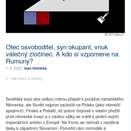
Otec osvoboditel, syn okupant, vnuk
válečný zločinec. A kdo si vzpomene na
Rumuny?
7. 5. 2025 /
Ivan Větvička
čas čtení 4 minuty
Sovětský svaz sice velkou měrou přispěl k porážce nacistického
Německa, ale Sověti nejprve zaútočili na Polsko (jako němečtí
spojenci!), Finsko a Pobaltí, až potom bojovali o vlastní přežití
proti německé invazi a v závěru války se vrátili k plnění svých
imperiálních ambicí v Evropě. Na frontu se nehnali z nezištné
lásky k západním Slovanům. Pomohli nám mimoděk a