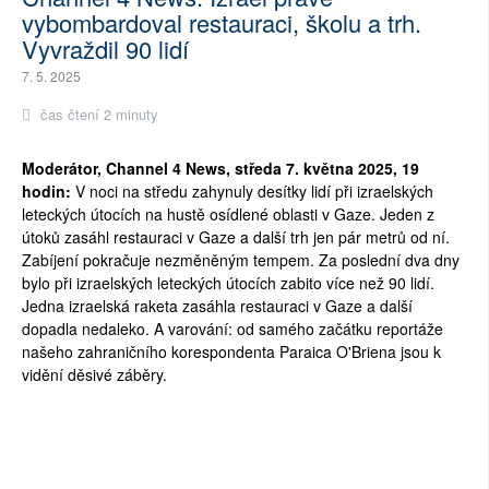
vybombardoval restauraci, školu a trh.
Vyvraždil 90 lidí
7. 5. 2025
čas čtení 2 minuty
Moderátor, Channel 4 News, středa 7. května 2025, 19
hodin:
V noci na středu zahynuly desítky lidí při izraelských
leteckých útocích na hustě osídlené oblasti v Gaze. Jeden z
útoků zasáhl restauraci v Gaze a další trh jen pár metrů od ní.
Zabíjení pokračuje nezměněným tempem. Za poslední dva dny
bylo při izraelských leteckých útocích zabito více než 90 lidí.
Jedna izraelská raketa zasáhla restauraci v Gaze a další
dopadla nedaleko. A varování: od samého začátku reportáže
našeho zahraničního korespondenta Paraica O'Briena jsou k
vidění děsivé záběry.