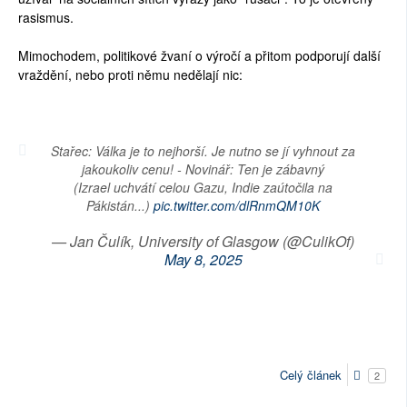
rasismus.
Mimochodem, politikové žvaní o výročí a přitom podporují další
vraždění, nebo proti němu nedělají nic:
Stařec: Válka je to nejhorší. Je nutno se jí vyhnout za
jakoukoliv cenu! - Novinář: Ten je zábavný
(Izrael uchvátí celou Gazu, Indie zaútočila na
Pákistán...)
pic.twitter.com/dlRnmQM10K
— Jan Čulík, University of Glasgow (@CulikOf)
May 8, 2025
Celý článek
2