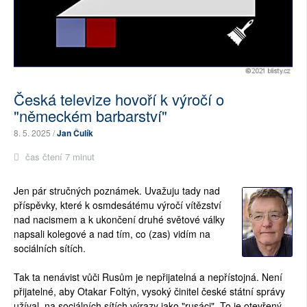
Česká televize hovoří k výročí o
"německém barbarství"
8. 5. 2025 /
Jan Čulík
čas čtení 7 minut
Jen pár stručných poznámek. Uvažuju tady nad
příspěvky, které k osmdesátému výročí vítězství
nad nacismem a k ukončení druhé světové války
napsali kolegové a nad tím, co (zas) vidím na
sociálních sítích.
Tak ta nenávist vůči Rusům je nepřijatelná a nepřístojná. Není
přijatelné, aby Otakar Foltýn, vysoký činitel české státní správy
užíval na sociálních sítích výrazy jako "rusáci". To je otevřený