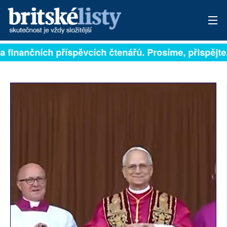
na finančních příspěvcích čtenářů. Prosíme, přispějte.
PŘIHLÁSIT
AKTUÁLNÍ VYDÁNÍ
ARCHIV
ROZHOVORY
TÉMATA
NEJČTENĚJŠÍ ZA 7 DNÍ
AUTOŘI
PŘÍSPĚVKY NA PROVOZ