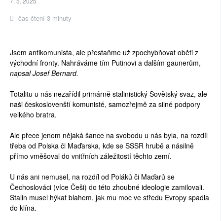
7. 5. 2025
čas čtení 3 minuty
Jsem antikomunista, ale přestaňme už zpochybňovat oběti z
východní fronty. Nahráváme tím Putinovi a dalším gaunerům,
napsal Josef Bernard.
Totalitu u nás nezařídil primárně stalinistický
Sovětský svaz, ale
naši českoslovenští komunisté, samozřejmě za silné podpory
velkého bratra.
Ale přece jenom nějaká šance na svobodu u nás byla, na rozdíl
třeba od Polska či Maďarska, kde se SSSR hrubě a násilně
přímo vměšoval do vnitřních záležitostí těchto zemí.
U nás ani nemusel, na rozdíl od Poláků či Maďarů se
Čechoslováci (více Češi) do této zhoubné ideologie zamilovali.
Stalin musel hýkat blahem, jak mu moc ve středu Evropy spadla
do klína.