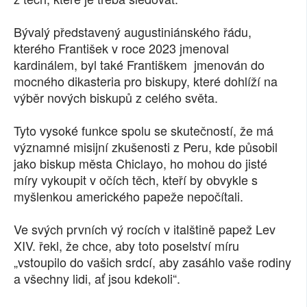
Bývalý představený augustiniánského řádu,
kterého František v roce 2023 jmenoval
kardinálem, byl také Františkem jmenován do
mocného dikasteria pro biskupy, které dohlíží na
výběr nových biskupů z celého světa.
Tyto vysoké funkce spolu se skutečností, že má
významné misijní zkušenosti z Peru, kde působil
jako biskup města Chiclayo, ho mohou do jisté
míry vykoupit v očích těch, kteří by obvykle s
myšlenkou amerického papeže nepočítali.
Ve svých prvních vý rocích v italštině papež Lev
XIV. řekl, že chce, aby toto poselství míru
„vstoupilo do vašich srdcí, aby zasáhlo vaše rodiny
a všechny lidi, ať jsou kdekoli“.