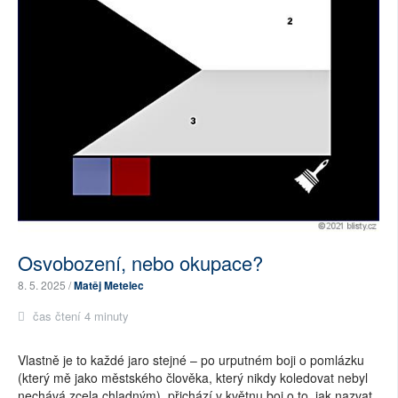
Osvobození, nebo okupace?
8. 5. 2025 /
Matěj Metelec
čas čtení 4 minuty
Vlastně je to každé jaro stejné – po urputném boji o pomlázku
(který mě jako městského člověka, který nikdy koledovat nebyl
nechává zcela chladným), přichází v květnu boj o to, jak nazvat