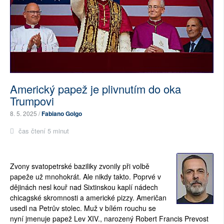
Americký papež je plivnutím do oka
Trumpovi
8. 5. 2025 /
Fabiano Golgo
čas čtení 5 minut
Zvony svatopetrské baziliky zvonily při volbě
papeže už mnohokrát. Ale nikdy takto. Poprvé v
dějinách nesl kouř nad Sixtinskou kaplí nádech
chicagské skromnosti a americké pizzy. Američan
usedl na Petrův stolec. Muž v bílém rouchu se
nyní jmenuje papež Lev XIV., narozený Robert Francis Prevost