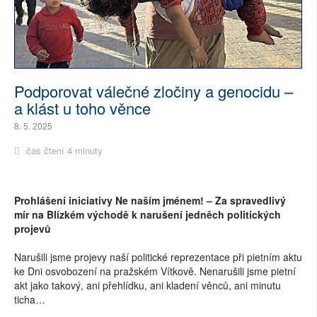
Podporovat válečné zločiny a genocidu –
a klást u toho věnce
8. 5. 2025
čas čtení 4 minuty
Prohlášení iniciativy Ne naším jménem! – Za spravedlivý
mír na Blízkém východě k narušení jedněch politických
projevů
Narušili jsme projevy naší politické reprezentace při pietním aktu
ke Dni osvobození na pražském Vítkově. Nenarušili jsme pietní
akt jako takový, ani přehlídku, ani kladení věnců, ani minutu
ticha…