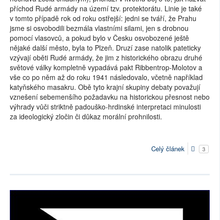
příchod Rudé armády na území tzv. protektorátu. Linie je také
v tomto případě rok od roku ostřejší: jedni se tváří, že Prahu
jsme si osvobodili bezmála vlastními silami, jen s drobnou
pomocí vlasovců, a pokud bylo v Česku osvobozené ještě
nějaké další město, byla to Plzeň. Druzí zase natolik pateticky
vzývají oběti Rudé armády, že jim z historického obrazu druhé
světové války kompletně vypadává pakt Ribbentrop-Molotov a
vše co po něm až do roku 1941 následovalo, včetně například
katyňského masakru. Obě tyto krajní skupiny debaty považují
vznešení sebemenšího požadavku na historickou přesnost nebo
výhrady vůči striktně padouško-hrdinské interpretaci minulosti
za ideologický zločin či důkaz morální prohnilosti.
Celý článek
3