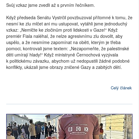
Svůj vzkaz jsme zvedli až s prvním řečníkem.
Když předseda Senátu Vystrčil povzbuzoval přítomné k tomu, že
nesmí ke zlu mlčet ani mu ustupovat, vytáhli jsme jednoduchý
vzkaz: „Nemlčte ke zločinům proti lidskosti v Gaze!“ Když
premiér Fiala naléhal, že nelze agresivnímu zlu dovolit, aby
uspělo, a že nesmíme zapomínat na oběti, kterým je třeba
pomoci, kontrovali jsme textem: „Nezapomeňte, že palestinské
děti umírají hlady!“ Když ministryně Černochová vyzývala
k politickému závazku, abychom už nedopustili žádné podobné
konflikty, ukázali jsme obrazy zničené Gazy a zabitých dětí.
Celý článek