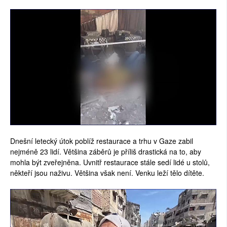
Dnešní letecký útok poblíž restaurace a trhu v Gaze zabil
nejméně 23 lidí. Většina záběrů je příliš drastická na to, aby
mohla být zveřejněna. Uvnitř restaurace stále sedí lidé u stolů,
někteří jsou naživu. Většina však není. Venku leží tělo dítěte.