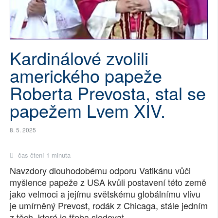
SOCIÁLNÍ SÍTĚ
RUBRIKY
Kardinálové zvolili
PLNÁ VERZE STRÁNEK
amerického papeže
Roberta Prevosta, stal se
papežem Lvem XIV.
8. 5. 2025
čas čtení 1 minuta
Navzdory dlouhodobému odporu Vatikánu vůči
myšlence papeže z USA kvůli postavení této země
jako velmoci a jejímu světskému globálnímu vlivu
je umírněný Prevost, rodák z Chicaga, stále jedním
z těch, které je třeba sledovat.