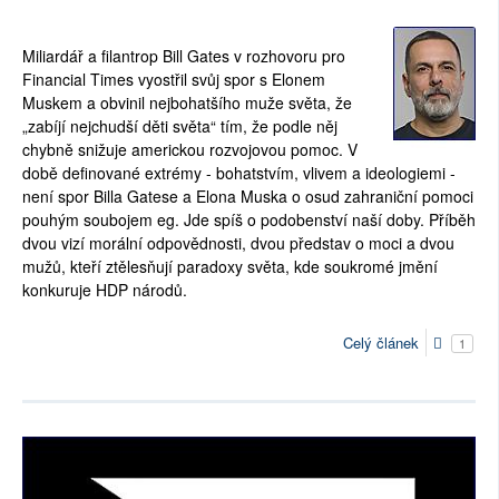
Miliardář a filantrop Bill Gates v rozhovoru pro
Financial Times vyostřil svůj spor s Elonem
Muskem a obvinil nejbohatšího muže světa, že
„zabíjí nejchudší děti světa“ tím, že podle něj
chybně snižuje americkou rozvojovou pomoc. V
době definované extrémy - bohatstvím, vlivem a ideologiemi -
není spor Billa Gatese a Elona Muska o osud zahraniční pomoci
pouhým soubojem eg. Jde spíš o podobenství naší doby. Příběh
dvou vizí morální odpovědnosti, dvou představ o moci a dvou
mužů, kteří ztělesňují paradoxy světa, kde soukromé jmění
konkuruje HDP národů.
Celý článek
1