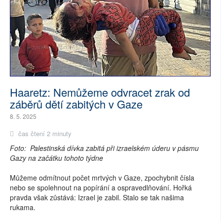
Haaretz: Nemůžeme odvracet zrak od
záběrů dětí zabitých v Gaze
8. 5. 2025
čas čtení 2 minuty
Foto: Palestinská dívka zabitá při izraelském úderu v pásmu
Gazy na začátku tohoto týdne
Můžeme odmítnout počet mrtvých v Gaze, zpochybnit čísla
nebo se spolehnout na popírání a ospravedlňování. Hořká
pravda však zůstává: Izrael je zabil. Stalo se tak našima
rukama.