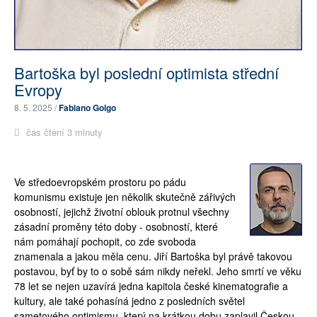
Bartoška byl poslední optimista střední
Evropy
8. 5. 2025 /
Fabiano Golgo
čas čtení 3 minuty
Ve středoevropském prostoru po pádu
komunismu existuje jen několik skutečně zářivých
osobností, jejichž životní oblouk protnul všechny
zásadní proměny této doby - osobností, které
nám pomáhají pochopit, co zde svoboda
znamenala a jakou měla cenu. Jiří Bartoška byl právě takovou
postavou, byť by to o sobě sám nikdy neřekl. Jeho smrtí ve věku
78 let se nejen uzavírá jedna kapitola české kinematografie a
kultury, ale také pohasíná jedno z posledních světel
sametového optimismu, který na krátkou dobu zaplavil Českou