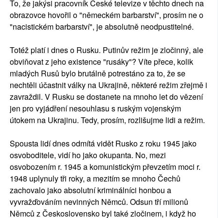
To, že jakýsi pracovník České televize v těchto dnech na
obrazovce hovořil o "německém barbarství", prosím ne o
"nacistickém barbarství", je absolutně neodpustitelné.
Totéž platí i dnes o Rusku. Putinův režim je zločinný, ale
obviňovat z jeho existence "rusáky"? Víte přece, kolik
mladých Rusů bylo brutálně potrestáno za to, že se
nechtěli účastnit války na Ukrajině, některé režim zřejmě i
zavraždil. V Rusku se dostanete na mnoho let do vězení
jen pro vyjádření nesouhlasu s ruským vojenským
útokem na Ukrajinu. Tedy, prosím, rozlišujme lidi a režim.
Spousta lidí dnes odmítá vidět Rusko z roku 1945 jako
osvoboditele, vidí ho jako okupanta. No, mezi
osvobozením r. 1945 a komunistickým převzetím moci r.
1948 uplynuly tři roky, a mezitím se mnoho Čechů
zachovalo jako absolutní kriminálníci honbou a
vyvražďováním nevinných Němců. Odsun tří milionů
Němců z Československo byl také zločinem, i když ho