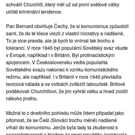
schválil Churchill, který měl už od první světové války
určité kriminální tendence.
Pan Bernard obviňuje Čechy, že si komunismus způsobili
sami, že do té klece vlezli z vlastní iniciativy a nadšeně.
To je sice pravda, ale já bych to vnímal tak trochu s
tolerancí. V roce 1945 byl populární Sovětský svaz všude
v Evropě, například i v Británii. Byl protinacistickým
spojencem. V Československu vedla popularita
Sovětského svazu nakonec k vzniku komunistického
režimu, ale například i v Británii v roce 1945 převládla
levicová nálada a ve volbách zvítězili labouristé. Britové
poděkovali Churchillovi, že jim vyhrál válku a hned zvolili
někoho jiného.
Možná to z dnešního pohledu může lidem připadat jako
pitomost, že se Češi (Slováci trochu méně) nadšeně
vrhali do komunismu. Jenže byla tady ta zkušenost s
nezaměstnaností a hladem za první republiky (existovala