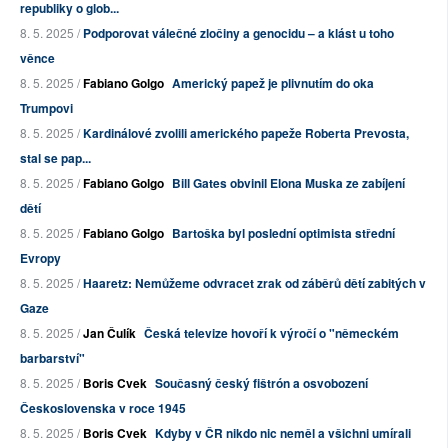
republiky o glob...
8. 5. 2025 /
Podporovat válečné zločiny a genocidu – a klást u toho
věnce
8. 5. 2025 /
Fabiano Golgo
Americký papež je plivnutím do oka
Trumpovi
8. 5. 2025 /
Kardinálové zvolili amerického papeže Roberta Prevosta,
stal se pap...
8. 5. 2025 /
Fabiano Golgo
Bill Gates obvinil Elona Muska ze zabíjení
dětí
8. 5. 2025 /
Fabiano Golgo
Bartoška byl poslední optimista střední
Evropy
8. 5. 2025 /
Haaretz: Nemůžeme odvracet zrak od záběrů dětí zabitých v
Gaze
8. 5. 2025 /
Jan Čulík
Česká televize hovoří k výročí o "německém
barbarství"
8. 5. 2025 /
Boris Cvek
Současný český fištrón a osvobození
Československa v roce 1945
8. 5. 2025 /
Boris Cvek
Kdyby v ČR nikdo nic neměl a všichni umírali