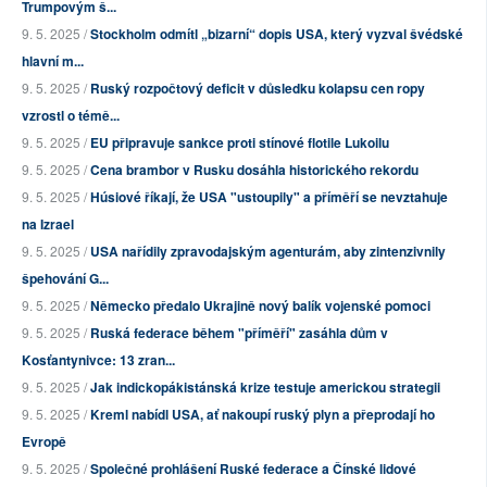
Trumpovým š...
9. 5. 2025 /
Stockholm odmítl „bizarní“ dopis USA, který vyzval švédské
hlavní m...
9. 5. 2025 /
Ruský rozpočtový deficit v důsledku kolapsu cen ropy
vzrostl o témě...
9. 5. 2025 /
EU připravuje sankce proti stínové flotile Lukoilu
9. 5. 2025 /
Cena brambor v Rusku dosáhla historického rekordu
9. 5. 2025 /
Húsiové říkají, že USA "ustoupily" a příměří se nevztahuje
na Izrael
9. 5. 2025 /
USA nařídily zpravodajským agenturám, aby zintenzivnily
špehování G...
9. 5. 2025 /
Německo předalo Ukrajině nový balík vojenské pomoci
9. 5. 2025 /
Ruská federace během "příměří" zasáhla dům v
Kosťantynivce: 13 zran...
9. 5. 2025 /
Jak indickopákistánská krize testuje americkou strategii
9. 5. 2025 /
Kreml nabídl USA, ať nakoupí ruský plyn a přeprodají ho
Evropě
9. 5. 2025 /
Společné prohlášení Ruské federace a Čínské lidové