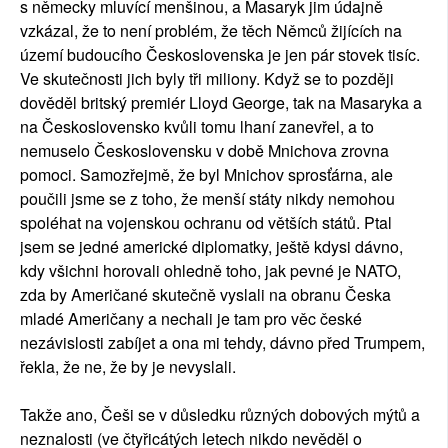
s německy mluvící menšinou, a Masaryk jim údajně
vzkázal, že to není problém, že těch Němců žijících na
území budoucího Československa je jen pár stovek tisíc.
Ve skutečnosti jich byly tři miliony. Když se to později
dověděl britský premiér Lloyd George, tak na Masaryka a
na Československo kvůli tomu lhaní zanevřel, a to
nemuselo Československu v době Mnichova zrovna
pomoci. Samozřejmě, že byl Mnichov sprosťárna, ale
poučili jsme se z toho, že menší státy nikdy nemohou
spoléhat na vojenskou ochranu od větších států. Ptal
jsem se jedné americké diplomatky, ještě kdysi dávno,
kdy všichni horovali ohledně toho, jak pevné je NATO,
zda by Američané skutečně vyslali na obranu Česka
mladé Američany a nechali je tam pro věc české
nezávislosti zabíjet a ona mi tehdy, dávno před Trumpem,
řekla, že ne, že by je nevyslali.
Takže ano, Češi se v důsledku různých dobových mýtů a
neznalosti (ve čtyřicátých letech nikdo nevěděl o