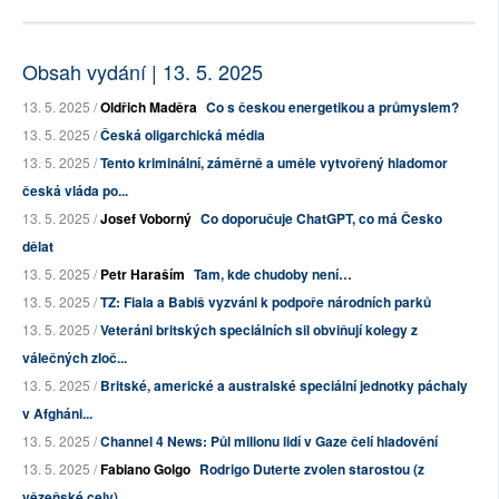
Obsah vydání | 13. 5. 2025
13. 5. 2025 /
Oldřich Maděra
Co s českou energetikou a průmyslem?
13. 5. 2025 /
Česká oligarchická média
13. 5. 2025 /
Tento kriminální, záměrně a uměle vytvořený hladomor
česká vláda po...
13. 5. 2025 /
Josef Voborný
Co doporučuje ChatGPT, co má Česko
dělat
13. 5. 2025 /
Petr Haraším
Tam, kde chudoby není…
13. 5. 2025 /
TZ: Fiala a Babiš vyzváni k podpoře národních parků
13. 5. 2025 /
Veteráni britských speciálních sil obviňují kolegy z
válečných zloč...
13. 5. 2025 /
Britské, americké a australské speciální jednotky páchaly
v Afgháni...
13. 5. 2025 /
Channel 4 News: Půl milionu lidí v Gaze čelí hladovění
13. 5. 2025 /
Fabiano Golgo
Rodrigo Duterte zvolen starostou (z
vězeňské cely)