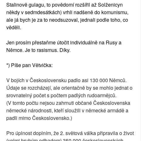
Stalinově gulagu, to povědomí rozšířil až Solženicyn
někdy v sedmdesátkách) vrhli nadšeně do komunismu,
ale já bych je za to neodsuzoval, jednali podle toho, co
věděli.
Jen prosím přestaňme útočit individuálně na Rusy a
Němce. Je to rasismus. Díky.
*) Píše pan Větvička:
V bojích v Československu padlo asi 130 000 Němců.
Údaje se rozcházejí, ale orientačně by se mohlo jednat o
srovnatelný počet s počtem padlých rudoarmějců.
(V tomto počtu nejsou zahrnuti občané Československa
německé národnosti, kteří sloužili v německé armádě a
padli mimo Československo.)
Pro úplnost doplním, že 2. světová válka připravila o život
(velmi hrubým odhadem) 350 000 československých