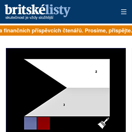
a finančních příspěvcích čtenářů. Prosíme, přispějte. 
PŘIHLÁSIT
AKTUÁLNÍ VYDÁNÍ
ARCHIV
ROZHOVORY
TÉMATA
NEJČTENĚJŠÍ ZA 7 DNÍ
AUTOŘI
PŘÍSPĚVKY NA PROVOZ