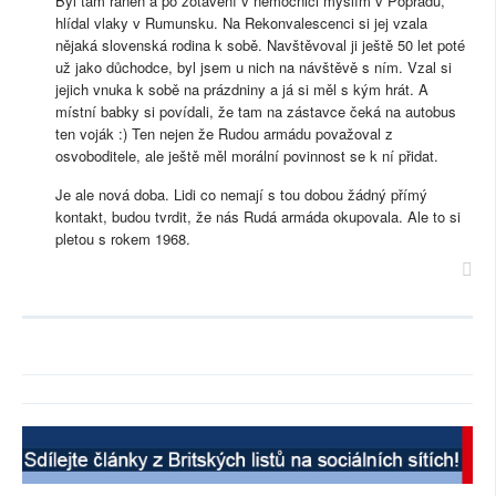
Byl tam raněn a po zotavení v nemocnici myslím v Popradu,
hlídal vlaky v Rumunsku. Na Rekonvalescenci si jej vzala
nějaká slovenská rodina k sobě. Navštěvoval ji ještě 50 let poté
už jako důchodce, byl jsem u nich na návštěvě s ním. Vzal si
jejich vnuka k sobě na prázdniny a já si měl s kým hrát. A
místní babky si povídali, že tam na zástavce čeká na autobus
ten voják :) Ten nejen že Rudou armádu považoval z
osvoboditele, ale ještě měl morální povinnost se k ní přidat.
Je ale nová doba. Lidi co nemají s tou dobou žádný přímý
kontakt, budou tvrdit, že nás Rudá armáda okupovala. Ale to si
pletou s rokem 1968.