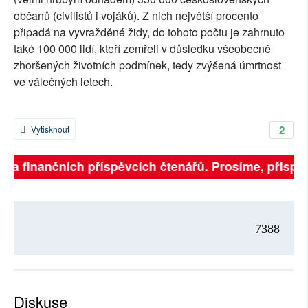
občanů (civilistů i vojáků). Z nich největší procento
připadá na vyvražděné židy, do tohoto počtu je zahrnuto
také 100 000 lidí, kteří zemřeli v důsledku všeobecně
zhoršených životních podmínek, tedy zvýšená úmrtnost
ve válečných letech.
2
Vytisknout
 na finančních příspěvcích čtenářů. Prosíme, přispějte
7388
Diskuse