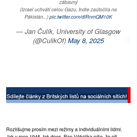
zábavný
(Izrael uchvátí celou Gazu, Indie zaútočila na
Pákistán...)
pic.twitter.com/dlRnmQM10K
— Jan Čulík, University of Glasgow
(@CulikOf)
May 8, 2025
Rozlišujme prosím mezi režimy a individuálními lidmi.
Jak v roce 1945, tak dnes. Pan Větvička píše, že při