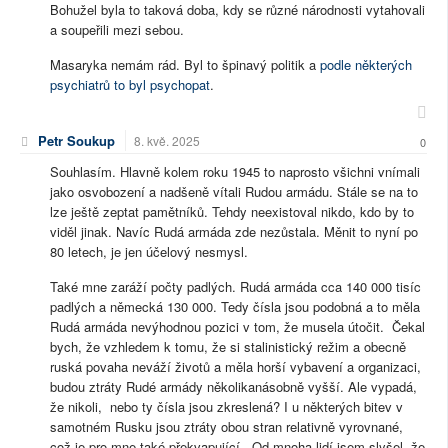
Bohužel byla to taková doba, kdy se různé národnosti vytahovali
a soupeřili mezi sebou.
Masaryka nemám rád. Byl to špinavý politik a
podle některých
psychiatrů to byl psychopat
.
Petr Soukup
8. kvě. 2025
0
Souhlasím. Hlavně kolem roku 1945 to naprosto všichni vnímali
jako osvobození a nadšeně vítali Rudou armádu. Stále se na to
lze ještě zeptat pamětníků. Tehdy neexistoval nikdo, kdo by to
viděl jinak. Navíc Rudá armáda zde nezůstala. Měnit to nyní po
80 letech, je jen účelový nesmysl.
Také mne zaráží počty padlých. Rudá armáda cca 140 000 tisíc
padlých a německá 130 000. Tedy čísla jsou podobná a to měla
Rudá armáda nevýhodnou pozici v tom, že musela útočit. Čekal
bych, že vzhledem k tomu, že si stalinistický režim a obecně
ruská povaha neváží životů a měla horší vybavení a organizaci,
budou ztráty Rudé armády několikanásobně vyšší. Ale vypadá,
že nikoli, nebo ty čísla jsou zkreslená? I u některých bitev v
samotném Rusku jsou ztráty obou stran relativně vyrovnané,
což je pro mne také překvapující. Od mnoha lidí jsem slyšel, že