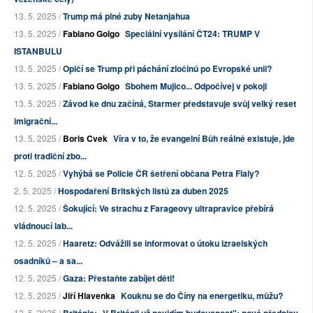
13. 5. 2025 /
Trump má plné zuby Netanjahua
13. 5. 2025 /
Fabiano Golgo
Speciální vysílání ČT24: TRUMP V
ISTANBULU
13. 5. 2025 /
Opičí se Trump při páchání zločinů po Evropské unii?
13. 5. 2025 /
Fabiano Golgo
Sbohem Mujico... Odpočívej v pokoji
13. 5. 2025 /
Závod ke dnu začíná, Starmer představuje svůj velký reset
imigrační...
13. 5. 2025 /
Boris Cvek
Víra v to, že evangelní Bůh reálně existuje, jde
proti tradiční zbo...
12. 5. 2025 /
Vyhýbá se Policie ČR šetření občana Petra Fialy?
2. 5. 2025 /
Hospodaření Britských listů za duben 2025
12. 5. 2025 /
Šokující: Ve strachu z Farageovy ultrapravice přebírá
vládnoucí lab...
12. 5. 2025 /
Haaretz: Odvážili se informovat o útoku izraelských
osadníků – a sa...
12. 5. 2025 /
Gaza: Přestaňte zabíjet děti!
12. 5. 2025 /
Jiří Hlavenka
Kouknu se do Číny na energetiku, můžu?
12. 5. 2025 /
Británie: „V Británii už nevidím budoucnost": nové předpisy