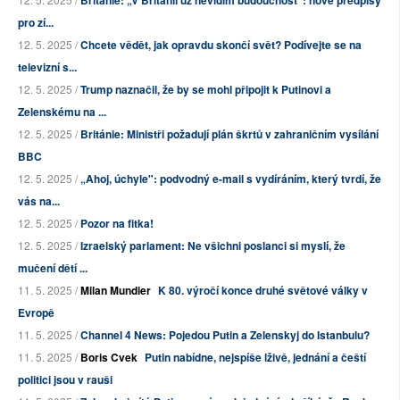
pro zí...
12. 5. 2025 /
Chcete vědět, jak opravdu skončí svět? Podívejte se na
televizní s...
12. 5. 2025 /
Trump naznačil, že by se mohl připojit k Putinovi a
Zelenskému na ...
12. 5. 2025 /
Británie: Ministři požadují plán škrtů v zahraničním vysílání
BBC
12. 5. 2025 /
„Ahoj, úchyle": podvodný e-mail s vydíráním, který tvrdí, že
vás na...
12. 5. 2025 /
Pozor na fitka!
12. 5. 2025 /
Izraelský parlament: Ne všichni poslanci si myslí, že
mučení dětí ...
11. 5. 2025 /
Milan Mundier
K 80. výročí konce druhé světové války v
Evropě
11. 5. 2025 /
Channel 4 News: Pojedou Putin a Zelenskyj do Istanbulu?
11. 5. 2025 /
Boris Cvek
Putin nabídne, nejspíše lživě, jednání a čeští
politici jsou v rauši