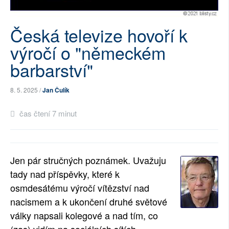
SOCIÁLNÍ SÍTĚ
Česká televize hovoří k
RUBRIKY
výročí o "německém
PLNÁ VERZE STRÁNEK
barbarství"
8. 5. 2025 /
Jan Čulík
čas čtení 7 minut
Jen pár stručných poznámek. Uvažuju
tady nad příspěvky, které k
osmdesátému výročí vítězství nad
nacismem a k ukončení druhé světové
války napsali kolegové a nad tím, co
(zas) vidím na sociálních sítích.