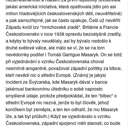
jakási americká iniciativa, která opatřovala jídlo pro asi
milion hladovějících československých dětí, neuvěřitelné)
a pak samozřejmě, jak se často opakuje, Češi už nevěřili
Západu kvůli tzv "mnichovské zradě". Británie a Francie
Československo v roce 1938 opravdu bezostyšně zradily,
a kdyby to bývaly neudělaly, asi by bývalo nedošlo k
druhé světové válce, ale málo se ví, že se na tom
nevědomky podílel i Tomáš Garrigue Masaryk. On se totiž
při vyjednávání o vzniku Československa choval
nesmírně arogantně, považoval západní politiky za blbce,
kteří nevědí nic o střední Evropě. (Známý je jakýsi
incident ze Švýcarska, kde Masaryk dával v bance
jakémusi bankovnímu úředníku o sobě naprosto
smyšlené údaje, protože předpokládal, že ten "blbec" o
střední Evropě nic nezná, jenže to byl člověk, jehož
koníčkem byl zeměpis, a ten ten odhalil, že mu Masaryk
lže, a tak byl průšvih.) Když se vyjednávalo o vzniku
Československa, západní spojenci měli starosti, co bude