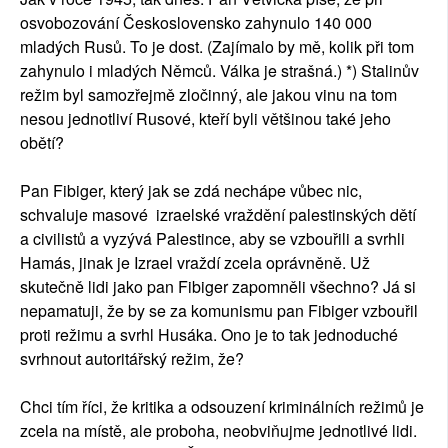
osvobozování Československo zahynulo 140 000
mladých Rusů. To je dost. (Zajímalo by mě, kolik při tom
zahynulo i mladých Němců. Válka je strašná.) *) Stalinův
režim byl samozřejmě zločinný, ale jakou vinu na tom
nesou jednotliví Rusové, kteří byli většinou také jeho
obětí?
Pan Fibiger, který jak se zdá nechápe vůbec nic,
schvaluje masové izraelské vraždění palestinských dětí
a civilistů a vyzývá Palestince, aby se vzbouřili a svrhli
Hamás, jinak je Izrael vraždí zcela oprávněně. Už
skutečně lidi jako pan Fibiger zapomněli všechno? Já si
nepamatuji, že by se za komunismu pan Fibiger vzbouřil
proti režimu a svrhl Husáka. Ono je to tak jednoduché
svrhnout autoritářský režim, že?
Chci tím říci, že kritika a odsouzení kriminálních režimů je
zcela na místě, ale proboha, neobviňujme jednotlivé lidi.