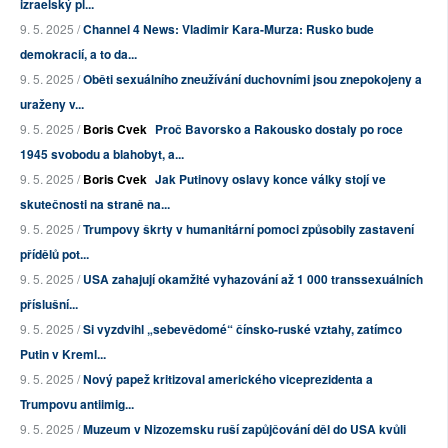
izraelský pl...
9. 5. 2025 /
Channel 4 News: Vladimir Kara-Murza: Rusko bude
demokracií, a to da...
9. 5. 2025 /
Oběti sexuálního zneužívání duchovními jsou znepokojeny a
uraženy v...
9. 5. 2025 /
Boris Cvek
Proč Bavorsko a Rakousko dostaly po roce
1945 svobodu a blahobyt, a...
9. 5. 2025 /
Boris Cvek
Jak Putinovy oslavy konce války stojí ve
skutečnosti na straně na...
9. 5. 2025 /
Trumpovy škrty v humanitární pomoci způsobily zastavení
přídělů pot...
9. 5. 2025 /
USA zahajují okamžité vyhazování až 1 000 transsexuálních
příslušní...
9. 5. 2025 /
Si vyzdvihl „sebevědomé“ čínsko-ruské vztahy, zatímco
Putin v Kreml...
9. 5. 2025 /
Nový papež kritizoval amerického viceprezidenta a
Trumpovu antiimig...
9. 5. 2025 /
Muzeum v Nizozemsku ruší zapůjčování děl do USA kvůli