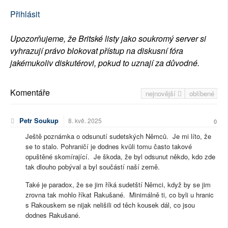
Přihlásit
Upozorňujeme, že Britské listy jako soukromý server si
vyhrazují právo blokovat přístup na diskusní fóra
jakémukoliv diskutérovi, pokud to uznají za důvodné.
Komentáře
nejnovější
oblíbené
Petr Soukup
8. kvě. 2025
0
Ještě poznámka o odsunutí sudetských Němců. Je mi líto, že
se to stalo. Pohraničí je dodnes kvůli tomu často takové
opuštěné skomírající. Je škoda, že byl odsunut někdo, kdo zde
tak dlouho pobýval a byl součástí naší země.
Také je paradox, že se jim říká sudetští Němci, když by se jim
zrovna tak mohlo říkat Rakušané. Minimálně ti, co byli u hranic
s Rakouskem se nijak nelišili od těch kousek dál, co jsou
dodnes Rakušané.