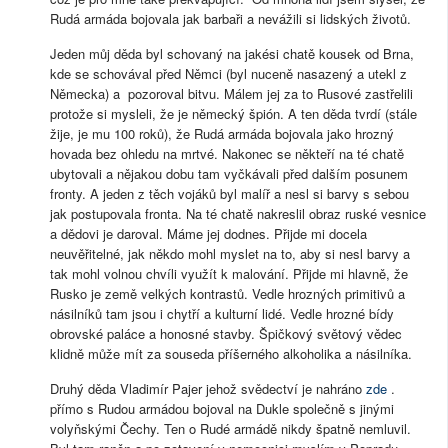
Rudá armáda bojovala jak barbaři a nevážili si lidských životů.
Jeden můj děda byl schovaný na jakési chatě kousek od Brna,
kde se schovával před Němci (byl nuceně nasazený a utekl z
Německa) a pozoroval bitvu. Málem jej za to Rusové zastřelili
protože si mysleli, že je německý špión. A ten děda tvrdí (stále
žije, je mu 100 roků), že Rudá armáda bojovala jako hrozný
hovada bez ohledu na mrtvé. Nakonec se někteří na té chatě
ubytovali a nějakou dobu tam vyčkávali před dalším posunem
fronty. A jeden z těch vojáků byl malíř a nesl si barvy s sebou
jak postupovala fronta. Na té chatě nakreslil obraz ruské vesnice
a dědovi je daroval. Máme jej dodnes. Přijde mi docela
neuvěřitelné, jak někdo mohl myslet na to, aby si nesl barvy a
tak mohl volnou chvíli využít k malování. Přijde mi hlavně, že
Rusko je země velkých kontrastů. Vedle hrozných primitivů a
násilníků tam jsou i chytří a kulturní lidé. Vedle hrozné bídy
obrovské paláce a honosné stavby. Špičkový světový vědec
klidně může mít za souseda příšerného alkoholika a násilníka.
Druhý děda Vladimír Pajer jehož svědectví je nahráno
zde
.
přímo s Rudou armádou bojoval na Dukle společně s jinými
volyňskými Čechy. Ten o Rudé armádě nikdy špatně nemluvil.