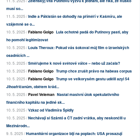
11. 5. 2025 /
Zelenskyj vítá Putinovu výzvu k jednání, ale říká, že Rusko
musí so...
11. 5. 2025 /
Indie a Pákistán se dohodly na příměří v Kašmíru, ale
vzájemně se o...
10. 5. 2025 /
Fabiano Golgo
Lula ochotně padá do Putinovy pasti, aby
ho pomohl legitimizovat
10. 5. 2025 /
Louis Theroux: Pokud vás šokoval můj film o izraelských
osadnících ...
10. 5. 2025 /
Směřujeme k nové světové válce – nebo už začala?
10. 5. 2025 /
Fabiano Golgo
Trump chce zrušit právo na habeas corpus
10. 5. 2025 /
Fabiano Golgo
Trump ve velkorysém gestu udělil azyl 54
Jihoafričanům, obětem krád...
10. 5. 2025 /
Pavel Veleman
Nastal masivní útok spekulativního
finančního kapitálu na jediné sk...
10. 5. 2025 /
Vzkaz od Vladimíra Špidly
10. 5. 2025 /
Nechávají si Szántó a ČT zadní vrátka, aby neskončili u
Mezinárodn...
9. 5. 2025 /
Humanitární organizace bijí na poplach: USA prosazují