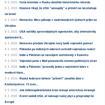
9. 5. 2025 /
Cena brambor v Rusku dosáhla historického rekordu
9. 5. 2025 /
Húsiové říkají, že USA "ustoupily" a příměří se nevztahuje
na Izrael
9. 5. 2025 /
Německo: Merz plánuje v nadcházejících týdnech přijet na
Ukrajinu
9. 5. 2025 /
USA nařídily zpravodajským agenturám, aby zintenzivnily
špehování G...
9. 5. 2025 /
Německo předalo Ukrajině nový balík vojenské pomoci
9. 5. 2025 /
Pákistán po indických úderech schválil vojenskou reakci
9. 5. 2025 /
Indie a Pákistán se navzájem ostřelovaly v Kašmíru
9. 5. 2025 /
Vojenská junta v Mali pozastavila činnost politických stran
9. 5. 2025 /
Indie a Pákistán "provedly jednu z největších bitev v
moderní histo...
9. 5. 2025 /
Ruská federace během "příměří" zasáhla dům v
Kosťantynivce: 13 zran...
9. 5. 2025 /
Jak indickopákistánská krize testuje americkou strategii
9. 5. 2025 /
Kreml nabídl USA, ať nakoupí ruský plyn a přeprodají ho
Evropě