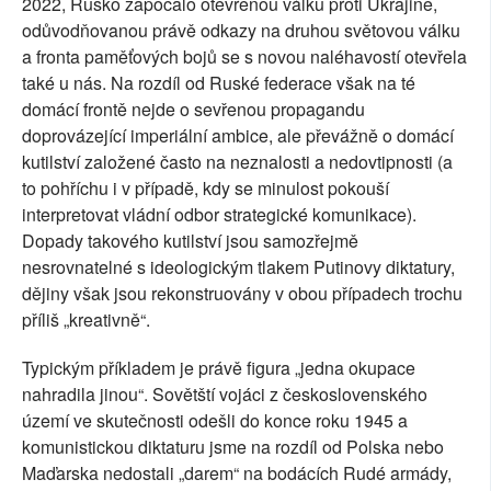
2022, Rusko započalo otevřenou válku proti Ukrajině,
odůvodňovanou právě odkazy na druhou světovou válku
a fronta paměťových bojů se s novou naléhavostí otevřela
také u nás. Na rozdíl od Ruské federace však na té
domácí frontě nejde o sevřenou propagandu
doprovázející imperiální ambice, ale převážně o domácí
kutilství založené často na neznalosti a nedovtipnosti (a
to pohříchu i v případě, kdy se minulost pokouší
interpretovat vládní odbor strategické komunikace).
Dopady takového kutilství jsou samozřejmě
nesrovnatelné s ideologickým tlakem Putinovy diktatury,
dějiny však jsou rekonstruovány v obou případech trochu
příliš „kreativně“.
Typickým příkladem je právě figura „jedna okupace
nahradila jinou“. Sovětští vojáci z československého
území ve skutečnosti odešli do konce roku 1945 a
komunistickou diktaturu jsme na rozdíl od Polska nebo
Maďarska nedostali „darem“ na bodácích Rudé armády,