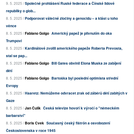
9. 5. 2025 /
Společné prohlášení Ruské federace a Čínské lidové
republiky o glob...
8. 5. 2025 /
Podporovat válečné zločiny a genocidu – a klást u toho
věnce
8. 5. 2025 /
Fabiano Golgo
Americký papež je plivnutím do oka
Trumpovi
8. 5. 2025 /
Kardinálové zvolili amerického papeže Roberta Prevosta,
stal se pap...
8. 5. 2025 /
Fabiano Golgo
Bill Gates obvinil Elona Muska ze zabíjení
dětí
8. 5. 2025 /
Fabiano Golgo
Bartoška byl poslední optimista střední
Evropy
8. 5. 2025 /
Haaretz: Nemůžeme odvracet zrak od záběrů dětí zabitých v
Gaze
8. 5. 2025 /
Jan Čulík
Česká televize hovoří k výročí o "německém
barbarství"
8. 5. 2025 /
Boris Cvek
Současný český fištrón a osvobození
Československa v roce 1945