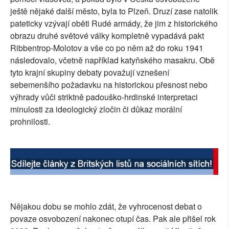
ještě nějaké další město, byla to Plzeň. Druzí zase natolik
pateticky vzývají oběti Rudé armády, že jim z historického
obrazu druhé světové války kompletně vypadává pakt
Ribbentrop-Molotov a vše co po něm až do roku 1941
následovalo, včetně například katyňského masakru. Obě
tyto krajní skupiny debaty považují vznešení
sebemenšího požadavku na historickou přesnost nebo
výhrady vůči striktně padouško-hrdinské interpretaci
minulosti za ideologický zločin či důkaz morální
prohnilosti.
Nějakou dobu se mohlo zdát, že vyhrocenost debat o
povaze osvobození nakonec otupí čas. Pak ale přišel rok