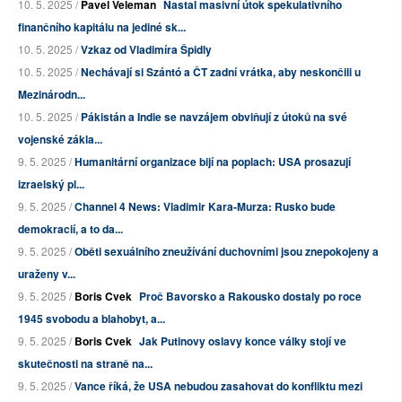
10. 5. 2025 /
Pavel Veleman
Nastal masivní útok spekulativního
finančního kapitálu na jediné sk...
10. 5. 2025 /
Vzkaz od Vladimíra Špidly
10. 5. 2025 /
Nechávají si Szántó a ČT zadní vrátka, aby neskončili u
Mezinárodn...
10. 5. 2025 /
Pákistán a Indie se navzájem obviňují z útoků na své
vojenské zákla...
9. 5. 2025 /
Humanitární organizace bijí na poplach: USA prosazují
izraelský pl...
9. 5. 2025 /
Channel 4 News: Vladimir Kara-Murza: Rusko bude
demokracií, a to da...
9. 5. 2025 /
Oběti sexuálního zneužívání duchovními jsou znepokojeny a
uraženy v...
9. 5. 2025 /
Boris Cvek
Proč Bavorsko a Rakousko dostaly po roce
1945 svobodu a blahobyt, a...
9. 5. 2025 /
Boris Cvek
Jak Putinovy oslavy konce války stojí ve
skutečnosti na straně na...
9. 5. 2025 /
Vance říká, že USA nebudou zasahovat do konfliktu mezi