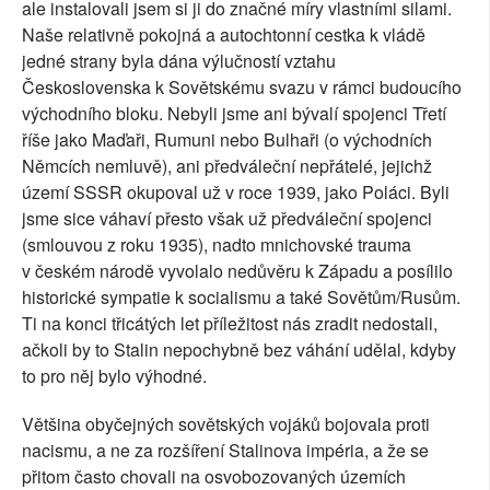
ale instalovali jsem si ji do značné míry vlastními silami.
Naše relativně pokojná a autochtonní cestka k vládě
jedné strany byla dána výlučností vztahu
Československa k Sovětskému svazu v rámci budoucího
východního bloku. Nebyli jsme ani bývalí spojenci Třetí
říše jako Maďaři, Rumuni nebo Bulhaři (o východních
Němcích nemluvě), ani předváleční nepřátelé, jejichž
území SSSR okupoval už v roce 1939, jako Poláci. Byli
jsme sice váhaví přesto však už předváleční spojenci
(smlouvou z roku 1935), nadto mnichovské trauma
v českém národě vyvolalo nedůvěru k Západu a posílilo
historické sympatie k socialismu a také Sovětům/Rusům.
Ti na konci třicátých let příležitost nás zradit nedostali,
ačkoli by to Stalin nepochybně bez váhání udělal, kdyby
to pro něj bylo výhodné.
Většina obyčejných sovětských vojáků bojovala proti
nacismu, a ne za rozšíření Stalinova impéria, a že se
přitom často chovali na osvobozovaných územích