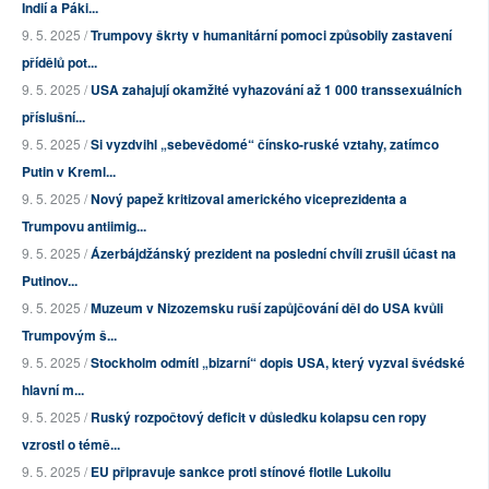
Indií a Páki...
9. 5. 2025 /
Trumpovy škrty v humanitární pomoci způsobily zastavení
přídělů pot...
9. 5. 2025 /
USA zahajují okamžité vyhazování až 1 000 transsexuálních
příslušní...
9. 5. 2025 /
Si vyzdvihl „sebevědomé“ čínsko-ruské vztahy, zatímco
Putin v Kreml...
9. 5. 2025 /
Nový papež kritizoval amerického viceprezidenta a
Trumpovu antiimig...
9. 5. 2025 /
Ázerbájdžánský prezident na poslední chvíli zrušil účast na
Putinov...
9. 5. 2025 /
Muzeum v Nizozemsku ruší zapůjčování děl do USA kvůli
Trumpovým š...
9. 5. 2025 /
Stockholm odmítl „bizarní“ dopis USA, který vyzval švédské
hlavní m...
9. 5. 2025 /
Ruský rozpočtový deficit v důsledku kolapsu cen ropy
vzrostl o témě...
9. 5. 2025 /
EU připravuje sankce proti stínové flotile Lukoilu