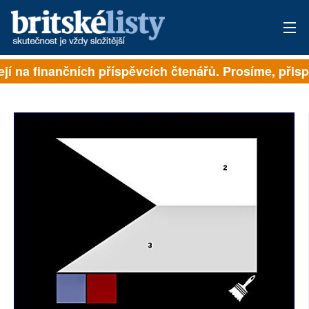
jí na finančních příspěvcích čtenářů. Prosíme, přispě
PŘIHLÁSIT
AKTUÁLNÍ VYDÁNÍ
ARCHIV
ROZHOVORY
TÉMATA
NEJČTENĚJŠÍ ZA 7 DNÍ
AUTOŘI
PŘÍSPĚVKY NA PROVOZ