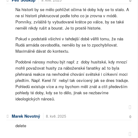
0
Na historii by se mělo pohlížet očima té doby kdy se to stalo. A
ne si historii překrucovat podle toho co je zrovna v módě.
Pomníky, zvláště ty vybudované krátce po válce, by se také
neměli nikdy rušit a bourat. Je to prostě historie.
Pokud v podstatě všichni v tehdejší době věřili tomu, že nás
Rudá armáda osvobodila, nemělo by se to zpochybňovat.
Maximálně dávat do kontextu.
Podobné nánosy mohou být např. z doby husitské, kdy mnozí
mohli považovat husity za náboženské fanatiky ač to byla
přehnaná reakce na nevhodné chování světské i církevní moci
předtím. Např. Kerel IV nebyl tak osvícený jak se dnes traduje.
Pohledů existuje více a my bychom měli znát a ctít především
pohledy té doby, kdy se to dělo, jinak se nezbavíme
ideologických nánosů.
Marek Novotný
8. kvě. 2025
0
delete