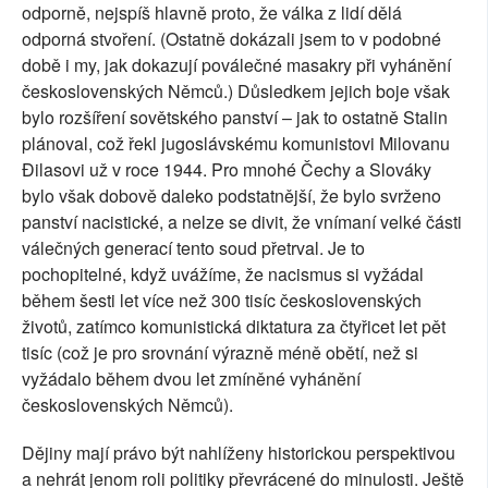
odporně, nejspíš hlavně proto, že válka z lidí dělá
odporná stvoření. (Ostatně dokázali jsem to v podobné
době i my, jak dokazují poválečné masakry při vyhánění
československých Němců.) Důsledkem jejich boje však
bylo rozšíření sovětského panství – jak to ostatně Stalin
plánoval, což řekl jugoslávskému komunistovi Milovanu
Đilasovi už v roce 1944. Pro mnohé Čechy a Slováky
bylo však dobově daleko podstatnější, že bylo svrženo
panství nacistické, a nelze se divit, že vnímaní velké části
válečných generací tento soud přetrval. Je to
pochopitelné, když uvážíme, že nacismus si vyžádal
během šesti let více než 300 tisíc československých
životů, zatímco komunistická diktatura za čtyřicet let pět
tisíc (což je pro srovnání výrazně méně obětí, než si
vyžádalo během dvou let zmíněné vyhánění
československých Němců).
Dějiny mají právo být nahlíženy historickou perspektivou
a nehrát jenom roli politiky převrácené do minulosti. Ještě