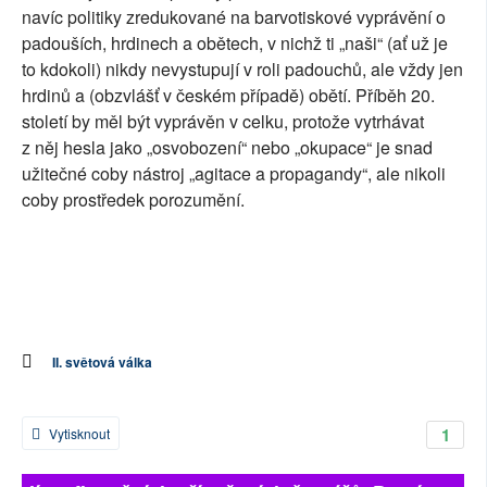
navíc politiky zredukované na barvotiskové vyprávění o
padouších, hrdinech a obětech, v nichž ti „naši“ (ať už je
to kdokoli) nikdy nevystupují v roli padouchů, ale vždy jen
hrdinů a (obzvlášť v českém případě) obětí. Příběh 20.
století by měl být vyprávěn v celku, protože vytrhávat
z něj hesla jako „osvobození“ nebo „okupace“ je snad
užitečné coby nástroj „agitace a propagandy“, ale nikoli
coby prostředek porozumění.
II. světová válka
1
Vytisknout