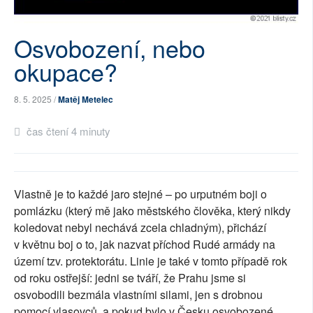
SOCIÁLNÍ SÍTĚ
Osvobození, nebo
RUBRIKY
okupace?
PLNÁ VERZE STRÁNEK
8. 5. 2025 /
Matěj Metelec
čas čtení 4 minuty
Vlastně je to každé jaro stejné – po urputném boji o
pomlázku (který mě jako městského člověka, který nikdy
koledovat nebyl nechává zcela chladným), přichází
v květnu boj o to, jak nazvat příchod Rudé armády na
území tzv. protektorátu. Linie je také v tomto případě rok
od roku ostřejší: jedni se tváří, že Prahu jsme si
osvobodili bezmála vlastními silami, jen s drobnou
pomocí vlasovců, a pokud bylo v Česku osvobozené