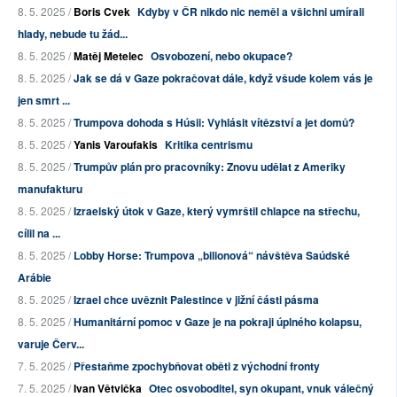
8. 5. 2025 /
Boris Cvek
Kdyby v ČR nikdo nic neměl a všichni umírali
hlady, nebude tu žád...
8. 5. 2025 /
Matěj Metelec
Osvobození, nebo okupace?
8. 5. 2025 /
Jak se dá v Gaze pokračovat dále, když všude kolem vás je
jen smrt ...
8. 5. 2025 /
Trumpova dohoda s Húsii: Vyhlásit vítězství a jet domů?
8. 5. 2025 /
Yanis Varoufakis
Kritika centrismu
8. 5. 2025 /
Trumpův plán pro pracovníky: Znovu udělat z Ameriky
manufakturu
8. 5. 2025 /
Izraelský útok v Gaze, který vymrštil chlapce na střechu,
cílil na ...
8. 5. 2025 /
Lobby Horse: Trumpova „bilionová“ návštěva Saúdské
Arábie
8. 5. 2025 /
Izrael chce uvěznit Palestince v jižní části pásma
8. 5. 2025 /
Humanitární pomoc v Gaze je na pokraji úplného kolapsu,
varuje Červ...
7. 5. 2025 /
Přestaňme zpochybňovat oběti z východní fronty
7. 5. 2025 /
Ivan Větvička
Otec osvoboditel, syn okupant, vnuk válečný