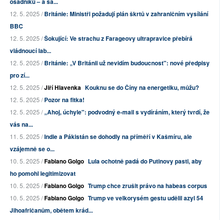
osadníků – a sa...
12. 5. 2025 /
Británie: Ministři požadují plán škrtů v zahraničním vysílání
BBC
12. 5. 2025 /
Šokující: Ve strachu z Farageovy ultrapravice přebírá
vládnoucí lab...
12. 5. 2025 /
Británie: „V Británii už nevidím budoucnost": nové předpisy
pro zí...
12. 5. 2025 /
Jiří Hlavenka
Kouknu se do Číny na energetiku, můžu?
12. 5. 2025 /
Pozor na fitka!
12. 5. 2025 /
„Ahoj, úchyle": podvodný e-mail s vydíráním, který tvrdí, že
vás na...
11. 5. 2025 /
Indie a Pákistán se dohodly na příměří v Kašmíru, ale
vzájemně se o...
10. 5. 2025 /
Fabiano Golgo
Lula ochotně padá do Putinovy pasti, aby
ho pomohl legitimizovat
10. 5. 2025 /
Fabiano Golgo
Trump chce zrušit právo na habeas corpus
10. 5. 2025 /
Fabiano Golgo
Trump ve velkorysém gestu udělil azyl 54
Jihoafričanům, obětem krád...