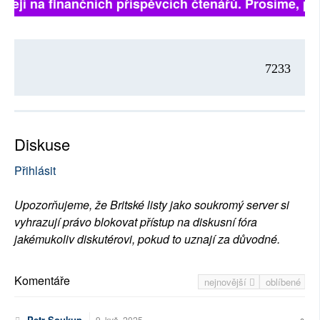
isejí na finančních příspěvcích čtenářů. Prosíme, přis
7233
Diskuse
Přihlásit
Upozorňujeme, že Britské listy jako soukromý server si
vyhrazují právo blokovat přístup na diskusní fóra
jakémukoliv diskutérovi, pokud to uznají za důvodné.
Komentáře
nejnovější
oblíbené
Petr Soukup
9. kvě. 2025