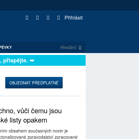
Přihlásit
PĚVKY
řispějte. ➥
OBJEDNAT PŘEDPLATNÉ
hno, vůči čemu jsou
ské listy opakem
ním obsahem současných novin je
ionalizované zpravodajství zpracované