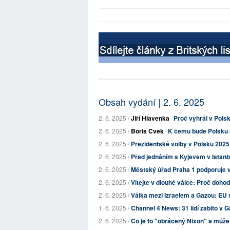
Obsah vydání | 2. 6. 2025
2. 6. 2025 /
Jiří Hlavenka
Proč vyhrál v Pols
2. 6. 2025 /
Boris Cvek
K čemu bude Polsku z
2. 6. 2025 /
Prezidentské volby v Polsku 2025: 
2. 6. 2025 /
Před jednáním s Kyjevem v Istanbu
2. 6. 2025 /
Městský úřad Praha 1 podporuje 
2. 6. 2025 /
Vítejte v dlouhé válce: Proč dohoda
2. 6. 2025 /
Válka mezi Izraelem a Gazou: EU s
1. 6. 2025 /
Channel 4 News: 31 lidí zabito v Gaz
2. 6. 2025 /
Co je to "obrácený Nixon" a může