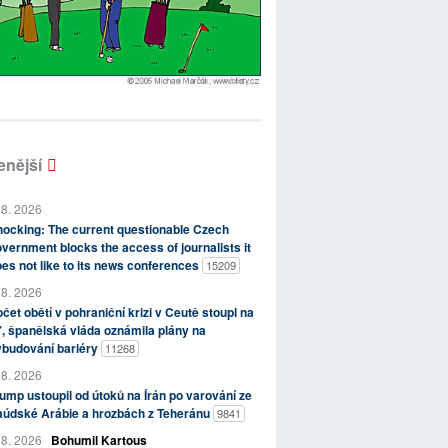
enější
 8. 2026
ocking: The current questionable Czech
vernment blocks the access of journalists it
es not like to its news conferences
15209
 8. 2026
čet obětí v pohraniční krizi v Ceutě stoupl na
, španělská vláda oznámila plány na
ybudování bariéry
11268
 8. 2026
ump ustoupil od útoků na Írán po varování ze
aúdské Arábie a hrozbách z Teheránu
9841
 8. 2026
Bohumil Kartous