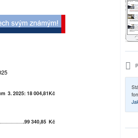
P
025
St
tům 3. 2025:
18 004,81Kč
for
Ja
.................
.
99 340,85
Kč