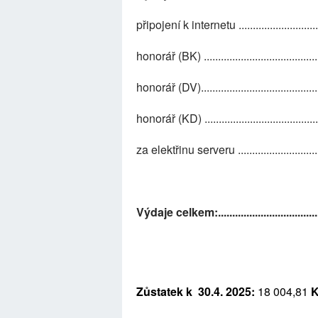
připojení k internetu ............................
honorář (BK) ......................................
honorář (DV).......................................
honorář (KD) ......................................
za elektřinu serveru ............................
Výdaje celkem:......................................
Zůstatek k 30.4. 2025:
18 004,81