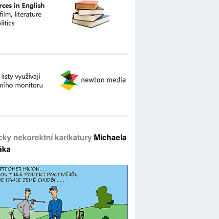
icky nekorektní karikatury
Michaela
áka