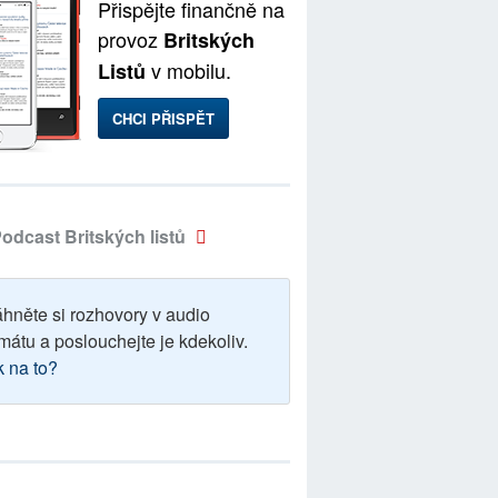
Přispějte finančně na
provoz
Britských
v mobilu.
Listů
CHCI PŘISPĚT
odcast Britských listů
áhněte si rozhovory v audio
mátu a poslouchejte je kdekoliv.
k na to?