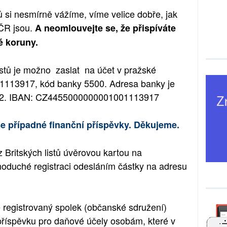
 si nesmírně vážíme, víme velice dobře, jak
ČR jsou.
A neomlouvejte se, že přispíváte
dé koruny.
istů je možno zaslat na účet v pražské
001113917, kód banky 5500. Adresa banky je
a 2. IBAN: CZ4455000000001001113917
e případné finanční příspěvky. Děkujeme.
 Britských listů úvěrovou kartou na
oduché registraci odesláním částky na adresu
ě registrovaný spolek (občanské sdružení)
 příspěvku pro daňové účely osobám, které v