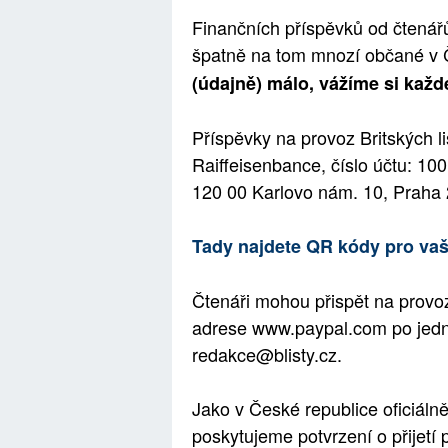
Finančních příspěvků od čtenářů
špatně na tom mnozí občané v 
(údajně) málo, vážíme si kaž
Příspěvky na provoz Britských l
Raiffeisenbance, číslo účtu: 1
120 00 Karlovo nám. 10, Prah
Tady najdete QR kódy pro vaš
Čtenáři mohou přispět na provoz
adrese www.paypal.com po jedn
redakce@blisty.cz.
Jako v České republice oficiáln
poskytujeme potvrzení o přijetí