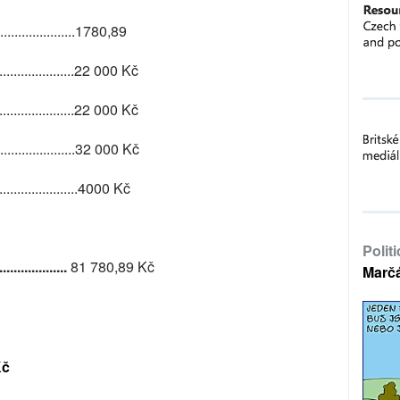
.....................1780,89
.......................22 000 Kč
.......................22 000 Kč
.......................32 000 Kč
......................4000 Kč
Polit
................
81 780,89
Kč
Marč
Kč