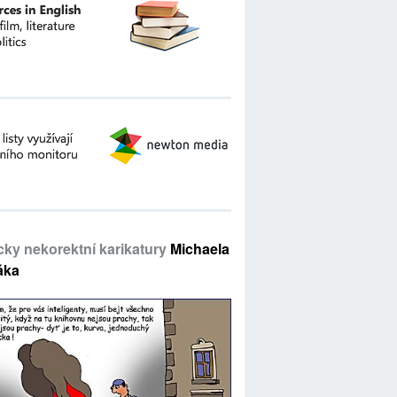
icky nekorektní karikatury
Michaela
áka