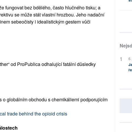
st
e fungovat bez bdělého, často hlučného tisku; a
rektivu se může stát vlastní hrozbou. Jeho nadační
činem sebeočisty i idealistickým gestem vůči
Nejsd
6.
ther“ od ProPublica odhalující fatální důsledky
Ja
ře
s o globálním obchodu s chemikáliemi podporujícím
al trade behind the opioid crisis
álostech