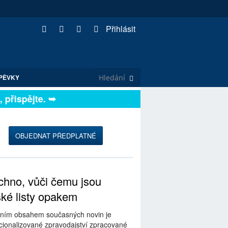
Přihlásit
PĚVKY
ispějte. ➥
OBJEDNAT PŘEDPLATNÉ
hno, vůči čemu jsou
ské listy opakem
ním obsahem současných novin je
ionalizované zpravodajství zpracované