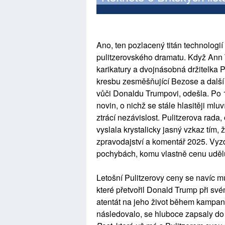
Ano, ten pozlacený titán technologií
pulitzerovského dramatu. Když Ann
karikatury a dvojnásobná držitelka Pu
kresbu zesměšňující Bezose a další o
vůči Donaldu Trumpovi, odešla. Po 17
novin, o nichž se stále hlasitěji ml
ztrácí nezávislost. Pulitzerova rada
vyslala krystalicky jasný vzkaz tím,
zpravodajství a komentář 2025. Vyzd
pochybách, komu vlastně cenu uděl
Letošní Pulitzerovy ceny se navíc m
které přetvořil Donald Trump při sv
atentát na jeho život během kampaně
následovalo, se hluboce zapsaly do