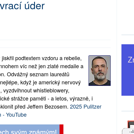
vrací úder
 jiskřil podtextem vzdoru a rebelie,
mnohem víc než jen zlaté medaile a
ýkon. Odvážný seznam laureátů
 nejlépe, když je americký nervový
, vyzdvihnout whistleblowery,
ké strážce paměti - a letos, výrazně, i
a sklonit před Jeffem Bezosem.
2025 Pulitzer
m - YouTube