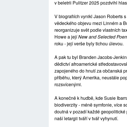
v beletrii Pulitzer 2025 pozdvihl hla
V biografiích vynikl Jason Roberts 
vědeckého objevu mezi Linném a Bu
reorganizuje svět podle vlastních ta
Howe a její
New and Selected Poe
roku - její verše byly tichou úlevou.
A pak tu byl Branden Jacobs-Jenkin
dědictví afroamerické středostavovs
zapojeného do hnutí za občanská pr
příběhu, který Amerika, neustále popí
rozsvícenými.
A konečně k hudbě, kde Susie Ibarra
biodiverzity - méně symfonie, více s
doutná v pozadí každé geopolitické 
naší letargii tváří v tvář vyhynutí.