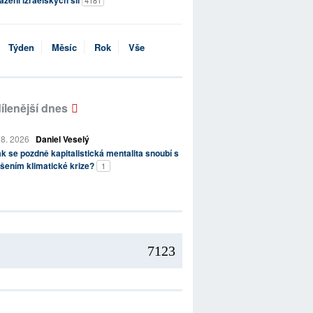
ažení izraelských sil
4181
Týden
Měsíc
Rok
Vše
ílenější dnes
 8. 2026
Daniel Veselý
k se pozdně kapitalistická mentalita snoubí s
šením klimatické krize?
1
7123