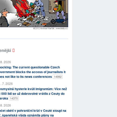
enější
 8. 2026
ocking: The current questionable Czech
vernment blocks the access of journalists it
es not like to its news conferences
14992
. 7. 2026
smyslná hysterie kvůli imigrantům: Více než
 000 lidí se už dobrovolně vrátilo z Ceuty do
aroka
14370
 8. 2026
čet obětí v pohraniční krizi v Ceutě stoupl na
, španělská vláda oznámila plány na