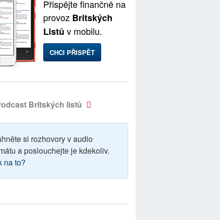
Přispějte finančně na
provoz
Britských
v mobilu.
Listů
CHCI PŘISPĚT
odcast Britských listů
áhněte si rozhovory v audio
mátu a poslouchejte je kdekoliv.
k na to?