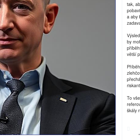
tak, a
pobavi
a aby 
zadava
Výsled
by moh
příběh
větší 
Příběh
zlehčo
přechá
riskant
To vše
refero
škály 