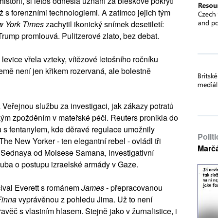
historii, si letos odnesla uznání za bleskové pokrytí
áž s forenzními technologiemi. A zatímco jejich tým
 York Times
zachytil ikonický snímek desetiletí:
 Trump promlouvá. Pulitzerové zlato, bez debat.
levice vřela vzteky, vítězové letošního ročníku
země není jen křikem rozervaná, ale bolestně
 Veřejnou službu za investigaci, jak zákazy potratů
kým zpožděním v mateřské péči. Reuters pronikla do
 s fentanylem, kde děravé regulace umožnily
Polit
he New Yorker - ten elegantní rebel - ovládl tři
Marč
e Sednaya od Moisese Samana, investigativní
uba o postupu izraelské armády v Gaze.
rcival Everett s románem
James
- přepracovanou
Finna
vyprávěnou z pohledu Jima. Už to není
avěč s vlastním hlasem. Stejně jako v žurnalistice, i