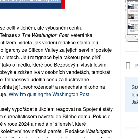
 se ocitl v tichém, ale výbušném centru
 Telnaes z
The Washington Post
, veteránka
litzera, viděla, jak vedení redakce stáhlo její
ligarchy ze Silicon Valley za jejich servilní postoje
 letech. Její rezignace byla raketou přes příď
uví jako o médiu, které pod Bezosovým vlastnictvím
P
, obvykle zdrženlivá v osobních vendetách, tentokrát
 že Telnaesové udělila cenu za Ilustrované
vihla její „neohroženost“ a nenechala nikoho na
St
uje.
Why I'm quitting the Washington Post
for
Ja
usely vypořádat s úkolem reagovat na Spojené státy,
ém surrealistickém návratu do Bílého domu. Pokus o
 v roce 2024 a mediální šílenství, které
 kolektivní novinářské paměti. Redakce
Washington