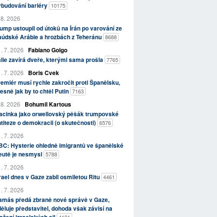
ybudování bariéry
10175
 8. 2026
ump ustoupil od útoků na Írán po varování ze
aúdské Arábie a hrozbách z Teheránu
8688
. 7. 2026
Fabiano Golgo
álie zavírá dveře, kterými sama prošla
7765
. 7. 2026
Boris Cvek
emiér musí rychle zakročit proti Španělsku,
esně jak by to chtěl Putin
7163
 8. 2026
Bohumil Kartous
acinka jako orwellovský pěšák trumpovské
titeze o demokracii (o skutečnosti)
6576
. 7. 2026
C: Hysterie ohledně imigrantů ve španělské
eutě je nesmysl
5788
. 7. 2026
rael dnes v Gaze zabil osmiletou Ritu
4461
. 7. 2026
amás předá zbraně nové správě v Gaze,
ěluje představitel, dohoda však závisí na