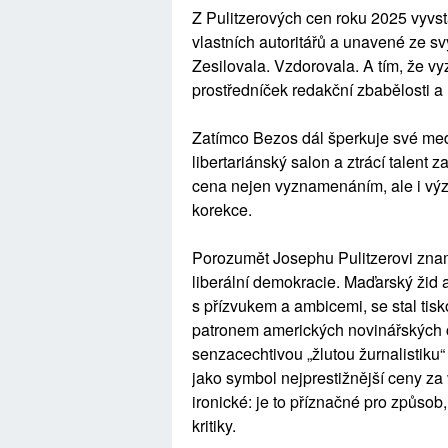
Z Pulitzerových cen roku 2025 vyvs
vlastních autoritářů a unavené ze s
Zesilovala. Vzdorovala. A tím, že v
prostředníček redakční zbabělosti a
Zatímco Bezos dál šperkuje své me
libertariánský salon a ztrácí talent 
cena nejen vyznamenáním, ale i výzv
korekce.
Porozumět Josephu Pulitzerovi zn
liberální demokracie. Maďarský žid a
s přízvukem a ambicemi, se stal ti
patronem amerických novinářských ct
senzacechtivou „žlutou žurnalistiku“
jako symbol nejprestižnější ceny za 
ironické: je to příznačné pro způsob, 
kritiky.