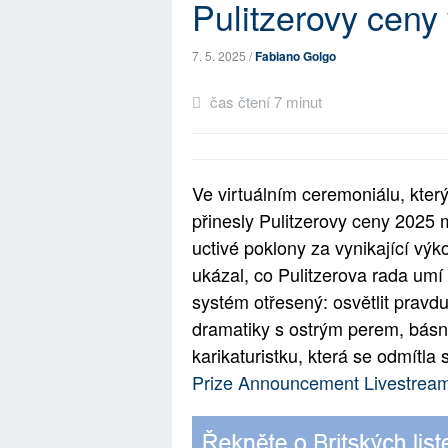
Pulitzerovy ceny 
7. 5. 2025 /
Fabiano Golgo
čas čtení 7 minut
Ve virtuálním ceremoniálu, který
přinesly Pulitzerovy ceny 2025 
uctivé poklony za vynikající v
ukázal, co Pulitzerova rada umí
systém otřesený: osvětlit pravdu
dramatiky s ostrým perem, básnic
karikaturistku, která se odmítl
Prize Announcement Livestrea