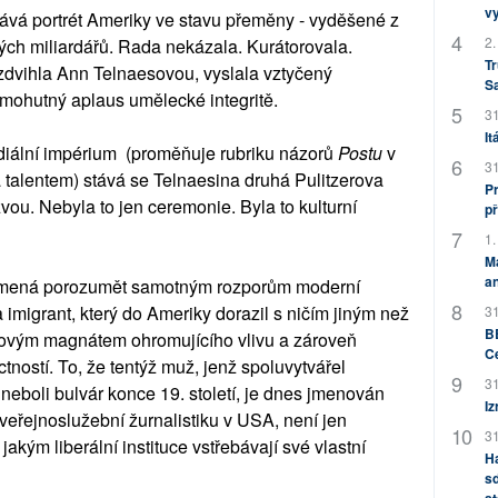
v
tává portrét Ameriky ve stavu přeměny - vyděšené z
2.
vých miliardářů. Rada nekázala. Kurátorovala.
Tr
yzdvihla Ann Telnaesovou, vyslala vztyčený
S
 mohutný aplaus umělecké integritě.
31
It
diální impérium (proměňuje rubriku názorů
Postu
v
31
za talentem) stává se Telnaesina druhá Pulitzerova
Pr
ou. Nebyla to jen ceremonie. Byla to kulturní
př
1.
M
an
amená porozumět samotným rozporům moderní
 imigrant, který do Ameriky dorazil s ničím jiným než
31
BB
skovým magnátem ohromujícího vlivu a zároveň
C
ností. To, že tentýž muž, jenž spoluvytvářel
31
 neboli bulvár konce 19. století, je dnes jmenován
Iz
veřejnoslužební žurnalistiku v USA, není jen
31
jakým liberální instituce vstřebávají své vlastní
H
sd