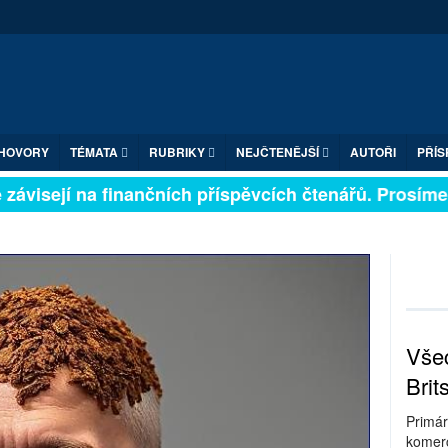
HOVORY
TÉMATA
RUBRIKY
NEJČTENĚJŠÍ
AUTOŘI
PŘÍS
ávisejí na finančních příspěvcích čtenářů. Prosíme, př
Všec
Brit
Primár
komerc