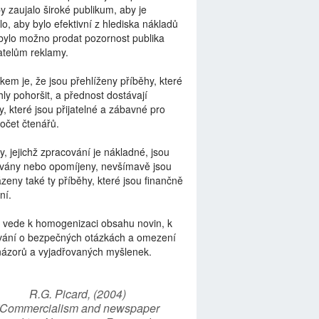
by zaujalo široké publikum, aby je
lo, aby bylo efektivní z hlediska nákladů
bylo možno prodat pozornost publika
telům reklamy.
kem je, že jsou přehlíženy příběhy, které
ly pohoršit, a přednost dostávají
y, které jsou přijatelné a zábavné pro
počet čtenářů.
y, jejichž zpracování je nákladné, jsou
vány nebo opomíjeny, nevšímavě jsou
zeny také ty příběhy, které jsou finančně
ní.
 vede k homogenizaci obsahu novin, k
vání o bezpečných otázkách a omezení
názorů a vyjadřovaných myšlenek.
R.G. Picard, (2004)
“Commercialism and newspaper