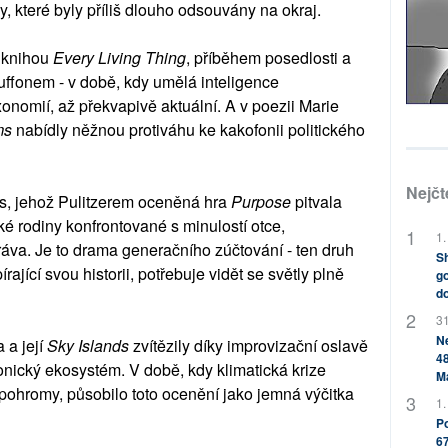
sy, které byly příliš dlouho odsouvány na okraj.
s knihou
Every Living Thing
, příběhem posedlosti a
ffonem - v době, kdy umělá inteligence
xonomií, až překvapivě aktuální. A v poezii Marie
ms
nabídly něžnou protiváhu ke kakofonii politického
Nejčt
s, jehož Pulitzerem oceněná hra
Purpose
pitvala
ké rodiny konfrontované s minulostí otce,
1.
áva. Je to drama generačního zúčtování - ten druh
Sh
rající svou historii, potřebuje vidět se světly plně
go
do
31
Ne
 a její
Sky Islands
zvítězily díky improvizační oslavě
48
onický ekosystém. V době, kdy klimatická krize
M
pohromy, působilo toto ocenění jako jemná výčitka
1.
Po
67