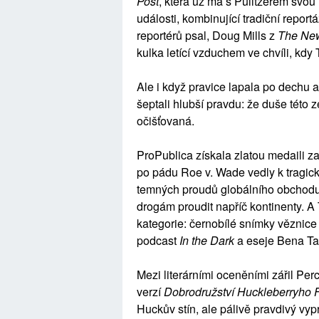
Post
, která už má s Pulitzerem svou 
události, kombinující tradiční report
reportérů psal, Doug Mills z
The New
kulka letící vzduchem ve chvíli, kdy
Ale i když pravice lapala po dechu a 
šeptali hlubší pravdu: že duše této 
očišťovaná.
ProPublica získala zlatou medaili za
po pádu Roe v. Wade vedly k tragic
temných proudů globálního obchodu
drogám proudit napříč kontinenty. A T
kategorie: černobílé snímky věznic
podcast
In the Dark
a eseje Bena Ta
Mezi literárními oceněními zářil Pe
verzí
Dobrodružství Huckleberryho 
Huckův stín, ale pálivě pravdivý vypr