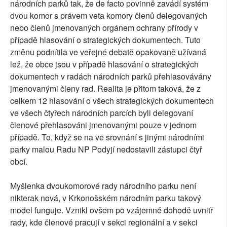
národních parků tak, že de facto povinně zavádí systém
dvou komor s právem veta komory členů delegovaných
nebo členů jmenovaných orgánem ochrany přírody v
případě hlasování o strategických dokumentech. Tuto
změnu podnítila ve veřejné debatě opakovaně užívaná
lež, že obce jsou v případě hlasování o strategických
dokumentech v radách národních parků přehlasovávány
jmenovanými členy rad. Realita je přitom taková, že z
celkem 12 hlasování o všech strategických dokumentech
ve všech čtyřech národních parcích byli delegovaní
členové přehlasováni jmenovanými pouze v jednom
případě. To, když se na ve srovnání s jinými národními
parky malou Radu NP Podyjí nedostavili zástupci čtyř
obcí.
Myšlenka dvoukomorové rady národního parku není
nikterak nová, v Krkonošském národním parku takový
model funguje. Vznikl ovšem po vzájemné dohodě uvnitř
rady, kde členové pracují v sekci regionální a v sekci