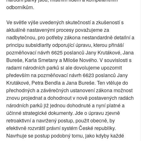
odborníkům.
Ve světle výše uvedených skutečností a zkušeností s
aktuálně nastavenými procesy považujeme za
nadbytečnou, pro potřeby zákona nestandardně detailní a
principu subsidiarity odporující úpravu, kterou přináší
pozměňovací návrh 6625 poslanců Jany Krutákové, Jana
Bureše, Karla Smetany a Miloše Nového. V souvislosti s
radami národních parků si ale dovolujeme upozornit
především na pozměňovací návrh 6623 poslanců Jany
Krutákové, Petra Bendla a Jana Bureše. Ten vtěluje do
přechodných a závěrečných ustanovení zákona možnost
znovu projednat a dohodnout v nově postavených radách
národních parků již jednou dohodnuté a nyní platné a
účinné strategické dokumenty. Jde o úpravu zjevně
retroaktivní a navržený postup, použit obecně, by
efektivně rozvrátil právní systém České republiky.
Navrhuje se postup podobný tomu, jako kdyby každé