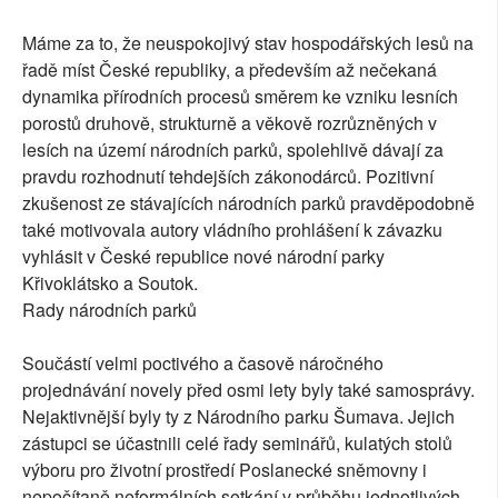
Máme za to, že neuspokojivý stav hospodářských lesů na
řadě míst České republiky, a především až nečekaná
dynamika přírodních procesů směrem ke vzniku lesních
porostů druhově, strukturně a věkově rozrůzněných v
lesích na území národních parků, spolehlivě dávají za
pravdu rozhodnutí tehdejších zákonodárců. Pozitivní
zkušenost ze stávajících národních parků pravděpodobně
také motivovala autory vládního prohlášení k závazku
vyhlásit v České republice nové národní parky
Křivoklátsko a Soutok.
Rady národních parků
Součástí velmi poctivého a časově náročného
projednávání novely před osmi lety byly také samosprávy.
Nejaktivnější byly ty z Národního parku Šumava. Jejich
zástupci se účastnili celé řady seminářů, kulatých stolů
výboru pro životní prostředí Poslanecké sněmovny i
nepočítaně neformálních setkání v průběhu jednotlivých