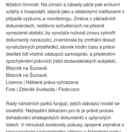
těžební činnosti. Na zonaci a zásady péče pak smluvní
vztahy s hospodáři, stejně jako s vědeckými institucemi v
případě výzkumu a monitoringu. Změna v základních
dokumentech, nedávno schválených na přesně
vymezené období, by vyvolala nutnost znovu vytvořit
dokumenty navazující, znamenala by zmrhání dosud
vynaložených prostředků, stovek hodin času a práce
desítek lidí včetně zástupců samospráv, a především
zpochybnění právních jistot dodavatelských subjektů.
Březník na Šumavě.
Březník na Šumavě.
Licence | Některá práva vyhrazena
Foto | Zdeněk Svoboda / Flickr.com
Rady národních parků fungují, jejich stávající model se
osvědčil. Nejlepším důkazem pro to je právě proces
dohadování strategických dokumentů v uplynulých
letech. V minulosti existovaly pokusy, spojené zejména s
prosazováním samostatného zákona o Národním parku