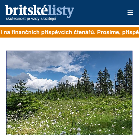
na finančních příspěvcích čtenářů. Prosíme, přispějte.
PŘIHLÁSIT
AKTUÁLNÍ VYDÁNÍ
ARCHIV
ROZHOVORY
TÉMATA
NEJČTENĚJŠÍ ZA 7 DNÍ
AUTOŘI
PŘÍSPĚVKY NA PROVOZ