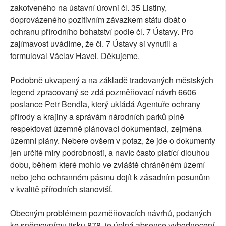
zakotveného na ústavní úrovni čl. 35 Listiny,
doprovázeného pozitivním závazkem státu dbát o
ochranu přírodního bohatství podle čl. 7 Ústavy. Pro
zajímavost uvádíme, že čl. 7 Ústavy si vynutil a
formuloval Václav Havel. Děkujeme.
Podobně ukvapený a na základě tradovaných městských
legend zpracovaný se zdá pozměňovací návrh 6606
poslance Petr Bendla, který ukládá Agentuře ochrany
přírody a krajiny a správám národních parků plně
respektovat územně plánovací dokumentaci, zejména
územní plány. Nebere ovšem v potaz, že jde o dokumenty
jen určité míry podrobnosti, a navíc často platící dlouhou
dobu, během které mohlo ve zvláště chráněném území
nebo jeho ochranném pásmu dojít k zásadním posunům
v kvalitě přírodních stanovišť.
Obecným problémem pozměňovacích návrhů, podaných
ke sněmovnímu tisku 878, je úplná absence vyhodnocení