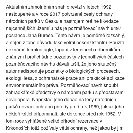
Aktuálním zhmotněním snah o revizi v letech 1992
nastoupené a v roce 2017 potvrzené cesty ochrany
národních parků v Česku a nástrojem reálné likvidace
nejcennějších území u nás je pozměňovací návrh 6497
poslance Jana Bureše. Tento návrh je poměrně rozsáhlý,
a nejen z toho důvodu také velmi nekonzistentní. Použití
neznámé terminologie, tápání v termínech odborníkům
známým i protichůdné požadavky v jednotlivých částech
pozměňovacího návrhu dávají tušit, že jeho skutečný
autor nedisponuje poznatky o biologických procesech,
ekologii lesa, z ochranářské praxe ani praktické aplikace
environmentálního práva. Pozměňovací návrh snoubí
zahrádkářské představy o národním parku s představami
developera. Například jeho dopad na lesy národních
parků nevrací ochranu přírody před rok 1989, jak už jeho
někteří kritici připomínají, ale dokonce před rok 1952. V
tom roce vyhlášené velké přírodní rezervace v
Krkonoších totiž požívaly větší ochrany, než jakou by jim