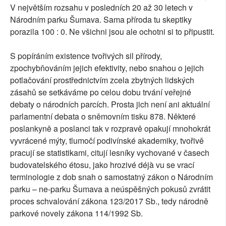
V největším rozsahu v posledních 20 až 30 letech v
Národním parku Šumava. Sama příroda tu skeptiky
porazila 100 : 0. Ne všichni jsou ale ochotni si to připustit.
S popíráním existence tvořivých sil přírody,
zpochybňováním jejich efektivity, nebo snahou o jejich
potlačování prostřednictvím zcela zbytných lidských
zásahů se setkáváme po celou dobu trvání veřejné
debaty o národních parcích. Prosta jich není ani aktuální
parlamentní debata o sněmovním tisku 878. Některé
poslankyně a poslanci tak v rozpravě opakují mnohokrát
vyvrácené mýty, tlumočí podivínské akademiky, tvořivě
pracují se statistikami, citují lesníky vychované v časech
budovatelského étosu, jako hrozivé déjà vu se vrací
terminologie z dob snah o samostatný zákon o Národním
parku – ne-parku Šumava a neúspěšných pokusů zvrátit
proces schvalování zákona 123/2017 Sb., tedy národně
parkové novely zákona 114/1992 Sb.