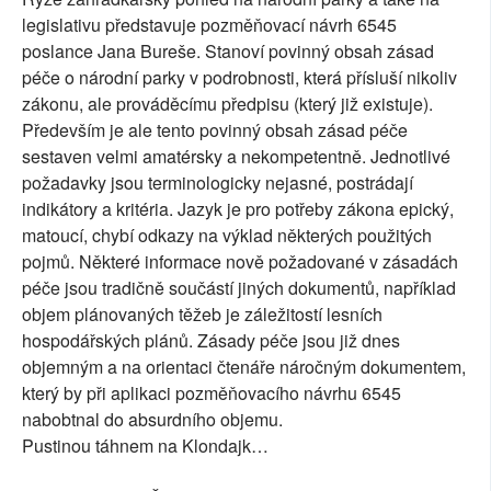
legislativu představuje pozměňovací návrh 6545
poslance Jana Bureše. Stanoví povinný obsah zásad
péče o národní parky v podrobnosti, která přísluší nikoliv
zákonu, ale prováděcímu předpisu (který již existuje).
Především je ale tento povinný obsah zásad péče
sestaven velmi amatérsky a nekompetentně. Jednotlivé
požadavky jsou terminologicky nejasné, postrádají
indikátory a kritéria. Jazyk je pro potřeby zákona epický,
matoucí, chybí odkazy na výklad některých použitých
pojmů. Některé informace nově požadované v zásadách
péče jsou tradičně součástí jiných dokumentů, například
objem plánovaných těžeb je záležitostí lesních
hospodářských plánů. Zásady péče jsou již dnes
objemným a na orientaci čtenáře náročným dokumentem,
který by při aplikaci pozměňovacího návrhu 6545
nabobtnal do absurdního objemu.
Pustinou táhnem na Klondajk…