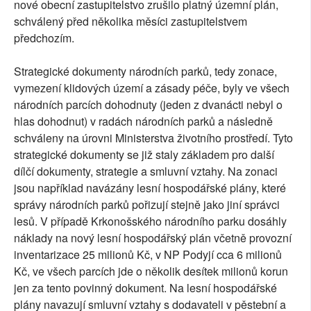
nové obecní zastupitelstvo zrušilo platný územní plán,
schválený před několika měsíci zastupitelstvem
předchozím.
Strategické dokumenty národních parků, tedy zonace,
vymezení klidových území a zásady péče, byly ve všech
národních parcích dohodnuty (jeden z dvanácti nebyl o
hlas dohodnut) v radách národních parků a následně
schváleny na úrovni Ministerstva životního prostředí. Tyto
strategické dokumenty se již staly základem pro další
dílčí dokumenty, strategie a smluvní vztahy. Na zonaci
jsou například navázány lesní hospodářské plány, které
správy národních parků pořizují stejně jako jiní správci
lesů. V případě Krkonošského národního parku dosáhly
náklady na nový lesní hospodářský plán včetně provozní
inventarizace 25 milionů Kč, v NP Podyjí cca 6 milionů
Kč, ve všech parcích jde o několik desítek milionů korun
jen za tento povinný dokument. Na lesní hospodářské
plány navazují smluvní vztahy s dodavateli v pěstební a