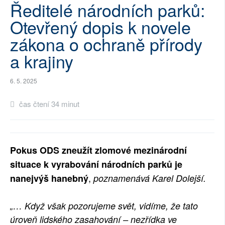
Ředitelé národních parků:
SOCIÁLNÍ SÍTĚ
Otevřený dopis k novele
RUBRIKY
zákona o ochraně přírody
a krajiny
PLNÁ VERZE STRÁNEK
6. 5. 2025
čas čtení 34 minut
Pokus ODS zneužít zlomové mezinárodní
situace k vyrabování národních parků je
,
nanejvýš hanebný
poznamenává Karel Dolejší.
„… Když však pozorujeme svět, vidíme, že tato
úroveň lidského zasahování – nezřídka ve