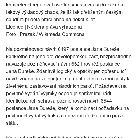
kompetenci regulovat overturismus a vnáší do zákona
takový výkladový chaos, že již tak přetíženým českým
soudům přidělá práci hned na několik let.
Licence | Některá práva vyhrazena
Foto | Prazak / Wikimeda Commons
Na pozměňovací návrh 6497 poslance Jana Bureše,
konkrétně na jeho pro-developerskou část, bezprostředně
navazuje pozměňovací návrh 6621 rovněž poslance
Jana Bureše. Zdánlivě logický a opticky jen zpřesňující
návrh znamená ve spojení s předchozím otevření cesty k
živelnému zastavování národních parků. Požadavek na
povinné vydání výjimky odporuje správnímu řádu.
Identickou roli sehrává pozměňovací návrh 6544
poslance Jana Bureše, který je kombinací požadavku na
povinnost vydat výjimku a omezení předkupního práva
státu.
Ryze zahrádkářský pohled na národní parky a také na