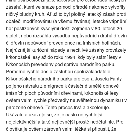
zásahů, které ve snaze pomoci přírodě nakonec vytvořily
ničivý bludný kruh. Ať už to byl plošný letecký zásah proti
obaleči modřínovému (a všemu živému), letecké vápnění
hor postižených kyselými dešti zejména v 80. letech 20.
století, nebo rozsáhlá výsadba nepůvodních druhů dřevin
či dřevin nepůvodní provenience na imisních holinách.
Nejrůznější kuriózní nápady a necitlivé zásahy provázely
krkonošské lesy až do roku 1994, kdy byly státní lesy v
Krkonoších převedeny pod správu národního parku.
Poměrně rychle došlo zásluhou spoluzakladatele
Krkonošského národního parku profesora Josefa Fanty
po jeho návratu z emigrace k částečné umělé obnově
imisních ploch původními dřevinami, krkonošské lesy
ovšem velmi rychle předvedly neuvěřitelnou dynamiku i v
přirozené obnově. Tento proces trvá a akceleruje.
Ukázalo a ukazuje se, že je často nejrychlejší,
nejefektivnější a také nejlevnější prostě nedělat nic. Pro
člověka je ovšem zároveň velmi těžké si připustit, že