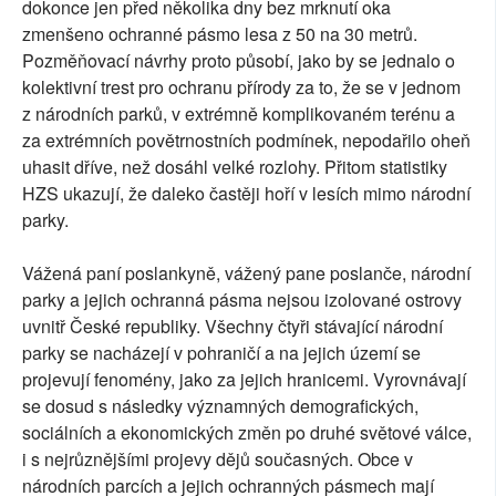
dokonce jen před několika dny bez mrknutí oka
zmenšeno ochranné pásmo lesa z 50 na 30 metrů.
Pozměňovací návrhy proto působí, jako by se jednalo o
kolektivní trest pro ochranu přírody za to, že se v jednom
z národních parků, v extrémně komplikovaném terénu a
za extrémních povětrnostních podmínek, nepodařilo oheň
uhasit dříve, než dosáhl velké rozlohy. Přitom statistiky
HZS ukazují, že daleko častěji hoří v lesích mimo národní
parky.
Vážená paní poslankyně, vážený pane poslanče, národní
parky a jejich ochranná pásma nejsou izolované ostrovy
uvnitř České republiky. Všechny čtyři stávající národní
parky se nacházejí v pohraničí a na jejich území se
projevují fenomény, jako za jejich hranicemi. Vyrovnávají
se dosud s následky významných demografických,
sociálních a ekonomických změn po druhé světové válce,
i s nejrůznějšími projevy dějů současných. Obce v
národních parcích a jejich ochranných pásmech mají