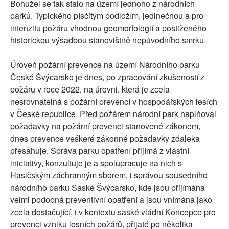
Bohužel se tak stalo na území jednoho z národních
parků. Typického písčitým podložím, jedinečnou a pro
intenzitu požáru vhodnou geomorfologií a postiženého
historickou výsadbou stanovištně nepůvodního smrku.
Úroveň požární prevence na území Národního parku
České Švýcarsko je dnes, po zpracování zkušeností z
požáru v roce 2022, na úrovni, která je zcela
nesrovnatelná s požární prevencí v hospodářských lesích
v České republice. Před požárem národní park naplňoval
požadavky na požární prevenci stanovené zákonem,
dnes prevence veškeré zákonné požadavky zdaleka
přesahuje. Správa parku opatření přijímá z vlastní
iniciativy, konzultuje je a spolupracuje na nich s
Hasičským záchranným sborem, i správou sousedního
národního parku Saské Švýcarsko, kde jsou přijímána
velmi podobná preventivní opatření a jsou vnímána jako
zcela dostačující, i v kontextu saské vládní Koncepce pro
prevenci vzniku lesních požárů, přijaté po několika