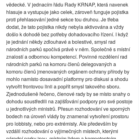
vědecké. V jednacím řádu Rady KRNAP, která navenek
hlasuje a vystupuje jako celek, zároveň funguje pojistka
proti přehlasování jedné sekce tou druhou. Je třeba
dodat, že tato pojistka nikdy nebyla aktivována a vždy
došlo k dohodě bez potřeby dohadovacího řízení. I když
je jednání někdy zdlouhavé a bolestivé, smysl rad
národních parků spočívá právě v něm. Společně s místní
znalostí a odbornou kompetencí. Povinné rozdělení rad
národních parků na komoru členů delegovaných a
komoru členů jmenovaných orgánem ochrany přírody by
mohlo namísto dosavadní platformy pro diskusi a shodu
vytvořit frontovou linii a popřít smysl takového sboru.
Zjednodušeně řečeno, členové rady by se místo snahy o
dohodu soustředili na zajišťování podpory pro své postoje
u jednotlivých ministrů. Přesun rozhodování ve sporných
bodech na úroveň vlády by znamenal vytvoření prostoru
pro lobbisty, nebo pro extrémisty. Ale především by
vzdálil rozhodování o výjimečných místech, kterými
národní parky jsou, místním lidem a kompetentním