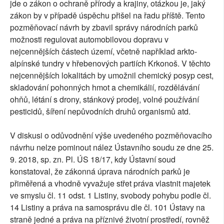
jde o zákon o ochraně přírody a krajiny, otázkou je, jaký
zákon by v případě úspěchu přišel na řadu příště. Tento
pozměňovací návrh by zbavil správy národních parků
možnosti regulovat automobilovou dopravu v
nejcennějších částech území, včetně například arkto-
alpínské tundry v hřebenových partiích Krkonoš. V těchto
nejcennějších lokalitách by umožnil chemický posyp cest,
skladování pohonných hmot a chemikálií, rozdělávání
ohňů, létání s drony, stánkový prodej, volné používání
pesticidů, šíření nepůvodních druhů organismů atd.
V diskusi o odůvodnění výše uvedeného pozměňovacího
návrhu nelze pominout nález Ústavního soudu ze dne 25.
9. 2018, sp. zn. Pl. ÚS 18/17, kdy Ústavní soud
konstatoval, že zákonná úprava národních parků je
přiměřená a vhodně vyvažuje střet práva vlastnit majetek
ve smyslu čl. 11 odst. 1 Listiny, svobody pohybu podle čl.
14 Listiny a práva na samosprávu dle čl. 101 Ústavy na
straně jedné a práva na příznivé životní prostředí, rovněž