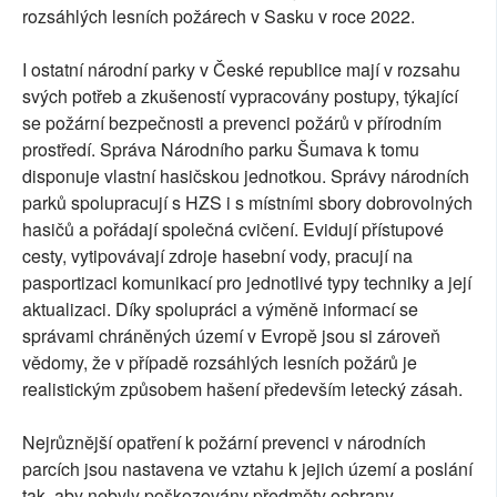
rozsáhlých lesních požárech v Sasku v roce 2022.
I ostatní národní parky v České republice mají v rozsahu
svých potřeb a zkušeností vypracovány postupy, týkající
se požární bezpečnosti a prevenci požárů v přírodním
prostředí. Správa Národního parku Šumava k tomu
disponuje vlastní hasičskou jednotkou. Správy národních
parků spolupracují s HZS i s místními sbory dobrovolných
hasičů a pořádají společná cvičení. Evidují přístupové
cesty, vytipovávají zdroje hasební vody, pracují na
pasportizaci komunikací pro jednotlivé typy techniky a její
aktualizaci. Díky spolupráci a výměně informací se
správami chráněných území v Evropě jsou si zároveň
vědomy, že v případě rozsáhlých lesních požárů je
realistickým způsobem hašení především letecký zásah.
Nejrůznější opatření k požární prevenci v národních
parcích jsou nastavena ve vztahu k jejich území a poslání
tak, aby nebyly poškozovány předměty ochrany