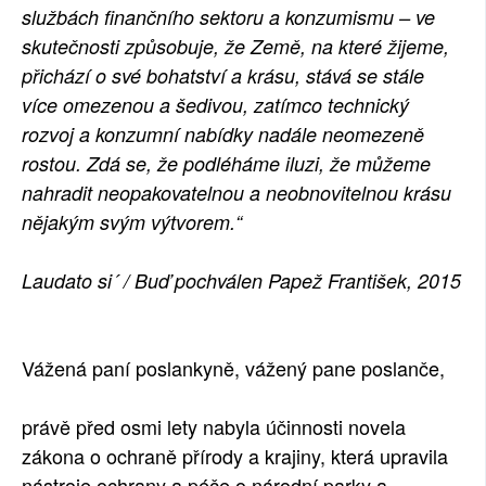
službách finančního sektoru a konzumismu – ve
skutečnosti způsobu­je, že Země, na které žijeme,
přichází o své bohatství a krásu, stává se stále
více omezenou a šedivou, zatímco technický
rozvoj a konzumní nabídky nadále neomezeně
rostou. Zdá se, že podléháme iluzi, že můžeme
nahradit neopakovatelnou a neobnovitelnou krásu
nějakým svým výtvorem.“
Laudato si´ / Buď pochválen Papež František, 2015
Vážená paní poslankyně, vážený pane poslanče,
právě před osmi lety nabyla účinnosti novela
zákona o ochraně přírody a krajiny, která upravila
nástroje ochrany a péče o národní parky a