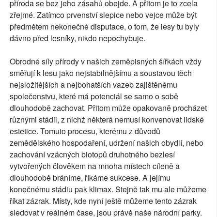
příroda se bez jeho zásahů obejde. A přitom je to zcela
zřejmé. Zatímco prvenství slepice nebo vejce může být
předmětem nekonečné disputace, o tom, že lesy tu byly
dávno před lesníky, nikdo nepochybuje.
Obrodné síly přírody v našich zeměpisných šířkách vždy
směřují k lesu jako nejstabilnějšímu a soustavou těch
nejsložitějších a nejbohatších vazeb zajištěnému
společenstvu, které má potenciál se samo o sobě
dlouhodobě zachovat. Přitom může opakovaně procházet
různými stádii, z nichž některá nemusí konvenovat lidské
estetice. Tomuto procesu, kterému z důvodů
zemědělského hospodaření, udržení našich obydlí, nebo
zachování vzácných biotopů druhotného bezlesí
vytvořených člověkem na mnoha místech cíleně a
dlouhodobě bráníme, říkáme sukcese. A jejímu
konečnému stádiu pak klimax. Stejně tak mu ale můžeme
říkat zázrak. Místy, kde nyní ještě můžeme tento zázrak
sledovat v reálném čase, jsou právě naše národní parky.