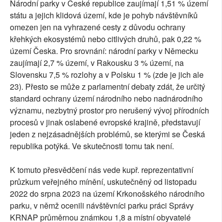
Národní parky v České republice zaujímají 1,51 % území
státu a jejich klidová území, kde je pohyb návštěvníků
omezen jen na vyhrazené cesty z důvodu ochrany
křehkých ekosystémů nebo citlivých druhů, pak 0,22 %
území Česka. Pro srovnání: národní parky v Německu
zaujímají 2,7 % území, v Rakousku 3 % území, na
Slovensku 7,5 % rozlohy a v Polsku 1 % (zde je jich ale
23). Přesto se může z parlamentní debaty zdát, že určitý
standard ochrany území národního nebo nadnárodního
významu, nezbytný prostor pro nerušený vývoj přírodních
procesů v jinak oslabené evropské krajině, představují
jeden z nejzásadnějších problémů, se kterými se Česká
republika potýká. Ve skutečnosti tomu tak není.
K tomuto přesvědčení nás vede kupř. reprezentativní
průzkum veřejného mínění, uskutečněný od listopadu
2022 do srpna 2023 na území Krkonošského národního
parku, v němž ocenili návštěvníci parku práci Správy
KRNAP průměrnou známkou 1,8 a místní obyvatelé