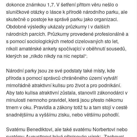
dokonce známkou 1,7. V šetření přitom věru nešlo o
sluníčkové otázky o lásce k přírodě národního parku, ale
skutečně o postoje ke správě parku jako organizaci.
Obdobné výsledky ukázaly průzkumy i v dalších
národních parcích. Průzkumy provedené profesionálně a
s pomocí sociologických metod cizelovaných sto let,
nikoli amatérské ankety spočívající v oběhnutí sousedů,
kterých se „nikdo nikdy na nic neptal“.
Národní parky jsou ze své podstaty také místy, kde
příroda s pomocí správců chráněného území vytváří
mimořádně atraktivní kulisu pro život a pro podnikání.
Aby tato kulisa atraktivní zůstala, stanovili zákonodárci v
minulosti nemnoho pravidel, která jsou přesto někomu
trnem v oku. Pravidla a zákony totiž tu a tam stojí v cestě
snadnějšímu a vyššímu zisku, nebo většímu pohodlí.
Svatému Benediktovi, ale také svatému Norbertovi nebo
svatému Augustinovi bývá připisován výrok: „Zachovej