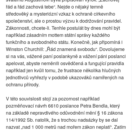
řád a řád zachová tebe“. Nejde o nějaký temně
středověký a mysteriózní vzkaz k ochraně církevního
společenství, ale o prostou výzvu k dodržování pravidel.
Zákonnosti, chcete-li. Tenhle postulát by dnes mohl být
například zásadním mottem státní správy každého
funkčního a svobodného státu. Konečně, jak připomíná i
Winston Churchill: „Řád znamená svobodu“. Dovolujeme
si na vás, vážené paní poslankyně a vážení páni poslanci
apelovat, abyste neměnili osvědčená a fungující pravidla
například jen kvůli tomu, že frustrace několika hlučných
jednotlivců vyhřezly v podobě ukazováků namířených na
ochranu přírody.
V této souvislosti stojí za pozornost například
pozměňovací návrh 6610 poslance Petra Bendla, který
na základě nepravdivého odůvodnění mění § 16 zákona
114/1992 Sb. natolik, že s trochou nadsázky by se dal
nazvat „nad 1 000 metrů nad mořem zákon neplatí“. Zatím