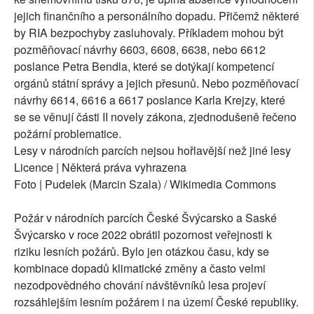
jejich finančního a personálního dopadu. Přičemž některé
by RIA bezpochyby zasluhovaly. Příkladem mohou být
pozměňovací návrhy 6603, 6608, 6638, nebo 6612
poslance Petra Bendla, které se dotýkají kompetencí
orgánů státní správy a jejich přesunů. Nebo pozměňovací
návrhy 6614, 6616 a 6617 poslance Karla Krejzy, které
se se věnují části II novely zákona, zjednodušeně řečeno
požární problematice.
Lesy v národních parcích nejsou hořlavější než jiné lesy
Licence | Některá práva vyhrazena
Foto | Pudelek (Marcin Szala) / Wikimedia Commons
Požár v národních parcích České Švýcarsko a Saské
Švýcarsko v roce 2022 obrátil pozornost veřejnosti k
riziku lesních požárů. Bylo jen otázkou času, kdy se
kombinace dopadů klimatické změny a často velmi
nezodpovědného chování návštěvníků lesa projeví
rozsáhlejším lesním požárem i na území České republiky.