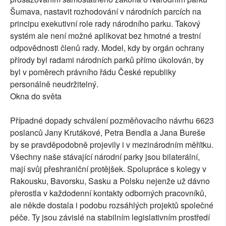
Šumava, nastavit rozhodování v národních parcích na
principu exekutivní role rady národního parku. Takový
systém ale není možné aplikovat bez hmotné a trestní
odpovědnosti členů rady. Model, kdy by orgán ochrany
přírody byl radami národních parků přímo úkolován, by
byl v poměrech právního řádu České republiky
personálně neudržitelný.
Okna do světa
Případné dopady schválení pozměňovacího návrhu 6623
poslanců Jany Krutákové, Petra Bendla a Jana Bureše
by se pravděpodobně projevily i v mezinárodním měřítku.
Všechny naše stávající národní parky jsou bilaterální,
mají svůj přeshraniční protějšek. Spolupráce s kolegy v
Rakousku, Bavorsku, Sasku a Polsku nejenže už dávno
přerostla v každodenní kontakty odborných pracovníků,
ale někde dostala i podobu rozsáhlých projektů společné
péče. Ty jsou závislé na stabilním legislativním prostředí