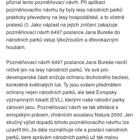
přiznal tento pozměňovací návrh. Při aplikaci
pozměňovacího návrhu by byly lesy národních parků
prakticky převedeny na lesy hospodářské, a to včetně
pralesů (!). Jako náplast na jejich zničení zakazuje
pozměňovací návrh 6497 poslance Jana Bureše do
národních parků vstup lýkožroutům a dřevokazným
houbám.
Pozměňovací návrh 6497 poslance Jana Bureše necílí
ničivě jen na lesy národních parků. Ve své pro-
developerské části snižuje ochranu druhotného bezlesí,
konkrétně květnatých luk. Ty jsou ovšem předmětem
ochrany nejen národních parků, ale také Evropsky
významných lokalit (EVL), kterými naše národní parky
zároveň jsou. Pozměňovací návrh se tak střetává s
evropským právem, chránícím soustavu Natura 2000. Jen
stručný výčet dopadů tohoto pozměňovacího návrhu lze
uzavřít tím, že dále rozmělňuje cíle a poslání národních
parků, bere správám národních parků už tak malou