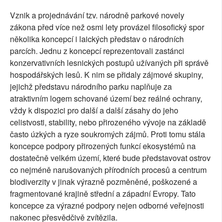
Vznik a projednávání tzv. národně parkové novely
zákona před více než osmi lety provázel filosofický spor
několika koncepcí i laických představ o národních
parcích. Jednu z koncepcí reprezentovali zastánci
konzervativních lesnických postupů užívaných při správě
hospodářských lesů. K nim se přidaly zájmové skupiny,
jejichž představu národního parku naplňuje za
atraktivním logem schované území bez reálné ochrany,
vždy k dispozici pro další a další zásahy do jeho
celistvosti, stability, nebo přirozeného vývoje na základě
často úzkých a ryze soukromých zájmů. Proti tomu stála
koncepce podpory přirozených funkcí ekosystémů na
dostatečně velkém území, které bude představovat ostrov
co nejméně narušovaných přírodních procesů a centrum
biodiverzity v jinak výrazně pozměněné, poškozené a
fragmentované krajině střední a západní Evropy. Tato
koncepce za výrazné podpory nejen odborné veřejnosti
nakonec přesvědčivě zvítězila.