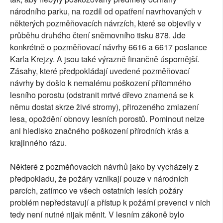
národního parku, na rozdíl od opatření navrhovaných v
některých pozměňovacích návrzích, které se objevily v
průběhu druhého čtení sněmovního tisku 878. Jde
konkrétně o pozměňovací návrhy 6616 a 6617 poslance
Karla Krejzy. A jsou také výrazně finančně úspornější.
Zásahy, které předpokládají uvedené pozměňovací
návrhy by došlo k nemalému poškození přítomného
lesního porostu (odstranit mrtvé dřevo znamená se k
němu dostat skrze živé stromy), přirozeného zmlazení
lesa, opoždění obnovy lesních porostů. Pominout nelze
ani hledisko značného poškození přírodních krás a
krajinného rázu.
Některé z pozměňovacích návrhů jako by vycházely z
předpokladu, že požáry vznikají pouze v národních
parcích, zatímco ve všech ostatních lesích požáry
problém nepředstavují a přístup k požární prevenci v nich
tedy není nutné nijak měnit. V lesním zákoně bylo