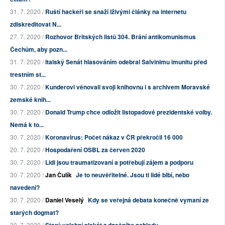
31. 7. 2020 /
Ruští hackeři se snaží lživými články na internetu
zdiskreditovat N...
27. 7. 2020 /
Rozhovor Britských listů 304. Brání antikomunismus
Čechům, aby pozn...
31. 7. 2020 /
Italský Senát hlasováním odebral Salvinimu imunitu před
trestním st...
30. 7. 2020 /
Kunderovi věnovali svoji knihovnu i s archivem Moravské
zemské knih...
30. 7. 2020 /
Donald Trump chce odložit listopadové prezidentské volby.
Nemá k to...
30. 7. 2020 /
Koronavirus: Počet nákaz v ČR překročil 16 000
20. 7. 2020 /
Hospodaření OSBL za červen 2020
30. 7. 2020 /
Lidi jsou traumatizovaní a potřebují zájem a podporu
30. 7. 2020 /
Jan Čulík
Je to neuvěřitelné. Jsou ti lidé blbí, nebo
navedení?
30. 7. 2020 /
Daniel Veselý
Kdy se veřejná debata konečně vymaní ze
starých dogmat?
30. 7. 2020 /