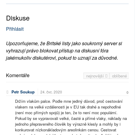
Diskuse
Přihlásit
Upozorňujeme, že Britské listy jako soukromý server si
vyhrazují právo blokovat přístup na diskusní fóra
jakémukoliv diskutérovi, pokud to uznají za důvodné.
Komentáře
nejnovější
oblíbené
Petr Soukup
24. čvc. 2020
0
Držím vlakům palce. Podle mne jediný důvod, proč cestování
vlakem na velké vzdálenosti je v EU tak drahé a nepohodlné
(není moc přímých spojů) je ten, že to není moc populární.
Pokud by se vypravovali velké, časté a přímé vlaky, náklady na
jednoho přepraveného člověk by výrazně klesly a mohly by i
konkurovat nízkonákladovým areolinkám cenou. Cestovat