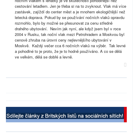
nočním vlakem s lehátky je ve skutečnosti pohodlnější než
cestování letadlem. Jen je třeba si na to zvyknout. Vlak má více
zastávek, zajíždí do center měst a je mnohem ekologičtější než
letecká doprava. Pokud by se používání nočních vlaků opravdu
rozmohlo, bylo by možné se přesunovat za cenu středně
drahého ubytování. Nevím jak nyní, ale když jsem byl v roce
2004 v Rusku, tak noční vlak mezi Petrohradem a Moskvou byl
cenově zhruba na úrovni ceny nejlevnějšího ubytování v
Moskvě. Každý večer cca 6 nočních vlaků na výběr. Tak levné
a pohodlné to je proto, že je to hodně používáno. A co se dělá
ve velkém, dělá se dobřé a levně.