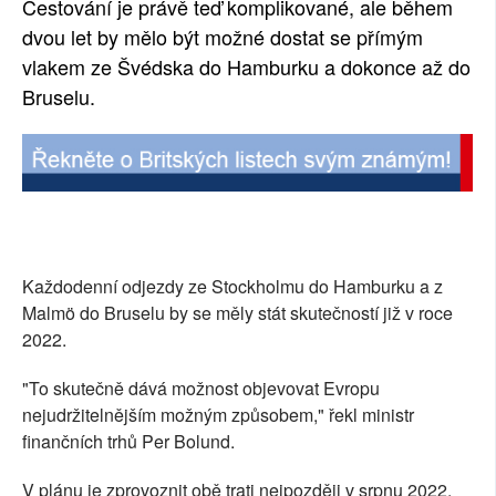
Cestování je právě teď komplikované, ale během
SOCIÁLNÍ SÍTĚ
dvou let by mělo být možné dostat se přímým
vlakem ze Švédska do Hamburku a dokonce až do
RUBRIKY
Bruselu.
PLNÁ VERZE STRÁNEK
Každodenní odjezdy ze Stockholmu do Hamburku a z
Malmö do Bruselu by se měly stát skutečností již v roce
2022.
"To skutečně dává možnost objevovat Evropu
nejudržitelnějším možným způsobem," řekl ministr
finančních trhů Per Bolund.
V plánu je zprovoznit obě trati nejpozději v srpnu 2022.