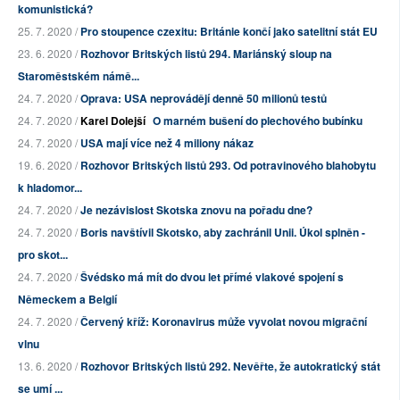
komunistická?
25. 7. 2020 /
Pro stoupence czexitu: Británie končí jako satelitní stát EU
23. 6. 2020 /
Rozhovor Britských listů 294. Mariánský sloup na
Staroměstském námě...
24. 7. 2020 /
Oprava: USA neprovádějí denně 50 milionů testů
24. 7. 2020 /
Karel Dolejší
O marném bušení do plechového bubínku
24. 7. 2020 /
USA mají více než 4 miliony nákaz
19. 6. 2020 /
Rozhovor Britských listů 293. Od potravinového blahobytu
k hladomor...
24. 7. 2020 /
Je nezávislost Skotska znovu na pořadu dne?
24. 7. 2020 /
Boris navštívil Skotsko, aby zachránil Unii. Úkol splněn -
pro skot...
24. 7. 2020 /
Švédsko má mít do dvou let přímé vlakové spojení s
Německem a Belgií
24. 7. 2020 /
Červený kříž: Koronavirus může vyvolat novou migrační
vlnu
13. 6. 2020 /
Rozhovor Britských listů 292. Nevěřte, že autokratický stát
se umí ...