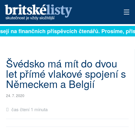
sejí na finančních příspěvcích čtenářů. Prosíme, přisp
PŘIHLÁSIT
AKTUÁLNÍ VYDÁNÍ
ARCHIV
Švédsko má mít do dvou
let přímé vlakové spojení s
ROZHOVORY
Německem a Belgií
TÉMATA
24. 7. 2020
NEJČTENĚJŠÍ ZA 7 DNÍ
čas čtení 1 minuta
AUTOŘI
PŘÍSPĚVKY NA PROVOZ