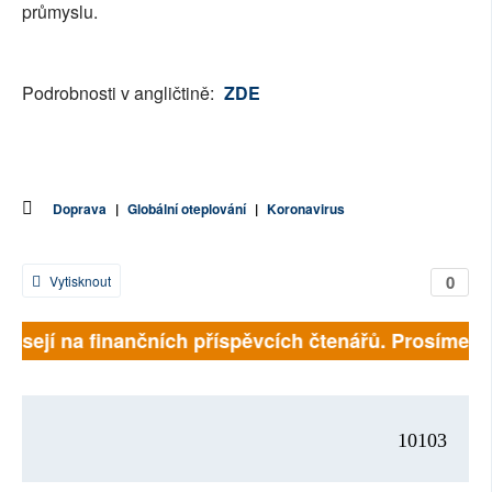
průmyslu.
Podrobnosti v angličtině:
ZDE
Doprava
|
Globální oteplování
|
Koronavirus
0
Vytisknout
ávisejí na finančních příspěvcích čtenářů. Prosíme, př
10103