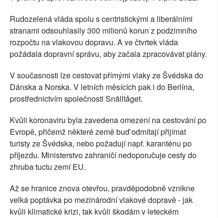
Rudozelená vláda spolu s centristickými a liberálními
stranami odsouhlasily 300 milionů korun z podzimního
rozpočtu na vlakovou dopravu. A ve čtvrtek vláda
požádala dopravní správu, aby začala zpracovávat plány.
V současnosti lze cestovat přímými vlaky ze Švédska do
Dánska a Norska. V letních měsících pak i do Berlína,
prostřednictvím společnosti Snälltåget.
Kvůli koronaviru byla zavedena omezení na cestování po
Evropě, přičemž některé země buď odmítají přijímat
turisty ze Švédska, nebo požadují např. karanténu po
příjezdu. Ministerstvo zahraničí nedoporučuje cesty do
zhruba tuctu zemí EU.
Až se hranice znova otevřou, pravděpodobně vznikne
velká poptávka po mezinárodní vlakové dopravě - jak
kvůli klimatické krizi, tak kvůli škodám v leteckém