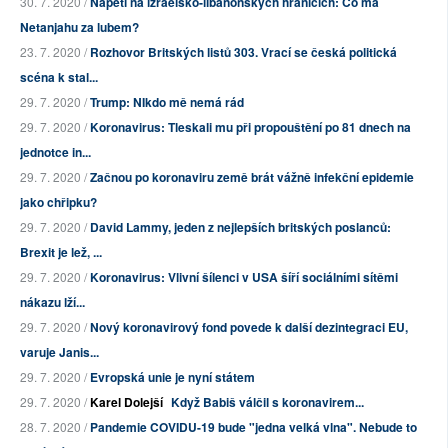
30. 7. 2020 /
Napětí na izraelsko-libanonských hranicích: Co má
Netanjahu za lubem?
23. 7. 2020 /
Rozhovor Britských listů 303. Vrací se česká politická
scéna k stal...
29. 7. 2020 /
Trump: NIkdo mě nemá rád
29. 7. 2020 /
Koronavirus: Tleskali mu při propouštění po 81 dnech na
jednotce in...
29. 7. 2020 /
Začnou po koronaviru země brát vážně infekční epidemie
jako chřipku?
29. 7. 2020 /
David Lammy, jeden z nejlepších britských poslanců:
Brexit je lež, ...
29. 7. 2020 /
Koronavirus: Vlivní šílenci v USA šíří sociálními sítěmi
nákazu lží...
29. 7. 2020 /
Nový koronavirový fond povede k další dezintegraci EU,
varuje Janis...
29. 7. 2020 /
Evropská unie je nyní státem
29. 7. 2020 /
Karel Dolejší
Když Babiš válčil s koronavirem...
28. 7. 2020 /
Pandemie COVIDU-19 bude "jedna velká vlna". Nebude to