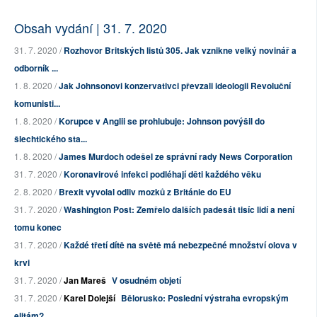
Obsah vydání | 31. 7. 2020
31. 7. 2020 /
Rozhovor Britských listů 305. Jak vznikne velký novinář a
odborník ...
1. 8. 2020 /
Jak Johnsonovi konzervativci převzali ideologii Revoluční
komunisti...
1. 8. 2020 /
Korupce v Anglii se prohlubuje: Johnson povýšil do
šlechtického sta...
1. 8. 2020 /
James Murdoch odešel ze správní rady News Corporation
31. 7. 2020 /
Koronavirové infekci podléhají děti každého věku
2. 8. 2020 /
Brexit vyvolal odliv mozků z Británie do EU
31. 7. 2020 /
Washington Post: Zemřelo dalších padesát tisíc lidí a není
tomu konec
31. 7. 2020 /
Každé třetí dítě na světě má nebezpečné množství olova v
krvi
31. 7. 2020 /
Jan Mareš
V osudném objetí
31. 7. 2020 /
Karel Dolejší
Bělorusko: Poslední výstraha evropským
elitám?