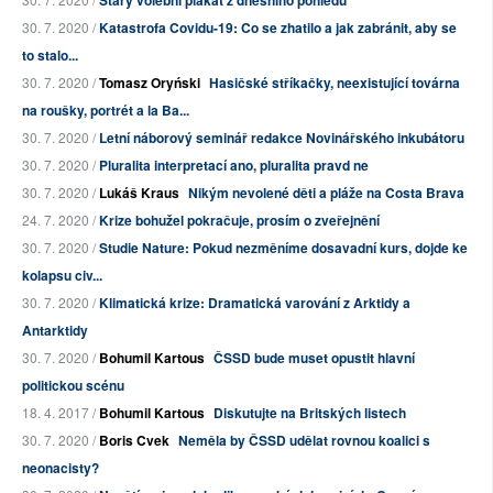
Starý volební plakát z dnešního pohledu
30. 7. 2020 /
Katastrofa Covidu-19: Co se zhatilo a jak zabránit, aby se
to stalo...
30. 7. 2020 /
Tomasz Oryński
Hasičské stříkačky, neexistující továrna
na roušky, portrét a la Ba...
30. 7. 2020 /
Letní náborový seminář redakce Novinářského inkubátoru
30. 7. 2020 /
Pluralita interpretací ano, pluralita pravd ne
30. 7. 2020 /
Lukáš Kraus
Nikým nevolené děti a pláže na Costa Brava
24. 7. 2020 /
Krize bohužel pokračuje, prosím o zveřejnění
30. 7. 2020 /
Studie Nature: Pokud nezměníme dosavadní kurs, dojde ke
kolapsu civ...
30. 7. 2020 /
Klimatická krize: Dramatická varování z Arktidy a
Antarktidy
30. 7. 2020 /
Bohumil Kartous
ČSSD bude muset opustit hlavní
politickou scénu
18. 4. 2017 /
Bohumil Kartous
Diskutujte na Britských listech
30. 7. 2020 /
Boris Cvek
Neměla by ČSSD udělat rovnou koalici s
neonacisty?