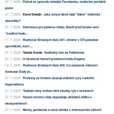
27. 7. 2020 /
Pokud se opravdu nebojíte Facebooku, nedáváte pořádně
pozor
27. 7. 2020 /
Karel Dolejší
Jaký smysl dává hájit "lidem" elitářské
absurdity?
27. 7. 2020 /
Informace pro polskou vládu: Násilí proti ženám není
"tradiční hodn...
17. 7. 2020 /
Rozhovor Britských listů 301. Umíme v ČR pomáhat
uprchlíkům, kteří ...
27. 7. 2020 /
Tomáš Korda
Stalinský hon na Pullmanna
27. 7. 2020 /
O skutečné historii prolomení kódu Enigma
14. 7. 2020 /
Rozhovor Britských listů 300. Co znamená vítězství
Andrzeje Dudy pr...
27. 7. 2020 /
Protesty za Uralem ukazují unikátní rysy ruského
imperialismu
27. 7. 2020 /
Teplejší zimy mohou ničit zásoby ryb v oceánech
27. 7. 2020 /
Sázení stromů vždy neposiluje ukládání uhlíku v
ekosystémech
27. 7. 2020 /
Memy, pandemie a nová taktika v informačním válčení