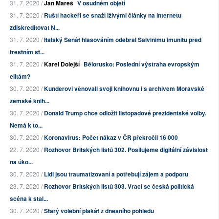
31. 7. 2020 /
Jan Mareš
V osudném objetí
31. 7. 2020 /
Ruští hackeři se snaží lživými články na internetu
zdiskreditovat N...
31. 7. 2020 /
Italský Senát hlasováním odebral Salvinimu imunitu před
trestním st...
31. 7. 2020 /
Karel Dolejší
Bělorusko: Poslední výstraha evropským
elitám?
30. 7. 2020 /
Kunderovi věnovali svoji knihovnu i s archivem Moravské
zemské knih...
30. 7. 2020 /
Donald Trump chce odložit listopadové prezidentské volby.
Nemá k to...
30. 7. 2020 /
Koronavirus: Počet nákaz v ČR překročil 16 000
22. 7. 2020 /
Rozhovor Britských listů 302. Posilujeme digitální závislost
na úko...
30. 7. 2020 /
Lidi jsou traumatizovaní a potřebují zájem a podporu
23. 7. 2020 /
Rozhovor Britských listů 303. Vrací se česká politická
scéna k stal...
30. 7. 2020 /
Starý volební plakát z dnešního pohledu