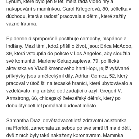
Lynum, které bylo jen 9 let, měla ráda video hry a
nakupování s maminkou. Carol Kriegerová, 80, učitelka v
důchodu, která s radostí pracovala s dětmi, které zažily
vážné trauma.
Epidemie disproporčně postihuje černochy, hispánce a
indiány. Mezi těmi, kdož přišli o život, jsou: Erica McAdoo,
39, která vstoupila do policie v Los Angeles, aby sloužila
své komunitě. Marlene Sekaquaptewa, 79, politická
aktivistka ve Vládě kmenového hnití Hopi, jejíž vyšívané
přikrývky jsou uměleckými díly, Adrian Gomez, 52, který
pracoval v útočišti na texaské hranici, které ubytovávalo a
vzdělávalo migrantské děti žádající o azyl. Gregori V.
Armstrong, 66, chicagský železářský dělník, který po
dobu čtyřiceti let pomáhal budovat město.
Samantha Diaz, devětadvacetiletá zdravotní asistentka
na Floridě, zanechala za sebou po své smrti tři malé děti,
dvě z nich byly také nakaženy koronavirem. Maminka