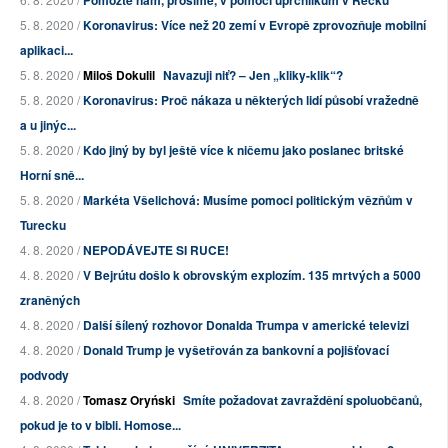
Pomozte nám, prosíme, v pomoci uprchlíkům v Řecku
5. 8. 2020 /
Koronavirus: Více než 20 zemí v Evropě zprovozňuje mobilní
aplikaci...
5. 8. 2020 /
Miloš Dokulil
Navazuji niť? – Jen „kliky-klik“?
5. 8. 2020 /
Koronavirus: Proč nákaza u některých lidí působí vražedně
a u jinýc...
5. 8. 2020 /
Kdo jiný by byl ještě více k ničemu jako poslanec britské
Horní sně...
5. 8. 2020 /
Markéta Všelichová: Musíme pomoci politickým vězňům v
Turecku
4. 8. 2020 /
NEPODÁVEJTE SI RUCE!
4. 8. 2020 /
V Bejrútu došlo k obrovským explozím. 135 mrtvých a 5000
zraněných
4. 8. 2020 /
Další šílený rozhovor Donalda Trumpa v americké televizi
4. 8. 2020 /
Donald Trump je vyšetřován za bankovní a pojišťovací
podvody
4. 8. 2020 /
Tomasz Oryński
Smíte požadovat zavraždění spoluobčanů,
pokud je to v bibli. Homose...