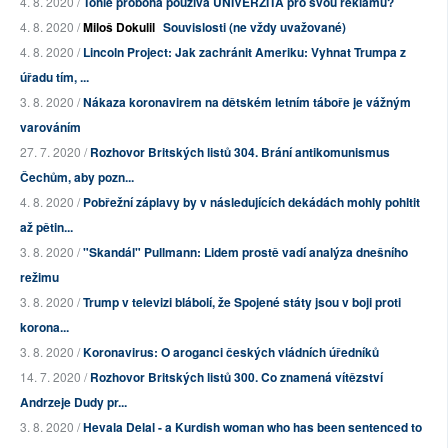
4. 8. 2020 /
Tohle proboha používá UNIVERZITA pro svou reklamu?
4. 8. 2020 /
Miloš Dokulil
Souvislosti (ne vždy uvažované)
4. 8. 2020 /
Lincoln Project: Jak zachránit Ameriku: Vyhnat Trumpa z
úřadu tím, ...
3. 8. 2020 /
Nákaza koronavirem na dětském letním táboře je vážným
varováním
27. 7. 2020 /
Rozhovor Britských listů 304. Brání antikomunismus
Čechům, aby pozn...
4. 8. 2020 /
Pobřežní záplavy by v následujících dekádách mohly pohltit
až pětin...
3. 8. 2020 /
"Skandál" Pullmann: Lidem prostě vadí analýza dnešního
režimu
3. 8. 2020 /
Trump v televizi blábolí, že Spojené státy jsou v boji proti
korona...
3. 8. 2020 /
Koronavirus: O aroganci českých vládních úředníků
14. 7. 2020 /
Rozhovor Britských listů 300. Co znamená vítězství
Andrzeje Dudy pr...
3. 8. 2020 /
Hevala Delal - a Kurdish woman who has been sentenced to