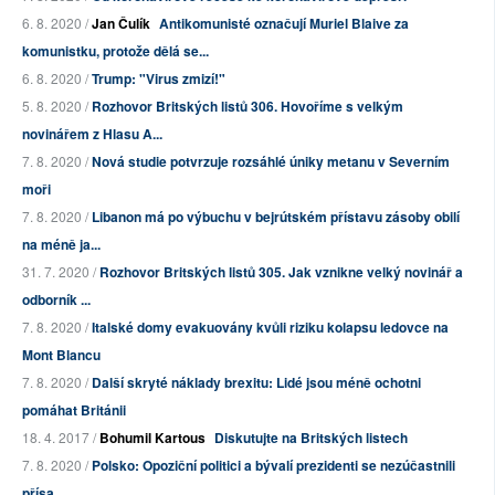
6. 8. 2020 /
Jan Čulík
Antikomunisté označují Muriel Blaive za
komunistku, protože dělá se...
6. 8. 2020 /
Trump: "Virus zmizí!"
5. 8. 2020 /
Rozhovor Britských listů 306. Hovoříme s velkým
novinářem z Hlasu A...
7. 8. 2020 /
Nová studie potvrzuje rozsáhlé úniky metanu v Severním
moři
7. 8. 2020 /
Libanon má po výbuchu v bejrútském přístavu zásoby obilí
na méně ja...
31. 7. 2020 /
Rozhovor Britských listů 305. Jak vznikne velký novinář a
odborník ...
7. 8. 2020 /
Italské domy evakuovány kvůli riziku kolapsu ledovce na
Mont Blancu
7. 8. 2020 /
Další skryté náklady brexitu: Lidé jsou méně ochotni
pomáhat Británii
18. 4. 2017 /
Bohumil Kartous
Diskutujte na Britských listech
7. 8. 2020 /
Polsko: Opoziční politici a bývalí prezidenti se nezúčastnili
přísa...