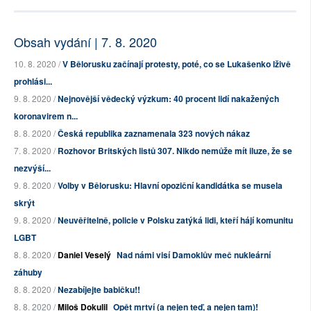
Obsah vydání | 7. 8. 2020
10. 8. 2020 /
V Bělorusku začínají protesty, poté, co se Lukašenko lživě
prohlási...
9. 8. 2020 /
Nejnovější vědecký výzkum: 40 procent lidí nakažených
koronavirem n...
8. 8. 2020 /
Česká republika zaznamenala 323 nových nákaz
7. 8. 2020 /
Rozhovor Britských listů 307. Nikdo nemůže mít iluze, že se
nezvýší...
9. 8. 2020 /
Volby v Bělorusku: Hlavní opoziční kandidátka se musela
skrýt
9. 8. 2020 /
Neuvěřitelně, policie v Polsku zatýká lidi, kteří hájí komunitu
LGBT
8. 8. 2020 /
Daniel Veselý
Nad námi visí Damoklův meč nukleární
záhuby
8. 8. 2020 /
Nezabíjejte babičku!!
8. 8. 2020 /
Miloš Dokulil
Opět mrtví (a nejen teď, a nejen tam)!