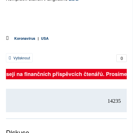
Koronavirus
|
USA
0
Vytisknout
ávisejí na finančních příspěvcích čtenářů. Prosíme, př
14235
Diskuse