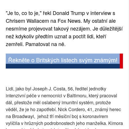
"Je to, co to je," řekl Donald Trump v interview s
Chrisem Wallacem na Fox News. My ostatní ale
nesmíme projevovat takový nezájem. Je důležitější
než kdykoliv předtím uznat a poctít lidi, kteří
zemřeli. Pamatovat na ně.
Lidi, jako byl Joseph J. Costa, 56, ředitel jednotky
intenzivní péče v nemocnici v Baltimoru, který pracoval
dál, přestože měl oslabený imunitní systém, protože
věděl, že je ho zapotřebí. Nick Cordero, 41, známý herec
na Broadwayi, jehož tří měsíční boj s koronavirem
vylíčila v hrůzných podrobnostech jeho manželka. Kimora