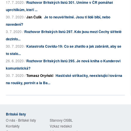
17. 7. 2020 /
Rozhovor Britských listů 301. Umíme v ČR pomáhat
uprchlíkům, kteří ...
30. 7. 2020 /
Jan Čulík
Je to neuvěřitelné. Jsou ti lidé blbí, nebo
navedení?
3. 7. 2020 /
Rozhovor Britských listů 297. Kdo jsou mezi Čechy šiřitelé
dezinfo...
30. 7. 2020 /
Katastrofa Covidu-19: Co se zhatilo a jak zabránit, aby se
to stalo...
26. 6. 2020 /
Rozhovor Britských listů 295. Je nová kniha o Kunderovi
komunistická?
30. 7. 2020 /
Tomasz Oryński
Hasičské stříkačky, neexistující továrna
na roušky, portrét a la Ba...
Britské listy
O nás - Britské listy
Stanovy OSBL
Kontakty
Vzkaz redakci