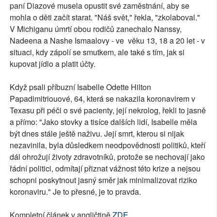
paní Diazové musela opustit své zaměstnání, aby se
mohla o děti začít starat. "Náš svět," řekla, "zkolaboval."
V Michiganu úmrtí obou rodičů zanechalo Nanssy,
Nadeena a Nashe Ismaalovy - ve věku 13, 18 a 20 let - v
situaci, kdy zápolí se smutkem, ale také s tím, jak si
kupovat jídlo a platit účty.
Když psali příbuzní Isabelle Odette Hilton
Papadimitriouové, 64, která se nakazila koronavirem v
Texasu při péči o své pacienty, její nekrolog, řekli to jasně
a přímo: "Jako stovky a tisíce dalších lidí, Isabelle měla
být dnes stále ještě naživu. Její smrt, kterou si nijak
nezavinila, byla důsledkem neodpovědnosti politiků, kteří
dál ohrožují životy zdravotníků, protože se nechovají jako
řádní politici, odmítají přiznat vážnost této krize a nejsou
schopni poskytnout jasný směr jak minimalizovat riziko
koronaviru." Je to přesné, je to pravda.
Kompletní článek v angličtině
ZDE