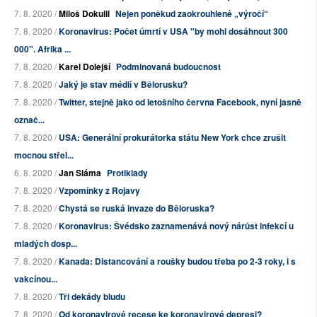
7. 8. 2020 /
Miloš Dokulil
Nejen poněkud zaokrouhlené „výročí“
7. 8. 2020 /
Koronavirus: Počet úmrtí v USA "by mohl dosáhnout 300
000". Afrika ...
7. 8. 2020 /
Karel Dolejší
Podminovaná budoucnost
7. 8. 2020 /
Jaký je stav médií v Bělorusku?
7. 8. 2020 /
Twitter, stejně jako od letošního června Facebook, nyní jasně
označ...
7. 8. 2020 /
USA: Generální prokurátorka státu New York chce zrušit
mocnou střel...
6. 8. 2020 /
Jan Sláma
Protiklady
7. 8. 2020 /
Vzpomínky z Rojavy
7. 8. 2020 /
Chystá se ruská invaze do Běloruska?
7. 8. 2020 /
Koronavirus: Švédsko zaznamenává nový nárůst infekcí u
mladých dosp...
7. 8. 2020 /
Kanada: Distancování a roušky budou třeba po 2-3 roky, i s
vakcínou...
7. 8. 2020 /
Tři dekády bludu
7. 8. 2020 /
Od koronavirové recese ke koronavirové depresi?