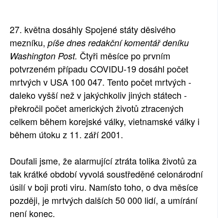
SOCIÁLNÍ SÍTĚ
27. května dosáhly Spojené státy děsivého
RUBRIKY
mezníku,
píše dnes redakční komentář deníku
Čtyři měsíce po prvním
Washington Post.
PLNÁ VERZE STRÁNEK
potvrzeném případu COVIDU-19 dosáhl počet
mrtvých v USA 100 047. Tento počet mrtvých -
daleko vyšší než v jakýchkoliv jiných státech -
překročil počet amerických životů ztracených
celkem během korejské války, vietnamské války i
během útoku z 11. září 2001.
Doufali jsme, že alarmující ztráta tolika životů za
tak krátké období vyvolá soustředěné celonárodní
úsilí v boji proti viru. Namísto toho, o dva měsíce
později, je mrtvých dalších 50 000 lidí, a umírání
není konec.