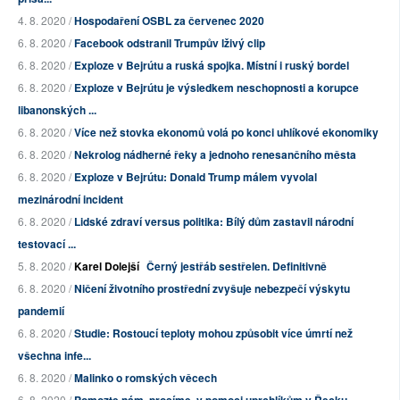
4. 8. 2020 /
Hospodaření OSBL za červenec 2020
6. 8. 2020 /
Facebook odstranil Trumpův lživý clip
6. 8. 2020 /
Exploze v Bejrútu a ruská spojka. Místní i ruský bordel
6. 8. 2020 /
Exploze v Bejrútu je výsledkem neschopnosti a korupce
libanonských ...
6. 8. 2020 /
Více než stovka ekonomů volá po konci uhlíkové ekonomiky
6. 8. 2020 /
Nekrolog nádherné řeky a jednoho renesančního města
6. 8. 2020 /
Exploze v Bejrútu: Donald Trump málem vyvolal
mezinárodní incident
6. 8. 2020 /
Lidské zdraví versus politika: Bílý dům zastavil národní
testovací ...
5. 8. 2020 /
Karel Dolejší
Černý jestřáb sestřelen. Definitivně
6. 8. 2020 /
Ničení životního prostřední zvyšuje nebezpečí výskytu
pandemií
6. 8. 2020 /
Studie: Rostoucí teploty mohou způsobit více úmrtí než
všechna infe...
6. 8. 2020 /
Malinko o romských věcech
6. 8. 2020 /