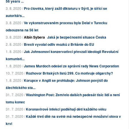
56 years ...
3. 8. 2020 /
Pro člověka, který zažil diktaturu v Sýrii, je šířící se
autoritářs...
3. 8. 2020 /
Ve vykonstruovaném procesu byla Delal v Turecku
odsouzena na 56 let
3. 8. 2020 /
Albín Sybera
Jaká je bezpečnostní situace Česka
2. 8. 2020 /
Brexit vyvolal odliv mozků z Británie do EU
1. 8. 2020 /
Jak Johnsonovi konzervativci převzali ideologii Revoluční
komunisti...
1. 8. 2020 /
James Murdoch odešel ze správní rady News Corporation
10. 7. 2020 /
Rozhovor Britských listů 299. Co motivuje oligarchy?
1. 8. 2020 /
Korupce v Anglii se prohlubuje: Johnson povýšil do
šlechtického sta...
31. 7. 2020 /
Washington Post: Zemřelo dalších padesát tisíc lidí a není
tomu konec
31. 7. 2020 /
Koronavirové infekci podléhají děti každého věku
31. 7. 2020 /
Každé třetí dítě na světě má nebezpečné množství olova v
krvi