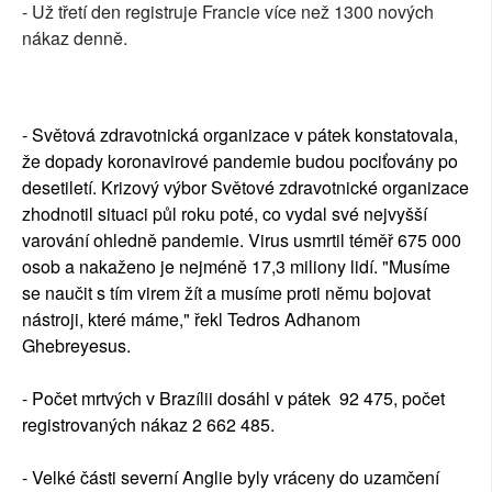
- Už třetí den registruje Francie více než 1300 nových
nákaz denně.
- Světová zdravotnická organizace v pátek konstatovala,
že dopady koronavirové pandemie budou pociťovány po
desetiletí. Krizový výbor Světové zdravotnické organizace
zhodnotil situaci půl roku poté, co vydal své nejvyšší
varování ohledně pandemie. Virus usmrtil téměř 675 000
osob a nakaženo je nejméně 17,3 miliony lidí. "Musíme
se naučit s tím virem žít a musíme proti němu bojovat
nástroji, které máme," řekl Tedros Adhanom
Ghebreyesus.
- Počet mrtvých v Brazílii dosáhl v pátek 92 475, počet
registrovaných nákaz 2 662 485.
- Velké části severní Anglie byly vráceny do uzamčení