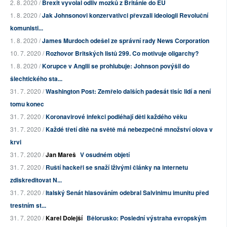
2. 8. 2020 /
Brexit vyvolal odliv mozků z Británie do EU
1. 8. 2020 /
Jak Johnsonovi konzervativci převzali ideologii Revoluční
komunisti...
1. 8. 2020 /
James Murdoch odešel ze správní rady News Corporation
10. 7. 2020 /
Rozhovor Britských listů 299. Co motivuje oligarchy?
1. 8. 2020 /
Korupce v Anglii se prohlubuje: Johnson povýšil do
šlechtického sta...
31. 7. 2020 /
Washington Post: Zemřelo dalších padesát tisíc lidí a není
tomu konec
31. 7. 2020 /
Koronavirové infekci podléhají děti každého věku
31. 7. 2020 /
Každé třetí dítě na světě má nebezpečné množství olova v
krvi
31. 7. 2020 /
Jan Mareš
V osudném objetí
31. 7. 2020 /
Ruští hackeři se snaží lživými články na internetu
zdiskreditovat N...
31. 7. 2020 /
Italský Senát hlasováním odebral Salvinimu imunitu před
trestním st...
31. 7. 2020 /
Karel Dolejší
Bělorusko: Poslední výstraha evropským