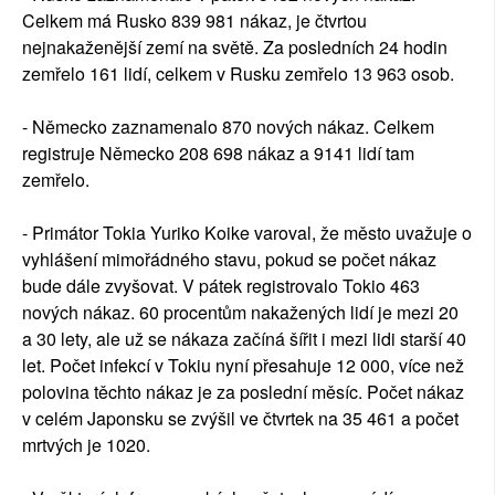
Celkem má Rusko 839 981 nákaz, je čtvrtou
nejnakaženější zemí na světě. Za posledních 24 hodin
zemřelo 161 lidí, celkem v Rusku zemřelo 13 963 osob.
- Německo zaznamenalo 870 nových nákaz. Celkem
registruje Německo 208 698 nákaz a 9141 lidí tam
zemřelo.
- Primátor Tokia Yuriko Koike varoval, že město uvažuje o
vyhlášení mimořádného stavu, pokud se počet nákaz
bude dále zvyšovat. V pátek registrovalo Tokio 463
nových nákaz. 60 procentům nakažených lidí je mezi 20
a 30 lety, ale už se nákaza začíná šířit i mezi lidi starší 40
let. Počet infekcí v Tokiu nyní přesahuje 12 000, více než
polovina těchto nákaz je za poslední měsíc. Počet nákaz
v celém Japonsku se zvýšil ve čtvrtek na 35 461 a počet
mrtvých je 1020.