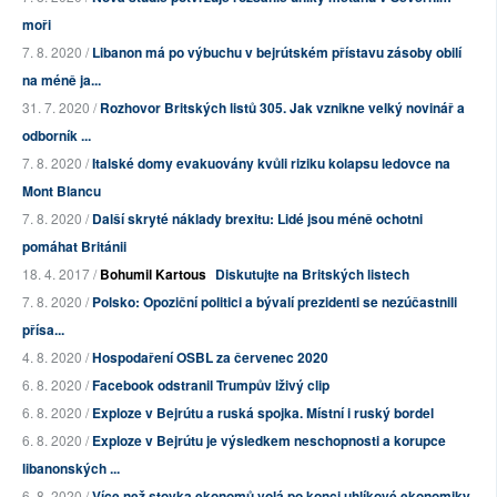
moři
7. 8. 2020 /
Libanon má po výbuchu v bejrútském přístavu zásoby obilí
na méně ja...
31. 7. 2020 /
Rozhovor Britských listů 305. Jak vznikne velký novinář a
odborník ...
7. 8. 2020 /
Italské domy evakuovány kvůli riziku kolapsu ledovce na
Mont Blancu
7. 8. 2020 /
Další skryté náklady brexitu: Lidé jsou méně ochotni
pomáhat Británii
18. 4. 2017 /
Bohumil Kartous
Diskutujte na Britských listech
7. 8. 2020 /
Polsko: Opoziční politici a bývalí prezidenti se nezúčastnili
přísa...
4. 8. 2020 /
Hospodaření OSBL za červenec 2020
6. 8. 2020 /
Facebook odstranil Trumpův lživý clip
6. 8. 2020 /
Exploze v Bejrútu a ruská spojka. Místní i ruský bordel
6. 8. 2020 /
Exploze v Bejrútu je výsledkem neschopnosti a korupce
libanonských ...
6. 8. 2020 /
Více než stovka ekonomů volá po konci uhlíkové ekonomiky