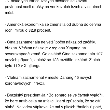
- V některých francouzských městech se zavádí
povinnost nosit roušky na venkovních trzích a v centrech
měst.
- Americká ekonomika se zmenšila od dubna do června
roční mírou o 32,9 procent.
- Čína zaznamenala největší počet nákaz od začátku
března. Většina nákaz je v regionu Xinjiang na
severozápadě země. Celostátně Čína zaznamenala 127
nových případů, z nichž se 123 rozšířilo lokálně. Z nich
bylo 112 v Xinjiangu.
- Vietnam zaznamenal v městě Danang 45 nových
koronavirových infekcí.
- Brazilský prezident Jair Bolsonaro se ve čtvrtek vyjádřil,
že bere antibiotika na infekci, která způsobila, že se cítí
slabě. Na videu vtipkoval že má v plicích "hnilobu" poté,