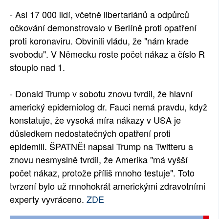
- Asi 17 000 lidí, včetně libertariánů a odpůrců
očkování demonstrovalo v Berlíně proti opatření
proti koronaviru. Obvinili vládu, že "nám krade
svobodu". V Německu roste počet nákaz a číslo R
stouplo nad 1.
- Donald Trump v sobotu znovu tvrdil, že hlavní
americký epidemiolog dr. Fauci nemá pravdu, když
konstatuje, že vysoká míra nákazy v USA je
důsledkem nedostatečných opatření proti
epidemiii. ŠPATNĚ! napsal Trump na Twitteru a
znovu nesmyslně tvrdil, že Amerika "má vyšší
počet nákaz, protože příliš mnoho testuje". Toto
tvrzení bylo už mnohokrát americkými zdravotními
experty vyvráceno.
ZDE