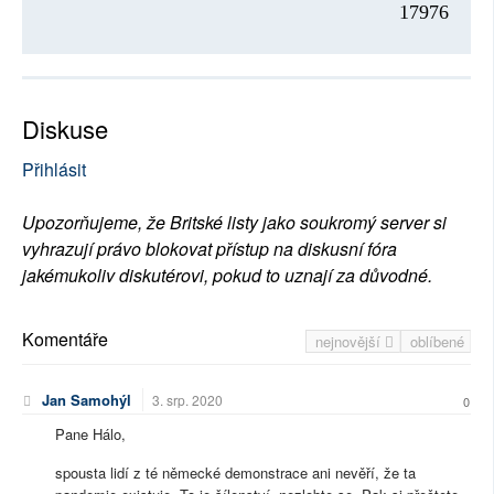
17976
Diskuse
Přihlásit
Upozorňujeme, že Britské listy jako soukromý server si
vyhrazují právo blokovat přístup na diskusní fóra
jakémukoliv diskutérovi, pokud to uznají za důvodné.
Komentáře
nejnovější
oblíbené
Jan Samohýl
3. srp. 2020
0
Pane Hálo,
spousta lidí z té německé demonstrace ani nevěří, že ta