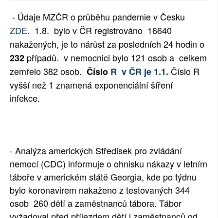
SOCIÁLNÍ SÍTĚ
- Údaje MZČR o průběhu pandemie v Česku
ZDE
. 1.8.
bylo v ČR registrováno
16640
RUBRIKY
nakažených
, je to nárůst za posledních 24 hodin o
případů. v nemocnici bylo
121
osob a
celkem
232
PLNÁ VERZE STRÁNEK
zemřelo
382
osob.
Číslo R
Č
íslo
R v ČR je 1.1.
vyšší než 1 znamená exponenciální šíření
infekce.
- Analýza amerických Středisek pro zvládání
nemocí (CDC) informuje o ohnisku nákazy v letním
táboře v americkém státě Georgia, kde po týdnu
bylo koronavirem nakaženo z testovaných 344
osob 260 dětí a zaměstnanců tábora. Tábor
vyžadoval před příjezdem dětí i zaměstnanců od