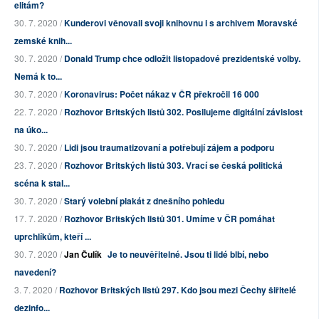
elitám?
30. 7. 2020 /
Kunderovi věnovali svoji knihovnu i s archivem Moravské
zemské knih...
30. 7. 2020 /
Donald Trump chce odložit listopadové prezidentské volby.
Nemá k to...
30. 7. 2020 /
Koronavirus: Počet nákaz v ČR překročil 16 000
22. 7. 2020 /
Rozhovor Britských listů 302. Posilujeme digitální závislost
na úko...
30. 7. 2020 /
Lidi jsou traumatizovaní a potřebují zájem a podporu
23. 7. 2020 /
Rozhovor Britských listů 303. Vrací se česká politická
scéna k stal...
30. 7. 2020 /
Starý volební plakát z dnešního pohledu
17. 7. 2020 /
Rozhovor Britských listů 301. Umíme v ČR pomáhat
uprchlíkům, kteří ...
30. 7. 2020 /
Jan Čulík
Je to neuvěřitelné. Jsou ti lidé blbí, nebo
navedení?
3. 7. 2020 /
Rozhovor Britských listů 297. Kdo jsou mezi Čechy šiřitelé
dezinfo...