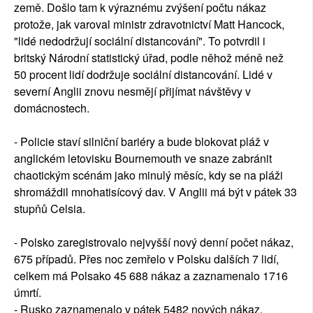
země. Došlo tam k výraznému zvýšení počtu nákaz
protože, jak varoval ministr zdravotnictví Matt Hancock,
"lidé nedodržují sociální distancování". To potvrdil i
britský Národní statistický úřad, podle něhož méně než
50 procent lidí dodržuje sociální distancování. Lidé v
severní Anglii znovu nesmějí přijímat návštěvy v
domácnostech.
- Policie staví silniční bariéry a bude blokovat pláž v
anglickém letovisku Bournemouth ve snaze zabránit
chaotickým scénám jako minulý měsíc, kdy se na pláži
shromáždil mnohatisícový dav. V Anglii má být v pátek 33
stupňů Celsia.
- Polsko zaregistrovalo nejvyšší nový denní počet nákaz,
675 případů. Přes noc zemřelo v Polsku dalších 7 lidí,
celkem má Polsako 45 688 nákaz a zaznamenalo 1716
úmrtí.
- Rusko zaznamenalo v pátek 5482 nových nákaz.