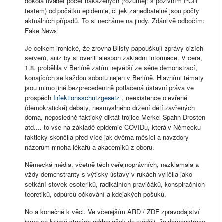
dokola uvádět počet nakažených (rozuměj: s pozivním PCR
testem) od počátku epidemie, či jek zanedbatelné jsou počty
aktuálních případů. To si necháme na jindy. Zdánlivě odbočím:
Fake News
Je celkem ironické, že zrovna Blisty papouškují zprávy cizích
serverů, aniž by si ověřili alespoň základní informace. V čera,
1.8. proběhla v Berlíně zatím největší ze série demonstrací,
konajících se každou sobotu nejen v Berlíně. Hlavními tématy
jsou mimo jiné bezprecedentně potlačená ústavní práva ve
prospěch
Infektionsschutzgesetz
, neexistence otevřené
(demokratické) debaty, nesmyslného držení dětí zavřených
doma, neposledně faktický diktát trojice Merkel-Spahn-Drosten
atd.... to vše na základě epidemie COVIDu, která v Německu
fakticky skončila před více jak dvěma měsíci a navzdory
názorům mnoha lékařů a akademiků z oboru.
Německá média, včetně těch veřejnoprávních, nezklamala a
vždy demonstranty s výtisky ústavy v rukách vylíčila jako
setkání stovek esoteriků, radikálních pravičáků, konspiračních
teoretiků, odpůrců očkování a kdejakých pošuků.
No a konečně k věci. Ve včerejším ARD / ZDF zpravodajství
jsme se kromě starých odrhovaček dozvěděli, že demonstrace