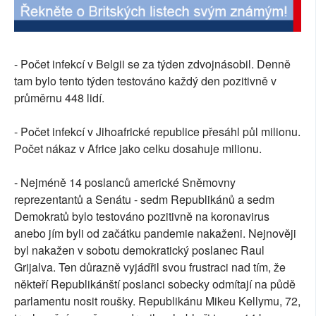
- Počet infekcí v Belgii se za týden zdvojnásobil. Denně
tam bylo tento týden testováno každý den pozitivně v
průměrnu 448 lidí.
- Počet infekcí v Jihoafrické republice přesáhl půl milionu.
Počet nákaz v Africe jako celku dosahuje milionu.
- Nejméně 14 poslanců americké Sněmovny
reprezentantů a Senátu - sedm Republikánů a sedm
Demokratů bylo testováno pozitivně na koronavirus
anebo jím byli od začátku pandemie nakaženi. Nejnověji
byl nakažen v sobotu demokratický poslanec Raul
Grijalva. Ten důrazně vyjádřil svou frustraci nad tím, že
někteří Republikánští poslanci sobecky odmítají na půdě
parlamentu nosit roušky. Republikánu Mikeu Kellymu, 72,