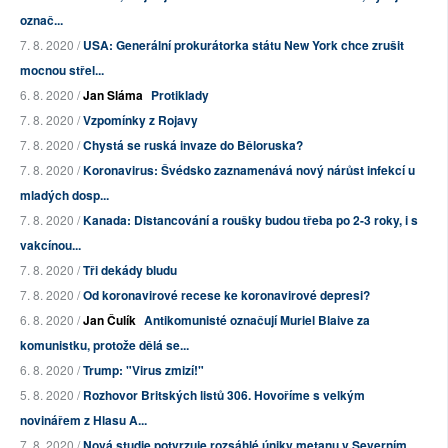
označ...
7. 8. 2020 /
USA: Generální prokurátorka státu New York chce zrušit
mocnou střel...
6. 8. 2020 /
Jan Sláma
Protiklady
7. 8. 2020 /
Vzpomínky z Rojavy
7. 8. 2020 /
Chystá se ruská invaze do Běloruska?
7. 8. 2020 /
Koronavirus: Švédsko zaznamenává nový nárůst infekcí u
mladých dosp...
7. 8. 2020 /
Kanada: Distancování a roušky budou třeba po 2-3 roky, i s
vakcínou...
7. 8. 2020 /
Tři dekády bludu
7. 8. 2020 /
Od koronavirové recese ke koronavirové depresi?
6. 8. 2020 /
Jan Čulík
Antikomunisté označují Muriel Blaive za
komunistku, protože dělá se...
6. 8. 2020 /
Trump: "Virus zmizí!"
5. 8. 2020 /
Rozhovor Britských listů 306. Hovoříme s velkým
novinářem z Hlasu A...
7. 8. 2020 /
Nová studie potvrzuje rozsáhlé úniky metanu v Severním