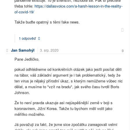
pandemie existuje. To je šílenství, nezlobte se. Pak si přečtete
třeba tohle:
https://dallasvoice.com/a-harsh-lesson-in-the-reality-
of-covid-19/
Takže buďte opatrný s těmi fake news.
1 odpověď
Jan Samohýl
3. srp. 2020
0
Pane Jedličko,
pokud odhlédneme od konkrétních otázek jako jestli posílat děti
na tábor, váš základní argument je i tak problematický, tedy že
ten virus je nějaký přírodní úkaz, s kterým nemůžeme vůbec nic
dělat, a musíme to "vzít na bradu", jak svého času tvrdil Boris
Johnson.
Že to není pravda ukazuje asi nejúspěšnější země v boji s
koronavirem, Jižní Korea. Takže tu bychom měli volit jako
měřítko možného.
Já považuji za fakt, že jsme sice zpočátku zareagovali velmi