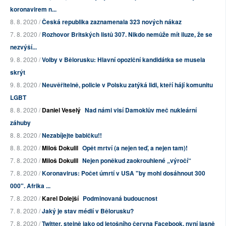
koronavirem n...
8. 8. 2020 /
Česká republika zaznamenala 323 nových nákaz
7. 8. 2020 /
Rozhovor Britských listů 307. Nikdo nemůže mít iluze, že se
nezvýší...
9. 8. 2020 /
Volby v Bělorusku: Hlavní opoziční kandidátka se musela
skrýt
9. 8. 2020 /
Neuvěřitelně, policie v Polsku zatýká lidi, kteří hájí komunitu
LGBT
8. 8. 2020 /
Daniel Veselý
Nad námi visí Damoklův meč nukleární
záhuby
8. 8. 2020 /
Nezabíjejte babičku!!
8. 8. 2020 /
Miloš Dokulil
Opět mrtví (a nejen teď, a nejen tam)!
7. 8. 2020 /
Miloš Dokulil
Nejen poněkud zaokrouhlené „výročí“
7. 8. 2020 /
Koronavirus: Počet úmrtí v USA "by mohl dosáhnout 300
000". Afrika ...
7. 8. 2020 /
Karel Dolejší
Podminovaná budoucnost
7. 8. 2020 /
Jaký je stav médií v Bělorusku?
7. 8. 2020 /
Twitter, stejně jako od letošního června Facebook, nyní jasně