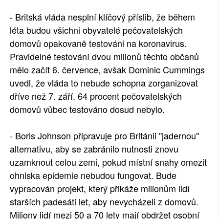
- Britská vláda nesplní klíčový příslib, že během
léta budou všichni obyvatelé pečovatelských
domovů opakovaně testováni na koronavirus.
Pravidelné testování dvou milionů těchto občanů
mělo začít 6. července, avšak Dominic Cummings
uvedl, že vláda to nebude schopna zorganizovat
dříve než 7. září. 64 procent pečovatelských
domovů vůbec testováno dosud nebylo.
- Boris Johnson připravuje pro Británii "jadernou"
alternativu, aby se zabránilo nutnosti znovu
uzamknout celou zemi, pokud místní snahy omezit
ohniska epidemie nebudou fungovat. Bude
vypracován projekt, který přikáže milionům lidí
starších padesáti let, aby nevycházeli z domovů.
Miliony lidí mezi 50 a 70 lety mají obdržet osobní