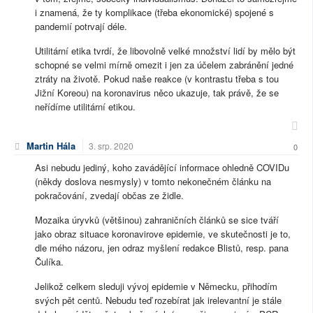
i znamená, že ty komplikace (třeba ekonomické) spojené s
pandemií potrvají déle.
Utilitární etika tvrdí, že libovolně velké množství lidí by mělo být
schopné se velmi mírně omezit i jen za účelem zabránění jedné
ztráty na životě. Pokud naše reakce (v kontrastu třeba s tou
Jižní Koreou) na koronavirus něco ukazuje, tak právě, že se
neřídíme utilitární etikou.
Martin Hála
3. srp. 2020
0
Asi nebudu jediný, koho zavádějící informace ohledně COVIDu
(někdy doslova nesmysly) v tomto nekonečném článku na
pokračování, zvedají občas ze židle.
Mozaika úryvků (většinou) zahraničních článků se sice tváří
jako obraz situace koronavirove epidemie, ve skutečnosti je to,
dle mého názoru, jen odraz myšlení redakce Blistů, resp. pana
Čulíka.
Jelikož celkem sleduji vývoj epidemie v Německu, přihodím
svých pět centů. Nebudu teď rozebírat jak irelevantní je stále