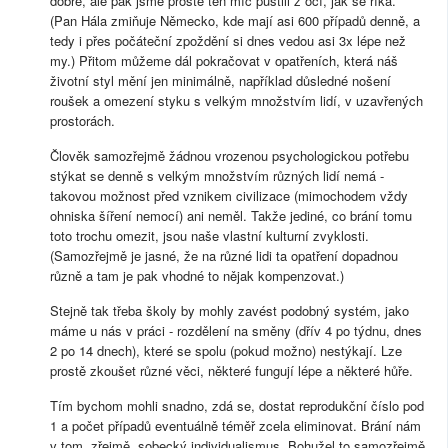
dobře, ale pak jsme prostě ten míč pustili z očí, jak se říká.
(Pan Hála zmiňuje Německo, kde mají asi 600 případů denně, a
tedy i přes počáteční zpoždění si dnes vedou asi 3x lépe než
my.) Přitom můžeme dál pokračovat v opatřeních, která náš
životní styl mění jen minimálně, například důsledné nošení
roušek a omezení styku s velkým množstvím lidí, v uzavřených
prostorách.
Člověk samozřejmě žádnou vrozenou psychologickou potřebu
stýkat se denně s velkým množstvím různých lidí nemá -
takovou možnost před vznikem civilizace (mimochodem vždy
ohniska šíření nemocí) ani neměl. Takže jediné, co brání tomu
toto trochu omezit, jsou naše vlastní kulturní zvyklosti.
(Samozřejmě je jasné, že na různé lidi ta opatření dopadnou
různě a tam je pak vhodné to nějak kompenzovat.)
Stejně tak třeba školy by mohly zavést podobný systém, jako
máme u nás v práci - rozdělení na směny (dřív 4 po týdnu, dnes
2 po 14 dnech), které se spolu (pokud možno) nestýkají. Lze
prostě zkoušet různé věci, některé fungují lépe a některé hůře.
Tím bychom mohli snadno, zdá se, dostat reprodukční číslo pod
1 a počet případů eventuálně téměř zcela eliminovat. Brání nám
v tom, zřejmě, sobecký individualismus. Bohužel to samozřejmě