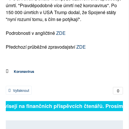
úmrtí. "Pravděpodobně více úmrtí než koronavirus". Po
150 000 úmrtích v USA Trump dodal, že Spojené státy
"nyní rozumí tomu, s čím se potýkají".
Podrobnosti v angličtině
ZDE
Předchozí průběžné zpravodajství
ZDE
Koronavirus
0
Vytisknout
visejí na finančních příspěvcích čtenářů. Prosíme, př