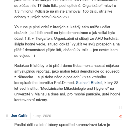
se zůčastnilo
17 tisíc
lidí.. pochopitelně. Organizátoři mluví o
1,3 milionu! Policisté na místě zmiňovali 100 tisíc, střízlivé
odhady z jiných zdrojů okolo 250.
Youtube je plné videí z kterých si každý sám může udělat
obrázek, jací lidé chodí na tyto demonstrace a jak velká byla
účast 1.8. v Tiergarten. Organizátoři si slibují že ARD tentokrát
šlápla hodně vedle, situaci dokáží využít ve svůj prospěch a na
přáští demonstraci přijde lidí, občanů 2x tolik... jen nevím kam
se vejdou :-)
Redakce Blistů by o té příští demo třeba mohla napsat nějakou
smysluplnou reportáž, jako malou lekci demokracie od sousedů
z Německa... a já třeba něco o poslední knize vrchního
konspiračního teoretika Prof.Dr.med.
Sucharit Bhakdi
, který 22
let vedl institut "Medizinische Mikrobiologie und Hygiene" na
univerzitě v Mainzu a dnes má, pro mnohé panikáře, jistě hodně
kontroverzní názory.
Jan Čulík
1. srp. 2020
-2
Posílat děti na letní tábory uprostřed koronavirové krize je