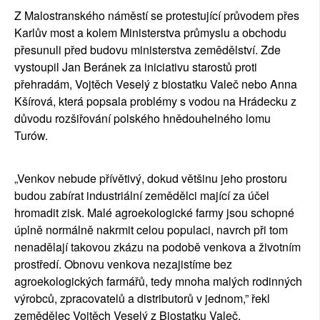
Z Malostranského náměstí se protestující průvodem přes 
Karlův most a kolem Ministerstva průmyslu a obchodu 
přesunuli před budovu ministerstva zemědělství. Zde 
vystoupil Jan Beránek za iniciativu starostů proti 
přehradám, Vojtěch Veselý z biostatku Valeč nebo Anna 
Kšírová, která popsala problémy s vodou na Hrádecku z 
důvodu rozšiřování polského hnědouhelného lomu 
Turów. 
„Venkov nebude přívětivý, dokud většinu jeho prostoru 
budou zabírat industriální zemědělci mající za účel 
hromadit zisk. Malé agroekologické farmy jsou schopné 
úplně normálně nakrmit celou populaci, navrch při tom 
nenadělají takovou zkázu na podobě venkova a životním 
prostředí. Obnovu venkova nezajistíme bez 
agroekologických farmářů, tedy mnoha malých rodinných 
výrobců, zpracovatelů a distributorů v jednom,” 
řekl 
zemědělec Vojtěch Veselý z Biostatku Valeč.