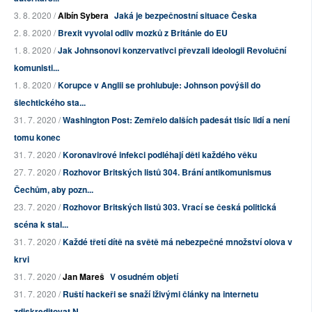
3. 8. 2020 /
Albín Sybera
Jaká je bezpečnostní situace Česka
2. 8. 2020 /
Brexit vyvolal odliv mozků z Británie do EU
1. 8. 2020 /
Jak Johnsonovi konzervativci převzali ideologii Revoluční
komunisti...
1. 8. 2020 /
Korupce v Anglii se prohlubuje: Johnson povýšil do
šlechtického sta...
31. 7. 2020 /
Washington Post: Zemřelo dalších padesát tisíc lidí a není
tomu konec
31. 7. 2020 /
Koronavirové infekci podléhají děti každého věku
27. 7. 2020 /
Rozhovor Britských listů 304. Brání antikomunismus
Čechům, aby pozn...
23. 7. 2020 /
Rozhovor Britských listů 303. Vrací se česká politická
scéna k stal...
31. 7. 2020 /
Každé třetí dítě na světě má nebezpečné množství olova v
krvi
31. 7. 2020 /
Jan Mareš
V osudném objetí
31. 7. 2020 /
Ruští hackeři se snaží lživými články na internetu
zdiskreditovat N...