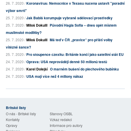
26. 7. 2020 /
Koronavirus: Nemocnice v Texasu nucena ustavit "poradní
výbor smrti"
25. 7. 2020 /
Jak Babiš korumpuje vybrané sdělovací prostředky
25. 7. 2020 /
Miloš Dokulil
Původní Hagia Sofia – dnes opět místem
muslimské modlitby?
25. 7. 2020 /
Miloš Dokulil
Má teď v ČR „pravice“ pro příští volby
vítězné šance?
25. 7. 2020 /
Pro stoupence czexitu: Británie končí jako satelitní stát EU
24. 7. 2020 /
Oprava: USA neprovádějí denně 50 milionů testů
24. 7. 2020 /
Karel Dolejší
O marném bušení do plechového bubínku
24. 7. 2020 /
USA mají více než 4 miliony nákaz
Britské listy
O nás - Britské listy
Stanovy OSBL
Kontakty
Vzkaz redakci
Opravy
Informace pro autory