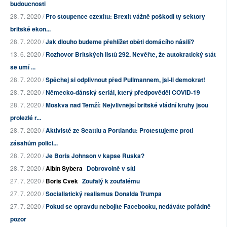
budoucnosti
28. 7. 2020 /
Pro stoupence czexitu: Brexit vážně poškodí ty sektory
britské ekon...
28. 7. 2020 /
Jak dlouho budeme přehlížet oběti domácího násilí?
13. 6. 2020 /
Rozhovor Britských listů 292. Nevěřte, že autokratický stát
se umí ...
28. 7. 2020 /
Spěchej si odplivnout před Pullmannem, jsi-li demokrat!
28. 7. 2020 /
Německo-dánský seriál, který předpověděl COVID-19
28. 7. 2020 /
Moskva nad Temží: Nejvlivnější britské vládní kruhy jsou
prolezlé r...
28. 7. 2020 /
Aktivisté ze Seattlu a Portlandu: Protestujeme proti
zásahům polici...
28. 7. 2020 /
Je Boris Johnson v kapse Ruska?
28. 7. 2020 /
Albín Sybera
Dobrovolně v síti
27. 7. 2020 /
Boris Cvek
Zoufalý k zoufalému
27. 7. 2020 /
Socialistický realismus Donalda Trumpa
27. 7. 2020 /
Pokud se opravdu nebojíte Facebooku, nedáváte pořádně
pozor