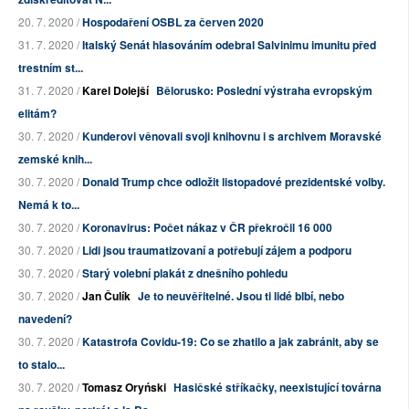
20. 7. 2020 /
Hospodaření OSBL za červen 2020
31. 7. 2020 /
Italský Senát hlasováním odebral Salvinimu imunitu před
trestním st...
31. 7. 2020 /
Karel Dolejší
Bělorusko: Poslední výstraha evropským
elitám?
30. 7. 2020 /
Kunderovi věnovali svoji knihovnu i s archivem Moravské
zemské knih...
30. 7. 2020 /
Donald Trump chce odložit listopadové prezidentské volby.
Nemá k to...
30. 7. 2020 /
Koronavirus: Počet nákaz v ČR překročil 16 000
30. 7. 2020 /
Lidi jsou traumatizovaní a potřebují zájem a podporu
30. 7. 2020 /
Starý volební plakát z dnešního pohledu
30. 7. 2020 /
Jan Čulík
Je to neuvěřitelné. Jsou ti lidé blbí, nebo
navedení?
30. 7. 2020 /
Katastrofa Covidu-19: Co se zhatilo a jak zabránit, aby se
to stalo...
30. 7. 2020 /
Tomasz Oryński
Hasičské stříkačky, neexistující továrna