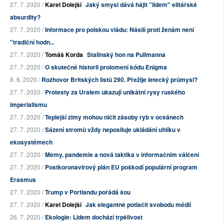
27. 7. 2020 /
Karel Dolejší
Jaký smysl dává hájit "lidem" elitářské
absurdity?
27. 7. 2020 /
Informace pro polskou vládu: Násilí proti ženám není
"tradiční hodn...
27. 7. 2020 /
Tomáš Korda
Stalinský hon na Pullmanna
27. 7. 2020 /
O skutečné historii prolomení kódu Enigma
8. 6. 2020 /
Rozhovor Britských listů 290. Přežije letecký průmysl?
27. 7. 2020 /
Protesty za Uralem ukazují unikátní rysy ruského
imperialismu
27. 7. 2020 /
Teplejší zimy mohou ničit zásoby ryb v oceánech
27. 7. 2020 /
Sázení stromů vždy neposiluje ukládání uhlíku v
ekosystémech
27. 7. 2020 /
Memy, pandemie a nová taktika v informačním válčení
27. 7. 2020 /
Postkoronavirový plán EU poškodí populární program
Erasmus
27. 7. 2020 /
Trump v Portlandu pořádá šou
27. 7. 2020 /
Karel Dolejší
Jak elegantně potlačit svobodu médií
26. 7. 2020 /
Ekologie: Lidem dochází trpělivost