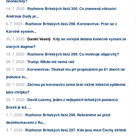
neonacisty?
14. 7. 2020 /
Rozhovor Britských listů 300. Co znamená vítězství
Andrzeje Dudy pr...
6. 7. 2020 /
Rozhovor Britských listů 298. Koronavirus: Proč se v
Karviné system...
30. 7. 2020 /
Daniel Veselý
Kdy se veřejná debata konečně vymaní ze
starých dogmat?
10. 7. 2020 /
Rozhovor Britských listů 299. Co motivuje oligarchy?
29. 7. 2020 /
Trump: NIkdo mě nemá rád
29. 7. 2020 /
Koronavirus: Tleskali mu při propouštění po 81 dnech na
jednotce in...
29. 7. 2020 /
Začnou po koronaviru země brát vážně infekční epidemie
jako chřipku?
29. 7. 2020 /
David Lammy, jeden z nejlepších britských poslanců:
Brexit je lež, ...
1. 7. 2020 /
Rozhovor Britských listů 296. Nebráníme se před
dezinformacemi z Ru...
3. 7. 2020 /
Rozhovor Britských listů 297. Kdo jsou mezi Čechy šiřitelé