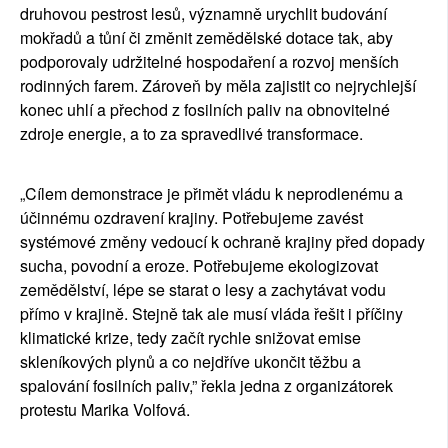
druhovou pestrost lesů, významně urychlit budování 
mokřadů a tůní či změnit zemědělské dotace tak, aby 
podporovaly udržitelné hospodaření a rozvoj menších 
rodinných farem. Zároveň by měla zajistit co nejrychlejší 
konec uhlí a přechod z fosilních paliv na obnovitelné 
zdroje energie, a to za spravedlivé transformace.
„Cílem demonstrace je přimět vládu k neprodlenému a 
účinnému ozdravení krajiny. Potřebujeme zavést 
systémové změny vedoucí k ochraně krajiny před dopady 
sucha, povodní a eroze. Potřebujeme ekologizovat 
zemědělství, lépe se starat o lesy a zachytávat vodu 
přímo v krajině. Stejně tak ale musí vláda řešit i příčiny 
klimatické krize, tedy začít rychle snižovat emise 
skleníkových plynů a co nejdříve ukončit těžbu a 
spalování fosilních paliv,” 
řekla jedna z organizátorek 
protestu Marika Volfová.