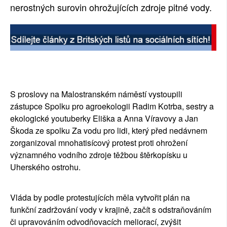
nerostných surovin ohrožujících zdroje pitné vody.
S proslovy na Malostranském náměstí vystoupili 
zástupce Spolku pro agroekologii Radim Kotrba, sestry a 
ekologické youtuberky Eliška a Anna Víravovy a Jan 
Škoda ze spolku Za vodu pro lidi, který před nedávnem 
zorganizoval mnohatisícový protest proti ohrožení 
významného vodního zdroje těžbou štěrkopísku u 
Uherského ostrohu. 
Vláda by podle protestujících měla vytvořit plán na 
funkční zadržování vody v krajině, začít s odstraňováním 
či upravováním odvodňovacích meliorací, zvýšit 