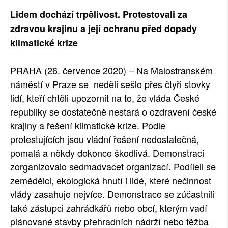
SOCIÁLNÍ SÍTĚ
Lidem dochází trpělivost. Protestovali za
zdravou krajinu a její ochranu před dopady
RUBRIKY
klimatické krize
PLNÁ VERZE STRÁNEK
PRAHA (26. července 2020) – Na Malostranském
náměstí v Praze se neděli sešlo přes čtyři stovky
lidí, kteří chtěli upozornit na to, že vláda České
republiky se dostatečně nestará o ozdravení české
krajiny a řešení klimatické krize. Podle
protestujících jsou vládní řešení nedostatečná,
pomalá a někdy dokonce škodlivá. Demonstraci
zorganizovalo sedmadvacet organizací. Podíleli se
zemědělci, ekologická hnutí i lidé, které nečinnost
vlády zasahuje nejvíce. Demonstrace se zúčastnili
také zástupci zahrádkářů nebo obcí, kterým vadí
plánované stavby přehradních nádrží nebo těžba