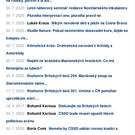
na roušky, portrét a la Ba...
30. 7. 2020 /
Letní náborový seminář redakce Novinářského inkubátoru
30. 7. 2020 /
Pluralita interpretací ano, pluralita pravd ne
30. 7. 2020 /
Lukáš Kraus
Nikým nevolené děti a pláže na Costa Brava
30. 7. 2020 /
Studie Nature: Pokud nezměníme dosavadní kurs, dojde ke
kolapsu civ...
30. 7. 2020 /
Klimatická krize: Dramatická varování z Arktidy a
Antarktidy
30. 7. 2020 /
Napětí na izraelsko-libanonských hranicích: Co má
Netanjahu za lubem?
23. 6. 2020 /
Rozhovor Britských listů 294. Mariánský sloup na
Staroměstském námě...
17. 7. 2020 /
Rozhovor Britských listů 301. Umíme v ČR pomáhat
uprchlíkům, kteří ...
18. 4. 2017 /
Bohumil Kartous
Diskutujte na Britských listech
30. 7. 2020 /
Bohumil Kartous
ČSSD bude muset opustit hlavní
politickou scénu
30. 7. 2020 /
Boris Cvek
Neměla by ČSSD udělat rovnou koalici s