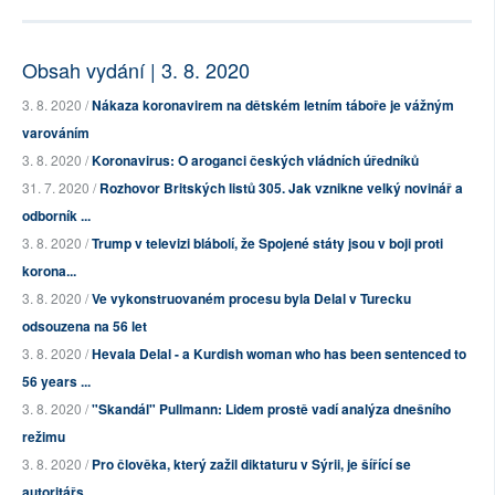
Obsah vydání | 3. 8. 2020
3. 8. 2020 /
Nákaza koronavirem na dětském letním táboře je vážným
varováním
3. 8. 2020 /
Koronavirus: O aroganci českých vládních úředníků
31. 7. 2020 /
Rozhovor Britských listů 305. Jak vznikne velký novinář a
odborník ...
3. 8. 2020 /
Trump v televizi blábolí, že Spojené státy jsou v boji proti
korona...
3. 8. 2020 /
Ve vykonstruovaném procesu byla Delal v Turecku
odsouzena na 56 let
3. 8. 2020 /
Hevala Delal - a Kurdish woman who has been sentenced to
56 years ...
3. 8. 2020 /
"Skandál" Pullmann: Lidem prostě vadí analýza dnešního
režimu
3. 8. 2020 /
Pro člověka, který zažil diktaturu v Sýrii, je šířící se
autoritářs...