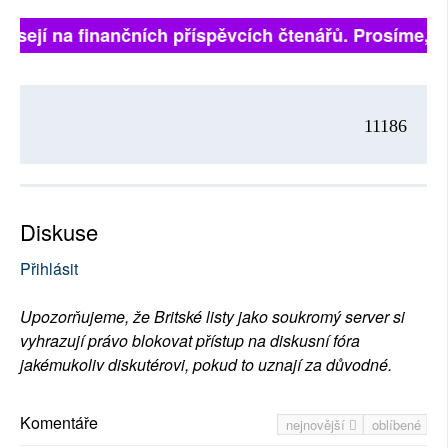
visejí na finančních příspěvcích čtenářů. Prosíme, při
11186
Diskuse
Přihlásit
Upozorňujeme, že Britské listy jako soukromý server si
vyhrazují právo blokovat přístup na diskusní fóra
jakémukoliv diskutérovi, pokud to uznají za důvodné.
Komentáře
nejnovější
oblíbené