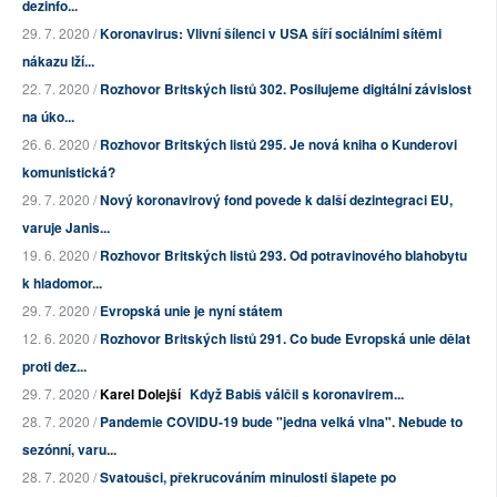
dezinfo...
29. 7. 2020 /
Koronavirus: Vlivní šílenci v USA šíří sociálními sítěmi
nákazu lží...
22. 7. 2020 /
Rozhovor Britských listů 302. Posilujeme digitální závislost
na úko...
26. 6. 2020 /
Rozhovor Britských listů 295. Je nová kniha o Kunderovi
komunistická?
29. 7. 2020 /
Nový koronavirový fond povede k další dezintegraci EU,
varuje Janis...
19. 6. 2020 /
Rozhovor Britských listů 293. Od potravinového blahobytu
k hladomor...
29. 7. 2020 /
Evropská unie je nyní státem
12. 6. 2020 /
Rozhovor Britských listů 291. Co bude Evropská unie dělat
proti dez...
29. 7. 2020 /
Karel Dolejší
Když Babiš válčil s koronavirem...
28. 7. 2020 /
Pandemie COVIDU-19 bude "jedna velká vlna". Nebude to
sezónní, varu...
28. 7. 2020 /
Svatoušci, překrucováním minulosti šlapete po