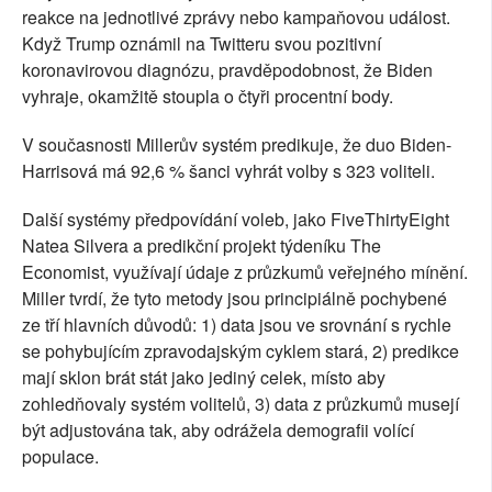
reakce na jednotlivé zprávy nebo kampaňovou událost.
Když Trump oznámil na Twitteru svou pozitivní
koronavirovou diagnózu, pravděpodobnost, že Biden
vyhraje, okamžitě stoupla o čtyři procentní body.
V současnosti Millerův systém predikuje, že duo Biden-
Harrisová má 92,6 % šanci vyhrát volby s 323 voliteli.
Další systémy předpovídání voleb, jako FiveThirtyEight
Natea Silvera a predikční projekt týdeníku The
Economist, využívají údaje z průzkumů veřejného mínění.
Miller tvrdí, že tyto metody jsou principiálně pochybené
ze tří hlavních důvodů: 1) data jsou ve srovnání s rychle
se pohybujícím zpravodajským cyklem stará, 2) predikce
mají sklon brát stát jako jediný celek, místo aby
zohledňovaly systém volitelů, 3) data z průzkumů musejí
být adjustována tak, aby odrážela demografii volící
populace.