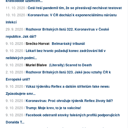
krátkodobé uzamčen...
11. 10. 2020 /
Češi řeší pandemii tím, že se přestávají nechávat testovat
10. 10. 2020 /
Koronavirus: V ČR dochází k exponenciálnímu nárůstu
infekcí
29. 9. 2020 /
Rozhovor Britských listů 322. Koronavirus v České
republice. Jak dál?
9. 10. 2020 /
Srećko Horvat
Belmaršský tribunál
9. 10. 2020 /
Lékaři bez hranic požadují konec zadržování lidí v
nelidských podmí...
9. 10. 2020 /
Muriel Blaive
(Literally) Scared to Death
2. 10. 2020 /
Rozhovor Britských listů 323. Jaké jsou vztahy ČR k
Evropské unii?
9. 10. 2020 /
Vzkaz týdeníku Reflex a dalším šiřitelům fake news:
Způsobujete smr...
9. 10. 2020 /
Koronavirus: Proč ohrožuje týdeník Reflex životy lidí?
9. 10. 2020 /
Trump: Moje krev, to je ta vakcína!
9. 10. 2020 /
Facebook odstranil stovky falešných profilů podporujících
Donalda T...