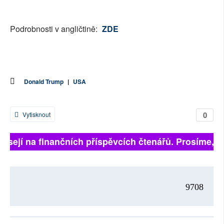
Podrobnosti v angličtině:
ZDE
Donald Trump
|
USA
0
Vytisknout
visejí na finančních příspěvcích čtenářů. Prosíme, při
9708