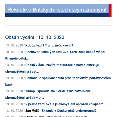
Obsah vydání | 13. 10. 2020
13. 10. 2020 /
Kdo zvítězil? Trump nebo covid?
10. 10. 2020 /
Rozhovor Britských listů 326. Lord Dubs české vládě:
Přijměte dětsk...
13. 10. 2020 /
Česká vláda uzavírá restaurace a bary a omezuje
shromáždění na šest...
13. 10. 2020 /
Pomáhejte spoluobčanům prostřednictvím potravinových
bank!
13. 10. 2020 /
Trump uspořádal na Floridě silně navštívené
shromáždění, avšak v pr...
13. 10. 2020 /
V pětině zemí světa je ekosystém ohrožen kolapsem
13. 10. 2020 /
Jan Molič
Existuje v Česku ještě underground?
13. 10. 2020 /