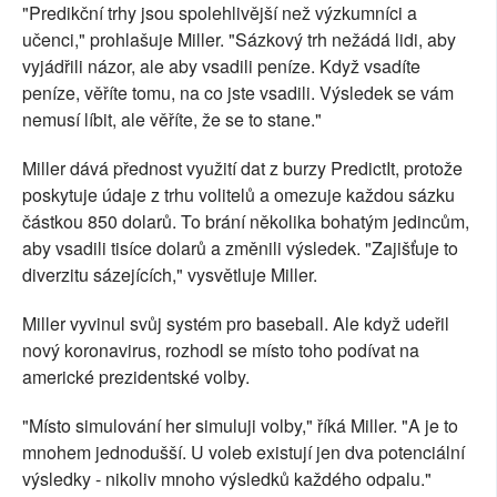
"Predikční trhy jsou spolehlivější než výzkumníci a
učenci," prohlašuje Miller. "Sázkový trh nežádá lidi, aby
vyjádřili názor, ale aby vsadili peníze. Když vsadíte
peníze, věříte tomu, na co jste vsadili. Výsledek se vám
nemusí líbit, ale věříte, že se to stane."
Miller dává přednost využití dat z burzy PredictIt, protože
poskytuje údaje z trhu volitelů a omezuje každou sázku
částkou 850 dolarů. To brání několika bohatým jedincům,
aby vsadili tisíce dolarů a změnili výsledek. "Zajišťuje to
diverzitu sázejících," vysvětluje Miller.
Miller vyvinul svůj systém pro baseball. Ale když udeřil
nový koronavirus, rozhodl se místo toho podívat na
americké prezidentské volby.
"Místo simulování her simuluji volby," říká Miller. "A je to
mnohem jednodušší. U voleb existují jen dva potenciální
výsledky - nikoliv mnoho výsledků každého odpalu."