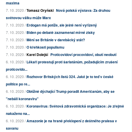
maxima
7. 10. 2020 /
Tomasz Oryński
Nová polská výstava: Za druhou
světovou válku může Marx
7. 10. 2020 /
Erdogan má potíže, ale ještě není vyřízený
7. 10. 2020 /
Biden po debatě zaznamenal mírné zisky
7. 10. 2020 /
Mění se Británie v darebácký stát?
7. 10. 2020 /
O křehkosti populismu
7. 10. 2020 /
Karel Dolejší
Proticovidoví procovidoví, obutí neobutí
6. 10. 2020 /
Lékaři protestují proti šarlatánům, požadujícím zrušení
proticovido...
6. 10. 2020 /
Rozhovor Britských listů 324. Jaké je to teď v české
politice po re...
6. 10. 2020 /
Obtížně dýchající Trump poradil Američanům, aby se
"nebáli koronaviru"
6. 10. 2020 /
Koronavirus: Světová zdravotnická organizace: Je zřejmě
nakaženo na...
6. 10. 2020 /
Amazonie je na hraně překlopení z deštného pralesa v
savanu