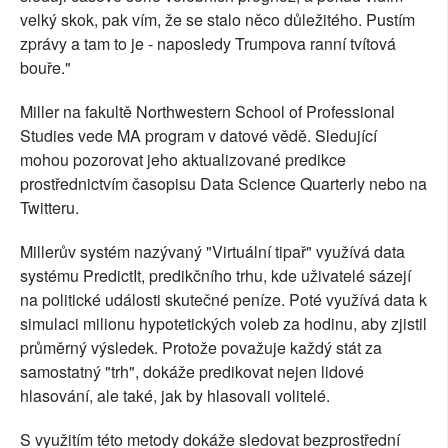
velký skok, pak vím, že se stalo něco důležitého. Pustím
zprávy a tam to je - naposledy Trumpova ranní tvítová
bouře."
Miller na fakultě Northwestern School of Professional
Studies vede MA program v datové vědě. Sledující
mohou pozorovat jeho aktualizované predikce
prostřednictvím časopisu Data Science Quarterly nebo na
Twitteru.
Millerův systém nazývaný "Virtuální tipař" využívá data
systému PredictIt, predikčního trhu, kde uživatelé sázejí
na politické události skutečné peníze. Poté využívá data k
simulaci milionu hypotetických voleb za hodinu, aby zjistil
průměrný výsledek. Protože považuje každý stát za
samostatný "trh", dokáže predikovat nejen lidové
hlasování, ale také, jak by hlasovali volitelé.
S využitím této metody dokáže sledovat bezprostřední