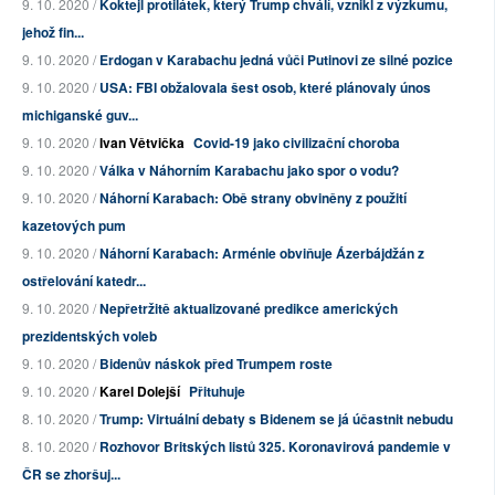
9. 10. 2020 /
Koktejl protilátek, který Trump chválí, vznikl z výzkumu,
jehož fin...
9. 10. 2020 /
Erdogan v Karabachu jedná vůči Putinovi ze silné pozice
9. 10. 2020 /
USA: FBI obžalovala šest osob, které plánovaly únos
michiganské guv...
9. 10. 2020 /
Ivan Větvička
Covid-19 jako civilizační choroba
9. 10. 2020 /
Válka v Náhorním Karabachu jako spor o vodu?
9. 10. 2020 /
Náhorní Karabach: Obě strany obviněny z použití
kazetových pum
9. 10. 2020 /
Náhorní Karabach: Arménie obviňuje Ázerbájdžán z
ostřelování katedr...
9. 10. 2020 /
Nepřetržitě aktualizované predikce amerických
prezidentských voleb
9. 10. 2020 /
Bidenův náskok před Trumpem roste
9. 10. 2020 /
Karel Dolejší
Přituhuje
8. 10. 2020 /
Trump: Virtuální debaty s Bidenem se já účastnit nebudu
8. 10. 2020 /
Rozhovor Britských listů 325. Koronavirová pandemie v
ČR se zhoršuj...