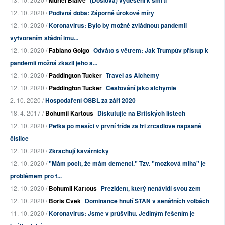
Muriel Blaive
(Doslova) vyděšení k smrti
12. 10. 2020 /
Podivná doba: Záporné úrokové míry
12. 10. 2020 /
Koronavirus: Bylo by možné zvládnout pandemii
vytvořením stádní imu...
12. 10. 2020 /
Fabiano Golgo
Odváto s větrem: Jak Trumpův přístup k
pandemii možná zkazil jeho a...
12. 10. 2020 /
Paddington Tucker
Travel as Alchemy
12. 10. 2020 /
Paddington Tucker
Cestování jako alchymie
2. 10. 2020 /
Hospodaření OSBL za září 2020
18. 4. 2017 /
Bohumil Kartous
Diskutujte na Britských listech
12. 10. 2020 /
Pětka po měsíci v první třídě za tři zrcadlově napsané
číslice
12. 10. 2020 /
Zkrachují kavárničky
12. 10. 2020 /
"Mám pocit, že mám demenci." Tzv. "mozková mlha" je
problémem pro t...
12. 10. 2020 /
Bohumil Kartous
Prezident, který nenávidí svou zem
12. 10. 2020 /
Boris Cvek
Dominance hnutí STAN v senátních volbách
11. 10. 2020 /
Koronavirus: Jsme v průšvihu. Jediným řešením je