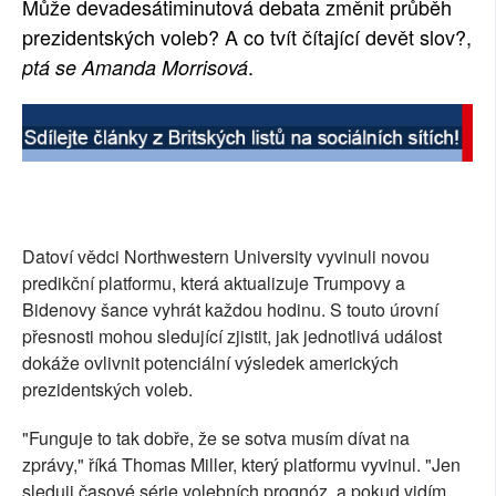
Může devadesátiminutová debata změnit průběh
SOCIÁLNÍ SÍTĚ
prezidentských voleb? A co tvít čítající devět slov?,
.
ptá se Amanda Morrisová
RUBRIKY
PLNÁ VERZE STRÁNEK
Datoví vědci Northwestern University vyvinuli novou
predikční platformu, která aktualizuje Trumpovy a
Bidenovy šance vyhrát každou hodinu. S touto úrovní
přesnosti mohou sledující zjistit, jak jednotlivá událost
dokáže ovlivnit potenciální výsledek amerických
prezidentských voleb.
"Funguje to tak dobře, že se sotva musím dívat na
zprávy," říká Thomas Miller, který platformu vyvinul. "Jen
sleduji časové série volebních prognóz, a pokud vidím