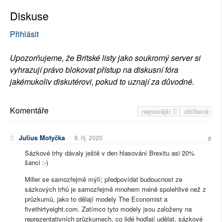
Diskuse
Přihlásit
Upozorňujeme, že Britské listy jako soukromý server si
vyhrazují právo blokovat přístup na diskusní fóra
jakémukoliv diskutérovi, pokud to uznají za důvodné.
Komentáře
nejnovější
oblíbené
Julius Motyčka
9. říj. 2020
0
Sázkové trhy dávaly ještě v den hlasování Brexitu asi 20%
šanci :-)
Miller se samozřejmě mýlí; předpovídat budoucnost ze
sázkových trhů je samozřejmě mnohem méně spolehlivé než z
průzkumů, jako to dělají modely The Economist a
fivethirtyeight.com. Zatímco tyto modely jsou založeny na
reprezentativních průzkumech, co lidé hodlají udělat, sázkové