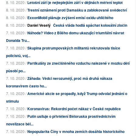
8. 10. 2020 /
Letošní září je nejteplejším září v dějinách měření teplot
8. 10. 2020 /
Trestní oznámení proti Damašku a zablokované svědectví
8. 10. 2020 /
ExxonMobil plánuje zvýšení emisí oxidu uhličitého
8. 10. 2020 /
Daniel Veselý
Česká vláda hodlá spáchat kolosální zločin
7. 10. 2020 /
Náhoda? Video z Bílého domu ukazující triumfální návrat
Donalda Tru...
7. 10. 2020 /
Skupina protrumpovských militantů rekrutovala tisíce
policistů, voj...
7. 10. 2020 /
Partikuláty ze znečištěného vzduchu nalezené v mozku dětí
působí po...
7. 10. 2020 /
Záhada: Vědci nerozumějí, proč má druhá nákaza
koronavirem často ho...
7. 10. 2020 /
Americké akcie se propadly, když Trump odvolal jednání o
stimulu
7. 10. 2020 /
Koronavirus: Rekordní počet nákaz v České republice
7. 10. 2020 /
Putin usiluje o přivtělení Běloruska prostřednictvím
novelizace běl...
7. 10. 2020 /
Nepopularita Číny v mnoha zemích dosáhla historického