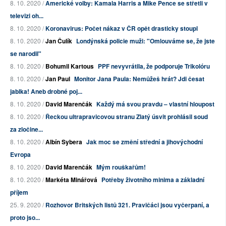
8. 10. 2020 /
Americké volby: Kamala Harris a Mike Pence se střetli v
televizi oh...
8. 10. 2020 /
Koronavirus: Počet nákaz v ČR opět drasticky stoupl
8. 10. 2020 /
Jan Čulík
Londýnská policie muži: "Omlouváme se, že jste
se narodil"
8. 10. 2020 /
Bohumil Kartous
PPF nevyvrátila, že podporuje Trikolóru
8. 10. 2020 /
Jan Paul
Monitor Jana Paula: Nemůžeš hrát? Jdi česat
jablka! Aneb drobné poj...
8. 10. 2020 /
David Marenčák
Každý má svou pravdu – vlastní hloupost
8. 10. 2020 /
Řeckou ultrapravicovou stranu Zlatý úsvit prohlásil soud
za zločine...
8. 10. 2020 /
Albín Sybera
Jak moc se změní střední a jihovýchodní
Evropa
8. 10. 2020 /
David Marenčák
Mým rouškařům!
8. 10. 2020 /
Markéta Minářová
Potřeby životního minima a základní
příjem
25. 9. 2020 /
Rozhovor Britských listů 321. Pravičáci jsou vyčerpaní, a
proto jso...