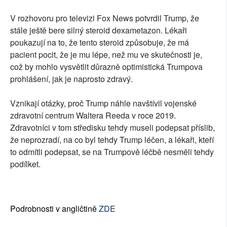
V rozhovoru pro televizi Fox News potvrdil Trump, že
stále ještě bere silný steroid dexametazon. Lékaři
poukazují na to, že tento steroid způsobuje, že má
pacient pocit, že je mu lépe, než mu ve skutečnosti je,
což by mohlo vysvětlit důrazně optimistická Trumpova
prohlášení, jak je naprosto zdravý.
Vznikají otázky, proč Trump náhle navštívil vojenské
zdravotní centrum Waltera Reeda v roce 2019.
Zdravotníci v tom středisku tehdy museli podepsat příslib,
že neprozradí, na co byl tehdy Trump léčen, a lékaři, kteří
to odmítli podepsat, se na Trumpově léčbě nesměli tehdy
podílket.
Podrobnosti v angličtině
ZDE