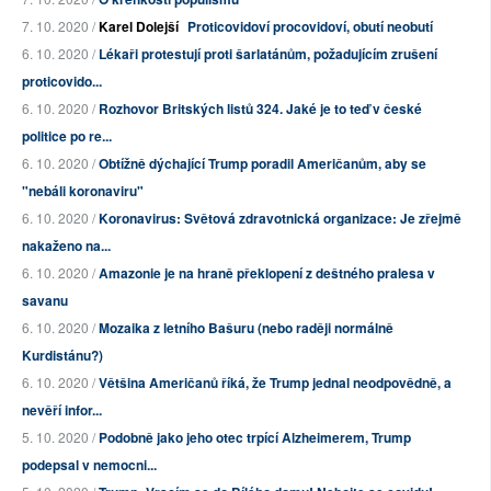
7. 10. 2020 /
Karel Dolejší
Proticovidoví procovidoví, obutí neobutí
6. 10. 2020 /
Lékaři protestují proti šarlatánům, požadujícím zrušení
proticovido...
6. 10. 2020 /
Rozhovor Britských listů 324. Jaké je to teď v české
politice po re...
6. 10. 2020 /
Obtížně dýchající Trump poradil Američanům, aby se
"nebáli koronaviru"
6. 10. 2020 /
Koronavirus: Světová zdravotnická organizace: Je zřejmě
nakaženo na...
6. 10. 2020 /
Amazonie je na hraně překlopení z deštného pralesa v
savanu
6. 10. 2020 /
Mozaika z letního Bašuru (nebo raději normálně
Kurdistánu?)
6. 10. 2020 /
Většina Američanů říká, že Trump jednal neodpovědně, a
nevěří infor...
5. 10. 2020 /
Podobně jako jeho otec trpící Alzheimerem, Trump
podepsal v nemocni...