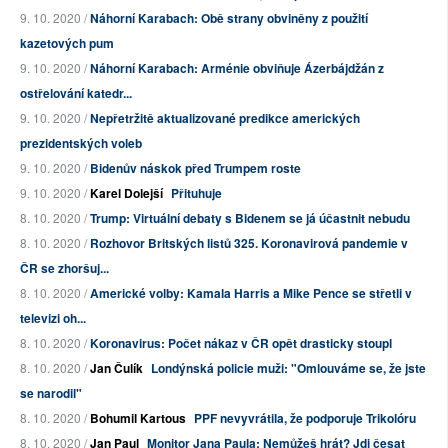
9. 10. 2020 /
Náhorní Karabach: Obě strany obviněny z použití
kazetových pum
9. 10. 2020 /
Náhorní Karabach: Arménie obviňuje Ázerbájdžán z
ostřelování katedr...
9. 10. 2020 /
Nepřetržitě aktualizované predikce amerických
prezidentských voleb
9. 10. 2020 /
Bidenův náskok před Trumpem roste
9. 10. 2020 /
Karel Dolejší
Přituhuje
8. 10. 2020 /
Trump: Virtuální debaty s Bidenem se já účastnit nebudu
8. 10. 2020 /
Rozhovor Britských listů 325. Koronavirová pandemie v
ČR se zhoršuj...
8. 10. 2020 /
Americké volby: Kamala Harris a Mike Pence se střetli v
televizi oh...
8. 10. 2020 /
Koronavirus: Počet nákaz v ČR opět drasticky stoupl
8. 10. 2020 /
Jan Čulík
Londýnská policie muži: "Omlouváme se, že jste
se narodil"
8. 10. 2020 /
Bohumil Kartous
PPF nevyvrátila, že podporuje Trikolóru
8. 10. 2020 /
Jan Paul
Monitor Jana Paula: Nemůžeš hrát? Jdi česat