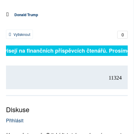
Donald Trump
0
Vytisknout
závisejí na finančních příspěvcích čtenářů. Prosíme, p
11324
Diskuse
Přihlásit