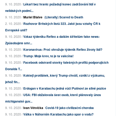
9. 10. 2020 /
Lékaři bez hranic požadují konec zadržování lidí v
nelidských podmí...
9. 10. 2020 /
Muriel Blaive
(Literally) Scared to Death
2. 10. 2020 /
Rozhovor Britských listů 323. Jaké jsou vztahy ČR k
Evropské unii?
9. 10. 2020 /
Vzkaz týdeníku Reflex a dalším šiřitelům fake news:
Způsobujete smr...
9. 10. 2020 /
Koronavirus: Proč ohrožuje týdeník Reflex životy lidí?
9. 10. 2020 /
Trump: Moje krev, to je ta vakcína!
9. 10. 2020 /
Facebook odstranil stovky falešných profilů podporujících
Donalda T...
9. 10. 2020 /
Koktejl protilátek, který Trump chválí, vznikl z výzkumu,
jehož fin...
9. 10. 2020 /
Erdogan v Karabachu jedná vůči Putinovi ze silné pozice
9. 10. 2020 /
USA: FBI obžalovala šest osob, které plánovaly únos
michiganské guv...
9. 10. 2020 /
Ivan Větvička
Covid-19 jako civilizační choroba
9. 10. 2020 /
Válka v Náhorním Karabachu jako spor o vodu?