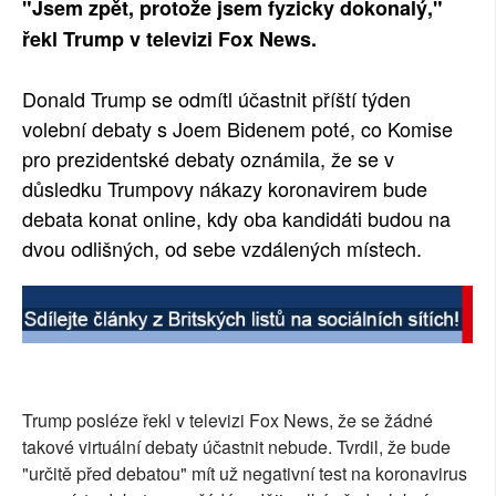
"Jsem zpět, protože jsem fyzicky dokonalý,"
SOCIÁLNÍ SÍTĚ
řekl Trump v televizi Fox News.
RUBRIKY
Donald Trump se odmítl účastnit příští týden
volební debaty s Joem Bidenem poté, co Komise
PLNÁ VERZE STRÁNEK
pro prezidentské debaty oznámila, že se v
důsledku Trumpovy nákazy koronavirem bude
debata konat online, kdy oba kandidáti budou na
dvou odlišných, od sebe vzdálených místech.
Trump posléze řekl v televizi Fox News, že se žádné
takové virtuální debaty účastnit nebude. Tvrdil, že bude
"určitě před debatou" mít už negativní test na koronavirus