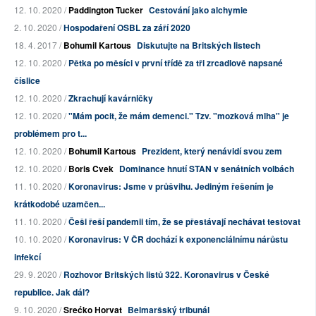
12. 10. 2020 /
Paddington Tucker
Cestování jako alchymie
2. 10. 2020 /
Hospodaření OSBL za září 2020
18. 4. 2017 /
Bohumil Kartous
Diskutujte na Britských listech
12. 10. 2020 /
Pětka po měsíci v první třídě za tři zrcadlově napsané
číslice
12. 10. 2020 /
Zkrachují kavárničky
12. 10. 2020 /
"Mám pocit, že mám demenci." Tzv. "mozková mlha" je
problémem pro t...
12. 10. 2020 /
Bohumil Kartous
Prezident, který nenávidí svou zem
12. 10. 2020 /
Boris Cvek
Dominance hnutí STAN v senátních volbách
11. 10. 2020 /
Koronavirus: Jsme v průšvihu. Jediným řešením je
krátkodobé uzamčen...
11. 10. 2020 /
Češi řeší pandemii tím, že se přestávají nechávat testovat
10. 10. 2020 /
Koronavirus: V ČR dochází k exponenciálnímu nárůstu
infekcí
29. 9. 2020 /
Rozhovor Britských listů 322. Koronavirus v České
republice. Jak dál?
9. 10. 2020 /
Srećko Horvat
Belmaršský tribunál