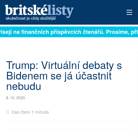
isejí na finančních příspěvcích čtenářů. Prosíme, přis
PŘIHLÁSIT
AKTUÁLNÍ VYDÁNÍ
ARCHIV
Trump: Virtuální debaty s
Bidenem se já účastnit
ROZHOVORY
nebudu
TÉMATA
8. 10. 2020
NEJČTENĚJŠÍ ZA 7 DNÍ
čas čtení 1 minuta
AUTOŘI
PŘÍSPĚVKY NA PROVOZ