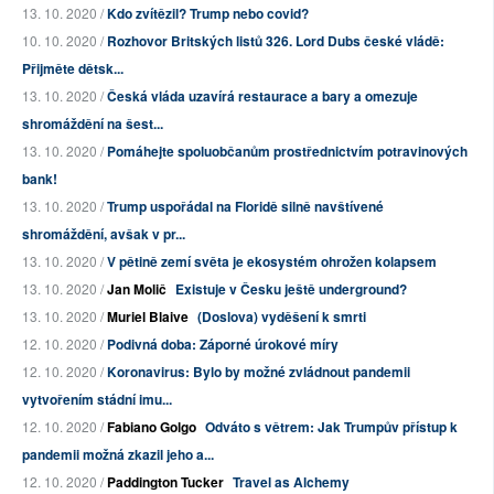
13. 10. 2020 /
Kdo zvítězil? Trump nebo covid?
10. 10. 2020 /
Rozhovor Britských listů 326. Lord Dubs české vládě:
Přijměte dětsk...
13. 10. 2020 /
Česká vláda uzavírá restaurace a bary a omezuje
shromáždění na šest...
13. 10. 2020 /
Pomáhejte spoluobčanům prostřednictvím potravinových
bank!
13. 10. 2020 /
Trump uspořádal na Floridě silně navštívené
shromáždění, avšak v pr...
13. 10. 2020 /
V pětině zemí světa je ekosystém ohrožen kolapsem
13. 10. 2020 /
Jan Molič
Existuje v Česku ještě underground?
13. 10. 2020 /
Muriel Blaive
(Doslova) vyděšení k smrti
12. 10. 2020 /
Podivná doba: Záporné úrokové míry
12. 10. 2020 /
Koronavirus: Bylo by možné zvládnout pandemii
vytvořením stádní imu...
12. 10. 2020 /
Fabiano Golgo
Odváto s větrem: Jak Trumpův přístup k
pandemii možná zkazil jeho a...
12. 10. 2020 /
Paddington Tucker
Travel as Alchemy