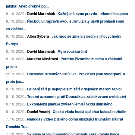
jablka! Aneb drobné poj...
8. 10. 2020 /
David Marenčák
Každý má svou pravdu – vlastní hloupost
8. 10. 2020 /
Řeckou ultrapravicovou stranu Zlatý úsvit prohlásil soud
za zločine...
8. 10. 2020 /
Albín Sybera
Jak moc se změní střední a jihovýchodní
Evropa
8. 10. 2020 /
David Marenčák
Mým rouškařům!
8. 10. 2020 /
Markéta Minářová
Potřeby životního minima a základní
příjem
25. 9. 2020 /
Rozhovor Britských listů 321. Pravičáci jsou vyčerpaní, a
proto jso...
8. 10. 2020 /
Letošní září je nejteplejším září v dějinách měření teplot
8. 10. 2020 /
Trestní oznámení proti Damašku a zablokované svědectví
8. 10. 2020 /
ExxonMobil plánuje zvýšení emisí oxidu uhličitého
8. 10. 2020 /
Daniel Veselý
Česká vláda hodlá spáchat kolosální zločin
7. 10. 2020 /
Náhoda? Video z Bílého domu ukazující triumfální návrat
Donalda Tru...
7. 10. 2020 /
Skupina protrumpovských militantů rekrutovala tisíce