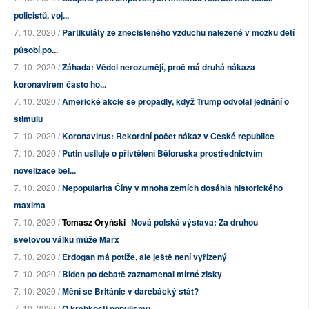
policistů, voj...
7. 10. 2020 /
Partikuláty ze znečištěného vzduchu nalezené v mozku dětí
působí po...
7. 10. 2020 /
Záhada: Vědci nerozumějí, proč má druhá nákaza
koronavirem často ho...
7. 10. 2020 /
Americké akcie se propadly, když Trump odvolal jednání o
stimulu
7. 10. 2020 /
Koronavirus: Rekordní počet nákaz v České republice
7. 10. 2020 /
Putin usiluje o přivtělení Běloruska prostřednictvím
novelizace běl...
7. 10. 2020 /
Nepopularita Číny v mnoha zemích dosáhla historického
maxima
7. 10. 2020 /
Tomasz Oryński
Nová polská výstava: Za druhou
světovou válku může Marx
7. 10. 2020 /
Erdogan má potíže, ale ještě není vyřízený
7. 10. 2020 /
Biden po debatě zaznamenal mírné zisky
7. 10. 2020 /
Mění se Británie v darebácký stát?
7. 10. 2020 /
O křehkosti populismu