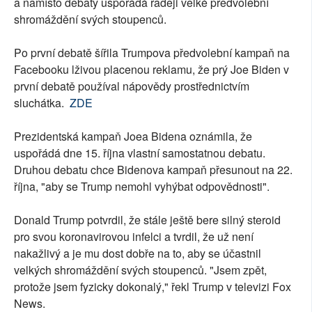
a namísto debaty uspořádá raději velké předvolební
shromáždění svých stoupenců.
Po první debatě šířila Trumpova předvolební kampaň na
Facebooku lživou placenou reklamu, že prý Joe Biden v
první debatě používal nápovědy prostřednictvím
sluchátka.
ZDE
Prezidentská kampaň Joea Bidena oznámila, že
uspořádá dne 15. října vlastní samostatnou debatu.
Druhou debatu chce Bidenova kampaň přesunout na 22.
října, "aby se Trump nemohl vyhýbat odpovědnosti".
Donald Trump potvrdil, že stále ještě bere silný steroid
pro svou koronavirovou infelci a tvrdil, že už není
nakažlivý a je mu dost dobře na to, aby se účastnil
velkých shromáždění svých stoupenců. "Jsem zpět,
protože jsem fyzicky dokonalý," řekl Trump v televizi Fox
News.