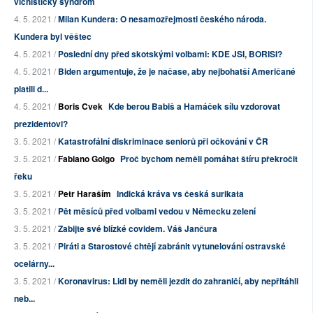
vichistický syndrom
4. 5. 2021 /
Milan Kundera: O nesamozřejmosti českého národa.
Kundera byl věštec
4. 5. 2021 /
Poslední dny před skotskými volbami: KDE JSI, BORISI?
4. 5. 2021 /
Biden argumentuje, že je načase, aby nejbohatší Američané
platili d...
4. 5. 2021 /
Boris Cvek
Kde berou Babiš a Hamáček sílu vzdorovat
prezidentovi?
3. 5. 2021 /
Katastrofální diskriminace seniorů při očkování v ČR
3. 5. 2021 /
Fabiano Golgo
Proč bychom neměli pomáhat štíru překročit
řeku
3. 5. 2021 /
Petr Haraším
Indická kráva vs česká surikata
3. 5. 2021 /
Pět měsíců před volbami vedou v Německu zelení
3. 5. 2021 /
Zabijte své blízké covidem. Váš Jančura
3. 5. 2021 /
Piráti a Starostové chtějí zabránit vytunelování ostravské
ocelárny...
3. 5. 2021 /
Koronavirus: Lidi by neměli jezdit do zahraničí, aby nepřitáhli
neb...