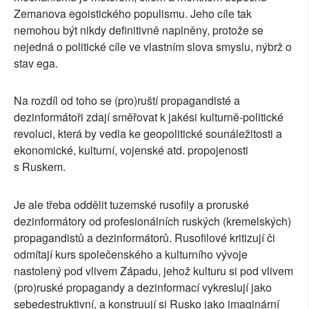
Zemanova egoistického populismu. Jeho cíle tak
nemohou být nikdy definitivně naplněny, protože se
nejedná o politické cíle ve vlastním slova smyslu, nýbrž o
stav ega.
Na rozdíl od toho se (pro)ruští propagandisté a
dezinformátoři zdají směřovat k jakési kulturně-politické
revoluci, která by vedla ke geopolitické sounáležitosti a
ekonomické, kulturní, vojenské atd. propojenosti
s Ruskem.
Je ale třeba oddělit tuzemské rusofily a proruské
dezinformátory od profesionálních ruských (kremelských)
propagandistů a dezinformátorů. Rusofilové kritizují či
odmítají kurs společenského a kulturního vývoje
nastolený pod vlivem Západu, jehož kulturu si pod vlivem
(pro)ruské propagandy a dezinformací vykreslují jako
sebedestruktivní, a konstruují si Rusko jako imaginární