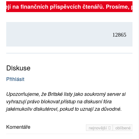
sejí na finančních příspěvcích čtenářů. Prosíme, přisp
12865
Diskuse
Přihlásit
Upozorňujeme, že Britské listy jako soukromý server si
vyhrazují právo blokovat přístup na diskusní fóra
jakémukoliv diskutérovi, pokud to uznají za důvodné.
Komentáře
nejnovější
oblíbené