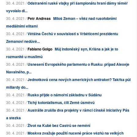
30. 4. 2021 /
Odstranění ruské vlajky při šampionátu hraní dámy téměř
vyvolalo di...
30. 4. 2021 /
Petr Andreas
Miloš Zeman – vítěz nad rusofobními
mediálními elitami
30. 4. 2021 /
Většina Čechů v souvislosti s Vrběticemi prezidentu
Zemanovi nedůvě...
30. 4. 2021 /
Fabiano Golgo
Můj indonéský syn, Krišna a jak je to
rozmanité u muslimů
30. 4. 2021 /
Usnesení Evropského parlamentu o Rusku: případ Alexeje
Navalného, p...
30. 4. 2021 /
Jednotková cena nových amerických antiraket? Takřka půl
miliardy do...
30. 4. 2021 /
Rusko přijde o námořní základnu v Súdánu
30. 4. 2021 /
Tichý kolonialismus, čili Země úsměvů
30. 4. 2021 /
Austrálie zrušila dva projekty v rámci čínské iniciativy Pás
a stezka
30. 4. 2021 /
Život na Kubě bez Castrů se nemění
30. 4. 2021 /
Moskva zvažuje použití nucené práce vězňů na velkých