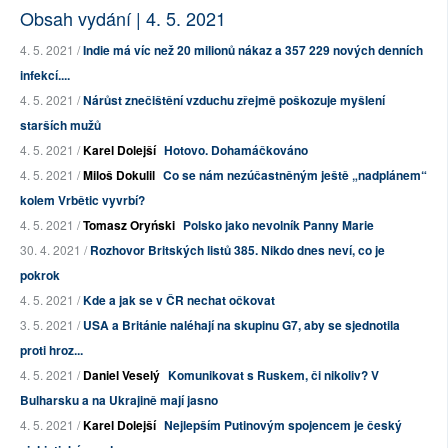
Obsah vydání | 4. 5. 2021
4. 5. 2021 /
Indie má víc než 20 milionů nákaz a 357 229 nových denních
infekcí....
4. 5. 2021 /
Nárůst znečištění vzduchu zřejmě poškozuje myšlení
starších mužů
4. 5. 2021 /
Karel Dolejší
Hotovo. Dohamáčkováno
4. 5. 2021 /
Miloš Dokulil
Co se nám nezúčastněným ještě „nadplánem“
kolem Vrbětic vyvrbí?
4. 5. 2021 /
Tomasz Oryński
Polsko jako nevolník Panny Marie
30. 4. 2021 /
Rozhovor Britských listů 385. Nikdo dnes neví, co je
pokrok
4. 5. 2021 /
Kde a jak se v ČR nechat očkovat
3. 5. 2021 /
USA a Británie naléhají na skupinu G7, aby se sjednotila
proti hroz...
4. 5. 2021 /
Daniel Veselý
Komunikovat s Ruskem, či nikoliv? V
Bulharsku a na Ukrajině mají jasno
4. 5. 2021 /
Karel Dolejší
Nejlepším Putinovým spojencem je český