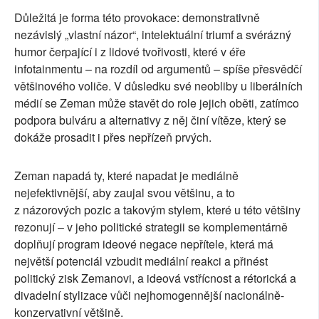
Důležitá je forma této provokace: demonstrativně
nezávislý „vlastní názor“, intelektuální triumf a svérázný
humor čerpající i z lidové tvořivosti, které v éře
infotainmentu – na rozdíl od argumentů – spíše přesvědčí
většinového voliče. V důsledku své neobliby u liberálních
médií se Zeman může stavět do role jejich oběti, zatímco
podpora bulváru a alternativy z něj činí vítěze, který se
dokáže prosadit i přes nepřízeň prvých.
Zeman napadá ty, které napadat je mediálně
nejefektivnější, aby zaujal svou většinu, a to
z názorových pozic a takovým stylem, které u této většiny
rezonují – v jeho politické strategii se komplementárně
doplňují program ideové negace nepřítele, která má
největší potenciál vzbudit mediální reakci a přinést
politický zisk Zemanovi, a ideová vstřícnost a rétorická a
divadelní stylizace vůči nejhomogennější nacionálně-
konzervativní většině.