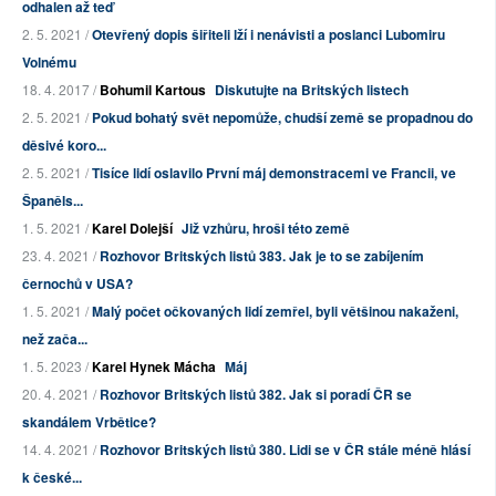
odhalen až teď
2. 5. 2021 /
Otevřený dopis šiřiteli lží i nenávisti a poslanci Lubomiru
Volnému
18. 4. 2017 /
Bohumil Kartous
Diskutujte na Britských listech
2. 5. 2021 /
Pokud bohatý svět nepomůže, chudší země se propadnou do
děsivé koro...
2. 5. 2021 /
Tisíce lidí oslavilo První máj demonstracemi ve Francii, ve
Španěls...
1. 5. 2021 /
Karel Dolejší
Již vzhůru, hroši této země
23. 4. 2021 /
Rozhovor Britských listů 383. Jak je to se zabíjením
černochů v USA?
1. 5. 2021 /
Malý počet očkovaných lidí zemřel, byli většinou nakaženi,
než zača...
1. 5. 2023 /
Karel Hynek Mácha
Máj
20. 4. 2021 /
Rozhovor Britských listů 382. Jak si poradí ČR se
skandálem Vrbětice?
14. 4. 2021 /
Rozhovor Britských listů 380. Lidi se v ČR stále méně hlásí
k české...