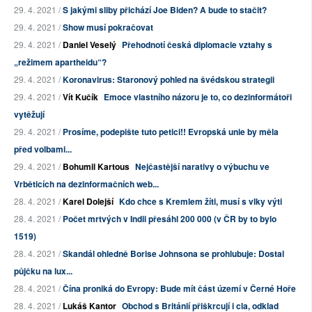
29. 4. 2021 /
S jakými sliby přichází Joe Biden? A bude to stačit?
29. 4. 2021 /
Show musí pokračovat
29. 4. 2021 /
Daniel Veselý
Přehodnotí česká diplomacie vztahy s
„režimem apartheidu“?
29. 4. 2021 /
Koronavirus: Staronový pohled na švédskou strategii
29. 4. 2021 /
Vít Kučík
Emoce vlastního názoru je to, co dezinformátoři
vytěžují
29. 4. 2021 /
Prosíme, podepište tuto petici!! Evropská unie by měla
před volbami...
29. 4. 2021 /
Bohumil Kartous
Nejčastější narativy o výbuchu ve
Vrběticích na dezinformačních web...
28. 4. 2021 /
Karel Dolejší
Kdo chce s Kremlem žíti, musí s vlky výti
28. 4. 2021 /
Počet mrtvých v Indii přesáhl 200 000 (v ČR by to bylo
1519)
28. 4. 2021 /
Skandál ohledně Borise Johnsona se prohlubuje: Dostal
půjčku na lux...
28. 4. 2021 /
Čína proniká do Evropy: Bude mít část území v Černé Hoře
28. 4. 2021 /
Lukáš Kantor
Obchod s Británií přiškrcují i cla, odklad