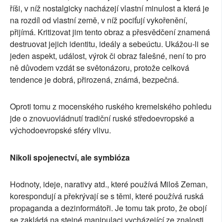
říši, v níž nostalgicky nacházejí vlastní minulost a která je
na rozdíl od vlastní země, v níž pociťují vykořenění,
přijímá. Kritizovat jim tento obraz a přesvědčení znamená
destruovat jejich identitu, ideály a sebeúctu. Ukážou-li se
jeden aspekt, událost, výrok či obraz falešné, není to pro
ně důvodem vzdát se světonázoru, protože celková
tendence je dobrá, přirozená, známá, bezpečná.
Oproti tomu z mocenského ruského kremelského pohledu
jde o znovuovládnutí tradiční ruské středoevropské a
východoevropské sféry vlivu.
Nikoli spojenectví, ale symbióza
Hodnoty, ideje, narativy atd., které používá Miloš Zeman,
korespondují a překrývají se s těmi, které používá ruská
propaganda a dezinformátoři. Je tomu tak proto, že obojí
se zakládá na stejné manipulaci vycházející ze znalosti