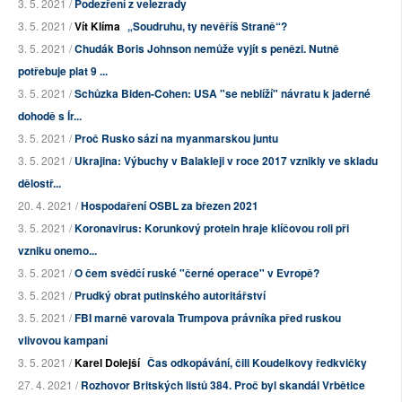
3. 5. 2021 /
Podezření z velezrady
3. 5. 2021 /
Vít Klíma
„Soudruhu, ty nevěříš Straně“?
3. 5. 2021 /
Chudák Boris Johnson nemůže vyjít s penězi. Nutně
potřebuje plat 9 ...
3. 5. 2021 /
Schůzka Biden-Cohen: USA "se neblíží" návratu k jaderné
dohodě s Ír...
3. 5. 2021 /
Proč Rusko sází na myanmarskou juntu
3. 5. 2021 /
Ukrajina: Výbuchy v Balakleji v roce 2017 vznikly ve skladu
dělostř...
20. 4. 2021 /
Hospodaření OSBL za březen 2021
3. 5. 2021 /
Koronavirus: Korunkový protein hraje klíčovou roli při
vzniku onemo...
3. 5. 2021 /
O čem svědčí ruské "černé operace" v Evropě?
3. 5. 2021 /
Prudký obrat putinského autoritářství
3. 5. 2021 /
FBI marně varovala Trumpova právníka před ruskou
vlivovou kampaní
3. 5. 2021 /
Karel Dolejší
Čas odkopávání, čili Koudelkovy ředkvičky
27. 4. 2021 /
Rozhovor Britských listů 384. Proč byl skandál Vrbětice