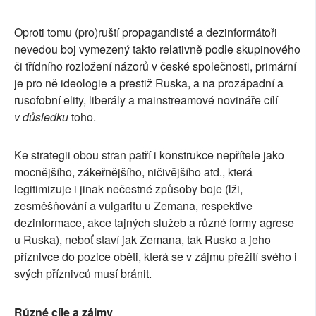
Oproti tomu (pro)ruští propagandisté a dezinformátoři
nevedou boj vymezený takto relativně podle skupinového
či třídního rozložení názorů v české společnosti, primární
je pro ně ideologie a prestiž Ruska, a na prozápadní a
rusofobní elity, liberály a mainstreamové novináře
cílí
v důsledku
toho.
Ke strategii obou stran patří i konstrukce nepřítele jako
mocnějšího, zákeřnějšího, ničivějšího atd., která
legitimizuje i jinak nečestné způsoby boje (lži,
zesměšňování a vulgaritu u Zemana, respektive
dezinformace, akce tajných služeb a různé formy agrese
u Ruska), neboť staví jak Zemana, tak Rusko a jeho
příznivce do pozice oběti, která se v zájmu přežití svého i
svých příznivců musí bránit.
Různé cíle a zájmy