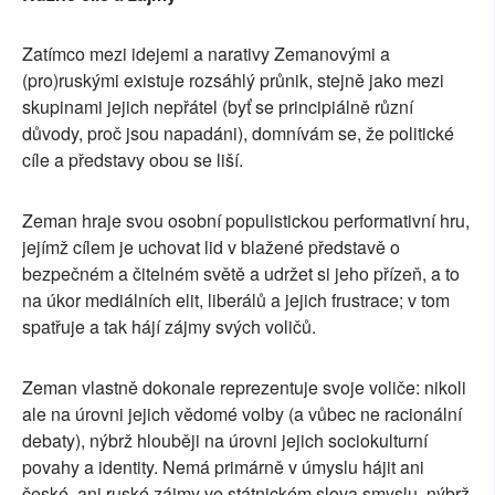
Zatímco mezi idejemi a narativy Zemanovými a
(pro)ruskými existuje rozsáhlý průnik, stejně jako mezi
skupinami jejich nepřátel (byť se principiálně různí
důvody, proč jsou napadáni), domnívám se, že politické
cíle a představy obou se liší.
Zeman hraje svou osobní populistickou performativní hru,
jejímž cílem je uchovat lid v blažené představě o
bezpečném a čitelném světě a udržet si jeho přízeň, a to
na úkor mediálních elit, liberálů a jejich frustrace; v tom
spatřuje a tak hájí zájmy svých voličů.
Zeman vlastně dokonale reprezentuje svoje voliče: nikoli
ale na úrovni jejich vědomé volby (a vůbec ne racionální
debaty), nýbrž hlouběji na úrovni jejich sociokulturní
povahy a identity. Nemá primárně v úmyslu hájit ani
české, ani ruské zájmy ve státnickém slova smyslu, nýbrž