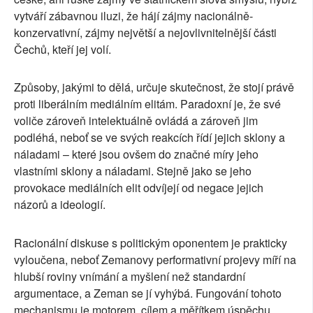
vytváří zábavnou iluzi, že hájí zájmy nacionálně-
konzervativní, zájmy největší a nejovlivnitelnější části
Čechů, kteří jej volí.
Způsoby, jakými to dělá, určuje skutečnost, že stojí právě
proti liberálním mediálním elitám. Paradoxní je, že své
voliče zároveň intelektuálně ovládá a zároveň jim
podléhá, neboť se ve svých reakcích řídí jejich sklony a
náladami – které jsou ovšem do značné míry jeho
vlastními sklony a náladami. Stejně jako se jeho
provokace mediálních elit odvíjejí od negace jejich
názorů a ideologií.
Racionální diskuse s politickým oponentem je prakticky
vyloučena, neboť Zemanovy performativní projevy míří na
hlubší roviny vnímání a myšlení než standardní
argumentace, a Zeman se jí vyhýbá. Fungování tohoto
mechanismu je motorem, cílem a měřítkem úspěchu