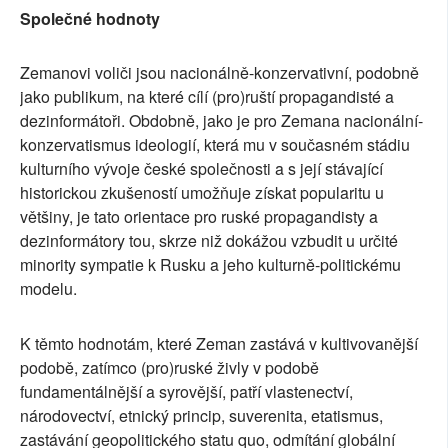
Společné hodnoty
Zemanovi voliči jsou nacionálně-konzervativní, podobně
jako publikum, na které cílí (pro)ruští propagandisté a
dezinformátoři. Obdobně, jako je pro Zemana nacionální-
konzervatismus ideologií, která mu v současném stádiu
kulturního vývoje české společnosti a s její stávající
historickou zkušeností umožňuje získat popularitu u
většiny, je tato orientace pro ruské propagandisty a
dezinformátory tou, skrze niž dokážou vzbudit u určité
minority sympatie k Rusku a jeho kulturně-politickému
modelu.
K těmto hodnotám, které Zeman zastává v kultivovanější
podobě, zatímco (pro)ruské živly v podobě
fundamentálnější a syrovější, patří vlastenectví,
národovectví, etnický princip, suverenita, etatismus,
zastávání geopolitického statu quo, odmítání globální