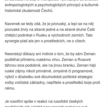
antropologických a psychologických principů a kulturně-
historické zkušenosti Čechů.
Navenek se tedy zdá, že je proruský, a lepí se na něj
proruské živly na straně jedné a na straně druhé Češi
chtějící podnikat v Rusku a východních zemích. Tato
synergie platí ale jen o prostředcích, ne o cílech.
Neexistují důkazy ani indicie o tom, že by sám Zeman
podléhal přímému ruskému vlivu. Zeman a Rusové
táhnou sice podobně, ale na jinou branku. Zeman hájí
ruské zájmy nikoli primárně, úmyslně či programově,
nýbrž v důsledku své dlouhodobé politické strategie:
volby voličské základny, nepřítele a prostředků boje proti
němu.
Je rusofilní spíše v reakci na rusofobii českých
mediálních elit, jejichž popuzených reakcí na své