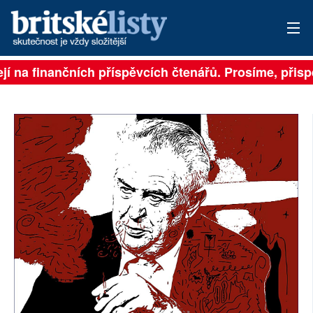
í na finančních příspěvcích čtenářů. Prosíme, přispějt
PŘIHLÁSIT
AKTUÁLNÍ VYDÁNÍ
ARCHIV
ROZHOVORY
TÉMATA
NEJČTENĚJŠÍ ZA 7 DNÍ
AUTOŘI
PŘÍSPĚVKY NA PROVOZ