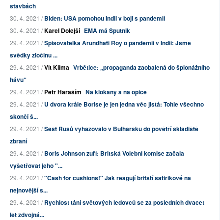
stavbách
30. 4. 2021 /
Biden: USA pomohou Indii v boji s pandemií
30. 4. 2021 /
Karel Dolejší
EMA má Sputnik
29. 4. 2021 /
Spisovatelka Arundhati Roy o pandemii v Indii: Jsme
svědky zločinu ...
29. 4. 2021 /
Vít Klíma
Vrbětice: „propaganda zaobalená do špionážního
hávu“
29. 4. 2021 /
Petr Haraším
Na klokany a na opice
29. 4. 2021 /
U dvora krále Borise je jen jedna věc jistá: Tohle všechno
skončí š...
29. 4. 2021 /
Šest Rusů vyhazovalo v Bulharsku do povětří skladiště
zbraní
29. 4. 2021 /
Boris Johnson zuří: Britská Volební komise začala
vyšetřovat jeho "...
29. 4. 2021 /
"Cash for cushions!" Jak reagují britští satirikové na
nejnovější s...
29. 4. 2021 /
Rychlost tání světových ledovců se za posledních dvacet
let zdvojná...