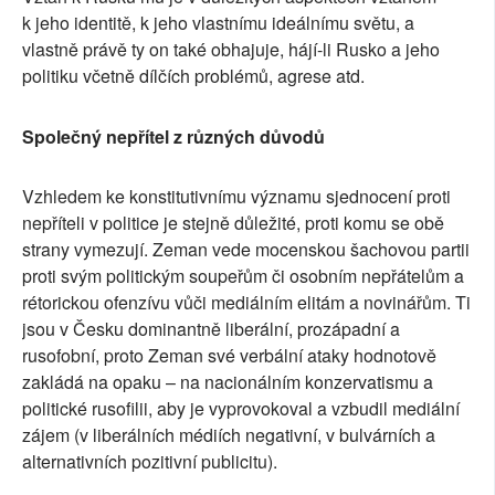
k jeho identitě, k jeho vlastnímu ideálnímu světu, a
vlastně právě ty on také obhajuje, hájí-li Rusko a jeho
politiku včetně dílčích problémů, agrese atd.
Společný nepřítel z různých důvodů
Vzhledem ke konstitutivnímu významu sjednocení proti
nepříteli v politice je stejně důležité, proti komu se obě
strany vymezují. Zeman vede mocenskou šachovou partii
proti svým politickým soupeřům či osobním nepřátelům a
rétorickou ofenzívu vůči mediálním elitám a novinářům. Ti
jsou v Česku dominantně liberální, prozápadní a
rusofobní, proto Zeman své verbální ataky hodnotově
zakládá na opaku – na nacionálním konzervatismu a
politické rusofilii, aby je vyprovokoval a vzbudil mediální
zájem (v liberálních médiích negativní, v bulvárních a
alternativních pozitivní publicitu).