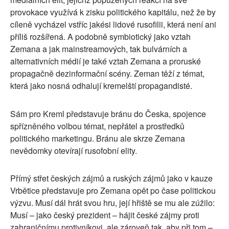
provokace využívá k zisku politického kapitálu, než že by
cíleně vycházel vstříc jakési lidové rusofilii, která není ani
příliš rozšířená. A podobně symbiotický jako vztah
Zemana a jak mainstreamových, tak bulvárních a
alternativních médií je také vztah Zemana a proruské
propagačně dezinformační scény. Zeman těží z témat,
která jako nosná odhalují kremelští propagandisté.
Sám pro Kreml představuje bránu do Česka, spojence
spřízněného volbou témat, nepřátel a prostředků
politického marketingu. Bránu ale skrze Zemana
nevědomky otevírají rusofobní elity.
Přímý střet českých zájmů a ruských zájmů jako v kauze
Vrbětice představuje pro Zemana opět po čase politickou
výzvu. Musí dál hrát svou hru, její hřiště se mu ale zúžilo:
Musí – jako český prezident – hájit české zájmy proti
zahraničnímu protivníkovi, ale zároveň tak, aby při tom –