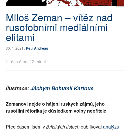
SOCIÁLNÍ SÍTĚ
Miloš Zeman – vítěz nad
RUBRIKY
rusofobními mediálními
elitami
PLNÁ VERZE STRÁNEK
30. 4. 2021 /
Petr Andreas
čas čtení 12 minut
Ilustrace:
Jáchym Bohumil Kartous
Zemanovi nejde o hájení ruských zájmů, jeho
rusofilní rétorika je důsledkem volby nepřítele
Před časem jsem v
Britských listech
publikoval
analýzu