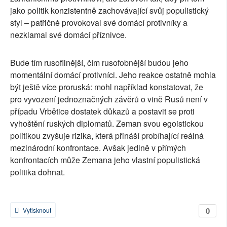
jako politik konzistentně zachovávající svůj populistický
styl – patřičně provokoval své domácí protivníky a
nezklamal své domácí příznivce.
Bude tím rusofilnější, čím rusofobnější budou jeho
momentální domácí protivníci. Jeho reakce ostatně mohla
být ještě více proruská: mohl například konstatovat, že
pro vyvození jednoznačných závěrů o vině Rusů není v
případu Vrbětice dostatek důkazů a postavit se proti
vyhoštění ruských diplomatů. Zeman svou egoistickou
politikou zvyšuje rizika, která přináší probíhající reálná
mezinárodní konfrontace. Avšak jedině v přímých
konfrontacích může Zemana jeho vlastní populistická
politika dohnat.
0
Vytisknout