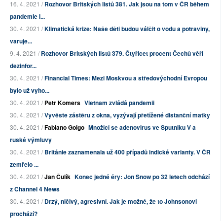
16. 4. 2021 /
Rozhovor Britských listů 381. Jak jsou na tom v ČR během
pandemie l...
30. 4. 2021 /
Klimatická krize: Naše děti budou válčit o vodu a potraviny,
varuje...
9. 4. 2021 /
Rozhovor Britských listů 379. Čtyřicet procent Čechů věří
dezinfor...
30. 4. 2021 /
Financial Times: Mezi Moskvou a středovýchodní Evropou
bylo už vyho...
30. 4. 2021 /
Petr Komers
Vietnam zvládá pandemii
30. 4. 2021 /
Vyvěste zástěru z okna, vyzývají přetížené distanční matky
30. 4. 2021 /
Fabiano Golgo
Množící se adenovirus ve Sputniku V a
ruské výmluvy
30. 4. 2021 /
Británie zaznamenala už 400 případů indické varianty. V ČR
zemřelo ...
30. 4. 2021 /
Jan Čulík
Konec jedné éry: Jon Snow po 32 letech odchází
z Channel 4 News
30. 4. 2021 /
Drzý, ničivý, agresivní. Jak je možné, že to Johnsonovi
prochází?