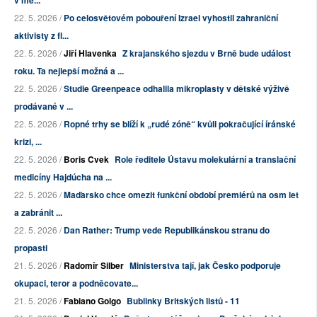
v me...
22. 5. 2026 /
Po celosvětovém pobouření Izrael vyhostil zahraniční
aktivisty z fl...
22. 5. 2026 /
Jiří Hlavenka
Z krajanského sjezdu v Brně bude událost
roku. Ta nejlepší možná a ...
22. 5. 2026 /
Studie Greenpeace odhalila mikroplasty v dětské výživě
prodávané v ...
22. 5. 2026 /
Ropné trhy se blíží k „rudé zóně“ kvůli pokračující íránské
krizi, ...
22. 5. 2026 /
Boris Cvek
Role ředitele Ústavu molekulární a translační
medicíny Hajdúcha na ...
22. 5. 2026 /
Maďarsko chce omezit funkční období premiérů na osm let
a zabránit ...
22. 5. 2026 /
Dan Rather: Trump vede Republikánskou stranu do
propasti
21. 5. 2026 /
Radomír Silber
Ministerstva tají, jak Česko podporuje
okupaci, teror a podněcovate...
21. 5. 2026 /
Fabiano Golgo
Bublinky Britských listů - 11