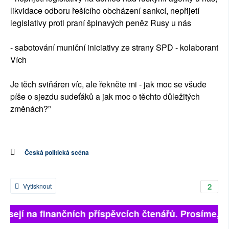
likvidace odboru řešícího obcházení sankcí, nepřijetí
legislativy proti praní špinavých peněz Rusy u nás
- sabotování muniční iniciativy ze strany SPD - kolaborant
Vích
Je těch sviňáren víc, ale řekněte mi - jak moc se všude
píše o sjezdu sudeťáků a jak moc o těchto důležitých
změnách?”
Česká politická scéna
2
Vytisknout
visejí na finančních příspěvcích čtenářů. Prosíme, při