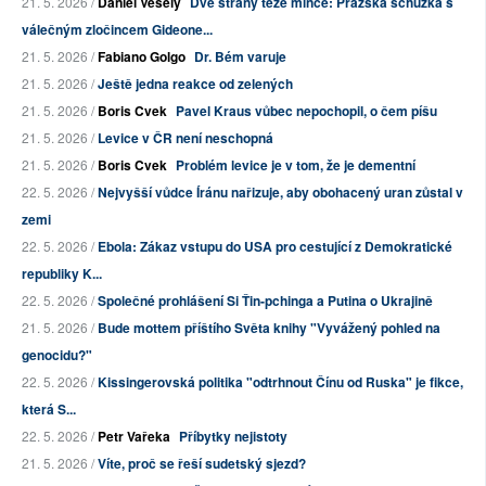
21. 5. 2026 /
Daniel Veselý
Dvě strany téže mince: Pražská schůzka s
válečným zločincem Gideone...
21. 5. 2026 /
Fabiano Golgo
Dr. Bém varuje
21. 5. 2026 /
Ještě jedna reakce od zelených
21. 5. 2026 /
Boris Cvek
Pavel Kraus vůbec nepochopil, o čem píšu
21. 5. 2026 /
Levice v ČR není neschopná
21. 5. 2026 /
Boris Cvek
Problém levice je v tom, že je dementní
22. 5. 2026 /
Nejvyšší vůdce Íránu nařizuje, aby obohacený uran zůstal v
zemi
22. 5. 2026 /
Ebola: Zákaz vstupu do USA pro cestující z Demokratické
republiky K...
22. 5. 2026 /
Společné prohlášení Si Ťin-pchinga a Putina o Ukrajině
21. 5. 2026 /
Bude mottem příštího Světa knihy "Vyvážený pohled na
genocidu?"
22. 5. 2026 /
Kissingerovská politika "odtrhnout Čínu od Ruska" je fikce,
která S...
22. 5. 2026 /
Petr Vařeka
Příbytky nejistoty
21. 5. 2026 /
Víte, proč se řeší sudetský sjezd?