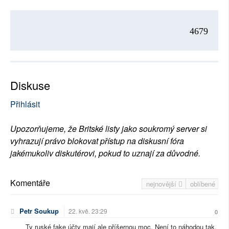
4679
Diskuse
Přihlásit
Upozorňujeme, že Britské listy jako soukromý server si
vyhrazují právo blokovat přístup na diskusní fóra
jakémukoliv diskutérovi, pokud to uznají za důvodné.
Komentáře
nejnovější
oblíbené
Petr Soukup
22. kvě. 23:29
0
Ty ruské fake účty mají ale příšernou moc. Není to náhodou tak,