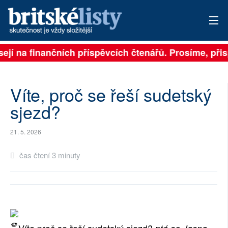
ejí na finančních příspěvcích čtenářů. Prosíme, přisp
PŘIHLÁSIT
AKTUÁLNÍ VYDÁNÍ
Víte, proč se řeší sudetský
ARCHIV
sjezd?
ROZHOVORY
21. 5. 2026
TÉMATA
čas čtení 3 minuty
NEJČTENĚJŠÍ ZA 7 DNÍ
AUTOŘI
PŘÍSPĚVKY NA PROVOZ
Víte proč se řeší sudetský sjezd?