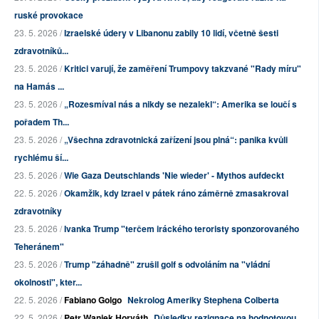
ruské provokace
23. 5. 2026 /
Izraelské údery v Libanonu zabily 10 lidí, včetně šesti
zdravotníků...
23. 5. 2026 /
Kritici varují, že zaměření Trumpovy takzvané "Rady míru"
na Hamás ...
23. 5. 2026 /
„Rozesmíval nás a nikdy se nezalekl“: Amerika se loučí s
pořadem Th...
23. 5. 2026 /
„Všechna zdravotnická zařízení jsou plná“: panika kvůli
rychlému ší...
23. 5. 2026 /
Wie Gaza Deutschlands 'Nie wieder' - Mythos aufdeckt
22. 5. 2026 /
Okamžik, kdy Izrael v pátek ráno záměrně zmasakroval
zdravotníky
23. 5. 2026 /
Ivanka Trump "terčem iráckého teroristy sponzorovaného
Teheránem"
23. 5. 2026 /
Trump "záhadně" zrušil golf s odvoláním na "vládní
okolnosti", kter...
22. 5. 2026 /
Fabiano Golgo
Nekrolog Ameriky Stephena Colberta
22. 5. 2026 /
Petr Waniek Horváth
Důsledky rezignace na hodnotovou