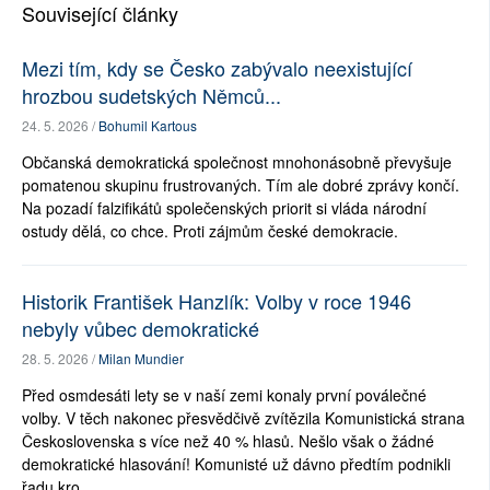
Související články
Mezi tím, kdy se Česko zabývalo neexistující
hrozbou sudetských Němců...
24. 5. 2026 /
Bohumil Kartous
Občanská demokratická společnost mnohonásobně převyšuje
pomatenou skupinu frustrovaných. Tím ale dobré zprávy končí.
Na pozadí falzifikátů společenských priorit si vláda národní
ostudy dělá, co chce. Proti zájmům české demokracie.
Historik František Hanzlík: Volby v roce 1946
nebyly vůbec demokratické
28. 5. 2026 /
Milan Mundier
Před osmdesáti lety se v naší zemi konaly první poválečné
volby. V těch nakonec přesvědčivě zvítězila Komunistická strana
Československa s více než 40 % hlasů. Nešlo však o žádné
demokratické hlasování! Komunisté už dávno předtím podnikli
řadu kro...