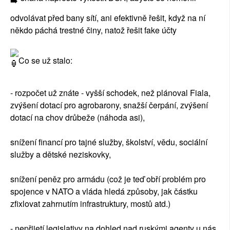
odvolávat před bany sítí, ani efektivně řešit, když na ní
někdo páchá trestné činy, natož řešit fake účty
Co se už stalo:
- rozpočet už znáte - vyšší schodek, než plánoval Fiala,
zvýšení dotací pro agrobarony, snažší čerpání, zvýšení
dotací na chov drůbeže (náhoda asi),
snížení financí pro tajné služby, školství, vědu, sociální
služby a dětské neziskovky,
snížení peněz pro armádu (což je teď obří problém pro
spojence v NATO a vláda hledá způsoby, jak částku
zfixlovat zahrnutím infrastruktury, mostů atd.)
- nepřijetí legislativy na dohled nad ruskými agenty u nás,