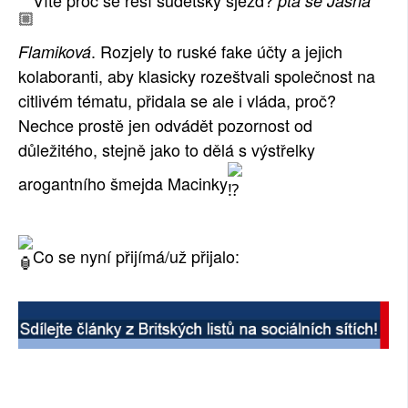
ptá se Jasna
SOCIÁLNÍ SÍTĚ
. Rozjely to ruské fake účty a jejich
Flamiková
RUBRIKY
kolaboranti, aby klasicky rozeštvali společnost na
citlivém tématu, přidala se ale i vláda, proč?
PLNÁ VERZE STRÁNEK
Nechce prostě jen odvádět pozornost od
důležitého, stejně jako to dělá s výstřelky
arogantního šmejda Macinky
Co se nyní přijímá/už přijalo: