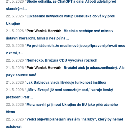
21. 5. 2026 /
Studie odhalila, že ChatGPT a další AI boti udělali před
skotskými ...
22. 5. 2026 /
Lukašenko nevyloučil vstup Běloruska do války proti
Ukrajině
21. 5. 2026 /
Petr Waniek Horváth
Macinka nechápe své místo v
ústavní hierarchii. Ministr nestojí na ...
22. 5. 2026 /
Po prohlášeních, že muslimové jsou připraveni převzít moc
v zemi, z...
22. 5. 2026 /
Německo: Brožura CDU vyvolává rozruch
21. 5. 2026 /
Petr Waniek Horváth
Brutální útok je odsouzeníhodný. Ale
jazyk soudce také
21. 5. 2026 /
Jak Babišova vláda likviduje funkčnost institucí
21. 5. 2026 /
„Mír v Evropě již není samozřejmostí,“ varuje český
prezident Petr ...
22. 5. 2026 /
Merz navrhl přijmout Ukrajinu do EU jako přidruženého
člena
22. 5. 2026 /
Vědci objevili planetární systém "naruby", který by neměl
existovat