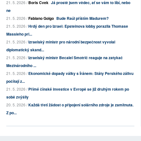
21. 5. 2026 /
Boris Cvek
Já prostě jsem vědec, ať se vám to líbí, nebo
ne
21. 5. 2026 /
Fabiano Golgo
Bude Raúl příštím Madurem?
21. 5. 2026 /
Hrdý den pro Izrael: Epsteinova lobby porazila Thomase
Massieho pri...
21. 5. 2026 /
Izraelský ministr pro národní bezpečnost vyvolal
diplomatický skand...
21. 5. 2026 /
Izraelský ministr Becalel Smotrič reaguje na zatykač
Mezinárodního ...
21. 5. 2026 /
Ekonomické dopady války s Íránem: Státy Perského zálivu
počítají z...
21. 5. 2026 /
Přímé čínské investice v Evropě se již druhým rokem po
sobě zvýšily
20. 5. 2026 /
Každá třetí žádost o připojení solárního zdroje je zamítnuta.
Z po...