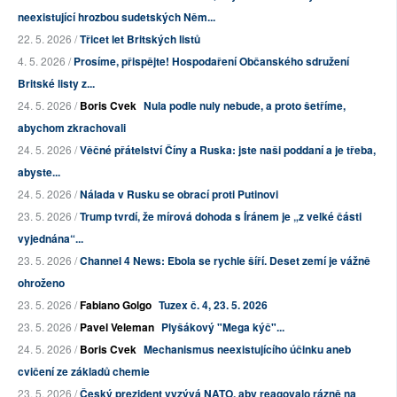
neexistující hrozbou sudetských Něm...
22. 5. 2026 /
Třicet let Britských listů
4. 5. 2026 /
Prosíme, přispějte! Hospodaření Občanského sdružení
Britské listy z...
24. 5. 2026 /
Boris Cvek
Nula podle nuly nebude, a proto šetříme,
abychom zkrachovali
24. 5. 2026 /
Věčné přátelství Číny a Ruska: jste naši poddaní a je třeba,
abyste...
24. 5. 2026 /
Nálada v Rusku se obrací proti Putinovi
23. 5. 2026 /
Trump tvrdí, že mírová dohoda s Íránem je „z velké části
vyjednána“...
23. 5. 2026 /
Channel 4 News: Ebola se rychle šíří. Deset zemí je vážně
ohroženo
23. 5. 2026 /
Fabiano Golgo
Tuzex č. 4, 23. 5. 2026
23. 5. 2026 /
Pavel Veleman
Plyšákový "Mega kýč"...
24. 5. 2026 /
Boris Cvek
Mechanismus neexistujícího účinku aneb
cvičení ze základů chemie
23. 5. 2026 /
Český prezident vyzývá NATO, aby reagovalo rázně na