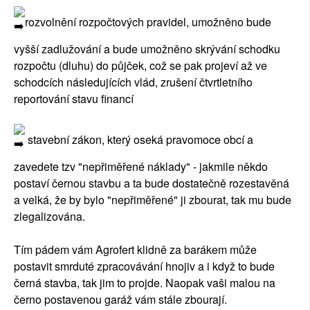
rozvolnění rozpočtových pravidel, umožněno bude
vyšší zadlužování a bude umožněno skrývání schodku
rozpočtu (dluhu) do půjček, což se pak projeví až ve
schodcích následujících vlád, zrušení čtvrtletního
reportování stavu financí
stavební zákon, který oseká pravomoce obcí a
zavedete tzv "nepřiměřené náklady" - jakmile někdo
postaví černou stavbu a ta bude dostatečně rozestavěná
a velká, že by bylo "nepřiměřené" ji zbourat, tak mu bude
zlegalizována.
Tím pádem vám Agrofert klidně za barákem může
postavit smrduté zpracovávání hnojiv a i když to bude
černá stavba, tak jim to projde. Naopak vaši malou na
černo postavenou garáž vám stále zbourají.