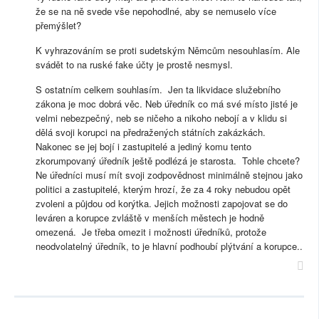
že se na ně svede vše nepohodlné, aby se nemuselo více
přemýšlet?
K vyhrazováním se proti sudetským Němcům nesouhlasím. Ale
svádět to na ruské fake účty je prostě nesmysl.
S ostatním celkem souhlasím. Jen ta likvidace služebního
zákona je moc dobrá věc. Neb úředník co má své místo jisté je
velmi nebezpečný, neb se ničeho a nikoho nebojí a v klidu si
dělá svoji korupci na předražených státních zakázkách.
Nakonec se jej bojí i zastupitelé a jediný komu tento
zkorumpovaný úředník ještě podlézá je starosta. Tohle chcete?
Ne úředníci musí mít svoji zodpovědnost minimálně stejnou jako
politici a zastupitelé, kterým hrozí, že za 4 roky nebudou opět
zvoleni a půjdou od korýtka. Jejich možnosti zapojovat se do
leváren a korupce zvláště v menších městech je hodně
omezená. Je třeba omezit i možnosti úředníků, protože
neodvolatelný úředník, to je hlavní podhoubí plýtvání a korupce..