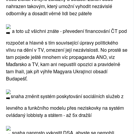
nahrazen takovým, který umožní vyhodit nezávislé
odborníky a dosadit věrné lidi bez páteře
a toto už všichni znáte - převedení financování ČT pod
rozpočet a hlavně s tím související úpravy politického
vlivu na dění v TV, omezení její nezávislosti. No prostě se
tam pojede ještě mnohem víc propaganda ANO, viz
Maďarsko a TV, kam ani nepustili opozici a pravidelně
tam lhali, jak při výhře Magyara Ukrajinci obsadí
Budapešť.
snaha změnit systém poskytování sociálních služeb z
levného a funkčního modelu přes neziskovky na systém
ovládaný lobbisty a státem - až 5x dražší
snaha naprosto vykostit DSA, abyste se nemohli