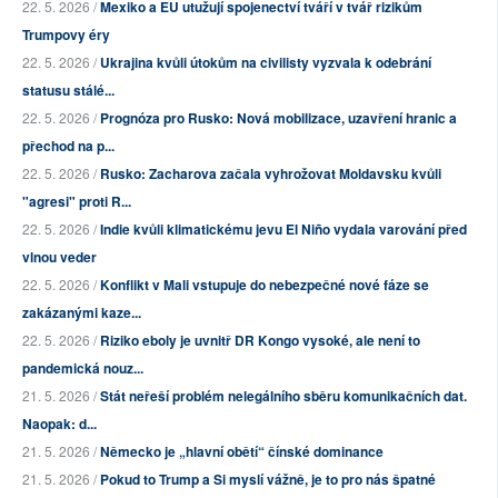
22. 5. 2026 /
Mexiko a EU utužují spojenectví tváří v tvář rizikům
Trumpovy éry
22. 5. 2026 /
Ukrajina kvůli útokům na civilisty vyzvala k odebrání
statusu stálé...
22. 5. 2026 /
Prognóza pro Rusko: Nová mobilizace, uzavření hranic a
přechod na p...
22. 5. 2026 /
Rusko: Zacharova začala vyhrožovat Moldavsku kvůli
"agresi" proti R...
22. 5. 2026 /
Indie kvůli klimatickému jevu El Niño vydala varování před
vlnou veder
22. 5. 2026 /
Konflikt v Mali vstupuje do nebezpečné nové fáze se
zakázanými kaze...
22. 5. 2026 /
Riziko eboly je uvnitř DR Kongo vysoké, ale není to
pandemická nouz...
21. 5. 2026 /
Stát neřeší problém nelegálního sběru komunikačních dat.
Naopak: d...
21. 5. 2026 /
Německo je „hlavní obětí“ čínské dominance
21. 5. 2026 /
Pokud to Trump a Si myslí vážně, je to pro nás špatné