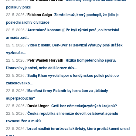
politiku v praxi
22. 5. 2026 /
Fabiano Golgo
Zemřel muž, který pochopil, že jídlo je
poslední archiv civilizace
22. 5. 2026 /
Australané konstatují, že byli týráni poté, co izraelská
armáda zad...
22. 5. 2026 /
Video z flotily: Ben-Gvir si televizní výstupy plné urážek
vyzkouše...
22. 5. 2026 /
Petr Waniek Horváth
Rizika kompetenčního sporu:
Ústavní vyjasnění, nebo další eroze dův...
22. 5. 2026 /
Sadiq Khan vyvolal spor s londýnskou policií poté, co
zablokoval ko...
22. 5. 2026 /
Manifest firmy Palantir byl označen za „bláboly
superpadoucha“
22. 5. 2026 /
David Unger
Češi bez německojazyčných krajanů?
22. 5. 2026 /
Česká republika si nemůže dovolit oslabovat agendu
rovnosti žen a mužů
22. 5. 2026 /
Izrael násilně terorizoval aktivisty, které protizákonně unesl