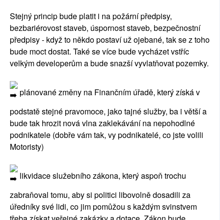
Stejný princip bude platit i na požární předpisy,
bezbariérovost staveb, úspornost staveb, bezpečnostní
předpisy - když to někdo postaví už ojebané, tak se z toho
bude moct dostat. Také se více bude vycházet vstříc
velkým developerům a bude snazší vyvlatňovat pozemky.
plánované změny na Finančním úřadě, který získá v
podstatě stejné pravomoce, jako tajné služby, ba i větší a
bude tak hrozit nová vlna zaklekávání na nepohodlné
podnikatele (dobře vám tak, vy podnikatelé, co jste volili
Motoristy)
likvidace služebního zákona, který aspoň trochu
zabraňoval tomu, aby si politici libovolně dosadili za
úředníky své lidi, co jim pomůžou s každým svinstvem
třeba získat veřejné zakázky a dotace. Zákon bude