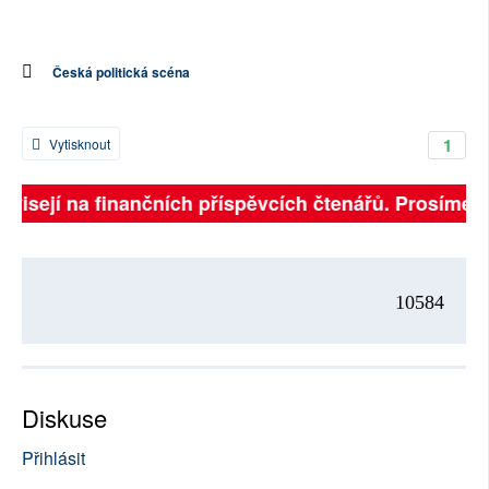
Česká politická scéna
1
Vytisknout
závisejí na finančních příspěvcích čtenářů. Prosíme, p
10584
Diskuse
Přihlásit