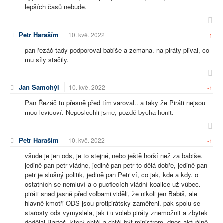
lepších časů nebude.
Petr Haraším
10. kvě. 2022
-1
pan řezáč tady podporoval babiše a zemana. na piráty plival, co
mu síly stačily.
Jan Samohýl
10. kvě. 2022
-1
Pan Řezáč tu přesně před tím varoval.. a taky že Piráti nejsou
moc levicoví. Neposlechli jsme, pozdě bycha honit.
Petr Haraším
10. kvě. 2022
-1
všude je jen ods, je to stejné, nebo ještě horší než za babiše.
jedině pan petr vládne, jedině pan petr to dělá dobře, jedině pan
petr je slušný politik, jedině pan Petr ví, co jak, kde a kdy. o
ostatních se nemluví a o pucflecích vládní koalice už vůbec.
piráti snad jasně před volbami viděli, že nikoli jen Babiš, ale
hlavně kmotři ODS jsou protipirátsky zaměřeni. pak spolu se
starosty ods vymyslela, jak i u voleb piráty znemožnit a zbytek
dodělal Bartoš, který chtěl a chtěl být ministrem. dnes aktuálně