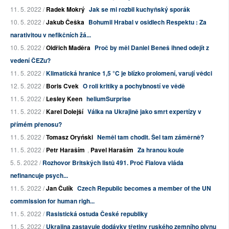
11. 5. 2022 /
Radek Mokrý
Jak se mi rozbil kuchyňský sporák
10. 5. 2022 /
Jakub Češka
Bohumil Hrabal v osidlech Respektu : Za
narativitou v nefikčních žá...
10. 5. 2022 /
Oldřich Maděra
Proč by měl Daniel Beneš ihned odejít z
vedení ČEZu?
11. 5. 2022 /
Klimatická hranice 1,5 °C je blízko prolomení, varují vědci
12. 5. 2022 /
Boris Cvek
O roli kritiky a pochybností ve vědě
11. 5. 2022 /
Lesley Keen
heliumSurprise
11. 5. 2022 /
Karel Dolejší
Válka na Ukrajině jako smrt expertízy v
přímém přenosu?
11. 5. 2022 /
Tomasz Oryński
Neměl tam chodit. Šel tam záměrně?
11. 5. 2022 /
Petr Haraším
,
Pavel Haraším
Za hranou koule
5. 5. 2022 /
Rozhovor Britských listů 491. Proč Fialova vláda
nefinancuje psych...
11. 5. 2022 /
Jan Čulík
Czech Republic becomes a member of the UN
commission for human righ...
11. 5. 2022 /
Rasistická ostuda České republiky
11. 5. 2022 /
Ukrajina zastavuje dodávky třetiny ruského zemního plynu