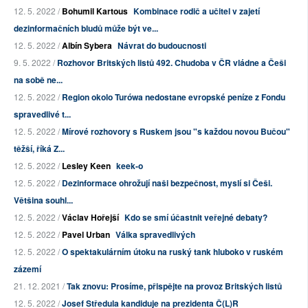
12. 5. 2022 /
Bohumil Kartous
Kombinace rodič a učitel v zajetí
dezinformačních bludů může být ve...
12. 5. 2022 /
Albín Sybera
Návrat do budoucnosti
9. 5. 2022 /
Rozhovor Britských listů 492. Chudoba v ČR vládne a Češi
na sobě ne...
12. 5. 2022 /
Region okolo Turówa nedostane evropské peníze z Fondu
spravedlivé t...
12. 5. 2022 /
Mírové rozhovory s Ruskem jsou "s každou novou Bučou"
těžší, říká Z...
12. 5. 2022 /
Lesley Keen
keek-o
12. 5. 2022 /
Dezinformace ohrožují naši bezpečnost, myslí si Češi.
Většina souhl...
12. 5. 2022 /
Václav Hořejší
Kdo se smí účastnit veřejné debaty?
12. 5. 2022 /
Pavel Urban
Válka spravedlivých
12. 5. 2022 /
O spektakulárním útoku na ruský tank hluboko v ruském
zázemí
21. 12. 2021 /
Tak znovu: Prosíme, přispějte na provoz Britských listů
12. 5. 2022 /
Josef Středula kandiduje na prezidenta Č(L)R