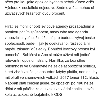
něco pro lidi, jako opozice bychom nebyli vůbec vidět.
Výsledek: socialisté nejsou ve Sněmovně a mohou si
užívat svých krásných dvou procent.
Piráti se mohli chopit levicové agendy prozápadním a
protikorupčním způsobem, místo toho tato agenda
v opozici chybí, což může mít pro budoucí vývoj české
společnosti, bude-li, jak je očekáváno, růst sociální
napětí, zásadní důsledky. Bohužel levicový prostor byl
ponechán Babišovi a Ano si může užívat roli jediné
relevantní opoziční strany. Námitka, že bez silné
přítomnosti ve Sněmovně nelze dělat opoziční politiku,
která získá voliče, je absurdní: kdyby platila, nemohli by
mít piráti ve sněmovních volbách 2017 téměř 11% hlasů.
Naopak platí celkem jasně, že opoziční politiku nelze
dělat v roli pátého kola u vozu ve vládní koalici, navíc
kola až úzkostně loajálního k ODS.