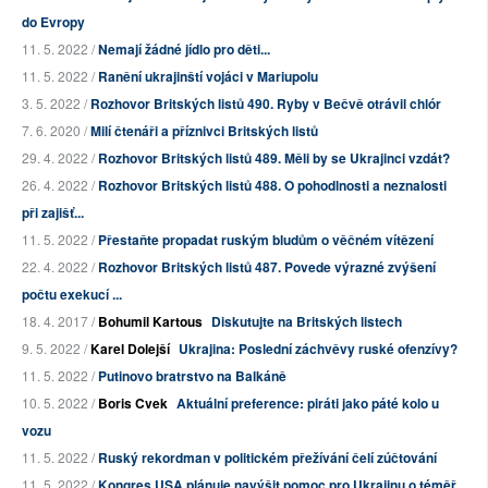
do Evropy
11. 5. 2022 /
Nemají žádné jídlo pro děti...
11. 5. 2022 /
Ranění ukrajinští vojáci v Mariupolu
3. 5. 2022 /
Rozhovor Britských listů 490. Ryby v Bečvě otrávil chlór
7. 6. 2020 /
Milí čtenáři a příznivci Britských listů
29. 4. 2022 /
Rozhovor Britských listů 489. Měli by se Ukrajinci vzdát?
26. 4. 2022 /
Rozhovor Britských listů 488. O pohodlnosti a neznalosti
při zajišť...
11. 5. 2022 /
Přestaňte propadat ruským bludům o věčném vítězení
22. 4. 2022 /
Rozhovor Britských listů 487. Povede výrazné zvýšení
počtu exekucí ...
18. 4. 2017 /
Bohumil Kartous
Diskutujte na Britských listech
9. 5. 2022 /
Karel Dolejší
Ukrajina: Poslední záchvěvy ruské ofenzívy?
11. 5. 2022 /
Putinovo bratrstvo na Balkáně
10. 5. 2022 /
Boris Cvek
Aktuální preference: piráti jako páté kolo u
vozu
11. 5. 2022 /
Ruský rekordman v politickém přežívání čelí zúčtování
11. 5. 2022 /
Kongres USA plánuje navýšit pomoc pro Ukrajinu o téměř