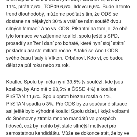
11%, piráti 7,5%, TOP09 6,5%, lidovci 5,5%. Bude-li tento
trend dlouhodobý, můžeme počítat s tím, že ODS se
dostane na nějakých 30% a vrátí se nám soutěž dvou
silných formací: Ano vs. ODS. Pikantní na tom je, že obě
tyto formace ve vzájemné koalici, spolu ještě s SPD,
prosadily snížení daní pro bohaté, které nyní stojí státní
pokladnu asi sto miliard ročně. A také se Ano i ODS
svého času lísaly k Viktoru Orbánovi. Kdo ví, co budou
dělat za půl roku nebo za rok.
Koalice Spolu by měla nyní 33,5% (v soutěži, kde jsou
koalice, by Ano mělo 28,5% a ČSSD 4%) a koalice
PirSTAN 11,5%. Spolu oproti březnu rostla o 1%,
PirSTAN spadla o 3%. Pro ODS by za současné situace
asi ještě bylo výhodné koalici Spolu držet, i když volbami
do Sněmovny ztratila mnoho mandátů ve prospěch
lidovců, což by mohlo být stále silnější motivací pro
samostatnou kandidátku. Může se dokonce stát, že by ve