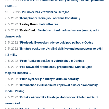
k tomu...
10. 5. 2022 /
Putinovy lži a vraždění na Ukrajině
9. 5. 2022 /
Konspirační teorie jsou obranné konstrukty
9. 5. 2022 /
Lesley Keen
hobbyHoarse
9. 5. 2022 /
Boris Cvek
Skutečný triumf nad nacismem jsou západní
demokracie
9. 5. 2022 /
Předseda Evropské rady se ocitl pod palbou v Oděse
9. 5. 2022 /
Británie poskytne Ukrajině další vojenskou podporu ve výši
1,3 mili...
9. 5. 2022 /
Proč Rusko nedokázalo vyhrát bitvu o Donbas
9. 5. 2022 /
Fox News šíří kremelskou propagandu. Konfiskujme
majetek Ruperta ...
9. 5. 2022 /
Putin nyní čelí jen různým druhům porážky
9. 5. 2022 /
Kreml chce kvůli sankcím kopírovat čínský ekonomický
model. Peking ...
9. 5. 2022 /
Britská ekonomika kolabuje. Johnsonovi idiotští ministři
nemají žád...