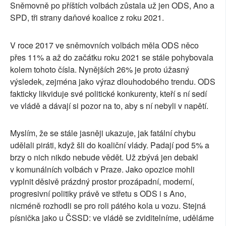
Sněmovně po příštích volbách zůstala už jen ODS, Ano a
SPD, tři strany daňové koalice z roku 2021.
V roce 2017 ve sněmovních volbách měla ODS něco
přes 11% a až do začátku roku 2021 se stále pohybovala
kolem tohoto čísla. Nynějších 26% je proto úžasný
výsledek, zejména jako výraz dlouhodobého trendu. ODS
fakticky likviduje své politické konkurenty, kteří s ní sedí
ve vládě a dávají si pozor na to, aby s ní nebyli v napětí.
Myslím, že se stále jasněji ukazuje, jak fatální chybu
udělali piráti, když šli do koaliční vlády. Padají pod 5% a
brzy o nich nikdo nebude vědět. Už zbývá jen debakl
v komunálních volbách v Praze. Jako opozice mohli
vyplnit děsivě prázdný prostor prozápadní, moderní,
progresivní politiky právě ve střetu s ODS i s Ano,
nicméně rozhodli se pro roli pátého kola u vozu. Stejná
písnička jako u ČSSD: ve vládě se zviditelníme, uděláme