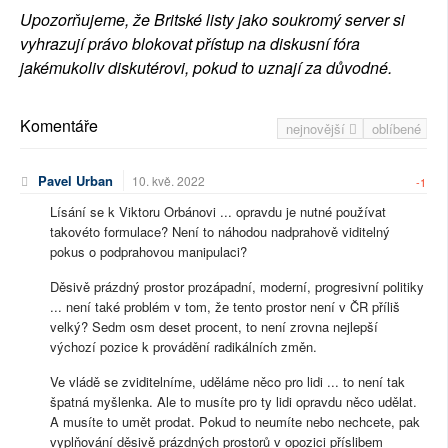
Upozorňujeme, že Britské listy jako soukromý server si
vyhrazují právo blokovat přístup na diskusní fóra
jakémukoliv diskutérovi, pokud to uznají za důvodné.
Komentáře
nejnovější
oblíbené
Pavel Urban
10. kvě. 2022
-1
Lísání se k Viktoru Orbánovi ... opravdu je nutné používat
takovéto formulace? Není to náhodou nadprahově viditelný
pokus o podprahovou manipulaci?
Děsivě prázdný prostor prozápadní, moderní, progresivní politiky
... není také problém v tom, že tento prostor není v ČR příliš
velký? Sedm osm deset procent, to není zrovna nejlepší
výchozí pozice k provádění radikálních změn.
Ve vládě se zviditelníme, uděláme něco pro lidi ... to není tak
špatná myšlenka. Ale to musíte pro ty lidi opravdu něco udělat.
A musíte to umět prodat. Pokud to neumíte nebo nechcete, pak
vyplňování děsivě prázdných prostorů v opozici příslibem