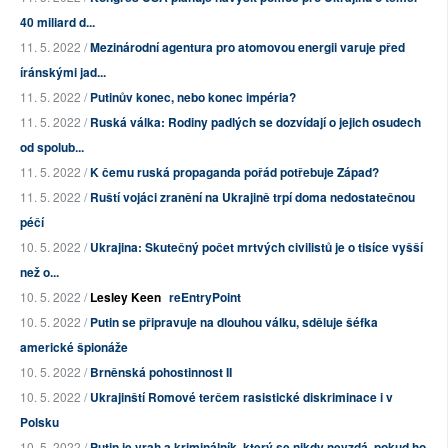
40 miliard d...
11. 5. 2022 /
Mezinárodní agentura pro atomovou energii varuje před
íránskými jad...
11. 5. 2022 /
Putinův konec, nebo konec impéria?
11. 5. 2022 /
Ruská válka: Rodiny padlých se dozvídají o jejich osudech
od spolub...
11. 5. 2022 /
K čemu ruská propaganda pořád potřebuje Západ?
11. 5. 2022 /
Ruští vojáci zranění na Ukrajině trpí doma nedostatečnou
péčí
10. 5. 2022 /
Ukrajina: Skutečný počet mrtvých civilistů je o tisíce vyšší
než o...
10. 5. 2022 /
Lesley Keen
reEntryPoint
10. 5. 2022 /
Putin se připravuje na dlouhou válku, sděluje šéfka
americké špionáže
10. 5. 2022 /
Brněnská pohostinnost II
10. 5. 2022 /
Ukrajinští Romové terčem rasistické diskriminace i v
Polsku
10. 5. 2022 /
Putin je vrah a kriminálník, který se nikdy nevzdá, pokud ho