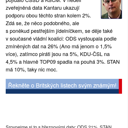
zveřejněná data Kantaru ukazují
SOCIÁLNÍ SÍTĚ
podporu obou těchto stran kolem 2%.
RUBRIKY
Zdá se, že něco podobného, ale
s poněkud pestřejším jídelníčkem, se děje také
PLNÁ VERZE STRÁNEK
v současné vládní koalici: ODS vystoupala podle
zmíněných dat na 26% (Ano má jenom o 1,5%
více), zatímco piráti jsou na 5%, KDU-ČSL na
4,5% a hlavně TOP09 spadla na pouhá 3%. STAN
má 10%, taky nic moc.
Srovnejme si to s březnovými daty: ODS 21%, STAN