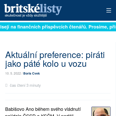
isejí na finančních příspěvcích čtenářů. Prosíme, přis
PŘIHLÁSIT
AKTUÁLNÍ VYDÁNÍ
ARCHIV
Aktuální preference: piráti
jako páté kolo u vozu
ROZHOVORY
10. 5. 2022 /
Boris Cvek
TÉMATA
čas čtení 3 minuty
NEJČTENĚJŠÍ ZA 7 DNÍ
AUTOŘI
Babišovo Ano během svého vládnutí
PŘÍSPĚVKY NA PROVOZ
pojídalo ČSSD a KSČM. V neděli