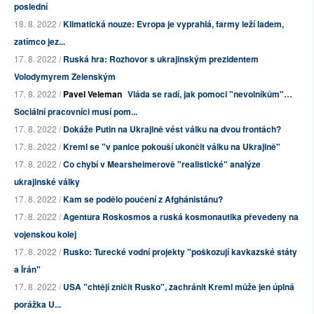
poslední
18. 8. 2022 /
Klimatická nouze: Evropa je vyprahlá, farmy leží ladem,
zatímco jez...
17. 8. 2022 /
Ruská hra: Rozhovor s ukrajinským prezidentem
Volodymyrem Zelenským
17. 8. 2022 /
Pavel Veleman
Vláda se radí, jak pomoci "nevolníkům"…
Sociální pracovníci musí pom...
17. 8. 2022 /
Dokáže Putin na Ukrajině vést válku na dvou frontách?
17. 8. 2022 /
Kreml se "v panice pokouší ukončit válku na Ukrajině"
17. 8. 2022 /
Co chybí v Mearsheimerově "realistické" analýze
ukrajinské války
17. 8. 2022 /
Kam se podělo poučení z Afghánistánu?
17. 8. 2022 /
Agentura Roskosmos a ruská kosmonautika převedeny na
vojenskou kolej
17. 8. 2022 /
Rusko: Turecké vodní projekty "poškozují kavkazské státy
a Írán"
17. 8. 2022 /
USA "chtějí zničit Rusko", zachránit Kreml může jen úplná
porážka U...