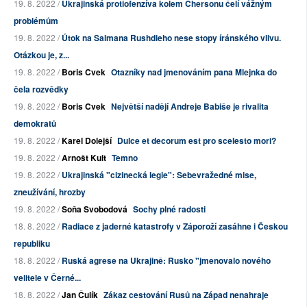
19. 8. 2022 /
Ukrajinská protiofenzíva kolem Chersonu čelí vážným
problémům
19. 8. 2022 /
Útok na Salmana Rushdieho nese stopy íránského vlivu.
Otázkou je, z...
19. 8. 2022 /
Boris Cvek
Otazníky nad jmenováním pana Mlejnka do
čela rozvědky
19. 8. 2022 /
Boris Cvek
Největší nadějí Andreje Babiše je rivalita
demokratů
19. 8. 2022 /
Karel Dolejší
Dulce et decorum est pro scelesto mori?
19. 8. 2022 /
Arnošt Kult
Temno
19. 8. 2022 /
Ukrajinská "cizinecká legie": Sebevražedné mise,
zneužívání, hrozby
19. 8. 2022 /
Soňa Svobodová
Sochy plné radosti
18. 8. 2022 /
Radiace z jaderné katastrofy v Záporoží zasáhne i Českou
republiku
18. 8. 2022 /
Ruská agrese na Ukrajině: Rusko "jmenovalo nového
velitele v Černé...
18. 8. 2022 /
Jan Čulík
Zákaz cestování Rusů na Západ nenahraje