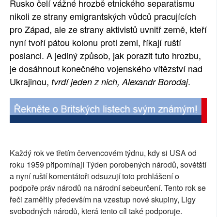
Rusko čelí vážné hrozbě etnického separatismu
SOCIÁLNÍ SÍTĚ
nikoli ze strany emigrantských vůdců pracujících
pro Západ, ale ze strany aktivistů uvnitř země, kteří
RUBRIKY
nyní tvoří pátou kolonu proti zemi, říkají ruští
poslanci. A jediný způsob, jak porazit tuto hrozbu,
PLNÁ VERZE STRÁNEK
je dosáhnout konečného vojenského vítězství nad
Ukrajinou,
.
tvrdí jeden z nich, Alexandr Borodaj
Každý rok ve třetím červencovém týdnu, kdy si USA od
roku 1959 připomínají Týden porobených národů, sovětští
a nyní ruští komentátoři odsuzují toto prohlášení o
podpoře práv národů na národní sebeurčení. Tento rok se
řeči zaměřily především na vzestup nové skupiny, Ligy
svobodných národů, která tento cíl také podporuje.