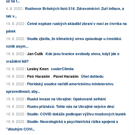
už na t...
4. 8. 2022 /
Rozhovor Britských listů 516. Zdravotnictví: Zuří inflace, a
tak v...
19. 8. 2022 /
Četné exploze ruských skladišť zbraní v noci ze čtvrtka na
pátek
19. 8. 2022 /
Studie zjistila, že klimatický stres způsobuje u čmeláků
vznik asym...
19. 8. 2022 /
Jan Čulík
Kde jsou hranice svobody slova, když jde o
vraždění lidí?
19. 8. 2022 /
Lesley Keen
coolerClimbs
19. 8. 2022 /
Petr Haraším
,
Pavel Haraším
Úhel dohledu
19. 8. 2022 /
Floridský soudce nařídil americkému ministerstvu
spravedlnosti, aby...
19. 8. 2022 /
Ruská invaze na Ukrajině: Opakované selhání
19. 8. 2022 /
Rusko přiznává: Tohle nás na Ukrajině nejvíce děsí
19. 8. 2022 /
Studie: COVID dokáže podkopat výživu mozkových buněk
19. 8. 2022 /
Studie: Neurologická a psychiatrická rizika spojená s
"dlouhým COVI...