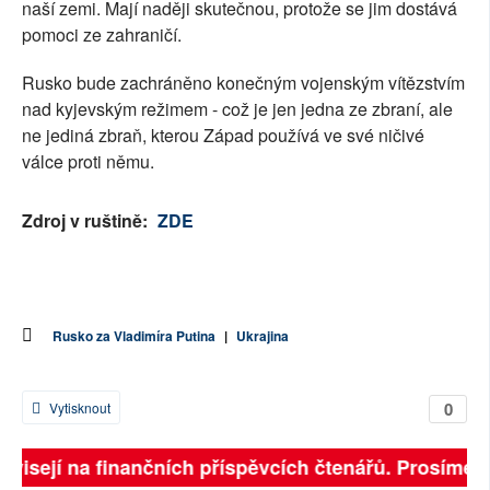
naší zemi. Mají naději skutečnou, protože se jim dostává
pomoci ze zahraničí.
Rusko bude zachráněno konečným vojenským vítězstvím
nad kyjevským režimem - což je jen jedna ze zbraní, ale
ne jediná zbraň, kterou Západ používá ve své ničivé
válce proti němu.
Zdroj v ruštině:
ZDE
Rusko za Vladimíra Putina
|
Ukrajina
0
Vytisknout
ávisejí na finančních příspěvcích čtenářů. Prosíme, p