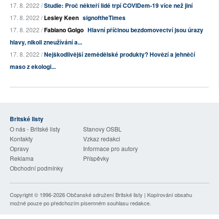
17. 8. 2022 /
Studie: Proč někteří lidé trpí COVIDem-19 více než jiní
17. 8. 2022 /
Lesley Keen
signoftheTimes
17. 8. 2022 /
Fabiano Golgo
Hlavní příčinou bezdomovectví jsou úrazy
hlavy, nikoli zneužívání a...
17. 8. 2022 /
Nejškodlivější zemědělské produkty? Hovězí a jehněčí
maso z ekologi...
Britské listy
O nás - Britské listy
Stanovy OSBL
Kontakty
Vzkaz redakci
Opravy
Informace pro autory
Reklama
Příspěvky
Obchodní podmínky
Copyright © 1996-2026
Občanské sdružení Britské listy
| Kopírování obsahu
možné pouze po předchozím písemném souhlasu redakce.