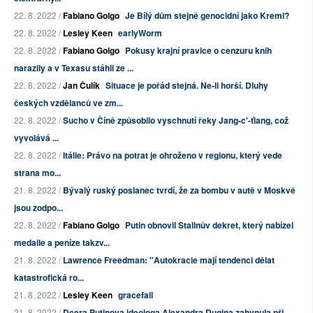
22. 8. 2022 /
Fabiano Golgo
Je Bílý dům stejně genocidní jako Kreml?
22. 8. 2022 /
Lesley Keen
earlyWorm
22. 8. 2022 /
Fabiano Golgo
Pokusy krajní pravice o cenzuru knih
narazily a v Texasu stáhli ze ...
22. 8. 2022 /
Jan Čulík
Situace je pořád stejná. Ne-li horší. Dluhy
českých vzdělanců ve zm...
22. 8. 2022 /
Sucho v Číně způsobilo vyschnutí řeky Jang-c'-ťiang, což
vyvolává ...
22. 8. 2022 /
Itálie: Právo na potrat je ohroženo v regionu, který vede
strana mo...
21. 8. 2022 /
Bývalý ruský poslanec tvrdí, že za bombu v autě v Moskvě
jsou zodpo...
22. 8. 2022 /
Fabiano Golgo
Putin obnovil Stalinův dekret, který nabízel
medaile a peníze takzv...
21. 8. 2022 /
Lawrence Freedman: "Autokracie mají tendenci dělat
katastrofická ro...
21. 8. 2022 /
Lesley Keen
gracefall
21. 8. 2022 /
Dcera Putinova ideologa Alexandra Dugina zahynula při