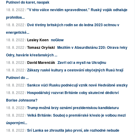
Putinovi do karet, naopak
18. 8. 2022 /
"V této válce nevidím spravedlnost." Ruský voják odhaluje
prohnilos...
18. 8. 2022 /
Dvě třetiny britských rodin se do ledna 2023 ocitnou v
energetické...
18. 8. 2022 /
Lesley Keen
noGlow
18. 8. 2022 /
Tomasz Oryński
Mezitím v Absurdistánu 220: Otrava řeky
Odry, havárie křesťanských ...
18. 8. 2022 /
David Marenčák
Zavři oči a mysli na Ukrajinu
18. 8. 2022 /
Zákazy ruské kultury a cestování obyčejných Rusů hrají
Putinovi do ...
18. 8. 2022 /
Sankce vůči Rusku podněcují vznik nové Hedvábné stezky
18. 8. 2022 /
Hospodářský rozvrat Británie coby skutečné dědictví
Borise Johnsona?
18. 8. 2022 /
Trump možná brzy oznámí prezidentskou kandidaturu
18. 8. 2022 /
Velká Británie: Souboj o premiérské křeslo je volbou mezi
úspornými...
18. 8. 2022 /
Srí Lanka se zhroutila jako první, ale rozhodně nebude