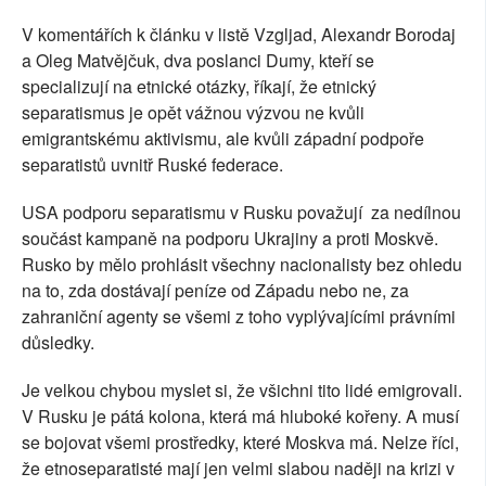
V komentářích k článku v listě Vzgljad, Alexandr Borodaj
a Oleg Matvějčuk, dva poslanci Dumy, kteří se
specializují na etnické otázky, říkají, že etnický
separatismus je opět vážnou výzvou ne kvůli
emigrantskému aktivismu, ale kvůli západní podpoře
separatistů uvnitř Ruské federace.
USA podporu separatismu v Rusku považují za nedílnou
součást kampaně na podporu Ukrajiny a proti Moskvě.
Rusko by mělo prohlásit všechny nacionalisty bez ohledu
na to, zda dostávají peníze od Západu nebo ne, za
zahraniční agenty se všemi z toho vyplývajícími právními
důsledky.
Je velkou chybou myslet si, že všichni tito lidé emigrovali.
V Rusku je pátá kolona, která má hluboké kořeny. A musí
se bojovat všemi prostředky, které Moskva má. Nelze říci,
že etnoseparatisté mají jen velmi slabou naději na krizi v