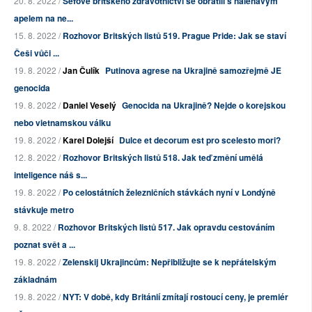
20. 8. 2022 /
Šéfové britského zdravotnictví se obrátili s naléhavým
apelem na ne...
15. 8. 2022 /
Rozhovor Britských listů 519. Prague Pride: Jak se staví
Češi vůči ...
19. 8. 2022 /
Jan Čulík
Putinova agrese na Ukrajině samozřejmě JE
genocida
19. 8. 2022 /
Daniel Veselý
Genocida na Ukrajině? Nejde o korejskou
nebo vietnamskou válku
19. 8. 2022 /
Karel Dolejší
Dulce et decorum est pro scelesto mori?
12. 8. 2022 /
Rozhovor Britských listů 518. Jak teď změní umělá
inteligence náš s...
19. 8. 2022 /
Po celostátních železničních stávkách nyní v Londýně
stávkuje metro
9. 8. 2022 /
Rozhovor Britských listů 517. Jak opravdu cestováním
poznat svět a ...
19. 8. 2022 /
Zelenskij Ukrajincům: Nepřibližujte se k nepřátelským
základnám
19. 8. 2022 /
NYT: V době, kdy Británií zmítají rostoucí ceny, je premiér