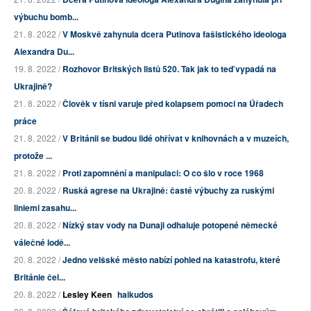
výbuchu bomb...
21. 8. 2022 /
V Moskvě zahynula dcera Putinova fašistického ideologa
Alexandra Du...
19. 8. 2022 /
Rozhovor Britských listů 520. Tak jak to teď vypadá na
Ukrajině?
21. 8. 2022 /
Člověk v tísni varuje před kolapsem pomoci na Úřadech
práce
21. 8. 2022 /
V Británii se budou lidé ohřívat v knihovnách a v muzeích,
protože ...
21. 8. 2022 /
Proti zapomnění a manipulaci: O co šlo v roce 1968
20. 8. 2022 /
Ruská agrese na Ukrajině: časté výbuchy za ruskými
liniemi zasahu...
20. 8. 2022 /
Nízký stav vody na Dunaji odhaluje potopené německé
válečné lodě...
20. 8. 2022 /
Jedno velšské město nabízí pohled na katastrofu, které
Británie čel...
20. 8. 2022 /
Lesley Keen
haikudos