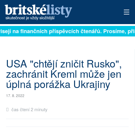
isejí na finančních příspěvcích čtenářů. Prosíme, přis
PŘIHLÁSIT
AKTUÁLNÍ VYDÁNÍ
ARCHIV
USA "chtějí zničit Rusko",
zachránit Kreml může jen
ROZHOVORY
úplná porážka Ukrajiny
TÉMATA
17. 8. 2022
NEJČTENĚJŠÍ ZA 7 DNÍ
čas čtení 2 minuty
AUTOŘI
PŘÍSPĚVKY NA PROVOZ