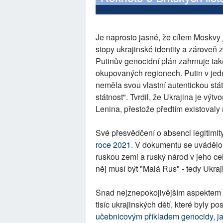
Je naprosto jasné, že cílem Moskvy j
stopy ukrajinské identity a zároveň
Putinův genocidní plán zahrnuje také
okupovaných regionech. Putin v jed
neměla svou vlastní autentickou stát
státnost". Tvrdil, že Ukrajina je výt
Lenina, přestože předtím existovaly
Své přesvědčení o absenci legitimit
roce 2021.
V dokumentu se uvádělo: 
ruskou zemi a ruský národ v jeho cel
něj musí být "Malá Rus" - tedy Ukraj
Snad nejznepokojivějším aspektem té
tisíc ukrajinských dětí, které byly p
učebnicovým příkladem genocidy, ja