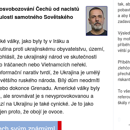
tak, a
 osvobozování Čechů od nacistů
pobavi
a aby 
nulosti samotného Sovětského
zadava
Výsled
by moh
é války, jako byly ty v Iráku a
příběh
tina proti ukrajinskému obyvatelstvu, území,
větší 
ohlásil, že ukrajinský národ ve skutečnosti
Příběh
 o Iráčanech nebo Vietnamcích neřekl.
zlehčo
formační narativ tvrdí, že Ukrajina je umělý
přechá
í většího ruského národa. Bílý dům neodmítl
riskant
nebo dokonce Grenadu. Americké války byly
To vše
é, ale srovnávat je s nevyprovokovanou a
refero
í na Ukrajinu je také cynické. Je to jako
škály 
n proto, že obojí je ovoce.