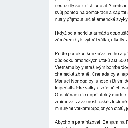
nesnažily se z nich udělat Američany,
svůj pohled na demokracii a kapital
nutily přijmout určité americké zvyky
I když se americká armáda dopouštěl
záměrem bylo vyhrát válku, nikoliv 
Podle poněkud konzervativního a 
důsledku amerických útoků asi 500 tis
Vietnamu byly strašlivým bombardov
chemické zbraně. Grenada byla na
Manuel Noriega byl unesen Bílým do
Imperialistické války a zrůdné chová
Guantánamo je nepřijatelný moderní 
zmírňovat závažnost ruské zločinné 
minulými válkami Spojených států, je
Abychom parafrázovali Benjamina Fra