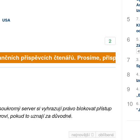
Am
i
7.
|
USA
Kl
od
5.
2
Zá
4
nčních příspěvcích čtenářů. Prosíme, přispějte. ➥
3.
S
4.
Iz
4.
„
6.
soukromý server si vyhrazují právo blokovat přístup
"J
rovi, pokud to uznají za důvodné.
nejnovější
oblíbené