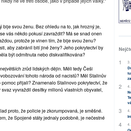
nikdy ne ve třetí osobě, jako v případě jejich války."
ý bije svou ženu. Bez ohledu na to, jak hrozný je,
 se vás někdo pokusí zavraždit? Má se snad onen
aždou, protože je vinen tím, že bije svou ženu?
i, aby zabránil bití jiné ženy? Jeho pokrytectví by
Nejčt
la být odmítnuta nebo diskvalifikována?
3.
největších zrůd lidských dějin. Měli tedy Češi
Dů
tu
vobozování tohoto národa od nacistů? Měl Stalinův
za
o pomoc přijali? Znamenalo Stalinovo pokrytectví, že
4.
svaz vyvraždil desítky milionů vlastních obyvatel,
No
Te
vá
klad proto, že policie je zkorumpovaná, je směšné.
4.
In
m, že Spojené státy jednaly podobně, je nečestné
4.
Op