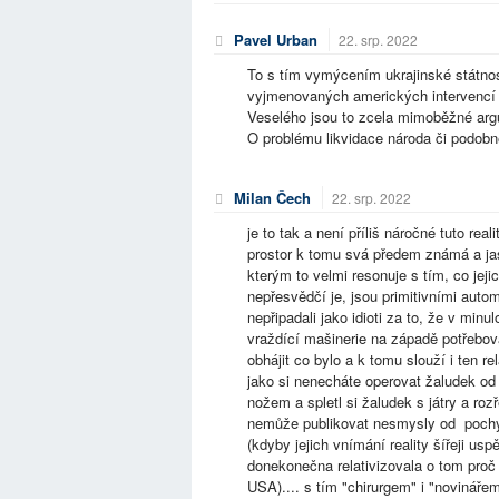
Pavel Urban
22. srp. 2022
To s tím vymýcením ukrajinské státnost
vyjmenovaných amerických intervencí c
Veselého jsou to zcela mimoběžné argu
O problému likvidace národa či podobn
Milan Čech
22. srp. 2022
je to tak a není příliš náročné tuto real
prostor k tomu svá předem známá a jasn
kterým to velmi resonuje s tím, co jej
nepřesvědčí je, jsou primitivními autom
nepřipadali jako idioti za to, že v minu
vraždící mašinerie na západě potřebovala
obhájit co bylo a k tomu slouží i ten re
jako si nenecháte operovat žaludek o
nožem a spletl si žaludek s játry a ro
nemůže publikovat nesmysly od poch
(kdyby jejich vnímání reality šířeji u
donekonečna relativizovala o tom proč
USA).... s tím "chirurgem" i "novinářem