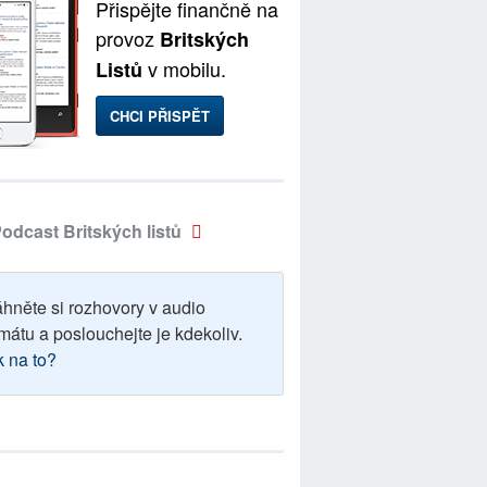
Přispějte finančně na
provoz
Britských
v mobilu.
Listů
CHCI PŘISPĚT
odcast Britských listů
áhněte si rozhovory v audio
mátu a poslouchejte je kdekoliv.
k na to?