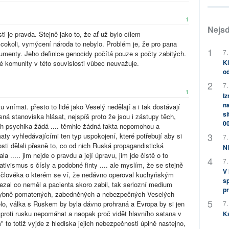
1
Nejsd
i je pravda. Stejně jako to, že ať už bylo cílem
okoli, vymýcení národa to nebylo. Problém je, že pro pana
7.
menty. Jeho definice genocidy počítá pouze s počty zabitých.
Kl
é komunity v této souvislosti vůbec neuvažuje.
od
7.
1
Iz
na
itu vnímat. přesto to lidé jako Veselý nedělají a i tak dostávají
si
á stanoviska hlásat, nejspíš proto že jsou i zástupy těch,
0
ich psychika žádá .... těmhle žádná fakta nepomohou a
aty vyhledávajícími ten typ uspokojení, které potřebují aby si
7.
losti dělali přesně to, co od nich Ruská propagandistická
Ni
 ..... jim nejde o pravdu a její úpravu, jim jde čistě o to
7.
lativismus s čísly a podobné finty .... ale myslím, že se stejně
V
d člověka o kterém se ví, že nedávno operoval kuchyňským
sp
zřezal co neměl a pacienta skoro zabil, tak seriozní medium
pr
ybně pomatených, zabedněných a nebezpečných Veselých
spělo, válka s Ruskem by byla dávno prohraná a Evropa by si jen
7.
 proti rusku nepomáhat a naopak proč vidět hlavního satana v
K
" to totiž vyjde z hlediska jejich nebezpečnosti úplně nastejno,