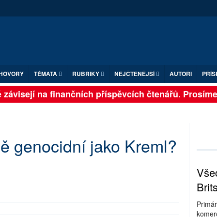
HOVORY
TÉMATA
RUBRIKY
NEJČTENĚJŠÍ
AUTOŘI
PŘÍS
závisejí na finančních příspěvcích čtenářů. Prosíme, p
ně genocidní jako Kreml?
Všec
Brit
Primár
komerc