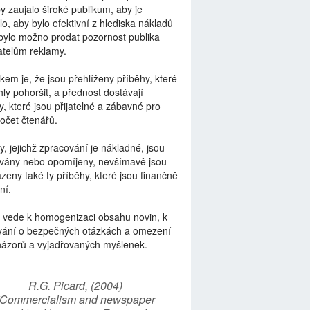
by zaujalo široké publikum, aby je
lo, aby bylo efektivní z hlediska nákladů
bylo možno prodat pozornost publika
telům reklamy.
kem je, že jsou přehlíženy příběhy, které
ly pohoršit, a přednost dostávají
y, které jsou přijatelné a zábavné pro
počet čtenářů.
y, jejichž zpracování je nákladné, jsou
vány nebo opomíjeny, nevšímavě jsou
zeny také ty příběhy, které jsou finančně
ní.
 vede k homogenizaci obsahu novin, k
vání o bezpečných otázkách a omezení
názorů a vyjadřovaných myšlenek.
R.G. Picard, (2004)
“Commercialism and newspaper