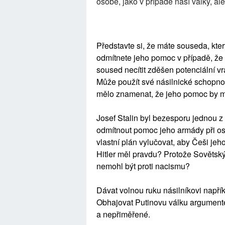
osobě, jako v případě naší války, ale 
Představte si, že máte souseda, kter
odmítnete jeho pomoc v případě, že
soused necítit zděšen potenciální vr
Může použít své násilnické schopnost
mělo znamenat, že jeho pomoc by mě
Josef Stalin byl bezesporu jednou z 
odmítnout pomoc jeho armády při os
vlastní plán vylučovat, aby Češi jeh
Hitler měl pravdu? Protože Sovětský 
nemohl být proti nacismu?
Dávat volnou ruku násilníkovi napří
Obhajovat Putinovu válku argumente
a nepřiměřené.