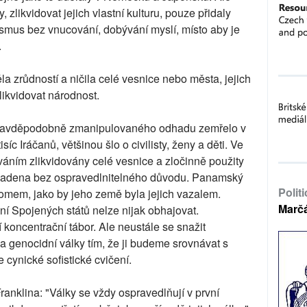
 zlikvidovat jejich vlastní kulturu, pouze přidaly
ismus bez vnucování, dobývání myslí, místo aby je
.
a zrůdností a ničila celé vesnice nebo města, jejich
zlikvidovat národnost.
pravděpodobně zmanipulovaného odhadu zemřelo v
íc Iráčanů, většinou šlo o civilisty, ženy a děti. Ve
áním zlikvidovány celé vesnice a zločinně použity
padena bez ospravedlnitelného důvodu. Panamský
Polit
mem, jako by jeho země byla jejich vazalem.
Marč
ní Spojených států nelze nijak obhajovat.
koncentrační tábor. Ale neustále se snažit
a genocidní války tím, že ji budeme srovnávat s
 cynické sofistické cvičení.
nklina: "Války se vždy ospravedlňují v první