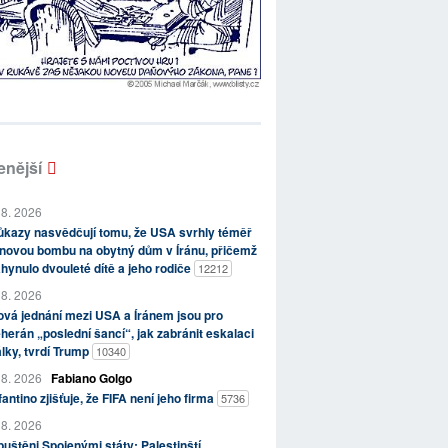
enější
 8. 2026
kazy nasvědčují tomu, že USA svrhly téměř
novou bombu na obytný dům v Íránu, přičemž
hynulo dvouleté dítě a jeho rodiče
12212
 8. 2026
vá jednání mezi USA a Íránem jsou pro
herán „poslední šancí“, jak zabránit eskalaci
lky, tvrdí Trump
10340
 8. 2026
Fabiano Golgo
fantino zjišťuje, že FIFA není jeho firma
5736
 8. 2026
uštěni Spojenými státy: Palestinští