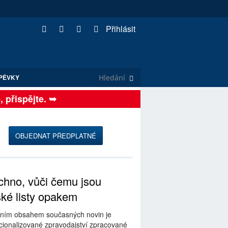
Přihlásit
PĚVKY
řispějte. ➥
OBJEDNAT PŘEDPLATNÉ
hno, vůči čemu jsou
ské listy opakem
ním obsahem současných novin je
ionalizované zpravodajství zpracované