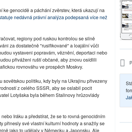
ke genocidě a páchání zvěrstev, která ukazují na
statuje nedávná právní analýza podepsaná více než
čovat, regiony pod ruskou kontrolou se silně
váni za dostatečně "rusifikované" a loajální vůči
 budou vystaveni popravám, věznění, deportaci nebo
udou přiváženi ruští občané, aby znovu osídlili
P
rafickou rovnováhu ve prospěch Moskvy.
sovětskou politiku, kdy byly na Ukrajinu přivezeny
St
rodností z celého SSSR, aby se oslabil pocit
for
yvatel Lotyšska byla během Stalinovy hrůzovlády
Ja
 nebo Iráku a předstírat, že se to rovná genocidním
 přinesly své vlastní kulturní hodnoty a snažily se
stejně jako to udělaly v Německu a Japonsku. Ale