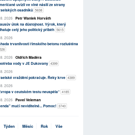
eričané uvízli ve vlně násilí ze strany
zraelských osadníků
5638
 8. 2026
Petr Waniek Horváth
ausův útok na důstojnost. Výrok, který
haluje celý jeho politický příběh
5615
 8. 2026
hada trvanlivosti římského betonu rozluštěna
526
 8. 2026
Oldřich Maděra
potřeba vody v JE Dukovany
4399
 8. 2026
raelské vraždění pokračuje. Řeky krve
4389
 8. 2026
Evropa v ceutském testu neuspěla“
4185
 8. 2026
Pavel Veleman
enda" mučí neviditelné... Pomoc!
3740
Týden
Měsíc
Rok
Vše