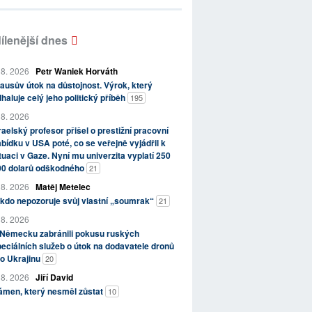
ílenější dnes
 8. 2026
Petr Waniek Horváth
ausův útok na důstojnost. Výrok, který
haluje celý jeho politický příběh
195
 8. 2026
raelský profesor přišel o prestižní pracovní
bídku v USA poté, co se veřejně vyjádřil k
tuaci v Gaze. Nyní mu univerzita vyplatí 250
00 dolarů odškodného
21
 8. 2026
Matěj Metelec
kdo nepozoruje svůj vlastní „soumrak“
21
 8. 2026
 Německu zabránili pokusu ruských
eciálních služeb o útok na dodavatele dronů
o Ukrajinu
20
 8. 2026
Jiří David
ámen, který nesměl zůstat
10