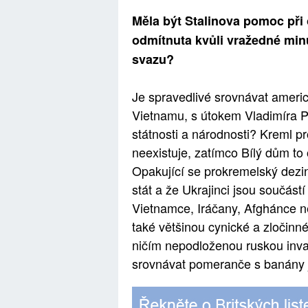
Měla být Stalinova pomoc při
odmítnuta kvůli vražedné mi
svazu?
Je spravedlivé srovnávat americk
Vietnamu, s útokem Vladimíra Pu
státnosti a národnosti? Kreml pr
neexistuje, zatímco Bílý dům to
Opakující se prokremelský dezin
stát a že Ukrajinci jsou součást
Vietnamce, Iráčany, Afghánce 
také většinou cynické a zločinn
ničím nepodloženou ruskou invaz
srovnávat pomeranče s banány je