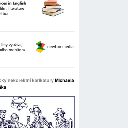
icky nekorektní karikatury
Michaela
áka