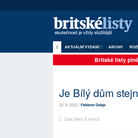
AKTUÁLNÍ VYDÁNÍ
ARCHIV
ROZ
Britské listy plně 
Je Bílý dům stej
22. 8. 2022 /
Fabiano Golgo
čas čtení 5 minut