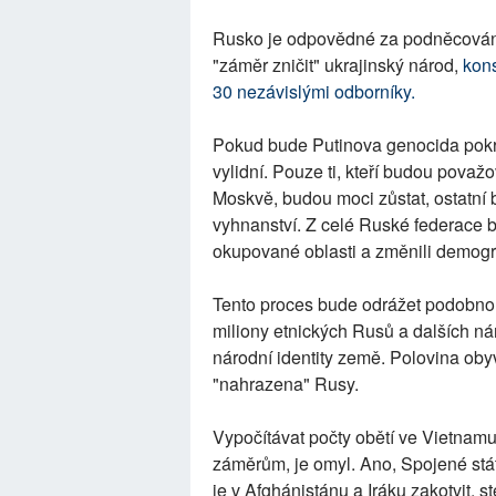
Rusko je odpovědné za podněcování 
"záměr zničit" ukrajinský národ,
kon
30 nezávislými odborníky
.
Pokud bude Putinova genocida pokra
vylidní. Pouze ti, kteří budou považo
Moskvě, budou moci zůstat, ostatní
vyhnanství. Z celé Ruské federace b
okupované oblasti a změnili demog
Tento proces bude odrážet podobnou 
miliony etnických Rusů a dalších ná
národní identity země. Polovina ob
"nahrazena" Rusy.
Vypočítávat počty obětí ve Vietnamu
záměrům, je omyl. Ano, Spojené státy
je v Afghánistánu a Iráku zakotvit, 