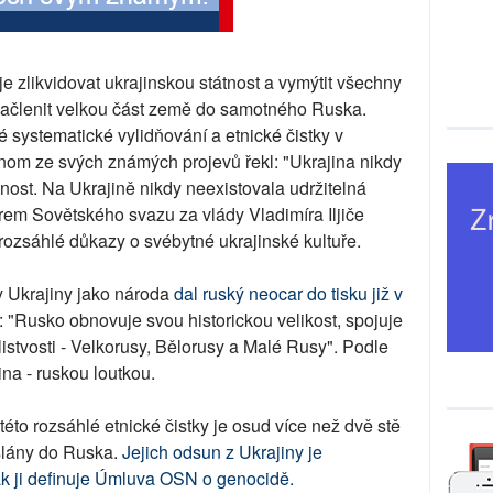
e zlikvidovat ukrajinskou státnost a vymýtit všechny
 začlenit velkou část země do samotného Ruska.
 systematické vylidňování a etnické čistky v
nom ze svých známých projevů řekl: "Ukrajina nikdy
nost. Na Ukrajině nikdy neexistovala udržitelná
vorem Sovětského svazu za vlády Vladimíra Iljiče
 rozsáhlé důkazy o svébytné ukrajinské kultuře.
y Ukrajiny jako národa
dal ruský neocar do tisku již v
"Rusko obnovuje svou historickou velikost, spojuje
istvosti - Velkorusy, Bělorusy a Malé Rusy". Podle
ina - ruskou loutkou.
to rozsáhlé etnické čistky je osud více než dvě stě
oslány do Ruska.
Jejich odsun z Ukrajiny je
k ji definuje Úmluva OSN o genocidě.