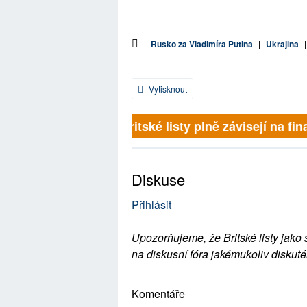
Rusko za Vladimíra Putina
|
Ukrajina
Vytisknout
Britské listy plně závisejí na fina
Diskuse
Přihlásit
Upozorňujeme, že Britské listy jako 
na diskusní fóra jakémukoliv diskuté
Komentáře