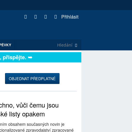
Přihlásit
PĚVKY
řispějte. ➥
OBJEDNAT PŘEDPLATNÉ
hno, vůči čemu jsou
ské listy opakem
ním obsahem současných novin je
ionalizované zpravodajství zpracované