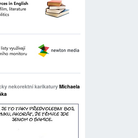
icky nekorektní karikatury
Michaela
áka