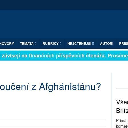
HOVORY
TÉMATA
RUBRIKY
NEJČTENĚJŠÍ
AUTOŘI
PŘÍS
ávisejí na finančních příspěvcích čtenářů. Prosíme, p
oučení z Afghánistánu?
Všec
Brit
Primár
komerc