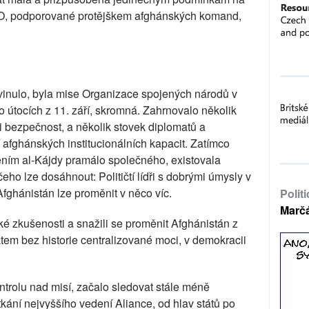
NATO, podporované protějškem afghánských komand,
.
yvinulo, byla mise Organizace spojených národů v
o útocích z 11. září, skromná. Zahrnovalo několik
ali bezpečnost, a několik stovek diplomatů a
 afghánských institucionálních kapacit. Zatímco
m al-Kájdy pramálo společného, ​​existovala
ho lze dosáhnout: Političtí lídři s dobrými úmysly v
 Afghánistán lze proměnit v něco víc.
Polit
Marč
ské zkušenosti a snažili se proměnit Afghánistán z
tem bez historie centralizované moci, v demokracii
trolu nad misí, začalo sledovat stále méně
kání nejvyššího vedení Aliance, od hlav států po