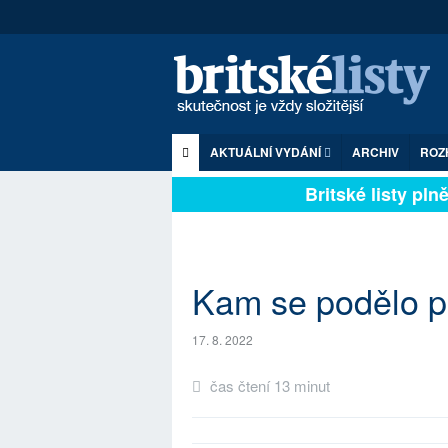
AKTUÁLNÍ VYDÁNÍ
ARCHIV
ROZ
Britské listy plně z
Kam se podělo p
17. 8. 2022
čas čtení 13 minut