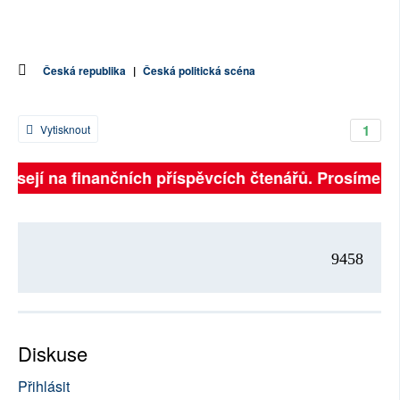
Česká republika
|
Česká politická scéna
1
Vytisknout
visejí na finančních příspěvcích čtenářů. Prosíme, při
9458
Diskuse
Přihlásit