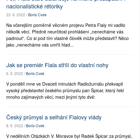
nacionalistické rétoriky
23. 6. 2022 /
Boris Cvek
Na včerejším poměrně věcném projevu Petra Fialy mi vadilo
několik věcí. Předně neurčitost prohlášení „nenecháme vás
padnout“. Co si pod tím vlastně člověk může představit? Něco
jako „nenecháme vás umřít hlad...
Jak se premiér Fiala střílí do vlastní nohy
6. 9. 2022 /
Boris Cvek
V pondělí mne ve Dvaceti minutách Radiožurnálu překvapil
vysoký představitel českého průmyslu pan Špicar, který řekl
mnoho zajímavých věcí, mezi jinými tyto dvě:
Český průmysl a selhání Fialovy vlády
8. 6. 2022 /
Boris Cvek
V nedělních Otázkách V. Moravce byl Radek Špicar za průmysl,