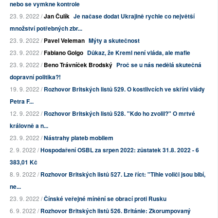
nebo se vymkne kontrole
23. 9. 2022 /
Jan Čulík
Je načase dodat Ukrajině rychle co největší
množství potřebných zbr...
23. 9. 2022 /
Pavel Veleman
Mýty a skutečnost
23. 9. 2022 /
Fabiano Golgo
Důkaz, že Kreml není vláda, ale mafie
23. 9. 2022 /
Beno Trávníček Brodský
Proč se u nás nedělá skutečná
dopravní politika?!
19. 9. 2022 /
Rozhovor Britských listů 529. O kostlivcích ve skříni vlády
Petra F...
12. 9. 2022 /
Rozhovor Britských listů 528. "Kdo ho zvolil?" O mrtvé
královně a n...
23. 9. 2022 /
Nástrahy plateb mobilem
2. 9. 2022 /
Hospodaření OSBL za srpen 2022: zůstatek 31.8. 2022 - 6
383,01 Kč
8. 9. 2022 /
Rozhovor Britských listů 527. Lze říct: "Tihle voliči jsou blbí,
ne...
23. 9. 2022 /
Čínské veřejné mínění se obrací proti Rusku
6. 9. 2022 /
Rozhovor Britských listů 526. Británie: Zkorumpovaný