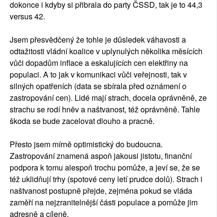
dokonce i kdyby si přibrala do party ČSSD, tak je to 44,3
versus 42.
Jsem přesvědčený že tohle je důsledek váhavosti a
odtažitosti vládní koalice v uplynulých několika měsících
vůči dopadům inflace a eskalujících cen elektřiny na
populaci. A to jak v komunikaci vůči veřejnosti, tak v
silných opatřeních (data se sbírala před oznámení o
zastropování cen). Lidé mají strach, docela oprávněně, ze
strachu se rodí hněv a naštvanost, též oprávněně. Tahle
škoda se bude zacelovat dlouho a pracně.
Přesto jsem mírně optimistický do budoucna.
Zastropování znamená aspoň jakousi jistotu, finanční
podpora k tomu alespoň trochu pomůže, a jeví se, že se
též uklidňují trhy (spotové ceny letí prudce dolů). Strach i
naštvanost postupně přejde, zejména pokud se vláda
zaměří na nejzranitelnější části populace a pomůže jim
adresně a cíleně.