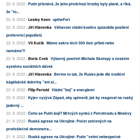
22. 9. 2022 /
Putin přiznává, že jeho předchozí hrozby byly plané, a říká,
že "to...
22. 9. 2022 /
Lesley Keen
uptheFort
22. 9. 2022 /
Jiří Hlavenka
Váhavost vládní koalice způsobila posílení
preferencí populistů
22. 9. 2022 /
Vít Kučík
Máme sakra těch 300 tisíc přileb nebo
nemáme?!
22. 9. 2022 /
Boris Cvek
Výborný postřeh Michala Skořepy o českém
systému sociálních dávek
22. 9. 2022 /
Jiří Hlavenka
Berme to tak, že Rusko jede dle tradiční
kágébácké doktríny "ani sl...
22. 9. 2022 /
Filip Pertold
Vládní "boj" s energiemi
22. 9. 2022 /
Kyjev vyzývá Západ, aby upřesnil, jak by reagoval na ruský
jaderný ...
22. 9. 2022 /
Čeho se Putin bojí? Mrtvých synků z Petrohradu a Moskvy
21. 9. 2022 /
Ruská agrese na Ukrajině: Počet zatčených na
protiválečné demonstra...
21. 9. 2022 /
Ruská agrese na Ukrajině: Putin "velmi nebezpečně