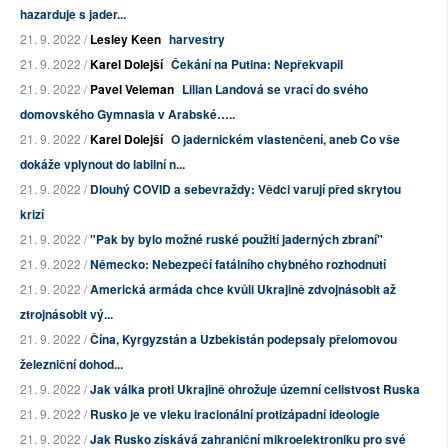
hazarduje s jader...
21. 9. 2022 /
Lesley Keen
harvestry
21. 9. 2022 /
Karel Dolejší
Čekání na Putina: Nepřekvapil
21. 9. 2022 /
Pavel Veleman
Lilian Landová se vrací do svého
domovského Gymnasia v Arabské…..
21. 9. 2022 /
Karel Dolejší
O jadernickém vlastenčení, aneb Co vše
dokáže vplynout do labilní n...
21. 9. 2022 /
Dlouhý COVID a sebevraždy: Vědci varují před skrytou
krizí
21. 9. 2022 /
"Pak by bylo možné ruské použití jaderných zbraní"
21. 9. 2022 /
Německo: Nebezpečí fatálního chybného rozhodnutí
21. 9. 2022 /
Americká armáda chce kvůli Ukrajině zdvojnásobit až
ztrojnásobit vý...
21. 9. 2022 /
Čína, Kyrgyzstán a Uzbekistán podepsaly přelomovou
železniční dohod...
21. 9. 2022 /
Jak válka proti Ukrajině ohrožuje územní celistvost Ruska
21. 9. 2022 /
Rusko je ve vleku iracionální protizápadní ideologie
21. 9. 2022 /
Jak Rusko získává zahraniční mikroelektroniku pro své