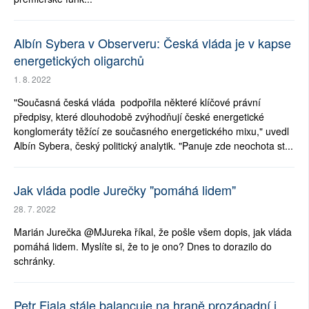
Albín Sybera v Observeru: Česká vláda je v kapse
energetických oligarchů
1. 8. 2022
"Současná česká vláda podpořila některé klíčové právní
předpisy, které dlouhodobě zvýhodňují české energetické
konglomeráty těžící ze současného energetického mixu," uvedl
Albín Sybera, český politický analytik. "Panuje zde neochota st...
Jak vláda podle Jurečky "pomáhá lidem"
28. 7. 2022
Marián Jurečka @MJureka říkal, že pošle všem dopis, jak vláda
pomáhá lidem. Myslíte si, že to je ono? Dnes to dorazilo do
schránky.
Petr Fiala stále balancuje na hraně prozápadní i