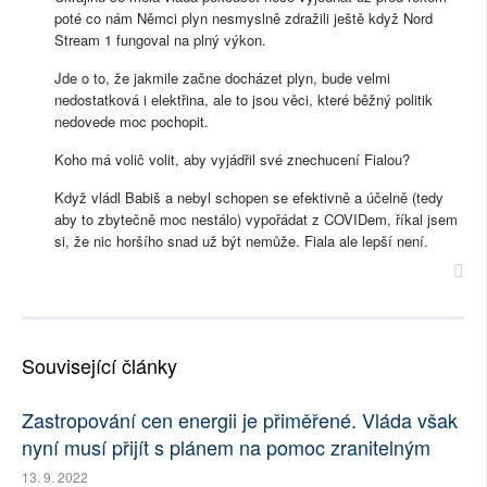
poté co nám Němci plyn nesmyslně zdražili ještě když Nord
Stream 1 fungoval na plný výkon.
Jde o to, že jakmile začne docházet plyn, bude velmi
nedostatková i elektřina, ale to jsou věci, které běžný politik
nedovede moc pochopit.
Koho má volič volit, aby vyjádřil své znechucení Fialou?
Když vládl Babiš a nebyl schopen se efektivně a účelně (tedy
aby to zbytečně moc nestálo) vypořádat z COVIDem, říkal jsem
si, že nic horšího snad už být nemůže. Fiala ale lepší není.
Související články
Zastropování cen energii je přiměřené. Vláda však
nyní musí přijít s plánem na pomoc zranitelným
13. 9. 2022