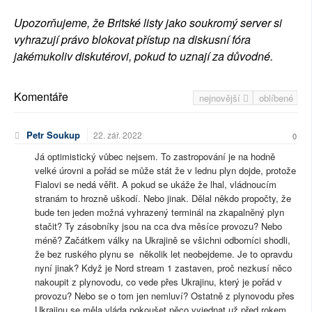
Upozorňujeme, že Britské listy jako soukromý server si
vyhrazují právo blokovat přístup na diskusní fóra
jakémukoliv diskutérovi, pokud to uznají za důvodné.
Komentáře
nejnovější
oblíbené
Petr Soukup
22. zář. 2022
0
Já optimistický vůbec nejsem. To zastropování je na hodně
velké úrovni a pořád se může stát že v lednu plyn dojde, protože
Fialovi se nedá věřit. A pokud se ukáže že lhal, vládnoucím
stranám to hrozně uškodí. Nebo jinak. Dělal někdo propočty, že
bude ten jeden možná vyhrazený terminál na zkapalněný plyn
stačit? Ty zásobníky jsou na cca dva měsíce provozu? Nebo
méně? Začátkem války na Ukrajině se všichni odborníci shodli,
že bez ruského plynu se několik let neobejdeme. Je to opravdu
nyní jinak? Když je Nord stream 1 zastaven, proč nezkusí něco
nakoupit z plynovodu, co vede přes Ukrajinu, který je pořád v
provozu? Nebo se o tom jen nemluví? Ostatně z plynovodu přes
Ukrajinu se měla vláda pokoušet něco vyjednat už před rokem