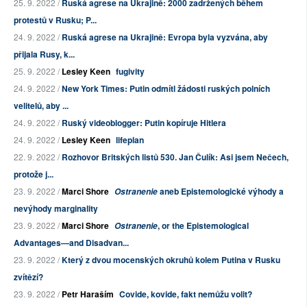
25. 9. 2022 /
Ruská agrese na Ukrajině: 2000 zadržených během
protestů v Rusku; P...
24. 9. 2022 /
Ruská agrese na Ukrajině: Evropa byla vyzvána, aby
přijala Rusy, k...
25. 9. 2022 /
Lesley Keen
fugivity
24. 9. 2022 /
New York Times: Putin odmítl žádosti ruských polních
velitelů, aby ...
24. 9. 2022 /
Ruský videoblogger: Putin kopíruje Hitlera
24. 9. 2022 /
Lesley Keen
lifeplan
22. 9. 2022 /
Rozhovor Britských listů 530. Jan Čulík: Asi jsem Nečech,
protože j...
23. 9. 2022 /
Marci Shore
aneb Epistemologické výhody a
Ostranenie
nevýhody marginality
23. 9. 2022 /
Marci Shore
, or the Epistemological
Ostranenie
Advantages—and Disadvan...
23. 9. 2022 /
Který z dvou mocenských okruhů kolem Putina v Rusku
zvítězí?
23. 9. 2022 /
Petr Haraším
Covide, kovide, fakt nemůžu volit?