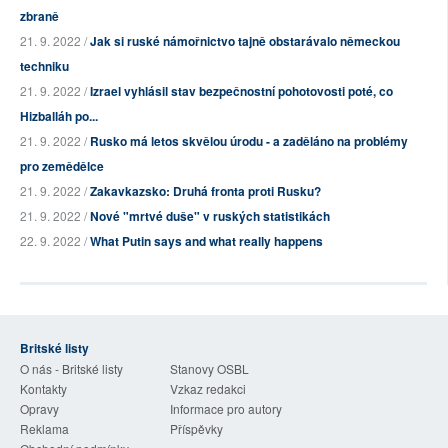
zbraně
21. 9. 2022 /
Jak si ruské námořnictvo tajně obstarávalo německou
techniku
21. 9. 2022 /
Izrael vyhlásil stav bezpečnostní pohotovosti poté, co
Hizballáh po...
21. 9. 2022 /
Rusko má letos skvělou úrodu - a zaděláno na problémy
pro zemědělce
21. 9. 2022 /
Zakavkazsko: Druhá fronta proti Rusku?
21. 9. 2022 /
Nové "mrtvé duše" v ruských statistikách
22. 9. 2022 /
What Putin says and what really happens
Britské listy
O nás - Britské listy
Stanovy OSBL
Kontakty
Vzkaz redakci
Opravy
Informace pro autory
Reklama
Příspěvky