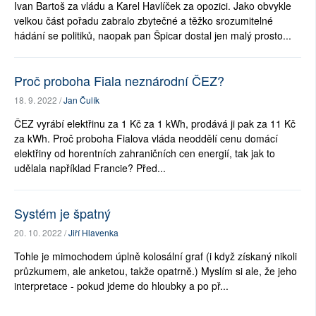
Ivan Bartoš za vládu a Karel Havlíček za opozici. Jako obvykle
velkou část pořadu zabralo zbytečné a těžko srozumitelné
hádání se politiků, naopak pan Špicar dostal jen malý prosto...
Proč proboha Fiala neznárodní ČEZ?
18. 9. 2022 /
Jan Čulík
ČEZ vyrábí elektřinu za 1 Kč za 1 kWh, prodává ji pak za 11 Kč
za kWh. Proč proboha Fialova vláda neoddělí cenu domácí
elektřiny od horentních zahraničních cen energií, tak jak to
udělala například Francie? Před...
Systém je špatný
20. 10. 2022 /
Jiří Hlavenka
Tohle je mimochodem úplně kolosální graf (i když získaný nikoli
průzkumem, ale anketou, takže opatrně.) Myslím si ale, že jeho
interpretace - pokud jdeme do hloubky a po př...