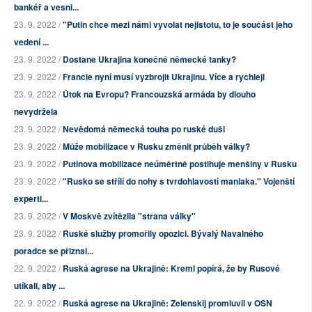
bankéř a vesni...
23. 9. 2022 /
"Putin chce mezi námi vyvolat nejistotu, to je součást jeho
vedení ...
23. 9. 2022 /
Dostane Ukrajina konečně německé tanky?
23. 9. 2022 /
Francie nyní musí vyzbrojit Ukrajinu. Více a rychleji
23. 9. 2022 /
Útok na Evropu? Francouzská armáda by dlouho
nevydržela
23. 9. 2022 /
Nevědomá německá touha po ruské duši
23. 9. 2022 /
Může mobilizace v Rusku změnit průběh války?
23. 9. 2022 /
Putinova mobilizace neúměrtně postihuje menšiny v Rusku
23. 9. 2022 /
"Rusko se střílí do nohy s tvrdohlavostí maniaka." Vojenští
experti...
23. 9. 2022 /
V Moskvě zvítězila "strana války"
23. 9. 2022 /
Ruské služby promořily opozici. Bývalý Navalného
poradce se přiznal...
22. 9. 2022 /
Ruská agrese na Ukrajině: Kreml popírá, že by Rusové
utíkali, aby ...
22. 9. 2022 /
Ruská agrese na Ukrajině: Zelenskij promluvil v OSN