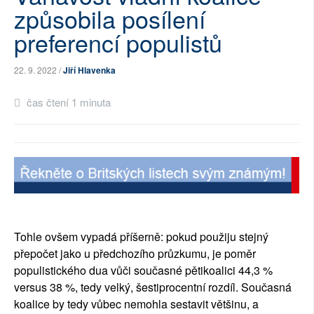
způsobila posílení
SOCIÁLNÍ SÍTĚ
preferencí populistů
RUBRIKY
22. 9. 2022 /
Jiří Hlavenka
PLNÁ VERZE STRÁNEK
čas čtení 1 minuta
Tohle ovšem vypadá příšerně: pokud použiju stejný
přepočet jako u předchozího průzkumu, je poměr
populistického dua vůči současné pětikoalici 44,3 %
versus 38 %, tedy velký, šestiprocentní rozdíl. Současná
koalice by tedy vůbec nemohla sestavit většinu, a