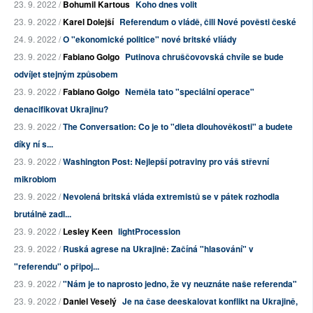
23. 9. 2022 /
Bohumil Kartous
Koho dnes volit
23. 9. 2022 /
Karel Dolejší
Referendum o vládě, čili Nové pověsti české
24. 9. 2022 /
O "ekonomické politice" nové britské vlíády
23. 9. 2022 /
Fabiano Golgo
Putinova chruščovovská chvíle se bude
odvíjet stejným způsobem
23. 9. 2022 /
Fabiano Golgo
Neměla tato "speciální operace"
denacifikovat Ukrajinu?
23. 9. 2022 /
The Conversation: Co je to "dieta dlouhověkosti" a budete
díky ní s...
23. 9. 2022 /
Washington Post: Nejlepší potraviny pro váš střevní
mikrobiom
23. 9. 2022 /
Nevolená britská vláda extremistů se v pátek rozhodla
brutálně zadl...
23. 9. 2022 /
Lesley Keen
lightProcession
23. 9. 2022 /
Ruská agrese na Ukrajině: Začíná "hlasování" v
"referendu" o připoj...
23. 9. 2022 /
"Nám je to naprosto jedno, že vy neuznáte naše referenda"
23. 9. 2022 /
Daniel Veselý
Je na čase deeskalovat konflikt na Ukrajině,