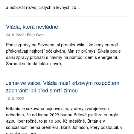
a odbrzdit rozvoj čistých a levných zd...
Vláda, která nevládne
24. 8. 2022 /
Boris Cvek
Podle zprávy na Seznamu si premiér všiml, že ceny energií
překonávají nejhorší očekávání. Ministr průmysl Síkela podle
další zprávy přichází s návrhy na pomoc lidem s energiemi.
Shrnout se to dá takto: návrh, ...
Jsme ve válce. Vláda musí krizovým rozpočtem
zachránit lidi před smrtí zimou
10. 8. 2022
Británie je šokována nejnovějším, v úterý zveřejněným
odhadem, že od ledna 2023 budou Britové platit za energie
4200 liber ročně, to je 10 500 Kč měsíčně. Británie v
současnosti nemá premiéra, Boris Johnson, který odstoupil, v
premiérské funk...