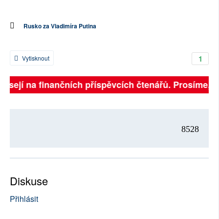
Rusko za Vladimíra Putina
1
Vytisknout
visejí na finančních příspěvcích čtenářů. Prosíme, při
8528
Diskuse
Přihlásit