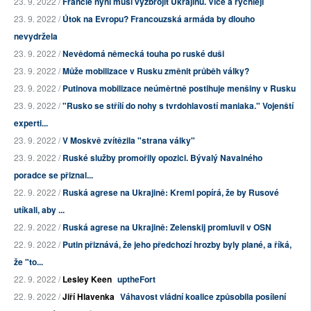
23. 9. 2022 /
Francie nyní musí vyzbrojit Ukrajinu. Více a rychleji
23. 9. 2022 /
Útok na Evropu? Francouzská armáda by dlouho
nevydržela
23. 9. 2022 /
Nevědomá německá touha po ruské duši
23. 9. 2022 /
Může mobilizace v Rusku změnit průběh války?
23. 9. 2022 /
Putinova mobilizace neúměrtně postihuje menšiny v Rusku
23. 9. 2022 /
"Rusko se střílí do nohy s tvrdohlavostí maniaka." Vojenští
experti...
23. 9. 2022 /
V Moskvě zvítězila "strana války"
23. 9. 2022 /
Ruské služby promořily opozici. Bývalý Navalného
poradce se přiznal...
22. 9. 2022 /
Ruská agrese na Ukrajině: Kreml popírá, že by Rusové
utíkali, aby ...
22. 9. 2022 /
Ruská agrese na Ukrajině: Zelenskij promluvil v OSN
22. 9. 2022 /
Putin přiznává, že jeho předchozí hrozby byly plané, a říká,
že "to...
22. 9. 2022 /
Lesley Keen
uptheFort
22. 9. 2022 /
Jiří Hlavenka
Váhavost vládní koalice způsobila posílení