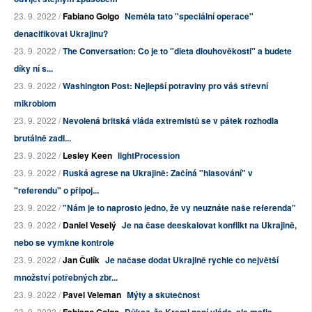
23. 9. 2022 /
Fabiano Golgo
Neměla tato "speciální operace"
denacifikovat Ukrajinu?
23. 9. 2022 /
The Conversation: Co je to "dieta dlouhověkosti" a budete
díky ní s...
23. 9. 2022 /
Washington Post: Nejlepší potraviny pro váš střevní
mikrobiom
23. 9. 2022 /
Nevolená britská vláda extremistů se v pátek rozhodla
brutálně zadl...
23. 9. 2022 /
Lesley Keen
lightProcession
23. 9. 2022 /
Ruská agrese na Ukrajině: Začíná "hlasování" v
"referendu" o připoj...
23. 9. 2022 /
"Nám je to naprosto jedno, že vy neuznáte naše referenda"
23. 9. 2022 /
Daniel Veselý
Je na čase deeskalovat konflikt na Ukrajině,
nebo se vymkne kontrole
23. 9. 2022 /
Jan Čulík
Je načase dodat Ukrajině rychle co největší
množství potřebných zbr...
23. 9. 2022 /
Pavel Veleman
Mýty a skutečnost
23. 9. 2022 /