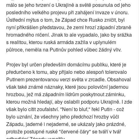
málo se jeho tvrzení o Ukrajině a světě posunula od jeho
posledního velkého projevu při zahájení invaze v únoru.
Ústřední mýtus o tom, že Západ chce Rusko zničit, byl
nyní přikrášlen představou, že zemi hrozí západní zbraně
hromadného ničení. Jinak to ale vypadalo, jako by srážka
s realitou, kterou ruská armáda zažila v uplynulém
půlroce, neměla na Putinův pohled vůbec žádný vliv.
Projev byl určen především domácímu publiku, které je
předurčeno k tomu, aby přijalo nebo alespoň tolerovalo
Putinem prezentovanou verzi světa v zrcadle. Obsahoval
však také známé náznaky, které jsou poloviční jadernou
hrozbou, jež má západním lídrům poskytnout záminku,
kterou možná hledají, aby oslabili podporu Ukrajině. I zde
však bylo cítit zoufalství. "Není to bluf," řekl Putin - což
bylo uznání, že všechny jeho předchozí hrozby vůči
Západu, jaderné i nejaderné, se ukázaly jako prázdné,
protože postupné ruské "červené čáry" se tváří v tvář
odhodlání Západu vypařily.