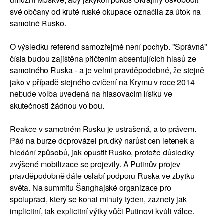
své občany od kruté ruské okupace označila za útok na
samotné Rusko.
O výsledku referend samozřejmě není pochyb. "Správná"
čísla budou zajištěna přičtením absentujících hlasů ze
samotného Ruska - a je velmi pravděpodobné, že stejně
jako v případě stejného cvičení na Krymu v roce 2014
nebude volba uvedená na hlasovacím lístku ve
skutečnosti žádnou volbou.
Reakce v samotném Rusku je ustrašená, a to právem.
Pád na burze doprovázel prudký nárůst cen letenek a
hledání způsobů, jak opustit Rusko, protože důsledky
zvýšené mobilizace se projevily. A Putinův projev
pravděpodobně dále oslabí podporu Ruska ve zbytku
světa. Na summitu Šanghajské organizace pro
spolupráci, který se konal minulý týden, zazněly jak
implicitní, tak explicitní výtky vůči Putinovi kvůli válce.