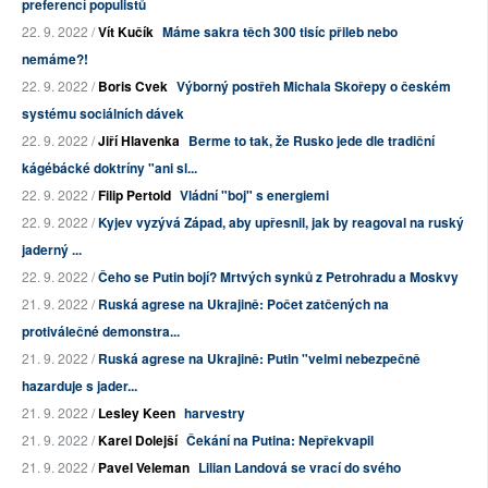
preferencí populistů
22. 9. 2022 /
Vít Kučík
Máme sakra těch 300 tisíc přileb nebo
nemáme?!
22. 9. 2022 /
Boris Cvek
Výborný postřeh Michala Skořepy o českém
systému sociálních dávek
22. 9. 2022 /
Jiří Hlavenka
Berme to tak, že Rusko jede dle tradiční
kágébácké doktríny "ani sl...
22. 9. 2022 /
Filip Pertold
Vládní "boj" s energiemi
22. 9. 2022 /
Kyjev vyzývá Západ, aby upřesnil, jak by reagoval na ruský
jaderný ...
22. 9. 2022 /
Čeho se Putin bojí? Mrtvých synků z Petrohradu a Moskvy
21. 9. 2022 /
Ruská agrese na Ukrajině: Počet zatčených na
protiválečné demonstra...
21. 9. 2022 /
Ruská agrese na Ukrajině: Putin "velmi nebezpečně
hazarduje s jader...
21. 9. 2022 /
Lesley Keen
harvestry
21. 9. 2022 /
Karel Dolejší
Čekání na Putina: Nepřekvapil
21. 9. 2022 /
Pavel Veleman
Lilian Landová se vrací do svého