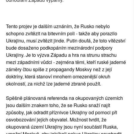
Tento projev je dalším uznáním, že Rusko nebylo
schopno zvítězit na bitevním poli - takže aby porazilo
Ukrajinu, musí zvítězit jinde. Putin doufá, že toto vítězství
bude dosaženo podkopáním mezinárodní podpory
Ukrajiny. Je to výzva Západu a hra na strunu strachu
mezi západními vůdci - zejména těmi, kteří ruské jaderné
záměry čtou spíše z propagandy Moskvy než z její
doktríny, která stanoví mnohem omezenější okruh
okolností, za nichž lze jaderné zbraně použít.
Spěšně plánovaná referenda na okupovaných územích
jsou dalším znakem toho, že se Rusko snaží najít
způsoby, jak odradit příznivce Ukrajiny od pomoci při
osvobozování jejích obyvatel. Možnost tvrdit, že
okupovaná území Ukrajiny jsou nyní součástí Ruska,
umožní Moskvě, aby jakýkoli pokus Ukrajiny osvobodit