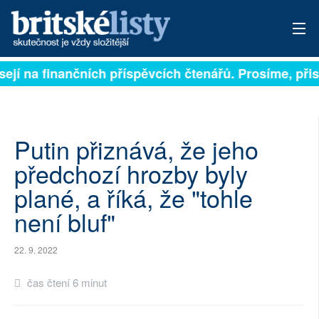
sejí na finančních příspěvcích čtenářů. Prosíme, přisp
PŘIHLÁSIT
AKTUÁLNÍ VYDÁNÍ
ARCHIV
Putin přiznává, že jeho
předchozí hrozby byly
ROZHOVORY
plané, a říká, že "tohle
TÉMATA
není bluf"
NEJČTENĚJŠÍ ZA 7 DNÍ
22. 9. 2022
AUTOŘI
čas čtení 6 minut
PŘÍSPĚVKY NA PROVOZ