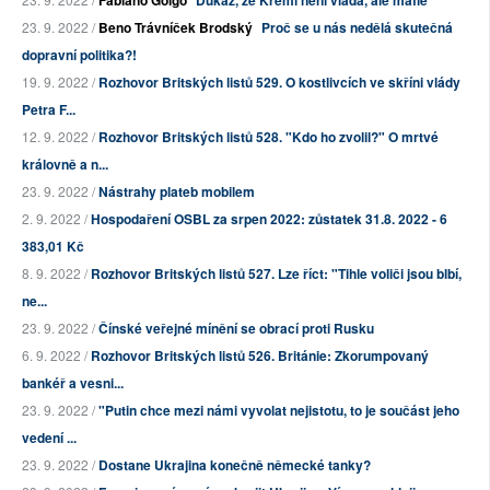
Fabiano Golgo
Důkaz, že Kreml není vláda, ale mafie
23. 9. 2022 /
Beno Trávníček Brodský
Proč se u nás nedělá skutečná
dopravní politika?!
19. 9. 2022 /
Rozhovor Britských listů 529. O kostlivcích ve skříni vlády
Petra F...
12. 9. 2022 /
Rozhovor Britských listů 528. "Kdo ho zvolil?" O mrtvé
královně a n...
23. 9. 2022 /
Nástrahy plateb mobilem
2. 9. 2022 /
Hospodaření OSBL za srpen 2022: zůstatek 31.8. 2022 - 6
383,01 Kč
8. 9. 2022 /
Rozhovor Britských listů 527. Lze říct: "Tihle voliči jsou blbí,
ne...
23. 9. 2022 /
Čínské veřejné mínění se obrací proti Rusku
6. 9. 2022 /
Rozhovor Britských listů 526. Británie: Zkorumpovaný
bankéř a vesni...
23. 9. 2022 /
"Putin chce mezi námi vyvolat nejistotu, to je součást jeho
vedení ...
23. 9. 2022 /
Dostane Ukrajina konečně německé tanky?