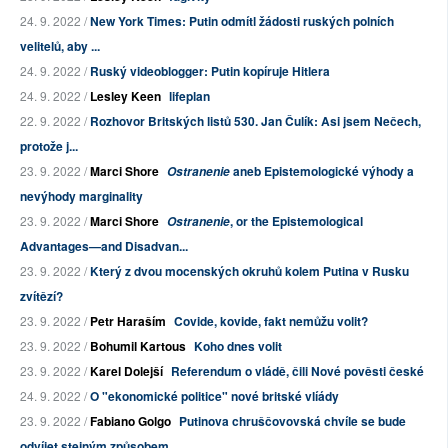
24. 9. 2022 /
New York Times: Putin odmítl žádosti ruských polních
velitelů, aby ...
24. 9. 2022 /
Ruský videoblogger: Putin kopíruje Hitlera
24. 9. 2022 /
Lesley Keen
lifeplan
22. 9. 2022 /
Rozhovor Britských listů 530. Jan Čulík: Asi jsem Nečech,
protože j...
23. 9. 2022 /
Marci Shore
aneb Epistemologické výhody a
Ostranenie
nevýhody marginality
23. 9. 2022 /
Marci Shore
, or the Epistemological
Ostranenie
Advantages—and Disadvan...
23. 9. 2022 /
Který z dvou mocenských okruhů kolem Putina v Rusku
zvítězí?
23. 9. 2022 /
Petr Haraším
Covide, kovide, fakt nemůžu volit?
23. 9. 2022 /
Bohumil Kartous
Koho dnes volit
23. 9. 2022 /
Karel Dolejší
Referendum o vládě, čili Nové pověsti české
24. 9. 2022 /
O "ekonomické politice" nové britské vlíády
23. 9. 2022 /
Fabiano Golgo
Putinova chruščovovská chvíle se bude
odvíjet stejným způsobem