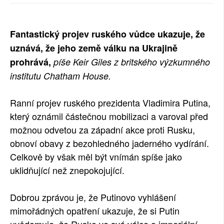
SOCIÁLNÍ SÍTĚ
Fantastický projev ruského vůdce ukazuje, že
RUBRIKY
uznává, že jeho země válku na Ukrajině
PLNÁ VERZE STRÁNEK
prohrává,
píše Keir Giles z britského výzkumného
institutu Chatham House.
Ranní projev ruského prezidenta Vladimira Putina,
který oznámil částečnou mobilizaci a varoval před
možnou odvetou za západní akce proti Rusku,
obnoví obavy z bezohledného jaderného vydírání.
Celkově by však měl být vnímán spíše jako
uklidňující než znepokojující.
Dobrou zprávou je, že Putinovo vyhlášení
mimořádných opatření ukazuje, že si Putin