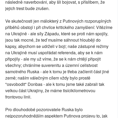
následně naverbováni, aby šli bojovat, s příslibem, že
jejich trest bude zrušen.
Ve skutečnosti jen málokterý z Putinových rozporuplných
příběhů obstojí i při chvilce kritického zamyšlení: Vítězíme
na Ukrajině - ale síly Západu, které se proti nám spojily,
jsou tak mocné, že teď musíme sáhnout hlouběji do
kapsy, abychom se udrželi v boji; naše zástupné režimy
na Ukrajině musí uspořádat referenda, aby se k nám
připojily - ale my už víme, že se k nám chtějí připojit
všechny; chráníme suverenitu a územní celistvost
samotného Ruska - ale k tomu je třeba začlenit část jiné
země; naším válečným cílem vždy bylo prostě
"osvobodit" Donbas - ale k tomu jsme také zabrali tak
velkou část Ukrajiny, že máme tisícikilometrovou
frontovou linii.
Pro dlouhodobé pozorovatele Ruska bylo
nejpozoruhodnějším aspektem Putinova projevu to, jak