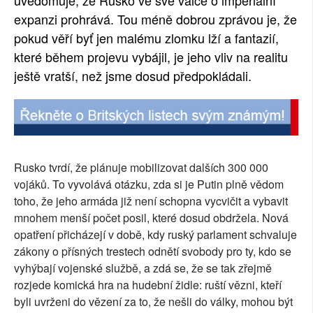
uvědomuje, že Rusko ve své válce o imperiální
expanzi prohrává. Tou méně dobrou zprávou je, že
pokud věří byť jen malému zlomku lží a fantazií,
které během projevu vybájil, je jeho vliv na realitu
ještě vratší, než jsme dosud předpokládali.
Rusko tvrdí, že plánuje mobilizovat dalších 300 000
vojáků. To vyvolává otázku, zda si je Putin plně vědom
toho, že jeho armáda již není schopna vycvičit a vybavit
mnohem menší počet posil, které dosud obdržela. Nová
opatření přicházejí v době, kdy ruský parlament schvaluje
zákony o přísných trestech odnětí svobody pro ty, kdo se
vyhýbají vojenské službě, a zdá se, že se tak zřejmě
rozjede komická hra na hudební židle: ruští vězni, kteří
byli uvrženi do vězení za to, že nešli do války, mohou být