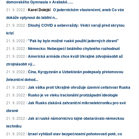
domovského Gymnasia v Arabské…..
21. 9. 2022 /
Karel Dolejší
O jadernickém vlastenčení, aneb Co vše
dokáže vplynout do labilní n...
21. 9. 2022 /
Dlouhý COVID a sebevraždy: Vědci varují před skrytou
krizí
21. 9. 2022 /
"Pak by bylo možné ruské použití jaderných zbraní"
21. 9. 2022 /
Německo: Nebezpečí fatálního chybného rozhodnutí
21. 9. 2022 /
Americká armáda chce kvůli Ukrajině zdvojnásobit až
ztrojnásobit vý...
21. 9. 2022 /
Čína, Kyrgyzstán a Uzbekistán podepsaly přelomovou
železniční dohod...
21. 9. 2022 /
Jak válka proti Ukrajině ohrožuje územní celistvost Ruska
21. 9. 2022 /
Rusko je ve vleku iracionální protizápadní ideologie
21. 9. 2022 /
Jak Rusko získává zahraniční mikroelektroniku pro své
zbraně
21. 9. 2022 /
Jak si ruské námořnictvo tajně obstarávalo německou
techniku
21. 9. 2022 /
Izrael vyhlásil stav bezpečnostní pohotovosti poté, co