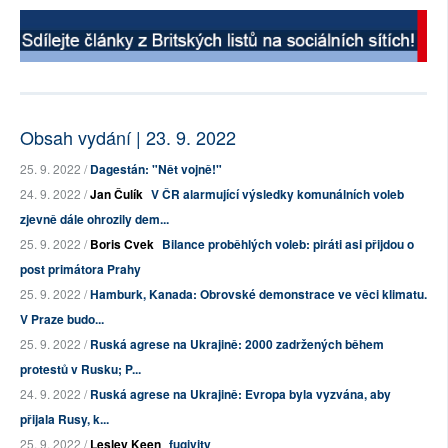
Obsah vydání | 23. 9. 2022
25. 9. 2022 /
Dagestán: "Nět vojně!"
24. 9. 2022 /
Jan Čulík
V ČR alarmující výsledky komunálních voleb
zjevně dále ohrozily dem...
25. 9. 2022 /
Boris Cvek
Bilance proběhlých voleb: piráti asi přijdou o
post primátora Prahy
25. 9. 2022 /
Hamburk, Kanada: Obrovské demonstrace ve věci klimatu.
V Praze budo...
25. 9. 2022 /
Ruská agrese na Ukrajině: 2000 zadržených během
protestů v Rusku; P...
24. 9. 2022 /
Ruská agrese na Ukrajině: Evropa byla vyzvána, aby
přijala Rusy, k...
25. 9. 2022 /
Lesley Keen
fugivity