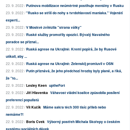
23. 9. 2022 /
Putinova mobilizace neúměrtně postihuje menšiny v Rusku
23. 9. 2022 /
"Rusko se střílí do nohy s tvrdohlavostí maniaka." Vojenští
experti...
23. 9. 2022 /
V Moskvě zvítězila "strana války"
23. 9. 2022 /
Ruské služby promořily opozici. Bývalý Navalného
poradce se přiznal...
22. 9. 2022 /
Ruská agrese na Ukrajině: Kreml popírá, že by Rusové
utíkali, aby ...
22. 9. 2022 /
Ruská agrese na Ukrajině: Zelenskij promluvil v OSN
22. 9. 2022 /
Putin přiznává, že jeho předchozí hrozby byly plané, a říká,
že "to...
22. 9. 2022 /
Lesley Keen
uptheFort
22. 9. 2022 /
Jiří Hlavenka
Váhavost vládní koalice způsobila posílení
preferencí populistů
22. 9. 2022 /
Vít Kučík
Máme sakra těch 300 tisíc přileb nebo
nemáme?!
22. 9. 2022 /
Boris Cvek
Výborný postřeh Michala Skořepy o českém
systému sociálních dávek