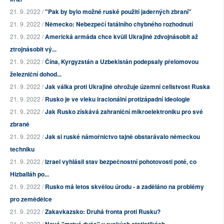
21. 9. 2022 /
"Pak by bylo možné ruské použití jaderných zbraní"
21. 9. 2022 /
Německo: Nebezpečí fatálního chybného rozhodnutí
21. 9. 2022 /
Americká armáda chce kvůli Ukrajině zdvojnásobit až
ztrojnásobit vý...
21. 9. 2022 /
Čína, Kyrgyzstán a Uzbekistán podepsaly přelomovou
železniční dohod...
21. 9. 2022 /
Jak válka proti Ukrajině ohrožuje územní celistvost Ruska
21. 9. 2022 /
Rusko je ve vleku iracionální protizápadní ideologie
21. 9. 2022 /
Jak Rusko získává zahraniční mikroelektroniku pro své
zbraně
21. 9. 2022 /
Jak si ruské námořnictvo tajně obstarávalo německou
techniku
21. 9. 2022 /
Izrael vyhlásil stav bezpečnostní pohotovosti poté, co
Hizballáh po...
21. 9. 2022 /
Rusko má letos skvělou úrodu - a zaděláno na problémy
pro zemědělce
21. 9. 2022 /
Zakavkazsko: Druhá fronta proti Rusku?
21. 9. 2022 /