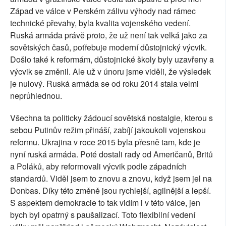
Západ ve válce v Perském zálivu výhody nad rámec
technické převahy, byla kvalita vojenského vedení.
Ruská armáda právě proto, že už není tak velká jako za
sovětských časů, potřebuje moderní důstojnický výcvik.
Došlo také k reformám, důstojnické školy byly uzavřeny a
výcvik se změnil. Ale už v únoru jsme viděli, že výsledek
je nulový. Ruská armáda se od roku 2014 stala velmi
neprůhlednou.
Všechna ta politicky žádoucí sovětská nostalgie, kterou s
sebou Putinův režim přináší, zabíjí jakoukoli vojenskou
reformu. Ukrajina v roce 2015 byla přesně tam, kde je
nyní ruská armáda. Poté dostali rady od Američanů, Britů
a Poláků, aby reformovali výcvik podle západních
standardů. Viděl jsem to znovu a znovu, když jsem jel na
Donbas. Díky této změně jsou rychlejší, agilnější a lepší.
S aspektem demokracie to tak vidím i v této válce, jen
bych byl opatrný s paušalizací. Toto flexibilní vedení