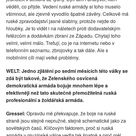
věděli, co přijde. Vedení ruské armády si toho muselo
všimnout, ale zjevně vyvodilo špatné závěry. Celkově má ​​
ruské zpravodajství jasné slabiny, protože nejde do
hloubky. Je to vidět i na náletech proti dodavatelským
řetězcům a dodávkám zbraní ze Západu. Chytají toho
velmi, velmi málo. Trefují, co je na internetu nebo v
telefonním seznamu, zbrojovky a tak dále. Ale s
mobilními cíli mají velké problémy.
WELT: Jedno zjištění po sedmi měsících této války se
zdá být takové, že Zelenského osvícená
demokratická armáda bojuje mnohem lépe a
efektivněji než tato skutečně přemožitelná ruská
profesionální a žoldářská armáda.
Gressel:
Opravdu mě překvapuje, že boje na ruské
straně jsou stejně nepružné, stejně schematické jako za
sovětských časů. Klíčovým faktorem, proč si ruská
armáda v gruzínské válce vedla tak špatně a proč měl