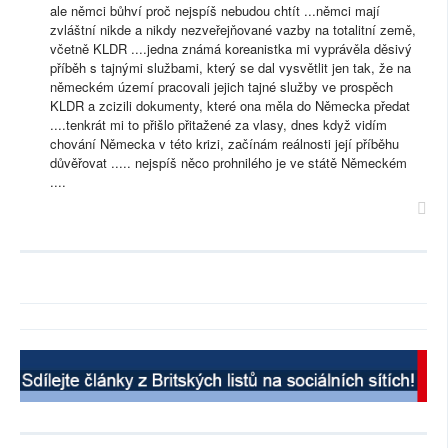
ale němci bůhví proč nejspíš nebudou chtít ...němci mají
zvláštní nikde a nikdy nezveřejňované vazby na totalitní země,
včetně KLDR ....jedna známá koreanistka mi vyprávěla děsivý
příběh s tajnými službami, který se dal vysvětlit jen tak, že na
německém území pracovali jejich tajné služby ve prospěch
KLDR a zcizili dokumenty, které ona měla do Německa předat
....tenkrát mi to přišlo přitažené za vlasy, dnes když vidím
chování Německa v této krizi, začínám reálnosti její příběhu
důvěřovat ..... nejspíš něco prohnilého je ve státě Německém
....