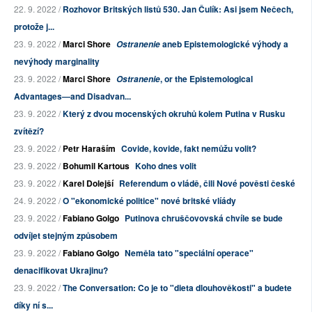
22. 9. 2022 /
Rozhovor Britských listů 530. Jan Čulík: Asi jsem Nečech,
protože j...
23. 9. 2022 /
Marci Shore
aneb Epistemologické výhody a
Ostranenie
nevýhody marginality
23. 9. 2022 /
Marci Shore
, or the Epistemological
Ostranenie
Advantages—and Disadvan...
23. 9. 2022 /
Který z dvou mocenských okruhů kolem Putina v Rusku
zvítězí?
23. 9. 2022 /
Petr Haraším
Covide, kovide, fakt nemůžu volit?
23. 9. 2022 /
Bohumil Kartous
Koho dnes volit
23. 9. 2022 /
Karel Dolejší
Referendum o vládě, čili Nové pověsti české
24. 9. 2022 /
O "ekonomické politice" nové britské vlíády
23. 9. 2022 /
Fabiano Golgo
Putinova chruščovovská chvíle se bude
odvíjet stejným způsobem
23. 9. 2022 /
Fabiano Golgo
Neměla tato "speciální operace"
denacifikovat Ukrajinu?
23. 9. 2022 /
The Conversation: Co je to "dieta dlouhověkosti" a budete
díky ní s...