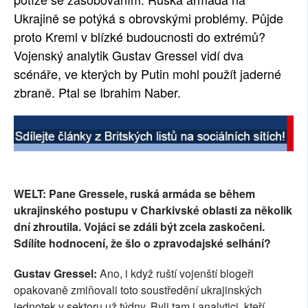
Ukrajině se potýká s obrovskými problémy. Půjde
SOCIÁLNÍ SÍTĚ
proto Kreml v blízké budoucnosti do extrémů?
RUBRIKY
Vojenský analytik Gustav Gressel vidí dva
scénáře, ve kterých by Putin mohl použít jaderné
PLNÁ VERZE STRÁNEK
zbraně. Ptal se Ibrahim Naber.
WELT: Pane Gressele, ruská armáda se během
ukrajinského postupu v Charkivské oblasti za několik
dní zhroutila. Vojáci se zdáli být zcela zaskočeni.
Sdílíte hodnocení, že šlo o zpravodajské selhání?
Gustav Gressel:
Ano, i když ruští vojenští blogeři
opakovaně zmiňovali toto soustředění ukrajinských
jednotek v sektoru už týdny. Byli tam i analytici, kteří