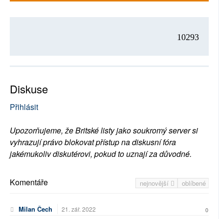
10293
Diskuse
Přihlásit
Upozorňujeme, že Britské listy jako soukromý server si
vyhrazují právo blokovat přístup na diskusní fóra
jakémukoliv diskutérovi, pokud to uznají za důvodné.
Komentáře
nejnovější
oblíbené
Milan Čech
21. zář. 2022
0