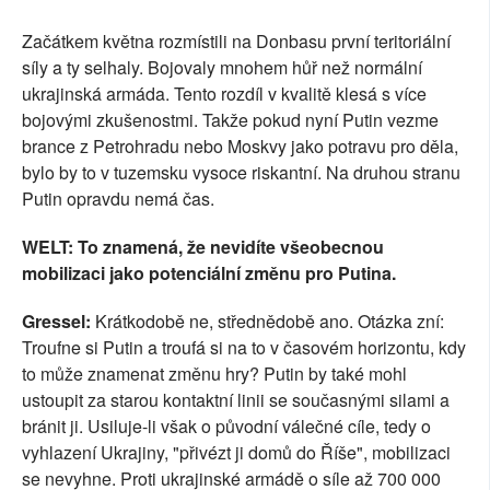
Začátkem května rozmístili na Donbasu první teritoriální
síly a ty selhaly. Bojovaly mnohem hůř než normální
ukrajinská armáda. Tento rozdíl v kvalitě klesá s více
bojovými zkušenostmi. Takže pokud nyní Putin vezme
brance z Petrohradu nebo Moskvy jako potravu pro děla,
bylo by to v tuzemsku vysoce riskantní. Na druhou stranu
Putin opravdu nemá čas.
WELT: To znamená, že nevidíte všeobecnou
mobilizaci jako potenciální změnu pro Putina.
Gressel:
Krátkodobě ne, střednědobě ano. Otázka zní:
Troufne si Putin a troufá si na to v časovém horizontu, kdy
to může znamenat změnu hry? Putin by také mohl
ustoupit za starou kontaktní linii se současnými silami a
bránit ji. Usiluje-li však o původní válečné cíle, tedy o
vyhlazení Ukrajiny, "přivézt ji domů do Říše", mobilizaci
se nevyhne. Proti ukrajinské armádě o síle až 700 000