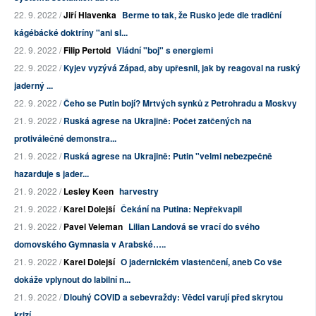
22. 9. 2022 /
Jiří Hlavenka
Berme to tak, že Rusko jede dle tradiční
kágébácké doktríny "ani sl...
22. 9. 2022 /
Filip Pertold
Vládní "boj" s energiemi
22. 9. 2022 /
Kyjev vyzývá Západ, aby upřesnil, jak by reagoval na ruský
jaderný ...
22. 9. 2022 /
Čeho se Putin bojí? Mrtvých synků z Petrohradu a Moskvy
21. 9. 2022 /
Ruská agrese na Ukrajině: Počet zatčených na
protiválečné demonstra...
21. 9. 2022 /
Ruská agrese na Ukrajině: Putin "velmi nebezpečně
hazarduje s jader...
21. 9. 2022 /
Lesley Keen
harvestry
21. 9. 2022 /
Karel Dolejší
Čekání na Putina: Nepřekvapil
21. 9. 2022 /
Pavel Veleman
Lilian Landová se vrací do svého
domovského Gymnasia v Arabské…..
21. 9. 2022 /
Karel Dolejší
O jadernickém vlastenčení, aneb Co vše
dokáže vplynout do labilní n...
21. 9. 2022 /
Dlouhý COVID a sebevraždy: Vědci varují před skrytou
krizí