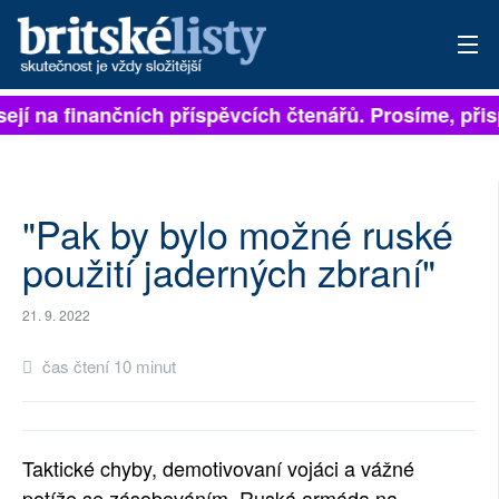
ejí na finančních příspěvcích čtenářů. Prosíme, přispě
PŘIHLÁSIT
AKTUÁLNÍ VYDÁNÍ
ARCHIV
"Pak by bylo možné ruské
použití jaderných zbraní"
ROZHOVORY
21. 9. 2022
TÉMATA
čas čtení 10 minut
NEJČTENĚJŠÍ ZA 7 DNÍ
AUTOŘI
Taktické chyby, demotivovaní vojáci a vážné
PŘÍSPĚVKY NA PROVOZ
potíže se zásobováním. Ruská armáda na