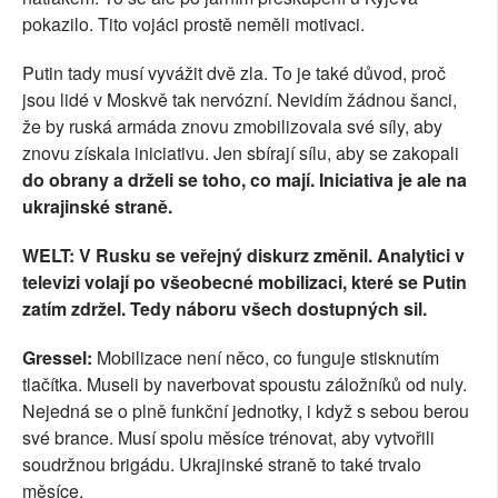
pokazilo. Tito vojáci prostě neměli motivaci.
Putin tady musí vyvážit dvě zla. To je také důvod, proč
jsou lidé v Moskvě tak nervózní. Nevidím žádnou šanci,
že by ruská armáda znovu zmobilizovala své síly, aby
znovu získala iniciativu. Jen sbírají sílu, aby se zakopali
do obrany a drželi se toho, co mají. Iniciativa je ale na
ukrajinské straně.
WELT: V Rusku se veřejný diskurz změnil. Analytici v
televizi volají po všeobecné mobilizaci, které se Putin
zatím zdržel. Tedy náboru všech dostupných sil.
Gressel:
Mobilizace není něco, co funguje stisknutím
tlačítka. Museli by naverbovat spoustu záložníků od nuly.
Nejedná se o plně funkční jednotky, i když s sebou berou
své brance. Musí spolu měsíce trénovat, aby vytvořili
soudržnou brigádu. Ukrajinské straně to také trvalo
měsíce.