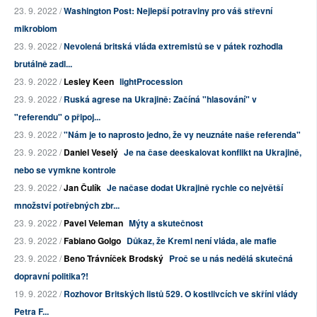
23. 9. 2022 /
Washington Post: Nejlepší potraviny pro váš střevní
mikrobiom
23. 9. 2022 /
Nevolená britská vláda extremistů se v pátek rozhodla
brutálně zadl...
23. 9. 2022 /
Lesley Keen
lightProcession
23. 9. 2022 /
Ruská agrese na Ukrajině: Začíná "hlasování" v
"referendu" o připoj...
23. 9. 2022 /
"Nám je to naprosto jedno, že vy neuznáte naše referenda"
23. 9. 2022 /
Daniel Veselý
Je na čase deeskalovat konflikt na Ukrajině,
nebo se vymkne kontrole
23. 9. 2022 /
Jan Čulík
Je načase dodat Ukrajině rychle co největší
množství potřebných zbr...
23. 9. 2022 /
Pavel Veleman
Mýty a skutečnost
23. 9. 2022 /
Fabiano Golgo
Důkaz, že Kreml není vláda, ale mafie
23. 9. 2022 /
Beno Trávníček Brodský
Proč se u nás nedělá skutečná
dopravní politika?!
19. 9. 2022 /
Rozhovor Britských listů 529. O kostlivcích ve skříni vlády
Petra F...