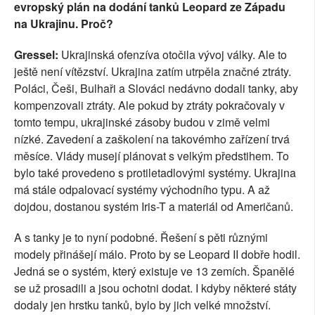
evropský plán na dodání tanků Leopard ze Západu
na Ukrajinu. Proč?
Gressel:
Ukrajinská ofenzíva otočila vývoj války. Ale to
ještě není vítězství. Ukrajina zatím utrpěla značné ztráty.
Poláci, Češi, Bulhaři a Slováci nedávno dodali tanky, aby
kompenzovali ztráty. Ale pokud by ztráty pokračovaly v
tomto tempu, ukrajinské zásoby budou v zimě velmi
nízké. Zavedení a zaškolení na takovémho zařízení trvá
měsíce. Vlády musejí plánovat s velkým předstihem. To
bylo také provedeno s protiletadlovými systémy. Ukrajina
má stále odpalovací systémy východního typu. A až
dojdou, dostanou systém Iris-T a materiál od Američanů.
A s tanky je to nyní podobné. Řešení s pěti různými
modely přinášejí málo. Proto by se Leopard II dobře hodil.
Jedná se o systém, který existuje ve 13 zemích. Španělé
se už prosadili a jsou ochotni dodat. I kdyby některé státy
dodaly jen hrstku tanků, bylo by jich velké množství.