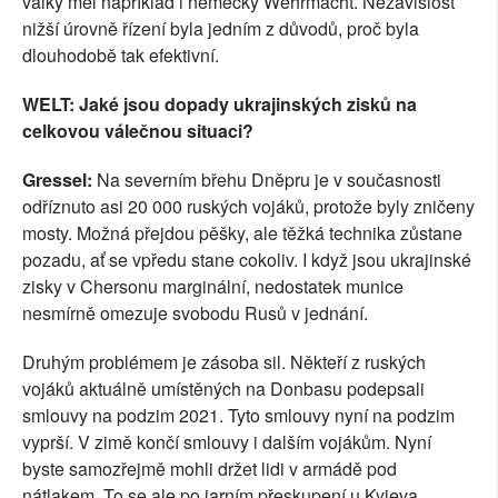
války měl například i německý Wehrmacht. Nezávislost
nižší úrovně řízení byla jedním z důvodů, proč byla
dlouhodobě tak efektivní.
WELT: Jaké jsou dopady ukrajinských zisků na
celkovou válečnou situaci?
Gressel:
Na severním břehu Dněpru je v současnosti
odříznuto asi 20 000 ruských vojáků, protože byly zničeny
mosty. Možná přejdou pěšky, ale těžká technika zůstane
pozadu, ať se vpředu stane cokoliv. I když jsou ukrajinské
zisky v Chersonu marginální, nedostatek munice
nesmírně omezuje svobodu Rusů v jednání.
Druhým problémem je zásoba sil. Někteří z ruských
vojáků aktuálně umístěných na Donbasu podepsali
smlouvy na podzim 2021. Tyto smlouvy nyní na podzim
vyprší. V zimě končí smlouvy i dalším vojákům. Nyní
byste samozřejmě mohli držet lidi v armádě pod
nátlakem. To se ale po jarním přeskupení u Kyjeva