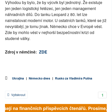
Výhodou by bylo, že by výcvik byl jednotný. Že existuje
jen jeden logistický řetězec, jen jeden management
náhradních dílů. Do tanku Leopard z 80. let lze
nainstalovat moderní motor. U ostatních tanků, které se již
nevyrábějí, je tomu jinak. Německo chce v Evropě vést.
Zde by mohlo vést v nejhorší bezpečnostní krizi od
studené války.
Zdroj v němčině:
ZDE
Ukrajina
|
Německo dnes
|
Rusko za Vladimíra Putina
1
Vytisknout
isejí na finančních příspěvcích čtenářů. Prosíme, při