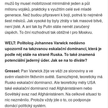
mužů by musel mobilizovat minimálně jeden a půl
milionu vojáků, prakticky s využitím celé své mladé
generace. Než budou připraveni k boji, potrvá to nejméně
šest měsíců. Jak vysoké by byly ztráty v tak masové bitvě,
není jisté. A ani tak by Putin stále neměl zaručený
úspěch. To činí rozhodnutí tak obtížné i pro Moskvu.
WELT: Politolog Johannes Varwick nedávno
upozornil na takzvanou eskalační dominanci, která je
podle něj stále na straně Ruska. To také znamená
potenciální jaderný úder. Jak se na to díváte?
Gressel:
Pan Varwick žije ve věži ze slonoviny a ve
svém vlastním fiktivním světě. Samozřejmě, teoreticky má
Rusko eskalační dominanci. Ale teoreticky měly USA
také eskalační dominanci nad Afghánistánem nebo
Sovětský svaz nad Afghánistánem. Na celkové situaci to
nic nezměnilo. Protože vždy jde o to, co podporuje
domácí politický systém.