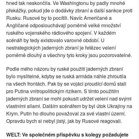
hned tak neskončila. Ve Washingtonu by padly mnohé
překážky, pokud jde o dodávky zbraní a další sankce proti
Rusku. Rusové by to pocítili. Navíc Američané a
Angličané odposlouchávají poměrně velké množství
ruského vojenského rádiového spojení. V každém
scénáři by tedy existovalo varovné období. U
nestrategických jaderných zbraní je řetězec velení
poměrně dlouhý a všechny tyto kroky jsou pozorovatelné.
Podle mého názoru by ruské použití jaderných zbraní
bylo myslitelné, kdyby se ruská armáda náhle zhroutila
na všech frontách. Pak by se vojáci proudící domů stali
pro Putina vnitropolitickým rizikem. S tímto použitím
jaderných zbraní se mohl pokusit udržet velení nad svými
vlastními silami. Dalším scénářem by byl útok Ukrajiny na
Krym. Putin ho dlouho považoval za své vlastní území.
Opravdu bych si nebyl jistý, jak by Rusové reagovali.
WELT: Ve společném příspěvku s kolegy požadujete