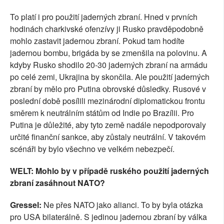
To platí i pro použití jaderných zbraní. Hned v prvních
hodinách charkivské ofenzívy ji Rusko pravděpodobně
mohlo zastavit jadernou zbraní. Pokud tam hodíte
jadernou bombu, brigáda by se zmenšila na polovinu. A
kdyby Rusko shodilo 20-30 jaderných zbraní na armádu
po celé zemi, Ukrajina by skončila. Ale použití jaderných
zbraní by mělo pro Putina obrovské důsledky. Rusové v
poslední době posílili mezinárodní diplomatickou frontu
směrem k neutrálním státům od Indie po Brazílii. Pro
Putina je důležité, aby tyto země nadále nepodporovaly
určité finanční sankce, aby zůstaly neutrální. V takovém
scénáři by bylo všechno ve velkém nebezpečí.
WELT: Mohlo by v případě ruského použití jaderných
zbraní zasáhnout NATO?
Gressel:
Ne přes NATO jako alianci. To by byla otázka
pro USA bilaterálně. S jedinou jadernou zbraní by válka