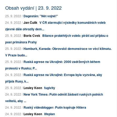
Obsah vydání | 23. 9. 2022
25. 9. 2022 /
Dagestán: "Nět vojně!"
24. 9. 2022 /
Jan Čulík
V ČR alarmující výsledky komunálních voleb
zjevně dále ohrozily dem...
25. 9. 2022 /
Boris Cvek
Bilance proběhlých voleb: piráti asi přijdou o
post primátora Prahy
25. 9. 2022 /
Hamburk, Kanada: Obrovské demonstrace ve věci klimatu.
V Praze budo...
25. 9. 2022 /
Ruská agrese na Ukrajině: 2000 zadržených během
protestů v Rusku; P...
24. 9. 2022 /
Ruská agrese na Ukrajině: Evropa byla vyzvána, aby
přijala Rusy, k...
25. 9. 2022 /
Lesley Keen
fugivity
24. 9. 2022 /
New York Times: Putin odmítl žádosti ruských polních
velitelů, aby ...
24. 9. 2022 /
Ruský videoblogger: Putin kopíruje Hitlera
24. 9. 2022 /
Lesley Keen
lifeplan