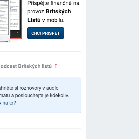
Přispějte finančně na
provoz
Britských
v mobilu.
Listů
CHCI PŘISPĚT
odcast Britských listů
áhněte si rozhovory v audio
mátu a poslouchejte je kdekoliv.
k na to?