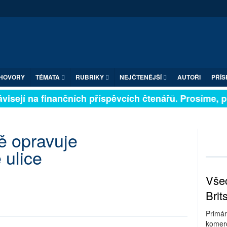
HOVORY
TÉMATA
RUBRIKY
NEJČTENĚJŠÍ
AUTOŘI
PŘÍS
isejí na finančních příspěvcích čtenářů. Prosíme, při
ě opravuje
ulice
Všec
Brit
Primár
komerc