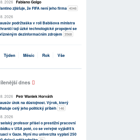
 8. 2026
Fabiano Golgo
fantino zjišťuje, že FIFA není jeho firma
4046
 8. 2026
ausův podržtaška v roli Babišova ministra
hraničí tají úzké technologické propojení se
přízněným dezinformačním zdrojem
3568
Týden
Měsíc
Rok
Vše
ílenější dnes
 8. 2026
Petr Waniek Horváth
ausův útok na důstojnost. Výrok, který
haluje celý jeho politický příběh
146
 8. 2026
raelský profesor přišel o prestižní pracovní
bídku v USA poté, co se veřejně vyjádřil k
tuaci v Gaze. Nyní mu univerzita vyplatí 250
00 dolarů odškodného
21