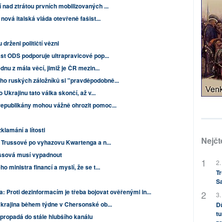
 nad ztrátou prvních mobilizovaných ...
nová italská vláda otevřeně fašist...
drženi političtí vězni
st ODS podporuje ultrapravicové pop...
ednu z mála věcí, jimiž je ČR mezin...
ho ruských záložníků si "pravděpodobně...
 Ukrajinu tato válka skončí, až v...
republikány mohou vážně ohrozit pomoc...
klamání a lítosti
Nejčt
z Trussové po vyhazovu Kwartenga a n...
russová musí vypadnout
2.
o ministra financí a myslí, že se t...
Tr
S
: Proti dezinformacím je třeba bojovat ověřenými in...
3.
 Ukrajina během týdne v Chersonské ob...
Dů
tu
 propadá do stále hlubšího kanálu