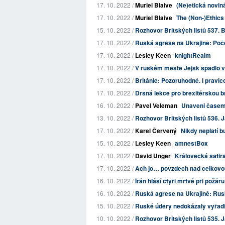
17. 10. 2022 /
Muriel Blaive
(Ne)etická novin
17. 10. 2022 /
Muriel Blaive
The (Non-)Ethics
15. 10. 2022 /
Rozhovor Britských listů 537. 
17. 10. 2022 /
Ruská agrese na Ukrajině: Poče
17. 10. 2022 /
Lesley Keen
knightRealm
17. 10. 2022 /
V ruském městě Jejsk spadlo v
17. 10. 2022 /
Británie: Pozoruhodné. I pravico
17. 10. 2022 /
Drsná lekce pro brexitérskou br
16. 10. 2022 /
Pavel Veleman
Unaveni čase
13. 10. 2022 /
Rozhovor Britských listů 536. 
17. 10. 2022 /
Karel Červený
Nikdy neplatí b
15. 10. 2022 /
Lesley Keen
amnestBox
17. 10. 2022 /
David Unger
Královecká satir
17. 10. 2022 /
Ach jo… povzdech nad celkovou
16. 10. 2022 /
Írán hlásí čtyři mrtvé při požár
16. 10. 2022 /
Ruská agrese na Ukrajině: Rus
15. 10. 2022 /
Ruské údery nedokázaly vyřadit
10. 10. 2022 /
Rozhovor Britských listů 535. J