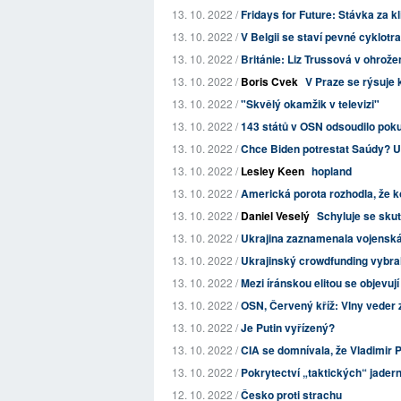
13. 10. 2022 /
Fridays for Future: Stávka za kl
13. 10. 2022 /
V Belgii se staví pevné cyklotras
13. 10. 2022 /
Británie: Liz Trussová v ohrožení
13. 10. 2022 /
Boris Cvek
V Praze se rýsuje
13. 10. 2022 /
"Skvělý okamžik v televizi"
13. 10. 2022 /
143 států v OSN odsoudilo pok
13. 10. 2022 /
Chce Biden potrestat Saúdy? Ur
13. 10. 2022 /
Lesley Keen
hopland
13. 10. 2022 /
Americká porota rozhodla, že ko
13. 10. 2022 /
Daniel Veselý
Schyluje se sku
13. 10. 2022 /
Ukrajina zaznamenala vojenská 
13. 10. 2022 /
Ukrajinský crowdfunding vybral 
13. 10. 2022 /
Mezi íránskou elitou se objevují
13. 10. 2022 /
OSN, Červený kříž: Vlny veder z
13. 10. 2022 /
Je Putin vyřízený?
13. 10. 2022 /
CIA se domnívala, že Vladimir Pu
13. 10. 2022 /
Pokrytectví „taktických“ jader
12. 10. 2022 /
Česko proti strachu