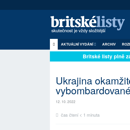
AKTUÁLNÍ VYDÁNÍ
ARCHIV
ROZ
Britské listy plně záv
Ukrajina okamžit
vybombardované 
12. 10. 2022
čas čtení < 1 minuta