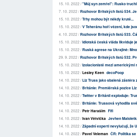
15. 10. 2022 /
"Můj syn zemřel": Rusko truchlí
7. 10. 2022 /
Rozhovor Britských listů 534. Je 
15. 10. 2022 /
Trhy mohou být někdy kruté...
15. 10. 2022 /
V Teheránu hoří vězení, kde jsou 
4. 10. 2022 /
Rozhovor Britských listů 533. Čá
15. 10. 2022 /
Idiotská česká vláda likviduje j
15. 10. 2022 /
Ruská agrese na Ukrajině: Mno
29. 9. 2022 /
Rozhovor Britských listů 532. Pro
15. 10. 2022 /
Izolacionisté mezi americkými 
15. 10. 2022 /
Lesley Keen
decoPoop
14. 10. 2022 /
Liz Truss jako sbalená zástěra z
14. 10. 2022 /
Británie: Premiérská pozice Li
14. 10. 2022 /
Twitter v Británii exploduje: T
14. 10. 2022 /
Británie: Trussová vyhodila svéh
14. 10. 2022 /
Petr Haraším
Fifi
14. 10. 2022 /
Ivan Větvička
Jevhen Maloletka
14. 10. 2022 /
Západní experti nevylučují, že
14. 10. 2022 /
Pavel Veleman
ČR: Politika se