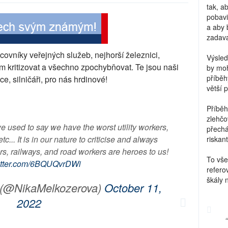
tak, a
pobavi
a aby 
zadava
acovníky veřejných služeb, nejhorší železnici,
Výsled
em kritizovat a všechno zpochybňovat. Te jsou naši
by moh
příběh
e, silničáři, pro nás hrdinové!
větší 
Příběh
zlehčo
we used to say we have the worst utility workers,
přechá
c... It is in our nature to criticise and always
riskant
rs, railways, and road workers are heroes to us!
To vše
witter.com/6BQUQvrDWi
refero
škály 
 (@NikaMelkozerova)
October 11,
2022