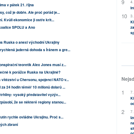
4.
ima v pátek 21. října
In
y, což je dobře. Ale proč pořád je...
3.
. Kvůli ekonomice ji ostře krit...
Kl
za
 koalice SPOLU a Ano
s
us Ruska o anexi východní Ukrajiny
ychlená jaderná dohoda s Íránem a gre...
nspirační teoretik Alex Jones musí z...
tečně k porážce Ruska na Ukrajině?
Nejsd
vítězství u Chersonu, spojenci NATO v...
za 24 hodin téměř 10 milionů dolarů ...
7.
 trhliny: vysoký představitel vyzýv...
Kl
působí, že se některé regiony stanou...
od
7.
tin rychle ovládne Ukrajinu. Proč s...
Iz
na
ných zbraní
si
0