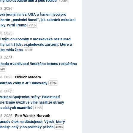
hynulo dvouleté dítě a jeho rodiče
10064
 8. 2026
vá jednání mezi USA a Íránem jsou pro
herán „poslední šancí“, jak zabránit eskalaci
lky, tvrdí Trump
7110
 8. 2026
ři výbuchu bomby v moskevské restauraci
hynuli tři lidé; explodovalo zařízení, které u
ebe měla žena
4375
 8. 2026
hada trvanlivosti římského betonu rozluštěna
340
 8. 2026
Oldřich Maděra
potřeba vody v JE Dukovany
4234
 8. 2026
uštěni Spojenými státy: Palestinští
eričané uvízli ve vlně násilí ze strany
zraelských osadníků
4145
 8. 2026
Petr Waniek Horváth
ausův útok na důstojnost. Výrok, který
haluje celý jeho politický příběh
4086