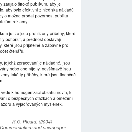
by zaujalo široké publikum, aby je
lo, aby bylo efektivní z hlediska nákladů
bylo možno prodat pozornost publika
telům reklamy.
kem je, že jsou přehlíženy příběhy, které
ly pohoršit, a přednost dostávají
y, které jsou přijatelné a zábavné pro
počet čtenářů.
y, jejichž zpracování je nákladné, jsou
vány nebo opomíjeny, nevšímavě jsou
zeny také ty příběhy, které jsou finančně
ní.
 vede k homogenizaci obsahu novin, k
vání o bezpečných otázkách a omezení
názorů a vyjadřovaných myšlenek.
R.G. Picard, (2004)
“Commercialism and newspaper