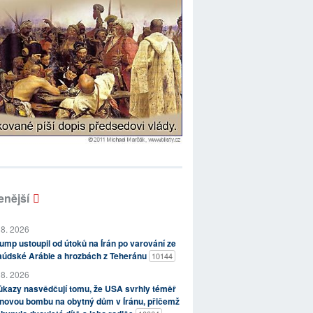
enější
 8. 2026
ump ustoupil od útoků na Írán po varování ze
aúdské Arábie a hrozbách z Teheránu
10144
 8. 2026
kazy nasvědčují tomu, že USA svrhly téměř
novou bombu na obytný dům v Íránu, přičemž