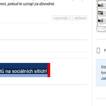
rovi, pokud to uznají za důvodné.
nejnovější
oblíbené
P
St
for
Ja