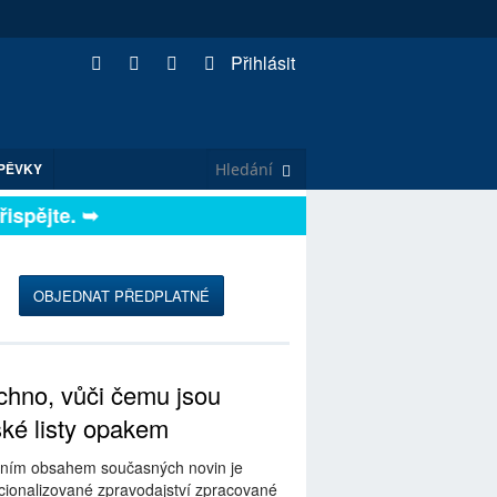
Přihlásit
PĚVKY
spějte. ➥
OBJEDNAT PŘEDPLATNÉ
hno, vůči čemu jsou
ské listy opakem
ním obsahem současných novin je
ionalizované zpravodajství zpracované