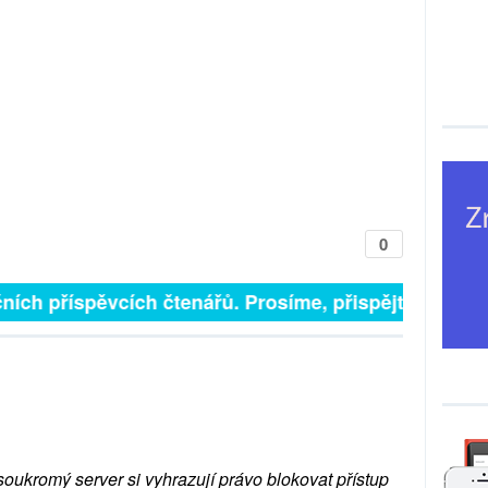
0
ních příspěvcích čtenářů. Prosíme, přispějte. ➥
soukromý server si vyhrazují právo blokovat přístup