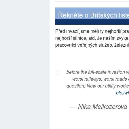
Před invazí jsme měli ty nejhorší pr
nejhorší silnice, atd. Je naším zvyk
pracovníci veřejných služeb, železnic
before the full-scale invasion 
worst railways, worst roads et
question) Now our utility worke
pic.t
— Nika Melkozerova