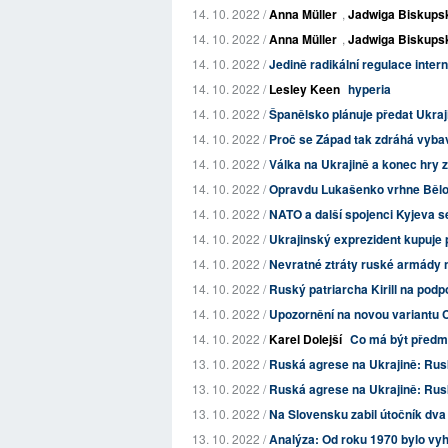
14. 10. 2022 /
Anna Müller
,
Jadwiga Biskups
14. 10. 2022 /
Anna Müller
,
Jadwiga Biskups
14. 10. 2022 /
Jedině radikální regulace inter
14. 10. 2022 /
Lesley Keen
hyperia
14. 10. 2022 /
Španělsko plánuje předat Ukraj
14. 10. 2022 /
Proč se Západ tak zdráhá vybav
14. 10. 2022 /
Válka na Ukrajině a konec hry 
14. 10. 2022 /
Opravdu Lukašenko vrhne Bělo
14. 10. 2022 /
NATO a další spojenci Kyjeva se 
14. 10. 2022 /
Ukrajinský exprezident kupuje 
14. 10. 2022 /
Nevratné ztráty ruské armády n
14. 10. 2022 /
Ruský patriarcha Kirill na podpo
14. 10. 2022 /
Upozornění na novou variantu 
14. 10. 2022 /
Karel Dolejší
Co má být předmě
13. 10. 2022 /
Ruská agrese na Ukrajině: Rus
13. 10. 2022 /
Ruská agrese na Ukrajině: Rusko
13. 10. 2022 /
Na Slovensku zabil útočník dva
13. 10. 2022 /
Analýza: Od roku 1970 bylo vy