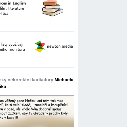
icky nekorektní karikatury
Michaela
áka