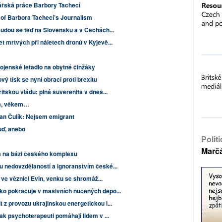
ářská práce Barbory Tachecí
 of Barbora Tachecí’s Journalism
Budou se teď na Slovensku a v Čechách...
t mrtvých při náletech dronů v Kyjevě...
ojenské letadlo na obytné činžáky
vý tisk se nyní obrací proti brexitu
itskou vládu: plná suverenita v dneš...
m, věkem…
Jan Čulík: Nejsem emigrant
uď, anebo
Polit
Marč
a na bázi českého komplexu
 nedovzdělaností a ignoranstvím české...
u ve věznici Evin, venku se shromáž...
ko pokračuje v masivních nucených depo...
 z provozu ukrajinskou energetickou i...
ak psychoterapeuti pomáhají lidem v ...