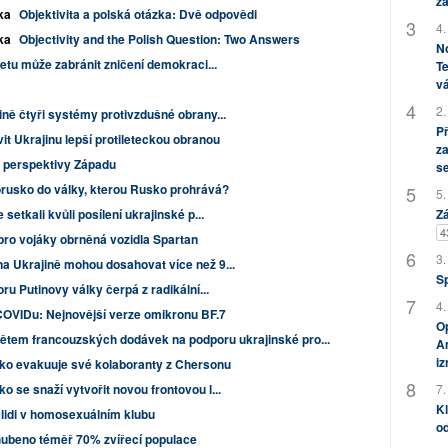
za
ka
Objektivita a polská otázka: Dvě odpovědi
4.
ka
Objectivity and the Polish Question: Two Answers
No
netu může zabránit zničení demokraci...
Te
vá
2.
ině čtyři systémy protivzdušné obrany...
P
it Ukrajinu lepší protileteckou obranou
za
z perspektivy Západu
s
rusko do války, kterou Rusko prohrává?
5.
Zá
setkali kvůli posílení ukrajinské p...
4
pro vojáky obrněná vozidla Spartan
3.
a Ukrajině mohou dosahovat více než 9...
S
ru Putinovy války čerpá z radikální...
4.
COVIDu: Nejnovější verze omikronu BF.7
Op
tem francouzských dodávek na podporu ukrajinské pro...
Am
i
ko evakuuje své kolaboranty z Chersonu
7.
 se snaží vytvořit novou frontovou l...
Kl
 lidi v homosexuálním klubu
od
hubeno téměř 70% zvířecí populace