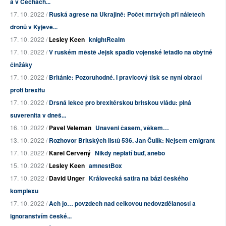
a v Čechách...
17. 10. 2022 /
Ruská agrese na Ukrajině: Počet mrtvých při náletech
dronů v Kyjevě...
17. 10. 2022 /
Lesley Keen
knightRealm
17. 10. 2022 /
V ruském městě Jejsk spadlo vojenské letadlo na obytné
činžáky
17. 10. 2022 /
Británie: Pozoruhodné. I pravicový tisk se nyní obrací
proti brexitu
17. 10. 2022 /
Drsná lekce pro brexitérskou britskou vládu: plná
suverenita v dneš...
16. 10. 2022 /
Pavel Veleman
Unaveni časem, věkem…
13. 10. 2022 /
Rozhovor Britských listů 536. Jan Čulík: Nejsem emigrant
17. 10. 2022 /
Karel Červený
Nikdy neplatí buď, anebo
15. 10. 2022 /
Lesley Keen
amnestBox
17. 10. 2022 /
David Unger
Královecká satira na bázi českého
komplexu
17. 10. 2022 /
Ach jo… povzdech nad celkovou nedovzdělaností a
ignoranstvím české...