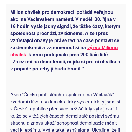
SOCIÁLNÍ SÍTĚ
Milion chvilek pro demokracii pořádá veřejnou
akci na Václavském náměstí. V neděli 30. října v
RUBRIKY
16 hodin vyšle jasný signál, že těžké časy, kterými
společnost prochází, zvládneme. A že i přes
PLNÁ VERZE STRÁNEK
vzrůstající obavy je právě teď na čase postavit se
za demokracii a vzpomenout si na
výzvu Milionu
chvilek
, kterou podepsalo přes 200 tisíc lidí:
„Záleží mi na demokracii, najdu si pro ni chvilku a
v případě potřeby ji budu bránit.”
Akce “Česko proti strachu: společně na Václavák”
zvědomí důvěru v demokratický systém, který jsme si
v České republice před více než 30 lety vybojovali i
to, že se v těžkých časech demokraté postaví svému
strachu a znovu ukáží schopnost demokracie měnit
věci k lepšímu. Vyšle také jasný signál Ukrajině, že ji