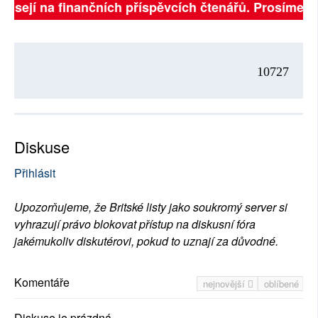
ávisejí na finančních příspěvcích čtenářů. Prosíme, př
10727
Diskuse
Přihlásit
Upozorňujeme, že Britské listy jako soukromý server si
vyhrazují právo blokovat přístup na diskusní fóra
jakémukoliv diskutérovi, pokud to uznají za důvodné.
Komentáře
nejnovější
oblíbené
Diskuse je prázdná.