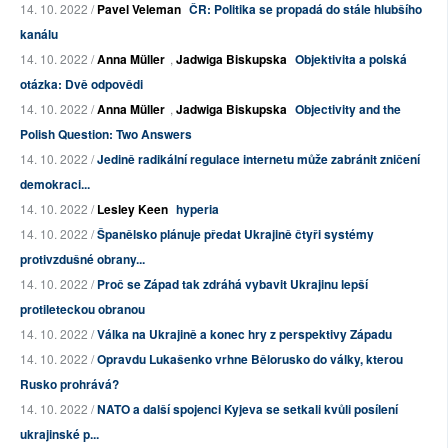
14. 10. 2022 /
Pavel Veleman
ČR: Politika se propadá do stále hlubšího
kanálu
14. 10. 2022 /
Anna Müller
,
Jadwiga Biskupska
Objektivita a polská
otázka: Dvě odpovědi
14. 10. 2022 /
Anna Müller
,
Jadwiga Biskupska
Objectivity and the
Polish Question: Two Answers
14. 10. 2022 /
Jedině radikální regulace internetu může zabránit zničení
demokraci...
14. 10. 2022 /
Lesley Keen
hyperia
14. 10. 2022 /
Španělsko plánuje předat Ukrajině čtyři systémy
protivzdušné obrany...
14. 10. 2022 /
Proč se Západ tak zdráhá vybavit Ukrajinu lepší
protileteckou obranou
14. 10. 2022 /
Válka na Ukrajině a konec hry z perspektivy Západu
14. 10. 2022 /
Opravdu Lukašenko vrhne Bělorusko do války, kterou
Rusko prohrává?
14. 10. 2022 /
NATO a další spojenci Kyjeva se setkali kvůli posílení
ukrajinské p...