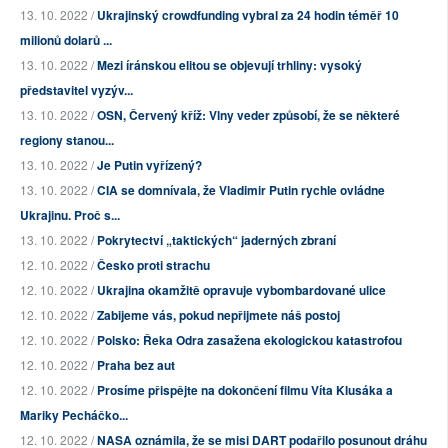
13. 10. 2022 /
Ukrajinský crowdfunding vybral za 24 hodin téměř 10
milionů dolarů ...
13. 10. 2022 /
Mezi íránskou elitou se objevují trhliny: vysoký
představitel vyzýv...
13. 10. 2022 /
OSN, Červený kříž: Vlny veder způsobí, že se některé
regiony stanou...
13. 10. 2022 /
Je Putin vyřízený?
13. 10. 2022 /
CIA se domnívala, že Vladimir Putin rychle ovládne
Ukrajinu. Proč s...
13. 10. 2022 /
Pokrytectví „taktických“ jaderných zbraní
12. 10. 2022 /
Česko proti strachu
12. 10. 2022 /
Ukrajina okamžitě opravuje vybombardované ulice
12. 10. 2022 /
Zabijeme vás, pokud nepřijmete náš postoj
12. 10. 2022 /
Polsko: Řeka Odra zasažena ekologickou katastrofou
12. 10. 2022 /
Praha bez aut
12. 10. 2022 /
Prosíme přispějte na dokončení filmu Víta Klusáka a
Mariky Pecháčko...
12. 10. 2022 /
NASA oznámila, že se misi DART podařilo posunout dráhu