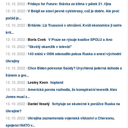
13. 10. 2022 /
Fridays for Future: Stávka za klima v pátek 21. října
13. 10. 2022 /
V Belgii se staví pevné cyklotrasy, což je dobře. Ale proč
pořád je...
13. 10. 2022 /
Británie: Liz Trussová v ohrožení. Kvůli ekonomice ji ostře
krit...
13. 10. 2022 /
Boris Cvek
V Praze se rýsuje koalice SPOLU a Ano
13. 10. 2022 /
"Skvělý okamžik v televizi"
13. 10. 2022 /
143 států v OSN odsoudilo pokus Ruska o anexi východní
Ukrajiny
13. 10. 2022 /
Chce Biden potrestat Saúdy? Urychlená jaderná dohoda s
Íránem a gre...
13. 10. 2022 /
Lesley Keen
hopland
13. 10. 2022 /
Americká porota rozhodla, že konspirační teoretik Alex
Jones musí z...
13. 10. 2022 /
Daniel Veselý
Schyluje se skutečně k porážce Ruska na
Ukrajině?
13. 10. 2022 /
Ukrajina zaznamenala vojenská vítězství u Chersonu,
spojenci NATO v...