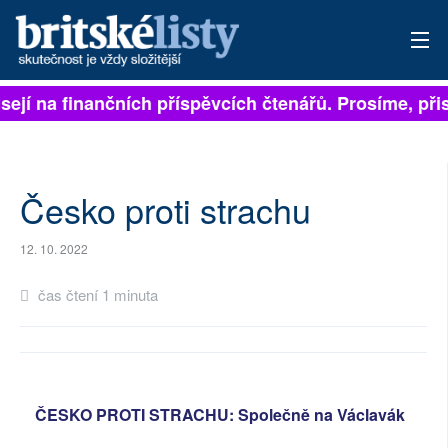
sejí na finančních příspěvcích čtenářů. Prosíme, přis
PŘIHLÁSIT
AKTUÁLNÍ VYDÁNÍ
ARCHIV
Česko proti strachu
ROZHOVORY
12. 10. 2022
TÉMATA
čas čtení 1 minuta
NEJČTENĚJŠÍ ZA 7 DNÍ
AUTOŘI
ČESKO PROTI STRACHU: Společně na Václavák
PŘÍSPĚVKY NA PROVOZ