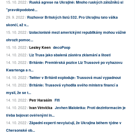
15. 10. 2022 /
Ruská agrese na Ukrajině: Mnoho ruských záložníků si
"pravděpodobně...
29. 9. 2022 /
Rozhovor Britských listů 532. Pro Ukrajinu tato válka
skončí, až v...
15. 10. 2022 /
Izolacionisté mezi americkými republikány mohou vážně
ohrozit pomoc...
15. 10. 2022 /
Lesley Keen
decoPoop
14. 10. 2022 /
Liz Truss jako sbalená zástěra zklamání a lítosti
14. 10. 2022 /
Británie: Premiérská pozice Liz Trussové po vyhazovu
Kwartenga a n...
14. 10. 2022 /
Twitter v Británii exploduje: Trussová musí vypadnout
14. 10. 2022 /
Británie: Trussová vyhodila svého ministra financí a
myslí, že se t...
14. 10. 2022 /
Petr Haraším
Fifi
14. 10. 2022 /
Ivan Větvička
Jevhen Maloletka: Proti dezinformacím je
třeba bojovat ověřenými in...
14. 10. 2022 /
Západní experti nevylučují, že Ukrajina během týdne v
Chersonské ob...