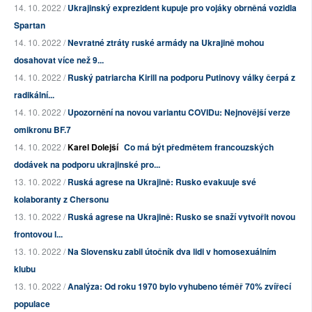
14. 10. 2022 /
Ukrajinský exprezident kupuje pro vojáky obrněná vozidla
Spartan
14. 10. 2022 /
Nevratné ztráty ruské armády na Ukrajině mohou
dosahovat více než 9...
14. 10. 2022 /
Ruský patriarcha Kirill na podporu Putinovy války čerpá z
radikální...
14. 10. 2022 /
Upozornění na novou variantu COVIDu: Nejnovější verze
omikronu BF.7
14. 10. 2022 /
Karel Dolejší
Co má být předmětem francouzských
dodávek na podporu ukrajinské pro...
13. 10. 2022 /
Ruská agrese na Ukrajině: Rusko evakuuje své
kolaboranty z Chersonu
13. 10. 2022 /
Ruská agrese na Ukrajině: Rusko se snaží vytvořit novou
frontovou l...
13. 10. 2022 /
Na Slovensku zabil útočník dva lidi v homosexuálním
klubu
13. 10. 2022 /
Analýza: Od roku 1970 bylo vyhubeno téměř 70% zvířecí
populace