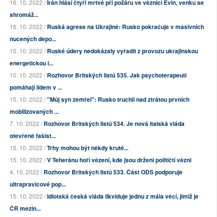
16. 10. 2022 /
Írán hlásí čtyři mrtvé při požáru ve věznici Evin, venku se
shromáž...
16. 10. 2022 /
Ruská agrese na Ukrajině: Rusko pokračuje v masivních
nucených depo...
15. 10. 2022 /
Ruské údery nedokázaly vyřadit z provozu ukrajinskou
energetickou i...
10. 10. 2022 /
Rozhovor Britských listů 535. Jak psychoterapeuti
pomáhají lidem v ...
15. 10. 2022 /
"Můj syn zemřel": Rusko truchlí nad ztrátou prvních
mobilizovaných ...
7. 10. 2022 /
Rozhovor Britských listů 534. Je nová italská vláda
otevřeně fašist...
15. 10. 2022 /
Trhy mohou být někdy kruté...
15. 10. 2022 /
V Teheránu hoří vězení, kde jsou drženi političtí vězni
4. 10. 2022 /
Rozhovor Britských listů 533. Část ODS podporuje
ultrapravicové pop...
15. 10. 2022 /
Idiotská česká vláda likviduje jednu z mála věcí, jimiž je
ČR mezin...