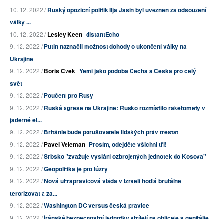
10. 12. 2022 /
Ruský opoziční politik Ilja Jašin byl uvězněn za odsouzení
války ...
10. 12. 2022 /
Lesley Keen
distantEcho
9. 12. 2022 /
Putin naznačil možnost dohody o ukončení války na
Ukrajině
9. 12. 2022 /
Boris Cvek
Yemi jako podoba Čecha a Česka pro celý
svět
9. 12. 2022 /
Poučení pro Rusy
9. 12. 2022 /
Ruská agrese na Ukrajině: Rusko rozmístilo raketomety v
jaderné el...
9. 12. 2022 /
Británie bude porušovatele lidských práv trestat
9. 12. 2022 /
Pavel Veleman
Prosím, odejděte všichni tři!
9. 12. 2022 /
Srbsko "zvažuje vyslání ozbrojených jednotek do Kosova"
9. 12. 2022 /
Geopolitika je pro lúzry
9. 12. 2022 /
Nová ultrapravicová vláda v Izraeli hodlá brutálně
terorizovat a za...
9. 12. 2022 /
Washington DC versus česká pravice
9. 12. 2022 /
Íránské bezpečnostní jednotky střílejí na obličeje a genitálie