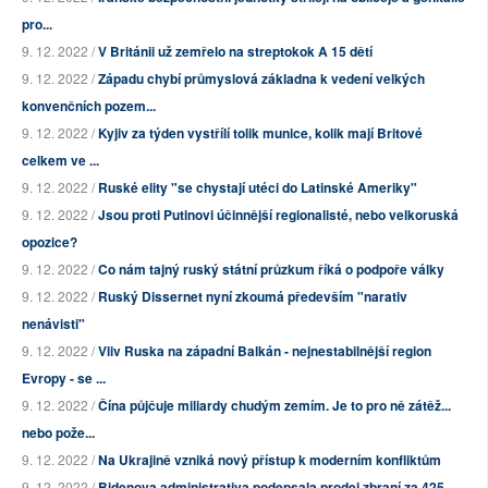
pro...
9. 12. 2022 /
V Británii už zemřelo na streptokok A 15 dětí
9. 12. 2022 /
Západu chybí průmyslová základna k vedení velkých
konvenčních pozem...
9. 12. 2022 /
Kyjiv za týden vystřílí tolik munice, kolik mají Britové
celkem ve ...
9. 12. 2022 /
Ruské elity "se chystají utéci do Latinské Ameriky"
9. 12. 2022 /
Jsou proti Putinovi účinnější regionalisté, nebo velkoruská
opozice?
9. 12. 2022 /
Co nám tajný ruský státní průzkum říká o podpoře války
9. 12. 2022 /
Ruský Dissernet nyní zkoumá především "narativ
nenávisti"
9. 12. 2022 /
Vliv Ruska na západní Balkán - nejnestabilnější region
Evropy - se ...
9. 12. 2022 /
Čína půjčuje miliardy chudým zemím. Je to pro ně zátěž...
nebo pože...
9. 12. 2022 /
Na Ukrajině vzniká nový přístup k moderním konfliktům
9. 12. 2022 /
Bidenova administrativa podepsala prodej zbraní za 425