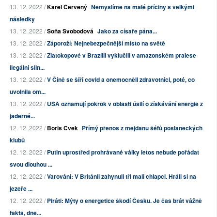
13. 12. 2022 /
Karel Červený
Nemyslíme na malé příčiny s velkými
následky
13. 12. 2022 /
Soňa Svobodová
Jako za císaře pána...
13. 12. 2022 /
Záporoží: Nejnebezpečnější místo na světě
13. 12. 2022 /
Zlatokopové v Brazílii vyklučili v amazonském pralese
ilegální siln...
13. 12. 2022 /
V Číně se šíří covid a onemocněli zdravotníci, poté, co
uvolnila om...
13. 12. 2022 /
USA oznamují pokrok v oblasti úsilí o získávání energie z
jaderné...
12. 12. 2022 /
Boris Cvek
Přímý přenos z mejdanu šéfů poslaneckých
klubů
12. 12. 2022 /
Putin uprostřed prohrávané války letos nebude pořádat
svou dlouhou ...
12. 12. 2022 /
Varování: V Británii zahynuli tři malí chlapci. Hráli si na
jezeře ...
12. 12. 2022 /
Piráti: Mýty o energetice škodí Česku. Je čas brát vážně
fakta, dne...