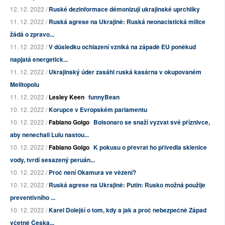
12. 12. 2022 /
Ruské dezinformace démonizují ukrajinské uprchlíky
11. 12. 2022 /
Ruská agrese na Ukrajině: Ruská neonacistická milice
žádá o zpravo...
11. 12. 2022 /
V důsledku ochlazení vzniká na západě EU poněkud
napjatá energetick...
11. 12. 2022 /
Ukrajinský úder zasáhl ruská kasárna v okupovaném
Melitopolu
11. 12. 2022 /
Lesley Keen
funnyBean
10. 12. 2022 /
Korupce v Evropském parlamentu
10. 12. 2022 /
Fabiano Golgo
Bolsonaro se snaží vyzvat své příznivce,
aby nenechali Lulu nastou...
10. 12. 2022 /
Fabiano Golgo
K pokusu o převrat ho přivedla sklenice
vody, tvrdí sesazený peruán...
10. 12. 2022 /
Proč není Okamura ve vězení?
10. 12. 2022 /
Ruská agrese na Ukrajině: Putin: Rusko možná použije
preventivního ...
10. 12. 2022 /
Karel Dolejší o tom, kdy a jak a proč nebezpečně Západ
včetně Česka...