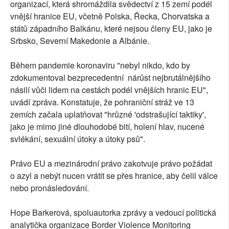
organizací, která shromáždila svědectví z 15 zemí podél
vnější hranice EU, včetně Polska, Řecka, Chorvatska a
států západního Balkánu, které nejsou členy EU, jako je
Srbsko, Severní Makedonie a Albánie.
Během pandemie koronaviru "nebyl nikdo, kdo by
zdokumentoval bezprecedentní nárůst nejbrutálnějšího
násilí vůči lidem na cestách podél vnějších hranic EU",
uvádí zpráva. Konstatuje, že pohraniční stráž ve 13
zemích začala uplatňovat "hrůzné 'odstrašující taktiky',
jako je mimo jiné dlouhodobé bití, holení hlav, nucené
svlékání, sexuální útoky a útoky psů".
Právo EU a mezinárodní právo zakotvuje právo požádat
o azyl a nebýt nucen vrátit se přes hranice, aby čelil válce
nebo pronásledování.
Hope Barkerová, spoluautorka zprávy a vedoucí politická
analytička organizace Border Violence Monitoring