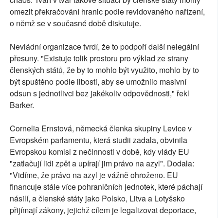
omezit překračování hranic podle revidovaného nařízení,
o němž se v současné době diskutuje.
Nevládní organizace tvrdí, že to podpoří další nelegální
přesuny. "Existuje tolik prostoru pro výklad ze strany
členských států, že by to mohlo být využito, mohlo by to
být spuštěno podle libosti, aby se umožnilo masivní
odsun s jednotlivci bez jakékoliv odpovědnosti," řekl
Barker.
Cornelia Ernstová, německá členka skupiny Levice v
Evropském parlamentu, která studii zadala, obvinila
Evropskou komisi z nečinnosti v době, kdy vlády EU
"zatlačují lidi zpět a upírají jim právo na azyl". Dodala:
"Vidíme, že právo na azyl je vážně ohroženo. EU
financuje stále více pohraničních jednotek, které páchají
násilí, a členské státy jako Polsko, Litva a Lotyšsko
přijímají zákony, jejichž cílem je legalizovat deportace,