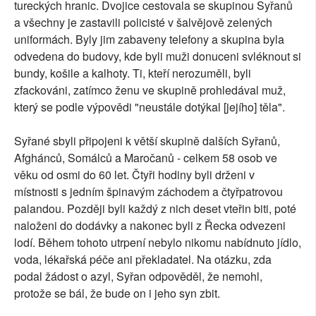
tureckých hranic. Dvojice cestovala se skupinou Syřanů
a všechny je zastavili policisté v šalvějově zelených
uniformách. Byly jim zabaveny telefony a skupina byla
odvedena do budovy, kde byli muži donuceni svléknout si
bundy, košile a kalhoty. Ti, kteří nerozuměli, byli
zfackováni, zatímco ženu ve skupině prohledával muž,
který se podle výpovědi "neustále dotýkal [jejího] těla".
Syřané sbyli připojeni k větší skupině dalších Syřanů,
Afghánců, Somálců a Maročanů - celkem 58 osob ve
věku od osmi do 60 let. Čtyři hodiny byli drženi v
místnosti s jedním špinavým záchodem a čtyřpatrovou
palandou. Později byli každý z nich deset vteřin biti, poté
naloženi do dodávky a nakonec byli z Řecka odvezeni
lodí. Během tohoto utrpení nebylo nikomu nabídnuto jídlo,
voda, lékařská péče ani překladatel. Na otázku, zda
podal žádost o azyl, Syřan odpověděl, že nemohl,
protože se bál, že bude on i jeho syn zbit.