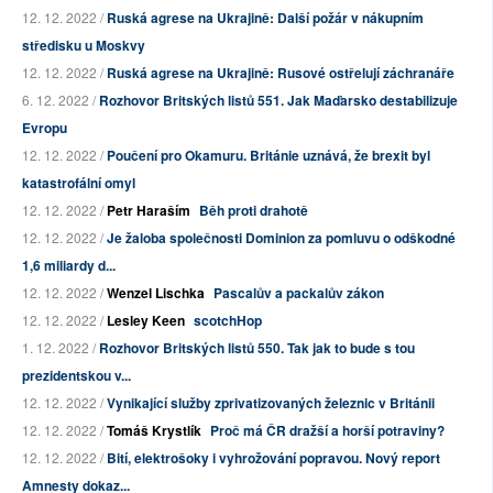
12. 12. 2022 /
Ruská agrese na Ukrajině: Další požár v nákupním
středisku u Moskvy
12. 12. 2022 /
Ruská agrese na Ukrajině: Rusové ostřelují záchranáře
6. 12. 2022 /
Rozhovor Britských listů 551. Jak Maďarsko destabilizuje
Evropu
12. 12. 2022 /
Poučení pro Okamuru. Británie uznává, že brexit byl
katastrofální omyl
12. 12. 2022 /
Petr Haraším
Běh proti drahotě
12. 12. 2022 /
Je žaloba společnosti Dominion za pomluvu o odškodné
1,6 miliardy d...
12. 12. 2022 /
Wenzel Lischka
Pascalův a packalův zákon
12. 12. 2022 /
Lesley Keen
scotchHop
1. 12. 2022 /
Rozhovor Britských listů 550. Tak jak to bude s tou
prezidentskou v...
12. 12. 2022 /
Vynikající služby zprivatizovaných železnic v Británii
12. 12. 2022 /
Tomáš Krystlík
Proč má ČR dražší a horší potraviny?
12. 12. 2022 /
Bití, elektrošoky i vyhrožování popravou. Nový report
Amnesty dokaz...