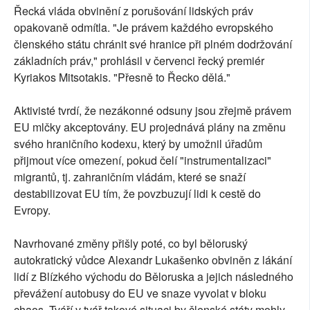
Řecká vláda obvinění z porušování lidských práv
opakovaně odmítla. "Je právem každého evropského
členského státu chránit své hranice při plném dodržování
základních práv," prohlásil v červenci řecký premiér
Kyriakos Mitsotakis. "Přesně to Řecko dělá."
Aktivisté tvrdí, že nezákonné odsuny jsou zřejmě právem
EU mlčky akceptovány. EU projednává plány na změnu
svého hraničního kodexu, který by umožnil úřadům
přijmout více omezení, pokud čelí "instrumentalizaci"
migrantů, tj. zahraničním vládám, které se snaží
destabilizovat EU tím, že povzbuzují lidi k cestě do
Evropy.
Navrhované změny přišly poté, co byl běloruský
autokratický vůdce Alexandr Lukašenko obviněn z lákání
lidí z Blízkého východu do Běloruska a jejich následného
převážení autobusy do EU ve snaze vyvolat v bloku
chaos. Tváří v tvář takové situaci by členské státy mohly