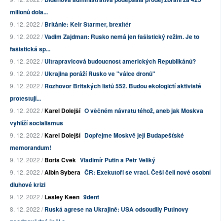
milionů dola...
9. 12. 2022 /
Británie: Keir Starmer, brexitér
9. 12. 2022 /
Vadim Zajdman: Rusko nemá jen fašistický režim. Je to
fašistická sp...
9. 12. 2022 /
Ultrapravicová budoucnost amerických Republikánů?
9. 12. 2022 /
Ukrajina poráží Rusko ve "válce dronů"
9. 12. 2022 /
Rozhovor Britských listů 552. Budou ekologičtí aktivisté
protestují...
9. 12. 2022 /
Karel Dolejší
O věčném návratu téhož, aneb jak Moskva
vyhlíží socialismus
9. 12. 2022 /
Karel Dolejší
Dopřejme Moskvě její Budapešťské
memorandum!
9. 12. 2022 /
Boris Cvek
Vladimír Putin a Petr Veliký
9. 12. 2022 /
Albín Sybera
ČR: Exekutoři se vrací. Češi čelí nové osobní
dluhové krizi
9. 12. 2022 /
Lesley Keen
9dent
8. 12. 2022 /
Ruská agrese na Ukrajině: USA odsoudily Putinovy