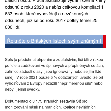
dalších osob. Práce aktualizuje vydání Černé knihy
odsunů z roku 2020 a nabízí celkovou kompilaci 1
633 osob, které vypovídají o nezákonných
odsunech, jež se od roku 2017 dotkly téměř 25
000 lidí.
Spis je prodchnut utrpením a zoufalstvím, líčí bití z rukou
policie a zadržování ve špinavých a přeplněných celách,
zatímco žádosti o azyl jsou ignorovány nebo se jim lidé
smějí. V roce 2021 pouze 5 % dotázaných uvedlo, že při
vyhošťování z Evropy nezažili "nepřiměřenou sílu" nebo
nebyli jejími svědky.
Dokumentaci o 3 173 stranách sestavila Síť pro
monitorování násilí na hranicích, koalice nevládních