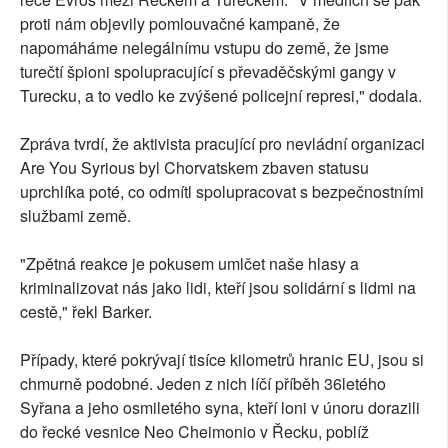
proti nám objevily pomlouvačné kampaně, že
napomáháme nelegálnímu vstupu do země, že jsme
turečtí špioni spolupracující s převaděčskými gangy v
Turecku, a to vedlo ke zvýšené policejní represi," dodala.
Zpráva tvrdí, že aktivista pracující pro nevládní organizaci
Are You Syrious byl Chorvatskem zbaven statusu
uprchlíka poté, co odmítl spolupracovat s bezpečnostními
službami země.
"Zpětná reakce je pokusem umlčet naše hlasy a
kriminalizovat nás jako lidi, kteří jsou solidární s lidmi na
cestě," řekl Barker.
Případy, které pokrývají tisíce kilometrů hranic EU, jsou si
chmurně podobné. Jeden z nich líčí příběh 36letého
Syřana a jeho osmiletého syna, kteří loni v únoru dorazili
do řecké vesnice Neo Cheimonio v Řecku, poblíž