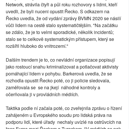
Network, strávila čtyři a půl roku rozhovory s lidmi, kteří
uvedli, že byli nuceni opustit Řecko. S odkazem na
Řecko uvedla, že od vydání zprávy BVMN 2020 se násilí
vůči lidem na cestě stalo systematičtějším. "Na začátku
se zdálo, že je to velmi sporadické, několik incidentů;
stalo se to celkově systematickým přístupem, který se
rozšířil hluboko do vnitrozemí."
Dalším trendem je to, co nevládní organizace popisují
jako rostoucí snahu kriminalizovat a potlačovat aktivisty
pomáhající lidem v pohybu. Barkerová uvedla, že se
rozhodla opustit Řecko poté, co ji policie sledovala,
zaměřovala se se na jkejí náhodné kontroly a
očerňovala ji v provládních médiích.
Taktika podle ní začala poté, co zveřejnila zprávu o řízení
zahájeném u Evropského soudu pro lidská práva na
podporu lidí, které úřady nechaly uvízlé na ostrůvcích na
řece Evros mezi Řeckem a Tureckem. "V médiích se pak