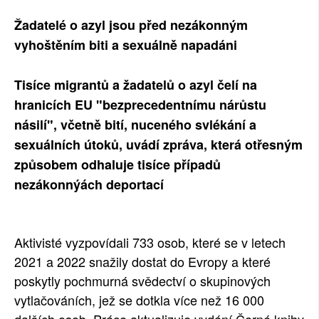
SOCIÁLNÍ SÍTĚ
Žadatelé o azyl jsou před nezákonným
vyhoštěním biti a sexuálně napadáni
RUBRIKY
Tisíce migrantů a žadatelů o azyl čelí na
PLNÁ VERZE STRÁNEK
hranicích EU "bezprecedentnímu nárůstu
násilí", včetně bití, nuceného svlékání a
sexuálních útoků, uvádí zpráva, která otřesným
způsobem odhaluje tisíce případů
nezákonnýách deportací
Aktivisté vyzpovídali 733 osob, které se v letech
2021 a 2022 snažily dostat do Evropy a které
poskytly pochmurná svědectví o skupinových
vytlačováních, jež se dotkla více než 16 000