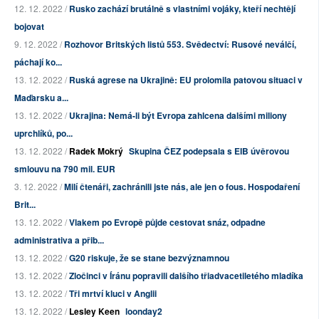
12. 12. 2022 /
Rusko zachází brutálně s vlastními vojáky, kteří nechtějí
bojovat
9. 12. 2022 /
Rozhovor Britských listů 553. Svědectví: Rusové neválčí,
páchají ko...
13. 12. 2022 /
Ruská agrese na Ukrajině: EU prolomila patovou situaci v
Maďarsku a...
13. 12. 2022 /
Ukrajina: Nemá-li být Evropa zahlcena dalšími miliony
uprchlíků, po...
13. 12. 2022 /
Radek Mokrý
Skupina ČEZ podepsala s EIB úvěrovou
smlouvu na 790 mil. EUR
3. 12. 2022 /
Milí čtenáři, zachránili jste nás, ale jen o fous. Hospodaření
Brit...
13. 12. 2022 /
Vlakem po Evropě půjde cestovat snáz, odpadne
administrativa a přib...
13. 12. 2022 /
G20 riskuje, že se stane bezvýznamnou
13. 12. 2022 /
Zločinci v Íránu popravili dalšího třiadvacetiletého mladíka
13. 12. 2022 /
Tři mrtví kluci v Anglii
13. 12. 2022 /
Lesley Keen
loonday2