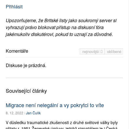
Přihlásit
Upozorňujeme, že Britské listy jako soukromý server si
vyhrazují právo blokovat přístup na diskusní fóra
jakémukoliv diskutérovi, pokud to uznají za důvodné.
Komentáře
nejnovější
oblíbené
Diskuse je prázdná.
Související články
Migrace není nelegální a vy pokrytci to víte
8. 12. 2022 /
Jan Čulík
V důsledku traumatické zkušenosti z druhé světové války byly
přijaty r. 1951 Ženevské úmluvy, jejichž signatářem je i Česká