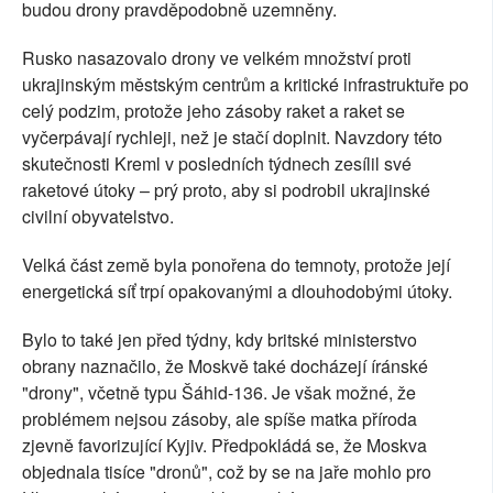
budou drony pravděpodobně uzemněny.
Rusko nasazovalo drony ve velkém množství proti
ukrajinským městským centrům a kritické infrastruktuře po
celý podzim, protože jeho zásoby raket a raket se
vyčerpávají rychleji, než je stačí doplnit. Navzdory této
skutečnosti Kreml v posledních týdnech zesílil své
raketové útoky – prý proto, aby si podrobil ukrajinské
civilní obyvatelstvo.
Velká část země byla ponořena do temnoty, protože její
energetická síť trpí opakovanými a dlouhodobými útoky.
Bylo to také jen před týdny, kdy britské ministerstvo
obrany naznačilo, že Moskvě také docházejí íránské
"drony", včetně typu Šáhid-136. Je však možné, že
problémem nejsou zásoby, ale spíše matka příroda
zjevně favorizující Kyjiv. Předpokládá se, že Moskva
objednala tisíce "dronů", což by se na jaře mohlo pro