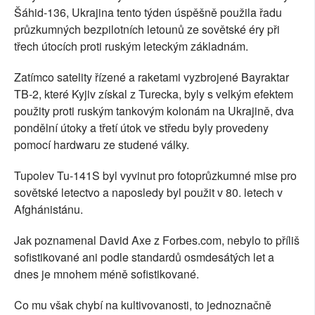
Šáhid-136, Ukrajina tento týden úspěšně použila řadu
průzkumných bezpilotních letounů ze sovětské éry při
třech útocích proti ruským leteckým základnám.
Zatímco satelity řízené a raketami vyzbrojené Bayraktar
TB-2, které Kyjiv získal z Turecka, byly s velkým efektem
použity proti ruským tankovým kolonám na Ukrajině, dva
pondělní útoky a třetí útok ve středu byly provedeny
pomocí hardwaru ze studené války.
Tupolev Tu-141S byl vyvinut pro fotoprůzkumné mise pro
sovětské letectvo a naposledy byl použit v 80. letech v
Afghánistánu.
Jak poznamenal David Axe z Forbes.com, nebylo to příliš
sofistikované ani podle standardů osmdesátých let a
dnes je mnohem méně sofistikované.
Co mu však chybí na kultivovanosti, to jednoznačně