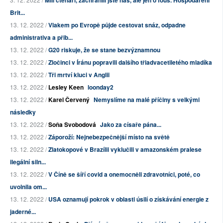
Milí čtenáři, zachránili jste nás, ale jen o fous. Hospodaření
Brit...
13. 12. 2022 /
Vlakem po Evropě půjde cestovat snáz, odpadne
administrativa a přib...
13. 12. 2022 /
G20 riskuje, že se stane bezvýznamnou
13. 12. 2022 /
Zločinci v Íránu popravili dalšího třiadvacetiletého mladíka
13. 12. 2022 /
Tři mrtví kluci v Anglii
13. 12. 2022 /
Lesley Keen
loonday2
13. 12. 2022 /
Karel Červený
Nemyslíme na malé příčiny s velkými
následky
13. 12. 2022 /
Soňa Svobodová
Jako za císaře pána...
13. 12. 2022 /
Záporoží: Nejnebezpečnější místo na světě
13. 12. 2022 /
Zlatokopové v Brazílii vyklučili v amazonském pralese
ilegální siln...
13. 12. 2022 /
V Číně se šíří covid a onemocněli zdravotníci, poté, co
uvolnila om...
13. 12. 2022 /
USA oznamují pokrok v oblasti úsilí o získávání energie z
jaderné...