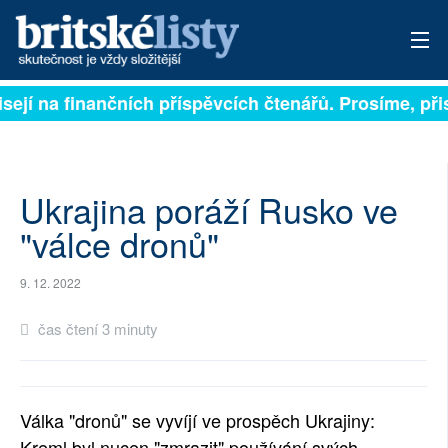
sejí na finančních příspěvcích čtenářů. Prosíme, přis
PŘIHLÁSIT
AKTUÁLNÍ VYDÁNÍ
ARCHIV
Ukrajina poráží Rusko ve
"válce dronů"
ROZHOVORY
9. 12. 2022
TÉMATA
čas čtení 3 minuty
NEJČTENĚJŠÍ ZA 7 DNÍ
AUTOŘI
Válka "dronů" se vyvíjí ve prospěch Ukrajiny:
PŘÍSPĚVKY NA PROVOZ
Kreml byl nucen "zmrazit" používání svých