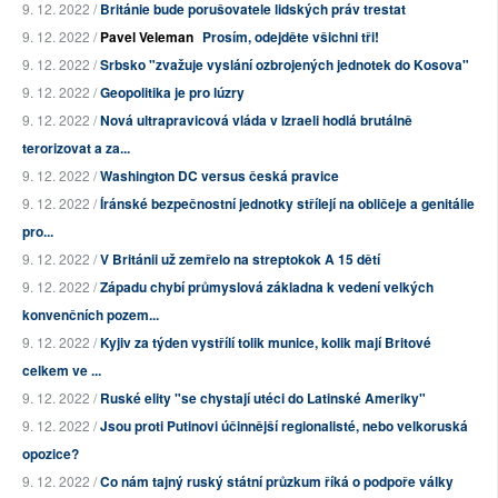
9. 12. 2022 /
Británie bude porušovatele lidských práv trestat
9. 12. 2022 /
Pavel Veleman
Prosím, odejděte všichni tři!
9. 12. 2022 /
Srbsko "zvažuje vyslání ozbrojených jednotek do Kosova"
9. 12. 2022 /
Geopolitika je pro lúzry
9. 12. 2022 /
Nová ultrapravicová vláda v Izraeli hodlá brutálně
terorizovat a za...
9. 12. 2022 /
Washington DC versus česká pravice
9. 12. 2022 /
Íránské bezpečnostní jednotky střílejí na obličeje a genitálie
pro...
9. 12. 2022 /
V Británii už zemřelo na streptokok A 15 dětí
9. 12. 2022 /
Západu chybí průmyslová základna k vedení velkých
konvenčních pozem...
9. 12. 2022 /
Kyjiv za týden vystřílí tolik munice, kolik mají Britové
celkem ve ...
9. 12. 2022 /
Ruské elity "se chystají utéci do Latinské Ameriky"
9. 12. 2022 /
Jsou proti Putinovi účinnější regionalisté, nebo velkoruská
opozice?
9. 12. 2022 /
Co nám tajný ruský státní průzkum říká o podpoře války