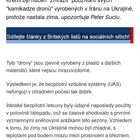
"kamikadze dronů" vyrobených v Íránu na Ukrajině,
SOCIÁLNÍ SÍTĚ
protože nastala zima,
.
upozorňuje Peter Suciu
RUBRIKY
PLNÁ VERZE STRÁNEK
Tyto "drony" jsou zjevně vyrobeny z plastů a dalších
materiálů, které nejsou mrazuvzdorné.
Výsledkem je, že bezpilotní vzdušné systémy (UAS)
nefungují v chladném počasí tak dobře.
Íránské bezpilotní letouny byly údajně naposledy použity
v polovině listopadu, což se časově shodovalo s prvními
významnými sněhovými srážkami této sezóny. Vzhledem
k tomu, že zimy na Ukrajině mohou být chladné, s
teplotami pod bodem mrazu mezi prosincem a březnem,