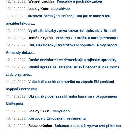
12. 12. 2022 /
Wenzel Lischka
Pascalův a packalův zákon
12. 12. 2022 /
Lesley Keen
scotchHop
1. 12. 2022 /
Rozhovor Britských listů 550. Tak jak to bude s tou
prezidentskou v...
12. 12. 2022 /
Vynikající služby zprivatizovaných železnic v Británii
12. 12. 2022 /
Tomáš Krystlík
Proč má ČR dražší a horší potraviny?
12. 12. 2022 /
Bití, elektrošoky i vyhrožování popravou. Nový report
Amnesty dokaz...
12. 12. 2022 /
Ruské dezinformace démonizují ukrajinské uprchlíky
11. 12. 2022 /
Ruská agrese na Ukrajině: Ruská neonacistická milice
žádá o zpravo...
11. 12. 2022 /
V důsledku ochlazení vzniká na západě EU poněkud
napjatá energetick...
11. 12. 2022 /
Ukrajinský úder zasáhl ruská kasárna v okupovaném
Melitopolu
11. 12. 2022 /
Lesley Keen
funnyBean
10. 12. 2022 /
Korupce v Evropském parlamentu
10. 12. 2022 /
Fabiano Golgo
Bolsonaro se snaží vyzvat své příznivce,