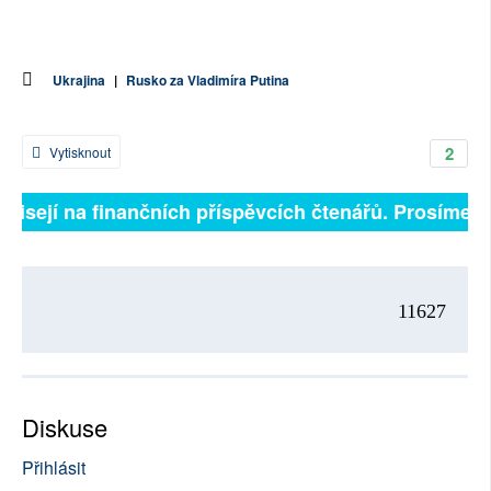
Ukrajina
|
Rusko za Vladimíra Putina
2
Vytisknout
ávisejí na finančních příspěvcích čtenářů. Prosíme, př
11627
Diskuse
Přihlásit