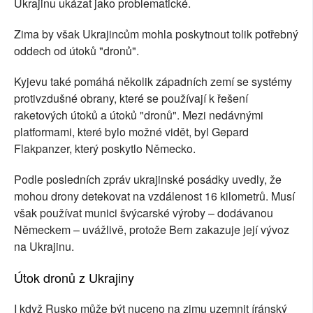
Ukrajinu ukázat jako problematické.
Zima by však Ukrajincům mohla poskytnout tolik potřebný
oddech od útoků "dronů".
Kyjevu také pomáhá několik západních zemí se systémy
protivzdušné obrany, které se používají k řešení
raketových útoků a útoků "dronů". Mezi nedávnými
platformami, které bylo možné vidět, byl Gepard
Flakpanzer, který poskytlo Německo.
Podle posledních zpráv ukrajinské posádky uvedly, že
mohou drony detekovat na vzdálenost 16 kilometrů. Musí
však používat munici švýcarské výroby – dodávanou
Německem – uvážlivě, protože Bern zakazuje její vývoz
na Ukrajinu.
Útok dronů z Ukrajiny
I když Rusko může být nuceno na zimu uzemnit íránský