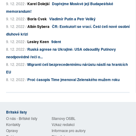
9. 12. 2022 /
Karel Dolejší
Dopřejme Moskvě její Budapešťské
memorandum!
9. 12. 2022 /
Boris Cvek
Vladimír Putin a Petr Veliký
9. 12. 2022 /
Albín Sybera
ČR: Exekutoři se vrací. Češi čelí nové osobní
dluhové krizi
9. 12. 2022 /
Lesley Keen
9dent
8. 12. 2022 /
Ruská agrese na Ukrajině: USA odsoudily Putinovy
neodpovědné řeči o...
8. 12. 2022 /
Migranti čelí bezprecedentnímu nárůstu násilí na hranicích
EU
8. 12. 2022 /
Proč časopis Time jmenoval Zelenského mužem roku
Britské listy
O nás - Britské listy
Stanovy OSBL
Kontakty
Vzkaz redakci
Opravy
Informace pro autory