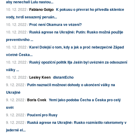
aby nenechali Lulu nastou...
10. 12. 2022 /
Fabiano Golgo
K pokusu o převrat ho přivedla sklenice
vody, tvrdí sesazený peruán...
10. 12. 2022 /
Proč není Okamura ve vězení?
10. 12. 2022 /
Ruská agrese na Ukrajině: Putin: Rusko možná použije
preventivního ...
10. 12. 2022 /
Karel Dolejší o tom, kdy a jak a proč nebezpečně Západ
včetně Česka...
10. 12. 2022 /
Ruský opoziční politik Ilja Jašin byl uvězněn za odsouzení
války ...
10. 12. 2022 /
Lesley Keen
distantEcho
9. 12. 2022 /
Putin naznačil možnost dohody o ukončení války na
Ukrajině
9. 12. 2022 /
Boris Cvek
Yemi jako podoba Čecha a Česka pro celý
svět
9. 12. 2022 /
Poučení pro Rusy
9. 12. 2022 /
Ruská agrese na Ukrajině: Rusko rozmístilo raketomety v
jaderné el...