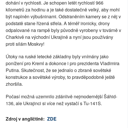
dohání v rychlosti. Je schopen letět rychlostí 966
kilometrů za hodinu a je také dostatečně velký, aby mohl
být naplněn výbušninami. Odstraněním kamery se z něj v
podstatě stane řízená střela. A téměř ironicky, drony
odpalované na rampě byly původně vyrobeny v továrně v
Charkivě na východní Ukrajině a nyní jsou používány
proti silám Moskvy!
Útoky na ruské letecké základny byly vnímány jako
ponížení pro Kreml a dokonce i pro prezidenta Vladimira
Putina. Skutečnost, že se jednalo o zbraně sovětské
konstrukce a sovětské výroby, to pravděpodobně ještě
zhoršila.
Počasí možná uzemnilo zdánlivě nejmodernější Šáhid-
136, ale Ukrajinci si více než vystačí s Tu-141S.
Zdroj v angličtině:
ZDE