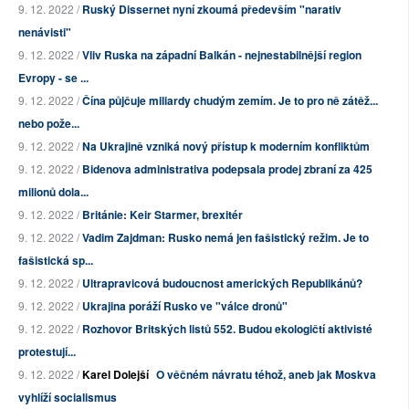
9. 12. 2022 /
Ruský Dissernet nyní zkoumá především "narativ
nenávisti"
9. 12. 2022 /
Vliv Ruska na západní Balkán - nejnestabilnější region
Evropy - se ...
9. 12. 2022 /
Čína půjčuje miliardy chudým zemím. Je to pro ně zátěž...
nebo pože...
9. 12. 2022 /
Na Ukrajině vzniká nový přístup k moderním konfliktům
9. 12. 2022 /
Bidenova administrativa podepsala prodej zbraní za 425
milionů dola...
9. 12. 2022 /
Británie: Keir Starmer, brexitér
9. 12. 2022 /
Vadim Zajdman: Rusko nemá jen fašistický režim. Je to
fašistická sp...
9. 12. 2022 /
Ultrapravicová budoucnost amerických Republikánů?
9. 12. 2022 /
Ukrajina poráží Rusko ve "válce dronů"
9. 12. 2022 /
Rozhovor Britských listů 552. Budou ekologičtí aktivisté
protestují...
9. 12. 2022 /
Karel Dolejší
O věčném návratu téhož, aneb jak Moskva
vyhlíží socialismus