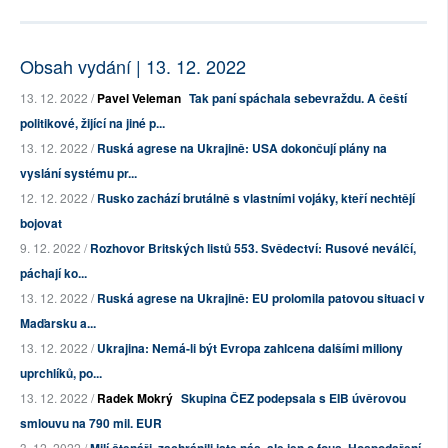
Obsah vydání | 13. 12. 2022
13. 12. 2022 /
Pavel Veleman
Tak paní spáchala sebevraždu. A čeští
politikové, žijící na jiné p...
13. 12. 2022 /
Ruská agrese na Ukrajině: USA dokončují plány na
vyslání systému pr...
12. 12. 2022 /
Rusko zachází brutálně s vlastními vojáky, kteří nechtějí
bojovat
9. 12. 2022 /
Rozhovor Britských listů 553. Svědectví: Rusové neválčí,
páchají ko...
13. 12. 2022 /
Ruská agrese na Ukrajině: EU prolomila patovou situaci v
Maďarsku a...
13. 12. 2022 /
Ukrajina: Nemá-li být Evropa zahlcena dalšími miliony
uprchlíků, po...
13. 12. 2022 /
Radek Mokrý
Skupina ČEZ podepsala s EIB úvěrovou
smlouvu na 790 mil. EUR
3. 12. 2022 /