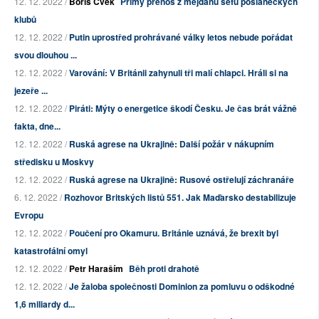
12. 12. 2022 /
Boris Cvek
Přímý přenos z mejdanu šéfů poslaneckých
klubů
12. 12. 2022 /
Putin uprostřed prohrávané války letos nebude pořádat
svou dlouhou ...
12. 12. 2022 /
Varování: V Británii zahynuli tři malí chlapci. Hráli si na
jezeře ...
12. 12. 2022 /
Piráti: Mýty o energetice škodí Česku. Je čas brát vážně
fakta, dne...
12. 12. 2022 /
Ruská agrese na Ukrajině: Další požár v nákupním
středisku u Moskvy
12. 12. 2022 /
Ruská agrese na Ukrajině: Rusové ostřelují záchranáře
6. 12. 2022 /
Rozhovor Britských listů 551. Jak Maďarsko destabilizuje
Evropu
12. 12. 2022 /
Poučení pro Okamuru. Británie uznává, že brexit byl
katastrofální omyl
12. 12. 2022 /
Petr Haraším
Běh proti drahotě
12. 12. 2022 /
Je žaloba společnosti Dominion za pomluvu o odškodné
1,6 miliardy d...