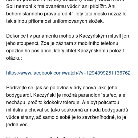
Soli nemohl k "milovanému vůdci" ani přiblížit. Ani
během stanného práva před 41 lety toto město nezažilo
tak silnou přítomnost uniformovaných složek.
Dokonce i v parlamentu mohou s Kaczyńským mluvit jen
jeho stoupenci. Zde je záznam z mobilního telefonu
opozičního poslance, který chtěl Kaczyńskému položit
otázku:
https://www.facebook.com/watch/?v=1294399251136762
Podívejte se, jak se polovina vlády chová jako jeho
bodyguardi. Kaczyński je možná paranoidní stařec, ale
nechápu, proč to kdokoliv toleruje. Ale být policistou
ministra a chovat se jako soukromá armáda bodyguardů
vůdce strany, ač samo o sobě je to zavrženíhodné, to je
jedna věc.