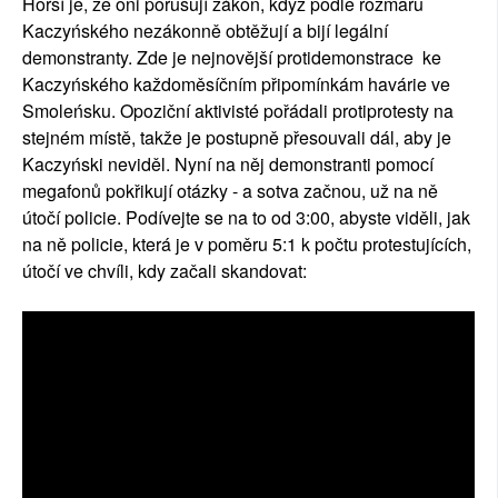
Horší je, že oni porušují zákon, když podle rozmaru
Kaczyńského nezákonně obtěžují a bijí legální
demonstranty. Zde je nejnovější protidemonstrace ke
Kaczyńského každoměsíčním připomínkám havárie ve
Smoleńsku. Opoziční aktivisté pořádali protiprotesty na
stejném místě, takže je postupně přesouvali dál, aby je
Kaczyński neviděl. Nyní na něj demonstranti pomocí
megafonů pokřikují otázky - a sotva začnou, už na ně
útočí policie. Podívejte se na to od 3:00, abyste viděli, jak
na ně policie, která je v poměru 5:1 k počtu protestujících,
útočí ve chvíli, kdy začali skandovat: