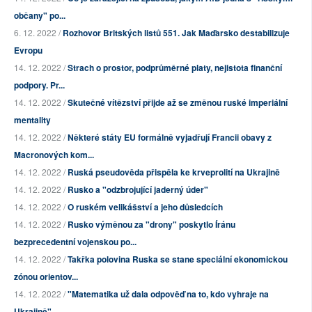
občany" po...
6. 12. 2022 /
Rozhovor Britských listů 551. Jak Maďarsko destabilizuje
Evropu
14. 12. 2022 /
Strach o prostor, podprůměrné platy, nejistota finanční
podpory. Pr...
14. 12. 2022 /
Skutečné vítězství přijde až se změnou ruské imperiální
mentality
14. 12. 2022 /
Některé státy EU formálně vyjadřují Francii obavy z
Macronových kom...
14. 12. 2022 /
Ruská pseudověda přispěla ke krveprolití na Ukrajině
14. 12. 2022 /
Rusko a "odzbrojující jaderný úder"
14. 12. 2022 /
O ruském velikášství a jeho důsledcích
14. 12. 2022 /
Rusko výměnou za "drony" poskytlo Íránu
bezprecedentní vojenskou po...
14. 12. 2022 /
Takřka polovina Ruska se stane speciální ekonomickou
zónou orientov...
14. 12. 2022 /
"Matematika už dala odpověď na to, kdo vyhraje na
Ukrajině"