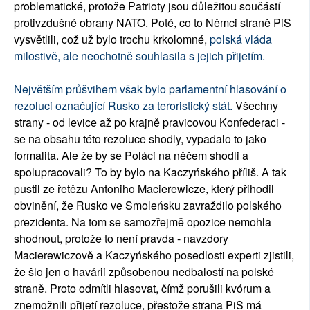
problematické, protože Patrioty jsou důležitou součástí
protivzdušné obrany NATO. Poté, co to Němci straně PiS
vysvětlili, což už bylo trochu krkolomné,
polská vláda
milostivě, ale neochotně souhlasila s jejich přijetím.
Největším průšvihem však bylo parlamentní hlasování o
rezoluci označující Rusko za teroristický stát.
Všechny
strany - od levice až po krajně pravicovou Konfederaci -
se na obsahu této rezoluce shodly, vypadalo to jako
formalita. Ale že by se Poláci na něčem shodli a
spolupracovali? To by bylo na Kaczyńského příliš. A tak
pustil ze řetězu Antoniho Macierewicze, který přihodil
obvinění, že Rusko ve Smoleńsku zavraždilo polského
prezidenta. Na tom se samozřejmě opozice nemohla
shodnout, protože to není pravda - navzdory
Macierewiczově a Kaczyńského posedlosti experti zjistili,
že šlo jen o havárii způsobenou nedbalostí na polské
straně. Proto odmítli hlasovat, čímž porušili kvórum a
znemožnili přijetí rezoluce, přestože strana PiS má