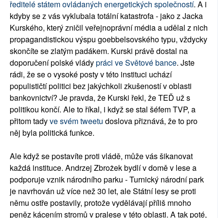
ředitelé státem ovládaných energetických společností
. A i
kdyby se z vás vyklubala totální katastrofa - jako z Jacka
Kurského, který zničil veřejnoprávní média a udělal z nich
propagandistickou výspu goebbelsovského typu, vždycky
skončíte se zlatým padákem. Kurski právě dostal na
doporučení polské vlády
práci ve Světové bance
. Jste
rádi, že se o vysoké posty v této instituci uchází
populističtí politici bez jakýchkoli zkušeností v oblasti
bankovnictví? Je pravda, že Kurski řekl, že TEĎ už s
politikou končí. Ale to říkal, i když se stal šéfem TVP, a
přitom tady
ve svém tweetu
doslova přiznává, že to pro
něj byla politická funkce.
Ale když se postavíte proti vládě, může vás šikanovat
každá instituce. Andrzej Zbrożek bydlí v domě v lese a
podporuje vznik národního parku - Turnický národní park
je navrhován už více než 30 let, ale Státní lesy se proti
němu ostře postavily, protože vydělávají příliš mnoho
peněz kácením stromů v pralese v této oblasti. A tak poté,