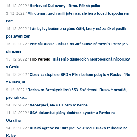
15. 12. 2022 /
Horkovod Dukovany - Brno. Pěkná pálka
3. 12. 2022 /
Milí čtenáři, zachránili jste nás, ale jen o fous. Hospodaření
Brit...
15. 12. 2022 /
Írán byl vyloučen z orgánu OSN, který má za úkol posílit
postavení žen
15. 12. 2022 /
Pomník Aloise Jiráska na Jiráskově náměstí v Praze je v
ohrožení
15. 12. 2022 /
Filip Pertold
Hlášení o důsledcích neprofesionální politiky
v Česku
15. 12. 2022 /
Objev zastupitele SPD v Plzni během pobytu v Rusku: "Ne
z Ruska, al...
9. 12. 2022 /
Rozhovor Britských listů 553. Svědectví: Rusové neválčí,
páchají ko...
14. 12. 2022 /
Nebezpečí, ale s ČEZem to nehne
14. 12. 2022 /
USA dokončují plány dodávek systému Patriot na
Ukrajinu
14. 12. 2022 /
Ruská agrese na Ukrajině: Ve středu Rusko zaútočilo na
Kyjev