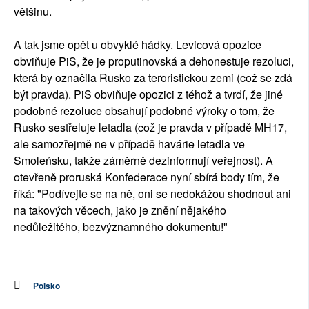
většinu.
A tak jsme opět u obvyklé hádky. Levicová opozice
obviňuje PiS, že je proputinovská a dehonestuje rezoluci,
která by označila Rusko za teroristickou zemi (což se zdá
být pravda). PiS obviňuje opozici z téhož a tvrdí, že jiné
podobné rezoluce obsahují podobné výroky o tom, že
Rusko sestřeluje letadla (což je pravda v případě MH17,
ale samozřejmě ne v případě havárie letadla ve
Smoleńsku, takže záměrně dezinformují veřejnost). A
otevřeně proruská Konfederace nyní sbírá body tím, že
říká: "Podívejte se na ně, oni se nedokážou shodnout ani
na takových věcech, jako je znění nějakého
nedůležitého, bezvýznamného dokumentu!"
Polsko