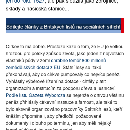
jen do roku 1527
, ale pak sloužila jako zbrojnice,
sklady a hasičská stanice...
Církev to má dobré. Přestože káže o tom, že EU je velkou
hrozbou pro polský způsob života, jako jeden z největších
vlastníků půdy v zemi
shrábne téměř 800 milionů
zemědělských dotací z EU
. Státní lesy se také
překonávají, aby do církve pumpovaly co nejvíce peněz.
Vyhlásily výběrové řízení na dotace - chtěly platit
organizacím a institucím za podporu dřeva a lesnictví.
Podle listu Gazeta Wyborcza
se nejenže o drtivou většinu
peněz přihlásily církevní instituce a farnosti, ale také to
bylo aktivně organizováno pracovníky Státních lesů, kteří
kněžím připomínali, aby předložili požadované
dokumenty i dlouho po termínu, jen aby měli nějaký
formální důvod jim peníze poslat.