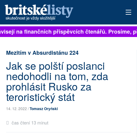
isejí na finančních příspěvcích čtenářů. Prosíme, při
PŘIHLÁSIT
AKTUÁLNÍ VYDÁNÍ
Mezitím v Absurdistánu 224
ARCHIV
Jak se polští poslanci
nedohodli na tom, zda
ROZHOVORY
prohlásit Rusko za
TÉMATA
teroristický stát
NEJČTENĚJŠÍ ZA 7 DNÍ
14. 12. 2022 /
Tomasz Oryński
AUTOŘI
čas čtení 13 minut
PŘÍSPĚVKY NA PROVOZ