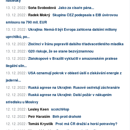
následky
13. 12. 2022 /
Soňa Svobodová
Jako za císaře pána...
13. 12. 2022 /
Radek Mokrý
Skupina ČEZ podepsala s EIB úvěrovou
smlouvu na 790 mil. EUR
13. 12. 2022 /
Ukrajina: Nemá-li být Evropa zahlcena dalšími miliony
uprchlíků, po...
13. 12. 2022 /
Zločinci v Íránu popravili dalšího třiadvacetiletého mladíka
13. 12. 2022 /
G20 riskuje, že se stane bezvýznamnou
13. 12. 2022 /
Zlatokopové v Brazílii vyklučili v amazonském pralese
ilegální siln...
13. 12. 2022 /
USA oznamují pokrok v oblasti úsilí o získávání energie z
jaderné...
12. 12. 2022 /
Ruská agrese na Ukrajině: Rusové ostřelují záchranáře
12. 12. 2022 /
Ruská agrese na Ukrajině: Další požár v nákupním
středisku u Moskvy
12. 12. 2022 /
Lesley Keen
scotchHop
12. 12. 2022 /
Petr Haraším
Běh proti drahotě
12. 12. 2022 /
Tomáš Krystlík
Proč má ČR dražší a horší potraviny?