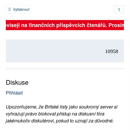
1
Vytisknout
závisejí na finančních příspěvcích čtenářů. Prosíme, p
10958
Diskuse
Přihlásit
Upozorňujeme, že Britské listy jako soukromý server si
vyhrazují právo blokovat přístup na diskusní fóra
jakémukoliv diskutérovi, pokud to uznají za důvodné.