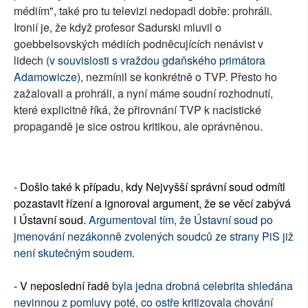
médiím", také pro tu televizi nedopadl dobře: prohráli.
Ironií je, že když profesor Sadurski mluvil o
goebbelsovských médiích podněcujících nenávist v
lidech (
v souvislosti s vraždou gdaňského primátora
Adamowicze
), nezmínil se konkrétně o TVP. Přesto ho
zažalovali a prohráli, a nyní máme soudní rozhodnutí,
které explicitně říká, že přirovnání TVP k nacistické
propagandě je sice ostrou kritikou, ale oprávněnou.
- Došlo také k případu, kdy Nejvyšší správní soud odmítl
pozastavit řízení a ignoroval argument, že se věcí zabývá
i Ústavní soud.
Argumentoval tím, že Ústavní soud po
jmenování nezákonně zvolených soudců ze strany PiS již
není skutečným soudem.
- V neposlední řadě
byla jedna drobná celebrita shledána
nevinnou z pomluvy poté, co ostře kritizovala chování