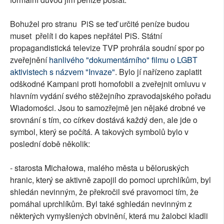
Bohužel pro stranu PiS se teď určité peníze budou
muset přelít i do kapes nepřátel PiS. Státní
propagandistická televize TVP prohrála soudní spor po
zveřejnění
hanlivého "dokumentárního" filmu o LGBT
aktivistech s názvem "Invaze"
. Bylo jí nařízeno zaplatit
odškodné Kampani proti homofobii a zveřejnit omluvu v
hlavním vydání svého stěžejního zpravodajského pořadu
Wiadomości. Jsou to samozřejmě jen nějaké drobné ve
srovnání s tím, co církev dostává každý den, ale jde o
symbol, který se počítá. A takových symbolů bylo v
poslední době několik:
- starosta Michałowa, malého města u běloruských
hranic, který se aktivně zapojil do pomoci uprchlíkům, byl
shledán nevinným, že překročil své pravomoci tím, že
pomáhal uprchlíkům. Byl také sghledán nevinným z
některých vymyšlených obvinění, která mu žalobci kladli