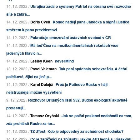
14. 12. 2022 /
Ukrajina žádá o systémy Patriot na obranu své rozvodné
sítě a zabrá...
14. 12. 2022 /
Boris Cvek
Konec nadějí pana Janečka a signál justice
směrem k panu prezidentovi
14. 12. 2022 /
Pokračuje omezování ústavních svobod v ČR
14. 12. 2022 /
Má teď Čína na mezikontinentálních raketách více
jaderných hlavic n...
14. 12. 2022 /
Lesley Keen
neverMind
13. 12. 2022 /
Pavel Veleman
Tak paní spáchala sebevraždu. A čeští
politikové, žijící na jiné p...
14. 12. 2022 /
Karel Dolejší
Proč je Putinovo Rusko v háji -
nejstručnější možné vysvětlení
9. 12. 2022 /
Rozhovor Britských listů 552. Budou ekologičtí aktivisté
protestují...
14. 12. 2022 /
Tomasz Oryński
Jak se polští poslanci nedohodli na tom,
zda prohlásit Rusko za ter...
14. 12. 2022 /
TZ dTest: Kdo je odpovědný za schůdnost chodníku?
14. 12. 2022 /
Co je zarážející na způsobu, jakým AfD jedná s "říšskými