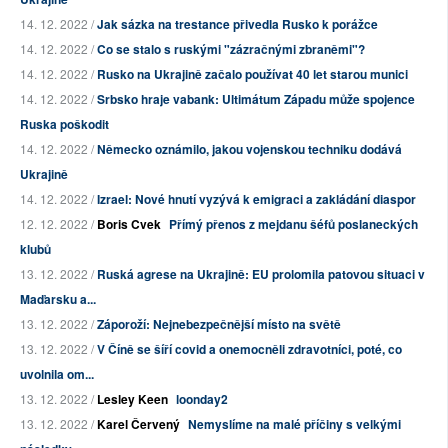
14. 12. 2022 /
Jak sázka na trestance přivedla Rusko k porážce
14. 12. 2022 /
Co se stalo s ruskými "zázračnými zbraněmi"?
14. 12. 2022 /
Rusko na Ukrajině začalo používat 40 let starou munici
14. 12. 2022 /
Srbsko hraje vabank: Ultimátum Západu může spojence
Ruska poškodit
14. 12. 2022 /
Německo oznámilo, jakou vojenskou techniku dodává
Ukrajině
14. 12. 2022 /
Izrael: Nové hnutí vyzývá k emigraci a zakládání diaspor
12. 12. 2022 /
Boris Cvek
Přímý přenos z mejdanu šéfů poslaneckých
klubů
13. 12. 2022 /
Ruská agrese na Ukrajině: EU prolomila patovou situaci v
Maďarsku a...
13. 12. 2022 /
Záporoží: Nejnebezpečnější místo na světě
13. 12. 2022 /
V Číně se šíří covid a onemocněli zdravotníci, poté, co
uvolnila om...
13. 12. 2022 /
Lesley Keen
loonday2
13. 12. 2022 /
Karel Červený
Nemyslíme na malé příčiny s velkými