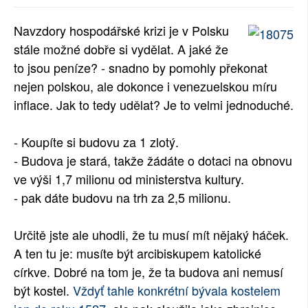
SOCIÁLNÍ SÍTĚ
Navzdory hospodářské krizi je v Polsku
stále možné dobře si vydělat. A jaké že
RUBRIKY
to jsou peníze? - snadno by pomohly překonat
PLNÁ VERZE STRÁNEK
nejen polskou, ale dokonce i venezuelskou míru
inflace. Jak to tedy udělat? Je to velmi jednoduché.
- Koupíte si budovu za 1 zlotý.
- Budova je stará, takže žádáte o dotaci na obnovu
ve výši 1,7 milionu od ministerstva kultury.
- pak dáte budovu na trh za 2,5 milionu.
Určitě jste ale uhodli, že tu musí mít nějaký háček.
A ten tu je: musíte být arcibiskupem katolické
církve. Dobré na tom je, že ta budova ani nemusí
být kostel.
Vždyť tahle konkrétní bývala kostelem