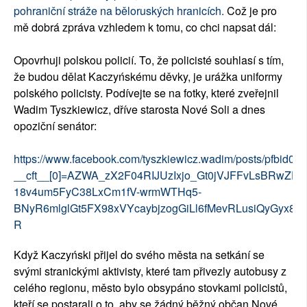
pohraniční stráže na běloruských hranicích.
Což je pro
mě dobrá zpráva vzhledem k tomu, co chci napsat dál:
Opovrhuji polskou policií. To, že policisté souhlasí s tím,
že budou dělat Kaczyńskému děvky, je urážka uniformy
polského policisty. Podívejte se na fotky, které zveřejnil
Wadim Tyszkiewicz, dříve starosta Nové Soli a dnes
opoziční senátor:
https://www.facebook.com/tyszkiewicz.wadim/posts/p
__cft__[0]=AZWA_zX2F04RIJUzIxjo_Gt0jVJFFvLsBRwZFx
18v4um5FyC38LxCm1fV-wrmWTHq5-
BNyR6mlglGt5FX98xVYcaybjzogGiLl6fMevRLusiQyGyx8
R
Když Kaczyński přijel do svého města na setkání se
svými stranickými aktivisty, které tam přivezly autobusy z
celého regionu, město bylo obsypáno stovkami policistů,
kteří se postarali o to, aby se žádný běžný občan Nové