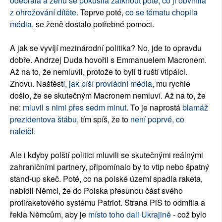
odebrala a ženu se pokusila zatknout poté, co ji obvinila
z ohrožování dítěte.
Teprve poté,
co se tématu chopila
média
, se ženě dostalo potřebné pomoci.
A jak se vyvíjí mezinárodní politika? No, jde to opravdu
dobře. Andrzej Duda hovořil s Emmanuelem Macronem.
Až na to, že nemluvil, protože to byli ti ruští vtipálci.
Znovu. Naštěst
í, jak píší provládní média
, mu rychle
došlo, že se skutečným Macronem nemluví. Až na to, že
ne:
mluvil s nimi přes sedm minut.
To je naprostá
blamáž
prezidentova štábu
, tím spíš, že to
není poprvé, co
naletěl.
Ale i kdyby polští politici mluvili se skutečnými reálnými
zahraničními partnery, připomínalo by to vtip nebo špatný
stand-up skeč. Poté, co na polské území spadla raketa,
nabídli Němci, že do Polska přesunou část svého
protiraketového systému Patriot. Strana PiS to odmítla a
řekla Němcům, aby je
místo toho dali Ukrajině
- což bylo