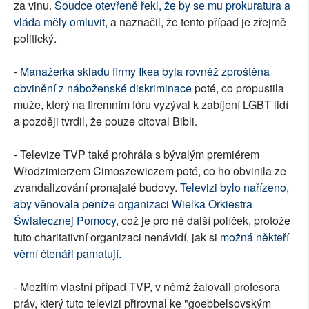
za vinu.
Soudce otevřeně řekl, že by se mu prokuratura a
vláda měly omluvit,
a naznačil, že tento případ je zřejmě
politický.
-
Manažerka skladu firmy Ikea byla rovněž zproštěna
obvinění z náboženské diskriminace
poté, co propustila
muže, který na firemním fóru vyzýval k zabíjení LGBT lidí
a později tvrdil, že pouze citoval Bibli.
- Televize TVP také prohrála s bývalým premiérem
Włodzimierzem Cimoszewiczem poté, co ho obvinila ze
zvandalizování pronajaté budovy.
Televizi bylo nařízeno,
aby věnovala peníze organizaci Wielka Orkiestra
Światecznej Pomocy
, což je pro ně další políček, protože
tuto charitativní organizaci nenávidí, jak si
možná někteří
věrní čtenáři pamatují.
- Mezitím vlastní případ TVP, v němž žalovali profesora
práv, který tuto televizi přirovnal ke "goebbelsovským