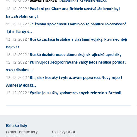
12. 12. 2022 /
Wenzel Lischka
Pascalův a packalův zákon
12. 12. 2022 /
Poučení pro Okamuru. Británie uznává, že brexit byl
katastrofální omyl
12. 12. 2022 /
Je žaloba společnosti Dominion za pomluvu o odškodné
1,6 miliardy d...
12. 12. 2022 /
Rusko zachází brutálně s vlastními vojáky, kteří nechtějí
bojovat
12. 12. 2022 /
Ruské dezinformace démonizují ukrajinské uprchlíky
12. 12. 2022 /
Putin uprostřed prohrávané války letos nebude pořádat
svou dlouhou ...
12. 12. 2022 /
Bití, elektrošoky i vyhrožování popravou. Nový report
Amnesty dokaz...
12. 12. 2022 /
Vynikající služby zprivatizovaných železnic v Británii
Britské listy
O nás - Britské listy
Stanovy OSBL