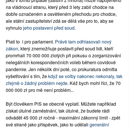
jako v tomto případě (dalším z mnoha) muže napojeného
na vládnoucí stranu, který před 3 lety zabil chodce na
dobře označeném a osvětleném přechodu pro chodce,
ale státní zastupitelství zdá se dělá vše pro to, aby se
vyhnulo
jeho postavení před soud.
Platí to i pro parlament.
Právě tam odhlasovali nový
zákon
, který znemožňuje postavit před soud lidi, kteří
promrhali 70 000 000 zlotých při pokusu o zorganizování
nelegálních korespondenčních voleb během covidové
pandemie. Jen několik dní poté, co prokuratura odmítla
vyšetřování s tím, že
když se volby nakonec nekonaly, tak
zřejmě o žádný problém nejde
. Kéž bych mohl říci, že 70
000 000 zł pro mě není problém...
Být člověkem PiS se obecně vyplatí. Můžete například
získat útulné zaměstnání, tak útulné, že budete rádi
odvádět 45 000 zł ročně - maximální zákonný limit - zpět
své straně jako příspěvek, jako to udělali
generální