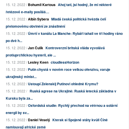
15. 12. 2022 /
Bohumil Kartous
Ahoj tati, jsi hodný, že mi některé
řetězové e-maily posíláš…
15. 12. 2022 /
Albín Sybera
Mladá česká politická hvězda čelí
přelomovému obvinění ze znásilnění
15. 12. 2022 /
Úmrtí v kanálu La Manche: Rybáři tahali ve tři hodiny ráno
po dvě h...
15. 12. 2022 /
Jan Čulík
Kontroverzní britská vláda vyvolává
protiuprchlickou hysterii, ale ...
15. 12. 2022 /
Lesley Keen
cloudlessHorizon
15. 12. 2022 /
Putin chystá v novém roce velkou ofenzivu, varuje
ukrajinský minist...
15. 12. 2022 /
Ustoupí Zelenskij Putinovi ohledně Krymu?
15. 12. 2022 /
Ruská agrese na Ukrajině: Ruská letecká základna v
Kursku byla za...
15. 12. 2022 /
Oxfordská studie: Rychlý přechod na větrnou a solární
energii by sv...
15. 12. 2022 /
Daniel Veselý
Kterak si Spojené státy kvůli Číně
namlouvají africké země