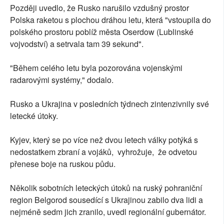
Později uvedlo, že Rusko narušilo vzdušný prostor
Polska raketou s plochou dráhou letu, která "vstoupila do
polského prostoru poblíž města Oserdow (Lublinské
vojvodství) a setrvala tam 39 sekund".
"Během celého letu byla pozorována vojenskými
radarovými systémy," dodalo.
Rusko a Ukrajina v posledních týdnech zintenzivnily své
letecké útoky.
Kyjev, který se po více než dvou letech války potýká s
nedostatkem zbraní a vojáků, vyhrožuje, že odvetou
přenese boje na ruskou půdu.
Několik sobotních leteckých útoků na ruský pohraniční
region Belgorod sousedící s Ukrajinou zabilo dva lidi a
nejméně sedm jich zranilo, uvedl regionální gubernátor.