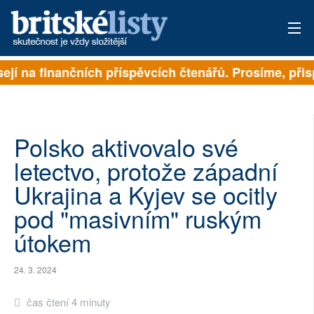
ejí na finančních příspěvcích čtenářů. Prosíme, přisp
PŘIHLÁSIT
AKTUÁLNÍ VYDÁNÍ
ARCHIV
Polsko aktivovalo své
letectvo, protože západní
ROZHOVORY
Ukrajina a Kyjev se ocitly
TÉMATA
pod "masivním" ruským
útokem
NEJČTENĚJŠÍ ZA 7 DNÍ
AUTOŘI
24. 3. 2024
PŘÍSPĚVKY NA PROVOZ
čas čtení 4 minuty