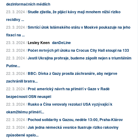
dezinformačních médiích
23. 3. 2024 /
Studie zjistila, že pijáci kávy mají mnohem nižší riziko
recidivy ...
23. 3. 2024 /
Smrtící útok Islámského státu v Moskvě poukazuje na jeho
fixaci na ...
23. 3. 2024 /
Lesley Keen
danDeLine
22. 3. 2024 /
Počet mrtvých při útoku na Crocus City Hall stoupl na 133
22. 3. 2024 /
Jestli Ukrajina prohraje, budeme zápolit nejen s triumfálním
Putine...
22. 3. 2024 /
BBC: Dívka z Gazy prosila záchranáře, aby nejprve
zachránili bratra...
22. 3. 2024 /
Proč americký návrh na příměří v Gaze v Radě
bezpečnosti OSN neuspěl
22. 3. 2024 /
Rusko a Čína vetovaly rezoluci USA vyzývající k
okamžitému příměří...
22. 3. 2024 /
Pochod solidarity s Gazou, neděle 13:00, Praha-Klárov
22. 3. 2024 /
Jak jedna německá vesnice ilustruje riziko rakoviny
způsobené spalo...