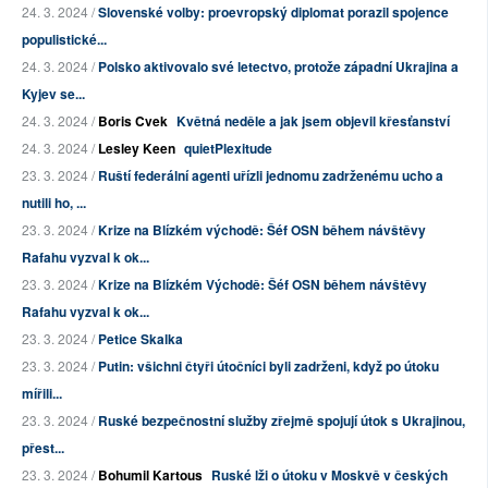
24. 3. 2024 /
Slovenské volby: proevropský diplomat porazil spojence
populistické...
24. 3. 2024 /
Polsko aktivovalo své letectvo, protože západní Ukrajina a
Kyjev se...
24. 3. 2024 /
Boris Cvek
Květná neděle a jak jsem objevil křesťanství
24. 3. 2024 /
Lesley Keen
quietPlexitude
23. 3. 2024 /
Ruští federální agenti uřízli jednomu zadrženému ucho a
nutili ho, ...
23. 3. 2024 /
Krize na Blízkém východě: Šéf OSN během návštěvy
Rafahu vyzval k ok...
23. 3. 2024 /
Krize na Blízkém Východě: Šéf OSN během návštěvy
Rafahu vyzval k ok...
23. 3. 2024 /
Petice Skalka
23. 3. 2024 /
Putin: všichni čtyři útočníci byli zadrženi, když po útoku
mířili...
23. 3. 2024 /
Ruské bezpečnostní služby zřejmě spojují útok s Ukrajinou,
přest...
23. 3. 2024 /
Bohumil Kartous
Ruské lži o útoku v Moskvě v českých