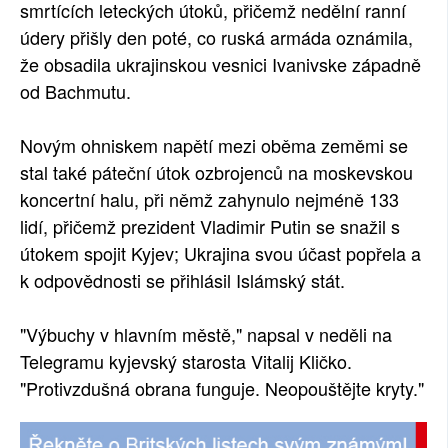
smrtících leteckých útoků, přičemž nedělní ranní
údery přišly den poté, co ruská armáda oznámila,
že obsadila ukrajinskou vesnici Ivanivske západně
od Bachmutu.
Novým ohniskem napětí mezi oběma zeměmi se
stal také páteční útok ozbrojenců na moskevskou
koncertní halu, při němž zahynulo nejméně 133
lidí, přičemž prezident Vladimir Putin se snažil s
útokem spojit Kyjev; Ukrajina svou účast popřela a
k odpovědnosti se přihlásil Islámský stát.
"Výbuchy v hlavním městě," napsal v neděli na
Telegramu kyjevský starosta Vitalij Kličko.
"Protivzdušná obrana funguje. Neopouštějte kryty."