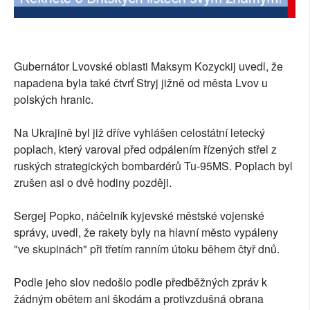
Gubernátor Lvovské oblasti Maksym Kozyckij uvedl, že
napadena byla také čtvrť Stryj jižně od města Lvov u
polských hranic.
Na Ukrajině byl již dříve vyhlášen celostátní letecký
poplach, který varoval před odpálením řízených střel z
ruských strategických bombardérů Tu-95MS. Poplach byl
zrušen asi o dvě hodiny později.
Sergej Popko, náčelník kyjevské městské vojenské
správy, uvedl, že rakety byly na hlavní město vypáleny
"ve skupinách" při třetím ranním útoku během čtyř dnů.
Podle jeho slov nedošlo podle předběžných zpráv k
žádným obětem ani škodám a protivzdušná obrana