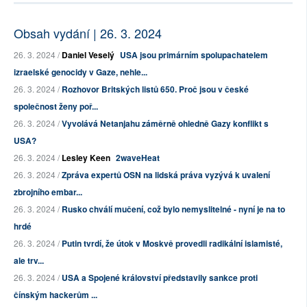
Obsah vydání | 26. 3. 2024
26. 3. 2024 /
Daniel Veselý
USA jsou primárním spolupachatelem
izraelské genocidy v Gaze, nehle...
26. 3. 2024 /
Rozhovor Britských listů 650. Proč jsou v české
společnost ženy poř...
26. 3. 2024 /
Vyvolává Netanjahu záměrně ohledně Gazy konflikt s
USA?
26. 3. 2024 /
Lesley Keen
2waveHeat
26. 3. 2024 /
Zpráva expertů OSN na lidská práva vyzývá k uvalení
zbrojního embar...
26. 3. 2024 /
Rusko chválí mučení, což bylo nemyslitelné - nyní je na to
hrdé
26. 3. 2024 /
Putin tvrdí, že útok v Moskvě provedli radikální islamisté,
ale trv...
26. 3. 2024 /
USA a Spojené království představily sankce proti
čínským hackerům ...