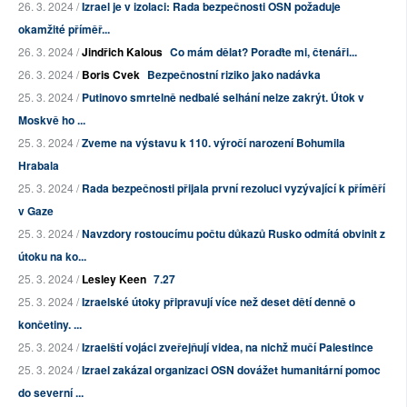
26. 3. 2024 /
Izrael je v izolaci: Rada bezpečnosti OSN požaduje
okamžité příměř...
26. 3. 2024 /
Jindřich Kalous
Co mám dělat? Poraďte mi, čtenáři...
26. 3. 2024 /
Boris Cvek
Bezpečnostní riziko jako nadávka
25. 3. 2024 /
Putinovo smrtelně nedbalé selhání nelze zakrýt. Útok v
Moskvě ho ...
25. 3. 2024 /
Zveme na výstavu k 110. výročí narození Bohumila
Hrabala
25. 3. 2024 /
Rada bezpečnosti přijala první rezoluci vyzývající k příměří
v Gaze
25. 3. 2024 /
Navzdory rostoucímu počtu důkazů Rusko odmítá obvinit z
útoku na ko...
25. 3. 2024 /
Lesley Keen
7.27
25. 3. 2024 /
Izraelské útoky připravují více než deset dětí denně o
končetiny. ...
25. 3. 2024 /
Izraelští vojáci zveřejňují videa, na nichž mučí Palestince
25. 3. 2024 /
Izrael zakázal organizaci OSN dovážet humanitární pomoc
do severní ...