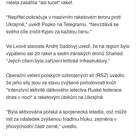
města zasáhla "asi tucet" raket.
"Nepřítel pokračuje v masivním raketovém teroru proti
Ukrajině," uvedl Popko na Telegramu. "Nevzdává se
svého cíle zničit Kyjev za každou cenu."
Ve Lvově starosta Andrij Sadovyj uvedl, že na region bylo
vypáleno asi 20 raket a sedm íránských dronů Shahed.
"Jejich cílem byla zařízení kritické infrastruktury."
Operační velení polských ozbrojených sil (RSZ) uvedlo,
že jeho síly jsou ve stavu zvýšené pohotovosti kvůli
"intenzivní aktivitě dálkového letectva Ruské federace
dnes v noci" a raketovým útokům na Ukrajině.
"Byla aktivována polská a spojenecká letadla, což může
mít za následek zvýšenou hladinu hluku, zejména v
jihovýchodní části země," uvedlo.