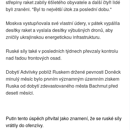
střepiny raket zabily 65letého obyvatele a další čtyři lidé
byli zraněni. "Byl to největší útok za poslední dobu."
Moskva vystupňovala své vlastní údery, v pátek vypálila
desítky raket a vyslala desítky výbušných dronů, aby
zničily ukrajinskou energetickou infrastrukturu.
Ruské síly také v posledních týdnech převzaly kontrolu
nad řadou frontových osad.
Dobytí Adviivky poblíž Ruskem držené pevnosti Doněck
minulý měsíc bylo prvním významným územním ziskem
Ruska od dobytí zdevastovaného města Bachmut před
deseti měsíci.
Putin tento úspěch přivítal jako znamení, že se ruské síly
vrátily do ofenzívy.