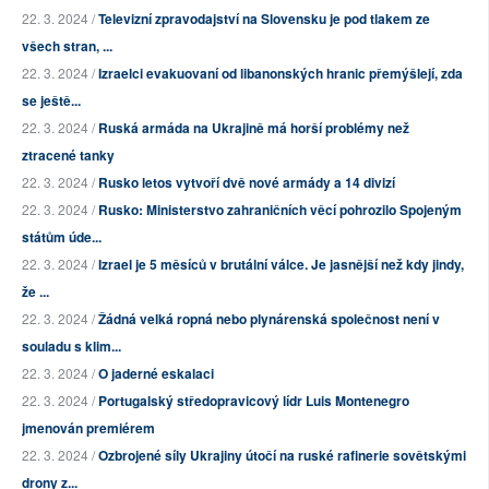
22. 3. 2024 /
Televizní zpravodajství na Slovensku je pod tlakem ze
všech stran, ...
22. 3. 2024 /
Izraelci evakuovaní od libanonských hranic přemýšlejí, zda
se ještě...
22. 3. 2024 /
Ruská armáda na Ukrajině má horší problémy než
ztracené tanky
22. 3. 2024 /
Rusko letos vytvoří dvě nové armády a 14 divizí
22. 3. 2024 /
Rusko: Ministerstvo zahraničních věcí pohrozilo Spojeným
státům úde...
22. 3. 2024 /
Izrael je 5 měsíců v brutální válce. Je jasnější než kdy jindy,
že ...
22. 3. 2024 /
Žádná velká ropná nebo plynárenská společnost není v
souladu s klim...
22. 3. 2024 /
O jaderné eskalaci
22. 3. 2024 /
Portugalský středopravicový lídr Luis Montenegro
jmenován premiérem
22. 3. 2024 /
Ozbrojené síly Ukrajiny útočí na ruské rafinerie sovětskými
drony z...