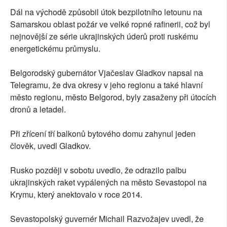
Dál na východě způsobil útok bezpilotního letounu na
Samarskou oblast požár ve velké ropné rafinerii, což byl
nejnovější ze série ukrajinských úderů proti ruskému
energetickému průmyslu.
Belgorodský gubernátor Vjačeslav Gladkov napsal na
Telegramu, že dva okresy v jeho regionu a také hlavní
město regionu, město Belgorod, byly zasaženy při útocích
dronů a letadel.
Při zřícení tří balkonů bytového domu zahynul jeden
člověk, uvedl Gladkov.
Rusko později v sobotu uvedlo, že odrazilo palbu
ukrajinských raket vypálených na město Sevastopol na
Krymu, který anektovalo v roce 2014.
Sevastopolský guvernér Michail Razvožajev uvedl, že