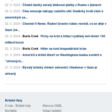
22. 3. 2024 /
Čínské banky začaly blokovat platby z Ruska v jüanech
22. 3. 2024 /
Čína omezuje nákupy ruského uhlí. Dodávky kvůli clům a
americkým sa...
22. 3. 2024 /
Channel 4 News: Řadoví Izraelci vůbec nevědí, co se děje v
Gaze (sk...
22. 3. 2024 /
Boris Cvek
Firmy na krizi a inflaci vydělaly loni téměř 150
miliard korun
22. 3. 2024 /
Boris Cvek
Hitler na koni hospodářské krize
21. 3. 2024 /
Američtí a britští lékaři ve Washingtonu budou svědčit o
"otřesných...
21. 3. 2024 /
Bývalý britský ministr zahraničí: Hladomor v Gaze je
otřesný
Britské listy
O nás - Britské listy
Stanovy OSBL
Kontakty
Vzkaz redakci