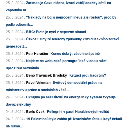
25. 3. 2024 /
Zatímco je Gaza ničena, Izrael zabíjí desítky dětí i na
Západním bř...
25. 3. 2024 /
"Náklady na boj s nemocemi neustále rostou": proč by
podle odborník...
25. 3. 2024 /
BBC: Putin je nyní v nepevné situaci
25. 3. 2024 /
Úzkost: Chytré telefony způsobily krizi duševního zdraví
generace Z...
25. 3. 2024 /
Petr Haraším
Konec dobrý, všechno špatně
25. 3. 2024 /
Najdete na webu také pornografické video s vámi
uprostřed sexuálníh...
25. 3. 2024 /
Beno Trávníček Brodský
Křižáci proti kacířům?
25. 3. 2024 /
Pavel Veleman
Světový den sociální práce na
ministerstvu práce a sociálních věcí ...
24. 3. 2024 /
Ukrajina po sérii útoků na energetický systém zvyšuje
dovoz elektřiny
24. 3. 2024 /
Boris Cvek
Pellegrini v pasti Harabinových voličů
24. 3. 2024 /
19 Palestinců bylo zabito při izraelském útoku, když čekali
na huma...