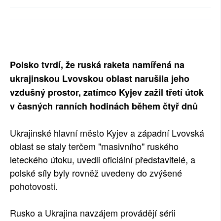
SOCIÁLNÍ SÍTĚ
RUBRIKY
PLNÁ VERZE STRÁNEK
Polsko tvrdí, že ruská raketa namířená na
ukrajinskou Lvovskou oblast narušila jeho
vzdušný prostor, zatímco Kyjev zažil třetí útok
v časných ranních hodinách během čtyř dnů
Ukrajinské hlavní město Kyjev a západní Lvovská
oblast se staly terčem "masivního" ruského
leteckého útoku, uvedli oficiální představitelé, a
polské síly byly rovněž uvedeny do zvýšené
pohotovosti.
Rusko a Ukrajina navzájem provádějí sérii