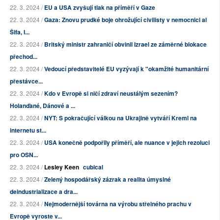
22. 3. 2024 /
EU a USA zvyšují tlak na příměří v Gaze
22. 3. 2024 /
Gaza: Znovu prudké boje ohrožující civilisty v nemocnici al
Šifa, I...
22. 3. 2024 /
Britský ministr zahraničí obvinil Izrael ze záměrné blokace
přechod...
22. 3. 2024 /
Vedoucí představitelé EU vyzývají k "okamžité humanitární
přestávce...
22. 3. 2024 /
Kdo v Evropě si ničí zdraví neustálým sezením?
Holanďané, Dánové a ...
22. 3. 2024 /
NYT: S pokračující válkou na Ukrajině vytváří Kreml na
internetu st...
22. 3. 2024 /
USA konečně podpořily příměří, ale nuance v jejich rezoluci
pro OSN...
22. 3. 2024 /
Lesley Keen
cubical
22. 3. 2024 /
Zelený hospodářský zázrak a realita úmyslné
deindustrializace a dra...
22. 3. 2024 /
Nejmodernější továrna na výrobu střelného prachu v
Evropě vyroste v...