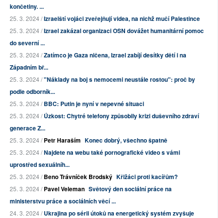
končetiny. ...
25. 3. 2024 /
Izraelští vojáci zveřejňují videa, na nichž mučí Palestince
25. 3. 2024 /
Izrael zakázal organizaci OSN dovážet humanitární pomoc
do severní ...
25. 3. 2024 /
Zatímco je Gaza ničena, Izrael zabíjí desítky dětí i na
Západním bř...
25. 3. 2024 /
"Náklady na boj s nemocemi neustále rostou": proč by
podle odborník...
25. 3. 2024 /
BBC: Putin je nyní v nepevné situaci
25. 3. 2024 /
Úzkost: Chytré telefony způsobily krizi duševního zdraví
generace Z...
25. 3. 2024 /
Petr Haraším
Konec dobrý, všechno špatně
25. 3. 2024 /
Najdete na webu také pornografické video s vámi
uprostřed sexuálníh...
25. 3. 2024 /
Beno Trávníček Brodský
Křižáci proti kacířům?
25. 3. 2024 /
Pavel Veleman
Světový den sociální práce na
ministerstvu práce a sociálních věcí ...
24. 3. 2024 /
Ukrajina po sérii útoků na energetický systém zvyšuje