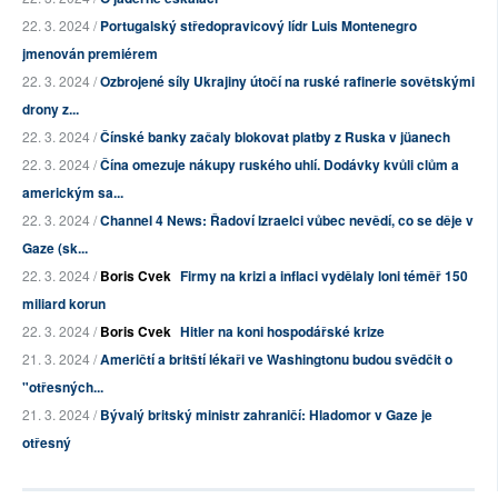
22. 3. 2024 /
Portugalský středopravicový lídr Luis Montenegro
jmenován premiérem
22. 3. 2024 /
Ozbrojené síly Ukrajiny útočí na ruské rafinerie sovětskými
drony z...
22. 3. 2024 /
Čínské banky začaly blokovat platby z Ruska v jüanech
22. 3. 2024 /
Čína omezuje nákupy ruského uhlí. Dodávky kvůli clům a
americkým sa...
22. 3. 2024 /
Channel 4 News: Řadoví Izraelci vůbec nevědí, co se děje v
Gaze (sk...
22. 3. 2024 /
Boris Cvek
Firmy na krizi a inflaci vydělaly loni téměř 150
miliard korun
22. 3. 2024 /
Boris Cvek
Hitler na koni hospodářské krize
21. 3. 2024 /
Američtí a britští lékaři ve Washingtonu budou svědčit o
"otřesných...
21. 3. 2024 /
Bývalý britský ministr zahraničí: Hladomor v Gaze je
otřesný