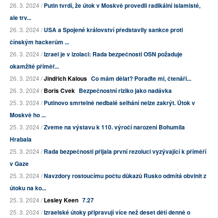
26. 3. 2024 /
Putin tvrdí, že útok v Moskvě provedli radikální islamisté,
ale trv...
26. 3. 2024 /
USA a Spojené království představily sankce proti
čínským hackerům ...
26. 3. 2024 /
Izrael je v izolaci: Rada bezpečnosti OSN požaduje
okamžité příměř...
26. 3. 2024 /
Jindřich Kalous
Co mám dělat? Poraďte mi, čtenáři...
26. 3. 2024 /
Boris Cvek
Bezpečnostní riziko jako nadávka
25. 3. 2024 /
Putinovo smrtelně nedbalé selhání nelze zakrýt. Útok v
Moskvě ho ...
25. 3. 2024 /
Zveme na výstavu k 110. výročí narození Bohumila
Hrabala
25. 3. 2024 /
Rada bezpečnosti přijala první rezoluci vyzývající k příměří
v Gaze
25. 3. 2024 /
Navzdory rostoucímu počtu důkazů Rusko odmítá obvinit z
útoku na ko...
25. 3. 2024 /
Lesley Keen
7.27
25. 3. 2024 /
Izraelské útoky připravují více než deset dětí denně o