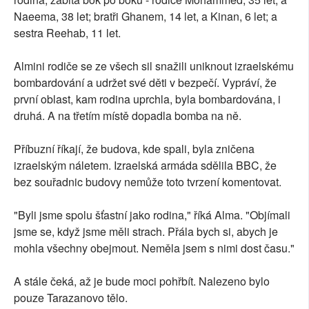
Naeema, 38 let; bratři Ghanem, 14 let, a Kinan, 6 let; a
sestra Reehab, 11 let.
Almini rodiče se ze všech sil snažili uniknout izraelskému
bombardování a udržet své děti v bezpečí. Vypráví, že
první oblast, kam rodina uprchla, byla bombardována, i
druhá. A na třetím místě dopadla bomba na ně.
Příbuzní říkají, že budova, kde spali, byla zničena
izraelským náletem. Izraelská armáda sdělila BBC, že
bez souřadnic budovy nemůže toto tvrzení komentovat.
"Byli jsme spolu šťastní jako rodina," říká Alma. "Objímali
jsme se, když jsme měli strach. Přála bych si, abych je
mohla všechny obejmout. Neměla jsem s nimi dost času."
A stále čeká, až je bude moci pohřbít. Nalezeno bylo
pouze Tarazanovo tělo.