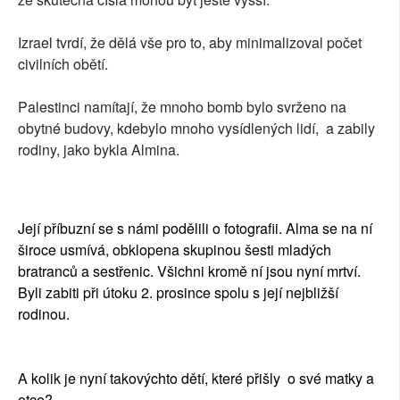
Izrael tvrdí, že dělá vše pro to, aby minimalizoval počet
civilních obětí.
Palestinci namítají, že mnoho bomb bylo svrženo na
obytné budovy, kdebylo mnoho vysídlených lidí, a zabily
rodiny, jako bykla Almina.
Její příbuzní se s námi podělili o fotografii. Alma se na ní
široce usmívá, obklopena skupinou šesti mladých
bratranců a sestřenic. Všichni kromě ní jsou nyní mrtví.
Byli zabiti při útoku 2. prosince spolu s její nejbližší
rodinou.
A kolik je nyní takovýchto dětí, které přišly o své matky a
otce?