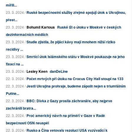
mířili...
23. 3. 2024 /
Ruské bezpečnostní služby zřejmě spojují útok s Ukrajinou,
přest...
23. 3. 2024 /
Bohumil Kartous
Ruské lži o útoku v Moskvě v českých
dezinformačních médiích
23. 3. 2024 /
Studie zjistila, že pijáci kávy mají mnohem nižší riziko
recidivy ...
23. 3. 2024 /
Smrtící útok Islámského státu v Moskvě poukazuje na jeho
fixaci na ...
23. 3. 2024 /
Lesley Keen
danDeLine
22. 3. 2024 /
Počet mrtvých při útoku na Crocus City Hall stoupl na 133
22. 3. 2024 /
Jestli Ukrajina prohraje, budeme zápolit nejen s triumfálním
Putine...
22. 3. 2024 /
BBC: Dívka z Gazy prosila záchranáře, aby nejprve
zachránili bratra...
22. 3. 2024 /
Proč americký návrh na příměří v Gaze v Radě
bezpečnosti OSN neuspěl
22. 3. 2024 /
Rusko a Čína vetovaly rezoluci USA vyzývající k