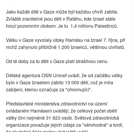
Jako každé dítě v Gaze může být každou chvíli zabita.
Zvláště zranitelné jsou děti v Rafáhu, kde Izrael stále
hrozí pozemním útokem. Je tu 1,4 milionu Palestinců.
Válku v Gaze vyvolaly útoky Hamásu na Izrael 7. října, při
nichž zahynulo přibližně 1 200 Izraelců, většinou civilistů.
Od té doby za to děti v Gaze platí strašlivou cenu.
Dětská agentura OSN Unicef uvádí, že od začátku války
bylo v Gaze Izraelem zabito 13 000 dětí, což je míra
zabíjení, kterou označuje za "ohromující".
Představitelé ministerstva zdravotnictví na území
ovládaném Hamásem uvádějí, že celkový počet obětí
války činí nejméně 31 923 osob. Světová zdravotnická
organizace považuje jejich údaje za "věrohodné" a tvrdí,
že skutečná čísla mohou být ještě vyšší.