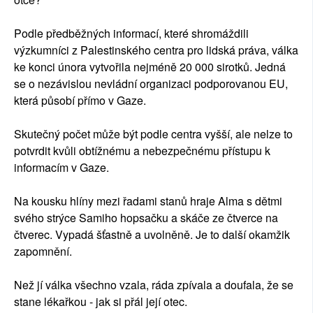
Podle předběžných informací, které shromáždili
výzkumníci z Palestinského centra pro lidská práva, válka
ke konci února vytvořila nejméně 20 000 sirotků. Jedná
se o nezávislou nevládní organizaci podporovanou EU,
která působí přímo v Gaze.
Skutečný počet může být podle centra vyšší, ale nelze to
potvrdit kvůli obtížnému a nebezpečnému přístupu k
informacím v Gaze.
Na kousku hlíny mezi řadami stanů hraje Alma s dětmi
svého strýce Samiho hopsačku a skáče ze čtverce na
čtverec. Vypadá šťastně a uvolněně. Je to další okamžik
zapomnění.
Než jí válka všechno vzala, ráda zpívala a doufala, že se
stane lékařkou - jak si přál její otec.