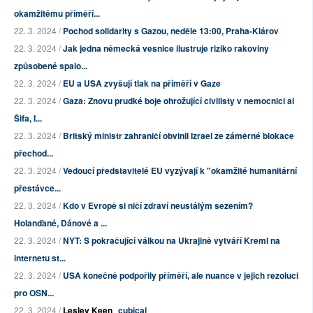
okamžitému příměří...
22. 3. 2024 /
Pochod solidarity s Gazou, neděle 13:00, Praha-Klárov
22. 3. 2024 /
Jak jedna německá vesnice ilustruje riziko rakoviny
způsobené spalo...
22. 3. 2024 /
EU a USA zvyšují tlak na příměří v Gaze
22. 3. 2024 /
Gaza: Znovu prudké boje ohrožující civilisty v nemocnici al
Šifa, I...
22. 3. 2024 /
Britský ministr zahraničí obvinil Izrael ze záměrné blokace
přechod...
22. 3. 2024 /
Vedoucí představitelé EU vyzývají k "okamžité humanitární
přestávce...
22. 3. 2024 /
Kdo v Evropě si ničí zdraví neustálým sezením?
Holanďané, Dánové a ...
22. 3. 2024 /
NYT: S pokračující válkou na Ukrajině vytváří Kreml na
internetu st...
22. 3. 2024 /
USA konečně podpořily příměří, ale nuance v jejich rezoluci
pro OSN...
22. 3. 2024 /
Lesley Keen
cubical