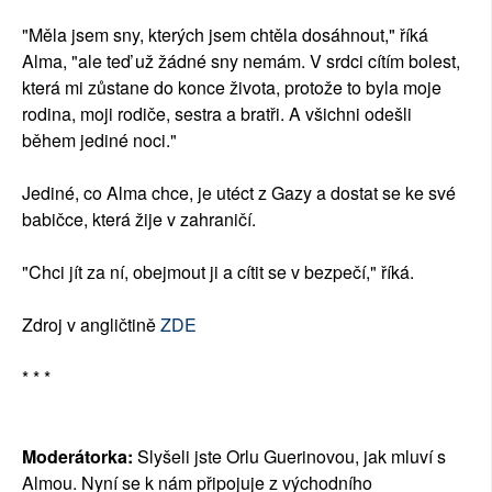
"Měla jsem sny, kterých jsem chtěla dosáhnout," říká
Alma, "ale teď už žádné sny nemám. V srdci cítím bolest,
která mi zůstane do konce života, protože to byla moje
rodina, moji rodiče, sestra a bratři. A všichni odešli
během jediné noci."
Jediné, co Alma chce, je utéct z Gazy a dostat se ke své
babičce, která žije v zahraničí.
"Chci jít za ní, obejmout ji a cítit se v bezpečí," říká.
Zdroj v angličtině
ZDE
* * *
Moderátorka:
Slyšeli jste Orlu Guerinovou, jak mluví s
Almou. Nyní se k nám připojuje z východního