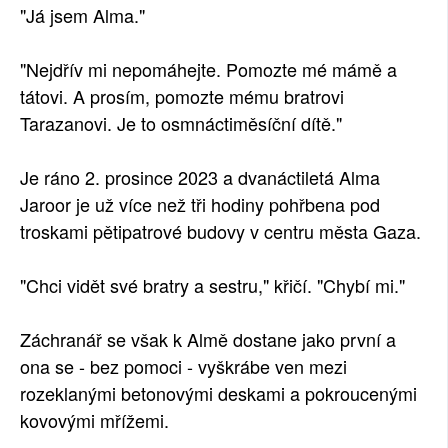
"Já jsem Alma."
"Nejdřív mi nepomáhejte. Pomozte mé mámě a
tátovi. A prosím, pomozte mému bratrovi
Tarazanovi. Je to osmnáctiměsíční dítě."
Je ráno 2. prosince 2023 a dvanáctiletá Alma
Jaroor je už více než tři hodiny pohřbena pod
troskami pětipatrové budovy v centru města Gaza.
"Chci vidět své bratry a sestru," křičí. "Chybí mi."
Záchranář se však k Almě dostane jako první a
ona se - bez pomoci - vyškrábe ven mezi
rozeklanými betonovými deskami a pokroucenými
kovovými mřížemi.