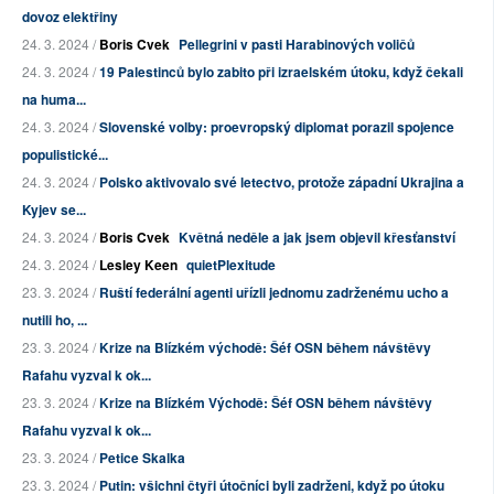
dovoz elektřiny
24. 3. 2024 /
Boris Cvek
Pellegrini v pasti Harabinových voličů
24. 3. 2024 /
19 Palestinců bylo zabito při izraelském útoku, když čekali
na huma...
24. 3. 2024 /
Slovenské volby: proevropský diplomat porazil spojence
populistické...
24. 3. 2024 /
Polsko aktivovalo své letectvo, protože západní Ukrajina a
Kyjev se...
24. 3. 2024 /
Boris Cvek
Květná neděle a jak jsem objevil křesťanství
24. 3. 2024 /
Lesley Keen
quietPlexitude
23. 3. 2024 /
Ruští federální agenti uřízli jednomu zadrženému ucho a
nutili ho, ...
23. 3. 2024 /
Krize na Blízkém východě: Šéf OSN během návštěvy
Rafahu vyzval k ok...
23. 3. 2024 /
Krize na Blízkém Východě: Šéf OSN během návštěvy
Rafahu vyzval k ok...
23. 3. 2024 /
Petice Skalka
23. 3. 2024 /
Putin: všichni čtyři útočníci byli zadrženi, když po útoku