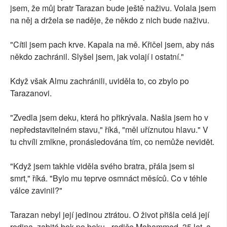
jsem, že můj bratr Tarazan bude ještě naživu. Volala jsem
na něj a držela se naděje, že někdo z nich bude naživu.
"Cítil jsem pach krve. Kapala na mě. Křičel jsem, aby nás
někdo zachránil. Slyšel jsem, jak volají i ostatní."
Když však Almu zachránili, uviděla to, co zbylo po
Tarazanovi.
"Zvedla jsem deku, která ho přikrývala. Našla jsem ho v
nepředstavitelném stavu," říká, "měl uříznutou hlavu." V
tu chvíli zmlkne, pronásledována tím, co nemůže nevidět.
"Když jsem takhle viděla svého bratra, přála jsem si
smrt," říká. "Bylo mu teprve osmnáct měsíců. Co v téhle
válce zavinil?"
Tarazan nebyl její jedinou ztrátou. O život přišla celá její
rodina, zabitá bok po boku - rodiče Mohammed, 35 let, a