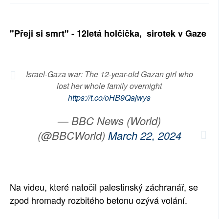
SOCIÁLNÍ SÍTĚ
"Přeji si smrt" - 12letá holčička, sirotek v Gaze
RUBRIKY
PLNÁ VERZE STRÁNEK
Israel-Gaza war: The 12-year-old Gazan girl who
lost her whole family overnight
https://t.co/oHB9Qajwys
— BBC News (World)
(@BBCWorld)
March 22, 2024
Na videu, které natočil palestinský záchranář, se
zpod hromady rozbitého betonu ozývá volání.