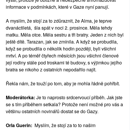
informace v podmínkách, které v Gaze nyní panují.
A myslím, že stojí za to zdůraznit, že Alma, je teprve
dvanáctiletá, šla spát v noci 2. prosince. Měla tehdy
matku. Měla otce. Měla sestru a tři bratry. Jeden z nich byl
ještě dítě. Tarazan, jak se zmínila. A když se probudila,
když se probudila o několik hodin později, byli všichni
mrtví. A po téměř čtyřech měsících jsou všichni členové
její rodiny stále pod troskami té budovy, s výjimkou jejího
bratra se nikoho z ostatních nepodařilo najít.
Řekla nám, že touží po tom, aby je mohla řádně pohřbít.
Moderátorka:
Je to naprosto srdcervoucí příběh. Jak jste
se s tím příběhem setkala? Protože není možné pro vás a
většinu ostatních novinářů dostat se do Gazy.
Orla Guerin:
Myslím, že stojí za to to našim