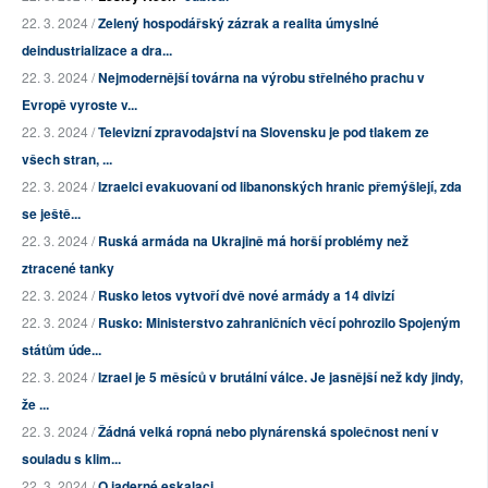
22. 3. 2024 /
Zelený hospodářský zázrak a realita úmyslné
deindustrializace a dra...
22. 3. 2024 /
Nejmodernější továrna na výrobu střelného prachu v
Evropě vyroste v...
22. 3. 2024 /
Televizní zpravodajství na Slovensku je pod tlakem ze
všech stran, ...
22. 3. 2024 /
Izraelci evakuovaní od libanonských hranic přemýšlejí, zda
se ještě...
22. 3. 2024 /
Ruská armáda na Ukrajině má horší problémy než
ztracené tanky
22. 3. 2024 /
Rusko letos vytvoří dvě nové armády a 14 divizí
22. 3. 2024 /
Rusko: Ministerstvo zahraničních věcí pohrozilo Spojeným
státům úde...
22. 3. 2024 /
Izrael je 5 měsíců v brutální válce. Je jasnější než kdy jindy,
že ...
22. 3. 2024 /
Žádná velká ropná nebo plynárenská společnost není v
souladu s klim...
22. 3. 2024 /
O jaderné eskalaci