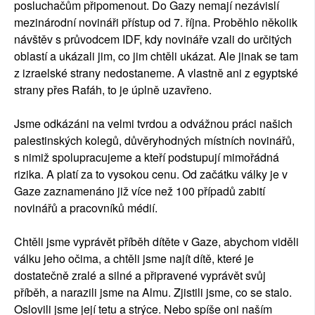
posluchačům připomenout. Do Gazy nemají nezávislí
mezinárodní novináři přístup od 7. října. Proběhlo několik
návštěv s průvodcem IDF, kdy novináře vzali do určitých
oblastí a ukázali jim, co jim chtěli ukázat. Ale jinak se tam
z izraelské strany nedostaneme. A vlastně ani z egyptské
strany přes Rafáh, to je úplně uzavřeno.
Jsme odkázáni na velmi tvrdou a odvážnou práci našich
palestinských kolegů, důvěryhodných místních novinářů,
s nimiž spolupracujeme a kteří podstupují mimořádná
rizika. A platí za to vysokou cenu. Od začátku války je v
Gaze zaznamenáno již více než 100 případů zabití
novinářů a pracovníků médií.
Chtěli jsme vyprávět příběh dítěte v Gaze, abychom viděli
válku jeho očima, a chtěli jsme najít dítě, které je
dostatečně zralé a silné a připravené vyprávět svůj
příběh, a narazili jsme na Almu. Zjistili jsme, co se stalo.
Oslovili jsme její tetu a strýce. Nebo spíše oni naším