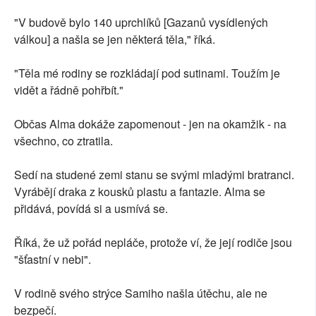
"V budově bylo 140 uprchlíků [Gazanů vysídlených
válkou] a našla se jen některá těla," říká.
"Těla mé rodiny se rozkládají pod sutinami. Toužím je
vidět a řádně pohřbít."
Občas Alma dokáže zapomenout - jen na okamžik - na
všechno, co ztratila.
Sedí na studené zemi stanu se svými mladými bratranci.
Vyrábějí draka z kousků plastu a fantazie. Alma se
přidává, povídá si a usmívá se.
Říká, že už pořád nepláče, protože ví, že její rodiče jsou
"šťastní v nebi".
V rodině svého strýce Samiho našla útěchu, ale ne
bezpečí.