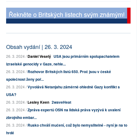
Obsah vydání | 26. 3. 2024
26. 3. 2024 /
Daniel Veselý
USA jsou primárním spolupachatelem
izraelské genocidy v Gaze, nehle...
26. 3. 2024 /
Rozhovor Britských listů 650. Proč jsou v české
společnost ženy poř...
26. 3. 2024 /
Vyvolává Netanjahu záměrně ohledně Gazy konflikt s
USA?
26. 3. 2024 /
Lesley Keen
2waveHeat
26. 3. 2024 /
Zpráva expertů OSN na lidská práva vyzývá k uvalení
zbrojního embar...
26. 3. 2024 /
Rusko chválí mučení, což bylo nemyslitelné - nyní je na to
hrdé