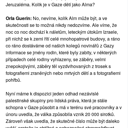
Jeruzaléma. Kolik je v Gaze dětí jako Alma?
Orla Guerin:
No, nevíme, kolik Alm může být, a ve
skutečnosti se to možná nikdy nedozvíme. Ale víme, že
noc co noc dochází k náletům, leteckým útokům Izraele,
při nichž se k zemi řítí celé mnohopatrové budovy, a ráno
co ráno dostáváme od našich kolegů novinářů z Gazy
informace se jmény rodin, které byly zabity, v některých
případech celé rodiny vyhlazeny, se záběry, velmi
znepokojivými, záběry těl vyzdvihovaných z trosek s
fotografiemi zraněných nebo mrtvých dětí a s fotografiemi
pohřbů.
Nyní máme k dispozici jeden odhad nezávislé
palestinské skupiny pro lidská práva, která je stále
schopna v Gaze působit a má v terénu své pracovníky a v
únoru uvedla, že válka způsobila vznik 20 000 sirotků.
Zároveň však uvedla, že skutečné číslo může být daleko
vyšší, protože je obtížné a nebezpečné shromažďovat