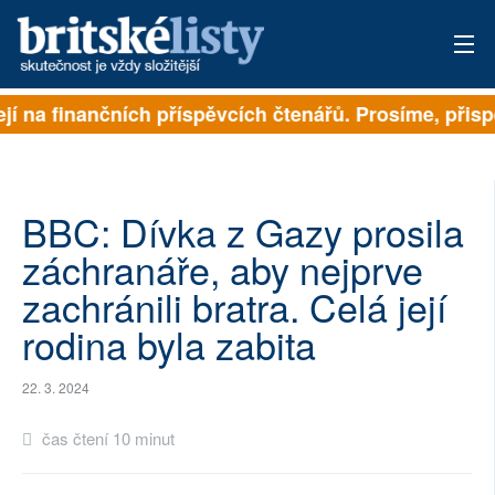
í na finančních příspěvcích čtenářů. Prosíme, přispěj
PŘIHLÁSIT
AKTUÁLNÍ VYDÁNÍ
ARCHIV
BBC: Dívka z Gazy prosila
záchranáře, aby nejprve
ROZHOVORY
zachránili bratra. Celá její
TÉMATA
rodina byla zabita
NEJČTENĚJŠÍ ZA 7 DNÍ
22. 3. 2024
AUTOŘI
čas čtení 10 minut
PŘÍSPĚVKY NA PROVOZ