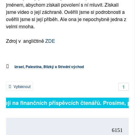
jménem, abychom získali povolení s ní mluvit. Získali
jsme video o její záchraně. Ověřili jsme si podrobnosti a
ověřili jsme si její příběh. Ale ona je nepochybně jedna z
velmi mnoha.
Zdroj v angličtině
ZDE
Izrael, Palestina, Blízký a Střední východ
1
Vytisknout
sejí na finančních příspěvcích čtenářů. Prosíme, přisp
6151