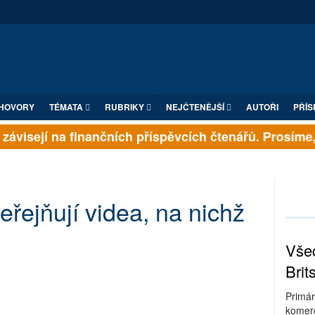
HOVORY
TÉMATA
RUBRIKY
NEJČTENĚJŠÍ
AUTOŘI
PŘÍS
ávisejí na finančních příspěvcích čtenářů. Prosíme, p
veřejňují videa, na nichž
Všec
Brit
Primár
komerc