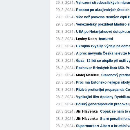
29. 3. 2024 /
Vyhození středoasijských migra
29. 3. 2024 /
Rosstat po ukrajinských útocích n
29. 3. 2024 /
Více než polovina ruských čipů B
29. 3. 2024 /
Venezuelský prezident Maduro si
28. 3. 2024 /
USA po Netanjahuově ústupku zno
28. 3. 2024 /
Lesley Keen
featured
29. 3. 2024 /
Ukrajina zvyšuje výdaje na doma
28. 3. 2024 /
A proč nevysílá Česká televize t
28. 3. 2024 /
Gaza: 12 lidí se utopilo při úsilí
26. 3. 2024 /
Rozhovor Britských listů 650. Pr
28. 3. 2024 /
Matěj Metelec
Staronový předse
28. 3. 2024 /
Proč má Estonsko nejlepší škol
28. 3. 2024 /
Plíživá protiunijní propaganda Č
28. 3. 2024 /
Vynikající film Apoleny Rychlíkové
28. 3. 2024 /
Polský generálporučík pracoval
28. 3. 2024 /
Jiří Hlavenka
Copak se nám to v
28. 3. 2024 /
Jiří Hlavenka
Staré penzijní fo
28. 3. 2024 /
Supermarkert Albert a brutální 