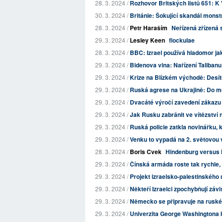
28. 3. 2024 /
Rozhovor Britských listů 651: K V
30. 3. 2024 /
Británie: Šokující skandál mons
28. 3. 2024 /
Petr Haraším
Neřízená zřízená 
29. 3. 2024 /
Lesley Keen
flockulae
28. 3. 2024 /
BBC: Izrael používá hladomor ja
29. 3. 2024 /
Bidenova vina: Nařízení Talibanu
29. 3. 2024 /
Krize na Blízkém východě: Desítk
29. 3. 2024 /
Ruská agrese na Ukrajině: Do moř
29. 3. 2024 /
Dvacáté výročí zavedení zákazu k
29. 3. 2024 /
Jak Rusku zabránit ve vítězství 
29. 3. 2024 /
Ruská policie zatkla novinářku, k
29. 3. 2024 /
Venku to vypadá na 2. světovou 
28. 3. 2024 /
Boris Cvek
Hindenburg versus H
29. 3. 2024 /
Čínská armáda roste tak rychle, 
29. 3. 2024 /
Projekt izraelsko-palestinského 
29. 3. 2024 /
Někteří Izraelci zpochybňují zá
29. 3. 2024 /
Německo se připravuje na ruské
29. 3. 2024 /
Univerzita George Washingtona kv