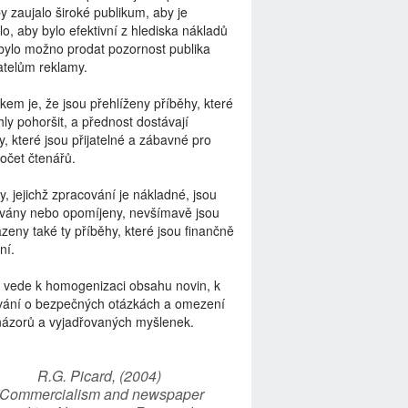
by zaujalo široké publikum, aby je
lo, aby bylo efektivní z hlediska nákladů
bylo možno prodat pozornost publika
telům reklamy.
kem je, že jsou přehlíženy příběhy, které
ly pohoršit, a přednost dostávají
y, které jsou přijatelné a zábavné pro
počet čtenářů.
y, jejichž zpracování je nákladné, jsou
vány nebo opomíjeny, nevšímavě jsou
zeny také ty příběhy, které jsou finančně
ní.
 vede k homogenizaci obsahu novin, k
vání o bezpečných otázkách a omezení
názorů a vyjadřovaných myšlenek.
R.G. Picard, (2004)
“Commercialism and newspaper