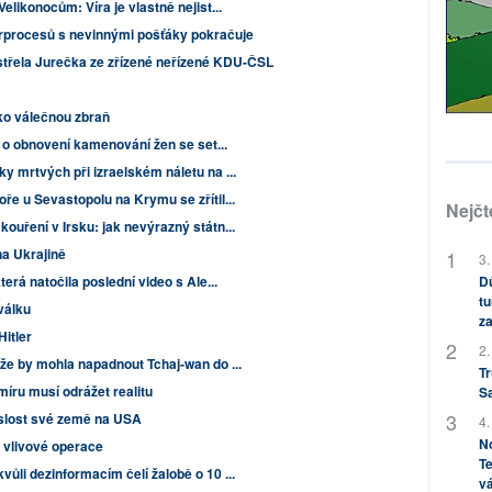
elikonocům: Víra je vlastně nejist...
trprocesů s nevinnými pošťáky pokračuje
střela Jurečka ze zřízené neřízené KDU-ČSL
ko válečnou zbraň
 o obnovení kamenování žen se set...
y mrtvých při izraelském náletu na ...
e u Sevastopolu na Krymu se zřítil...
Nejčt
ouření v Irsku: jak nevýrazný státn...
na Ukrajině
3.
terá natočila poslední video s Ale...
Dů
tu
válku
za
itler
2.
že by mohla napadnout Tchaj-wan do ...
Tr
míru musí odrážet realitu
S
vislost své země na USA
4.
No
 vlivové operace
Te
ůli dezinformacím čelí žalobě o 10 ...
vá