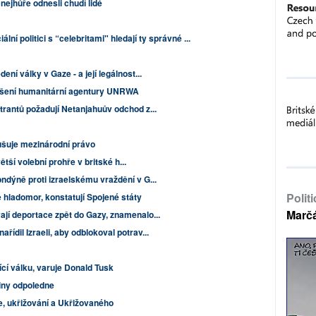
 nejhůře odnesli chudí lidé
ální politici s “celebritami" hledají ty správné ...
ní války v Gaze - a její legálnost...
rušení humanitární agentury UNRWA
trantů požadují Netanjahuův odchod z...
orušuje mezinárodní právo
větší volební prohře v britské h...
ndýně proti izraelskému vraždění v G...
Polit
 hladomor, konstatují Spojené státy
Marč
jí deportace zpět do Gazy, znamenalo...
ídil Izraeli, aby odblokoval potrav...
ící válku, varuje Donald Tusk
diny odpoledne
e, ukřižování a Ukřižovaného