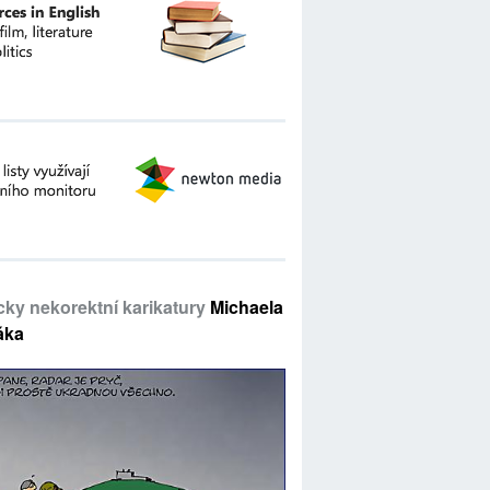
icky nekorektní karikatury
Michaela
áka