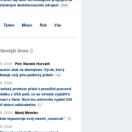
přízněným dezinformačním zdrojem
3598
Týden
Měsíc
Rok
Vše
ílenější dnes
 8. 2026
Petr Waniek Horváth
ausův útok na důstojnost. Výrok, který
haluje celý jeho politický příběh
146
 8. 2026
raelský profesor přišel o prestižní pracovní
bídku v USA poté, co se veřejně vyjádřil k
tuaci v Gaze. Nyní mu univerzita vyplatí 250
00 dolarů odškodného
21
 8. 2026
Matěj Metelec
kdo nepozoruje svůj vlastní „soumrak“
19
 8. 2026