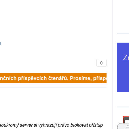
d
0
nčních příspěvcích čtenářů. Prosíme, přispějte. ➥
soukromý server si vyhrazují právo blokovat přístup