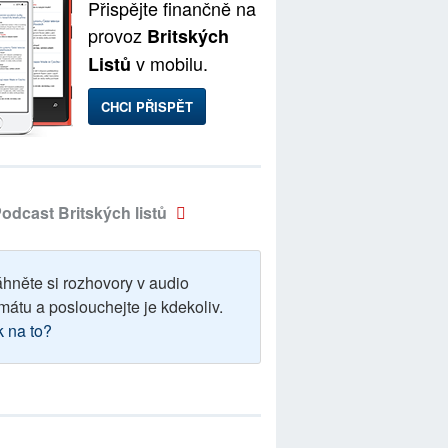
Přispějte finančně na
provoz
Britských
v mobilu.
Listů
CHCI PŘISPĚT
odcast Britských listů
áhněte si rozhovory v audio
mátu a poslouchejte je kdekoliv.
k na to?