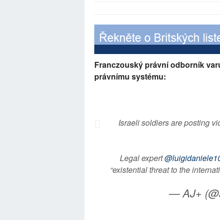
Franczouský právní odborník var
právnímu systému:
Israeli soldiers are posting v
Legal expert
@luigidaniele1
“existential threat to the interna
— AJ+ (@a