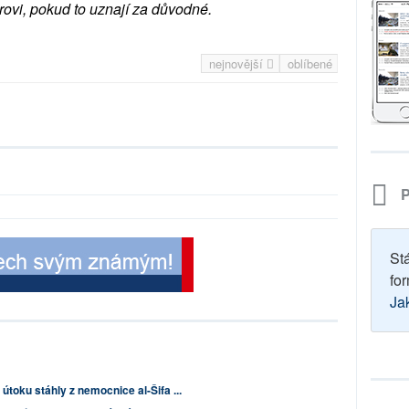
rovi, pokud to uznají za důvodné.
nejnovější
oblíbené
P
St
for
Ja
útoku stáhly z nemocnice al-Šifa ...