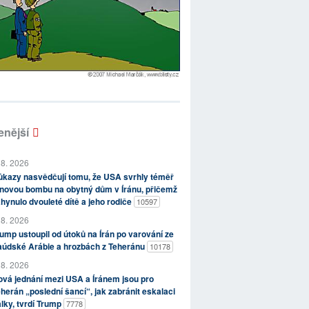
enější
 8. 2026
kazy nasvědčují tomu, že USA svrhly téměř
novou bombu na obytný dům v Íránu, přičemž
hynulo dvouleté dítě a jeho rodiče
10597
 8. 2026
ump ustoupil od útoků na Írán po varování ze
aúdské Arábie a hrozbách z Teheránu
10178
 8. 2026
vá jednání mezi USA a Íránem jsou pro
herán „poslední šancí“, jak zabránit eskalaci
lky, tvrdí Trump
7778