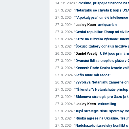
14. 12. 2023 /
Prosíme, přispějte finančně na 
27. 3. 2024 /
Netanjahu se chystá k boji s USA
27. 3. 2024 /
"Apokalypsa" umělé inteligence by
27. 3. 2024 /
Lesley Keen
antiquarian
27. 3. 2024 /
Česká republika: Ústup od civili
27. 3. 2024 /
Krize na Blízkém východě: Intenz
27. 3. 2024 /
Šokující záběry odhalují hrozivé
26. 3. 2024 /
Daniel Veselý
USA jsou primární
27. 3. 2024 /
Dvanáct lidí se utopilo u pláže v 
27. 3. 2024 /
Kenneth Roth: Snaha Izraele zniči
27. 3. 2024 /
Ježíš bude mít radost
26. 3. 2024 /
Vyvolává Netanjahu záměrně ohl
27. 3. 2024 /
"Šílenství": Netanjahuův přístup
27. 3. 2024 /
Bidenova strategie pro Gazu je k
27. 3. 2024 /
Lesley Keen
exitsmiling
27. 3. 2024 /
Tupá strategie růstu spotřeby fos
27. 3. 2024 /
Ruská agrese na Ukrajině: Třetin
27. 3. 2024 /
Nadcházející izraelský konflikt 