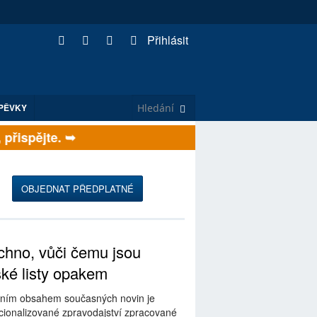
Přihlásit
PĚVKY
řispějte. ➥
OBJEDNAT PŘEDPLATNÉ
hno, vůči čemu jsou
ské listy opakem
ním obsahem současných novin je
ionalizované zpravodajství zpracované