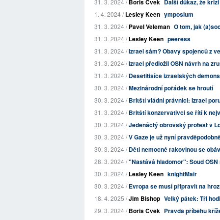
31. 3. 2024 /
Boris Cvek
Další důkaz, že krizi
1. 4. 2024 /
Lesley Keen
ymposium
31. 3. 2024 /
Pavel Veleman
O tom, jak (a)soci
31. 3. 2024 /
Lesley Keen
peeress
31. 3. 2024 /
Izrael sám? Obavy spojenců z vede
31. 3. 2024 /
Izrael předložil OSN návrh na z
31. 3. 2024 /
Desetitisíce izraelských demons
30. 3. 2024 /
Mezinárodní pořádek se hroutí
30. 3. 2024 /
Britští vládní právníci: Izrael p
31. 3. 2024 /
Britští konzervativci se řítí k nej
30. 3. 2024 /
Jedenáctý obrovský protest v Lo
30. 3. 2024 /
V Gaze je už nyní pravděpodobně
30. 3. 2024 /
Děti nemocné rakovinou se obáva
28. 3. 2024 /
"Nastává hladomor": Soud OSN nař
30. 3. 2024 /
Lesley Keen
knightMair
30. 3. 2024 /
Evropa se musí připravit na hroz
18. 4. 2025 /
Jim Bishop
Velký pátek: Tři ho
29. 3. 2024 /
Boris Cvek
Pravda příběhu kříž