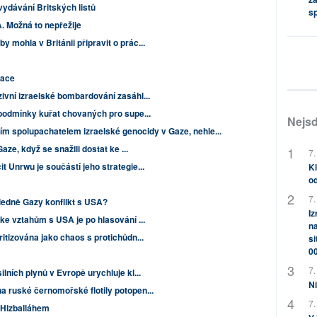
vydávání Britských listů
s
. Možná to nepřežije
 mohla v Británii připravit o prác...
zace
ivní izraelské bombardování zasáhl...
 podmínky kuřat chovaných pro supe...
Nejsd
m spolupachatelem izraelské genocidy v Gaze, nehle...
Gaze, když se snažili dostat ke ...
7.
t Unrwu je součástí jeho strategie...
Kl
od
7.
edně Gazy konflikt s USA?
Iz
 ke vztahům s USA je po hlasování ...
na
ritizována jako chaos s protichůdn...
si
0
7.
ilních plynů v Evropě urychluje kl...
Ni
a ruské černomořské flotily potopen...
7.
s Hizballáhem