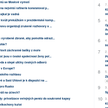
ntů se Moskvě vymstí
7.
a největší rafinerie konstatoval p...
Kl
od
ajkal je vadná
 kvůli překážkám v prezidentské kamp...
4.
Op
vu organizují zrušené rozhovory s ...
Am
i
 vyrobené zbraně, aby pomohla odrazi...
4.
ohle?
In
 vylovit záchranné balíky z moře
2.
oč jsou v české společnost ženy poř...
P
za
da a slepé uličky českých odborů
s
y v Evropě?
5.
eského rozhlasu
Zá
 a Saši Uhlové je k dispozici na ...
4
 pro Rusko
3.
S
álí na účtech?
ndy: privatizace veřejných peněz do soukromé kapsy
3.
Kl
velkochovy kuřat
za