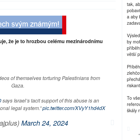
tak, a
pobavi
a aby 
zadava
Výsled
uje, že je to hrozbou celému mezinárodnímu
by moh
příběh
větší 
Příběh
zlehčo
ideos of themselves torturing Palestinians from
přechá
Gaza.
riskant
To vše
0
says Israel’s tacit support of this abuse is an
refero
tional legal system.”
pic.twitter.com/XVyY1hd4dX
škály 
jplus)
March 24, 2024