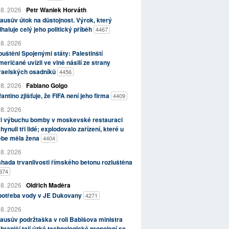
 8. 2026
Petr Waniek Horváth
ausův útok na důstojnost. Výrok, který
haluje celý jeho politický příběh
4467
 8. 2026
uštěni Spojenými státy: Palestinští
eričané uvízli ve vlně násilí ze strany
zraelských osadníků
4456
 8. 2026
Fabiano Golgo
fantino zjišťuje, že FIFA není jeho firma
4409
 8. 2026
ři výbuchu bomby v moskevské restauraci
hynuli tři lidé; explodovalo zařízení, které u
ebe měla žena
4404
 8. 2026
hada trvanlivosti římského betonu rozluštěna
374
 8. 2026
Oldřich Maděra
potřeba vody v JE Dukovany
4271
 8. 2026
ausův podržtaška v roli Babišova ministra
hraničí tají úzké technologické propojení se