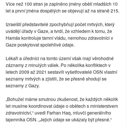
Více než 100 stran je zaplněno jmény obětí mladších 10
let a první jména dospělých se objevují až na straně 215.
Izraelští představitelé zpochybňují počet mrtvých, který
uvádějí úřady v Gaze, a tvrdí, že vzhledem k tomu, že
Hamás kontroluje tamní vládu, nemohou zdravotníci v
Gaze poskytovat spolehlivé údaje.
Lékaři a úředníci na tomto území však mají věrohodné
záznamy z minulých válek. Po několika konfliktech v
letech 2009 až 2021 sestavili vyšetřovatelé OSN vlastní
seznamy mrtvých a zjistili, že se přesně shodují se
seznamy z Gazy.
„Bohužel máme smutnou zkušenost, že každých několik
let musíme koordinovat údaje o obětech s ministerstvem
zdravotnictví,“ uvedl Farhan Haq, mluvčí generálního
tajemníka OSN. „Jejich údaje se ukázaly být přesné.“