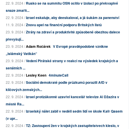
22. 9. 2024 /
Rusko se na summitu OSN ocitlo v izolaci po překvapivé
snaze zmařit...
22. 9. 2024 /
Izrael eskaluje, aby deeskaloval, a já šukám za panenství
11. 9. 2024 /
Znovu apel na finanční podporu Britských listů
23. 9. 2024 /
Ztráty na zdraví a produktivitě způsobené obezitou dalece
převyšují...
23. 9. 2024 /
Adam Ročárek
V Evropě pravděpodobně vznikne
„islámský Vatikán“
23. 9. 2024 /
Vedení Pirátské strany v reakci na výsledek krajských a
senátních ...
22. 9. 2024 /
Lesley Keen
4minuteCall
22. 9. 2024 /
Sociální demokraté podle průzkumů porazili AfD v
klíčových zemských...
22. 9. 2024 /
Izrael protizákonně uzavřel kancelář televize Al Džazíra v
městě Ra...
22. 9. 2024 /
Izraelský nálet zabil v neděli sedm lidí ve škole Kafr Qasem
(v upr...
22. 9. 2024 /
TZ: Zastoupení žen v krajských zastupitelstvech kleslo, v