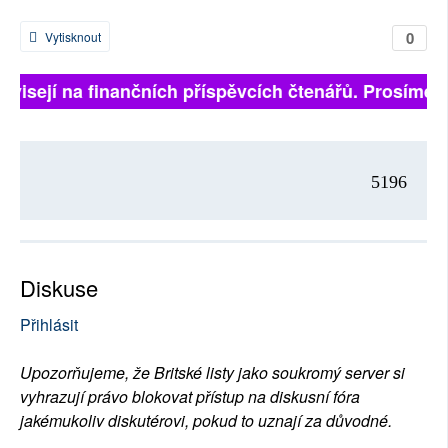
0
Vytisknout
ávisejí na finančních příspěvcích čtenářů. Prosíme, p
5196
Diskuse
Přihlásit
Upozorňujeme, že Britské listy jako soukromý server si
vyhrazují právo blokovat přístup na diskusní fóra
jakémukoliv diskutérovi, pokud to uznají za důvodné.