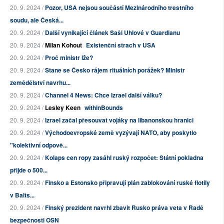
20. 9. 2024 /
Pozor, USA nejsou součástí Mezinárodního trestního
soudu, ale Česká...
20. 9. 2024 /
Další vynikající článek Saši Uhlové v Guardianu
20. 9. 2024 /
Milan Kohout
Existenční strach v USA
20. 9. 2024 /
Proč ministr lže?
20. 9. 2024 /
Stane se Česko rájem rituálních porážek? Ministr
zemědělství navrhu...
20. 9. 2024 /
Channel 4 News: Chce Izrael další válku?
20. 9. 2024 /
Lesley Keen
withinBounds
20. 9. 2024 /
Izrael začal přesouvat vojáky na libanonskou hranici
20. 9. 2024 /
Východoevropské země vyzývají NATO, aby poskytlo
"kolektivní odpově...
20. 9. 2024 /
Kolaps cen ropy zasáhl ruský rozpočet: Státní pokladna
přijde o 500...
20. 9. 2024 /
Finsko a Estonsko připravují plán zablokování ruské flotily
v Balts...
20. 9. 2024 /
Finský prezident navrhl zbavit Rusko práva veta v Radě
bezpečnosti OSN