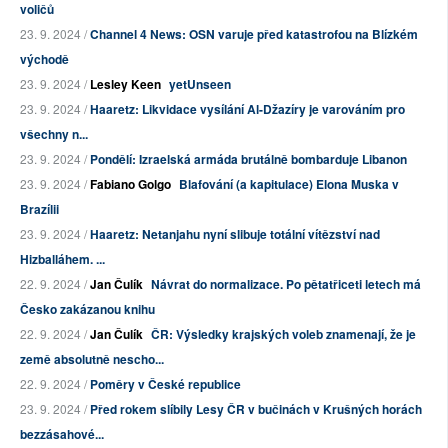
voličů
23. 9. 2024 /
Channel 4 News: OSN varuje před katastrofou na Blízkém
východě
23. 9. 2024 /
Lesley Keen
yetUnseen
23. 9. 2024 /
Haaretz: Likvidace vysílání Al-Džazíry je varováním pro
všechny n...
23. 9. 2024 /
Pondělí: Izraelská armáda brutálně bombarduje Libanon
23. 9. 2024 /
Fabiano Golgo
Blafování (a kapitulace) Elona Muska v
Brazílii
23. 9. 2024 /
Haaretz: Netanjahu nyní slibuje totální vítězství nad
Hizballáhem. ...
22. 9. 2024 /
Jan Čulík
Návrat do normalizace. Po pětatřiceti letech má
Česko zakázanou knihu
22. 9. 2024 /
Jan Čulík
ČR: Výsledky krajských voleb znamenají, že je
země absolutně nescho...
22. 9. 2024 /
Poměry v České republice
23. 9. 2024 /
Před rokem slíbily Lesy ČR v bučinách v Krušných horách
bezzásahové...