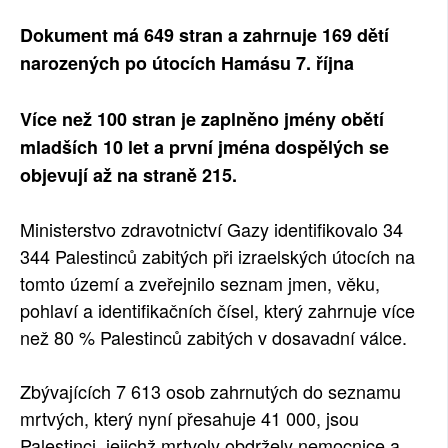
SOCIÁLNÍ SÍTĚ
Dokument má 649 stran a zahrnuje 169 dětí
narozených po útocích Hamásu 7. října
RUBRIKY
Více než 100 stran je zaplněno jmény obětí
PLNÁ VERZE STRÁNEK
mladších 10 let a první jména dospělých se
objevují až na straně 215.
Ministerstvo zdravotnictví Gazy identifikovalo 34
344 Palestinců zabitých při izraelských útocích na
tomto území a zveřejnilo seznam jmen, věku,
pohlaví a identifikačních čísel, který zahrnuje více
než 80 % Palestinců zabitých v dosavadní válce.
Zbývajících 7 613 osob zahrnutých do seznamu
mrtvých, který nyní přesahuje 41 000, jsou
Palestinci, jejichž mrtvoly obdržely nemocnice a