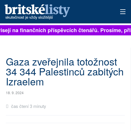
isejí na finančních příspěvcích čtenářů. Prosíme, přis
PŘIHLÁSIT
AKTUÁLNÍ VYDÁNÍ
ARCHIV
Gaza zveřejnila totožnost
34 344 Palestinců zabitých
ROZHOVORY
Izraelem
TÉMATA
18. 9. 2024
NEJČTENĚJŠÍ ZA 7 DNÍ
čas čtení 3 minuty
AUTOŘI
PŘÍSPĚVKY NA PROVOZ