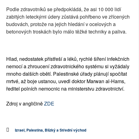
Podle zdravotníků se předpokládá, že asi 10 000 lidí
zabitých leteckými údery zůstává pohřbeno ve zřícených
budovách, protože na jejich hledání v ocelových a
betonových troskách bylo málo těžké techniky a paliva.
Hlad, nedostatek přístřeší a léků, rychlé šíření infekčních
nemocí a zhroucení zdravotnického systému si vyžádaly
mnoho dalších obětí. Palestinské úřady plánují spočítat
mrtvé, až boje ustanou, uvedl doktor Marwan al-Hams,
ředitel polních nemocnic na ministerstvu zdravotnictví.
Zdroj v angličině
ZDE
Izrael, Palestina, Blízký a Střední východ