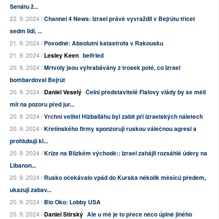
Senátu ž...
22. 9. 2024 /
Channel 4 News: Izrael právě vyvraždil v Bejrútu třicet
sedm lidí, ...
21. 9. 2024 /
Povodně: Absolutní katastrofa v Rakousku
21. 9. 2024 /
Lesley Keen
belfried
20. 9. 2024 /
Mrtvoly jsou vyhrabávány z trosek poté, co Izrael
bombardoval Bejrút
20. 9. 2024 /
Daniel Veselý
Čelní představitelé Fialovy vlády by se měli
mít na pozoru před jur...
20. 9. 2024 /
Vrchní velitel Hizballáhu byl zabit při izraelských náletech
20. 9. 2024 /
Křetínského firmy sponzorují ruskou válečnou agresi a
prohlubují kl...
20. 9. 2024 /
Krize na Blízkém východě:: Izrael zahájil rozsáhlé údery na
Libanon...
20. 9. 2024 /
Rusko očekávalo vpád do Kurska několik měsíců předem,
ukazují zabav...
20. 9. 2024 /
Bio Oko: Lobby USA
20. 9. 2024 /
Daniel Stirský
Ale u mě je to přece něco úplně jiného