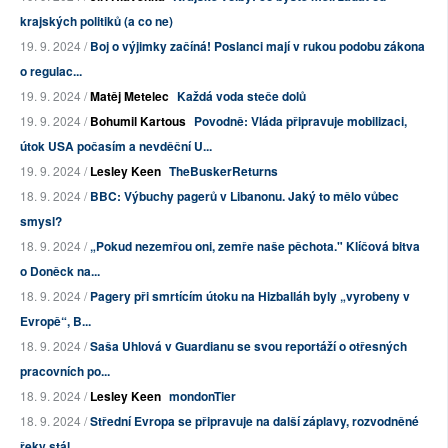
krajských politiků (a co ne)
19. 9. 2024 /
Boj o výjimky začíná! Poslanci mají v rukou podobu zákona
o regulac...
19. 9. 2024 /
Matěj Metelec
Každá voda steče dolů
19. 9. 2024 /
Bohumil Kartous
Povodně: Vláda připravuje mobilizaci,
útok USA počasím a nevděční U...
19. 9. 2024 /
Lesley Keen
TheBuskerReturns
18. 9. 2024 /
BBC: Výbuchy pagerů v Libanonu. Jaký to mělo vůbec
smysl?
18. 9. 2024 /
„Pokud nezemřou oni, zemře naše pěchota." Klíčová bitva
o Doněck na...
18. 9. 2024 /
Pagery při smrtícím útoku na Hizballáh byly „vyrobeny v
Evropě“, B...
18. 9. 2024 /
Saša Uhlová v Guardianu se svou reportáží o otřesných
pracovních po...
18. 9. 2024 /
Lesley Keen
mondonTier
18. 9. 2024 /
Střední Evropa se připravuje na další záplavy, rozvodněné
řeky stál...