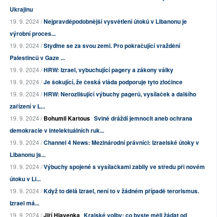
Ukrajinu
19. 9. 2024 /
Nejpravděpodobnější vysvětlení útoků v Libanonu je
výrobní proces...
19. 9. 2024 /
Styďme se za svou zemi. Pro pokračující vraždění
Palestinců v Gaze ...
19. 9. 2024 /
HRW: Izrael, vybuchující pagery a zákony války
19. 9. 2024 /
Je šokující, že česká vláda podporuje tyto zločince
19. 9. 2024 /
HRW: Nerozlišující výbuchy pagerů, vysílaček a dalšího
zařízení v L...
19. 9. 2024 /
Bohumil Kartous
Svině dráždí jemnocit aneb ochrana
demokracie v intelektuálních ruk...
19. 9. 2024 /
Channel 4 News: Mezinárodní právníci: Izraelské útoky v
Libanonu js...
19. 9. 2024 /
Výbuchy spojené s vysílačkami zabily ve středu při novém
útoku v Li...
19. 9. 2024 /
Když to dělá Izrael, není to v žádném případě terorismus.
Izrael má...
19. 9. 2024 /
Jiří Hlavenka
Krajské volby: co byste měli žádat od