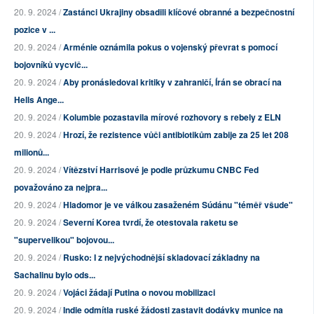
20. 9. 2024 /
Zastánci Ukrajiny obsadili klíčové obranné a bezpečnostní
pozice v ...
20. 9. 2024 /
Arménie oznámila pokus o vojenský převrat s pomocí
bojovníků vycvič...
20. 9. 2024 /
Aby pronásledoval kritiky v zahraničí, Írán se obrací na
Hells Ange...
20. 9. 2024 /
Kolumbie pozastavila mírové rozhovory s rebely z ELN
20. 9. 2024 /
Hrozí, že rezistence vůči antibiotikům zabije za 25 let 208
milionů...
20. 9. 2024 /
Vítězství Harrisové je podle průzkumu CNBC Fed
považováno za nejpra...
20. 9. 2024 /
Hladomor je ve válkou zasaženém Súdánu "téměř všude"
20. 9. 2024 /
Severní Korea tvrdí, že otestovala raketu se
"supervelikou" bojovou...
20. 9. 2024 /
Rusko: I z nejvýchodnější skladovací základny na
Sachalinu bylo ods...
20. 9. 2024 /
Vojáci žádají Putina o novou mobilizaci
20. 9. 2024 /
Indie odmítla ruské žádosti zastavit dodávky munice na