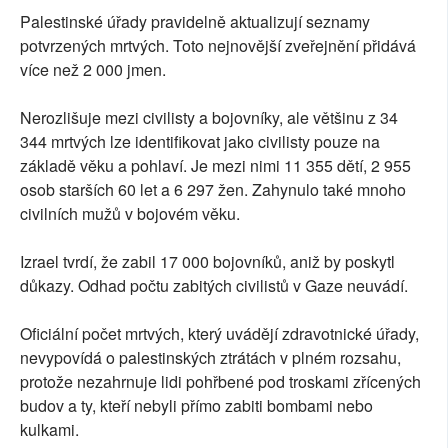
Palestinské úřady pravidelně aktualizují seznamy
potvrzených mrtvých. Toto nejnovější zveřejnění přidává
více než 2 000 jmen.
Nerozlišuje mezi civilisty a bojovníky, ale většinu z 34
344 mrtvých lze identifikovat jako civilisty pouze na
základě věku a pohlaví. Je mezi nimi 11 355 dětí, 2 955
osob starších 60 let a 6 297 žen. Zahynulo také mnoho
civilních mužů v bojovém věku.
Izrael tvrdí, že zabil 17 000 bojovníků, aniž by poskytl
důkazy. Odhad počtu zabitých civilistů v Gaze neuvádí.
Oficiální počet mrtvých, který uvádějí zdravotnické úřady,
nevypovídá o palestinských ztrátách v plném rozsahu,
protože nezahrnuje lidi pohřbené pod troskami zřícených
budov a ty, kteří nebyli přímo zabiti bombami nebo
kulkami.