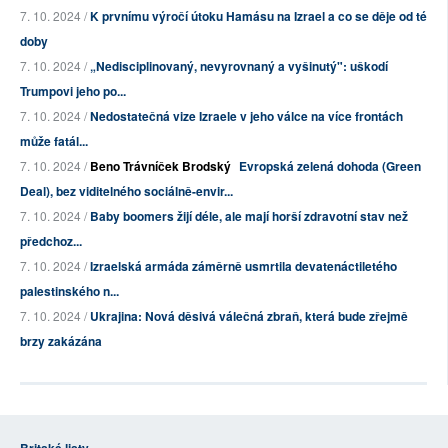
7. 10. 2024 /
K prvnímu výročí útoku Hamásu na Izrael a co se děje od té
doby
7. 10. 2024 /
„Nedisciplinovaný, nevyrovnaný a vyšinutý": uškodí
Trumpovi jeho po...
7. 10. 2024 /
Nedostatečná vize Izraele v jeho válce na více frontách
může fatál...
7. 10. 2024 /
Beno Trávníček Brodský
Evropská zelená dohoda (Green
Deal), bez viditelného sociálně-envir...
7. 10. 2024 /
Baby boomers žijí déle, ale mají horší zdravotní stav než
předchoz...
7. 10. 2024 /
Izraelská armáda záměrně usmrtila devatenáctiletého
palestinského n...
7. 10. 2024 /
Ukrajina: Nová děsivá válečná zbraň, která bude zřejmě
brzy zakázána