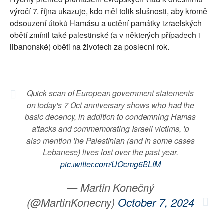
výročí 7. října ukazuje, kdo měl tolik slušnosti, aby kromě
SOCIÁLNÍ SÍTĚ
odsouzení útoků Hamásu a uctění památky izraelských
obětí zmínil také palestinské (a v některých případech i
RUBRIKY
libanonské) oběti na životech za poslední rok.
PLNÁ VERZE STRÁNEK
Quick scan of European government statements
on today's 7 Oct anniversary shows who had the
basic decency, in addition to condemning Hamas
attacks and commemorating Israeli victims, to
also mention the Palestinian (and in some cases
Lebanese) lives lost over the past year.
pic.twitter.com/UOcmg6BLfM
— Martin Konečný
(@MartinKonecny)
October 7, 2024