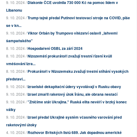
9. 10. 2024 /
Diakonie ČCE uvolnila 730 000 Kč na pomoc lidem v
Libanonu
9. 10. 2024 /
Trump tajně předal Putinovi testovací stroje na COVID, píše
se v kn...
9. 10. 2024 /
Viktor Orbán by Trumpovo vítězství oslavil „lahvemi
šampaňského"
8. 10. 2024 /
Hospodaření OSBL za září 2024
8. 10. 2024 /
Nizozemští prokurátoři zvažují trestní řízení kvůli
vměšování Izra...
8. 10. 2024 /
Prokurátoři v Nizozemsku zvažují trestní stíhání vysokých
představi...
9. 10. 2024 /
Izraelské dekapitační údery vyvolávají v Rusku obavy
9. 10. 2024 /
Izrael zmařil raketový útok Íránu, ale obrana nestačí
9. 10. 2024 /
"Zničíme stát Ukrajina." Ruská elita nevěří v brzký konec
války
9. 10. 2024 /
Izrael předal Ukrajině systém včasného varování před
raketovými útoky
4. 10. 2024 /
Rozhovor Britských listů 689. Jak dopadnou americké