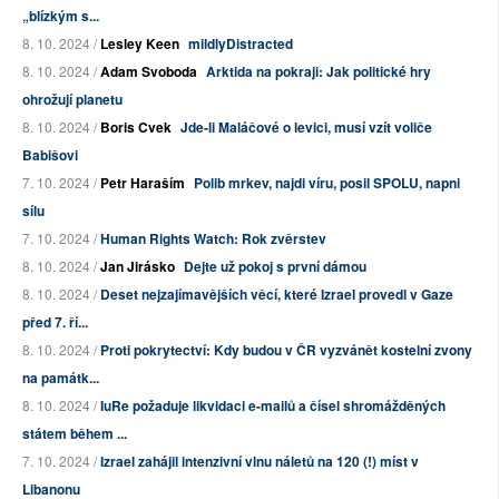
„blízkým s...
8. 10. 2024 /
Lesley Keen
mildlyDistracted
8. 10. 2024 /
Adam Svoboda
Arktida na pokraji: Jak politické hry
ohrožují planetu
8. 10. 2024 /
Boris Cvek
Jde-li Maláčové o levici, musí vzít voliče
Babišovi
7. 10. 2024 /
Petr Haraším
Polib mrkev, najdi víru, posil SPOLU, napni
sílu
7. 10. 2024 /
Human Rights Watch: Rok zvěrstev
8. 10. 2024 /
Jan Jirásko
Dejte už pokoj s první dámou
8. 10. 2024 /
Deset nejzajímavějších věcí, které Izrael provedl v Gaze
před 7. ří...
8. 10. 2024 /
Proti pokrytectví: Kdy budou v ČR vyzvánět kostelní zvony
na památk...
8. 10. 2024 /
IuRe požaduje likvidaci e-mailů a čísel shromážděných
státem během ...
7. 10. 2024 /
Izrael zahájil intenzivní vlnu náletů na 120 (!) míst v
Libanonu