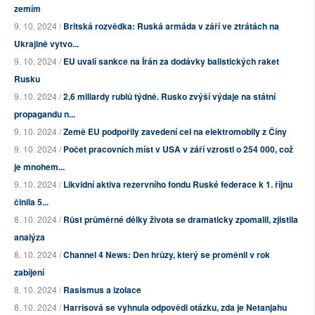
zemím
9. 10. 2024 /
Britská rozvědka: Ruská armáda v září ve ztrátách na
Ukrajině vytvo...
9. 10. 2024 /
EU uvalí sankce na Írán za dodávky balistických raket
Rusku
9. 10. 2024 /
2,6 miliardy rublů týdně. Rusko zvýší výdaje na státní
propagandu n...
9. 10. 2024 /
Země EU podpořily zavedení cel na elektromobily z Číny
9. 10. 2024 /
Počet pracovních míst v USA v září vzrostl o 254 000, což
je mnohem...
9. 10. 2024 /
Likvidní aktiva rezervního fondu Ruské federace k 1. říjnu
činila 5...
8. 10. 2024 /
Růst průměrné délky života se dramaticky zpomalil, zjistila
analýza
8. 10. 2024 /
Channel 4 News: Den hrůzy, který se proměnil v rok
zabíjení
8. 10. 2024 /
Rasismus a izolace
8. 10. 2024 /
Harrisová se vyhnula odpovědi otázku, zda je Netanjahu