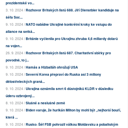
prezidentské vo...
3. 10. 2024 /
Rozhovor Britských listů 688. Jiří Dienstbier kandiduje na
šéfa Soc...
9. 10. 2024 /
NATO nabídne Ukrajině konkrétní kroky ke vstupu do
aliance na setká...
9. 10. 2024 /
Británie vyčlenila pro Ukrajinu zhruba 4,6 miliardy dolarů
na vojen...
26. 9. 2024 /
Rozhovor Britských listů 687. Charitativní sbírky pro
povodně, to j...
9. 10. 2024 /
Hamás a Hizballáh ohrožují USA
9. 10. 2024 /
Severní Korea přepraví do Ruska asi 3 miliony
dělostřeleckých graná...
9. 10. 2024 /
Ukrajina oznámila smrt 6 důstojníků KLDR v důsledku
úderu ozbrojený...
8. 10. 2024 /
Slušné a neslušné země
9. 10. 2024 /
Biden varuje, že hurikán Milton by mohl být „nejhorší bouří,
která ...
9. 10. 2024 /
Rusko: Šéf FSB pohrozil válkou Moldavsku a pobaltským