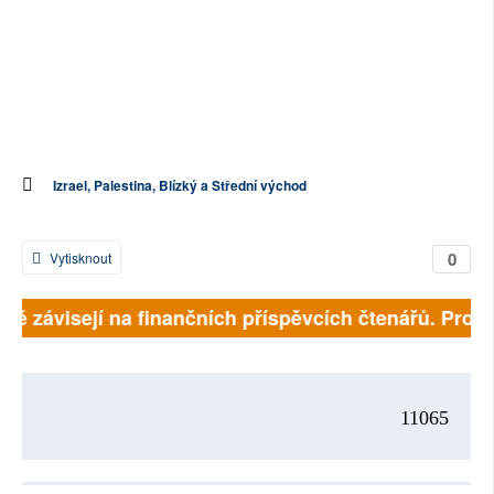
Izrael, Palestina, Blízký a Střední východ
0
Vytisknout
lně závisejí na finančních příspěvcích čtenářů. Prosím
11065