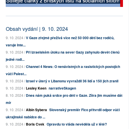
Obsah vydání | 9. 10. 2024
9. 10. 2024 /
V Gaze zřejmě přežívá více než 50 000 dětí bez rodičů,
varuje Inte...
9. 10. 2024 /
Při izraelském útoku na sever Gazy zahynulo devět členů
jedné rodi...
9. 10. 2024 /
Channel 4 News: O nenávistných a rasistických postojích
vůči Palest...
9. 10. 2024 /
Izrael v úterý v Libanonu vyvraždil 36 lidí a 150 jich zranil
9. 10. 2024 /
Lesley Keen
narrativeSkagen
8. 10. 2024 /
Dnes nám puká srdce pro děti v Gaze. Zítra jim musíme dát
mír
9. 10. 2024 /
Albín Sybera
Slovenský premiér Fico přitvrdil odpor vůči
ukrajinské nabídce do ...
9. 10. 2024 /
Boris Cvek
Opravdu to vláda nevěděla už v létě?