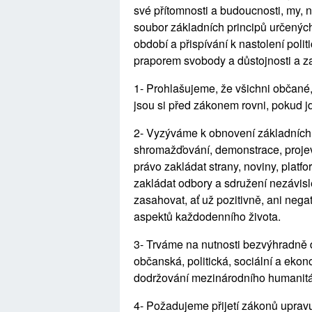
své přítomnosti a budoucnosti, my, 
soubor základních principů určenýc
období a přispívání k nastolení polit
praporem svobody a důstojnosti a za 
1- Prohlašujeme, že všichni občané,
jsou si před zákonem rovni, pokud jd
2- Vyzýváme k obnovení základních
shromažďování, demonstrace, projevu
právo zakládat strany, noviny, platfo
zakládat odbory a sdružení nezávisl
zasahovat, ať už pozitivně, ani nega
aspektů každodenního života.
3- Trváme na nutnosti bezvýhradně 
občanská, politická, sociální a ekonom
dodržování mezinárodního humanitár
4- Požadujeme přijetí zákonů uprav