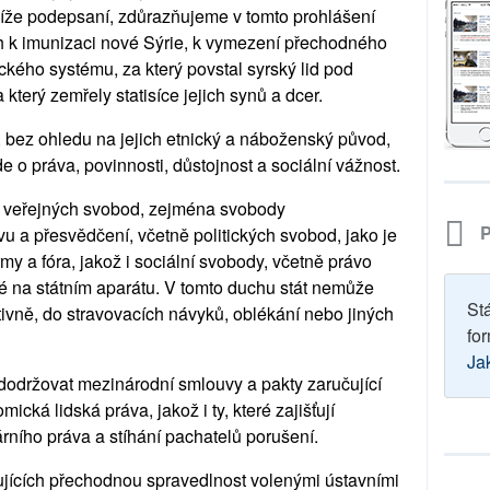
níže podepsaní, zdůrazňujeme v tomto prohlášení
h k imunizaci nové Sýrie, k vymezení přechodného
ického systému, za který povstal syrský lid pod
který zemřely statisíce jejich synů a dcer.
 bez ohledu na jejich etnický a náboženský původ,
e o práva, povinnosti, důstojnost a sociální vážnost.
 veřejných svobod, zejména
svobody
P
 a přesvědčení, včetně politických svobod, jako je
rmy a fóra, jakož i sociální svobody, včetně právo
é na státním aparátu. V tomto duchu stát nemůže
St
tivně, do stravovacích návyků, oblékání nebo jiných
for
Ja
dodržovat mezinárodní smlouvy a pakty zaručující
ická lidská práva, jakož i ty, které zajišťují
ního práva a stíhání pachatelů porušení.
ujících přechodnou spravedlnost volenými ústavními