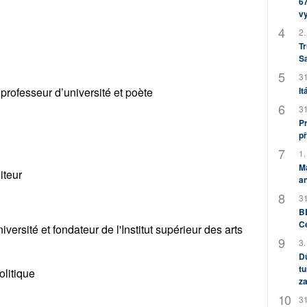
67
v
2.
Tr
S
31
It
ofesseur d’université et poète
31
Pr
př
1.
M
iteur
an
31
BB
C
ersité et fondateur de l'Institut supérieur des arts
3.
Dů
tu
litique
za
31