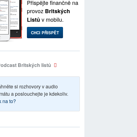
Přispějte finančně na
provoz
Britských
v mobilu.
Listů
CHCI PŘISPĚT
odcast Britských listů
áhněte si rozhovory v audio
mátu a poslouchejte je kdekoliv.
k na to?