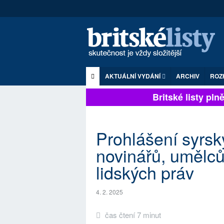
AKTUÁLNÍ VYDÁNÍ
ARCHIV
ROZ
Britské listy plně z
Prohlášení syrsk
novinářů, umělců
lidských práv
4. 2. 2025
čas čtení 7 minut