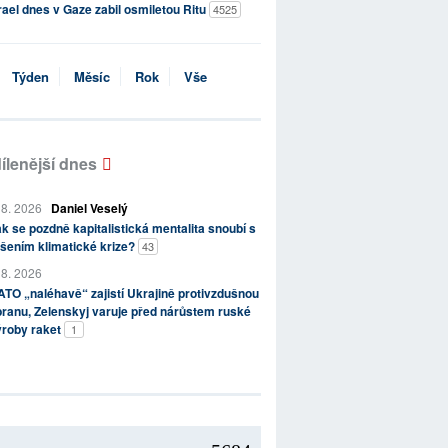
rael dnes v Gaze zabil osmiletou Ritu
4525
Týden
Měsíc
Rok
Vše
ílenější dnes
 8. 2026
Daniel Veselý
k se pozdně kapitalistická mentalita snoubí s
šením klimatické krize?
43
 8. 2026
TO „naléhavě“ zajistí Ukrajině protivzdušnou
ranu, Zelenskyj varuje před nárůstem ruské
ýroby raket
1