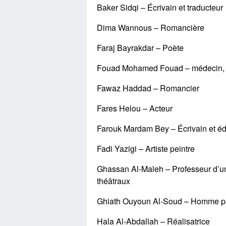
Baker Sidqi – Écrivain et traducteur
Dima Wannous – Romancière
Faraj Bayrakdar – Poète
Fouad Mohamed Fouad – médecin, pr
Fawaz Haddad – Romancier
Fares Helou – Acteur
Farouk Mardam Bey – Écrivain et éd
Fadi Yazigi – Artiste peintre
Ghassan Al-Maleh – Professeur d’univ
théâtraux
Ghiath Ouyoun Al-Soud – Homme po
Hala Al-Abdallah – Réalisatrice