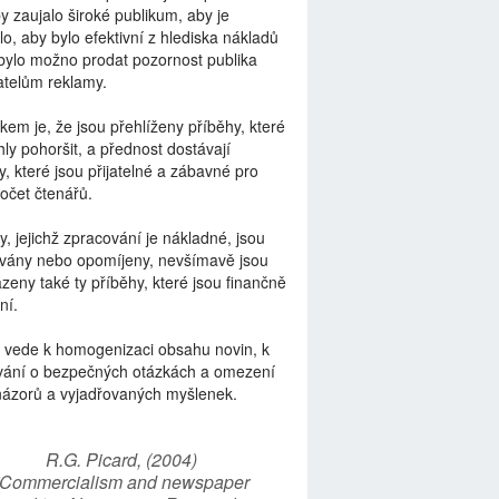
by zaujalo široké publikum, aby je
lo, aby bylo efektivní z hlediska nákladů
bylo možno prodat pozornost publika
telům reklamy.
kem je, že jsou přehlíženy příběhy, které
ly pohoršit, a přednost dostávají
y, které jsou přijatelné a zábavné pro
počet čtenářů.
y, jejichž zpracování je nákladné, jsou
vány nebo opomíjeny, nevšímavě jsou
zeny také ty příběhy, které jsou finančně
ní.
 vede k homogenizaci obsahu novin, k
vání o bezpečných otázkách a omezení
názorů a vyjadřovaných myšlenek.
R.G. Picard, (2004)
“Commercialism and newspaper