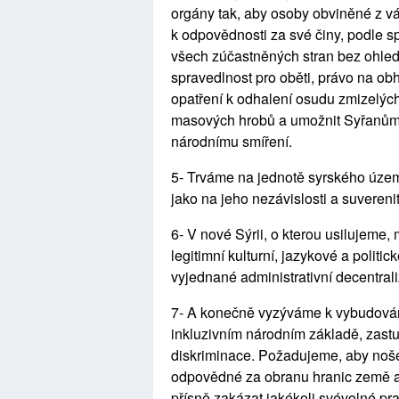
orgány tak, aby osoby obviněné z vál
k odpovědnosti za své činy, podle sp
všech zúčastněných stran bez ohledu 
spravedlnost pro oběti, právo na o
opatření k odhalení osudu zmizelý
masových hrobů a umožnit Syřanům př
národnímu smíření.
5- Trváme na jednotě syrského územ
jako na jeho nezávislosti a suvereni
6- V nové Sýrii, o kterou usilujeme,
legitimní kulturní, jazykové a poli
vyjednané administrativní decentral
7- A konečně vyzýváme k vybudován
inkluzivním národním základě, zastu
diskriminace. Požadujeme, aby nošen
odpovědné za obranu hranic země a
přísně zakázat jakékoli svévolné pr