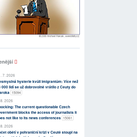
enější
. 7. 2026
smyslná hysterie kvůli imigrantům: Více než
 000 lidí se už dobrovolně vrátilo z Ceuty do
aroka
15094
 8. 2026
ocking: The current questionable Czech
vernment blocks the access of journalists it
es not like to its news conferences
15061
 8. 2026
čet obětí v pohraniční krizi v Ceutě stoupl na