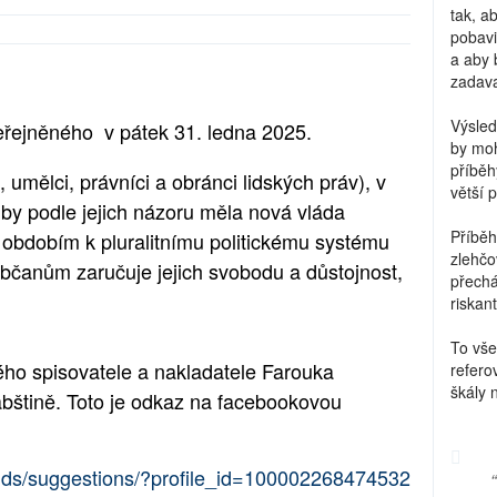
tak, a
pobavi
a aby 
zadava
Výsled
veřejněného v pátek 31. ledna 2025.
by moh
příběh
 umělci, právníci a obránci lidských práv), v
větší 
 by podle jejich názoru měla nová vláda
Příběh
 obdobím k pluralitnímu politickému systému
zlehčo
bčanům zaručuje jejich svobodu a důstojnost,
přechá
riskant
To vše
kého spisovatele a nakladatele Farouka
refero
škály 
bštině. Toto je odkaz na facebookovou
ends/suggestions/?profile_id=100002268474532