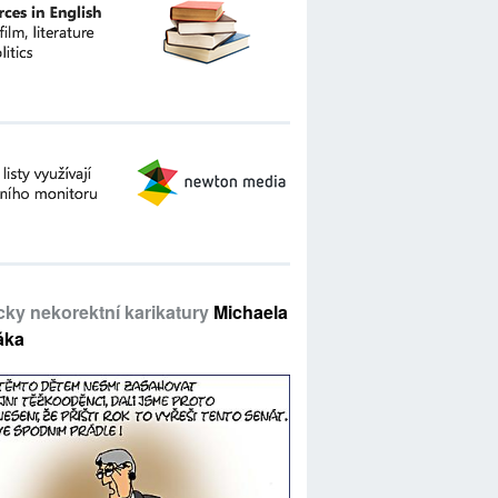
icky nekorektní karikatury
Michaela
áka