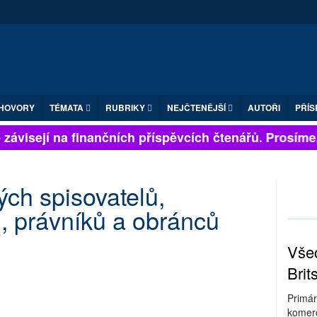
HOVORY
TÉMATA
RUBRIKY
NEJČTENĚJŠÍ
AUTOŘI
PŘÍS
ávisejí na finančních příspěvcích čtenářů. Prosíme, p
ých spisovatelů,
, právníků a obránců
Všec
Brit
Primár
komerc