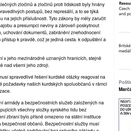
ečných zločinů a zločinů proti lidskosti byly hnány
ravedlivých postupů, bez represálií, a to se týká
na jejich příslušnosti. Tyto zákony by měly zaručit
bhajobu a presumpci neviny a zároveň poskytnout
ch, uchování dokumentů, zabránění znehodnocení
ístup k pravdě, což je jediná cesta. k odpuštění a
í v jeho mezinárodně uznaných hranicích, stejně
tě nad všemi jeho zdroji.
 musí spravedlivé řešení kurdské otázky reagovat na
Polit
tické požadavky našich kurdských spoluobčanů v rámci
Marč
izace.
í armády a bezpečnostních služeb založených na
pujících
všechny složky syrského lidu bez
í zbraní bylo přísně omezeno na státní instituce
 bezpečnost občanů. Bezpečnostní služby musí
aktiky, včetně zadržování bez právního základu a