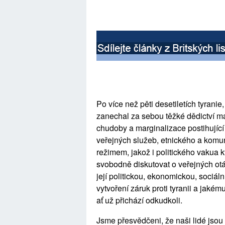
Po více než pěti desetiletích tyrani
zanechal za sebou těžké dědictví ma
chudoby a marginalizace postihující 
veřejných služeb, etnického a kom
režimem, jakož i politického vakua 
svobodně diskutovat o veřejných otá
její politickou, ekonomickou, sociáln
vytvoření záruk proti tyranii a jaké
ať už přichází odkudkoli.
Jsme přesvědčeni, že naši lidé jsou 