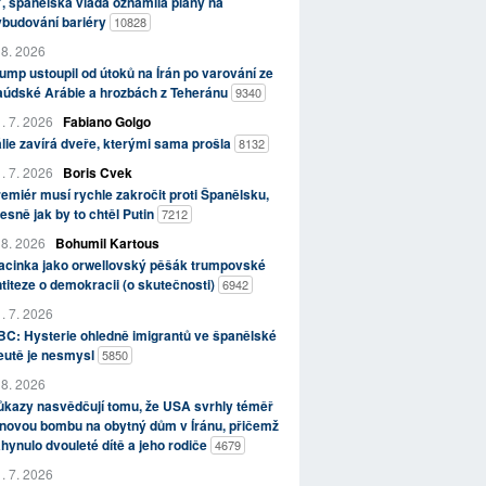
, španělská vláda oznámila plány na
ybudování bariéry
10828
 8. 2026
ump ustoupil od útoků na Írán po varování ze
aúdské Arábie a hrozbách z Teheránu
9340
. 7. 2026
Fabiano Golgo
álie zavírá dveře, kterými sama prošla
8132
. 7. 2026
Boris Cvek
emiér musí rychle zakročit proti Španělsku,
esně jak by to chtěl Putin
7212
 8. 2026
Bohumil Kartous
acinka jako orwellovský pěšák trumpovské
titeze o demokracii (o skutečnosti)
6942
. 7. 2026
C: Hysterie ohledně imigrantů ve španělské
eutě je nesmysl
5850
 8. 2026
kazy nasvědčují tomu, že USA svrhly téměř
novou bombu na obytný dům v Íránu, přičemž
hynulo dvouleté dítě a jeho rodiče
4679
. 7. 2026