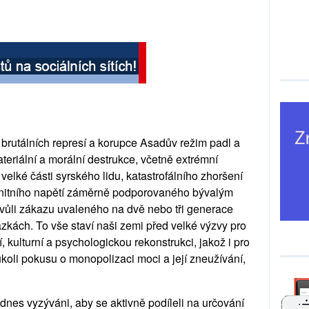
e, brutálních represí a korupce Asadův režim padl a
teriální a morální destrukce, včetně extrémní
velké části syrského lidu, katastrofálního zhoršení
unitního napětí záměrně podporovaného bývalým
kvůli zákazu uvaleného na dvě nebo tři generace
zkách. To vše staví naši zemi před velké výzvy pro
í, kulturní a psychologickou rekonstrukci, jakož i pro
mukoli pokusu o monopolizaci moci a její zneužívání,
dnes vyzýváni, aby se aktivně podíleli na určování