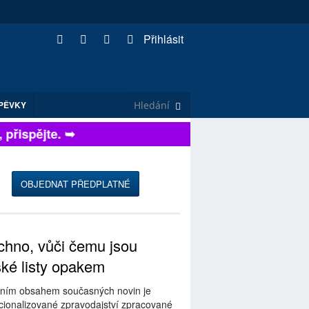
Přihlásit
PĚVKY
řispějte. ➥
OBJEDNAT PŘEDPLATNÉ
hno, vůči čemu jsou
ské listy opakem
ním obsahem současných novin je
ionalizované zpravodajství zpracované