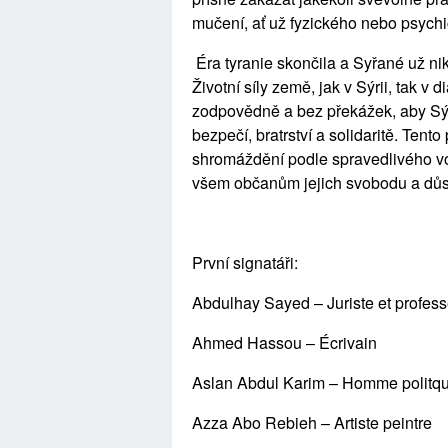
mučení, ať už fyzického nebo psych
Éra tyranie skončila a Syřané už nik
Životní síly země, jak v Sýrii, tak v 
zodpovědně a bez překážek, aby Sýr
bezpečí, bratrství a solidaritě. Ten
shromáždění podle spravedlivého vol
všem občanům jejich svobodu a důs
První signatáři:
Abdulhay Sayed – Juriste et profess
Ahmed Hassou – Écrivain
Aslan Abdul Karim – Homme politq
Azza Abo Rebieh – Artiste peintre