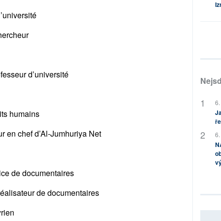
Iz
’université
hercheur
esseur d’université
Nejsd
6.
Ja
its humains
ře
ur en chef d’Al-Jumhuriya Net
6.
NA
ob
v
trice de documentaires
réalisateur de documentaires
yrien