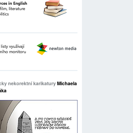
icky nekorektní karikatury
Michaela
áka