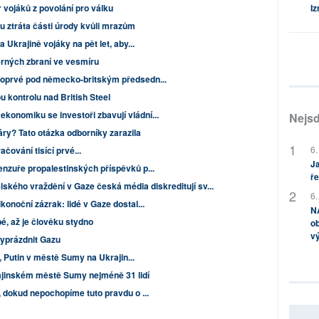
Iz
 vojáků z povolání pro válku
u ztráta části úrody kvůli mrazům
a Ukrajině vojáky na pět let, aby...
rných zbraní ve vesmíru
poprvé pod německo-britským předsedn...
 kontrolu nad British Steel
konomiku se investoři zbavují vládní...
Nejsd
y? Tato otázka odborníky zarazila
6.
čování tisící prvé...
Ja
enzuře propalestinských příspěvků p...
ře
lského vraždění v Gaze česká média diskreditují sv...
6.
konoční zázrak: lidé v Gaze dostal...
NA
bé, až je člověku stydno
ob
v
vyprázdnit Gazu
dí, Putin v městě Sumy na Ukrajin...
ajinském městě Sumy nejméně 31 lidí
t, dokud nepochopíme tuto pravdu o ...