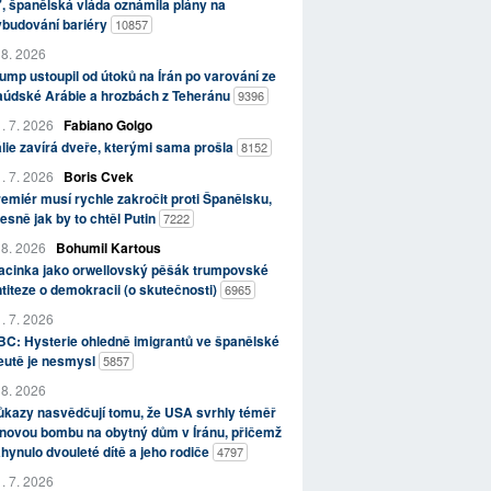
, španělská vláda oznámila plány na
ybudování bariéry
10857
 8. 2026
ump ustoupil od útoků na Írán po varování ze
aúdské Arábie a hrozbách z Teheránu
9396
. 7. 2026
Fabiano Golgo
álie zavírá dveře, kterými sama prošla
8152
. 7. 2026
Boris Cvek
emiér musí rychle zakročit proti Španělsku,
esně jak by to chtěl Putin
7222
 8. 2026
Bohumil Kartous
acinka jako orwellovský pěšák trumpovské
titeze o demokracii (o skutečnosti)
6965
. 7. 2026
C: Hysterie ohledně imigrantů ve španělské
eutě je nesmysl
5857
 8. 2026
kazy nasvědčují tomu, že USA svrhly téměř
novou bombu na obytný dům v Íránu, přičemž
hynulo dvouleté dítě a jeho rodiče
4797
. 7. 2026