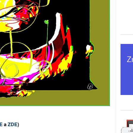
E
a
ZDE
)