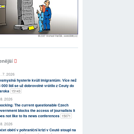
enější
. 7. 2026
smyslná hysterie kvůli imigrantům: Více než
 000 lidí se už dobrovolně vrátilo z Ceuty do
aroka
15143
 8. 2026
ocking: The current questionable Czech
vernment blocks the access of journalists it
es not like to its news conferences
15071
 8. 2026
čet obětí v pohraniční krizi v Ceutě stoupl na