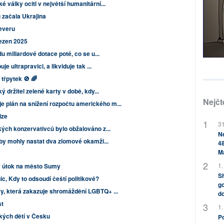
 války ocitl v největší humanitární...
u začala Ukrajina
everu
řezen 2025
u miliardové dotace poté, co se u...
e ultrapravici, a likviduje tak ...
třpytek 🚫 🌈
ý držitel zelené karty v době, kdy...
Nejčt
plán na snížení rozpočtu amerického m...
ize
31
kých konzervativců bylo obžalováno z...
Ne
by mohly nastat dva zlomové okamži...
48
M
1.
ký útok na město Sumy
Sh
ic, Kdy to odsoudí čeští politikové?
go
y, která zakazuje shromáždění LGBTQ+ ...
do
st
1.
ých dětí v Česku
Po