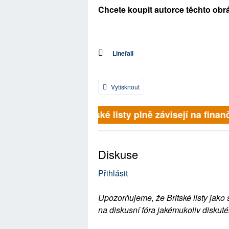
Chcete koupit autorce těchto obr
Linefall
Vytisknout
Britské listy plně závisejí na finančn
Diskuse
Přihlásit
Upozorňujeme, že Britské listy jako 
na diskusní fóra jakémukoliv diskuté