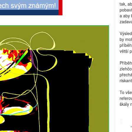
tak, a
pobavi
a aby 
zadava
Výsled
by moh
příběh
větší 
Příběh
zlehčo
přechá
riskant
To vše
refero
škály 