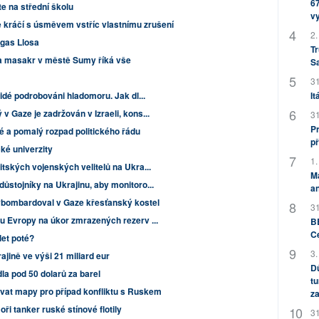
67
e na střední školu
v
e kráčí s úsměvem vstříc vlastnímu zrušení
2.
rgas Llosa
Tr
a masakr v městě Sumy říká vše
S
31
It
lidé podrobováni hladomoru. Jak dl...
v Gaze je zadržován v Izraeli, kons...
31
Pr
 a pomalý rozpad politického řádu
př
ké univerzity
1.
itských vojenských velitelů na Ukra...
M
ůstojníky na Ukrajinu, aby monitoro...
an
vybombardoval v Gaze křesťanský kostel
31
nu Evropy na úkor zmrazených rezerv ...
BB
C
let poté?
3.
ině ve výši 21 miliard eur
Dů
la pod 50 dolarů za barel
tu
at mapy pro případ konfliktu s Ruskem
za
i tanker ruské stínové flotily
31