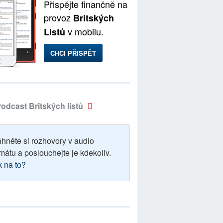
Přispějte finančně na
provoz
Britských
v mobilu.
Listů
CHCI PŘISPĚT
odcast Britských listů
áhněte si rozhovory v audio
mátu a poslouchejte je kdekoliv.
k na to?