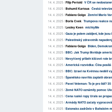
14. 4. 2025 /
Filip Pertold
V ČR se nedostanet
14. 4. 2025 /
Bohumil Kartous
Česká televiz
14. 4. 2025 /
Fabiano Golgo
Zemřel Mario Va
14. 4. 2025 /
Boris Cvek
Trumpova reakce n
14. 4. 2025 /
Lesley Keen
michtyMe
14. 4. 2025 /
Gaza je polem zabíjení, kde jsou 
14. 4. 2025 /
Palestinský zdravotník napadený 
14. 4. 2025 /
Fabiano Golgo
Biden, Demokraté
14. 4. 2025 /
BBC: Jak Trump likviduje americ
14. 4. 2025 /
Nevyřčený příběh klíčové role br
14. 4. 2025 /
Americká rozvědka: Čína posílá d
14. 4. 2025 /
BBC: Izrael na Květnou neděli 
14. 4. 2025 /
Španělsko navrhlo zaplatit obra
14. 4. 2025 /
Pavel Veleman: To je pro lidi? 35 
14. 4. 2025 /
Země NATO oznámily pomoc Ukraj
14. 4. 2025 /
Cena ruské ropy Urals se propad
14. 4. 2025 /
Armády NATO začaly vypracováv
14. 4. 2025 /
Estonsko zadrželo v Baltském moř