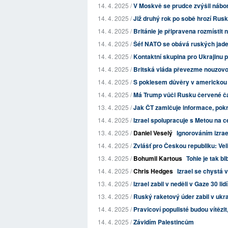
14. 4. 2025 /
V Moskvě se prudce zvýšil nábor
14. 4. 2025 /
Již druhý rok po sobě hrozí Rusk
14. 4. 2025 /
Británie je připravena rozmístit n
14. 4. 2025 /
Šéf NATO se obává ruských jade
14. 4. 2025 /
Kontaktní skupina pro Ukrajinu 
14. 4. 2025 /
Britská vláda převezme nouzovou
14. 4. 2025 /
S poklesem důvěry v americkou e
14. 4. 2025 /
Má Trump vůči Rusku červené čár
13. 4. 2025 /
Jak ČT zamlčuje informace, pokra
14. 4. 2025 /
Izrael spolupracuje s Metou na c
13. 4. 2025 /
Daniel Veselý
Ignorováním izrae
14. 4. 2025 /
Zvlášť pro Českou republiku: Veli
13. 4. 2025 /
Bohumil Kartous
Tohle je tak bl
14. 4. 2025 /
Chris Hedges
Izrael se chystá 
13. 4. 2025 /
Izrael zabil v neděli v Gaze 30 li
13. 4. 2025 /
Ruský raketový úder zabil v ukr
14. 4. 2025 /
Pravicoví populisté budou vítězi
14. 4. 2025 /
Závidím Palestincům