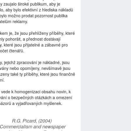
by zaujalo široké publikum, aby je
lo, aby bylo efektivní z hlediska nákladů
bylo možno prodat pozornost publika
telům reklamy.
kem je, že jsou přehlíženy příběhy, které
ly pohoršit, a přednost dostávají
y, které jsou přijatelné a zábavné pro
počet čtenářů.
y, jejichž zpracování je nákladné, jsou
vány nebo opomíjeny, nevšímavě jsou
zeny také ty příběhy, které jsou finančně
ní.
 vede k homogenizaci obsahu novin, k
vání o bezpečných otázkách a omezení
názorů a vyjadřovaných myšlenek.
R.G. Picard, (2004)
“Commercialism and newspaper