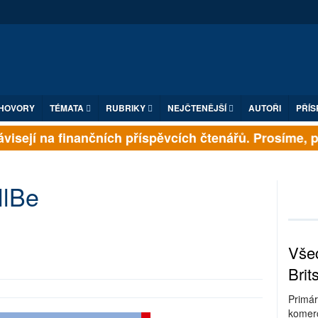
HOVORY
TÉMATA
RUBRIKY
NEJČTENĚJŠÍ
AUTOŘI
PŘÍS
isejí na finančních příspěvcích čtenářů. Prosíme, přis
llBe
Všec
Brit
Primár
komerc