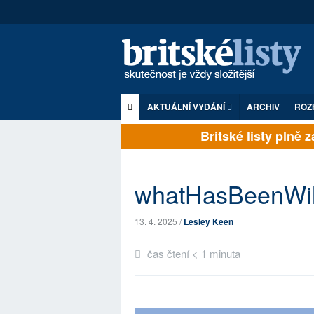
AKTUÁLNÍ VYDÁNÍ
ARCHIV
ROZ
Britské listy plně záv
whatHasBeenWi
13. 4. 2025 /
Lesley Keen
čas čtení < 1 minuta