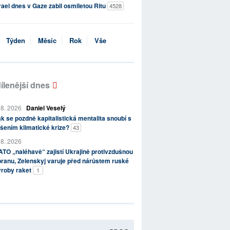
rael dnes v Gaze zabil osmiletou Ritu
4528
Týden
Měsíc
Rok
Vše
ílenější dnes
 8. 2026
Daniel Veselý
k se pozdně kapitalistická mentalita snoubí s
šením klimatické krize?
43
 8. 2026
TO „naléhavě“ zajistí Ukrajině protivzdušnou
ranu, Zelenskyj varuje před nárůstem ruské
ýroby raket
1