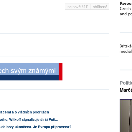
nejnovější
oblíbené
Polit
Marč
lacemi a o vládních prioritách
o, Witkoff signalizuje širší Puti...
ude brzy ukončena. Je Evropa připravena?