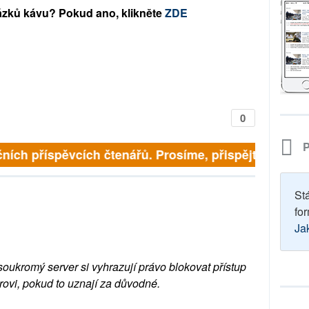
ázků kávu? Pokud ano, klikněte
ZDE
0
P
ích příspěvcích čtenářů. Prosíme, přispějte. ➥
St
for
Ja
soukromý server si vyhrazují právo blokovat přístup
rovi, pokud to uznají za důvodné.