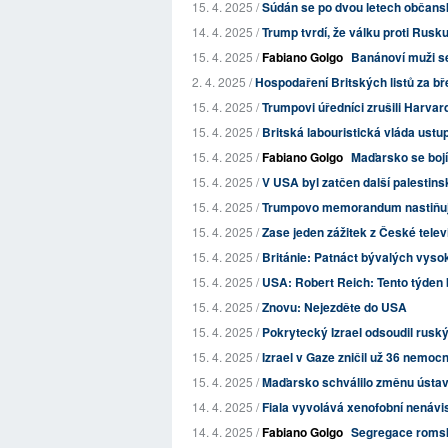
15. 4. 2025 /
Súdán se po dvou letech občanské
14. 4. 2025 /
Trump tvrdí, že válku proti Rusk
15. 4. 2025 /
Fabiano Golgo
Banánoví muži s
2. 4. 2025 /
Hospodaření Britských listů za b
15. 4. 2025 /
Trumpovi úředníci zrušili Harvard
15. 4. 2025 /
Britská labouristická vláda ustupuj
15. 4. 2025 /
Fabiano Golgo
Maďarsko se bojí 
15. 4. 2025 /
V USA byl zatčen další palestinsk
15. 4. 2025 /
Trumpovo memorandum nastiňuje 
15. 4. 2025 /
Zase jeden zážitek z České telev
15. 4. 2025 /
Británie: Patnáct bývalých vyso
15. 4. 2025 /
USA: Robert Reich: Tento týden 
15. 4. 2025 /
Znovu: Nejezděte do USA
15. 4. 2025 /
Pokrytecký Izrael odsoudil rus
15. 4. 2025 /
Izrael v Gaze zničil už 36 nemocn
15. 4. 2025 /
Maďarsko schválilo změnu ústav
14. 4. 2025 /
Fiala vyvolává xenofobní nenávi
14. 4. 2025 /
Fabiano Golgo
Segregace romsk