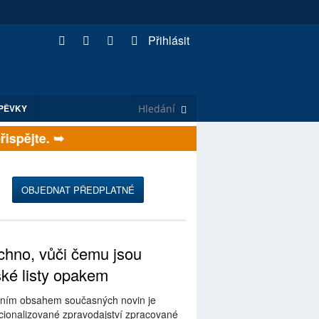
Přihlásit
PĚVKY
pějte. ➥
OBJEDNAT PŘEDPLATNÉ
hno, vůči čemu jsou
ské listy opakem
ním obsahem současných novin je
ionalizované zpravodajství zpracované