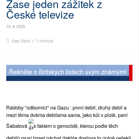
Zase jeden zážitek z
SOCIÁLNÍ SÍTĚ
České televize
RUBRIKY
15. 4. 2025
PLNÁ VERZE STRÁNEK
čas čtení < 1 minuta
Rádoby "odborníci" na Gazu : první debil, druhý debil a
mezi těma dvěma debilama sama, jako kůl v plotě, paní
Šabatová
s faktem o genocidě, kterou podle těch
debilů musí Izrael páchat (takhle doslova to úplně neřekli,