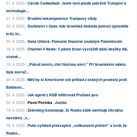
21. 4. 2025 /
Carole Cadwalladr: Ještě není pozdě zabránit Trumpovi a
technologic...
21. 4. 2025 /
Brutální nekompetence Trumpovy vlády
20. 4. 2025 /
Zoufalství v Gaze, kde izraelská blokáda pomoci způsobila
krizi, kt...
20. 4. 2025 /
Saša Uhlová: Pomozte finančně zoufalým Palestincům
19. 4. 2025 /
Channel 4 News: V pátek Izrael vyvraždil další desítky lidí,
včetně...
18. 4. 2025 /
„Pokud zemřu, chci hlučnou smrt." Při izraelském náletu
byla zavraž...
20. 4. 2025 /
Měli by si Američané vzít příklad z českých protestů proti
Babišovi...
20. 4. 2025 /
Jak agenti z KGB infiltrovali Pražské jaro
20. 4. 2025 /
Pavel Pečínka
Jumbo
19. 4. 2025 /
Zelenskyj konstatuje, že Rusko stále ostřeluje Ukrajinu
navzdory „v...
19. 4. 2025 /
Putin vyhlásil překvapivé „velikonoční příměří“ a tvrdí, že
Rusko...