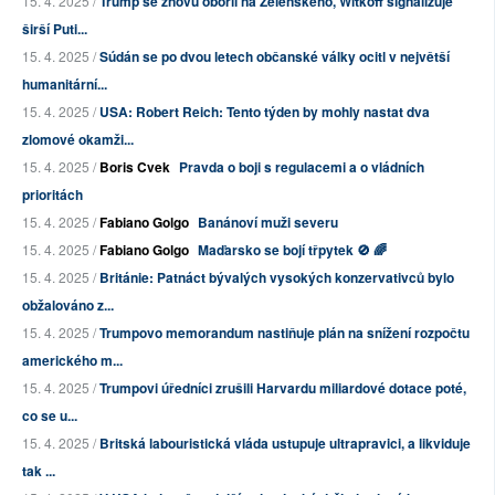
15. 4. 2025 /
Trump se znovu obořil na Zelenského, Witkoff signalizuje
širší Puti...
15. 4. 2025 /
Súdán se po dvou letech občanské války ocitl v největší
humanitární...
15. 4. 2025 /
USA: Robert Reich: Tento týden by mohly nastat dva
zlomové okamži...
15. 4. 2025 /
Boris Cvek
Pravda o boji s regulacemi a o vládních
prioritách
15. 4. 2025 /
Fabiano Golgo
Banánoví muži severu
15. 4. 2025 /
Fabiano Golgo
Maďarsko se bojí třpytek 🚫 🌈
15. 4. 2025 /
Británie: Patnáct bývalých vysokých konzervativců bylo
obžalováno z...
15. 4. 2025 /
Trumpovo memorandum nastiňuje plán na snížení rozpočtu
amerického m...
15. 4. 2025 /
Trumpovi úředníci zrušili Harvardu miliardové dotace poté,
co se u...
15. 4. 2025 /
Britská labouristická vláda ustupuje ultrapravici, a likviduje
tak ...