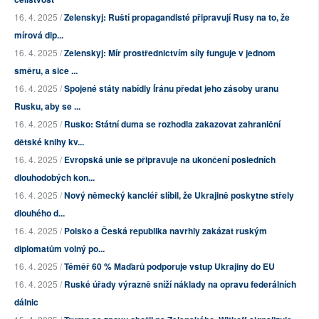
16. 4. 2025 /
Zelenskyj: Ruští propagandisté připravují Rusy na to, že
mírová dip...
16. 4. 2025 /
Zelenskyj: Mír prostřednictvím síly funguje v jednom
směru, a sice ...
16. 4. 2025 /
Spojené státy nabídly Íránu předat jeho zásoby uranu
Rusku, aby se ...
16. 4. 2025 /
Rusko: Státní duma se rozhodla zakazovat zahraniční
dětské knihy kv...
16. 4. 2025 /
Evropská unie se připravuje na ukončení posledních
dlouhodobých kon...
16. 4. 2025 /
Nový německý kancléř slíbil, že Ukrajině poskytne střely
dlouhého d...
16. 4. 2025 /
Polsko a Česká republika navrhly zakázat ruským
diplomatům volný po...
16. 4. 2025 /
Téměř 60 % Maďarů podporuje vstup Ukrajiny do EU
16. 4. 2025 /
Ruské úřady výrazně sníží náklady na opravu federálních
dálnic