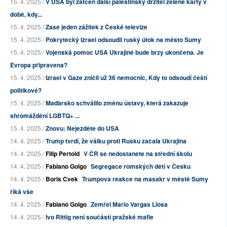
15. 4. 2025 /
V USA byl zatčen další palestinský držitel zelené karty v
době, kdy...
15. 4. 2025 /
Zase jeden zážitek z České televize
15. 4. 2025 /
Pokrytecký Izrael odsoudil ruský útok na město Sumy
15. 4. 2025 /
Vojenská pomoc USA Ukrajině bude brzy ukončena. Je
Evropa připravena?
15. 4. 2025 /
Izrael v Gaze zničil už 36 nemocnic, Kdy to odsoudí čeští
politikové?
15. 4. 2025 /
Maďarsko schválilo změnu ústavy, která zakazuje
shromáždění LGBTQ+ ...
15. 4. 2025 /
Znovu: Nejezděte do USA
14. 4. 2025 /
Trump tvrdí, že válku proti Rusku začala Ukrajina
14. 4. 2025 /
Filip Pertold
V ČR se nedostanete na střední školu
14. 4. 2025 /
Fabiano Golgo
Segregace romských dětí v Česku
14. 4. 2025 /
Boris Cvek
Trumpova reakce na masakr v městě Sumy
říká vše
14. 4. 2025 /
Fabiano Golgo
Zemřel Mario Vargas Llosa
14. 4. 2025 /
Ivo Rittig není součástí pražské mafie