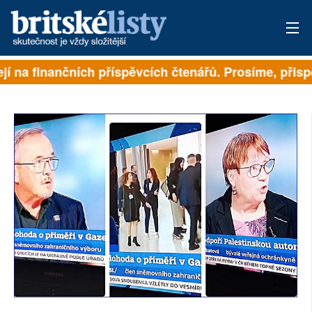
jí na finančních příspěvcích čtenářů. Prosíme, přispěj
PŘIHLÁSIT
AKTUÁLNÍ VYDÁNÍ
ARCHIV
ROZHOVORY
TÉMATA
NEJČTENĚJŠÍ ZA 7 DNÍ
AUTOŘI
PŘÍSPĚVKY NA PROVOZ