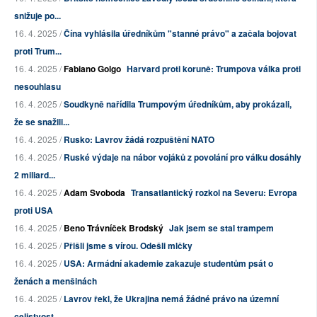
snižuje po...
16. 4. 2025 /
Čína vyhlásila úředníkům "stanné právo" a začala bojovat
proti Trum...
16. 4. 2025 /
Fabiano Golgo
Harvard proti koruně: Trumpova válka proti
nesouhlasu
16. 4. 2025 /
Soudkyně nařídila Trumpovým úředníkům, aby prokázali,
že se snažili...
16. 4. 2025 /
Rusko: Lavrov žádá rozpuštění NATO
16. 4. 2025 /
Ruské výdaje na nábor vojáků z povolání pro válku dosáhly
2 miliard...
16. 4. 2025 /
Adam Svoboda
Transatlantický rozkol na Severu: Evropa
proti USA
16. 4. 2025 /
Beno Trávníček Brodský
Jak jsem se stal trampem
16. 4. 2025 /
Přišli jsme s vírou. Odešli mlčky
16. 4. 2025 /
USA: Armádní akademie zakazuje studentům psát o
ženách a menšinách
16. 4. 2025 /
Lavrov řekl, že Ukrajina nemá žádné právo na územní
celistvost