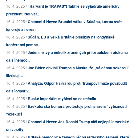
16. 4. 2025 /
"Harvard je TRAPAS"! Takhle se vyjadřuje americký
prezident. Neuvěř...
16. 4. 2025 /
Channel 4 News: Brutální válka v Súdánu, kterou svět
ignoruje a neřeší
16. 4. 2025 /
Súdán: EU a Velká Británie přislíbily na londýnské
konferenci pomoc...
16. 4. 2025 /
Jeden mrtvý a několik zraněných při izraelském útoku na
další nemoc...
16. 4. 2025 /
Joe Biden obvinil Trumpa a Muska, že „válečnou sekerou"
likvidují ...
16. 4. 2025 /
Analýza: Odpor Harvardu proti Trumpovi může povzbudit
další odpor v...
16. 4. 2025 /
Ruské imperiální myšlení se nezměnilo
16. 4. 2025 /
Exekutorská komora protestuje proti snížení "výtěžnosti
"exekucí
16. 4. 2025 /
Channel 4 News: Jak Donald Trump ničí nejlepší americké
univerzity
16. 4. 2025 /
Britské nemocnice zavedly léčbu srdečního selhání, která