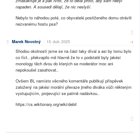
zmasakruje je a pak tvrdí, že to dělal proto, aby sám nebyl
napaden. A sousedi dělají, že
nic neslyší.
Nebylo to náhodou poté, co obyvatelé postiženého domu otrávili
nezvanému hostu psa?
Marek Novotný
15. dub. 2025
-1
Shodou okolností jsme se na část taky díval a asi by tomu bylo
co říct.. překvapilo mě hlavně že to v podstatě byly jakési
monology těch dvou do kterých se moderátor moc ani
nepokoušel zasahovat..
Ovšem BL namísto věcného komentáře publikují příspěvek
založený na jakési morální převaze jiného diváka vůči některým
vystupujícím, projevující se patrně nadávkou..
https://cs.wiktionary.org/wiki/debil