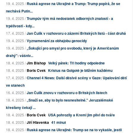
19. 4. 2025 /
Ruská agrese na Ukrajině a Trump: Trump popírá, že se
nechává Putin...
19. 4. 2025 /
Trumpův tým má nedostatek odborných znalostí - a
trpělivosti - kdy...
17. 4. 2025 /
Jan Čulík v rozhovoru o zázemí Britských listů - část druhá
19. 4. 2025 /
Vyznamenání za obhajobu genocidy
19. 4. 2025 /
„Šokující pro smysl pro svobodu, který je Američanům
drahý": vášniv...
18. 4. 2025 /
Jim Bishop
Velký pátek: Tři hodiny odpoledne
18. 4. 2025 /
Boris Cvek
Kristus na Golgotě je bližním každému
17. 4. 2025 /
Channel 4 News: Další děsivé scény v Gaze: Upalování dětí
ve stanech
16. 4. 2025 /
Jan Čulík znovu v rozhovoru o Britských listech
18. 4. 2025 /
„Snaží se, aby to bylo nesnesitelné." Jeruzalémské
křesťany čekají ...
18. 4. 2025 /
Boris Cvek
USA pohrozily a Kreml jim plivl do tváře
18. 4. 2025 /
Jiří Hlavenka
41 minut
18. 4. 2025 /
Ruská agrese na Ukrajině: Trump se na to vykašle, jestli