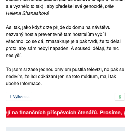
ale vyznělo to tak) , aby předešel své genocidě,
píše
Helena Shanaahová
Asi tak, jako když drze přijde do domu na návštěvu
nezvaný host a preventivně tam hostitelům vybílí
všechno, co se dá, zmasakruje je a pak tvrdí, že to dělal
proto, aby sám nebyl napaden. A sousedi dělají, že
nic
neslyší.
To jsem si zase jednou omylem pustila televizi, no pak se
nedivím, že lidi odkázaní jen na toto médium, mají tak
ubohé informace.
6
Vytisknout
isejí na finančních příspěvcích čtenářů. Prosíme, přis