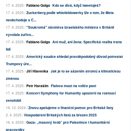
17. 4. 2025 /
Fabiano Golgo
Kdo se dívá, když tweetuješ?
17. 4. 2025 /
Zuckerberg podle whistleblowerky lže o tom, že Meta
neobchoduje s Č...
17. 4. 2025 /
"Soukromá" návštěva izraelského ministra v Británii
vyvolala zuřivo...
17. 4. 2025 /
Fabiano Golgo
Ani muž, ani žena: Specifická realita trans
lidí
17. 4. 2025 /
Americký soudce shledal pravděpodobný důvod potrestat
Trumpovy úře...
17. 4. 2025 /
Jiří Hlavenka
Jak je to se sázením stromů a klimatickou
změnou
17. 4. 2025 /
Petr Haraším
Fialova mast na voliče past
17. 4. 2025 /
Koncert Symphony for Humanity upozorní na rostoucí
xenofobii
19. 12. 2024 /
Znovu apelujeme o finanční pomoc pro Britské listy
2. 4. 2025 /
Hospodaření Britských listů za březen 2025
16. 4. 2025 /
Gaza: „masový hrob“ pro Palestince i humanitární
pracovníky