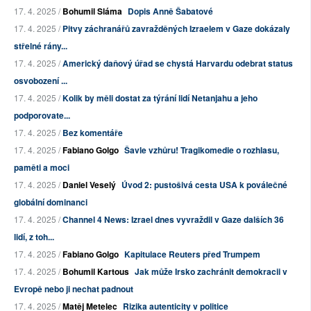
17. 4. 2025 /
Bohumil Sláma
Dopis Anně Šabatové
17. 4. 2025 /
Pitvy záchranářů zavražděných Izraelem v Gaze dokázaly
střelné rány...
17. 4. 2025 /
Americký daňový úřad se chystá Harvardu odebrat status
osvobození ...
17. 4. 2025 /
Kolik by měli dostat za týrání lidí Netanjahu a jeho
podporovate...
17. 4. 2025 /
Bez komentáře
17. 4. 2025 /
Fabiano Golgo
Šavle vzhůru! Tragikomedie o rozhlasu,
paměti a moci
17. 4. 2025 /
Daniel Veselý
Úvod 2: pustošivá cesta USA k poválečné
globální dominanci
17. 4. 2025 /
Channel 4 News: Izrael dnes vyvraždil v Gaze dalších 36
lidí, z toh...
17. 4. 2025 /
Fabiano Golgo
Kapitulace Reuters před Trumpem
17. 4. 2025 /
Bohumil Kartous
Jak může Irsko zachránit demokracii v
Evropě nebo ji nechat padnout
17. 4. 2025 /
Matěj Metelec
Rizika autenticity v politice