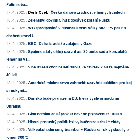
Putin nebu...
17. 4. 2025 /
Boris Cvek
Česká daňová zrůdnost v jasných číslech
18. 4. 2025 /
Zelenskyj obvinil Čínu z dodávek zbraní Rusku
18. 4. 2025 /
WTO předpovídá v důsledku celní války 80-90 % pokles
obchodu mezi U...
17. 4. 2025 /
BBC: Další izraelské zabíjení v Gaze
18. 4. 2025 /
Spojené státy chtějí uzavřít asi 30 ambasád a konzulátů
téměř na vš...
17. 4. 2025 /
Vlna izraelských náletů zabila ve čtvrtek v Gaze nejméně
40 lidí
18. 4. 2025 /
Americké ministerstvo zahraničí uzavřelo oddělení pro boj
s ruskými...
18. 4. 2025 /
Dánsko bude první zemí EU, která vyšle armádu na
Ukrajinu
18. 4. 2025 /
Čína odmítla další projekt nového plynovodu z Ruska
18. 4. 2025 /
Hlavní proruský politik byl vyloučen ze srbské vlády
18. 4. 2025 /
Velkoobchodní ceny brambor v Rusku za rok vyskočily o
téměř 300 %