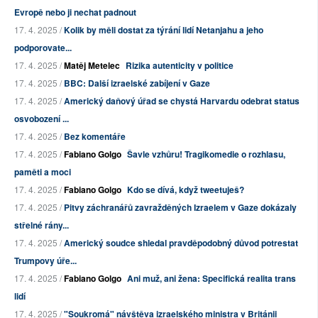
Evropě nebo ji nechat padnout
17. 4. 2025 /
Kolik by měli dostat za týrání lidí Netanjahu a jeho
podporovate...
17. 4. 2025 /
Matěj Metelec
Rizika autenticity v politice
17. 4. 2025 /
BBC: Další izraelské zabíjení v Gaze
17. 4. 2025 /
Americký daňový úřad se chystá Harvardu odebrat status
osvobození ...
17. 4. 2025 /
Bez komentáře
17. 4. 2025 /
Fabiano Golgo
Šavle vzhůru! Tragikomedie o rozhlasu,
paměti a moci
17. 4. 2025 /
Fabiano Golgo
Kdo se dívá, když tweetuješ?
17. 4. 2025 /
Pitvy záchranářů zavražděných Izraelem v Gaze dokázaly
střelné rány...
17. 4. 2025 /
Americký soudce shledal pravděpodobný důvod potrestat
Trumpovy úře...
17. 4. 2025 /
Fabiano Golgo
Ani muž, ani žena: Specifická realita trans
lidí
17. 4. 2025 /
"Soukromá" návštěva izraelského ministra v Británii