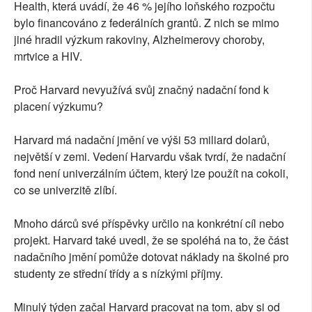
Health, která uvádí, že 46 % jejího loňského rozpočtu
bylo financováno z federálních grantů. Z nich se mimo
jiné hradil výzkum rakoviny, Alzheimerovy choroby,
mrtvice a HIV.
Proč Harvard nevyužívá svůj značný nadační fond k
placení výzkumu?
Harvard má nadační jmění ve výši 53 miliard dolarů,
největší v zemi. Vedení Harvardu však tvrdí, že nadační
fond není univerzálním účtem, který lze použít na cokoli,
co se univerzitě zlíbí.
Mnoho dárců své příspěvky určilo na konkrétní cíl nebo
projekt. Harvard také uvedl, že se spoléhá na to, že část
nadačního jmění pomůže dotovat náklady na školné pro
studenty ze střední třídy a s nízkými příjmy.
Minulý týden začal Harvard pracovat na tom, aby si od