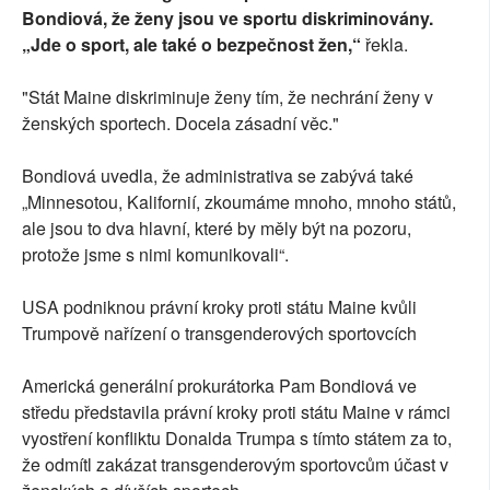
Bondiová, že ženy jsou ve sportu diskriminovány.
„Jde o sport, ale také o bezpečnost žen,“
řekla.
"Stát Maine diskriminuje ženy tím, že nechrání ženy v
ženských sportech. Docela zásadní věc."
Bondiová uvedla, že administrativa se zabývá také
„Minnesotou, Kalifornií, zkoumáme mnoho, mnoho států,
ale jsou to dva hlavní, které by měly být na pozoru,
protože jsme s nimi komunikovali“.
USA podniknou právní kroky proti státu Maine kvůli
Trumpově nařízení o transgenderových sportovcích
Americká generální prokurátorka Pam Bondiová ve
středu představila právní kroky proti státu Maine v rámci
vyostření konfliktu Donalda Trumpa s tímto státem za to,
že odmítl zakázat transgenderovým sportovcům účast v