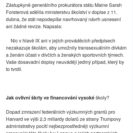
Zástupkyně generálního prokurátora státu Maine Sarah
Forsterová sdělila ministerstvu školství v dopise z 11.
dubna, že stát nepodepíše navrhovaný návrh usnesení
ani žádné revize. Napsala:
Nic v hlavě IX ani v jejích prováděcích předpisech
nezakazuje školám, aby umožnily transsexuálním dívkám
a ženám účast v dívčích a ženských sportovních týmech.
Vaše dosavadní dopisy neuvádějí jediný případ, který by
to tvrdil.
Jak ovlivní škrty ve financování vysoké
školy?
Dopad zmrazení federálních výzkumných grantů pro
Harvard ve výši 2,3 miliardy dolarů ze strany Trumpovy
administrativy pocítí nejbezprostředněji výzkumní