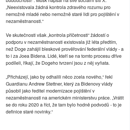
budoucnosti!“. Musk napsal na své sociální síti X.
„Neexistovala žádná kontrola zdravého rozumu pro
nemožně mladé nebo nemožně staré lidi pro pojištění v
nezaměstnanosti.“
Ve skutečnosti však „kontrola příčetnosti“ žádostí o
podporu v nezaměstnanosti existovala již léta předtím,
než Doge zahájil bleskové prověřování federální vlády - a
to i za Joea Bidena. Lidé, kteří se na tomto procesu dříve
podíleli, říkají, že Dogeho tvrzení jsou z něj vyňata.
„Přicházejí, jako by odhalili něco zcela nového,“ řekl
Guardianu Andrew Stettner, který za Bidenovy vlády
působil jako ředitel modernizace pojištění v
nezaměstnanosti na americkém ministerstvu práce. „Vrátit
se do roku 2020 a říct, že tam bylo hodně podvodů - to je
definice staré novinky.“