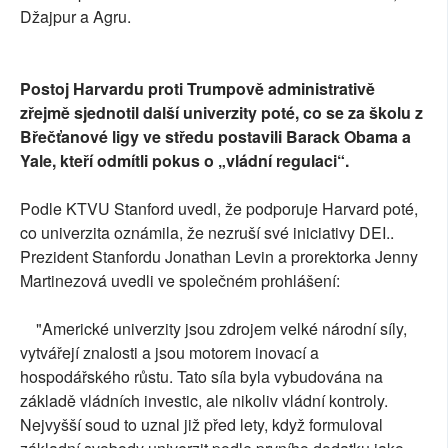
Džajpur a Agru.
Postoj Harvardu proti Trumpově administrativě
zřejmě sjednotil další univerzity poté, co se za školu z
Břečťanové ligy ve středu postavili Barack Obama a
Yale, kteří odmítli pokus o „vládní regulaci“.
Podle KTVU Stanford uvedl, že podporuje Harvard poté,
co univerzita oznámila, že nezruší své iniciativy DEI..
Prezident Stanfordu Jonathan Levin a prorektorka Jenny
Martinezová uvedli ve společném prohlášení:
"Americké univerzity jsou zdrojem velké národní síly,
vytvářejí znalosti a jsou motorem inovací a
hospodářského růstu. Tato síla byla vybudována na
základě vládních investic, ale nikoliv vládní kontroly.
Nejvyšší soud to uznal již před lety, když formuloval