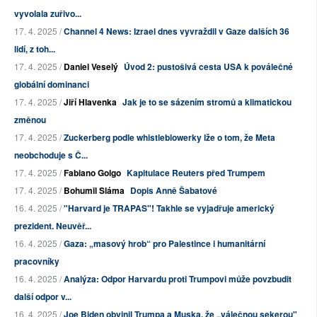
vyvolala zuřivo...
17. 4. 2025 /
Channel 4 News: Izrael dnes vyvraždil v Gaze dalších 36
lidí, z toh...
17. 4. 2025 /
Daniel Veselý
Úvod 2: pustošivá cesta USA k poválečné
globální dominanci
17. 4. 2025 /
Jiří Hlavenka
Jak je to se sázením stromů a klimatickou
změnou
17. 4. 2025 /
Zuckerberg podle whistleblowerky lže o tom, že Meta
neobchoduje s Č...
17. 4. 2025 /
Fabiano Golgo
Kapitulace Reuters před Trumpem
17. 4. 2025 /
Bohumil Sláma
Dopis Anně Šabatové
16. 4. 2025 /
"Harvard je TRAPAS"! Takhle se vyjadřuje americký
prezident. Neuvěř...
16. 4. 2025 /
Gaza: „masový hrob“ pro Palestince i humanitární
pracovníky
16. 4. 2025 /
Analýza: Odpor Harvardu proti Trumpovi může povzbudit
další odpor v...
16. 4. 2025 /
Joe Biden obvinil Trumpa a Muska, že „válečnou sekerou"