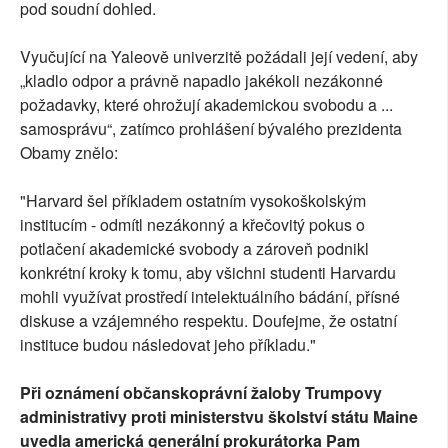
pod soudní dohled.
Vyučující na Yaleově univerzitě požádali její vedení, aby
„kladlo odpor a právně napadlo jakékoli nezákonné
požadavky, které ohrožují akademickou svobodu a ...
samosprávu“, zatímco prohlášení bývalého prezidenta
Obamy znělo:
"Harvard šel příkladem ostatním vysokoškolským
institucím - odmítl nezákonný a křečovitý pokus o
potlačení akademické svobody a zároveň podnikl
konkrétní kroky k tomu, aby všichni studenti Harvardu
mohli využívat prostředí intelektuálního bádání, přísné
diskuse a vzájemného respektu. Doufejme, že ostatní
instituce budou následovat jeho příkladu."
Při oznámení občanskoprávní žaloby Trumpovy
administrativy proti ministerstvu školství státu Maine
uvedla americká generální prokurátorka Pam