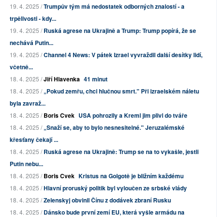
19. 4. 2025 /
Trumpův tým má nedostatek odborných znalostí - a
trpělivosti - kdy...
19. 4. 2025 /
Ruská agrese na Ukrajině a Trump: Trump popírá, že se
nechává Putin...
19. 4. 2025 /
Channel 4 News: V pátek Izrael vyvraždil další desítky lidí,
včetně...
18. 4. 2025 /
Jiří Hlavenka
41 minut
18. 4. 2025 /
„Pokud zemřu, chci hlučnou smrt." Při izraelském náletu
byla zavraž...
18. 4. 2025 /
Boris Cvek
USA pohrozily a Kreml jim plivl do tváře
18. 4. 2025 /
„Snaží se, aby to bylo nesnesitelné." Jeruzalémské
křesťany čekají ...
18. 4. 2025 /
Ruská agrese na Ukrajině: Trump se na to vykašle, jestli
Putin nebu...
18. 4. 2025 /
Boris Cvek
Kristus na Golgotě je bližním každému
18. 4. 2025 /
Hlavní proruský politik byl vyloučen ze srbské vlády
18. 4. 2025 /
Zelenskyj obvinil Čínu z dodávek zbraní Rusku
18. 4. 2025 /
Dánsko bude první zemí EU, která vyšle armádu na