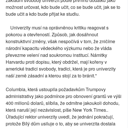
základní svobody univerzit podle prvního dodatku jako
možnost určovat, kdo bude učit, co se bude učit, jak se to
bude učit a kdo bude přijat ke studiu.
Univerzity musí na oprávněnou kritiku reagovat s
pokorou a otevřeností. Způsob, jak dosáhnout
konstruktivní změny, však nespočívá v tom, že zničíme
národní kapacitu vědeckého výzkumu nebo že vláda
převezme velení nad soukromou institucí. Námitky
Harvardu proti dopisu, který obdržel, mají kořeny v
americké tradici svobody, tradici, která je pro univerzity
naší země zásadní a kterou stojí za to bránit."
Columbia, která ustoupila požadavkům Trumpovy
administrativy jako podmínce pro obnovení grantů ve výši
400 milionů dolarů, slíbila, že odmítne jakoukoli dohodu,
která naruší její nezávislost, píše New York Times..
Úřadující rektor univerzity uvedl, že jednání pokračují,
protože Bílý dům usiluje o to, aby se univerzita dostala