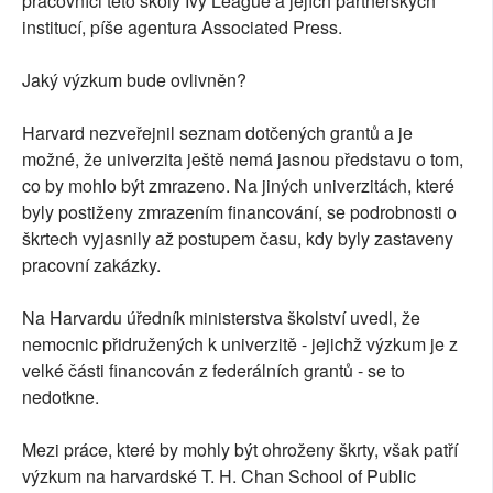
pracovníci této školy Ivy League a jejích partnerských
institucí, píše agentura Associated Press.
Jaký výzkum bude ovlivněn?
Harvard nezveřejnil seznam dotčených grantů a je
možné, že univerzita ještě nemá jasnou představu o tom,
co by mohlo být zmrazeno. Na jiných univerzitách, které
byly postiženy zmrazením financování, se podrobnosti o
škrtech vyjasnily až postupem času, kdy byly zastaveny
pracovní zakázky.
Na Harvardu úředník ministerstva školství uvedl, že
nemocnic přidružených k univerzitě - jejichž výzkum je z
velké části financován z federálních grantů - se to
nedotkne.
Mezi práce, které by mohly být ohroženy škrty, však patří
výzkum na harvardské T. H. Chan School of Public