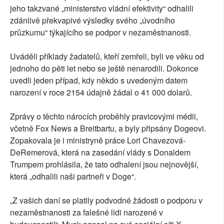
jeho takzvané „ministerstvo vládní efektivity“ odhalili
zdánlivě překvapivé výsledky svého „úvodního
průzkumu“ týkajícího se podpor v nezaměstnanosti.
Uváděli příklady žadatelů, kteří zemřeli, byli ve věku od
jednoho do pěti let nebo se ještě nenarodili. Dokonce
uvedli jeden případ, kdy někdo s uvedeným datem
narození v roce 2154 údajně žádal o 41 000 dolarů.
Zprávy o těchto nárocích proběhly pravicovými médii,
včetně Fox News a Breitbartu, a byly připsány Dogeovi.
Zopakovala je i ministryně práce Lori Chavezová-
DeRemerová, která na zasedání vlády s Donaldem
Trumpem prohlásila, že tato odhalení jsou nejnovější,
která „odhalili naši partneři v Doge“.
„Z vašich daní se platily podvodné žádosti o podporu v
nezaměstnanosti za falešné lidi narozené v