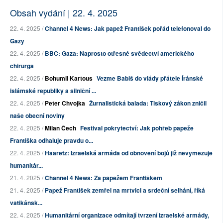
Obsah vydání | 22. 4. 2025
22. 4. 2025 /
Channel 4 News: Jak papež František pořád telefonoval do
Gazy
22. 4. 2025 /
BBC: Gaza: Naprosto otřesné svědectví amerického
chirurga
22. 4. 2025 /
Bohumil Kartous
Vezme Babiš do vlády přátele Íránské
islámské republiky a silniční ...
22. 4. 2025 /
Peter Chvojka
Žurnalistická balada: Tiskový zákon zničil
naše obecní noviny
22. 4. 2025 /
Milan Čech
Festival pokrytectví: Jak pohřeb papeže
Františka odhaluje pravdu o...
22. 4. 2025 /
Haaretz: Izraelská armáda od obnovení bojů již nevymezuje
humanitár...
21. 4. 2025 /
Channel 4 News: Za papežem Františkem
21. 4. 2025 /
Papež František zemřel na mrtvici a srdeční selhání, říká
vatikánsk...
22. 4. 2025 /
Humanitární organizace odmítají tvrzení izraelské armády,