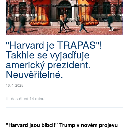
SOCIÁLNÍ SÍTĚ
RUBRIKY
PLNÁ VERZE STRÁNEK
"Harvard je TRAPAS"!
Takhle se vyjadřuje
americký prezident.
Neuvěřitelné.
16. 4. 2025
čas čtení 14 minut
"Harvard jsou blbci!" Trump v novém projevu