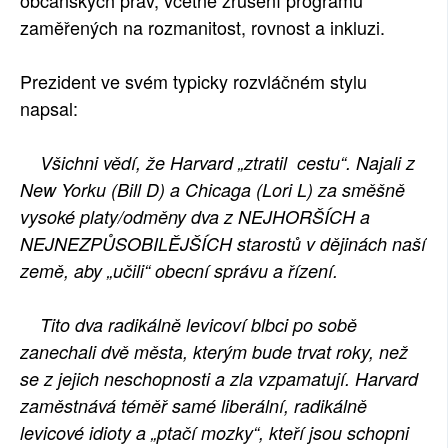
občanských práv, včetně zrušení programů
zaměřených na rozmanitost, rovnost a inkluzi.
Prezident ve svém typicky rozvláčném stylu
napsal:
Všichni vědí, že Harvard „ztratil cestu“. Najali z
New Yorku (Bill D) a Chicaga (Lori L) za směšně
vysoké platy/odměny dva z NEJHORŠÍCH a
NEJNEZPŮSOBILĚJŠÍCH starostů v dějinách naší
země, aby „učili“ obecní správu a řízení.
Tito dva radikálně levicoví blbci po sobě
zanechali dvě města, kterým bude trvat roky, než
se z jejich neschopnosti a zla vzpamatují. Harvard
zaměstnává téměř samé liberální, radikálně
levicové idioty a „ptačí mozky“, kteří jsou schopni