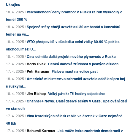
Ukrajinu
18. 4. 2025 /
Velkoobchodní ceny brambor v Rusku za rok vyskočily o
téměř 300 %
18. 4. 2025 /
Spojené státy chtějí uzavřít asi 30 ambasád a konzulátů
téměř na vš...
18. 4. 2025 /
WTO předpovídá v důsledku celní války 80-90 % pokles
obchodu mezi U...
18. 4. 2025 /
Čína odmítla další projekt nového plynovodu z Ruska
17. 4. 2025 /
Boris Cvek
Česká daňová zrůdnost v jasných číslech
17. 4. 2025 /
Petr Haraším
Fialova mast na voliče past
18. 4. 2025 /
Americké ministerstvo zahraničí uzavřelo oddělení pro boj
s ruskými...
18. 4. 2025 /
Jim Bishop
Velký pátek: Tři hodiny odpoledne
17. 4. 2025 /
Channel 4 News: Další děsivé scény v Gaze: Upalování dětí
ve stanech
17. 4. 2025 /
Vlna izraelských náletů zabila ve čtvrtek v Gaze nejméně
40 lidí
17. 4. 2025 /
Bohumil Kartous
Jak může Irsko zachránit demokracii v