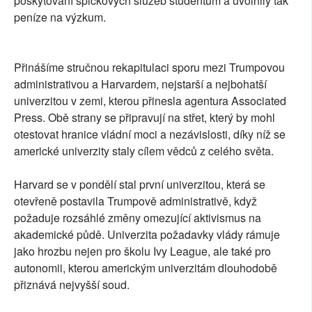
poskytování špičkových služeb studentům a uvolnily tak
peníze na výzkum.
Přinášíme stručnou rekapitulaci sporu mezi Trumpovou
administrativou a Harvardem, nejstarší a nejbohatší
univerzitou v zemi, kterou přinesla agentura Associated
Press. Obě strany se připravují na střet, který by mohl
otestovat hranice vládní moci a nezávislosti, díky níž se
americké univerzity staly cílem vědců z celého světa.
Harvard se v pondělí stal první univerzitou, která se
otevřeně postavila Trumpově administrativě, když
požaduje rozsáhlé změny omezující aktivismus na
akademické půdě. Univerzita požadavky vlády rámuje
jako hrozbu nejen pro školu Ivy League, ale také pro
autonomii, kterou americkým univerzitám dlouhodobě
přiznává nejvyšší soud.