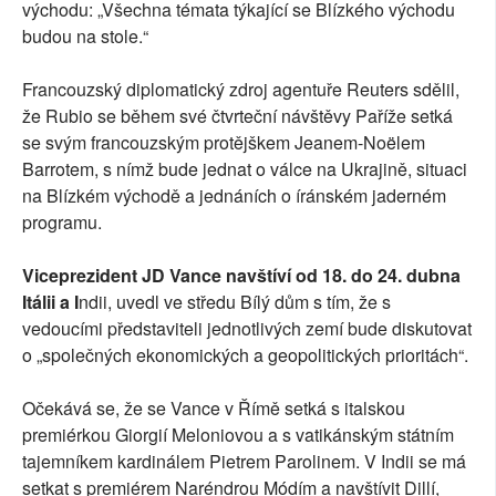
východu: „Všechna témata týkající se Blízkého východu
budou na stole.“
Francouzský diplomatický zdroj agentuře Reuters sdělil,
že Rubio se během své čtvrteční návštěvy Paříže setká
se svým francouzským protějškem Jeanem-Noëlem
Barrotem, s nímž bude jednat o válce na Ukrajině, situaci
na Blízkém východě a jednáních o íránském jaderném
programu.
Viceprezident JD Vance navštíví od 18. do 24. dubna
Itálii a I
ndii, uvedl ve středu Bílý dům s tím, že s
vedoucími představiteli jednotlivých zemí bude diskutovat
o „společných ekonomických a geopolitických prioritách“.
Očekává se, že se Vance v Římě setká s italskou
premiérkou Giorgií Meloniovou a s vatikánským státním
tajemníkem kardinálem Pietrem Parolinem. V Indii se má
setkat s premiérem Naréndrou Módím a navštívit Dillí,