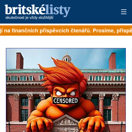
 na finančních příspěvcích čtenářů. Prosíme, přispějte
PŘIHLÁSIT
AKTUÁLNÍ VYDÁNÍ
ARCHIV
ROZHOVORY
TÉMATA
NEJČTENĚJŠÍ ZA 7 DNÍ
AUTOŘI
PŘÍSPĚVKY NA PROVOZ