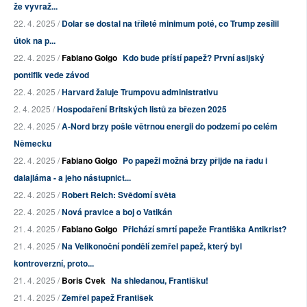
že vyvraž...
22. 4. 2025 /
Dolar se dostal na tříleté minimum poté, co Trump zesílil
útok na p...
22. 4. 2025 /
Fabiano Golgo
Kdo bude příští papež? První asijský
pontifik vede závod
22. 4. 2025 /
Harvard žaluje Trumpovu administrativu
2. 4. 2025 /
Hospodaření Britských listů za březen 2025
22. 4. 2025 /
A-Nord brzy pošle větrnou energii do podzemí po celém
Německu
22. 4. 2025 /
Fabiano Golgo
Po papeži možná brzy přijde na řadu i
dalajláma - a jeho nástupnict...
22. 4. 2025 /
Robert Reich: Svědomí světa
22. 4. 2025 /
Nová pravice a boj o Vatikán
21. 4. 2025 /
Fabiano Golgo
Přichází smrtí papeže Františka Antikrist?
21. 4. 2025 /
Na Velikonoční pondělí zemřel papež, který byl
kontroverzní, proto...
21. 4. 2025 /
Boris Cvek
Na shledanou, Františku!
21. 4. 2025 /
Zemřel papež František