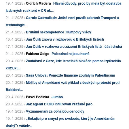
19. 4. 2025 /
Oldřich Maděra
Hlavní důvody, proč by měla být dostavba
jaderných reaktorů v ČR ok...
21. 4. 2025 /
Carole Cadwalladr: Ještě není pozdě zabránit Trumpovi a
technologic...
21. 4. 2025 /
Brutální nekompetence Trumpovy vlády
16. 4. 2025 /
Jan Čulík znovu v rozhovoru o Britských listech
17. 4. 2025 /
Jan Čulík v rozhovoru o zázemí Britských listů - část druhá
21. 4. 2025 /
Fabiano Golgo
Palestinci nejsou hosté
20. 4. 2025 /
Zoufalství v Gaze, kde izraelská blokáda pomoci způsobila
krizi, kt...
20. 4. 2025 /
Saša Uhlová: Pomozte finančně zoufalým Palestincům
20. 4. 2025 /
Měli by si Američané vzít příklad z českých protestů proti
Babišovi...
20. 4. 2025 /
Pavel Pečínka
Jumbo
20. 4. 2025 /
Jak agenti z KGB infiltrovali Pražské jaro
19. 4. 2025 /
Vyznamenání za obhajobu genocidy
19. 4. 2025 /
„Šokující pro smysl pro svobodu, který je Američanům
drahý": vášniv...