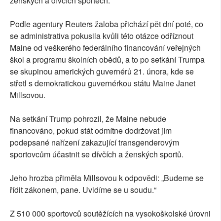
ženských a dívčích sportech.
Podle agentury Reuters žaloba přichází pět dní poté, co
se administrativa pokusila kvůli této otázce odříznout
Maine od veškerého federálního financování veřejných
škol a programu školních obědů, a to po setkání Trumpa
se skupinou amerických guvernérů 21. února, kde se
střetl s demokratickou guvernérkou státu Maine Janet
Millsovou.
Na setkání Trump pohrozil, že Maine nebude
financováno, pokud stát odmítne dodržovat jím
podepsané nařízení zakazující transgenderovým
sportovcům účastnit se dívčích a ženských sportů.
Jeho hrozba přiměla Millsovou k odpovědi: „Budeme se
řídit zákonem, pane. Uvidíme se u soudu.“
Z 510 000 sportovců soutěžících na vysokoškolské úrovni