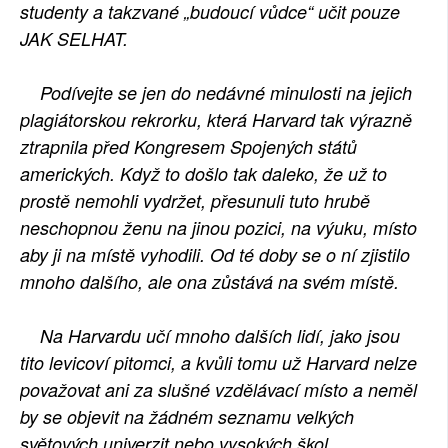
studenty a takzvané „budoucí vůdce“ učit pouze
JAK SELHAT.
Podívejte se jen do nedávné minulosti na jejich
plagiátorskou rekrorku, která Harvard tak výrazně
ztrapnila před Kongresem Spojených států
amerických. Když to došlo tak daleko, že už to
prostě nemohli vydržet, přesunuli tuto hrubě
neschopnou ženu na jinou pozici, na výuku, místo
aby ji na místě vyhodili. Od té doby se o ní zjistilo
mnoho dalšího, ale ona zůstává na svém místě.
Na Harvardu učí mnoho dalších lidí, jako jsou
tito levicoví pitomci, a kvůli tomu už Harvard nelze
považovat ani za slušné vzdělávací místo a neměl
by se objevit na žádném seznamu velkých
světových univerzit nebo vysokých škol.