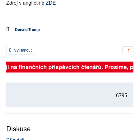
Zdroj v angličtině
ZDE
Donald Trump
-1
Vytisknout
jí na finančních příspěvcích čtenářů. Prosíme, přispěj
6795
Diskuse
Přihlásit