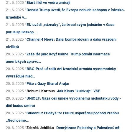
21. 6. 2025 /
Starší lidi ve vedru umírají
21. 6. 2025 /
Donald Trump uvedl, že Evropa nebude schopna v íránsko-
izraelské v...
21. 6. 2025 /
EU uvádí „náznaky“, že Izrael svým jednáním v Gaze
porušuje lidskop...
21. 6. 2025 /
Channel 4 News: Další bombardování a další vraždění
civilistů
20. 6. 2025 /
Zase lže jako když tiskne. Trump odmítl informace
amerických zpravo...
20. 6. 2025 /
BBC:Proč už tolik dní izraelská armáda systematicky
vyvražďuje hlad...
20. 6. 2025 /
Píše z Gazy Sharaf Araja:
20. 6. 2025 /
Bohumil Kartous
Jak Klaus "kultivuje" VŠE
20. 6. 2025 /
UNICEF: Gaza čelí uměle vyvolanému nedostatku vody -
děti budou umírat
20. 6. 2025 /
Studenti z Fridays for Future uspořádali pochod Prahou.
,,Nechceme...
20. 6. 2025 /
Zdeněk Jehlička
Demýtizace Palestiny a Palestinců #6: