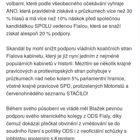
volbami, které podle všeobecného očekávání vyhraje
ANO, která pravidelně získává v průzkumech více než 30
% hlasů a má více než 10% náskok před společnou
kandidátkou SPOLU vedenou Fialou, která se snaží
získat alespoň 20 % podpory.
Skandál by mohl snížit podporu vládních koaličních stran
Fialova kabinetu, který je již nyní jedním z nejméně
populárních kabinetů v historii. Mezitím se několik krajně
pravicových a protievropských stran pohybuje v
průzkumech nad nebo kolem 5% parlamentní hranice,
včetně krajně pravicové SPD, protizelených Motoristů a
červenohnědého seznamu STAČILO!
Během svého působení ve vládě měl Blažek pevnou
podporu svého stranického kolegy z ODS Fialy, díky
čemuž dokázal přečkat obvinění z vměšování se do
soudního řízení s politiky ODS i z neoficiální schůzky s
lobbistou spojeným s Kremlem.