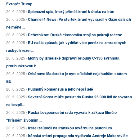
Evropě: Trump ...
20. 6. 2025 /
Špionážní spis, který přiměl Izrael k útoku na Írán
20. 6. 2025 /
Channel 4 News: Ve čtvrtek Izrael vyvraždil v Gaze dalších
nejméně ...
20. 6. 2025 /
Rešetnikov: Ruská ekonomika stojí na pokraji recese
20. 6. 2025 /
EU našla způsob, jak vydělat více peněz na zmrazených
ruských rezer...
20. 6. 2025 /
Mohly by izraelské dopravní letouny C-130 svrhnout
protibunkrovou b...
20. 6. 2025 /
Orbánovo Maďarsko je nyní oficiálně nejchudším státem
EU
20. 6. 2025 /
Putinský konsensus a jeho nepřátelé
20. 6. 2025 /
Severní Korea může poslat do Ruska 25 000 lidí do továren
na bezpil...
20. 6. 2025 /
Ruská bezpečnostní rada vyzvala k zákazu filmů o
"hříšném životním ...
20. 6. 2025 /
Izrael zaútočil na íránskou továrnu na plutonium
20. 6. 2025 /
Íránská státní propaganda vydávala Andreje Makareviče