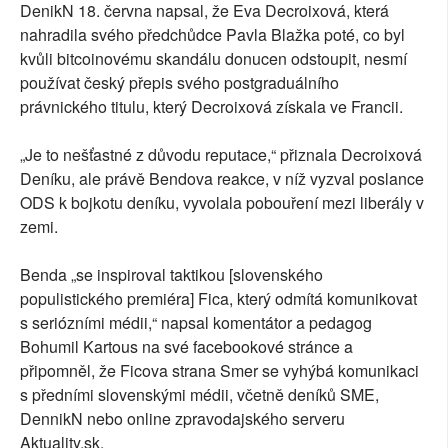
DenikN 18. června napsal, že Eva Decroixová, která
nahradila svého předchůdce Pavla Blažka poté, co byl
kvůli bitcoinovému skandálu donucen odstoupit, nesmí
používat český přepis svého postgraduálního
právnického titulu, který Decroixová získala ve Francii.
„Je to nešťastné z důvodu reputace,“ přiznala Decroixová
Deníku, ale právě Bendova reakce, v níž vyzval poslance
ODS k bojkotu deníku, vyvolala pobouření mezi liberály v
zemi.
Benda „se inspiroval taktikou [slovenského
populistického premiéra] Fica, který odmítá komunikovat
s seriózními médii,“ napsal komentátor a pedagog
Bohumil Kartous na své facebookové stránce a
připomněl, že Ficova strana Smer se vyhýbá komunikaci
s předními slovenskými médii, včetně deníků SME,
DennikN nebo online zpravodajského serveru
Aktuality.sk.