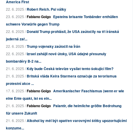
America First
22. 6. 2025 /
Robert Reich. Psi války
23. 6. 2025 /
Fabiano Golgo
Epsteins brisante Tonbänder enthüllen
schwere Vorwürfe gegen Trump
22. 6. 2025 /
Donald Trump prohlásil, že USA zaútočily na tři íránská
jaderná zař...
22. 6. 2025 /
Trump vojensky zaútočil na Írán
22. 6. 2025 /
Izrael zahájil nové útoky, USA údajně přesunuly
bombardéry B-2 na...
21. 6. 2025 /
Kdy bude Česká televize vysílat tento šokující film?
21. 6. 2025 /
Britská vláda Keira Starmera označuje za terorismus
protestní akce ...
17. 6. 2025 /
Fabiano Golgo
Amerikanischer Faschismus (wenn er wie
eine Ente quakt, ist es ein...
21. 6. 2025 /
Fabiano Golgo
Palantir, die heimliche größte Bedrohung
für unsere Zukunft
21. 6. 2025 /
Alkohol by měl být opatřen varovnými štítky upozorňujícími
konzume...