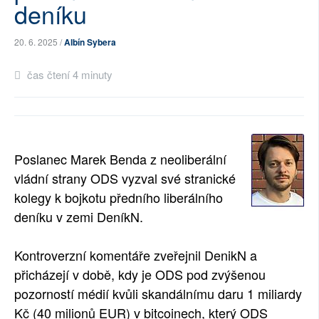
deníku
20. 6. 2025 /
Albín Sybera
čas čtení 4 minuty
Poslanec Marek Benda z neoliberální
vládní strany ODS vyzval své stranické
kolegy k bojkotu předního liberálního
deníku v zemi DeníkN.
Kontroverzní komentáře zveřejnil DenikN a
přicházejí v době, kdy je ODS pod zvýšenou
pozorností médií kvůli skandálnímu daru 1 miliardy
Kč (40 milionů EUR) v bitcoinech, který ODS