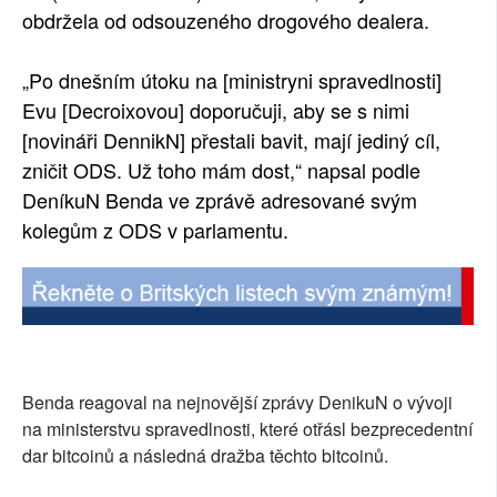
obdržela od odsouzeného drogového dealera.
„Po dnešním útoku na [ministryni spravedlnosti]
Evu [Decroixovou] doporučuji, aby se s nimi
[novináři DennikN] přestali bavit, mají jediný cíl,
zničit ODS. Už toho mám dost,“ napsal podle
DeníkuN Benda ve zprávě adresované svým
kolegům z ODS v parlamentu.
Benda reagoval na nejnovější zprávy DenikuN o vývoji
na ministerstvu spravedlnosti, které otřásl bezprecedentní
dar bitcoinů a následná dražba těchto bitcoinů.