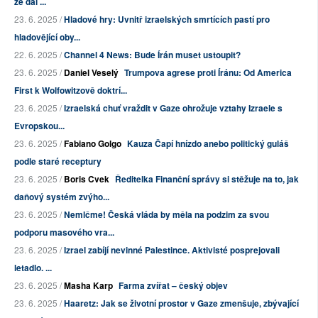
že dál ...
23. 6. 2025 /
Hladové hry: Uvnitř izraelských smrtících pastí pro
hladovějící oby...
22. 6. 2025 /
Channel 4 News: Bude Írán muset ustoupit?
23. 6. 2025 /
Daniel Veselý
Trumpova agrese proti Íránu: Od America
First k Wolfowitzově doktrí...
23. 6. 2025 /
Izraelská chuť vraždit v Gaze ohrožuje vztahy Izraele s
Evropskou...
23. 6. 2025 /
Fabiano Golgo
Kauza Čapí hnízdo anebo politický guláš
podle staré receptury
23. 6. 2025 /
Boris Cvek
Ředitelka Finanční správy si stěžuje na to, jak
daňový systém zvýho...
23. 6. 2025 /
Nemlčme! Česká vláda by měla na podzim za svou
podporu masového vra...
23. 6. 2025 /
Izrael zabíjí nevinné Palestince. Aktivisté posprejovali
letadlo. ...
23. 6. 2025 /
Masha Karp
Farma zvířat – český objev
23. 6. 2025 /
Haaretz: Jak se životní prostor v Gaze zmenšuje, zbývající