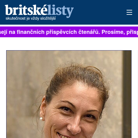
ejí na finančních příspěvcích čtenářů. Prosíme, přispě
PŘIHLÁSIT
AKTUÁLNÍ VYDÁNÍ
ARCHIV
ROZHOVORY
TÉMATA
NEJČTENĚJŠÍ ZA 7 DNÍ
AUTOŘI
PŘÍSPĚVKY NA PROVOZ