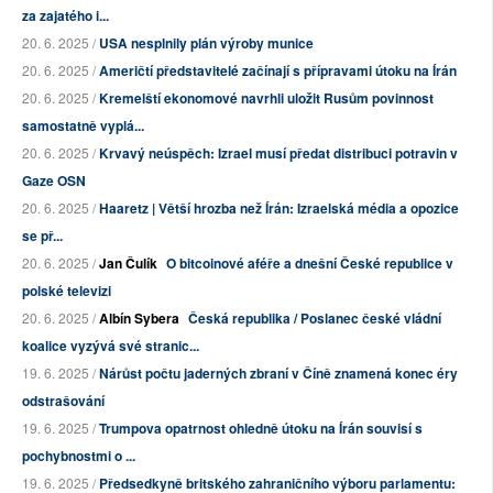
za zajatého i...
20. 6. 2025 /
USA nesplnily plán výroby munice
20. 6. 2025 /
Američtí představitelé začínají s přípravami útoku na Írán
20. 6. 2025 /
Kremelští ekonomové navrhli uložit Rusům povinnost
samostatně vyplá...
20. 6. 2025 /
Krvavý neúspěch: Izrael musí předat distribuci potravin v
Gaze OSN
20. 6. 2025 /
Haaretz | Větší hrozba než Írán: Izraelská média a opozice
se př...
20. 6. 2025 /
Jan Čulík
O bitcoinové aféře a dnešní České republice v
polské televizi
20. 6. 2025 /
Albín Sybera
Česká republika / Poslanec české vládní
koalice vyzývá své stranic...
19. 6. 2025 /
Nárůst počtu jaderných zbraní v Číně znamená konec éry
odstrašování
19. 6. 2025 /
Trumpova opatrnost ohledně útoku na Írán souvisí s
pochybnostmi o ...
19. 6. 2025 /
Předsedkyně britského zahraničního výboru parlamentu: