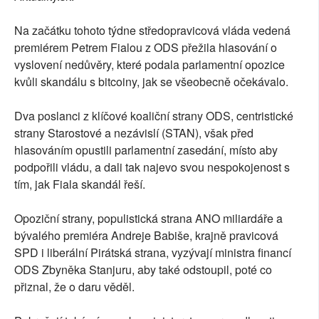
Na začátku tohoto týdne středopravicová vláda vedená
premiérem Petrem Fialou z ODS přežila hlasování o
vyslovení nedůvěry, které podala parlamentní opozice
kvůli skandálu s bitcoiny, jak se všeobecně očekávalo.
Dva poslanci z klíčové koaliční strany ODS, centristické
strany Starostové a nezávislí (STAN), však před
hlasováním opustili parlamentní zasedání, místo aby
podpořili vládu, a dali tak najevo svou nespokojenost s
tím, jak Fiala skandál řeší.
Opoziční strany, populistická strana ANO miliardáře a
bývalého premiéra Andreje Babiše, krajně pravicová
SPD i liberální Pirátská strana, vyzývají ministra financí
ODS Zbyněka Stanjuru, aby také odstoupil, poté co
přiznal, že o daru věděl.