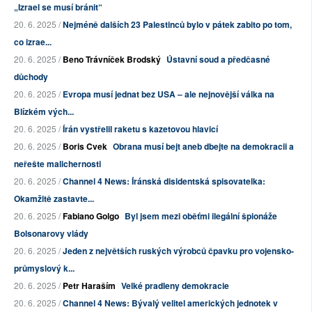
„Izrael se musí bránit“
20. 6. 2025 /
Nejméně dalších 23 Palestinců bylo v pátek zabito po tom,
co izrae...
20. 6. 2025 /
Beno Trávníček Brodský
Ústavní soud a předčasné
důchody
20. 6. 2025 /
Evropa musí jednat bez USA – ale nejnovější válka na
Blízkém vých...
20. 6. 2025 /
Írán vystřelil raketu s kazetovou hlavicí
20. 6. 2025 /
Boris Cvek
Obrana musí bejt aneb dbejte na demokracii a
neřešte malichernosti
20. 6. 2025 /
Channel 4 News: Íránská disidentská spisovatelka:
Okamžitě zastavte...
20. 6. 2025 /
Fabiano Golgo
Byl jsem mezi oběťmi ilegální špionáže
Bolsonarovy vlády
20. 6. 2025 /
Jeden z největších ruských výrobců čpavku pro vojensko-
průmyslový k...
20. 6. 2025 /
Petr Haraším
Velké pradleny demokracie
20. 6. 2025 /
Channel 4 News: Bývalý velitel amerických jednotek v