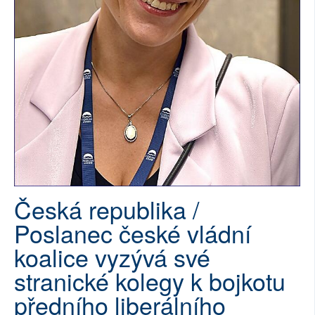
SOCIÁLNÍ SÍTĚ
RUBRIKY
PLNÁ VERZE STRÁNEK
Česká republika /
Poslanec české vládní
koalice vyzývá své
stranické kolegy k bojkotu
předního liberálního