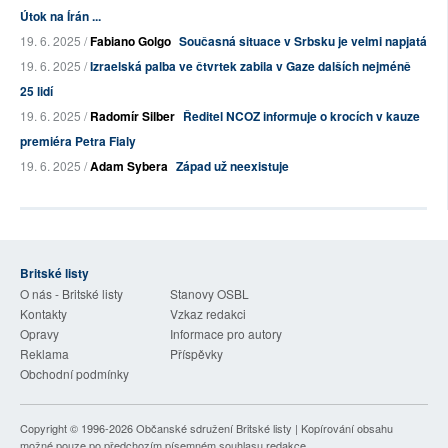
Útok na Írán ...
19. 6. 2025 /
Fabiano Golgo
Současná situace v Srbsku je velmi napjatá
19. 6. 2025 /
Izraelská palba ve čtvrtek zabila v Gaze dalších nejméně
25 lidí
19. 6. 2025 /
Radomír Silber
Ředitel NCOZ informuje o krocích v kauze
premiéra Petra Fialy
19. 6. 2025 /
Adam Sybera
Západ už neexistuje
Britské listy
O nás - Britské listy
Stanovy OSBL
Kontakty
Vzkaz redakci
Opravy
Informace pro autory
Reklama
Příspěvky
Obchodní podmínky
Copyright © 1996-2026
Občanské sdružení Britské listy
| Kopírování obsahu
možné pouze po předchozím písemném souhlasu redakce.