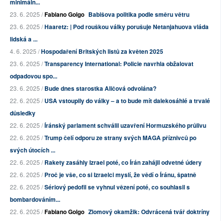
minimáln...
23. 6. 2025 /
Fabiano Golgo
Babišova politika podle směru větru
23. 6. 2025 /
Haaretz: | Pod rouškou války porušuje Netanjahuova vláda
lidská a ...
4. 6. 2025 /
Hospodaření Britských listů za květen 2025
23. 6. 2025 /
Transparency International: Policie navrhla obžalovat
odpadovou spo...
23. 6. 2025 /
Bude dnes starostka Aličová odvolána?
22. 6. 2025 /
USA vstoupily do války – a to bude mít dalekosáhlé a trvalé
důsledky
22. 6. 2025 /
Íránský parlament schválil uzavření Hormuzského průlivu
22. 6. 2025 /
Trump čelí odporu ze strany svých MAGA příznivců po
svých útocích ...
22. 6. 2025 /
Rakety zasáhly Izrael poté, co Írán zahájil odvetné údery
22. 6. 2025 /
Proč je vše, co si Izraelci myslí, že vědí o Íránu, špatně
22. 6. 2025 /
Sériový pedofil se vyhnul vězení poté, co souhlasil s
bombardováním...
22. 6. 2025 /
Fabiano Golgo
Zlomový okamžik: Odvrácená tvář doktríny