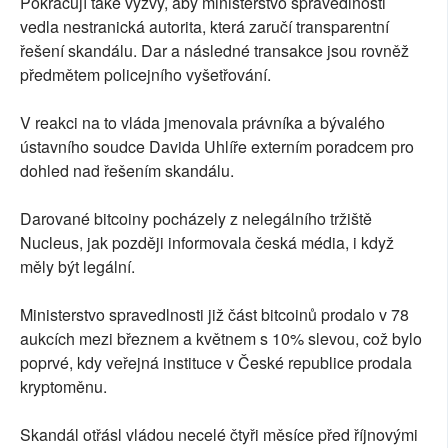
Pokračují také výzvy, aby ministerstvo spravedlnosti
vedla nestranická autorita, která zaručí transparentní
řešení skandálu. Dar a následné transakce jsou rovněž
předmětem policejního vyšetřování.
V reakci na to vláda jmenovala právníka a bývalého
ústavního soudce Davida Uhlíře externím poradcem pro
dohled nad řešením skandálu.
Darované bitcoiny pocházely z nelegálního tržiště
Nucleus, jak později informovala česká média, i když
měly být legální.
Ministerstvo spravedlnosti již část bitcoinů prodalo v 78
aukcích mezi březnem a květnem s 10% slevou, což bylo
poprvé, kdy veřejná instituce v České republice prodala
kryptoměnu.
Skandál otřásl vládou necelé čtyři měsíce před říjnovými