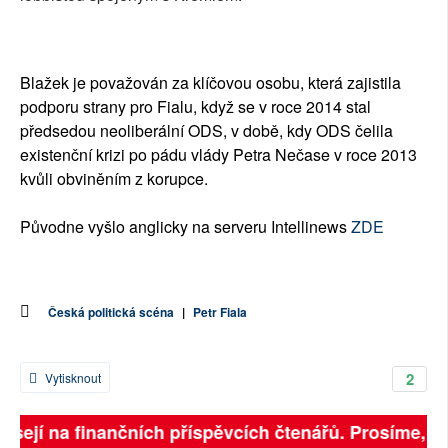
Blažek je považován za klíčovou osobu, která zajistila
podporu strany pro Fialu, když se v roce 2014 stal
předsedou neoliberální ODS, v době, kdy ODS čelila
existenční krizi po pádu vlády Petra Nečase v roce 2013
kvůli obviněním z korupce.
Původne vyšlo anglicky na serveru Intellinews
ZDE
Česká politická scéna
|
Petr Fiala
2
Vytisknout
isejí na finančních příspěvcích čtenářů. Prosíme, přis