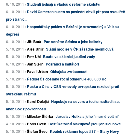
6. 10. 2011 /
Studenti jednají s vládou o reformě školství
6. 10. 2011 /
David Cameron nucen na poslední chvíli přepsat svou řeč
pro stranic...
6. 10. 2011 /
Hospodářský pokles v Británii je srovnatelný s Velkou
depresí
6. 10. 2011 /
Jiří Baťa
Pan senátor Štětina a jeho bolístky
5. 10. 2011 /
Aleš Uhlíř
Státní moc se v ČR zásadně neomlouvá
5. 10. 2011 /
Petr Uhl
Bouře ve sklenici justiční vody
6. 10. 2011 /
Jan Stern
Posránci a imitátoři
6. 10. 2011 /
Pavel Urban
Obhajoba zvrácenosti
5. 10. 2011 /
Ředitel ČT dostane roční odměnu 4 400 000 Kč
5. 10. 2011 /
Rusko a Čína v OSN vetovaly evropskou rezoluci proti
syrskému režimu
5. 10. 2011 /
Karel Dolejší
Nepokoje na severu a touha nadřadit se,
aneb Šok z povrchnosti
5. 10. 2011 /
Miloslav Štěrba
Jaroslav Hutka a jeho "marné volání"
4. 10. 2011 /
Boris Cvek
Čeští katoličtí biskupové jsou jen slouhové
5. 10. 2011 /
Štefan Švec
Koutek reklamní tuposti 37 -- Starý Nový