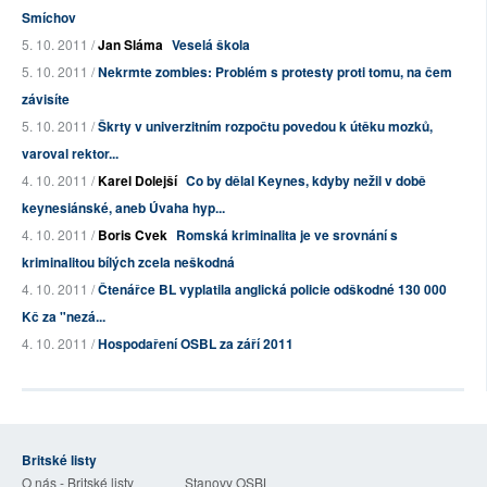
Smíchov
5. 10. 2011 /
Jan Sláma
Veselá škola
5. 10. 2011 /
Nekrmte zombies: Problém s protesty proti tomu, na čem
závisíte
5. 10. 2011 /
Škrty v univerzitním rozpočtu povedou k útěku mozků,
varoval rektor...
4. 10. 2011 /
Karel Dolejší
Co by dělal Keynes, kdyby nežil v době
keynesiánské, aneb Úvaha hyp...
4. 10. 2011 /
Boris Cvek
Romská kriminalita je ve srovnání s
kriminalitou bílých zcela neškodná
4. 10. 2011 /
Čtenářce BL vyplatila anglická policie odškodné 130 000
Kč za "nezá...
4. 10. 2011 /
Hospodaření OSBL za září 2011
Britské listy
O nás - Britské listy
Stanovy OSBL