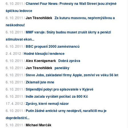
6. 10. 2011 /
Channel Four News: Protesty na Wall Street jsou zřejmě
špičkou ledovce
6. 10. 2011 /
Jan Těsnohlídek
Za kuturu masovou, nepřemýšlivou a
neškodnou!
6. 10. 2011 /
MMF varuje: Státy budou muset zrušit škrty a penězi
stimulovat ekon...
6. 10. 2011 /
BBC propustí 2000 zaměstnanců
2. 4. 2012 /
Hodně klesající tendence
6. 10. 2011 /
Alex Koenigsmark
Dobrá zpráva
6. 10. 2011 /
Jan Těsnohlídek
paneláky
6. 10. 2011 /
Steve Jobs, zakladatel firmy Apple, zemřel ve věku 56 let
6. 10. 2011 /
Zklamali jste mne
6. 10. 2011 /
Stipendijní pobyt pro spisovatele v Kyjevě
6. 10. 2011 /
Indie začala vyrábět počítač za 800 Kč
17. 4. 2012 /
Zprávy, které nemají názor
6. 10. 2011 /
Putin žádné antické urny neobjevil, narafičili mu je
doprdelističtí...
5. 10. 2011 /
Michael Marčák