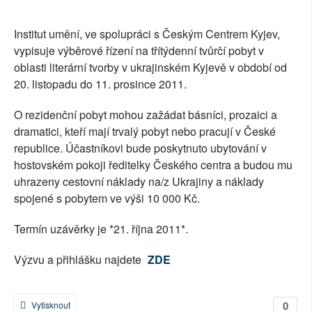
SOCIÁLNÍ SÍTĚ
Institut umění, ve spolupráci s Českým Centrem Kyjev,
RUBRIKY
vypisuje výběrové řízení na třítýdenní tvůrčí pobyt v
oblasti literární tvorby v ukrajinském Kyjevě v období od
PLNÁ VERZE STRÁNEK
20. listopadu do 11. prosince 2011.
O rezidenční pobyt mohou zažádat básníci, prozaici a
dramatici, kteří mají trvalý pobyt nebo pracují v České
republice. Účastníkovi bude poskytnuto ubytování v
hostovském pokoji ředitelky Českého centra a budou mu
uhrazeny cestovní náklady na/z Ukrajiny a náklady
spojené s pobytem ve výši 10 000 Kč.
Termín uzávěrky je *21. října 2011*.
Výzvu a přihlášku najdete
ZDE
0
Vytisknout