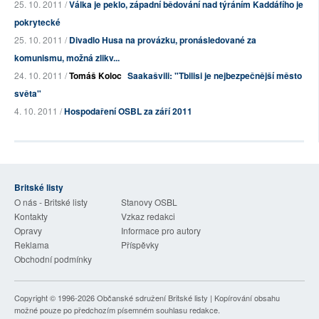
25. 10. 2011 /
Válka je peklo, západní bědování nad týráním Kaddáfího je
pokrytecké
25. 10. 2011 /
Divadlo Husa na provázku, pronásledované za
komunismu, možná zlikv...
24. 10. 2011 /
Tomáš Koloc
Saakašvili: "Tbilisi je nejbezpečnější město
světa"
4. 10. 2011 /
Hospodaření OSBL za září 2011
Britské listy
O nás - Britské listy
Stanovy OSBL
Kontakty
Vzkaz redakci
Opravy
Informace pro autory
Reklama
Příspěvky
Obchodní podmínky
Copyright © 1996-2026
Občanské sdružení Britské listy
| Kopírování obsahu
možné pouze po předchozím písemném souhlasu redakce.