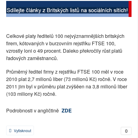
SOCIÁLNÍ SÍTĚ
RUBRIKY
Celkové platy ředitelů 100 nejvýznamnějších britských
PLNÁ VERZE STRÁNEK
firem, kótovaných v burzovním rejstříku FTSE 100,
vzrostly loni o 49 procent. Daleko překročily růst platů
řadových zaměstnanců.
Průměrný ředitel firmy z rejstříku FTSE 100 měl v roce
2010 plat 2,7 milionů liber (73 milionů Kč) ročně. V roce
2011 jim byl v průměru plat zvýšěen na 3,8 milionů liber
(103 miliony Kč) ročně.
Podrobnosti v angličtině
ZDE
0
Vytisknout