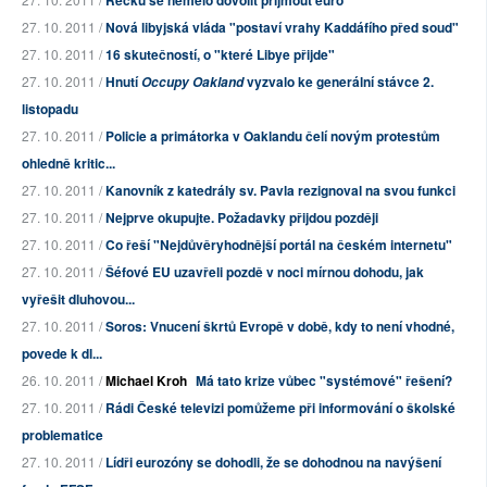
Řecku se nemělo dovolit přijmout euro
27. 10. 2011 /
Nová libyjská vláda "postaví vrahy Kaddáfího před soud"
27. 10. 2011 /
16 skutečností, o "které Libye přijde"
27. 10. 2011 /
Hnutí
vyzvalo ke generální stávce 2.
Occupy Oakland
listopadu
27. 10. 2011 /
Policie a primátorka v Oaklandu čelí novým protestům
ohledně kritic...
27. 10. 2011 /
Kanovník z katedrály sv. Pavla rezignoval na svou funkci
27. 10. 2011 /
Nejprve okupujte. Požadavky přijdou později
27. 10. 2011 /
Co řeší "Nejdůvěryhodnější portál na českém internetu"
27. 10. 2011 /
Šéfové EU uzavřeli pozdě v noci mírnou dohodu, jak
vyřešit dluhovou...
27. 10. 2011 /
Soros: Vnucení škrtů Evropě v době, kdy to není vhodné,
povede k dl...
26. 10. 2011 /
Michael Kroh
Má tato krize vůbec "systémové" řešení?
27. 10. 2011 /
Rádi České televizi pomůžeme při informování o školské
problematice
27. 10. 2011 /
Lídři eurozóny se dohodli, že se dohodnou na navýšení