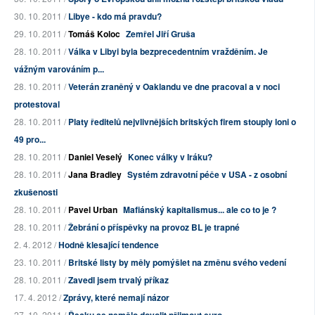
30. 10. 2011 /
Libye - kdo má pravdu?
29. 10. 2011 /
Tomáš Koloc
Zemřel Jiří Gruša
28. 10. 2011 /
Válka v Libyi byla bezprecedentním vražděním. Je
vážným varováním p...
28. 10. 2011 /
Veterán zraněný v Oaklandu ve dne pracoval a v noci
protestoval
28. 10. 2011 /
Platy ředitelů nejvlivnějších britských firem stouply loni o
49 pro...
28. 10. 2011 /
Daniel Veselý
Konec války v Iráku?
28. 10. 2011 /
Jana Bradley
Systém zdravotní péče v USA - z osobní
zkušenosti
28. 10. 2011 /
Pavel Urban
Mafiánský kapitalismus... ale co to je ?
28. 10. 2011 /
Žebrání o příspěvky na provoz BL je trapné
2. 4. 2012 /
Hodně klesající tendence
23. 10. 2011 /
Britské listy by měly pomýšlet na změnu svého vedení
28. 10. 2011 /
Zavedl jsem trvalý příkaz
17. 4. 2012 /
Zprávy, které nemají názor
27. 10. 2011 /