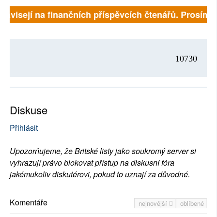
 závisejí na finančních příspěvcích čtenářů. Prosíme, 
10730
Diskuse
Přihlásit
Upozorňujeme, že Britské listy jako soukromý server si
vyhrazují právo blokovat přístup na diskusní fóra
jakémukoliv diskutérovi, pokud to uznají za důvodné.
Komentáře
nejnovější
oblíbené