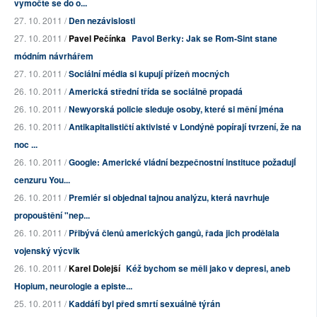
vymočte se do o...
27. 10. 2011 /
Den nezávislosti
27. 10. 2011 /
Pavel Pečínka
Pavol Berky: Jak se Rom-Sint stane
módním návrhářem
27. 10. 2011 /
Sociální média si kupují přízeň mocných
26. 10. 2011 /
Americká střední třída se sociálně propadá
26. 10. 2011 /
Newyorská policie sleduje osoby, které si mění jména
26. 10. 2011 /
Antikapitalističtí aktivisté v Londýně popírají tvrzení, že na
noc ...
26. 10. 2011 /
Google: Americké vládní bezpečnostní instituce požadujÍ
cenzuru You...
26. 10. 2011 /
Premiér si objednal tajnou analýzu, která navrhuje
propouštění "nep...
26. 10. 2011 /
Přibývá členů amerických gangů, řada jich prodělala
vojenský výcvik
26. 10. 2011 /
Karel Dolejší
Kéž bychom se měli jako v depresi, aneb
Hopium, neurologie a episte...
25. 10. 2011 /
Kaddáfí byl před smrtí sexuálně týrán