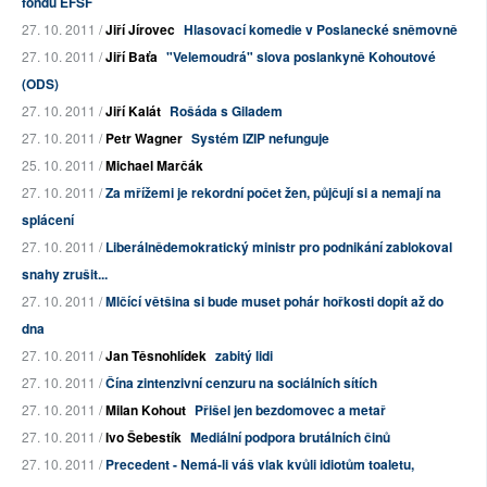
fondu EFSF
27. 10. 2011 /
Jiří Jírovec
Hlasovací komedie v Poslanecké sněmovně
27. 10. 2011 /
Jiří Baťa
"Velemoudrá" slova poslankyně Kohoutové
(ODS)
27. 10. 2011 /
Jiří Kalát
Rošáda s Giladem
27. 10. 2011 /
Petr Wagner
Systém IZIP nefunguje
25. 10. 2011 /
Michael Marčák
27. 10. 2011 /
Za mřížemi je rekordní počet žen, půjčují si a nemají na
splácení
27. 10. 2011 /
Liberálnědemokratický ministr pro podnikání zablokoval
snahy zrušit...
27. 10. 2011 /
Mlčící většina si bude muset pohár hořkosti dopít až do
dna
27. 10. 2011 /
Jan Těsnohlídek
zabitý lidi
27. 10. 2011 /
Čína zintenzivní cenzuru na sociálních sítích
27. 10. 2011 /
Milan Kohout
Přišel jen bezdomovec a metař
27. 10. 2011 /
Ivo Šebestík
Mediální podpora brutálních činů
27. 10. 2011 /
Precedent - Nemá-li váš vlak kvůli idiotům toaletu,