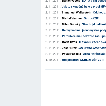
2. 11. 2011 /
Daniel Veselý
NATO a jím podpor
2. 11. 2011 /
Jak to skutečně bylo s prací MF Č
2. 11. 2011 /
Immanuel Wallerstein
Odchod z 
2. 11. 2011 /
Michal Vimmer
Smrtící ZIP
2. 11. 2011 /
Milan Dubský
Strach jako důleži
2. 11. 2011 /
Řecký kabinet jednomyslně podpoři
2. 11. 2011 /
Pardubice mají odvážné zastupit
2. 11. 2011 /
Boris Cvek
O svátku Všech sva
2. 11. 2011 /
Josef Brož
Jiří Gruša, Melancho
2. 11. 2011 /
Pavel Pečínka
Alica Heráková: 
4. 10. 2011 /
Hospodaření OSBL za září 2011