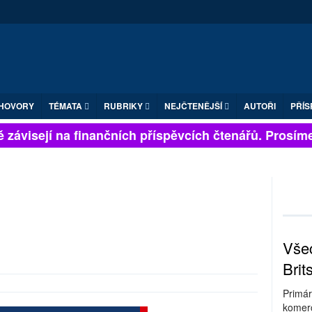
HOVORY
TÉMATA
RUBRIKY
NEJČTENĚJŠÍ
AUTOŘI
PŘÍS
 závisejí na finančních příspěvcích čtenářů. Prosíme, 
Všec
Brit
Primár
komerc