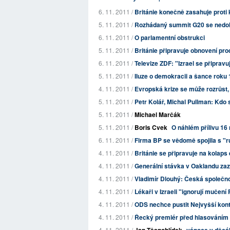
6. 11. 2011 /
Británie konečně zasahuje proti 
5. 11. 2011 /
Rozhádaný summit G20 se nedoho
6. 11. 2011 /
O parlamentní obstrukci
5. 11. 2011 /
Británie připravuje obnovení pro
6. 11. 2011 /
Televize ZDF: "Izrael se připravuj
5. 11. 2011 /
Iluze o demokracii a šance roku
4. 11. 2011 /
Evropská krize se může rozrůst,
5. 11. 2011 /
Petr Kolář, Michal Pullman: Kdo 
5. 11. 2011 /
Michael Marčák
5. 11. 2011 /
Boris Cvek
O náhlém přílivu 16
6. 11. 2011 /
Firma BP se vědomě spojila s "r
4. 11. 2011 /
Británie se připravuje na kolaps
4. 11. 2011 /
Generální stávka v Oaklandu zazna
4. 11. 2011 /
Vladimír Dlouhý: Česká společnos
4. 11. 2011 /
Lékaři v Izraeli "ignorují mučení
4. 11. 2011 /
ODS nechce pustit Nejvyšší kontr
4. 11. 2011 /
Řecký premiér před hlasováním 
4. 11. 2011 /