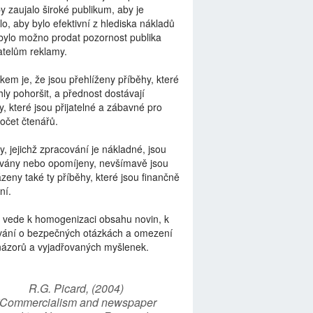
by zaujalo široké publikum, aby je
lo, aby bylo efektivní z hlediska nákladů
bylo možno prodat pozornost publika
telům reklamy.
kem je, že jsou přehlíženy příběhy, které
ly pohoršit, a přednost dostávají
y, které jsou přijatelné a zábavné pro
počet čtenářů.
y, jejichž zpracování je nákladné, jsou
vány nebo opomíjeny, nevšímavě jsou
zeny také ty příběhy, které jsou finančně
ní.
 vede k homogenizaci obsahu novin, k
vání o bezpečných otázkách a omezení
názorů a vyjadřovaných myšlenek.
R.G. Picard, (2004)
“Commercialism and newspaper