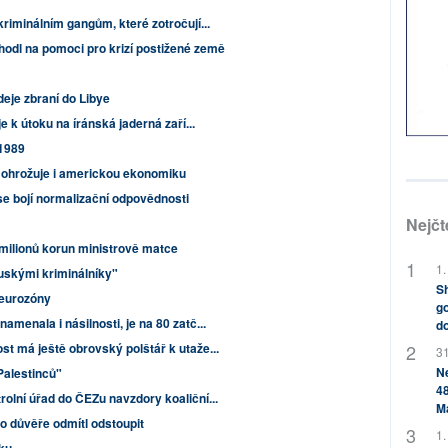
kriminálním gangům, které zotročují...
dl na pomoci pro krizí postižené země
deje zbraní do Libye
e k útoku na íránská jaderná zaří...
 1989
 ohrožuje i americkou ekonomiku
se bojí normalizační odpovědnosti
Nejčt
 milionů korun ministrově matce
1.
uskými kriminálníky"
Sh
 eurozóny
go
menala i násilnosti, je na 80 zatč...
do
t má ještě obrovský polštář k utaže...
31
Ne
 Palestinců"
48
olní úřad do ČEZu navzdory koaliční...
M
o důvěře odmítl odstoupit
1.