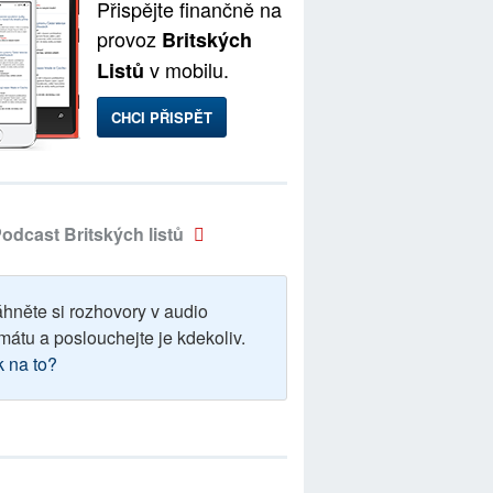
Přispějte finančně na
provoz
Britských
v mobilu.
Listů
CHCI PŘISPĚT
odcast Britských listů
áhněte si rozhovory v audio
mátu a poslouchejte je kdekoliv.
k na to?