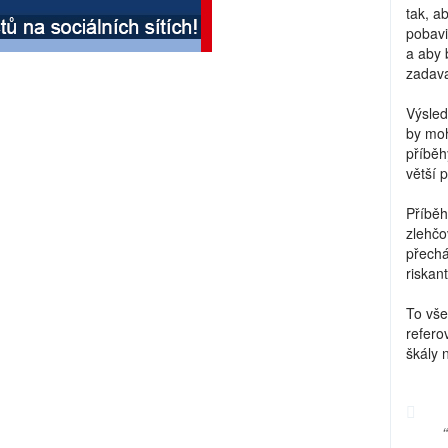
tak, a
pobavi
a aby 
zadava
Výsled
by moh
příběh
větší 
Příběh
zlehčo
přechá
riskant
To vše
refero
škály 