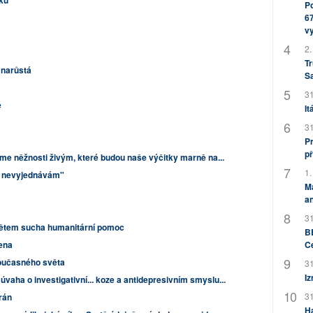
ku
Po
67
v
2.
Tr
 narůstá
S
31
é
It
31
Pr
př
me něžnosti živým, které budou naše výčitky marně na...
1.
 nevyjednávám"
M
an
31
bětem sucha humanitární pomoc
BB
C
ena
oučasného světa
31
Iz
úvaha o investigativní... koze a antidepresivním smyslu...
31
rán
H