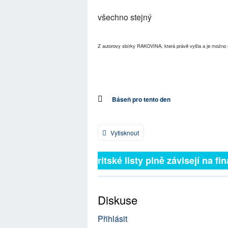
všechno stejný
Z autorovy sbírky RAKOVINA, která právě vyšla a je možno s
Báseň pro tento den
Vytisknout
Britské listy plně závisejí na fin
Diskuse
Přihlásit