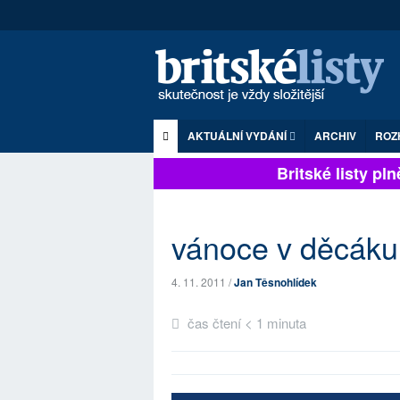
AKTUÁLNÍ VYDÁNÍ
ARCHIV
ROZ
Britské listy plně
vánoce v děcáku
4. 11. 2011 /
Jan Těsnohlídek
čas čtení < 1 minuta