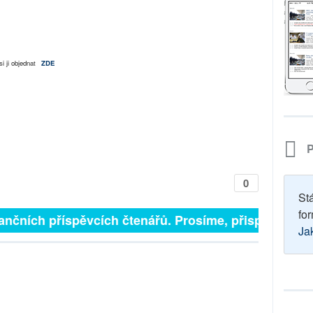
i ji objednat
ZDE
P
0
St
for
ančních příspěvcích čtenářů. Prosíme, přispějte. ➥
Ja