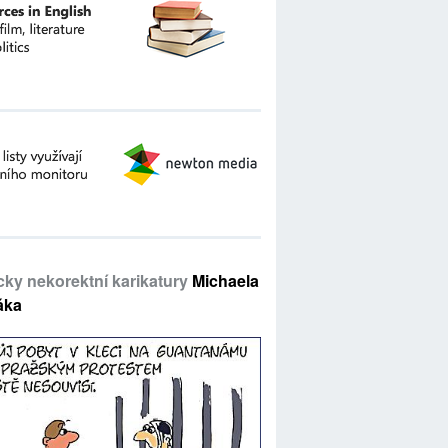
icky nekorektní karikatury
Michaela
áka