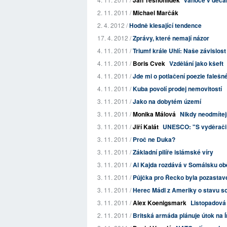
Jan Těsnohlídek
vánoce v děcá
2. 11. 2011 /
Michael Marčák
2. 4. 2012 /
Hodně klesající tendence
17. 4. 2012 /
Zprávy, které nemají názor
4. 11. 2011 /
Triumf krále Uhlí: Naše závislost
4. 11. 2011 /
Boris Cvek
Vzdělání jako kšeft
4. 11. 2011 /
Jde mi o potlačení poezie falešn
4. 11. 2011 /
Kuba povolí prodej nemovitostí
3. 11. 2011 /
Jako na dobytém území
3. 11. 2011 /
Monika Málová
Nikdy neodmítej
3. 11. 2011 /
Jiří Kalát
UNESCO: "S vyděrači
3. 11. 2011 /
Proč ne Duka?
3. 11. 2011 /
Základní pilíře islámské víry
3. 11. 2011 /
Al Kajda rozdává v Somálsku o
3. 11. 2011 /
Půjčka pro Řecko byla pozastav
3. 11. 2011 /
Herec Mádl z Ameriky o stavu s
3. 11. 2011 /
Alex Koenigsmark
Listopadová 
2. 11. 2011 /
Britská armáda plánuje útok na Í