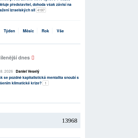
ěluje představitel, dohoda však závisí na
ažení izraelských sil
4197
Týden
Měsíc
Rok
Vše
ílenější dnes
 8. 2026
Daniel Veselý
k se pozdně kapitalistická mentalita snoubí s
šením klimatické krize?
1
13968