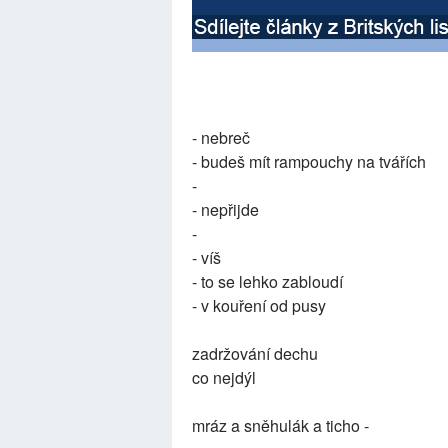
- nebreč
- budeš mít rampouchy na tvářích
-
- nepřijde
-
- víš
- to se lehko zabloudí
- v kouření od pusy
zadržování dechu
co nejdýl
mráz a sněhulák a ticho -