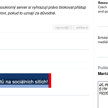
soukromý server si vyhrazují právo blokovat přístup
rovi, pokud to uznají za důvodné.
nejnovější
oblíbené
Polit
Marč