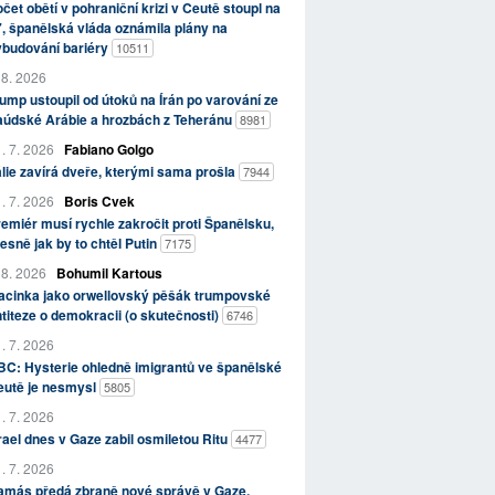
čet obětí v pohraniční krizi v Ceutě stoupl na
, španělská vláda oznámila plány na
ybudování bariéry
10511
 8. 2026
ump ustoupil od útoků na Írán po varování ze
aúdské Arábie a hrozbách z Teheránu
8981
. 7. 2026
Fabiano Golgo
álie zavírá dveře, kterými sama prošla
7944
. 7. 2026
Boris Cvek
emiér musí rychle zakročit proti Španělsku,
esně jak by to chtěl Putin
7175
 8. 2026
Bohumil Kartous
acinka jako orwellovský pěšák trumpovské
titeze o demokracii (o skutečnosti)
6746
. 7. 2026
C: Hysterie ohledně imigrantů ve španělské
eutě je nesmysl
5805
. 7. 2026
rael dnes v Gaze zabil osmiletou Ritu
4477
. 7. 2026
amás předá zbraně nové správě v Gaze,