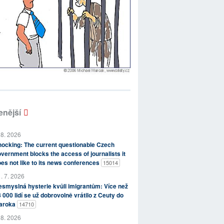
enější
 8. 2026
ocking: The current questionable Czech
vernment blocks the access of journalists it
es not like to its news conferences
15014
. 7. 2026
smyslná hysterie kvůli imigrantům: Více než
 000 lidí se už dobrovolně vrátilo z Ceuty do
aroka
14710
 8. 2026