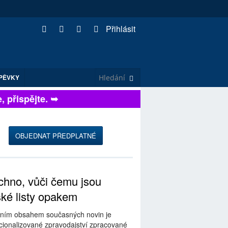
Přihlásit
PĚVKY
přispějte. ➥
OBJEDNAT PŘEDPLATNÉ
hno, vůči čemu jsou
ské listy opakem
ním obsahem současných novin je
ionalizované zpravodajství zpracované