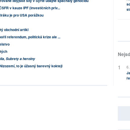
ované libyjské síly v Syrtě údajně spáchaly genocidu
sd
SFR v kauze IPF (investičních priv...
st
Iráku je pro USA porážkou
tý obchodní artikl
l referendum, politická krize ale ...
elstvo
tých
Nejsd
lia, Subrety a heroiny
Nizozemí, to je úžasný barevný koktejl
6.
Ja
ře