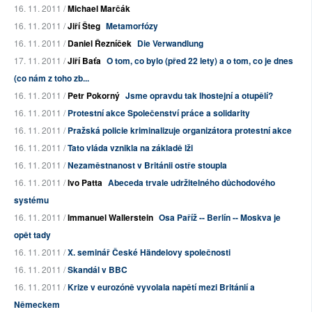
16. 11. 2011 /
Michael Marčák
16. 11. 2011 /
Jiří Šteg
Metamorfózy
16. 11. 2011 /
Daniel Řezníček
Die Verwandlung
17. 11. 2011 /
Jiří Baťa
O tom, co bylo (před 22 lety) a o tom, co je dnes
(co nám z toho zb...
16. 11. 2011 /
Petr Pokorný
Jsme opravdu tak lhostejní a otupělí?
16. 11. 2011 /
Protestní akce Společenství práce a solidarity
16. 11. 2011 /
Pražská policie kriminalizuje organizátora protestní akce
16. 11. 2011 /
Tato vláda vznikla na základě lži
16. 11. 2011 /
Nezaměstnanost v Británii ostře stoupla
16. 11. 2011 /
Ivo Patta
Abeceda trvale udržitelného důchodového
systému
16. 11. 2011 /
Immanuel Wallerstein
Osa Paříž -- Berlín -- Moskva je
opět tady
16. 11. 2011 /
X. seminář České Händelovy společnosti
16. 11. 2011 /
Skandál v BBC
16. 11. 2011 /
Krize v eurozóně vyvolala napětí mezi Británií a
Německem