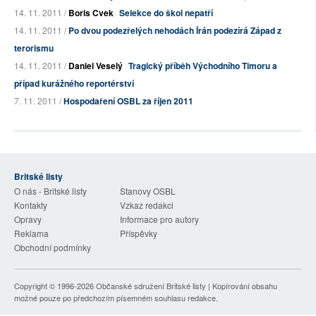
14. 11. 2011 /
Boris Cvek
Selekce do škol nepatří
14. 11. 2011 /
Po dvou podezřelých nehodách Írán podezírá Západ z
terorismu
14. 11. 2011 /
Daniel Veselý
Tragický příběh Východního Timoru a
případ kurážného reportérství
7. 11. 2011 /
Hospodaření OSBL za říjen 2011
Britské listy
O nás - Britské listy
Stanovy OSBL
Kontakty
Vzkaz redakci
Opravy
Informace pro autory
Reklama
Příspěvky
Obchodní podmínky
Copyright © 1996-2026
Občanské sdružení Britské listy
| Kopírování obsahu
možné pouze po předchozím písemném souhlasu redakce.