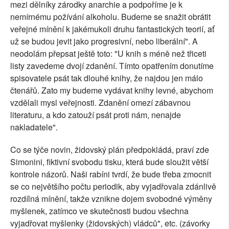
mezi dělníky zárodky anarchie a podpoříme je k
nemírnému požívání alkoholu. Budeme se snažit obrátit
veřejné mínění k jakémukoli druhu fantastických teorií, ať
už se budou jevit jako progresivní, nebo liberální". A
neodolám přepsat ještě toto: "U knih s méně než třiceti
listy zavedeme dvojí zdanění. Tímto opatřením donutíme
spisovatele psát tak dlouhé knihy, že najdou jen málo
čtenářů. Zato my budeme vydávat knihy levné, abychom
vzdělali mysl veřejnosti. Zdanění omezí zábavnou
literaturu, a kdo zatouží psát proti nám, nenajde
nakladatele".
Co se týče novin, židovský plán předpokládá, praví zde
Simonini, fiktivní svobodu tisku, která bude sloužit větší
kontrole názorů. Naši rabíni tvrdí, že bude třeba zmocnit
se co největšího počtu periodik, aby vyjadřovala zdánlivě
rozdílná mínění, takže vznikne dojem svobodné výměny
myšlenek, zatímco ve skutečnosti budou všechna
vyjadřovat myšlenky (židovských) vládců", etc. (závorky