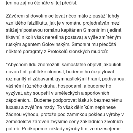
jen na zájmu čtenáře si jej přečíst.
Závěrem si dovolím ocitovat něco málo z pasáží tehdy
vzniklého falzifikátu, jak je v románu projednáván mezi
stěžejní postavou románu kapitánen Simoninim (jediná
fiktivní, nikoli však nereálná postava) a výše zmíněným
ruským agentem Golovinským. Simonini mu předčítá
některé paragrafy z Protokolů sionských mudrců:
"Abychom lidu znemožnili samostatně objevit jakoukoli
novou linii politické činnosti, budeme ho rozptylovat
rozmanitými zábavami, gymnastickými hrami, podívanou,
vášněmi různého druhu, hospodami, a budeme ho
vyzývat, aby soupeřil v uměleckých a sportovních
zápoleních... Budeme podporovat lásku k bezmeznému
luxusu a zvýšíme mzdy. To však dělníkům nepřinese
žádnou výhodu, protože pod záminkou poklesu výroby v
zemědělství zároveň zvýšíme ceny základních životních
potřeb. Podkopeme základy výroby tím, že rozesejeme