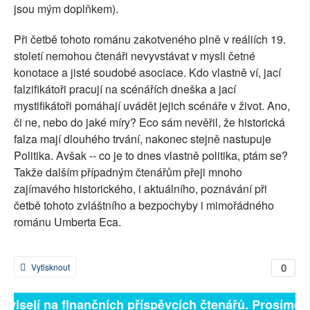
jsou mým doplňkem).
Při četbě tohoto románu zakotveného plně v reáliích 19.
století nemohou čtenáři nevyvstávat v mysli četné
konotace a jisté soudobé asociace. Kdo vlastně ví, jací
falzifikátoři pracují na scénářích dneška a jací
mystifikátoři pomáhají uvádět jejich scénáře v život. Ano,
či ne, nebo do jaké míry? Eco sám nevěřil, že historická
falza mají dlouhého trvání, nakonec stejně nastupuje
Politika. Avšak -- co je to dnes vlastně politika, ptám se?
Takže dalším případným čtenářům přeji mnoho
zajímavého historického, i aktuálního, poznávání při
četbě tohoto zvláštního a bezpochyby i mimořádného
románu Umberta Eca.
0
Vytisknout
závisejí na finančních příspěvcích čtenářů. Prosíme, p