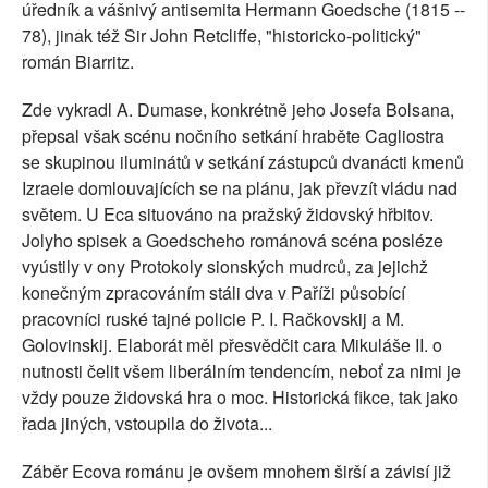
úředník a vášnivý antisemita Hermann Goedsche (1815 --
78), jinak též Sir John Retcliffe, "historicko-politický"
román Biarritz.
Zde vykradl A. Dumase, konkrétně jeho Josefa Bolsana,
přepsal však scénu nočního setkání hraběte Cagliostra
se skupinou iluminátů v setkání zástupců dvanácti kmenů
Izraele domlouvajících se na plánu, jak převzít vládu nad
světem. U Eca situováno na pražský židovský hřbitov.
Jolyho spisek a Goedscheho románová scéna posléze
vyústily v ony Protokoly sionských mudrců, za jejichž
konečným zpracováním stáli dva v Paříži působící
pracovníci ruské tajné policie P. I. Račkovskij a M.
Golovinskij. Elaborát měl přesvědčit cara Mikuláše II. o
nutnosti čelit všem liberálním tendencím, neboť za nimi je
vždy pouze židovská hra o moc. Historická fikce, tak jako
řada jiných, vstoupila do života...
Záběr Ecova románu je ovšem mnohem širší a závisí již