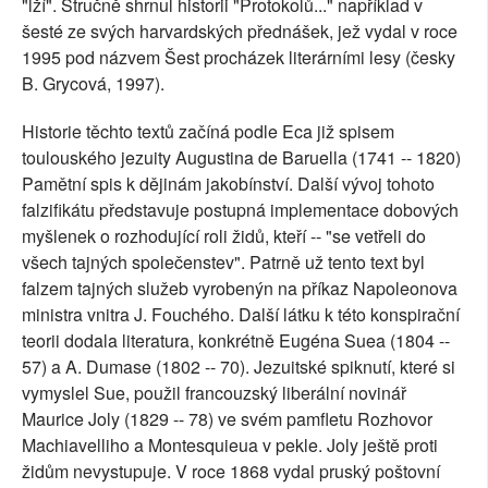
"lží". Stručně shrnul historii "Protokolů..." například v
šesté ze svých harvardských přednášek, jež vydal v roce
1995 pod názvem Šest procházek literárními lesy (česky
B. Grycová, 1997).
Historie těchto textů začíná podle Eca již spisem
toulouského jezuity Augustina de Baruella (1741 -- 1820)
Pamětní spis k dějinám jakobínství. Další vývoj tohoto
falzifikátu představuje postupná implementace dobových
myšlenek o rozhodující roli židů, kteří -- "se vetřeli do
všech tajných společenstev". Patrně už tento text byl
falzem tajných služeb vyrobenýn na příkaz Napoleonova
ministra vnitra J. Fouchého. Další látku k této konspirační
teorii dodala literatura, konkrétně Eugéna Suea (1804 --
57) a A. Dumase (1802 -- 70). Jezuitské spiknutí, které si
vymyslel Sue, použil francouzský liberální novinář
Maurice Joly (1829 -- 78) ve svém pamfletu Rozhovor
Machiavelliho a Montesquieua v pekle. Joly ještě proti
židům nevystupuje. V roce 1868 vydal pruský poštovní