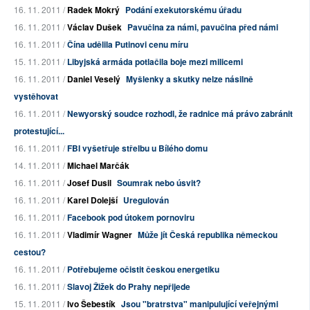
16. 11. 2011 /
Radek Mokrý
Podání exekutorskému úřadu
16. 11. 2011 /
Václav Dušek
Pavučina za námi, pavučina před námi
16. 11. 2011 /
Čína udělila Putinovi cenu míru
15. 11. 2011 /
Libyjská armáda potlačila boje mezi milicemi
16. 11. 2011 /
Daniel Veselý
Myšlenky a skutky nelze násilně
vystěhovat
16. 11. 2011 /
Newyorský soudce rozhodl, že radnice má právo zabránit
protestující...
16. 11. 2011 /
FBI vyšetřuje střelbu u Bílého domu
14. 11. 2011 /
Michael Marčák
16. 11. 2011 /
Josef Dusil
Soumrak nebo úsvit?
16. 11. 2011 /
Karel Dolejší
Uregulován
16. 11. 2011 /
Facebook pod útokem pornoviru
16. 11. 2011 /
Vladimír Wagner
Může jít Česká republika německou
cestou?
16. 11. 2011 /
Potřebujeme očistit českou energetiku
16. 11. 2011 /
Slavoj Žižek do Prahy nepřijede
15. 11. 2011 /
Ivo Šebestík
Jsou "bratrstva" manipulující veřejnými