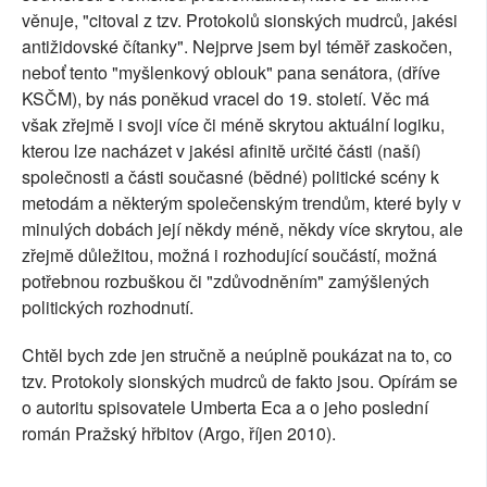
věnuje, "citoval z tzv. Protokolů sionských mudrců, jakési
SOCIÁLNÍ SÍTĚ
antižidovské čítanky". Nejprve jsem byl téměř zaskočen,
neboť tento "myšlenkový oblouk" pana senátora, (dříve
RUBRIKY
KSČM), by nás poněkud vracel do 19. století. Věc má
však zřejmě i svoji více či méně skrytou aktuální logiku,
PLNÁ VERZE STRÁNEK
kterou lze nacházet v jakési afinitě určité části (naší)
společnosti a části současné (bědné) politické scény k
metodám a některým společenským trendům, které byly v
minulých dobách její někdy méně, někdy více skrytou, ale
zřejmě důležitou, možná i rozhodující součástí, možná
potřebnou rozbuškou či "zdůvodněním" zamýšlených
politických rozhodnutí.
Chtěl bych zde jen stručně a neúplně poukázat na to, co
tzv. Protokoly sionských mudrců de fakto jsou. Opírám se
o autoritu spisovatele Umberta Eca a o jeho poslední
román Pražský hřbitov (Argo, říjen 2010).