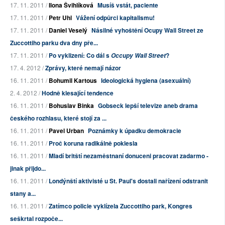
17. 11. 2011 /
Ilona Švihlíková
Musíš vstát, paciente
17. 11. 2011 /
Petr Uhl
Vážení odpůrci kapitalismu!
17. 11. 2011 /
Daniel Veselý
Násilné vyhoštění Ocupy Wall Street ze
Zuccottiho parku dva dny pře...
17. 11. 2011 /
Po vyklizení: Co dál s
?
Occupy Wall Street
17. 4. 2012 /
Zprávy, které nemají názor
16. 11. 2011 /
Bohumil Kartous
Ideologická hygiena (asexuální)
2. 4. 2012 /
Hodně klesající tendence
16. 11. 2011 /
Bohuslav Binka
Gobseck lepší televize aneb drama
českého rozhlasu, které stojí za ...
16. 11. 2011 /
Pavel Urban
Poznámky k úpadku demokracie
16. 11. 2011 /
Proč koruna radikálně poklesla
16. 11. 2011 /
Mladí britští nezaměstnaní donuceni pracovat zadarmo -
jinak přijdo...
16. 11. 2011 /
Londýnští aktivisté u St. Paul's dostali nařízení odstranit
stany a...
16. 11. 2011 /
Zatímco policie vyklízela Zuccottiho park, Kongres
seškrtal rozpoče...