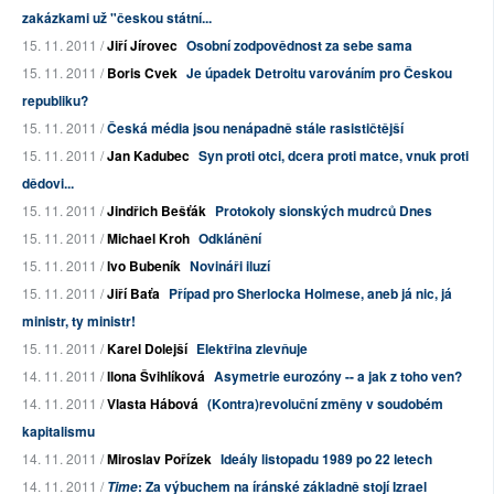
zakázkami už "českou státní...
15. 11. 2011 /
Jiří Jírovec
Osobní zodpovědnost za sebe sama
15. 11. 2011 /
Boris Cvek
Je úpadek Detroitu varováním pro Českou
republiku?
15. 11. 2011 /
Česká média jsou nenápadně stále rasističtější
15. 11. 2011 /
Jan Kadubec
Syn proti otci, dcera proti matce, vnuk proti
dědovi...
15. 11. 2011 /
Jindřich Bešťák
Protokoly sionských mudrců Dnes
15. 11. 2011 /
Michael Kroh
Odklánění
15. 11. 2011 /
Ivo Bubeník
Novináři iluzí
15. 11. 2011 /
Jiří Baťa
Případ pro Sherlocka Holmese, aneb já nic, já
ministr, ty ministr!
15. 11. 2011 /
Karel Dolejší
Elektřina zlevňuje
14. 11. 2011 /
Ilona Švihlíková
Asymetrie eurozóny -- a jak z toho ven?
14. 11. 2011 /
Vlasta Hábová
(Kontra)revoluční změny v soudobém
kapitalismu
14. 11. 2011 /
Miroslav Pořízek
Ideály listopadu 1989 po 22 letech
14. 11. 2011 /
: Za výbuchem na íránské základně stojí Izrael
Time