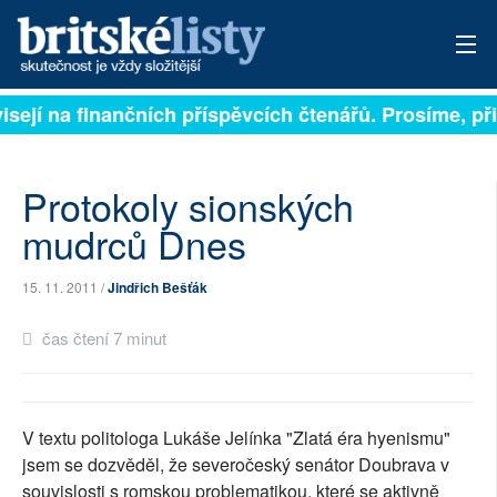
isejí na finančních příspěvcích čtenářů. Prosíme, přis
PŘIHLÁSIT
AKTUÁLNÍ VYDÁNÍ
Protokoly sionských
ARCHIV
mudrců Dnes
ROZHOVORY
15. 11. 2011 /
Jindřich Bešťák
TÉMATA
čas čtení 7 minut
NEJČTENĚJŠÍ ZA 7 DNÍ
AUTOŘI
V textu politologa Lukáše Jelínka "Zlatá éra hyenismu"
jsem se dozvěděl, že severočeský senátor Doubrava v
PŘÍSPĚVKY NA PROVOZ
souvislosti s romskou problematikou, které se aktivně