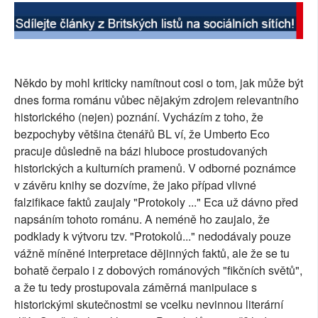
Někdo by mohl kriticky namítnout cosi o tom, jak může být
dnes forma románu vůbec nějakým zdrojem relevantního
historického (nejen) poznání. Vycházím z toho, že
bezpochyby většina čtenářů BL ví, že Umberto Eco
pracuje důsledně na bázi hluboce prostudovaných
historických a kulturních pramenů. V odborné poznámce
v závěru knihy se dozvíme, že jako případ vlivné
falzifikace faktů zaujaly "Protokoly ..." Eca už dávno před
napsáním tohoto románu. A neméně ho zaujalo, že
podklady k výtvoru tzv. "Protokolů..." nedodávaly pouze
vážně míněné interpretace dějinných faktů, ale že se tu
bohatě čerpalo i z dobových románových "fikčních světů",
a že tu tedy prostupovala záměrná manipulace s
historickými skutečnostmi se vcelku nevinnou literární